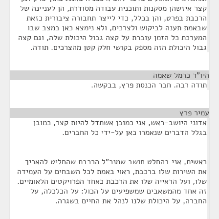
קצר איזשהן מסקנות ותוכנית עבודה מסודרת, הן לעניינה של
הרכבת בפרט, והן בכלל, כדי לייצר תחבורה ציבורית כזאת
שבאמת תענה לביקוש ולצרכים, ולא נימצא כאן במצב שבו
המערכת כל הזמן עוברת על קצה גבול היכולת שלה, וגם קצה
גבול היכולת הזה מספק בקושי חלק קטן מהצרכים. תודה.
היו"ר כרמל שאמה
¶
תודה רבה. חבר הכנסת פרץ, בבקשה.
עמיר פרץ
¶
אדוני היושב-ראש, אני כמובן אשתדל להיות קצר, כמובן
בגלל הדברים שנאמרו כאן על-ידי כל החברים.
ראשית, אני בהחלט חושב שמנכ"ל הרכבת שהחליט להאריך
את השירות שלו ברכבת, ראוי באמת לכל השבחים על העמידה
שלו, ועל הראייה שלו את הרכבת כאחד הפרויקטים הלאומיים.
זה אחד מהמשאבים שמשפיעים על הכול: על הכלכלה, על
החברה, על היכולת שלנו לנהל את החיים בשגרה.