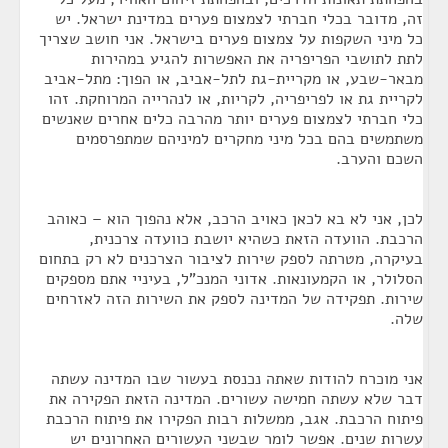
זה, מדובר בכלי חברתי לצמצום פערים במדינת ישראל. יש
כל מיני השקפות על צמצום פערים בישראל. אני חושב שצריך
לתת לתושבי הפריפריה את האפשרות להגיע במהירות
מבאר-שבע, או מקריית-גת לתל-אביב, או הפוך: מתל-אביב
לקריית גת או לפריפריה, לקריות, או לנהרייה המרוחקת. זהו
כלי חברתי לצמצום פערים יותר מהרבה כלים אחרים שאנשים
משתמשים בהם בכל מיני מחקרים למיניהם שמתפרסמים
השכם והערב.
לכן, אני לא בא לכאן כאויב הרכב, אלא נהפוך הוא – כאוהב
הרכבת. הוועדה הזאת כשהיא יושבת כוועדה צרכנית,
בעיקרה, מטרתה לספק שירות לציבור הצרכנים לא רק בתחום
הסלולר, או הקמעונאות. אדוני המנכ"ל, בעיניי אתם מספקים
שירות. תפקידה של המדינה לספק את השירות הזה לאזרחים
שלה.
אני מוכרח להודות שאתה נכנסת בעשור שבו המדינה עשתה
דבר שלא עשתה חמישה עשורים. המדינה הזאת הפקירה את
פיתוח הרכבת. אגב, ממשלות רבות הפקירו את פיתוח הרכבת
עשרות שנים. אפשר לומר שבשני העשורים האחרונים יש