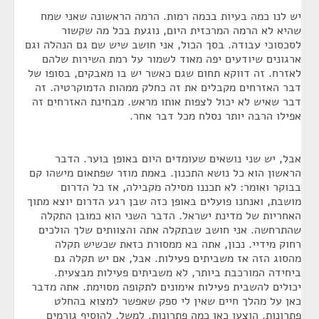
יש לנו כמה בעיות בכמה רמות. הרמה הראשונה שאני שמח
שהיא לא הרמה המרכזית היום, נוגעת בכל מה שקשור
לסכסוכי עבודה. בסך הכול, אני חושב שיש שם גם הנהלה וגם
ארגונים שיודעים יפה מאוד לשמור על רמת השירות שלהם
לאזרח. זה דווקא תחום שגם כאשר יש בו מאבקים, בסופו של
דבר האזרחים מקבלים את זה כחלק ממהות הדמוקרטיה. זה
דבר שאיש לא יכול לצפות אותו מראש. מבחינת האזרחים זה
אפילו הרבה יותר נסלח מכל דבר אחר.
אבל, יש שני נושאים שעומדים היום באופן בוער. הדבר
הראשון הוא כל נושא התכנון. באמת מוזר שפתאום מישהו קם
בבוקר ואומר: לא תכננו מסילה מקבילה, אז כל הדרום
מושבת, ואנחנו פועלים באופן כזה שבן רגע הדרום יוצא מתוך
האחריות של מדינת ישראל. הדבר השני הוא כמובן התקלה
שהתרחשה. אני חושב שבתקלה אתה והצוותים שלך הולכים
רחוק מידיי. נכון, אתה בא ממסורת כזאת שכשיש תקלה
מהסוג הזה אז משביתים פעילות. אבל, אם יש תקלה גם
ביחידה המורכבת ביותר, לא משביתים פעילות מבצעית.
יכולים להשבית פעילות אימונים לתקופה מסוימת. אתה מדבר
כאן על מהלך חיים שאין לי ספק שאפשר למצוא בהחלט
פתרונות. הוצעו כאן כמה פתרונות. למשל, להוסיף גורמים