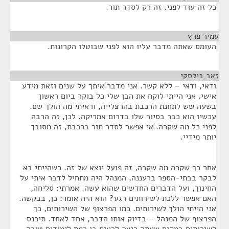
כל זה עוד לפני. זה רק לסדר תור.
עמיר פרץ
¶
העומס שאתה מדבר עליו הוא לפני שבוטלו הקרונות.
זאב בילסקי
¶
ודאי, ודאי – ללא קשר. אני מדבר איתך על שנים וזאת מידע
אישי. אני הייתי לוקח את הבן שלי כל בוקר ביום ראשון
בשעה שש לתחנת הרכבת בהרצלייה, וראיתי מה הולך שם.
עכשיו הוא כבר בסיור שלו בדרום אמריקה. לכן, זה הרבה
לפני כל מה שקרה. אי אפשר לסדר תור ברכבת, זה מסובך
יותר מידיי.
אחר כך שקרה מה שקרה, זה פועל יוצא של זה. כשהייתי בא
לבקר בבתי-הספר ברעננה, המנהל היה מתחיל לדבר איתי על
החינוך, ועל הדברים החדשים שהוא עשה. אמרתי: סליחה,
האם אפשר ללכת לשירותים רגע? הוא היה אומר: כן, בבקשה.
אני הייתי הולך לשירותים. כמו הפרצוף של השירותים, כך
הפרצוף של המנהל – בדיוק אותו הדבר, אחד לאחד. תיכנס