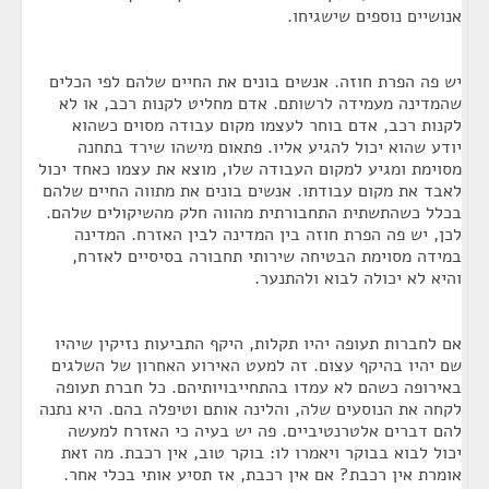
אנושיים נוספים שישגיחו.
יש פה הפרת חוזה. אנשים בונים את החיים שלהם לפי הכלים
שהמדינה מעמידה לרשותם. אדם מחליט לקנות רכב, או לא
לקנות רכב, אדם בוחר לעצמו מקום עבודה מסוים כשהוא
יודע שהוא יכול להגיע אליו. פתאום מישהו שירד בתחנה
מסוימת ומגיע למקום העבודה שלו, מוצא את עצמו כאחד יכול
לאבד את מקום עבודתו. אנשים בונים את מתווה החיים שלהם
בכלל כשהתשתית התחבורתית מהווה חלק מהשיקולים שלהם.
לכן, יש פה הפרת חוזה בין המדינה לבין האזרח. המדינה
במידה מסוימת הבטיחה שירותי תחבורה בסיסיים לאזרח,
והיא לא יכולה לבוא ולהתנער.
אם לחברות תעופה יהיו תקלות, היקף התביעות נזיקין שיהיו
שם יהיו בהיקף עצום. זה למעט האירוע האחרון של השלגים
באירופה כשהם לא עמדו בהתחייבויותיהם. כל חברת תעופה
לקחה את הנוסעים שלה, והלינה אותם וטיפלה בהם. היא נתנה
להם דברים אלטרנטיביים. פה יש בעיה כי האזרח למעשה
יכול לבוא בבוקר ויאמרו לו: בוקר טוב, אין רכבת. מה זאת
אומרת אין רכבת? אם אין רכבת, אז תסיע אותי בכלי אחר.