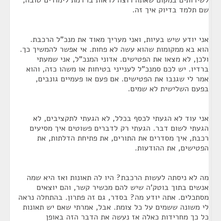
לשירותים במקום שאתה רוצה לראות בו רמת לימודים טובה,
שם תלמד בדיוק איך זה.
אני יודע שיש בעיות, ואני מעריך מאוד את מנכ"ל הרכבת.
הוא בא ממקומות שהוא עשה לא פחות. אי אפשר להמשיך כך.
ולכן, לא מצאו את הפטישים. אדוני המנכ"ל, אני שמעתי
ברדיו. יש לכם סמנכ"ל לענייני בטיחות או משהו כזה, והוא
אמר לי שגנבו את הפטישים. אם פעם או פעמיים גונבים,
בפעם השלישית לא שמים.
אני עוד לא הגעתי לכסף בכלל, לא הגעתי לתקציבים, לא
הגעתי לשום דבר. הגעתי רק לדברים פשוטים איך מסיעים
רכבת, איך מסדרים את התורים, את פתיחת הדלתות, את
הפטישים, את ההודעות.
מה לא ניסתה לעשות הרכבת? היו לה תאונות ואז היא שמה
אנשים בתוך בוטק'ה שיש להם מכשיר קשר, והם יוצאים
מסתכלים. אתה יודע מה? בסדר, גם זה פתרון. בהתחלה נראה
לי משונה ששמים על כל צומת. אבל, אמרתי שאם יש תאונות
כל כך מחרידות כאלה אז נעשה את הדבר הזה באופן