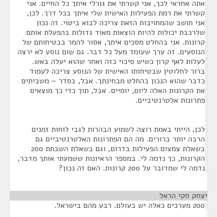
אתה אחראי לכך, אני קשרתי את גורלי איתך כל החיים. אני
קשרתי את רמת הפעילות האישית שלי איתך בכל דרך. לכן,
אני חושב שהמחויבות הזאת צריכה לבוא ביטוי. זה נכון
שלרכבת יכולות להיות הוצאות מאוד גדולות בהפעלת אותם
קרונות. אני בהחלט מסכים איתך, אסור להמר בבטיחותם של
הנוסעים. זה ערך שעומד מעל כל דבר. גם שום נוסע לא ירצה
לעלות לאף קרון כשיש סיכוי כזה ואחר שהוא יעלה באש.
ברור לחלוטין שבטיחותו האישית של הנוסע צריכה לעמוד
כדבר שהוא הנכון בהחלט מבחינתך. אבל, בסדר – משביתים
את הקרונות האלה ליום, יומיים. אבל, תוך כדי כך מוצאים
פתרונות אלטרנטיביים.
לכן, הייתי באמת רוצה לשמוע הבהרות לגבי לוחות זמנים
הרבה יותר ברורים. מה הם הפתרונות האלטרנטיביים גם
בשאלת צמצום הפעילות בדרום, וגם בשאלת השבתת 200
הקרונות, כך נדמה לי. במספר הראיונות ששמעתי אותך מדבר,
נדמה לי שמדובר על 200 קרונות. האם זה נכון?
יצחק חקי הראל
¶
200 מערכים כאלה יש בעולם. רבע מהם בישראל.