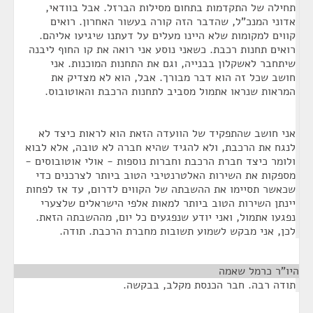
תחילה של התקדמות בתחום מסילות הברזל. אבל בוודאי,
אדוני המנכ"ל, שהדבר הזה קורה בעשור האחרון. רואים
קווים למקומות שלא היינו מעלים על דעתנו שיגיעו אליהם.
רואים תחנות רכבת. כשאני נוסע אני רואה את קו החוף ליבנה
שיתחבר לאשקלון בבנייה, וגם את התחנות המוכנות. אני
חושב שכל זה הוא דבר מבורך. אבל, הוא לא מצדיק את
המראות שנראו אתמול מסביב לתחנות הרכבת והאוטובוס.
אני חושב שהתפקיד של הוועדה הזאת הוא לראות כיצד לא
לנגח את הרכבת, ולא להגיד שהיא חברה לא טובה, אלא לבוא
ולומר כיצד חברת הרכבת וחברות נוספות - אולי אוטובוסים -
מספקות את השירות האלטרנטיבי הטוב ביותר לצרכנים כדי
שכאשר תסיימו את ההשבתה של הקווים לדרום, עד אז לפחות
יינתן השירות הטוב ביותר למאות אלפי הישראלים שלצערי
נפגעו אתמול, ואני יודע שנפגעים כל יום, מההשבתה הזאת.
לכן, אני מבקש לשמוע תשובות מחברת הרכבת. תודה.
היו"ר כרמל שאמה
¶
תודה רבה. חבר הכנסת מקלב, בבקשה.