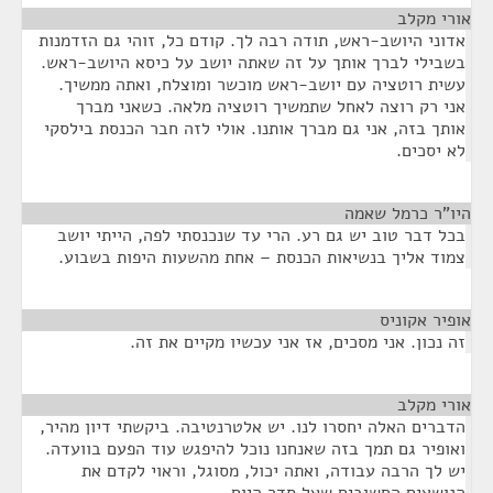
אורי מקלב
¶
אדוני היושב-ראש, תודה רבה לך. קודם כל, זוהי גם הזדמנות
בשבילי לברך אותך על זה שאתה יושב על כיסא היושב-ראש.
עשית רוטציה עם יושב-ראש מוכשר ומוצלח, ואתה ממשיך.
אני רק רוצה לאחל שתמשיך רוטציה מלאה. כשאני מברך
אותך בזה, אני גם מברך אותנו. אולי לזה חבר הכנסת בילסקי
לא יסכים.
היו"ר כרמל שאמה
¶
בכל דבר טוב יש גם רע. הרי עד שנכנסתי לפה, הייתי יושב
צמוד אליך בנשיאות הכנסת – אחת מהשעות היפות בשבוע.
אופיר אקוניס
¶
זה נכון. אני מסכים, אז אני עכשיו מקיים את זה.
אורי מקלב
¶
הדברים האלה יחסרו לנו. יש אלטרנטיבה. ביקשתי דיון מהיר,
ואופיר גם תמך בזה שאנחנו נוכל להיפגש עוד הפעם בוועדה.
יש לך הרבה עבודה, ואתה יכול, מסוגל, וראוי לקדם את