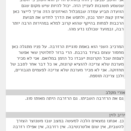
שנשמע תשובות לעניין הזה. יכול להיות שיש מקום שגם
הוועדה תביע עמדה שבמכלול האיזונים הזה צריך לייצר כאן
איזון קצת יותר נכון, ולחפש את הדרך לחדש את תנועת
הרכבות לפחות בהיקף שהוא קרוב למלא במהירות הרבה יותר
רבה, ובמועד שכולנו נדע מהו.
המרכיב השני הוא באמת סוגיית הרזרבה. על פניו מתגלה כאן
מחסור עצום בציוד ברכבת. הרי ברור לחלוטין שאי אפשר
לצפות שכל הקרונות יעבדו כל הזמן במלואם. אני לא מכיר
מערכת שלא צריכה להוציא קרונות, או כל דבר אחר לסבב של
תחזוקה. אני לא מכיר מערכת שלא צריכה לפעמים תגבורים,
ולכן צריכה תוספת.
אורי מקלב
¶
גם את הרזרבה השביתו. גם הרזרבה היתה מאותו סוג.
יריב לוין
¶
כן. אנחנו נמצאים הלכה למעשה במצב שבו משנוצר הצורך
להשבית, אין שום אלטרנטיבה. אין רזרבה, אין אפילו רזרבה