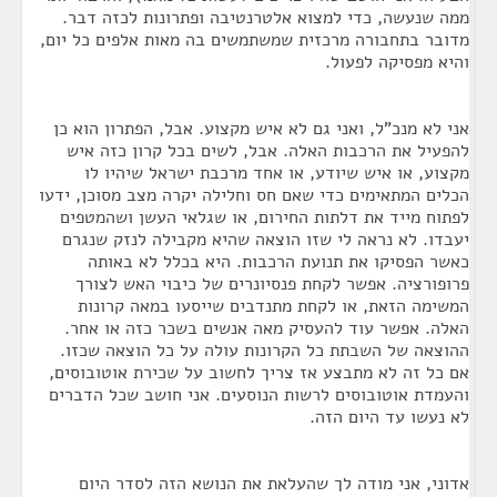
ממה שנעשה, כדי למצוא אלטרנטיבה ופתרונות לכזה דבר.
מדובר בתחבורה מרכזית שמשתמשים בה מאות אלפים כל יום,
והיא מפסיקה לפעול.
אני לא מנכ"ל, ואני גם לא איש מקצוע. אבל, הפתרון הוא כן
להפעיל את הרכבות האלה. אבל, לשים בכל קרון כזה איש
מקצוע, או איש שיודע, או אחד מרכבת ישראל שיהיו לו
הכלים המתאימים כדי שאם חס וחלילה יקרה מצב מסוכן, ידעו
לפתוח מייד את דלתות החירום, או שגלאי העשן ושהמטפים
יעבדו. לא נראה לי שזו הוצאה שהיא מקבילה לנזק שנגרם
כאשר הפסיקו את תנועת הרכבות. היא בכלל לא באותה
פרופורציה. אפשר לקחת פנסיונרים של כיבוי האש לצורך
המשימה הזאת, או לקחת מתנדבים שייסעו במאה קרונות
האלה. אפשר עוד להעסיק מאה אנשים בשכר כזה או אחר.
ההוצאה של השבתת כל הקרונות עולה על כל הוצאה שכזו.
אם כל זה לא מתבצע אז צריך לחשוב על שכירת אוטובוסים,
והעמדת אוטובוסים לרשות הנוסעים. אני חושב שכל הדברים
לא נעשו עד היום הזה.
אדוני, אני מודה לך שהעלאת את הנושא הזה לסדר היום