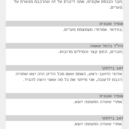
חבר הכנסת אקוניס, אתה דיברת על זה שהרכבת מגשרת על
פערים.
אופיר אקוניס
¶
בוודאי. אמרתי: מצמצמת פערים.
היו"ר כרמל שאמה
¶
חברים, הזמן קצר והמילים מרובות.
זאב בילסקי
¶
אדוני היושב-ראש, האמת שאם מכל הדיון הזה יצא שתהיה
רכבת לרעננה, אני מייתר את כל מה שאני רוצה להגיד.
אופיר אקוניס
¶
אחרי ששדה התעופה יוצא.
זאב בילסקי
¶
אחרי ששדה התעופה יוצא.