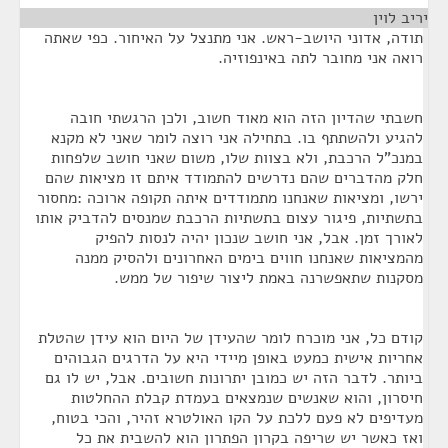
יריב לוין
¶
תודה, אדוני היושב-ראש. אני מתנצל על האיחור. כפי שאתה
רואה אני מחובר לתה באינפוזיה.
חשבתי שהדיון הזה הוא מאוד חשוב, ולכן הרגשתי חובה
להגיע ולהשתתף בו. בתחילה אני רוצה לומר שאני לא מקנא
במנכ"ל הרכבת, ולא בצוות שלו, משום שאני חושב שלפחות
חלק מהדברים שהם נדרשים להתמודד איתם זו מציאות שהם
ירשו, ומציאות שאנחנו מתמודדים איתה תקופה ארוכה :מחסור
בתשתיות, פיגור עצום בתשתיות הרכבת שמנסים להדביק אותו
לאורך זמן. אבל, אני חושב שנכון יהיה לנסות להפיק
מהמציאות שאנחנו חווים בימים האחרונים ולהסיק ממנה
מסקנות שתאפשרנה באמת ליצור שיפור של ממש.
קודם כל, אני מוכרח לומר שהעידן של היום הוא עידן שהטלת
אחריות אישית כמעט באופן מיידי היא על הדרגים הגבוהים
ביותר. לדבר הזה יש כמובן יתרונות חשובים. אבל, יש לו גם
חיסרון, והוא שאנשים שנמצאים בעמדת קבלת ההחלטות
מעדיפים לא פעם ללכת על הקו האולטרא זהיר, והכי בטוח,
ואז כאשר יש שריפה בקרון הפתרון הוא להשבית את כל