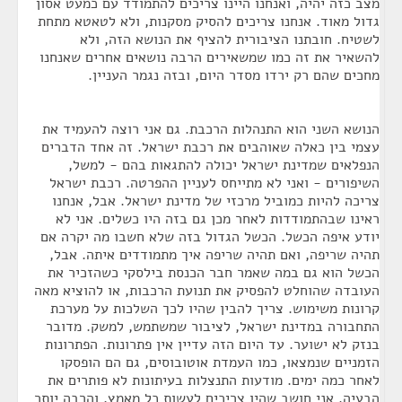
מצב כזה יהיה, ואנחנו היינו צריכים להתמודד עם כמעט אסון
גדול מאוד. אנחנו צריכים להסיק מסקנות, ולא לטאטא מתחת
לשטיח. חובתנו הציבורית להציף את הנושא הזה, ולא
להשאיר את זה כמו שמשאירים הרבה נושאים אחרים שאנחנו
מחכים שהם רק ירדו מסדר היום, ובזה נגמר העניין.
הנושא השני הוא התנהלות הרכבת. גם אני רוצה להעמיד את
עצמי בין כאלה שאוהבים את רכבת ישראל. זה אחד הדברים
הנפלאים שמדינת ישראל יכולה להתגאות בהם - למשל,
השיפורים - ואני לא מתייחס לעניין ההפרטה. רכבת ישראל
צריכה להיות כמוביל מרכזי של מדינת ישראל. אבל, אנחנו
ראינו שבהתמודדות לאחר מכן גם בזה היו כשלים. אני לא
יודע איפה הכשל. הכשל הגדול בזה שלא חשבו מה יקרה אם
תהיה שריפה, ואם תהיה שריפה איך מתמודדים איתה. אבל,
הכשל הוא גם במה שאמר חבר הכנסת בילסקי כשהזכיר את
העובדה שהוחלט להפסיק את תנועת הרכבות, או להוציא מאה
קרונות משימוש. צריך להבין שהיו לכך השלכות על מערכת
התחבורה במדינת ישראל, לציבור שמשתמש, למשק. מדובר
בנזק לא ישוער. עד היום הזה עדיין אין פתרונות. הפתרונות
הזמניים שנמצאו, כמו העמדת אוטובוסים, גם הם הופסקו
לאחר כמה ימים. מודעות התנצלות בעיתונות לא פותרים את
הבעיה. אני חושב שהיו צריכים לעשות כל מאמץ, והרבה יותר