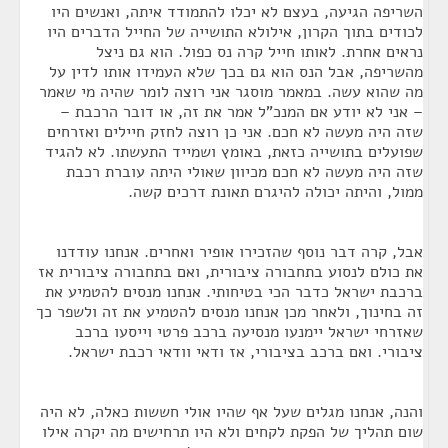
השריפה הגיעה, בעצם לא יכלו להתמודד איתה, ואנשים היו
לכודים בתוך הקרון, אילולא התושייה של החייל הדברים היו
נראים אחרת. לאותו חייל קרה נס כפול. הוא גם ניצל
מהשריפה, אבל הנס הוא גם בכך שלא העמידו אותו לדין על
מה שהוא עשה. במאמר מוסגר אני רוצה לומר שהיה מי שאמר
– אני לא יודע אם המנכ"ל אמר את זה, או דובר הרכבת –
שזה היה מעשה לא חכם. אני כן רוצה לחזק חיילים ואזרחים
שפועלים בתושייה כזאת, באומץ ושמייד התעשתו. לא להגיד
שזה היה מעשה לא חכם מכיוון שאולי היתה עוברת רכבת
ממול, והיתה יכולה להיגרם תאונת דרכים קשה.
אבל, קרה דבר נוסף שהזכירו אופיר ואחרים. אנחנו עודדנו
את כולם לנסוע בתחבורה ציבורית, ואם בתחבורה ציבורית אז
ברכבת ישראל כדבר הכי בטיחותי. אנחנו מנסים להטמיע את
זה בחינוך, ולאחר מכן אנחנו מנסים להטמיע את זה ולשפר כך
שאזרחי ישראל יימנעו מנסיעה ברכב פרטי וייסעו ברכב
ציבורי. ואם ברכב בציבורי, אז ודאי וודאי רכבת ישראל.
והנה, אנחנו מגלים שעל אף שהיו אולי חששות כאלה, לא היה
שום תהליך של הפקת לקחים ולא היו תרחישים מה יקרה אילו