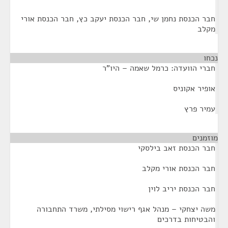
חבר הכנסת נחמן שי, חבר הכנסת יעקב כץ, חבר הכנסת אורי
מקלב
נכחו
¶
חברי הוועדה: כרמל שאמה – היו"ר
אופיר אקוניס
עמיר פרץ
מוזמנים
¶
חבר הכנסת זאב בילסקי
חבר הכנסת אורי מקלב
חבר הכנסת יריב לוין
משה יצחקי – מנהל אגף רישוי מסילתי, משרד התחבורה
והבטיחות בדרכים