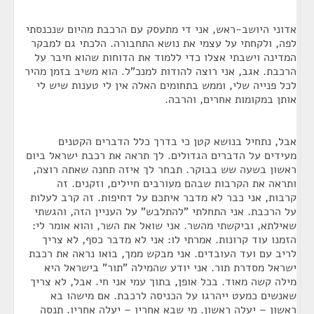
אדוני היושב-ראש, אני די מתעסק עם הרכבת מהיום שנכנסתי
לפה, ולקחתי על עצמי את נושא התחבורה. הלכתי גם למבקר
המדינה וישבתי אצלו כדי ללמוד את הדוחות שהוא חיבר על
הרכבת. אגב, אני רוצה להודות למנכ"ל. הוא משיב בזמן מהיר
לכל פנייה שלי, וממש בתחומים האלה אין לי טענות שיש לי
אותן במקומות אחרים, והרבה.
אבל, נתחיל בנושא קטן כי בדרך כלל הדברים הקטנים
מעידים על הדברים הגדולים. לך תראה את רכבת ישראל ביום
ראשון בשעה שש בבוקר. תבחר לך איזה תחנה שאתה רוצה,
ותראה את הקרבות שבהם מעורבים חיילים, וזקנים. זה
קרבות, אני כבר לא מדבר איתכם על דחיפות. זה קרב לעלות
על הרכבת. אני התחלתי "להתלבש" על העניין הזה, והגשתי
שאילתא, וביקשתי מהשר. אני שואל את השר, והוא אומר לי:
הזמנו עוד קרונות. אמרתי לו: אני לא מדבר כסף, לא צריך
לריב עם ועד העובדים. אני מבקש ממך, בואו נראה את רכבת
ישראל מסדרת תור. אני יודע שהמילה "תור" בישראל היא
מילה קשה מאוד. בכל אופן, בתוך עמי אני חי. אבל, לא צריך
שאנשים כמעט ייהרגו על הכניסה לרכבת. אם מישהו בא
ראשון – יעלה ראשון. מי שבא אחריו – יעלה אחריו. תנסה