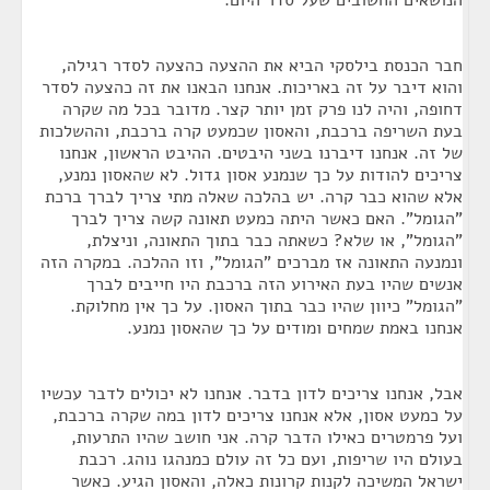
הנושאים החשובים שעל סדר היום.
חבר הכנסת בילסקי הביא את ההצעה כהצעה לסדר רגילה,
והוא דיבר על זה באריכות. אנחנו הבאנו את זה כהצעה לסדר
דחופה, והיה לנו פרק זמן יותר קצר. מדובר בכל מה שקרה
בעת השריפה ברכבת, והאסון שכמעט קרה ברכבת, וההשלכות
של זה. אנחנו דיברנו בשני היבטים. ההיבט הראשון, אנחנו
צריכים להודות על כך שנמנע אסון גדול. לא שהאסון נמנע,
אלא שהוא כבר קרה. יש בהלכה שאלה מתי צריך לברך ברכת
"הגומל". האם כאשר היתה כמעט תאונה קשה צריך לברך
"הגומל", או שלא? כשאתה כבר בתוך התאונה, וניצלת,
ונמנעה התאונה אז מברכים "הגומל", וזו ההלכה. במקרה הזה
אנשים שהיו בעת האירוע הזה ברכבת היו חייבים לברך
"הגומל" כיוון שהיו כבר בתוך האסון. על כך אין מחלוקת.
אנחנו באמת שמחים ומודים על כך שהאסון נמנע.
אבל, אנחנו צריכים לדון בדבר. אנחנו לא יכולים לדבר עכשיו
על כמעט אסון, אלא אנחנו צריכים לדון במה שקרה ברכבת,
ועל פרמטרים כאילו הדבר קרה. אני חושב שהיו התרעות,
בעולם היו שריפות, ועם כל זה עולם כמנהגו נוהג. רכבת
ישראל המשיכה לקנות קרונות כאלה, והאסון הגיע. כאשר