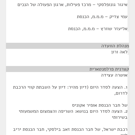
איגור גונופלסקי – מרכז פעילות, ארגון הפעולה של הנכים
עמי צדיק – מ.מ.מ, הכנסת
אליעזר שוורץ – מ.מ.מ, הכנסת
מנהלת הוועדה
¶
לאה ורון
קצרנית פרלמנטארית
¶
אושרה עצידה
1. הצעה לסדר היום (דיון מהיר: דיון על השבתת קווי הרכבת
לדרום,
של חבר הכנסת אופיר אקוניס
2. הצעה לסדר היום בנושא: השריפה והצמצום המשמעותי
בשירותי
רכבת ישראל, של חבר הכנסת זאב בילסקי, חבר הכנסת יריב