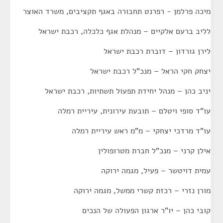
מיכה פרלמן - רפרנט תחבורה באגף תקציבים, משרד האוצר
לליב ברעם אלקיים – מנהלת אגף כלכלה, רכבת ישראל
לירן גורדון – דוברת רכבת ישראל
יצחק חקי הראל – מנכ"ל רכבת ישראל
יניב כהן – מנהל יחידת תפעול תשתיות, רכבת ישראל
עו"ד סופי ויטלם – תובעת עירונית, עיריית רמלה
עו"ד מרדכי יצחקי – מ"מ ראש עיריית רמלה
אילן קרני – מנכ"ל חברת מטרופולין
עמית דויטשר – פעיל, מגמה ירוקה
מורן נזרי – רכזת קשרי ממשל, מגמה ירוקה
קובי כהן – יו"ר ארגון הפעולה של הנכים