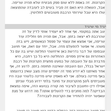
הקרונות. זה באמת ללא שום ספק מבטיח שלא תהיה שריפה.
אבל, השאלה היא האם זה סביר בשים לב לעובדה שהתוצאה
שלו היא שכל שירותי הרכבת משובשים לחלוטין.
יגיד מי שיגיד
¶
שב אתה במקומי. אף אחד לא יעמיד אותי לדין על זה
שהרכבת לא יצאה בזמן. אבל, אם תהיה חס וחלילה עוד
שריפה, אני אמצא את עצמי על ספסל הנאשמים, ויש בזה
משהו. אי אפשר להתעלם מזה. אבל, יחד עם זאת, אני חושב
שבסופו של דבר נדרשת כאן איזושהי החלטה שיש בה עם כל
האזהרות גם איזון מסוים. ההחלטה היא כל כך רחבה, היא
מדברת גם על השבתה של כמעט מחצית הקרונות של רכבת
ישראל בכלל, וגם השבתה שאיננה תחומה בזמן. לרגע זה, אף
אחד מאיתנו לא יודע מתי זה יסתיים שזה מצב שאין כדוגמתו
באף מדינה בעולם. אני לא מאמין שיש מדינה כלשהי שבה היו
משביתים 50% מהקרונות עד מועד בלתי ידוע מבלי שניתן
אפילו דין-וחשבון לציבור מה קורה בנושא הזה, איפה נמצאת
הבדיקה? למה מחכים כדי להשלים אותה? מה דרוש על מנת
שאפשר יהיה להחזיר את הקרונות לעבודה?
אני חושב שבעניין הזה בהחלט הדיון הוא חשוב כי חשוב