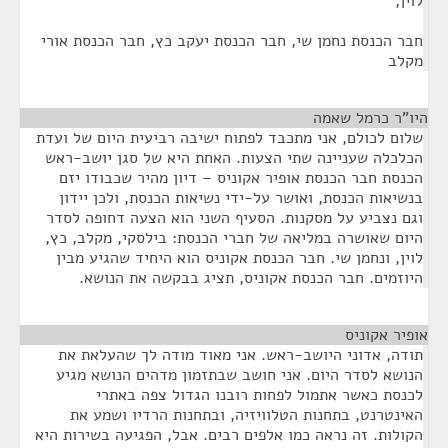
לוין,
חבר הכנסת נחמן שי, חבר הכנסת יעקב כץ, חבר הכנסת אורי
מקלב
היו"ר כרמל שאמה
¶
שלום לכולם, אני מתכבד לפתוח ישיבה רביעית היום של ועדת
הכלכלה שעניינה שתי הצעות. האחת היא של סגן יושב-ראש
הכנסת חבר הכנסת אופיר אקוניס – דיון מהיר שכבודו יזם
בנשיאות הכנסת, ואושר על-ידי נשיאות הכנסת, ולכן יידון
וגם נצביע על מסקנות. הסעיף השני הוא הצעה דחופה לסדר
היום שאושרה במליאה של חברי הכנסת: בילסקי, מקלב, כץ,
לוין, ונחמן שי. חבר הכנסת אקוניס הוא היחיד שהגיע מבין
היוזמים. חבר הכנסת אקוניס, תציג בבקשה את הנושא.
אופיר אקוניס
¶
תודה, אדוני היושב-ראש. אני מאוד מודה לך שהעלאת את
הנושא לסדר היום. אני חושב שבתזמון מדהים הנושא מגיע
לכנסת כאשר אתמול לפחות רובנו הגדול צפה באתרי
האינטרנט, בתחנות הטלוויזיה, ובתחנות הרדיו ושמע את
הקולות. זה נראה כמו אלפים רבים. אבל, הפגיעה בשירות היא