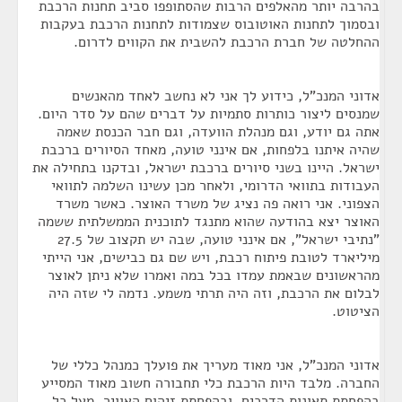
בהרבה יותר מהאלפים הרבות שהסתופפו סביב תחנות הרכבת
ובסמוך לתחנות האוטובוס שצמודות לתחנות הרכבת בעקבות
ההחלטה של חברת הרכבת להשבית את הקווים לדרום.
אדוני המנכ"ל, כידוע לך אני לא נחשב לאחד מהאנשים
שמנסים ליצור כותרות סתמיות על דברים שהם על סדר היום.
אתה גם יודע, וגם מנהלת הוועדה, וגם חבר הכנסת שאמה
שהיה איתנו בלפחות, אם אינני טועה, מאחד הסיורים ברכבת
ישראל. היינו בשני סיורים ברכבת ישראל, ובדקנו בתחילה את
העבודות בתוואי הדרומי, ולאחר מכן עשינו השלמה לתוואי
הצפוני. אני רואה פה נציג של משרד האוצר. כאשר משרד
האוצר יצא בהודעה שהוא מתנגד לתוכנית הממשלתית ששמה
"נתיבי ישראל", אם אינני טועה, שבה יש תקצוב של 27.5
מיליארד לטובת פיתוח רכבת, ויש שם גם כבישים, אני הייתי
מהראשונים שבאמת עמדו בכל במה ואמרו שלא ניתן לאוצר
לבלום את הרכבת, וזה היה תרתי משמע. נדמה לי שזה היה
הציטוט.
אדוני המנכ"ל, אני מאוד מעריך את פועלך כמנהל כללי של
החברה. מלבד היות הרכבת כלי תחבורה חשוב מאוד המסייע
בהפחתת תאונות הדרכים, ובהפחתת זיהום האוויר, מעל כל