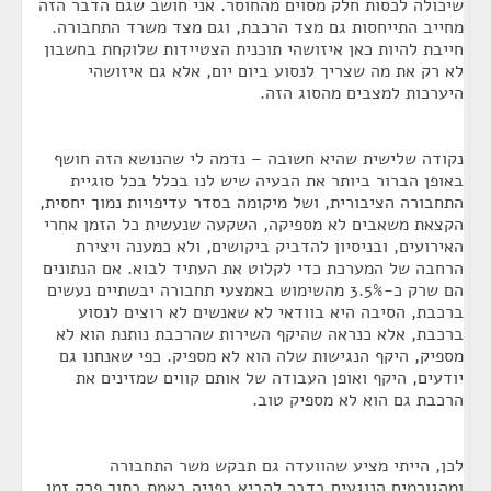
שיכולה לכסות חלק מסוים מהחוסר. אני חושב שגם הדבר הזה
מחייב התייחסות גם מצד הרכבת, וגם מצד משרד התחבורה.
חייבת להיות כאן איזושהי תוכנית הצטיידות שלוקחת בחשבון
לא רק את מה שצריך לנסוע ביום יום, אלא גם איזושהי
היערכות למצבים מהסוג הזה.
נקודה שלישית שהיא חשובה – נדמה לי שהנושא הזה חושף
באופן הברור ביותר את הבעיה שיש לנו בכלל בכל סוגיית
התחבורה הציבורית, ושל מיקומה בסדר עדיפויות נמוך יחסית,
הקצאת משאבים לא מספיקה, השקעה שנעשית כל הזמן אחרי
האירועים, ובניסיון להדביק ביקושים, ולא כמענה ויצירת
הרחבה של המערכת כדי לקלוט את העתיד לבוא. אם הנתונים
הם שרק כ-3.5% מהשימוש באמצעי תחבורה יבשתיים נעשים
ברכבת, הסיבה היא בוודאי לא שאנשים לא רוצים לנסוע
ברכבת, אלא כנראה שהיקף השירות שהרכבת נותנת הוא לא
מספיק, היקף הנגישות שלה הוא לא מספיק. כפי שאנחנו גם
יודעים, היקף ואופן העבודה של אותם קווים שמזינים את
הרכבת גם הוא לא מספיק טוב.
לכן, הייתי מציע שהוועדה גם תבקש משר התחבורה
ומהגורמים הנוגעים בדבר להביא בפניה באמת בתוך פרק זמן