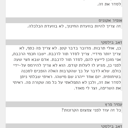
לסדר את זה.
אופיר אקוניס
¶
זה צריך להיות בוועדת החינוך, לא בוועדת הכלכלה.
זאב בילסקי
¶
כן, אולי תרבות. מדובר בדבר קטן. לא צריך פה כסף, לא
צריך יותר מידיי. צריך לסדר תור לרכבת. ישבו חכמי הרכבת,
אני מוכן לייעץ להם, לסדר תור לרכבת. אדם שבא חצי שעה
לפני כן, מגיע לו לעלות קודם. הוא לא צריך להירמס על-ידי
כולם. שלא לדבר על כך שהקרבות האלה הופכים לסכנה
בטיחותית. יום אחד ייהרג שם מישהו. ראיתי שבלתי ניתן
לסדר את זה, ולכן לא התפלאתי על כל מה שקורה פה. ראיתי
את השריפה, וצר לי מאוד.
עמיר פרץ
¶
כל זה עוד לפני צמצום הקרונות?
זאב בילסקי
¶