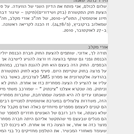
היו"ר כרמל שאמה
¶
שלום לכולם, אני פותח את הדיון השני של הוועדה. על ס
הצעת חוק התקשורת (בזק ושידורים)(תיקון – שיגור דב
חיוג אוטומטי), התש"ע-2010, של חה"כ אור
שמאלוב ברקוביץ, (פ/2478). זו הכנה לק
ב-27 לאוקטובר, 2010.
אורי מקלב
¶
תודה לך, אדוני. שותפים להצעת החוק חברת הכנסת יולי
הכנסת גפני גם שותף בהצעה זו ורצה להגיע לישיבה אך ה
הכספים. החוק הזה בעצם הוא חוק להגנת הצרכן, במהותו.
על פרצה בחוק שקיימת היום. סעי
בהודעה אלקטרונית או מסרון SMS ל
עליו או להציע לו הצעה מסחרית כזו או אחרת. החוק לא
וניתוק. מה שנקרא אצלנו "צינתוק " – שמורכב משתי מילי
שאנחנו עדים לה היא תופעה שמתרחבת, שחברות מסחריו
הזה, משדרות צלצולים במערכת אוטומטית למנויים רבים 
הם קונים לעצמם מספרים מיוחדים כאלה ואדם מקבל צלצ
שלא נענתה, אז רוב רובם של האנשים חוזרים למספר שה
הם מגלים שבעצם מי שהתקשר אליהם היתה חברה מסחרי
מוצר כזה או אחר, או הצעה כזו או אחרת. לא ניכנס לכ
שעומד מאחורי המכשיר. את הטלפון מחזיקים כל בני המש