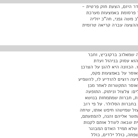
דר היום, הצעת חוק פרטית -
ר פרסומת באמצעות מערכת
י מקלב, חה"כ משה גפני, חה"כ יוליה
ריאה ראשונה. ההצעה עברה קריאה טרומית
ה שמאלוב ברקוביץ, וחבר
וא עסוק בניהול ועדת
 הכוונה היא להגן על הצרכן
ף 30א לחוק התקשורת אוסר על באמצעות פקס,
צרכנים, כאשר בהודעה רוצים להודיע לו, להשפיע
 אוסר התקשרות לאחר מכן
ם: צלצול וניתוק. התופעה
ת, חברות שמתמחות בנושא
בחברות הסלולר. על פי רוב
ול שמישהו חיפש אותו, שיחה
תשר אליהם והנה, להפתעתם,
ת שבאה לשדל אותם לקנות
ך שלא תמיד האדם המבוגר
פחה, כולל ילדים, כולל