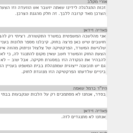
אורי מקלב
¶
זכות התגלגלה לידינו שאתה יושבר אש הוועדה וזו הצעת 
הצרכן מאד קרובה ללבך. זה חלק מהגנת הצרכן.
פאדיה זידאן
¶
אני מהלשכה המשפטית במשרד התקשורת. רציתי רק להבה
חושבים שיש כאן פרצה בחוק. קיבלנו מספר תלונות בעניי
שלגישת המשרד, הפרקטיקה של צלצול וניתוק מהווה איסו
הצעת החוק והמשרד חשב שאין מקום להתנגד לה, כי לא יז
להבהיר את הנקודה הזו במסגרת חקיקה. אבל שוב – לא 
גם יש תובענה ייצוגית שמתנהלת בבית המשפט בעניין ה
ביניים שלדעתו הפרקטיקה הזו מנוגדת לחוק.
היו"ר כרמל שאמה
¶
בסדר, אנחנו לא מסתמכים רק על הלכות שנקבעות בבתי 
פאדיה זידאן
¶
אנחנו לא מתנגדים לזה.