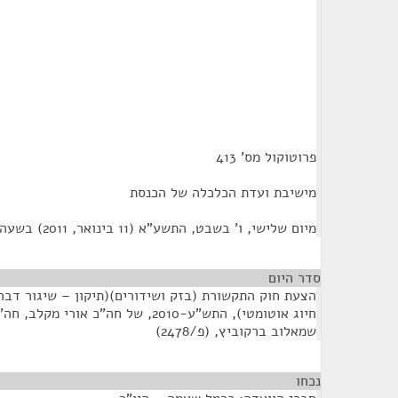
פרוטוקול מס' 413
מישיבת ועדת הכלכלה של הכנסת
מיום שלישי, ו' בשבט, התשע"א (11 בינואר, 2011) בשעה 11:30
סדר היום
הצעת חוק התקשורת (בזק ושידורים)(תיקון – שיגור דב
חיוג אוטומטי), התש"ע-2010, של חה"כ אור
שמאלוב ברקוביץ, (פ/2478)
נכחו
¶