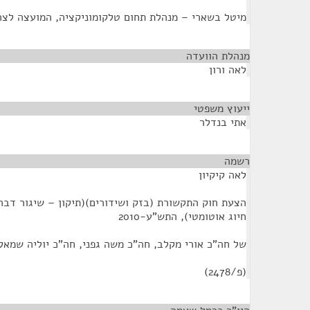
מיטל בשארי – מנהלת תחום טלקומוניקציה, המועצה לצר
מנהלת הוועדה
¶
לאה ורון
ייעוץ משפטי
¶
אתי בנדלר
רשמה
¶
לאה קיקיון
הצעת חוק התקשורת (בזק ושידורים)(תיקון – שיגור דב
חיוג אוטומטי), התש"ע-2010
של חה"כ אורי מקלב, חה"כ משה גפני, חה"כ יוליה שמאל
(פ/2478)