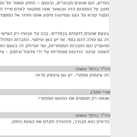
נערים, וגם אנשים מבוגרים, ובעצם – החוק שאסר על הפ
חשב על התחכום הזה שכאשר אתה מתקשר לאדם מייד המ
המנוי קורא על הצג שמישהו חיפש אותו וחוזר אל המספר.
בעצם אנשים לוקחים בכפליים. ככה עד עכשיו רק הציעו 
זה גם עולה להם כסף. אז יש כאן שיתוף. החברות הסלולא
מהעניין וגם החברות המסחריות, ומי שניזוק זה בעצם הא
לאסור שיגור הודעות מסחריות על ידי צלצול וניתוק - צי
היו"ר כרמל שאמה
¶
זה צינתוק מסחרי. יש גם צינתוק פרטי.
אורי מקלב
¶
אנחנו רק חוסמים את הנושא המסחרי.
היו"ר כרמל שאמה
¶
הרעיון הוא מבורך, והוועדה תקדם את הצעת החוק.