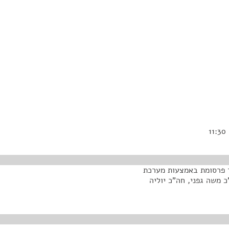
ר פרסומת באמצעות מערכת
י מקלב, חה"כ משה גפני, חה"כ יוליה