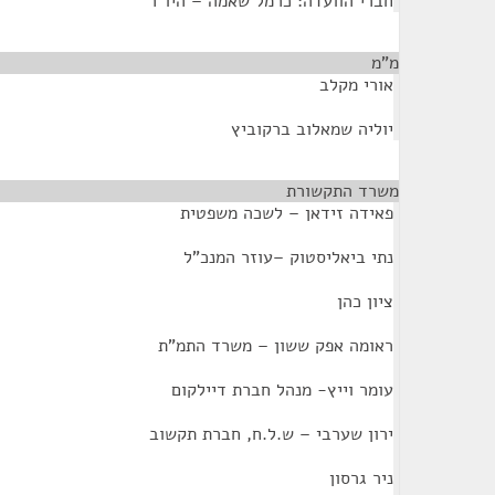
חברי הוועדה: כרמל שאמה – היו"ר
מ"מ
¶
אורי מקלב
יוליה שמאלוב ברקוביץ
משרד התקשורת
¶
פאידה זידאן – לשכה משפטית
נתי ביאליסטוק –עוזר המנכ"ל
ציון כהן
ראומה אפק ששון – משרד התמ"ת
עומר וייץ- מנהל חברת דיילקום
ירון שערבי – ש.ל.ח, חברת תקשוב
ניר גרסון