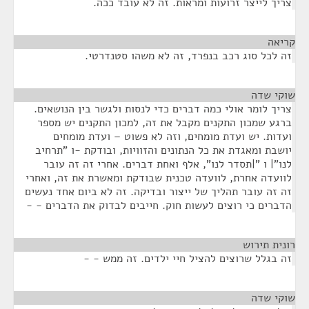
צריך לייצר זרועות ומראות. זה לא עובד ככה.
קריאה
¶
זה לכל סוג רכב בנפרד, זה לא משהו סטנדרטי.
שוקי שדה
¶
צריך לומר אולי כמה דברים כדי לנסות ולגשר בין הנושאים.
ברגע שמכון התקנים מקבל את זה, למכון התקנים יש מספר
ועדות. יש ועדת מומחים, וזה לא פשוט – ועדת מומחים
יושבת ומאגדת את כל הנתונים והזוויות, ובודקת -ו "תרחיב
לנו"| ו "|תסדר לנו", אלף ואחת דברים. אחרי זה זה עובר
לוועדה אחרת, לוועדה טכנית שבודקת ומאשרת את זה, ואחרי
זה זה עובר תהליך של ייצור ובדיקה. זה לא ביום אחד נעשים
הדברים כי רוצים לעשות חוק. חייבים לבדוק את הדברים - -
רונית תירוש
¶
זה בגלל שרוצים להציל חיי ילדים. זה ממש - -
שוקי שדה
¶