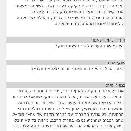
חברות ההסעה, אבל מסתבר שלא כולן עשו את זה בלי
חקיקה, לכן אני דורשת חקיקה בעניין הזה. לשמחתי מצאתי
אוזן קשבת גם בוועדת השרים לחקיקה וגם אצל שר
התחבורה, כמובן. ברגע שנעביר את זה, בהחלט אני מקווה
שלפחות תאונות מהסוג הזה תיפסקנה.
היו"ר כרמל שאמה
¶
יש למישהו הערות לגבי הצעת החוק?
שוקי שדה
¶
בטח, אבל כדאי קודם שאגף הרכב יציג את העניין.
כמאל קייס
¶
אני ראש תחום תקינה באגף הרכב, משרד התחבורה. אנחנו
בהחלט בעד לעגן את זה, אבל במסגרת תקן ישראלי שיתייחס
לכל ההיבטים שקיימים בהצעה הזו. כשאנחנו הסתכלנו על
ההצעה ממבט מקצועי, יש קושי ליישם אותה בחלק מרכבי
ההסעות. כשאנחנו מדברים על רכבים מדגם של אם-1 ואם-2,
שהם רכבים שהמנוע נמצא בחזית הרכב, מראת צד לא תוכל
לספק את שדה הראיה הנדרש שאנחנו רוצים להגיע אליו כדי