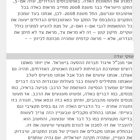
למנוע את התאונות האלה. באוטובוסים הגדולים, שזה אם-3,
התקן הישראלי כבר משנת 2008 מחייב מראות כאלה בכל
אוטובוס שנרשם, החל משנת 2008. לכן, אנחנו בעד שמכון
התקנים בהתבסס על התקן של האוטובוסים הגדולים יעשה את
כל ההתאמות לגבי אם-1 ואם-2, על מנת להגיע לפתרון כולל
שקיים. תיקון קטן – זה לא מראת צד, מראת צד לא תיתן את
הנדרש, אלא – מראה קדמית שתהיה מכוונת לכיוון - -
שוקי שדה
¶
אני מנכ"ל איגוד חברות ההסעה בישראל. אין יותר מאתנו
רוצים שמערכת הבטיחות לטובת האנשים, האזרחים, תהיה גם
אצלנו. אנחנו עושים את הכל אבל אנחנו מגיעים לשלב
שאנחנו מתחילים לעשות כבר פעולות שנוגדות הרבה דברים
אחרים שמערך הנסיעה השוטפת של הרכב: פגיעה בראיה, כמו
פנסים, כמו דברים כאלה, ופשוט משגעים את הרכב. אז תעשו
פנסים ותעשו מהבהבים, ותיתן כסא כזה וכסא אחר, חגורה כזו
וחגורה אחרת – כל הדברים האלה זה גם בסיס תקציבי וגם
בעייתי. אנחנו בהחלט מקבלים שבעניין הזה צריך לעשות
בדיקה מקצועית כמו כל דבר אחר שנעשה, והחשוב הוא
להעביר את זה למכון או לגורם מקצועי שיעשה את זה.
ובהחלט אנחנו מקבלים את העניין של מכון התקנים, שיבדוק
את העניין, שתהיה תקינה ישראלית. שם נהיה שותפים