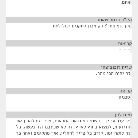
אתם.
היו"ר כרמל שאמה
¶
אין גוף אחר? רק מכון התקנים יכול לתת - -
קריאות
¶
- - -
שרית זוכוביצקי
¶
זה יהיה הכי מהר.
קריאה
¶
טכניון - -
חיים לוין
¶
יש עוד עניין – כשמייבאים את המראות, צריך גם להכין את
הזרועות, למצוא בחוץ לארץ. זה לא שכתבנו וזה נעשה. כל
זה לוקח זמן. קודם כל צריך להחליט איך מתקינים ואחר כך