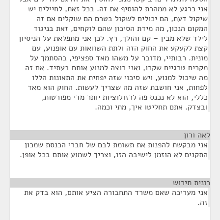
אני כרגע לא ממהרת להוסיף את זה. בכל זאת, לחיילים יש
שיקול דעת, הם יכולים לשקול בטרם הם שוקלים אם זה
המקום הנכון, מה מידת הסיכון שהם לוקחים, זאת בניגוד
לילד שלא מבין – קם והולך, רץ. לכן אני מתפלאת על הניסיון
קצת לקעקע את החוק הזה ולתת השוואות עם אופנוע, עם
מונית. רבותיי, מדובר על משהו מאד ספציפי, בהסתמך על
מקרים טרגיים שקרו, ואני רוצה למנוע אותם בעתיד. אם זה
מה שיכול למנוע, ויש סיכוי שזה יפחית את התאונות הללו
לפחות, אני חושבת שזה מה שצריך לעשות. החוק הוא מאד
כללי, הוא לא נכנס פה לרזולוציות יותר מדי מפורטות,
ובצדק. אתם תחליטו איך, מתי וכמה.
לאה ורון
¶
אני מבקשת להפנות את תשומת לבם של חברי הכנסת שמכון
התקנים לא הוזמן לישיבה הזו, וצריך לשמוע אותם בכל אופן.
רונית תירוש
¶
אני מעריכה שאם משרד התחבורה הציע אותם, הוא בדק את
זה.