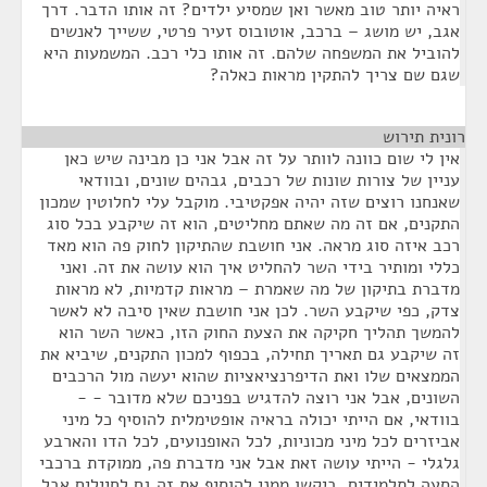
ראיה יותר טוב מאשר ואן שמסיע ילדים? זה אותו הדבר. דרך
אגב, יש מושג – ברכב, אוטובוס זעיר פרטי, ששייך לאנשים
להוביל את המשפחה שלהם. זה אותו כלי רכב. המשמעות היא
שגם שם צריך להתקין מראות כאלה?
רונית תירוש
¶
אין לי שום כוונה לוותר על זה אבל אני כן מבינה שיש כאן
עניין של צורות שונות של רכבים, גבהים שונים, ובוודאי
שאנחנו רוצים שזה יהיה אפקטיבי. מוקבל עלי לחלוטין שמכון
התקנים, אם זה מה שאתם מחליטים, הוא זה שיקבע בכל סוג
רכב איזה סוג מראה. אני חושבת שהתיקון לחוק פה הוא מאד
כללי ומותיר בידי השר להחליט איך הוא עושה את זה. ואני
מדברת בתיקון של מה שאמרת – מראות קדמיות, לא מראות
צדק, כפי שיקבע השר. לכן אני חושבת שאין סיבה לא לאשר
להמשך תהליך חקיקה את הצעת החוק הזו, כאשר השר הוא
זה שיקבע גם תאריך תחילה, בכפוף למכון התקנים, שיביא את
הממצאים שלו ואת הדיפרנציאציות שהוא יעשה מול הרכבים
השונים, אבל אני רוצה להדגיש בפניכם שלא מדובר - -
בוודאי, אם הייתי יכולה בראיה אופטימלית להוסיף כל מיני
אביזרים לכל מיני מכוניות, לכל האופנועים, לכל הדו והארבע
גלגלי - הייתי עושה זאת אבל אני מדברת פה, ממוקדת ברכבי
הסעה לתלמידים. ביקשו ממני להוסיף את זה גם לחיילים אבל