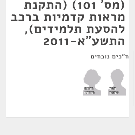
(מס' 101) (התקנת
מראות קדמיות ברכב
להסעת תלמידים),
התשע"א-2011
ח"כים נוכחים
רונית
חמד
תירוש
עמאר