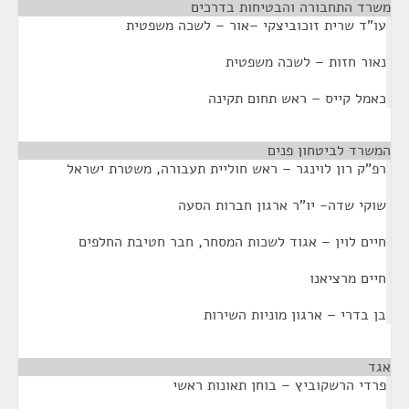
משרד התחבורה והבטיחות בדרכים
¶
עו"ד שרית זוכוביצקי –אור – לשכה משפטית
נאור חזות – לשכה משפטית
כאמל קייס – ראש תחום תקינה
המשרד לביטחון פנים
¶
רפ"ק רון לוינגר – ראש חוליית תעבורה, משטרת ישראל
שוקי שדה- יו"ר ארגון חברות הסעה
חיים לוין – אגוד לשכות המסחר, חבר חטיבת החלפים
חיים מרציאנו
בן בדרי – ארגון מוניות השירות
אגד
¶
פרדי הרשקוביץ – בוחן תאונות ראשי