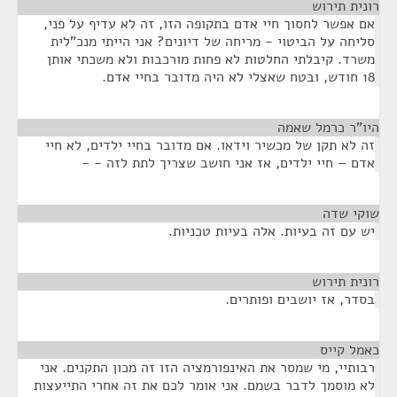
רונית תירוש
¶
אם אפשר לחסוך חיי אדם בתקופה הזו, זה לא עדיף על פני,
סליחה על הביטוי - מריחה של דיונים? אני הייתי מנכ"לית
משרד. קיבלתי החלטות לא פחות מורכבות ולא משכתי אותן
18 חודש, ובטח שאצלי לא היה מדובר בחיי אדם.
היו"ר כרמל שאמה
¶
זה לא תקן של מכשיר וידאו. אם מדובר בחיי ילדים, לא חיי
אדם – חיי ילדים, אז אני חושב שצריך לתת לזה - -
שוקי שדה
¶
יש עם זה בעיות. אלה בעיות טכניות.
רונית תירוש
¶
בסדר, אז יושבים ופותרים.
כאמל קייס
¶
רבותיי, מי שמסר את האינפורמציה הזו זה מכון התקנים. אני
לא מוסמך לדבר בשמם. אני אומר לכם את זה אחרי התייעצות