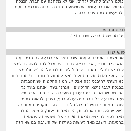
כולנו רוצים להציל ילדים, אני לא מתווכח עם חברת הכנסת
תירוש. אני רק אומר שהמשמעות חייבת להיות מובנת לכולם
ולהיעשות גם בצורה נכונה.
רונית תירוש
¶
אז מה אתה מציע, שנה וחצי?
שוקי שדה
¶
אם משרד התחבורה אמר שנה וחצי אז כנראה זה הזמן. אם
הוא יגיד חודש, אז כנראה זה חודש. אבל למה להתנגד למצב
שבו יש תהליך מסודר שיכול לענות לנו על הדרישות? מצד
שני, אני רק מבקש מהיושב ראש להתחשב גם ברמת המחירים.
לא רציתי להיכנס לזה אבל יש המון החלטות שמתקבלות
בכנסת לגבי נושא ההיסעים, ואנחנו בעד, אנחנו בעד כל
החלטה שהיא לטובת העניין במערכת הבטיחות. אבל חשוב
מאד שנדע שכל דבר כזה עולה כסף, וצריך לראות גם מי
עומד מאחורי התשלום של כל דבר כזה. בתקופה האחרונה,
בשלוש השנים האחרונות, היו מאד תופעות, הוציאו הרבה
מאד כסף וזה יצא מכיסם הפרטי של האנשים שעוסקים
בהסעות. חשוב מאד לעשות פעילות של חשיבה בנושא הזה.