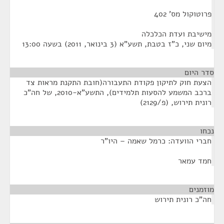
פרוטוקול מס' 402
מישיבת ועדת הכלכלה
מיום שני, כ"ז בטבת, תשע"א (3 בינואר, 2011) בשעה 13:00
סדר היום
הצעת חוק לתיקון פקודת התעבורה(חובת התקנת מראות צד
ברכב המשמע להסעות תלמידים), התשע"א-2010, של חה"כ
רונית תירוש, (פ/2129)
נכחו
¶
חברי הוועדה: כרמל שאמה – היו"ר
חמד עמאר
מוזמנים
¶
חה"כ רונית תירוש