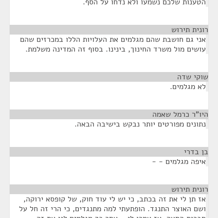
הטענות שלכם נשמעו ולא נדחו על הסף.
רונית תירוש
¶
אני גם חושבת שהם מגלמים את העלויות הללו במכרזים שהם
עושים מול משרד החינוך, בינינו. בסוף זה המדינה משלמת.
שוקי שדה
¶
לא מגלמים.
היו"ר כרמל שאמה
¶
נתונים מפורטים יותר נבקש בישיבה הבאה.
בן בדרי
¶
איפה מגלמים - -
רונית תירוש
¶
אז תן לי את זה בכתב, כי יש לי עוד חוק, של קופסא ירוקה,
ושם האוצר התנגד. הופתעתי למה מתנגדים, כי הרי זה חל על