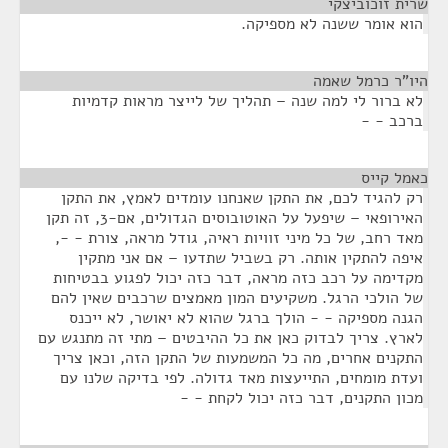
שרית זוכוביצקי
¶
הוא אומר ששנה לא מספיקה.
היו"ר כרמל שאמה
¶
לא ברור לי למה שנה – תהליך של לייצר מראות קדמיות
ברכב - -
כאמל קייס
¶
רק להגיד לכם, את התקן שאנחנו עומדים לאמץ, את התקן
האירופאי – שיפעל על האוטובוסים הגדולים, אם-3, זה תקן
מאד רחב, של כל מיני זוויות ראיה, גודל מראה, צורת - -,
איפה להתקין אותה. רק בשביל שתדעו – אם אני מתקין
מקדימה על רכב כזה מראה, דבר כזה יכול לפגוע בבטיחות
של הולכי הרגל. משקיעים המון מאמצים שרכבים שאין להם
הגנה מספיקה - - הולך ברגל שהוא לא יאושר, לא ייכנס
לארץ. צריך לבדוק כאן את כל ההיבטים – מתי זה מתנגש עם
התקנים אחרים, מה כל המשמעות של התקן הזה, וכאן צריך
ועדת מומחים, התייעצות מאד גדולה. לפי בדיקה שלנו עם
מכון התקנים, דבר כזה יכול לקחת - -