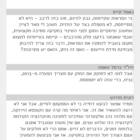
כאמל קייס
¶
כי המראות שקיימות, נכון להיום, סוג כזה לרכב – היא לא
מתייחסת, לא מטפלת בצד של החזית. חשוב לי מאד לציין
שחשוב שיתקיים התקן לפני השינוי בחקיקה מסיבה מקצועית,
שכפי שאנחנו בדקנו חלק מהרכבים – קיימת בעייתיות למצוא
מקום בשביל להתקין את המראות, ודבר כזה צריך להיבחן
מבחינת מידת היישום - האם זה ניתן, והאם יש פתרונות?
היו"ר כרמל שאמה
¶
אבל למה לא לחוקק את החוק עם תעריך הפעלה מ-2013,
נניח, כדי שזה לא יתמסמס.
רונית תירוש
¶
תמיד אפשר לבקש דחייה כי לא הספקתם לסיים, אבל אני לא
רוצה להשאיר את זה. אני ראיתי מה קרה עם הקופסא הירוקה,
עם מלווה נהג אלקטרוני שחיכינו לתקינה מהקדנציה הקודמת
לקדנציה הזו שלוש שנים. אם אין משהו שמגביל אתכם
בלוחות זמנים, הדברים לא זזים. אתם הרי לא חולקים על
עצם הצורך ועל ההיגיון בחקיקה. אז אני מבקשת להמשיך