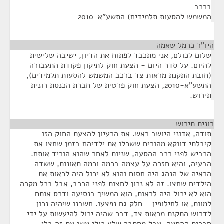
ברכב
המשמש להסעות תלמידים) התשע"א-2010
היו"ר כרמל שאמה
¶
שלום לכולם, אני מתכבד לפתוח את הדיון, ישיבה שלישית
להיום. על סדר היום - הצעת חוק לתיקון פקודת התעבורה
(חובת התקנת מראות צד ברכב המשמש להסעות תלמידים),
התשע"א-2010, הצעת חוק פרטית של חברת הכנסת רונית
תירוש.
רונית תירוש
¶
תודה, אדוני היושב ראש. את הרעיון להצעת החוק הזו
קיבלתי דווקא מהורים ששכלו את ילדיהם בזמן שחצו את
הכביש לפני רכב ההסעה, שניות לאחר שהוא הוריד אותם.
הבעיה, והיא חזרה על עצמה בכמה וכמה תאונות, ששדה
הראיה של הנהג היה חסום והוא לא יכול היה לראות את
הילדים שחצו. זה לא נכון לחצות לפני הרכב, אבל בכל מקרה
הוא לא יכול היה לראות, הוא המשיך בנסיעה ודרס אותם
למוות, או לחילופין – חלק גם נפצעו. חשבנו שיהיה נכון
לדרוש התקנת מראות צד, דבר שהיה יכול להיעשות על ידי