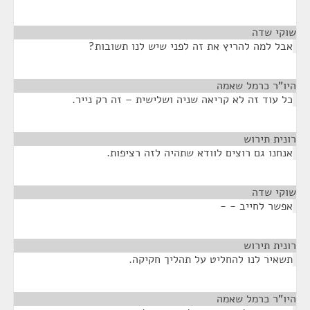
שוקי שדה
¶
אבל למה להריץ את זה לפני שיש לנו תשובות?
היו"ר כרמל שאמה
¶
כל עוד זה לא קריאה שניה ושלישית – זה רק נייר.
רונית תירוש
¶
אנחנו גם רוצים לוודא שתהיה לזה רציפות.
שוקי שדה
¶
אפשר לחייב - -
רונית תירוש
¶
תשאיר לנו להחליט על תהליך חקיקה.
היו"ר כרמל שאמה
¶