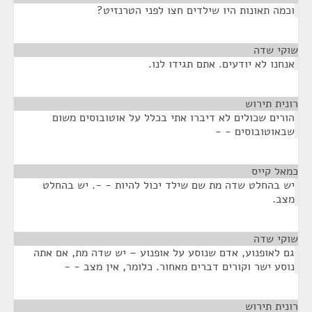
וכמה תאונות היו שילדים חצו לפני הטרנזיט?
שוקי שדה
¶
אנחנו לא יודעים. אתם תגידו לנו.
רונית תירוש
¶
הורים שכולים לא דיברו אתי בכלל על אוטובוסים משום
שבאוטובוסים - -
כמאל קייס
¶
יש בהחלט שדה מת שם שילד יכול להיות - -. יש בהחלט
מצב.
שוקי שדה
¶
גם לאופנוע, אדם שנוסע על אופנוע – יש שדה מת, אם אתה
נוסע ישר וקורים דברים מאחור. כלומר, אין מצב - -
רונית תירוש
¶