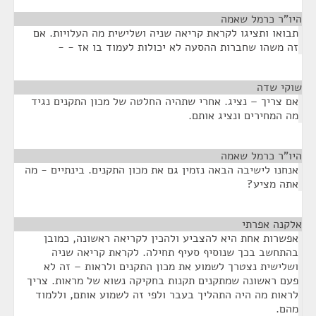
היו"ר כרמל שאמה
¶
תבואו ותציגו לקראת קריאה שניה ושלישית מה העלויות. אם
זה משהו שחברות ההסעה לא יכולות לעמוד בו אז - -
שוקי שדה
¶
אם צריך – נציג. אחרי שתהיה החלטה של מכון התקנים נגיד
מה המחירים ונציג אותם.
היו"ר כרמל שאמה
¶
אנחנו לישיבה הבאה נזמין גם את מכון התקנים. בינתיים - מה
אתה מציע?
אלקנה אפרתי
¶
אפשרות אחת היא להצביע ולהכין לקריאה ראשונה, כמובן
בהתחשב בכך שנוסיף סעיף תחילה. לקראת קריאה שניה
ושלישית נצטרך לשמוע את מכון התקנים ולראות – זה לא
פעם ראשונה שמתקנים תקנות בחקיקה נשוא של מראות. צריך
לראות מה היה התהליך בעבר ולפי זה לשמוע אותם, וללמוד
מהם.