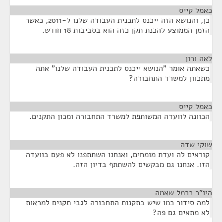
כאמל קייס
¶
כן, והנושא הזה ייכנס לתכנית העבודה שלנו ל-2011, כאשר
הזמן הממוצע להכנת תקן כזה הוא בסביבות 18 חודש.
לאה ורון
¶
כשאתה אומר "הנושא ייכנס לתכנית העבודה שלנו" אתה
מתכוון למשרד התחבורה?
כאמל קייס
¶
הכוונה לוועדה המשותפת למשרד התחבורה ומכון התקנים.
שוקי שדה
¶
קוראים לה ועדת מומחים, ואנחנו השתתפנו לא פעם בוועדה
הזו. אנחנו גם מבקשים להשתתף בדיון הזה.
היו"ר כרמל שאמה
¶
למה סידור כמו שיש בתקנות התחבורה לגבי תקנים למראות
לא מתאים גם פה?