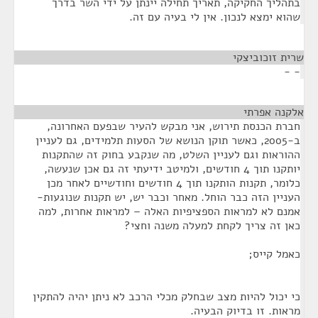
בתהליך החקיקה, תאריך תחילה יינתן על ידי השר בדרך
שהוא ימצא לנכון. אין לי בעיה עם זה.
שרית זוכוביצקי
¶
- -
אלקנה אפרתי
¶
חברת הכנסת תירוש, אני מבקש להעיר שבפעם האחרונה,
ב-2005, כאשר תוקן הנושא של הסעות תלמידים, גם לעניין
ההוראות וגם לעניין השלט, מה שנקבע בחוק זה שהתקנות
יותקנו תוך 4 חודשים, ולמיטב ידיעתי זה גם אכן שנעשה,
כלומר, תקנות הותקנו תוך 4 חודשים וחודשיים לאחר מכן
העניין הזה כבר הוחל. מאחר וכבר יש, יש תקנות שנוגעות-
אמנם לא למראות הספציפיות האלה – למראות אחרות, למה
כאן זה צריך לקחת למעלה משנה וחצי?
כאמל קייס;
כי יכול להיות מצב שבחלק מכלי הרכב לא ניתן יהיה להתקין
מראות. זו בדיוק הבעיה.