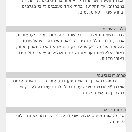
חברות הסעה, אז אמרו לי – אחר כך מגלמים לנו את זה
במכרזים. אז תחליטו. בחוק אחד מעכבים לי כי מגלמים
ובחוק שני – לא מגלמים.
אלקנה אפרתי
¶
לגבי נושא התחילה – ככל שחברי הכנסת לא יכריעו אחרת,
אנחנו, בדרך כלל נוהגים בקריאה ראשונה- יש אפשרות
להשאיר את זה ריק או עם נקודות או עם איזה תאריך אחר,
באופן שלקראת הקריאה השניה והשלישית – אז מחליטים
באופן מדויק.
שרית זוכוביצקי
¶
- - לקחת בחשבון גם את התקן וגם, אחר כך – יישום. אנחנו
אמרנו 18 חודשים שזה על הגבול. לפי דעתי זה לא לקחת
בחשבון גם את היישום.
רונית תירוש
¶
אז מה את מציעה, שלוש שנים? שנבין עד כמה אנחנו בלתי
סבירים.