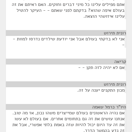
אתם מפילים עלינו כל מיני דברים וחוקים. האם ראיתם את זה
בעולם איפה שהוא? בדקתם לפני שאתם - - העיקר להטיל
עלינו איזושהי הוצאה.
רונית תירוש
¶
אני לא בדקתי בעולם אבל אני יודעת שילדים נדרסו למוות -
-
קריאה
¶
אם לא יהיה לזה תקן - -
רונית תירוש
¶
מכון התקנים יענה על זה.
היו"ר כרמל שאמה
¶
אם נהיה הראשונים בעולם שמייצרים משהו נכון, אז מה טוב.
אנחנו עושים את זה גם בתחומים אחרים. אם בעולם לא עשו
את זה עד היום יכול להיות שזה באמת בלתי אפשרי, אבל את
זה נדע בהמשך הדרך.