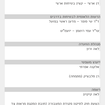
דן ארצי – קצין בטיחות ארצי
הרשות הלאומית לבטיחות בדרכים
¶
ד"ר שי סופר – מדען ראשי בפועל
עו"ד עמי רוטמן – יועמ"ש
מנהלת הוועדה
¶
לאה ורון
ייעוץ משפטי
¶
אלקנה אפרתי
רן סלבציק (מתמחה)
רשמה
¶
לאה קיקיון
הצעת חוק לתיקון פקודת התעבורה (חובת התקנת מראות צד