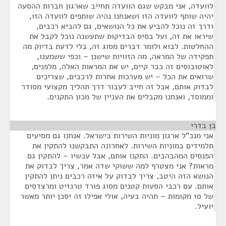
לוועדה, אני מבקש שגם הוועדה תחייב שארגון חברות ההסעה
יהיה שותף לוועדה הזו ושאנחנו נהיה שותפים לוועדה הזו,
ודרך זה נוכל להביע את כל הנושאים, גם להביא רכבים,
שיראו את זה, ועל בסיס הבדיקות שתעשנה נוכל לקבל את
ההחלטות. לבוא ולומר דברים מסוג זה, בלי לדעת בדיוק מה
תפקידה של המראה, מה הזוויות שישנן – וכפי ששמענו,
לאוטובוסים זה כבר קיים, יש את המראות האלה, מלפנים,
שרואים את הכל – יש מערכות אחרות לרכבים, שצריכים
לבדוק אותם, אבל זה חייב לעבור דרך תהליך מקצועי מסודר
וממוסד, ואנחנו מקבלים את העניין של מכון התקנים.
בן בדרי
¶
אני מנכ"ל ארגון מוניות השירות בישראל. אנחנו גם מסיעים
תלמידים במוניות השירות. לאחרונה התבקשנו להתקין את
הפנסים המהבהבים. התקנו אותם, אבל עכשיו – להתקין גם
מראות? אני מצטרף למה ששוקי שדה אמר, צריך לבדוק את
הנושא הזה היטב, צריך לבדוק על איזה רכבים ניתן להתקין
אותם. עם רכבי הסעות קטנים מסוג פורד טרנזיט ומרצדסים
של 10 מקומות – תהיה בעיה, אולי אפילו זה יסכן יותר מאשר
יועיל.