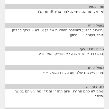
חמד עמאר
¶
אז אם תוך כמה ימים, למה צריך 18 חודש?
כאמל קייס
¶
בשביל להגיע לתשובה מוחלטת של כן או לא – צריך לבדוק
יותר לעומק - -והתקן - -
שרית זוכוביצקי
¶
הוא כבר אומר ששנה לא מספיק. הוא יודע.
כאמל קייס
¶
מההתייעצות שלנו עם מכון התקנים - -
רונית תירוש
¶
אתם לא סתם תחזרו. אתם תחזרו ותגידו מה עשיתם במשך
השנה.