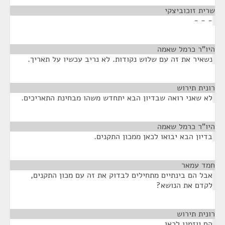
שרית זוכוביצקי
¶
- - -
היו"ר כרמל שאמה
¶
נשאיר את זה עם שלוש נקודות. לא נריב עכשיו על תאריך.
רונית תירוש
¶
לא שאני רואה שבדיון הבא יתחדש משהו מבחינת התאריכים.
היו"ר כרמל שאמה
¶
בדיון הבא יבואו לכאן ממכון התקנים.
חמד עמאר
¶
אבל הם בינתיים מתחילים לבדוק את זה עם מכון התקנים,
לקדם את הנושא?
רונית תירוש
¶
הם יוזמנו לכאן.