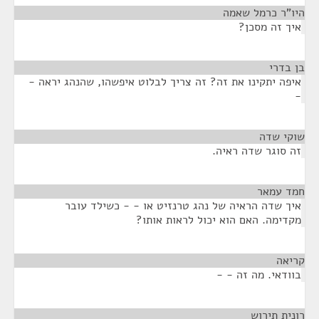
היו"ר כרמל שאמה
¶
איך זה מסכן?
בן בדרי
¶
איפה יתקינו את זה? זה צריך לבלוט איפשהו, שהנהג יראה -
-
שוקי שדה
¶
זה סוגר שדה ראיה.
חמד עמאר
¶
איך שדה הראיה של נהג טרנזיט או - - כשילד עובר
מקדימה. האם הוא יכול לראות אותו?
קריאה
¶
בוודאי. מה זה - -
רונית תירוש
¶