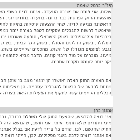
היו"ר כרמל שאמה
¶
שלום, אני פותח את ישיבת הוועדה. אנחנו דנים בשתי הצע
שהצעת החוק הפרטית כבר נדונה בוועדה בחודש יוני. ה
הראשונה מגיעה לדיון. שתי ההצעות עוסקות בתיקון לחו
שיאפשר לרשות להגבלים עסקיים לטפל בצורה יותר ממו
ריכוזיות אוליגופולית בשוק הישראלי, תופעה שאנחנו יכו
הסלולר, בשוק הדלקים והסולר, בשוק הגז הביתי, בשוק 
נובע לפעמים מגודלו של השוק, מחסמים שקיימים בשוק, 
מיעוט מוכרים אל מול ריבוי קונים. הדבר מביא לתופעה 
יקר יותר לעומת מקרים אחרים.
אם הצעות החוק האלה יאושרו הן ימנעו מצב בו אותן חב
מתחת לרדאר של הרשות להגבלים עסקיים. הן מצליחות לי
הכללים הקיימים קשה לתקוף את הפעילות הזאת בצורה א
אמנון כהן
¶
אני רוצה להדגיש, שהצעת החוק שלי מטפלת ברובד, וב
מיני ויתורים שלא תואמו איתי. אני חושב, שהנושא הזה 
החוק שהגשנו. לכן, קודם כל צריך לדעת אם בכלל אנחנו 
אם אנחנו רוצים ללכת בשני מסלולים. לכן, הייתי רוצה 