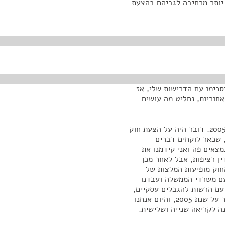
 יותר מרחיבה לגביהם בהצעת
סכימו עם הדרישות שלי, אז
חוריות, נחליט מה עושים
אני רוצה להזכיר לאדוני שהצעת החוק הזאת היא משנת 2005. דובר היה על הצעת חוק
, שכאר לוקחים דברים
צאים פה ואני קידמנו את
וד בכנסת ה-16. בכנסת ה-17 הוחל דין רציפות, אבל לאחר מכן
וק מופיעות המלצות של
עם משרדי הממשלה ועבדנו
עם הרשות להגבלים עסקיים,
עם הממונה עצמה, כדי שנקדם את הצעת החוק. אני מדבר על שנת 2005, והיום אנחנו