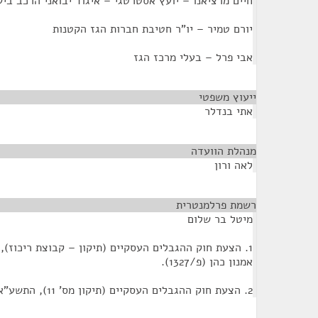
חיים מרציאנו – יועץ אסטרטגי – איגוד יבואני הרכב בי
יורם טמיר – יו"ר חטיבת חברות הגז הקטנות
אבי פרל – בעלי מרכז הגז
ייעוץ משפטי
¶
אתי בנדלר
מנהלת הוועדה
¶
לאה ורון
רשמת פרלמנטרית
¶
מיטל בר שלום
אמנון כהן (פ/1327).
2. הצעת חוק ההגבלים העסקיים (תיקון מס' 11), התשע"א-2010