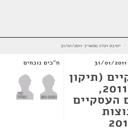
/
ישיבת ועדה מתאריך 31/01/2011
ח"כים נוכחים
ים (תיקון
מס' 12), התשע"א-2011,
אלי
 העסקיים
אמנון כהן
אפללו
1) (קבוצות