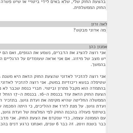
בהצעת החוק שלי, שלא באים לידי ביטויי או שיש פשרה
החוק הממשלתית.
לאה ורון
¶
מה אדוני מבקש?
אמנון כהן
¶
אני רוצה להציג את הדברים, נשמע את הגופים, ואם הם י
יש מצב של מיזוג. אם אני אראה שעומדים על הרגליים הא
בהמשך.
שטיפלה בנשא ריכוזיות במשק. אני רוצה להזכיר לאדוני
בהתמדה הוא מקבל פתרון וביטוי. חברי כנסת שכבר לא נמ
הצעת החוק הזאת ע
הממשלה החליטה שהיא מקימה את ועדת גושן. בתזכיר הח
ועדת גושן. על מנת לזרז את ההליכים, כי היתה הסכמה 
בשיתוף פעולה בהכנת החוק לפי המלצות של ועדת גושן, 
כבר בשנת 2011. זה כבר 6 שנים, ואנחנו כרגע דנים בהכנה לקריאה שנייה ושלישית.