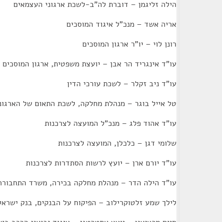
הילה זליגמן – דוברת לה"ב-לשכת ארגוני העצמאים
אריה אשד – מנכ"ל איגוד המוסכים
רונן לוי – יו"ר ארגון המוסכים
עו"ד אינגריד הר אבן – יועצת משפטית, ארגון המוסכים
עו"ד ניב זקלר – לשכת עורכי הדין
טל אייל בוגר – מנהלת מחלקה, לשכת התאום של הארגונ
עו"ד אהוד פלג – מנכ"ל המועצה לצרכנות
שלומי דגן – כלכלן, המועצה לצרכנות
עו"ד יורם ארן – יועץ לרשות הסתדרות לצרכנות
עו"ד הילה הדר – מנהלת מחלקה בכירה, משרד התחבורה
לילך שמע זלטוקרילוב – הפיקוח על הבנקים, בנק ישראל