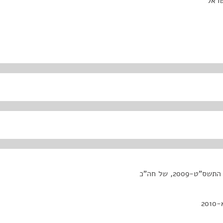
שראל
1. הצעת חוק ההגבלים העסקיים (תיקון – קבוצת ריכוז), התשס"ט-2009, של חה"כ