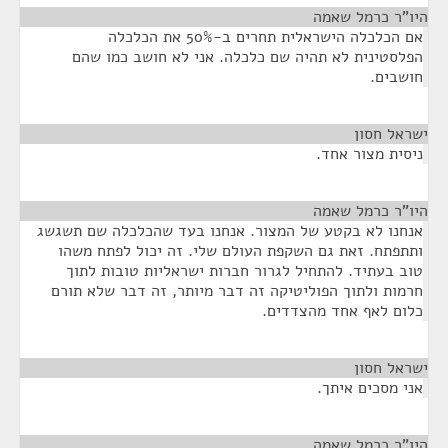
היו"ר כרמל שאמה
¶
אם הכלכלה הישראלית תחרים ב-50% את הכלכלה
הפלסטינית לא תהיה שם כלכלה. אני לא חושב כמו שהם
חושבים.
ישראל חסון
¶
ניסית מצור אחד.
היו"ר כרמל שאמה
¶
אנחנו לא בקטע של המצור. אנחנו בעד שהכלכלה שם תשגשג
ותתפתח. זאת גם השקפת העולם שלי. זה יכול לפתח משהו
טוב בעתיד. להתחיל לגרור חברות ישראליות טובות לתוך
חרמות ולתוך הפוליטיקה זה דבר מיותר, זה דבר שלא תורם
כלום לאף אחד מהצדדים.
ישראל חסון
¶
אני מסכים איתך.
היו"ר כרמל שאמה
¶