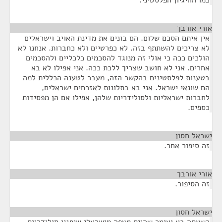
כמו ההיגיון הפלסטיני.
אורי אורבך
¶
אין איתם הסכם שלום. הם בונים את מדינת האויב וישראלים
לא צריכים להשתתף בזה. לא כפרטיים ולא כחברות. אנחנו לא
הולכים ככה כי אולי זה מנוגד להסכמים כלכליים ולהסכמים
אחרים. אני לא חושב שצריך ללכת ככה. אני אפילו לא בא
בטענות לפלסטינים בהקשר הזה, מעבר לטענה הכללית למה
הם שונאי ישראל. אני בא בתלונות לאזרחים ישראלים,
לחברות ישראליות ולסולידריות שלהן, אפילו אם הן מפסידות
כספים.
ישראל חסון
¶
זה סיפור אחר.
אורי אורבך
¶
זה הסיפור.
ישראל חסון
¶