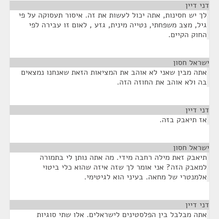
דני דיין
¶
לך יש חסינות, אתה יכול לעשות את זה. איסור תעסוקה על פי
גיל, מצב משפחתי, נטייה מינית, גזע , לאום זו עבירה לפי
החוק הקיים.
ישראל חסון
¶
אתה מבין שאני לא אוהב את המציאות הזאת שאנחנו נמצאים
בה ולא אוהב את החוזה הזה.
דני דיין
¶
אז תיאבק בזה.
ישראל חסון
¶
תיאבק זאת מילה רחבה מידי. מה אתה נותן לי בתמורה
למאבק הזה? אני אומר לך שזה איזה שהוא כלי ביטוי
אלמנטרי של מחאה. בעיני הוא לגיטימי.
דני דיין
¶
אתה מבלבל בין הפלסטינים לישראלים. אלו שתי סוגיות