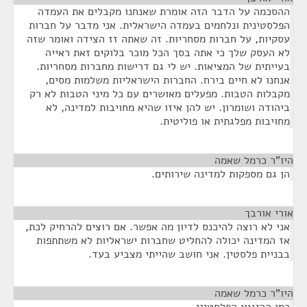
ההסכמה על הדבר הזה אומרת שאנחנו מקבלים את העמדה
הפלסטינית ונלחמים בעמדה הישראלית. אני מדבר על חברות
עסקיות, על חברות מסחריות. זה שאתה זז הצידה ואומר שזה
לא העסק שלך כי אתה בסך הכל מוכר בלוקים זאת ראייה
בעייתית של המציאות. יש לי גם דרישות מחברות מסחריות.
אנחנו לא חיים בירח. החברות הישראליות משלמות מסים,
מקבלות הטבות. מפעלים מאושרים עם כל מיני הטבות לא רק
ביהודה ושומרון. יש להן איזו שהיא מחויבות למדינה, לא
מחויבות מפלגתית או פוליטית.
היו"ר כרמל שאמה
¶
הן גם מספקות למדינה שירותים.
אורי אורבך
¶
אני לא רוצה להיכנס לדיון מה אפשר. אם רוצים להרחיק לכת,
אז המדינה יכולה להחליט שחברות ישראליות לא משתתפות
בבניית פלסטין. אני חושב שהייתי מצביע בעד.
היו"ר כרמל שאמה
¶