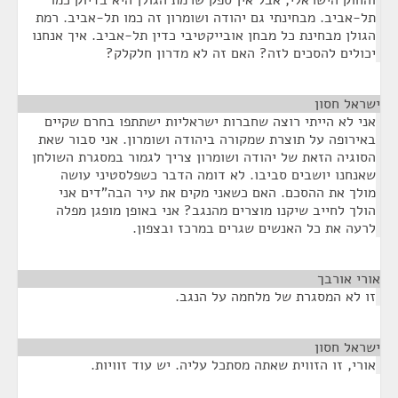
והחוק הישראלי, אבל אין ספק שרמת הגולן היא בדיוק כמו
תל-אביב. מבחינתי גם יהודה ושומרון זה כמו תל-אביב. רמת
הגולן מבחינת כל מבחן אובייקטיבי כדין תל-אביב. איך אנחנו
יכולים להסכים לזה? האם זה לא מדרון חלקלק?
ישראל חסון
¶
אני לא הייתי רוצה שחברות ישראליות ישתתפו בחרם שקיים
באירופה על תוצרת שמקורה ביהודה ושומרון. אני סבור שאת
הסוגיה הזאת של יהודה ושומרון צריך לגמור במסגרת השולחן
שאנחנו יושבים סביבו. לא דומה הדבר כשפלסטיני עושה
מולך את ההסכם. האם כשאני מקים את עיר הבה"דים אני
הולך לחייב שיקנו מוצרים מהנגב? אני באופן מופגן מפלה
לרעה את כל האנשים שגרים במרכז ובצפון.
אורי אורבך
¶
זו לא המסגרת של מלחמה על הנגב.
ישראל חסון
¶
אורי, זו הזווית שאתה מסתכל עליה. יש עוד זוויות.