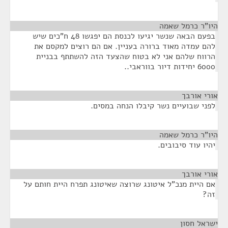
היו"ר כרמל שאמה
¶
בפעם הבאה שנשר יגיעו לכנסת הם יפגשו 48 ח"כים שיש
להם עמדה מאוד ברורה בעניין. אם הם רוצים למקסם את
הרווח שלהם אני לא בטוח שהצעד הזה להשתתף בבניית
6000 יחידות דיור בווראבי..
אורי אורבך
¶
לפני שבועיים נשר קיבלו הנחה במסים.
היו"ר כרמל שאמה
¶
יהיו עוד סיבובים.
אורי אורבך
¶
אם היית מנכ"ל איטונג שרוצה שאיטונג תפרח היית חותם על
זה?
ישראל חסון
¶