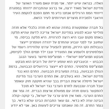
האלה. כנראה שיש יותר. אני מניח שאם משרד האוצר של
מדינת ישראל מאוד ירצה, אז ברגע שהחברות ידווחו במסגרת
דיווחי המס הרגילים אנחנו נדע מי חתם הסכם להקמת העיר
ווראבי ולמכירת מוצרים ושירותים לעיר הזאת.
כל חברה שמתקשרת בחוזה שהוא לא חוזה כלכלי אלא חוזה
פוליטי שבא לפגוע במדינת ישראל צריכה לדעת שהיא תלקה
באותו מקום שבו היא רוצה להרוויח. היא תלקה בכיסה. מי
שחשב עד לפני שבוע שהחרם על יהודה ושומרון ייעצר
בגבולות הקו הירוק, מוזמן להפעיל ערוץ טלוויזיה רשמי של
הפלסטינים ולשמוע את התשדיר שבו ילד תמים הולך לקיוסק,
מבקש תפוצ'יפס ישראלי - תפוצ'יפס מיוצר בשער הנגב
הכבוש - וכשברקע הוא שומע יריות של רובים הוא מבקש
תפוצ'יפס פלסטיני. החרם לא ייעצר בירושלים הכבושה, ברמת
הגולן הכבושה, בגדה המערבית הכבושה. החרם הוא נגד
מדינת ישראל. הוא בשלבים. את החרם הערבי נגד מדינת
ישראל חיסלה ארצות הברית בכך שהיא חוקקה חוק שאומר
שכל חברה שנכנעת לחרם הערבי נגד ישראל לא תוכל
להתקשר בשום חוזה עם ממשלת ארצות הברית. זה גמר את
החרם הערבי. מאז אין חרם ערבי על ישראל, כי קוקה-קולה
הבינה שזה לא כדאי. גם שאר החברות הבינו שלא כדאי. כך
נגמר החרם. זה מה שאנחנו צריכים לעשות כאן. אני לא יודע