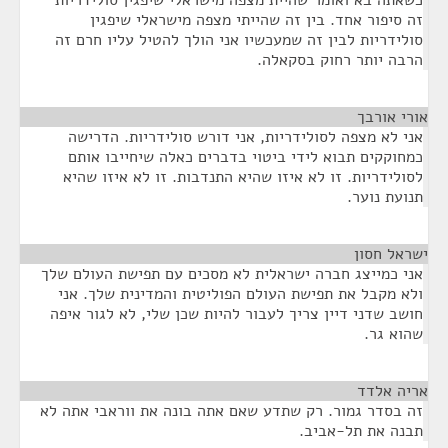
כשאתה בא ואומר שהיית מצפה מישראלי שיפגין סולידריות
זה סיפור אחד. בין זה שהייתי מצפה מישראלי שיפגין
סולידריות לבין זה שמעכשיו אני הולך להטיל עליו חרם זה
הרבה יותר רחוק בסקאלה.
אורי אורבך
¶
אני לא מצפה לסולידריות, אני דורש סולידריות. הדרישה
כמחוקקים תבוא לידי ביטוי בדברים כאלה שיחייבו אותם
לסולידריות. זו לא איזו שהיא התנדבות. זו לא איזו שהיא
תנועת נוער.
ישראל חסון
¶
אני כמייצג חברה ישראלית לא מסכים עם תפישת העולם שלך
ולא מקבל את תפישת העולם הפוליטית והמדינית שלך. אני
חושב שדני דיין צריך לעבור להיות שכן שלי, לא לגור איפה
שהוא גר.
אריה אלדד
¶
זה בסדר גמור. רק שתדע שאם אתה בונה את ווראבי אתה לא
תבנה את תל-אביב.