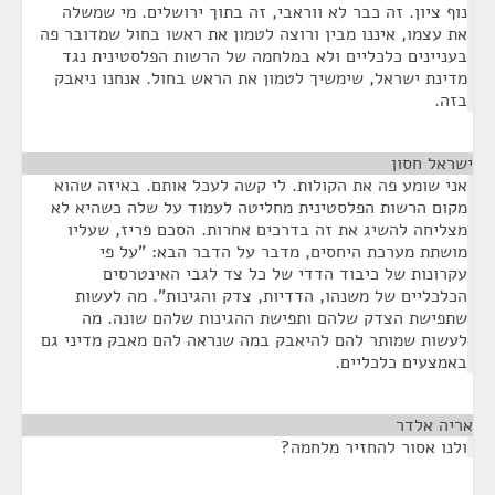
נוף ציון. זה כבר לא ווראבי, זה בתוך ירושלים. מי שמשלה
את עצמו, איננו מבין ורוצה לטמון את ראשו בחול שמדובר פה
בעניינים כלכליים ולא במלחמה של הרשות הפלסטינית נגד
מדינת ישראל, שימשיך לטמון את הראש בחול. אנחנו ניאבק
בזה.
ישראל חסון
¶
אני שומע פה את הקולות. לי קשה לעכל אותם. באיזה שהוא
מקום הרשות הפלסטינית מחליטה לעמוד על שלה כשהיא לא
מצליחה להשיג את זה בדרכים אחרות. הסכם פריז, שעליו
מושתת מערכת היחסים, מדבר על הדבר הבא: "על פי
עקרונות של כיבוד הדדי של כל צד לגבי האינטרסים
הכלכליים של משנהו, הדדיות, צדק והגינות". מה לעשות
שתפישת הצדק שלהם ותפישת ההגינות שלהם שונה. מה
לעשות שמותר להם להיאבק במה שנראה להם מאבק מדיני גם
באמצעים כלכליים.
אריה אלדר
¶
ולנו אסור להחזיר מלחמה?