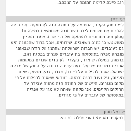
רוב סיעת קדימה חתומה על המכתב.
דני דיין
¶
לפי החוק הקיים, החתימה על החוזה הזה לא חוקית. אני רוצה
להפנות את תשומת ליבכם שבחוזה משתמשים במילה to
employ. מתכוונים להעסקה של בני אדם. אמנם העניין
מטושטש כי כתוב משאבים, שירותים, אבל ברור שהכוונה היא
גם לעובדים. יש חברות ישראליות שחתמו על חוזה שבאופן
מובהק מפלה בתעסוקה בין עובדים שגרים בפסגת זאב,
ברמות, במעלה שומרון, בקצרין לעובדים שגרים במקומות
אחרים במדינת ישראל. זאת עבירה ברורה על החוק של מדינת
ישראל. אסור להפלות על פי דת, מגדר, גזע, מוצא, נטיות
מיניות, גיל ועוד כהנה וכהנה. בוודאי שאסור להפלות על פי
מקום מגורים. היישום של החוזה הזה מהווה עבירה על
החוקים הקיימים. אני מקווה שאתה לא מגן על אפליה
בתעסוקה של עובדים על פי מגורים.
ישראל חסון
¶
במקרים מסוימים אני מפלה במודע.