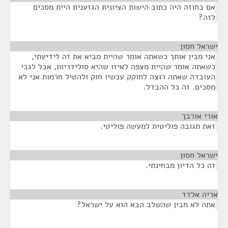
אם בחוזה היה כתוב הישות הציונית הגזענית היית מסכים
לזה?
ישראל חסון
¶
אני מבין אותך כשאתה אומר שהיית מביא את זה לידיעתי,
כשאתה אומר שהיית מצפה לאיזו שהיא סולידריות, אבל לגבי
העובדה שאתה רוצה לחוקק עכשיו חוק ולהטיל חרמות אני לא
מסכים. זה כל ההבדל.
אורי אורבך
¶
זאת תגובה פוליטית למעשה פוליטי.
ישראל חסון
¶
זה כל הדיון מבחינתי.
אריה אלדד
¶
אתה לא מבין שהשלב הבא הוא על ישראל?