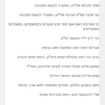
סמיר חיג'אז איו"ש, המשרד להגנת הסביבה
בני אלבז קמ"ט סביבה איו"ש, המשרד להגנת הסביבה
דן קטריבס ראש אגף סחר חוץ וקשרים בינלאומיים, התאחדות
התעשיינים
דני דיין יו"ר מועצת יש"ע
אברהם רואה ראש המועצה מטה בנימין
ברוך נגר ראש מינהלת המים ביש"ע, רשות המים והביוב
שמעון מלכה מנהל המרכז לשינוי מדיניות, שתי"ל
נסים פדידה תנועת ישראל יהודית
נחום גוטנטג כלכלן, הפורום המשפטי למען ארץ ישראל
אלי רוזנבאום יושב-ראש מזכירות עטרת