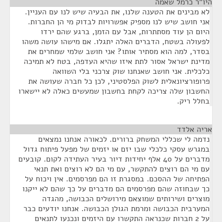
היו"ר כרמל שאמה
¶
לא מבינים את הטענה שלנו, את הבעיה שיש לנו עם העניין.
אני חושב שיש לנו מספיק אפשרויות לבדוק מי הן החברות.
היום הן עוד מסתתרות, אבל עם הזמן, ברגע שהם ירדו
לפעולה בשטח, הדברים האלה יתגלו. אם מישהו עושה משהו
בסדר, למה הוא מסתיר אותו? אני חושב שלמי שמחרים את
מדינת ישראל אסור לתת איזו שהיא העדפה, בטח לא תמיכה
כלכלית. אני חושב שאנחנו שוק צרכני בלי השוואה
פרופורציונאלית לשוק הפלסטיני, לכן כל חברה שעושה את
החשבון שלה צריכה לקחת בחשבון שמעשים כאלה לא יישארו
בחלל ריק.
אריה אלדד
¶
נדמה לי שכללי המשחק ברורים. לכאורה אנחנו נמצאים
במגרש עסקי כלכלי שבו יזם או יזמים של מפעל פיתוח גדול
מדברים על 40 אלף יחידות דיור בעיר העתידה לקום. קובעים
עם מי הם רוצים להתקשר, עם מי הם לא רוצים ואת תנאי
הפתיחה של ההסכם. במסגרת זו הם מפרסמים. אין ויכוח על
כך שבחוזה שהם מפרסמים הם מדברים על כך שהם לא ייקנו
מוצרים ושירותים שמוצאם מירושלים הכבושה, מהגדה
המערבית הכבושה ומרמת הגולן הכבושה. אנחנו יודעים כבר
על 2 חברות שכנראה התקשרו עם היזמים ונכנעו לתנאים