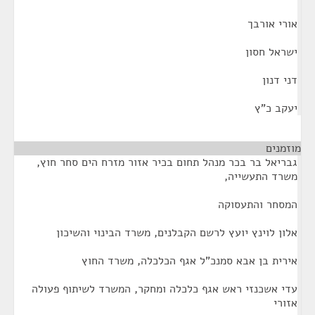
אורי אורבך
ישראל חסון
דני דנון
יעקב כ"ץ
מוזמנים
¶
גבריאל בר בכר מנהל תחום בכיר אזור מזרח הים סחר חוץ,
משרד התעשייה,
המסחר והתעסוקה
אלון לוינץ יועץ לרשם הקבלנים, משרד הבינוי והשיכון
אירית בן אבא סמנכ"ל אגף הכלכלה, משרד החוץ
עדי אשכנזי ראש אגף כלכלה ומחקר, המשרד לשיתוף פעולה
אזורי