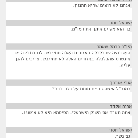
אנחנו לא רוצים שהיא תתנוון.
ישראל חסון
¶
כך הוא מקיים איתך את המו"מ.
היו"ר כרמל שאמה
¶
הוא רוצה שהכלכלה באזורים האלה תתייבש. לנו כמדינה יש
אינטרס שהכלכלה באזורים האלה לא תתייבש. צריכים להגן
עליה.
אורי אורבך
¶
כמנכ"ל איטונג היית חותם על כזה דבר?
אריה אלדד
¶
אתה תאבד את השוק הישראלי. הסיסמא היא לא איטונג.
ישראל חסון
¶
גם נשר.