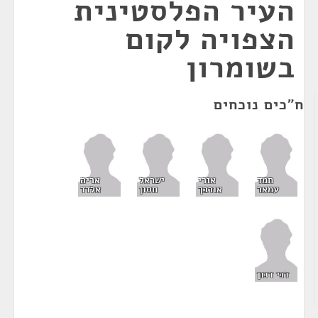
העיר הפלסטינית
הצפויה לקום
בשומרון
ח"כים נוכחים
חמד
אורי
ישראל
אריה
עמאר
אורבך
חסון
אלדד
דני דנון