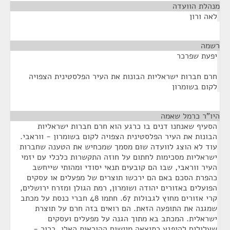
מנהלת הוועדה
¶
לאה ורון
רשמה
¶
יפעת שפרכר
חרם חברות ישראליות הבונות את העיר הפלסטינית הצפויה
לקום בשומרון
היו"ר כרמל שאמה
¶
הסעיף שאנחנו דנים בו כרגע הוא חרם חברות ישראליות
הבונות את העיר הפלסטינית הצפויה לקום בשומרון - ווראבי.
עוד לא הוצג לוועדה שום מסמך שמכחיש את הטענה שחברות
ישראליות מסכימות לחתום על חוזה התקשרות כלכלי עם יזמי
העיר ווראבי, שבו הם קובעים תנאי יסודי ומהותי שייחשב
כהפרת הסכם באם הם ירכשו תוצרים של מפעלים או עסקים
הפועלים באזורים יהודה ושומרון, רמת הגולן ומזרח ירושלים,
קרי אזורים מחוץ לגבולות 67. חתמו 48 חברי כנסת על מכתב
שמגנה את התופעה הזאת. הם רואים בזה חרם על תוצרת
ישראלית. המכתב בא מתוך הגנה על מפעלים ועסקים
שעלולים להיפגע כתוצאה מיישום ההוראות האלו. ברור -