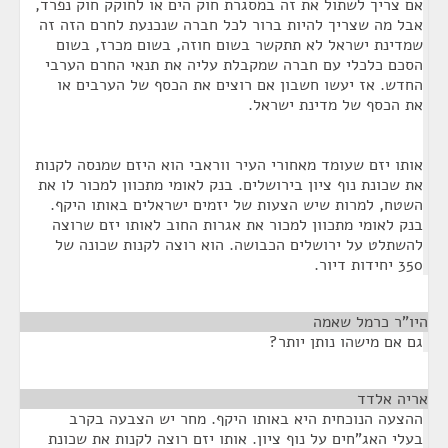
אם צריך לשתול את זה במסגרת חוק הים או לחוקק חוק נפרד,
אבל מה שצריך להיות ברור לכל חברה שנכנעת לחרם הזה זה
שמדינת ישראל לא תתקשר בשום חוזה, בשום מכרז, בשום
הסכם כלכלי עם חברה שמקבלת עליה את תנאי החרם הערבי
החדש. אז יעשו חשבון אם רוצים את הכסף של הערבים או
את הכסף של מדינת ישראל.
אותו יזם שעומד מאחורי העיר ווראבי הוא היזם שמנסה לקנות
את שכונת נוף ציון בירושלים. בנק לאומי מתכוון למכור לו את
השטח, למרות שיש הצעות של יזמים ישראלים באותו היקף.
בנק לאומי מתכוון למכור את אגרות החוב לאותו יזם שרוצה
להשתלט על ירושלים הכבושה. הוא רוצה לקנות שכונה של
350 יחידות דיור.
היו"ר כרמל שאמה
¶
גם אם מישהו נותן יותר?
אריה אלדד
¶
ההצעה הנוכחית היא באותו היקף. מחר יש הצבעה בקרב
בעלי האג"חים על נוף ציון. אותו יזם רוצה לקנות את שכונת