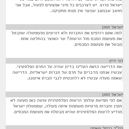
ישראל פרוץ. יש לצרכנים כל מיני אמצעים לפעול, אבל אני
חושב שבמצב שנוצר אין מנוס מחקיקה.
ישראל חסון
¶
למה אתם רודפים את החברות ולא דורשים מהממשלה שתבטל
את מעטפת המכס מול הרשות? שר האוצר בהחלטה אחת
מבטל את מעטפת המכסים.
דני דיין
¶
את הדרישה הזאת העלינו בדיון שהיה על החרם הפלסטיני.
עכשיו אנחנו מדברים על חרם של חברות ישראליות. הדרישה
שאתה מעלה עכשיו לא רלוונטית לגבי חברת איטונג.
ישראל חסון
¶
אם לפי תפישת עולמך הרשות הפלסטינית עושה כאן מעשה לא
תקין וחברות פרטיות משתפות איתה פעולה, שממשלת ישראל
תודיע לרשות הפלסטינית שהיא מבטלת את מעטפת המכסים.
היו"ר כרמל שאמה
¶