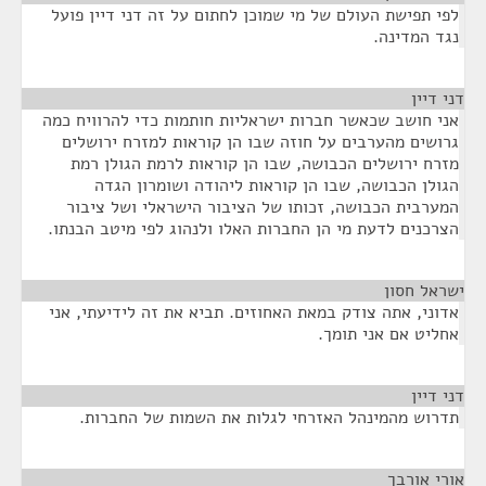
לפי תפישת העולם של מי שמוכן לחתום על זה דני דיין פועל
נגד המדינה.
דני דיין
¶
אני חושב שכאשר חברות ישראליות חותמות כדי להרוויח כמה
גרושים מהערבים על חוזה שבו הן קוראות למזרח ירושלים
מזרח ירושלים הכבושה, שבו הן קוראות לרמת הגולן רמת
הגולן הכבושה, שבו הן קוראות ליהודה ושומרון הגדה
המערבית הכבושה, זכותו של הציבור הישראלי ושל ציבור
הצרכנים לדעת מי הן החברות האלו ולנהוג לפי מיטב הבנתו.
ישראל חסון
¶
אדוני, אתה צודק במאת האחוזים. תביא את זה לידיעתי, אני
אחליט אם אני תומך.
דני דיין
¶
תדרוש מהמינהל האזרחי לגלות את השמות של החברות.
אורי אורבך
¶