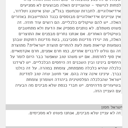
לפחות לגישתי - שהעניינים האלה מבוצעים לא ממניעים
אידיאולוגיים. לחברות שנחשפו בגל"צ, שהן איטונג וטלדור,
אין עניינים אידיאולוגיים מבוססים כנגד ההתיישבות באזורים
האלה. יש להם שיקולים כלכליים. הם רוצים עוד חוזה. זה
פשוט משתלם. לא נותנים מספיק את הדעת ולא מתחשבים
בשיקולים האחרים. אם אנחנו נחרים מבפנים את התוצרים
האלה, מה יגידו מדינות מסביבנו, בטח מדינות רחוקות שבהן
נשמעות קריאות מעת לעת להחרים תוצרת ישראלית? מתוצרת
זה גם גולש לדברים אחרים, כמו חרם אמנים, חרם אקדמאיים.
אין סוף לחרמות. אם יש משהו טוב שאפשר כבר היום לומר על
היחסים בינינו ובין השכנים זה היחסים הכלכליים. יש לצידנו
כלכלה שהיא כלכלה מתפתחת, צומחת במהרה. על זה כולנו
נברך. עינינו אינה צרה בהם. אני חושב שזה טוב למדינת
ישראל שהכלכלה הפלסטינית ביהודה ושומרון צומחת
בשיעורים מדהימים. יש חברי כנסת שלא מבינים מה הבעיה
עם העניין הזה.
ישראל חסון
¶
זה לא עניין שלא מבינים, אנחנו פשוט לא מסכימים.