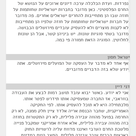
נפרדות. ועדת הכלכלה ערכה דיונים ארוכים על הנושא של
החרם הפלסטיני. כאן מדובר בחברות ישראליות שחותמות על
חוזה שבו הן מתחייבות להחרים ישראלים אחרים. פה מדובר
על חברות ישראליות שחותמות על חוזה שלפיו הן מתחייבות
לא לקנות מוצרים ולא להעסיק עובדים מירושלים הכבושה.
מדובר בשתי סוגיות שונות. יש ביניהן קשר, אבל הן שונות
לחלוטין. הסוגיה הזאת חמורה פי כמה.
ישראל חסון
¶
אף אחד לא מדבר על העסקה של הפועלים מירושלים. אתה
יודע שלא בזה הדברים מדוברים.
דני דיין
¶
אני לא יודע. כאשר יבוא עובד תושב רמות לבצע את העבודה
בווראבי, אז החברה שמעסיקה אותו תידרש לפטר אותו.
מלכתחילה היא לא תוכל להעסיק אותו. לפי החקיקה
האמריקנית, שחבר הכנסת אריה אלדד ציין חלק ממנה, לא רק
החרמה בפועל מהווה עבירה פלילית, לא רק התקשרות בחוזה
כזה מהווה עבירה פלילית, אלא אזרח אמריקני שמקבל פנייה
מלשכת החרם הערבי ואיננו מדווח עליה לרשויות החוק
בארצות הברית עובר עבירה פלילית. המצב היום במדינת