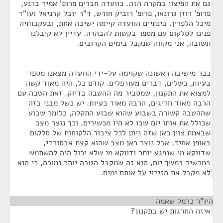
גם את הפיצוי במקרה הזה. בוועדה חברים פרופ' אמיר ברנע,
פרופ' רוזן גרונאו, פרופ' רוביק חורש, ד"ר יובל קרניאל ועו"ד
מיכל הלפרין. בינתיים הוועדה קיימה ישיבה אחת, ובעקבותיה
פנינו לסלקום עם מספר בקשות להבהרה. עדיין לא קיבלנו
תשובה, אני מקווה שנקבל בימים הקרובים.
כבר מישיבה ראשונה שקוימה על-ידי הוועדה מצאנו מספר
בעיות, כשלים, דברים מעורפלים. קודם כל, היה מאוד קשה
למצוא את התקנון, שמסביר מה ההטבה בדיוק. זאת הטבה עם
הרבה מאוד חריגים, הרבה מאוד בעיות. יש כשל מבני בזה
שההטבה קשורה בשבוע שהוא שבוע התקלה, כלומר שבוע
שכולל את אותו יום שבו לא היו מכשירים, וכך נוצר מצב
שבאמת צוין כאן שזה ניתן לכל ציבור הלקוחות של סלקום
באופן אחיד, אבל נוצר כאן מצב שהוא קצת אבסורדי,
שדווקא מי שנפגע יותר ודווקא מי שלא יכול היה להשתמש
במכשיר במשך יום, הוא זה שמקבל הטבה יותר נמוכה, כי הוא
לא מקבל את הזיכוי על אותם ימים.
היו"ר כרמל שאמה
¶
איזה החרגות יש בתקנון?