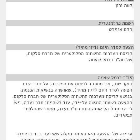
לאה ורון
רשמת פרלמנטרית
¶
הדס צנוירט
הצעה לסדר היום (דיון מהיר)
¶
קריסת מערכות התשתית הסלולארית של חברת סלקום,
של חה"כ כרמל שאמה
היו"ר כרמל שאמה
¶
בוקר טוב, אני מתכבד לפתוח את הישיבה. על סדר היום
הצעה לסדר היום (דיון מהיר), שאושרה בנשיאות הכנסת,
בנושא קריסת מערכות התשתית הסלולארית של חברת סלקום.
ההצעה בשעתו הוגשה על-ידי, עוד כשהייתי חבר ועדה, ויש
לי הזכות לנהל אותה היום כיו"ר ועדה, מאחר שהחלפתי
תפקידים.
עניינה של ההצעה היא באותה תקלה שאירעה ב-1 בדצמבר