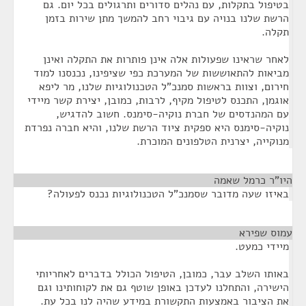
בטיפול בתקלות, עם נהלים סדורים ותרגולים בכל יום. גם
הרשת שלנו בנויה עם גיבוי רחב להמשך מתן שירות בזמן
תקלה.
לאחר שראינו שפעולות אלה אינן פותרות את התקלה ואינן
מביאות להתאוששות של המערכת כפי שציפינו, נכנסנו למוד
חירום, וצוות בראשות סמנכ"ל הטכנולוגיות שלנו, מר ליפא
אוגמן, התכנס לטיפול מקיף, לרבות, כמובן, יצירת קשר מיידי
עם המהנדסים של חברת נוקיה-סימנס. חשוב להדגיש,
נוקיה-סימנס היא ספקית ציוד הרשת שלנו, והיא חברה נפרדת
מנוקייה, יצרנית הטלפונים המוכרת.
היו"ר כרמל שאמה
¶
באיזו שעה מדובר שסמנכ"ל הטכנולוגיות נכנס לפעולה?
עמוס שפירא
¶
מיידי כמעט.
באותו השלב עבר, כמובן, הטיפול הכולל בדברים לאחריותי
הישירה, והתחלנו לעדכן באופן שוטף גם את לקוחותינו וגם
את הציבור באמצעות התקשורת במידע שהיה לנו בכל עת.