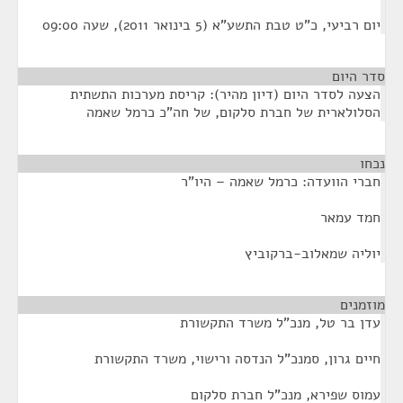
יום רביעי, כ"ט טבת התשע"א (5 בינואר 2011), שעה 09:00
סדר היום
הצעה לסדר היום (דיון מהיר): קריסת מערכות התשתית
הסלולארית של חברת סלקום, של חה"כ כרמל שאמה
נכחו
¶
חברי הוועדה: כרמל שאמה – היו"ר
חמד עמאר
יוליה שמאלוב-ברקוביץ
מוזמנים
¶
עדן בר טל, מנכ"ל משרד התקשורת
חיים גרון, סמנכ"ל הנדסה ורישוי, משרד התקשורת
עמוס שפירא, מנכ"ל חברת סלקום