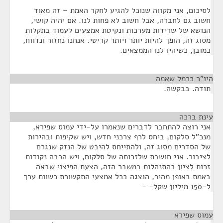
לסיכום, אני מקווה שנוכל להגיע לחקר האמת – זה מאוד
חשוב גם לחברה, אבל חשוב לא פחות לנו. אם יהיה קושי,
הנושא של שרידות מערכות ונקיטת אמצעים לעמוד בתקלות
מסוג זה, הופך להיות יותר ויותר קריטי. אנחנו נחזור ונדווח,
כמובן, כשיהיו לנו הממצאים.
היו"ר כרמל שאמה
¶
תודה. בבקשה.
עינת ברכה
¶
אני רוצה להתחבר לדברים שנאמרו על-ידי עמוס שפירא,
מנכ"ל סלקום, ביחס לרף צרכני חדש, ויש שקיפות ובהירות
של הסדרים מסוג זה, ולהתייחס להיבט של הנזק שנגרם
לציבור. אני חושבת שלזכותה של סלקום, ויש הרבה נקודות
זכות לציון בהתנהלות במשבר הזה, הצעת הפיצוי שבאה
באמת באופן מהיר, הוצגה בכל אמצעי התקשורת כשוות ערך
ל-150 מיליון שקל- -
עמוס שפירא
¶