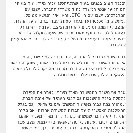
וככזה הציב בפנינו בעיה שהתייחסנו אליה מייד. עוד באותו
יום הגיעו אנשי המשרד לתוך משרדי החברה, ישבו עם
המהנדסים, ישבו עם ה-CTO, וראו איך הנושא מטופל.
למעשה, מ-10:00 ועד בערך 21:00 עבדו בחברה על החזרת
המצב לקדמתו, וסימנים להחזרת המצב לקדמתו ראינו רק
באותו לילה. זה היקף מאוד חריג של שעות תקלה. אני לא
רוצה להיאחז בעניינים פורמליים, אבל זה לא דבר שהוא עניין
שבשגרה.
ברור שהאינטרס של החברה, שדבר כזה לא יישנה, הוא
אינטרס ראשוני. אנחנו לא צריכים לעודד אותה, שתקלה כזאת
לא צריכה לחזור שנית. החברה מבינה מה יקרה לה ולתוצאות
העסקיות שלה, אם תקלה כזאת תחזור.
אבל את משרד התקשורת מאוד מעניין לאתר את הסיבה
לתקלה בגלל ההשלכות גם לגבי העתיד של אותה חברה,
שמהווה נתח גבוה משיעור המשתמשים בישראל, וגם בגלל
ההשלכות האפשריות על חברות תקשורת אחרות. אם מקור
התקלה יהיה דבר שמשותף גם להן, זה מאוד מעניין אותנו,
ואנחנו צריכים לעשות כל מה שאפשר כדי למנוע מצב שבו
התקלה תחזור בסלקום או בחברה אחרת. לכן, כפי שאמר