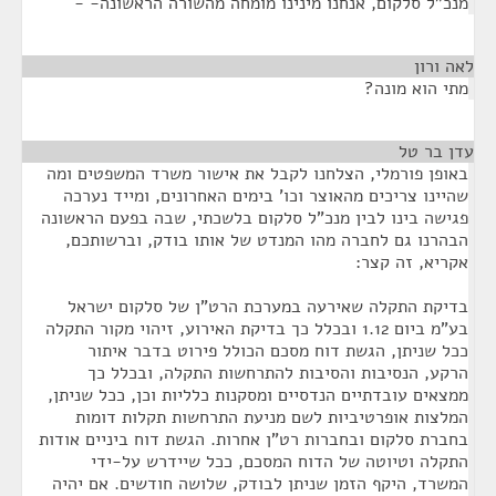
מנכ"ל סלקום, אנחנו מינינו מומחה מהשורה הראשונה- -
לאה ורון
¶
מתי הוא מונה?
עדן בר טל
¶
באופן פורמלי, הצלחנו לקבל את אישור משרד המשפטים ומה
שהיינו צריכים מהאוצר וכו' בימים האחרונים, ומייד נערכה
פגישה בינו לבין מנכ"ל סלקום בלשכתי, שבה בפעם הראשונה
הבהרנו גם לחברה מהו המנדט של אותו בודק, וברשותכם,
אקריא, זה קצר:
בדיקת התקלה שאירעה במערכת הרט"ן של סלקום ישראל
בע"מ ביום 1.12 ובכלל כך בדיקת האירוע, זיהוי מקור התקלה
ככל שניתן, הגשת דוח מסכם הכולל פירוט בדבר איתור
הרקע, הנסיבות והסיבות להתרחשות התקלה, ובכלל כך
ממצאים עובדתיים הנדסיים ומסקנות כלליות וכן, ככל שניתן,
המלצות אופרטיביות לשם מניעת התרחשות תקלות דומות
בחברת סלקום ובחברות רט"ן אחרות. הגשת דוח ביניים אודות
התקלה וטיוטה של הדוח המסכם, ככל שיידרש על-ידי
המשרד, היקף הזמן שניתן לבודק, שלושה חודשים. אם יהיה