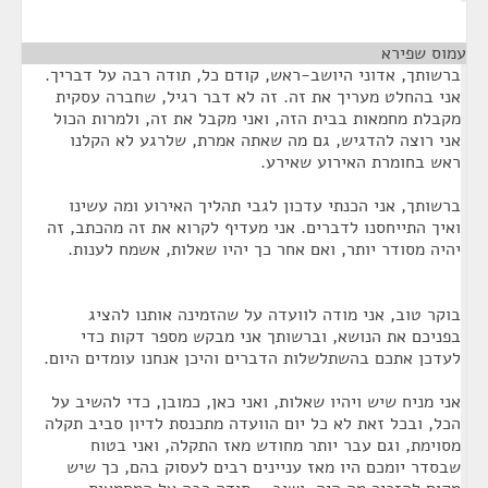
עמוס שפירא
¶
ברשותך, אדוני היושב-ראש, קודם כל, תודה רבה על דבריך.
אני בהחלט מעריך את זה. זה לא דבר רגיל, שחברה עסקית
מקבלת מחמאות בבית הזה, ואני מקבל את זה, ולמרות הכול
אני רוצה להדגיש, גם מה שאתה אמרת, שלרגע לא הקלנו
ראש בחומרת האירוע שאירע.
ברשותך, אני הכנתי עדכון לגבי תהליך האירוע ומה עשינו
ואיך התייחסנו לדברים. אני מעדיף לקרוא את זה מהכתב, זה
יהיה מסודר יותר, ואם אחר כך יהיו שאלות, אשמח לענות.
בוקר טוב, אני מודה לוועדה על שהזמינה אותנו להציג
בפניכם את הנושא, וברשותך אני מבקש מספר דקות כדי
לעדכן אתכם בהשתלשלות הדברים והיכן אנחנו עומדים היום.
אני מניח שיש ויהיו שאלות, ואני כאן, כמובן, כדי להשיב על
הכל, ובכל זאת לא כל יום הוועדה מתכנסת לדיון סביב תקלה
מסוימת, וגם עבר יותר מחודש מאז התקלה, ואני בטוח
שבסדר יומכם היו מאז עניינים רבים לעסוק בהם, כך שיש