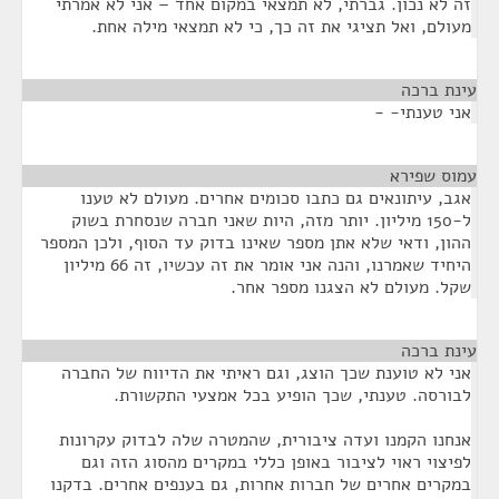
זה לא נכון. גברתי, לא תמצאי במקום אחד – אני לא אמרתי
מעולם, ואל תציגי את זה כך, כי לא תמצאי מילה אחת.
עינת ברכה
¶
אני טענתי- -
עמוס שפירא
¶
אגב, עיתונאים גם כתבו סכומים אחרים. מעולם לא טענו
ל-150 מיליון. יותר מזה, היות שאני חברה שנסחרת בשוק
ההון, ודאי שלא אתן מספר שאינו בדוק עד הסוף, ולכן המספר
היחיד שאמרנו, והנה אני אומר את זה עכשיו, זה 66 מיליון
שקל. מעולם לא הצגנו מספר אחר.
עינת ברכה
¶
אני לא טוענת שכך הוצג, וגם ראיתי את הדיווח של החברה
לבורסה. טענתי, שכך הופיע בכל אמצעי התקשורת.
אנחנו הקמנו ועדה ציבורית, שהמטרה שלה לבדוק עקרונות
לפיצוי ראוי לציבור באופן כללי במקרים מהסוג הזה וגם
במקרים אחרים של חברות אחרות, גם בענפים אחרים. בדקנו