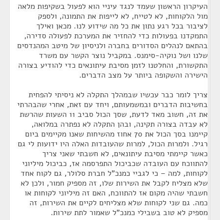
העיקרון הראשון שעמד לנגד עיניי הוא לפעול בשקיפות מלאה
מול הלקוחות, לא לטייח, לא לייפות את התמונה, ולספק
לציבור בכל רגע נתון את כל מה שידוע לנו. מכאן ואילך
התמקדנו בפעולות כדי להחזיר את המערכת לפעולה סדירה,
בהתאם לנהלים הסדורים בחברה ולניסיון של מיטב המהנדסים
שלנו ושל נוקיה-סימנס. במקביל נוצר הקשר עם משרד
התקשורת, והחלטנו לזמן מסיבת עיתונאים כדי להודיע בצורה
הישירה והשקופה ביותר על מצב הדברים.
צריך לומר כבר עכשיו שבמהלך התקלה לא ניסיתי להפחית
בחשיבות הדברים ובמשמעותם, ויחד עם זאת, אחרי שהבהרתי
את זה, חשוב מאד לדעת, שסך הכול סביב 11 השעות שהרשת
לא עבדה בצורה תקינה, ובהן התקלה לא נפתרה במלואה,
קיימנו בסך הכול את 70 אחוז מהשיחות שאנו מקיימים ביום
רגיל. ולמרות הכול, למרות שהעובדות האלה היו ידועות לי גם
כאשר קיימתי מסיבת עיתונאים, לא חשבתי שאני צריך
להתווכח עם העובדה שכביכול התפרסמה אז, כביכול מיליוני
לקוחות, למה – כי לגביי כמנכ"ל חברת סלולר, גם לקוח אחד
שלא מצליח לקבל את השירות שלו, זה מספיק חמור, ולכן לא
חשבתי שהיה מקום אז להתווכח, האם זה מיליוני לקוחות או
כמה. גם שני לקוחות שלא מצליחים לקיים את השירות, זה
מספיק לא טוב בשבילי כמנכ"ל שאמור לתת שירות.