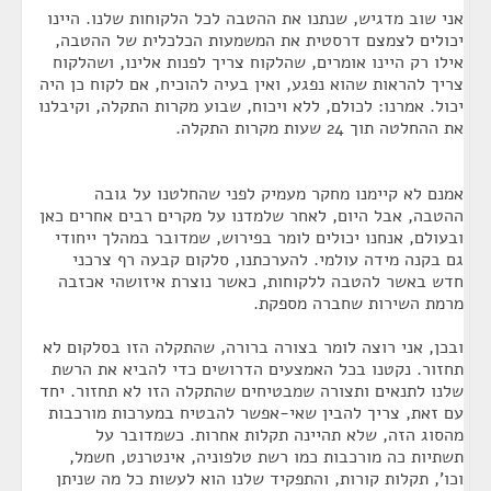
אני שוב מדגיש, שנתנו את ההטבה לכל הלקוחות שלנו. היינו
יכולים לצמצם דרסטית את המשמעות הכלכלית של ההטבה,
אילו רק היינו אומרים, שהלקוח צריך לפנות אלינו, ושהלקוח
צריך להראות שהוא נפגע, ואין בעיה להוכיח, אם לקוח כן היה
יכול. אמרנו: לכולם, ללא ויכוח, שבוע מקרות התקלה, וקיבלנו
את ההחלטה תוך 24 שעות מקרות התקלה.
אמנם לא קיימנו מחקר מעמיק לפני שהחלטנו על גובה
ההטבה, אבל היום, לאחר שלמדנו על מקרים רבים אחרים כאן
ובעולם, אנחנו יכולים לומר בפירוש, שמדובר במהלך ייחודי
גם בקנה מידה עולמי. להערכתנו, סלקום קבעה רף צרכני
חדש באשר להטבה ללקוחות, כאשר נוצרת איזושהי אכזבה
מרמת השירות שחברה מספקת.
ובכן, אני רוצה לומר בצורה ברורה, שהתקלה הזו בסלקום לא
תחזור. נקטנו בכל האמצעים הדרושים כדי להביא את הרשת
שלנו לתנאים ותצורה שמבטיחים שהתקלה הזו לא תחזור. יחד
עם זאת, צריך להבין שאי-אפשר להבטיח במערכות מורכבות
מהסוג הזה, שלא תהיינה תקלות אחרות. כשמדובר על
תשתיות כה מורכבות כמו רשת טלפוניה, אינטרנט, חשמל,
וכו', תקלות קורות, והתפקיד שלנו הוא לעשות כל מה שניתן