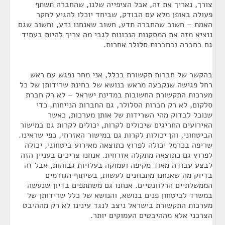
צורך, נאריך את זה, אבל הציפייה שלנו, שהחברה תשתף
פעולה באופן מלא עם הבודק, שביחד יוכלו להגיע לחקר
האמת – חשוב שהחברה תדע, חשוב שאנחנו נדע, וחשוב שגם
נוציא מזה את המסקנות הנכונות לגבי מה צריך להיות בעתיד
גם בחברה ובחברות סלולר אחרות.
בהקשר של חברות תקשורת בכלל, אני מחר נפגש עם ראש
רחל פגישה שנקבעה מראש בנושא של בחינת שרידותן של כל
מערכות התקשורת החשובות במדינת ישראל – לא רק חברת
סלקום, לא רק חברות הסלולר, גם החברות הנייחות, כדי
שנוכל לבדוק מהי השרידות של אותן מערכות, כאשר
האירועים החריגים שיכולים לקרות, יכולים לקרות גם במישור
הביטחוני, והן יכולות לקרות גם במישור האזרחי, כפי שראינו.
שריפה בכרמל יכולה לפרוץ כתוצאה מאירוע ביטחוני, יכולה
לפרוץ גם כתוצאה מתקלה אזרחית. אנחנו צריכים בעניין הזה
לבצע עבודה מאוד מקיפה ועמוקה בעלויות גבוהות, אבל זה
בדיוק מה שאנחנו מתכוונים לעשות, בשיתוף הגורמים
הממשלתיים הרלוונטיים. אנחנו גם משתתפים בדיון שנעשה
במשרד לביטחון פנים בנושא, והנושא של כלל שרידותן של
מערכות התקשורת בישראל ניצב לנגד עינינו לא רק מההיבט
הצרכני אלא מההיבטים העמוקים יותר.