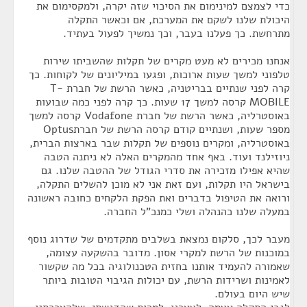
כדי לצמצם למינימום את הסיכוי שזה יקרה, ולמקסימום את
היכולת שלנו לשקם את המערכת, אם וכאשר התקלה
מתרחשת. כך פעלנו בעבר, וכך נמשיך לפעול בעתיד.
אנחנו מכירים לא מעט מקרים של תקלות שהשביתו שירות
טלפוני למשך שעות ארוכות, ופגעו במיליונים של לקוחות. כך
קרה לפני שנתיים בבריטניה, כאשר הרשת של חברת T-
MOBILE קרסה למשך 17 שעות. כך קרה לפני כמה שבועות
באוסטרליה, כאשר הרשת של חברת Vodafone קרסה למשך
מספר שעות, ושנתיים קודם קרסה הרשת של חברתOptus
באוסטרליה, ומקרים נוספים של תקלות שבר בארצות הברית,
ניוזילנד ועוד. באף אחד מהמקרים האלה לא ניתנה הטבה
שהיא אפילו מזכירה את סדרי הגודל של ההטבה שלנו. גם
בישראל היו תקלות, ועם זאת אני לא מוכן להשלים התקלה,
ורואה את הטיפול בדברים ואת הפקת הלקחים כחובה ראשונה
במעלה שלנו כהנהלה ושלי כמנכ"ל החברה.
מעבר לכך, סלקום נמצאת בשלבים מתקדמים של שדרוג נוסף
במוכנות של הרשת למקרי אסון. מדובר בהשקעה עצומה,
שאמורה להעמיד אותנו בחזית הטכנולוגיה בכל מה שקשור
לאמינות ושרידות הרשת, עם יכולות הגיבוי הטובות ביותר
שיש היום בעולם.