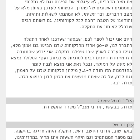
את מצב הדברים, לא עיגלתי את הפינות וגם לא נתליתי
בסממנים ראשונים של פתרון. הבטחתי לעדכן באופן מלא על
מצב הדברים, וכך עשיתי. לא המתנתי לשאלות ותהיות,
והודענו על הטבה רחבה לכל לקוחותינו, גם לאותם רבים
שבכלל לא חוו את התקלה.
היום אני יכול לספר לכם, שבסקר שערכנו לאחר התקלה
התברר לנו, ש-90 אחוז מהלקוחות שלנו הביעו בנו אמון מלא,
וגילו הערכה לאופן שבו טיפלנו בתקלה. אני יודע שהוועדה
הזו מייחדת דיונים רבים לסוגיות צרכניות, וענף הסלולר נמצא
לא מעט על המוקד, ובכל זאת אני מוצא לנכון לומר
בהזדמנות הזו תודה ל-3.4 מיליון הלקוחות שלנו על האמון,
וגם לכם, על זה שאתם מוצאים את הזמן לדון בנושא הזה.
תודה רבה.
היו"ר כרמל שאמה
¶
תודה. בבקשה, אדוני מנכ"ל משרד התקשורת.
עדן בר טל
¶
בוקר טוב, אדוני היושב-ראש. התקלה היתה חריגה בהיקפה.
גם מספר המנותקים וגם היקף השעות אינו תדיר במחוזותינו,