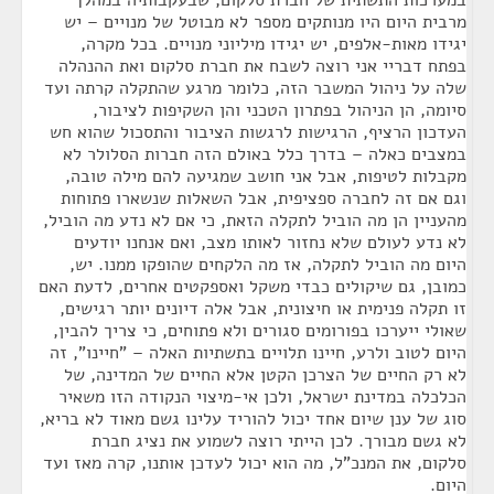
במערכות התשתית של חברת סלקום, שבעקבותיה במהלך
מרבית היום היו מנותקים מספר לא מבוטל של מנויים – יש
יגידו מאות-אלפים, יש יגידו מיליוני מנויים. בכל מקרה,
בפתח דבריי אני רוצה לשבח את חברת סלקום ואת ההנהלה
שלה על ניהול המשבר הזה, כלומר מרגע שהתקלה קרתה ועד
סיומה, הן הניהול בפתרון הטכני והן השקיפות לציבור,
העדכון הרציף, הרגישות לרגשות הציבור והתסכול שהוא חש
במצבים כאלה – בדרך כלל באולם הזה חברות הסלולר לא
מקבלות לטיפות, אבל אני חושב שמגיעה להם מילה טובה,
וגם אם זה לחברה ספציפית, אבל השאלות שנשארו פתוחות
מהעניין הן מה הוביל לתקלה הזאת, כי אם לא נדע מה הוביל,
לא נדע לעולם שלא נחזור לאותו מצב, ואם אנחנו יודעים
היום מה הוביל לתקלה, אז מה הלקחים שהופקו ממנו. יש,
כמובן, גם שיקולים כבדי משקל ואספקטים אחרים, לדעת האם
זו תקלה פנימית או חיצונית, אבל אלה דיונים יותר רגישים,
שאולי ייערכו בפורומים סגורים ולא פתוחים, כי צריך להבין,
היום לטוב ולרע, חיינו תלויים בתשתיות האלה – "חיינו", זה
לא רק החיים של הצרכן הקטן אלא החיים של המדינה, של
הכלכלה במדינת ישראל, ולכן אי-מיצוי הנקודה הזו משאיר
סוג של ענן שיום אחד יכול להוריד עלינו גשם מאוד לא בריא,
לא גשם מבורך. לכן הייתי רוצה לשמוע את נציג חברת
סלקום, את המנכ"ל, מה הוא יכול לעדכן אותנו, קרה מאז ועד
היום.