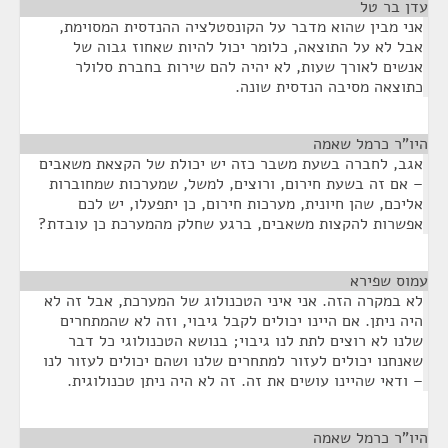
עדן בר טל
¶
אני מבין שהוא מדבר על הקונסטלציה ההנדסית המסוימת,
אבל לא על התוצאה, כלומר יכול להיות שאחוז גבוה של
אנשים לאורך שעות, לא יהיה להם שירות בחברת סלולר
כתוצאה מסיבה הנדסית שונה.
היו"ר כרמל שאמה
¶
אגב, לחברה בשעת משבר כזה יש יכולת של הקצאת משאבים
– אם זה בשעת חירום, ורוצים, למשל, שמערכות שמחוברות
אליכם, שהן חיונית, מערכות חירום, כן יתפעלו, יש לכם
אפשרות להקצות משאבים, ברגע שחלק מהמערכת כן עובדת?
עמוס שפירא
¶
לא במקרה הזה. אני איני הטכנולוג של המערכת, אבל זה לא
היה ניתן. אם היינו יכולים לקבל גיבוי, וזה לא שהמתחרים
שלנו לא רוצים לתת לנו גיבוי; בנושא הטכנולוגי כל דבר
שאנחנו יכולים לעזור למתחרים שלנו ושהם יכולים לעזור לנו
– ודאי שהיינו עושים את זה. זה לא היה ניתן טכנולוגית.
היו"ר כרמל שאמה
¶