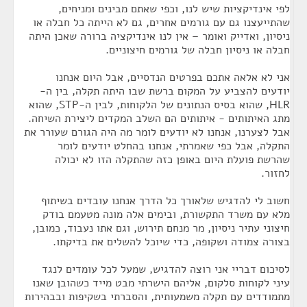
לפי אינדיקציות שיש לנו, וכפי שאתם מבינים ומניחים,
שהתייעצנו גם עם גורמים אחרים, גם לא הייתה כל חבלה או
ניסיון, ואדייק ואומר – אין לנו אינדיקציה ברורה שאכן היתה
חבלה או ניסיון חבלה של גורמים חיצוניים.
אני לא אלאה אתכם בפרטים הנדסיים, אבל היום אנחנו
יודעים להצביע על המקום ברשת שבו היתה תקלה, בין ה-
HLR, שהוא בסיס הנתונים של הלקוחות, לבין ה-STP, שהוא
מתג האיתותים - איתותים הם השלב המקדים ליצירת השיחה.
אבל לצערנו, אנחנו לא יודעים לומר מה היה הגורם שעורר את
התקלה, אבל כפי שאמרתי, אנחנו בהחלט יודעים לומר
שהרשת פועלת היום באופן כזה שהתקלה הזו לא יכולה
לחזור.
חשוב לי להדגיש שלאורך כל הדרך אנחנו עובדים בשיתוף
מלא עם משרד התקשורת, ובימים אלה מונה מטעמם בודק
חיצוני עתיר ניסיון, מר מנחם תירוש, וגם אתו נעבוד, כמובן,
בצורה צמודה ושקופה, כדי שיוכל להשלים את בדיקתו.
לסיכום דבריי אני רוצה להדגיש, שמעל לכל עומדים לנגד
עיני לקוחות סלקום, אליהם הישרתי מבט מייד כשהובן שאנו
מתמודדים עם תקלה משמעותית, והסברתי בשקיפות ובבהירות