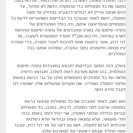
לגבי התקלה עצמה, לצערנו, למרות שהדגשתי, שלהערכתנו,
נקטנו את כל הפעולות כדי שהתקלה הזאת לא תחזור, עד
היום אנחנו עדיין לא יכולים להצביע במדויק על מקור
התקלה, וזאת לאחר שנערכו כל הבדיקות האפשריות לדעת כל
המומחים שהתייעצנו איתם, וזה כולל המהנדסים של
נוקיה-סימנס פה בארץ ומהנדסים של נוקיה-סימנס שהוטסו
לארץ במיוחד, ולרבות מנכ"ל משרד התקשורת לשעבר, מר
דני רוזן, אשר ביקשנו אותו להיכנס לעובי הקורה, כדי שתהיה
עין מנוסה וחיצונית בתוך החברה, שתלווה אותנו בכל
המהלכים.
בשלב הזה המשך הבדיקות יתבצע במעבדות נוקיה-סימנס
העולמית, בהן תוקם מערכת דומה לשלנו, ותבוצע הדמיה
מלאה של כל המהלכים והעומסים שלנו על גבי הרשת בשעות
שלפני התקלה ואחריה. אנו מקווים שפעולות אלה יאפשרו לנו
לקבל מידע נוסף.
ועם זאת, לאחר שעברנו את כל הפעולות שנעשו ברשת
בתקופה ארוכה לפני התקלה, לרבות, כמובן, כל הפעולות
שביום ובלילה שלפני התקלה, אני יכול לומר באופן ברור
וחד-משמעי, שלא נמצאה טעות ובוודאי שלא רשלנות
שיכולות לגרום לתקלה. זאת גם דעה של מר דני רוזן, שכבר
עשה תהליך אבחון ראשוני של המערכת שלנו.