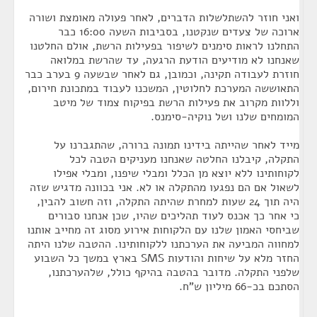
ואני חוזר להשתלשלות הדברים, לאחר פעולה מאומצת ושורה
ארוכה של צעדים שנקטנו, בסביבות השעה 16:00 כבר
התחלנו לראות סימנים לשיפור בפעילות הרשת, אולם החלטנו
שאנחנו לא מודיעים הודעת הרגעה, עד שהרשת במלואה
חוזרת לעבודה תקינה, וכמובן, גם לאחר שבשעה 9 בערב כבר
התאוששה המערכת לחלוטין, המשכנו לעבוד במתכונת חירום,
וללוות מקרוב את פעילות הרשת בפיקוח צמוד של מיטב
המומחים שלנו ושל נוקיה-סימנס.
מייד לאחר שהייתה בידינו תמונה ברורה, שהתגברנו על
התקלה, קיבלנו החלטה שאנחנו מעניקים הטבה לכל
לקוחותינו ללא יוצא מן הכלל ומבלי שיפנו, ומבלי אפילו
לשאול אם הם נפגעו מהתקלה או לא. אני בכוונה מדגיש שזה
היה תוך 24 שעות למחרת שהיתה התקלה, וזה חשוב להבין,
כי אחר כך אכנס לעוד תהליכים שהיו, שכן אנחנו סבורים
שביחסי האמון שלנו עם הלקוחות אירוע מסוג זה מחייב אותנו
למחווה המביעה את הערכתנו ללקוחותינו. ההטבה שלנו היתה
החזר מלא על שיחות והודעות SMS בארץ במשך כל השבוע
שלפני התקלה. מדובר בהטבה בהיקף כולל, שלהערכתנו,
הסתכם בכ-66 מיליון ש"ח.