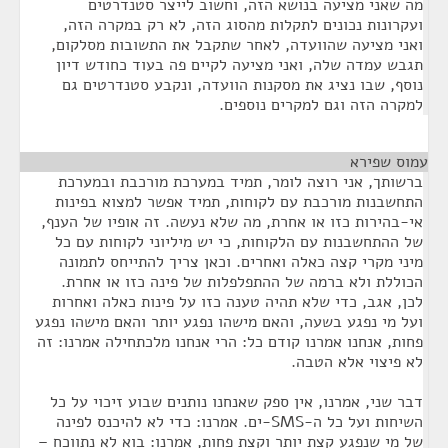
מה שאני מציעה בנושא הזה, וחשוב לייצר סטנדרטים
ועקרונות נכונים לתקלות מהסוג הזה, לא רק במקרה הזה,
ואני מציעה שהוועדה, לאחר שתקבל את התשובות מסלקום,
תגבש עמדה שלה, ואני מציעה לקיים פה בעוד כחודש דיון
נוסף, שבו נציג את מסקנות הוועדה, ונקבע סטנדרטים גם
למקרה הזה וגם למקרים נוספים.
עמוס שפירא
¶
ברשותך, אני רוצה לומר, תמיד במערכת מורכבת ובמערכת
התחשבנות מורכבת עם לקוחות, תמיד אפשר למצוא בפינות
אי-בהירות כזו או אחרת, מה שלא נעשה. זה אופיו של הענף,
של ההתחשבנות עם הלקוחות, כי יש מיליוני לקוחות עם כל
מיני מקרי קצה כאלה ואחרים. וכאן צריך להתייחס לתמונה
הכוללת ולא ברמה של ההתפלפלות של פינה כזו או אחרת.
לכן, אגב, כדי שלא תהיה טענה כזו על פינות כאלה ואחרות
ועל מי נפגע בשעה, והאם מישהו נפגע יותר והאם מישהו נפגע
פחות, אנחנו אמרנו קודם כל: הרי אנחנו מלכתחילה אמרנו: זה
לא פיצוי אלא הטבה.
דבר שני, אמרנו, אין ספק שאנחנו נותנים שבוע זיכוי על כל
השיחות ועל כל ה-SMS-ים. אמרנו: כדי לא להיכנס לפינה
של מי שנפגע קצת יותר וקצת פחות, אמרנו: בוא לא נתווכח –