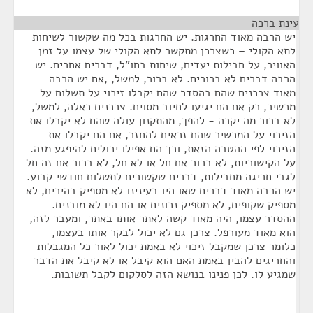
עינת ברכה
¶
יש הרבה מאוד החרגות. יש החרגות בכל מה שקשור לשיחות
לתא הקולי – כשצרכן מתקשר לתא הקולי של עצמו על זמן
האוויר, על חבילות יעדים, שיחות בחו"ל, דברים אחרים. יש
הרבה דברים לא ברורים. לא ברור, למשל, ,אם יש הרבה
מאוד צרכנים שהם בהסדר שהם יקבלו זיכוי על תשלום על
מכשיר, רק אם הם יגיעו לחיוב מסוים. צרכנים כאלה, למשל,
לא ברור מה יקרה - להפך, מהתקנון עולה שהם לא יקבלו את
הזיכוי על המכשיר שהם זכאים להחזר, אם הם יקבלו את
הזיכוי לפי ההטבה הזאת, וכך הם אפילו יכולים להיפגע מזה.
על הקישוריות, לא ברור אם חל או לא חל, לא ברור אם זה חל
לגבי חריגה מחבילות, דברים שקשורים לתשלום חודשי קבוע.
יש הרבה מאוד דברים שאו היו בעינינו לא מספיק בהירים, לא
מספיק שקופים, לא מספיק נכונים או הם היו לא מובנים.
ההסדר עצמו, היה מאוד קשה לאתר אותו באתר, ומעבר לזה,
הוא מאוד מעורפל. צרכן גם לא יכול לבקר אותו בעצמו,
כלומר צרכן שמקבל זיכוי לא באמת יכול לאור כל המגבלות
והחריגים להבין באמת האם הוא קיבל או לא קיבל את הדבר
שמגיע לו. לכן פנינו בנושא הזה לסלקום לקבל תשובות.