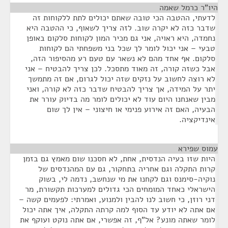
היו"ר כרמל שאמה
¶
לדעתי, ההטבה הכי טובה שאתם יכולים לתת ללקוחות זה
שדבר כזה לא יקרה שוב. לזה צריך לשאוף, כי ההטבה היא
נחמדה, היא ראויה, אני גם מכיר המון לקוחות סלקום באופן
טבעי – אני יכול לומר לך שכל בני משפחתי הם לקוחות
סלקום. אף אחד מהם לא נשאר עם טעם רע מהסיפור הזה,
אבל כשזה קורה, זה מאוד מתסכל. לכן צריך להבטיח – אני
לא רוצה לחשוב על נזקים שזה יכול לגרום, אם זה מתמשך
יתר על המידה, אך צריך להבטיח שדבר כזה לא קורה, ואני
מבין שאנחנו היום עוד לא יכולים לומר מה בדיוק עורר את
הבעיה, האם זה אירוע פנימי או חיצוני – אין לך שום
אינדיקציה.
עמוס שפירא
¶
היות שזו בעיה הנדסית, אחת, לא חסכנו שום מאמץ גם בזמן
קרות התקלה וגם אחריה בתחקור, גם עם המהנדסים של
נוקיה-סימנס וגם לקחנו את מי שנחשב, נדמה לי, בשוק
הישראלי כאחד המומחים הכי גדולים למערכות תקשורת, מר
דני רוזן, כי חשוב לנו להבין ולמנוע, ואמרתי: לפעמים קשה –
אם אתה לא יודע עד הסוף למה קרתה התקלה, איך אתה יכול
לומר שאתה מונע? אל"ף, זה אפשרי, אם אתה נוקט ועוקף את