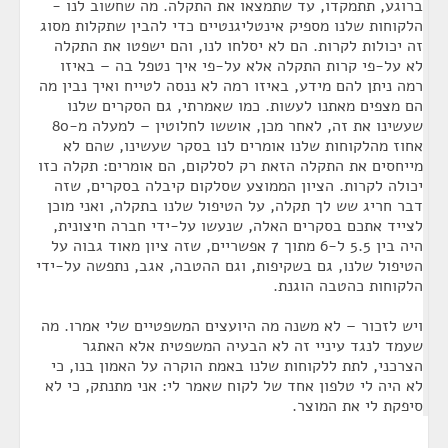
ברוגע, תתמקדו, עד שתמצאו את התקלה. מה שחשוב לנו -
הלקוחות שלנו מספיק אינטליגנטיים כדי להבין שתקלות מסוג
זה יכולות לקרות. הם לא יסלחו לנו, והם ישפטו את התקלה
לא על-פי קרות התקלה אלא על-פי איך נטפל בה – באיזו
רמה ניתן להם מידע, באיזו רמה לא ננסה לטייח ואיך נבין מה
הם מצפים מאתנו לעשות. כמו שאמרתי, גם הסקרים שלנו
שעשינו את זה, לאחר מכן, אוששו לחלוטין – למעלה מ-80
אחוז מהלקוחות שלנו אומרים לנו בסקר שעשינו, שהם לא
מייחסים את התקלה הזאת רק לסלקום, הם אומרים: תקלה כזו
יכולה לקרות. הציון הממוצע שסלקום קיבלה בסקרים, שזה
דבר חריג שש לך תקלה, על הטיפול שלנו בתקלה, ואני מוכן
לצייד אתכם בסקרים האלה, שנעשו על-ידי חברה חיצונית,
היה בין 5.5 ל-6 מתוך 7 אפשריים, שזה ציון מאוד גבוה על
הטיפול שלנו, גם בשקיפות, וגם ההטבה, אגב, נתפשה על-ידי
הלקוחות כהטבה הוגנת.
ויש לזכור – לא משנה מה היועצים המשפטיים שלי אמרו. מה
שעמד לנגד עיניי זה לא הבעיה המשפטית אלא האתגר
הצרכני, לתת ללקוחות שלנו באמת הוקרה על האמון בנו, כי
לא היה לי טלפון אחד של לקוח שאמר לי: אני מתנתק, כי לא
סיפקת לי את המוצר.