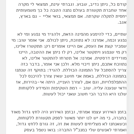
קודם כל, ניתן נדיב, שבוע. וגברתי עינת, תמצאי לי מקרה
אחד שחברת תקשורת בעולם נתנה הטבה כל כך משמעותית
יחסית לתקלה שקרתה. אם תמצאי, בואי אליי - גם בארץ,
אגב.
שתיים, כדי להימנע מהפינה הזאת, ולהגיד מי נפגע ומי לא
נפגע וכמה, אמרנו: לא נתווכח, ניתן לכולם. אני אומר שוב: מי
שמכיר קצת את העסק, אם היינו אומרים רק: תתקשרו אלינו,
רק מי שנפגע ויתקשר אלינו, רק לו ניתן את ההטבה, היינו
מורידים דרסטית. אמרנו: אל תטרחו להתקשר אלינו, לא
נתווכח אתכם, ניתן זיכוי מלא. ולכן אני אומר, בדבר כזה
צריך להסתכל על התמונה הכוללת. להגיד: בתוקף זה שנתנו
בתמונה הכוללת, באמת אני חושב שאין צורך להיכנס לכל
ההתפלפלויות, וגם אם, לצורך העניין, היתה אי-בהירות, אז
ודאי שנענה עליה. שוב – רמת השקיפות והמידע ללקוחות
שלנו היא הדבר הכי חשוב שאני יכול לעשות.
בזמן האירוע עצמו אמרתי, ובזמן האירוע היה לחץ גדול מאוד
בחברה, כי מה יש לנו יותר מאשר לספק תקשורת ללקוחות,
וכשאנחנו לא מצליחים לעשות את זה, זה גורם ללחץ גדול,
ואמרתי לאנשים שלי כמנכ"ל החברה: בואו נטפל בעסק