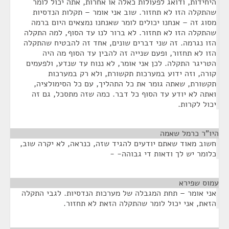
היחידות, ודואג לפעולות כאלה או אחרות, אתה יכול לומר
שהתקלה הזו לא תחזור. שוב אני אומר – תקלות הנדסיות
מסוג זה – אנחנו יכולים לומר שאנחנו נמצאים היום ברמה
שהתקלה הזו לא תחזור. לא ברור לנו עד הסוף, למה התקלה
הזו נגרמה. זה שני דברים שונים, אחד זה להבטיח שהתקלה
הזו לא תחזור, ופעם שנייה זה להבין עד הסוף מה היה
הטריגר התקלה. לכן אני אומר, לא ננוח עד שנדע, ולפעמים
קורה, וזה ידוע במערכות תקשורת, ולא רק במערכות
תקשורת, שאתה גומר את כל התהליך, עם כל הסימולציה,
ואתה לא יודע עד הסוף כל דבר. כמה שזה מתסכל, גם זה
יכול לקרות.
היו"ר כרמל שאמה
¶
חשוב מאוד שאתם יודעים להגיד שזה, כנראה, לא יקרה שוב,
כלומר יש לך ודאות די גבוהה- -
עמוס שפירא
¶
אני אומר – תחת המגבלה של מערכות הנדסיות. לגבי התקלה
הזאת, אני יכול לומר שהתקלה הזאת לא תחזור.