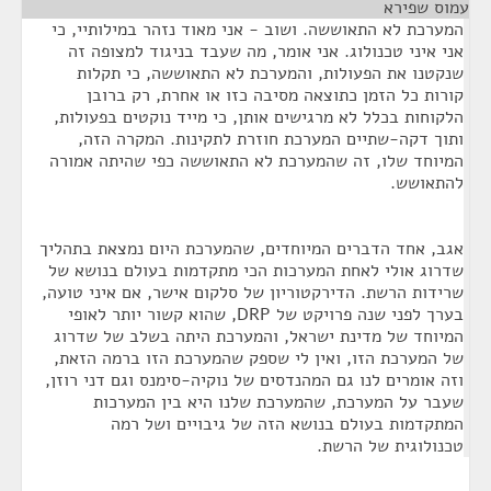
עמוס שפירא
¶
המערכת לא התאוששה. ושוב - אני מאוד נזהר במילותיי, כי
אני איני טכנולוג. אני אומר, מה שעבד בניגוד למצופה זה
שנקטנו את הפעולות, והמערכת לא התאוששה, כי תקלות
קורות כל הזמן כתוצאה מסיבה כזו או אחרת, רק ברובן
הלקוחות בכלל לא מרגישים אותן, כי מייד נוקטים בפעולות,
ותוך דקה-שתיים המערכת חוזרת לתקינות. המקרה הזה,
המיוחד שלו, זה שהמערכת לא התאוששה כפי שהיתה אמורה
להתאושש.
אגב, אחד הדברים המיוחדים, שהמערכת היום נמצאת בתהליך
שדרוג אולי לאחת המערכות הכי מתקדמות בעולם בנושא של
שרידות הרשת. הדירקטוריון של סלקום אישר, אם איני טועה,
בערך לפני שנה פרויקט של DRP, שהוא קשור יותר לאופי
המיוחד של מדינת ישראל, והמערכת היתה בשלב של שדרוג
של המערכת הזו, ואין לי שספק שהמערכת הזו ברמה הזאת,
וזה אומרים לנו גם המהנדסים של נוקיה-סימנס וגם דני רוזן,
שעבר על המערכת, שהמערכת שלנו היא בין המערכות
המתקדמות בעולם בנושא הזה של גיבויים ושל רמה
טכנולוגית של הרשת.