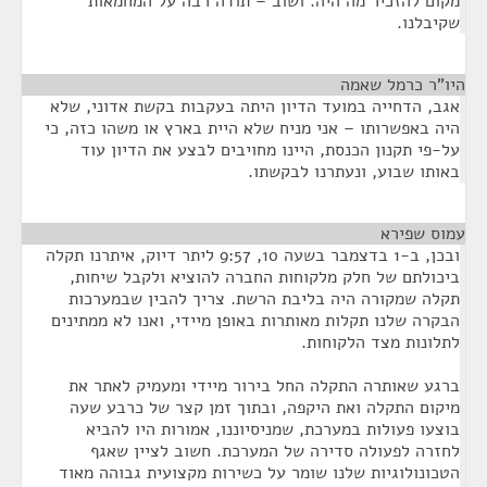
מקום להזכיר מה היה. ושוב – תודה רבה על המחמאות
שקיבלנו.
היו"ר כרמל שאמה
¶
אגב, הדחייה במועד הדיון היתה בעקבות בקשת אדוני, שלא
היה באפשרותו – אני מניח שלא היית בארץ או משהו כזה, כי
על-פי תקנון הכנסת, היינו מחויבים לבצע את הדיון עוד
באותו שבוע, ונעתרנו לבקשתו.
עמוס שפירא
¶
ובכן, ב-1 בדצמבר בשעה 10, 9:57 ליתר דיוק, איתרנו תקלה
ביכולתם של חלק מלקוחות החברה להוציא ולקבל שיחות,
תקלה שמקורה היה בליבת הרשת. צריך להבין שבמערכות
הבקרה שלנו תקלות מאותרות באופן מיידי, ואנו לא ממתינים
לתלונות מצד הלקוחות.
ברגע שאותרה התקלה החל בירור מיידי ומעמיק לאתר את
מיקום התקלה ואת היקפה, ובתוך זמן קצר של כרבע שעה
בוצעו פעולות במערכת, שמניסיוננו, אמורות היו להביא
לחזרה לפעולה סדירה של המערכת. חשוב לציין שאגף
הטכונולוגיות שלנו שומר על כשירות מקצועית גבוהה מאוד