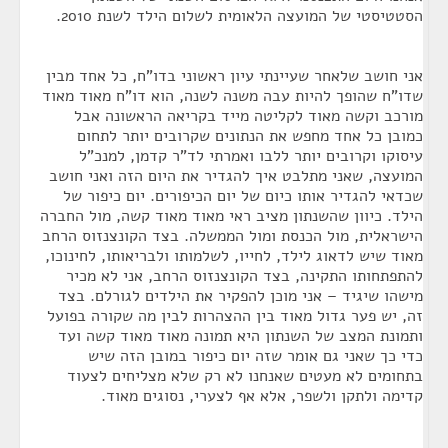
הסטטיסטי של המועצה הלאומית לשלום הילד לשנת 2010.
אני חושב שלאחר שעיינתי עיון ראשוני בדו"ח, כל אחד מבין
שדו"ח שהופך להיות עבה משנה לשנה, הוא דו"ח מאוד מאוד
מורכב וקשה מאוד לקליטה מייד בקריאה הראשונה אבל
כמובן כל אחד מחפש את הנתונים שקרובים יותר לתחום
עיסוקו וקרובים יותר ללבו ואמרתי לד"ר קדמן, למנכ"ל
המועצה, שאני מתלבט איך להגדיר את היום הזה ואני חושב
שכדאי להגדיר אותו כיום של יום הכיפורים. יום כיפור של
הילד. כיוון שהשנתון מציב ראי מאוד מאוד קשה, מול החברה
הישראלית, מול הכנסת ומול הממשלה. בצד הקונצנזוס הרחב
מאוד שיש לדאוג לילד, לחייו, לשלמותו ולבריאותו, לחינוכו,
להתפתחותו התקינה, בצד הקונצנזוס הרחב, אני לא מכיר
מישהו שיגיד – אני מוכן להפקיר את הילדים לגורלם. בצד
זה, יש פער גדול מאוד בין ההצהרות לבין מה שקורה בפועל
ותמונת המצב של השנתון היא תמונה מאוד מאוד קשה ועד
כדי כך שאני גם אומר שזה יום כיפור במובן הזה שיש
בתחומים לא מעטים שאנחנו לא רק שלא מצליחים לצעוד
קדימה ולתקן ולשפר, אלא אף לצערי, נסוגים מאוד.