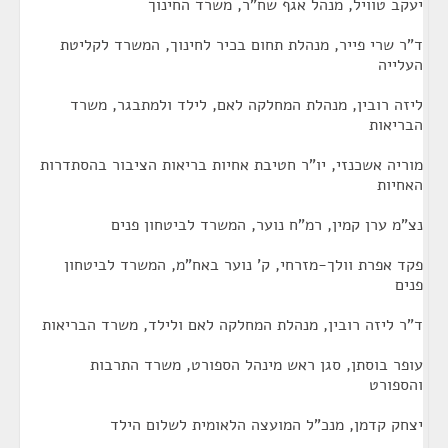
יעקב טוויל, מנהל אגף שח"ר, משרד החינוך
ד"ר שרי פייר, מנהלת תחום בכיר לחינוך, המשרד לקליטת
העלייה
ליזה רובין, מנהלת המחלקה לאם, לילד ולמתבגר, משרד
הבריאות
מוריה אשכנזי, יו"ר חטיבת אחיות בריאות הציבור בהסתדרות
האחיות
נצ"מ ערן קמין, רמ"ח נוער, המשרד לביטחון פנים
פקד אפרת וולך-מזרחי, ק' נוער באח"מ, המשרד לביטחון
פנים
ד"ר ליזה רובין, מנהלת המחלקה לאם ולילד, משרד הבריאות
עופר בוסתן, סגן ראש מינהל הספורט, משרד התרבות
והספורט
יצחק קדמן, מנכ"ל המועצה הלאומית לשלום הילד