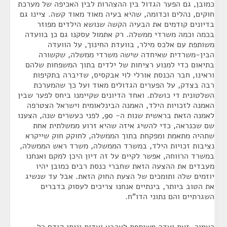
כמובן, גם הפער הגדול בין ההצהרות לבין האכיפה של מערכת
חוקים, נהלים וכדומה, שהיא בעיה מאוד מאוד קשה. ציינו גם
בדיונים קודמים את הבעיה הקשה שנושא הילדים מפוזר
בכמה וכמה משרדי ממשלה. רק אתמול עסקנו גם כן בוועדה
משותפת עם אלכס מילר, בוועדת החינוך, על הוועדה
הבין-משרדית שאיחדה שישה משרדי ממשלה, שקשורה
בתיאום כדי למנוע רציחות של ילדים בתוך המשפחות שלהם
וראינו, חבר הכנסת אורלי לוי אבקסיס, שדיברה בתקיפות
רבה בצדק, על הפערים הגדולים מאוד ועל כך שהמערכת
השלטונית די כושלת. ואחד הדיונים שקיימנו ביחס לפער שבין
האמנה לזכויות הילד, האמנה הבינלאומית וישראל הצטרפה
לאמנה הזאת בראשית שנות ה- 90, לפני כעשרים שנה, הצענו
שם שכנראה, כדי להשיג איזה שהיא זרוע ממשלתית אחת
שתהיה מתאמת ומפקחת בתוך הממשלה, לחוקק חוק שייקרא
נציבות זכויות הילד, במשרד הממשלה, משרד ראש הממשלה,
במשרד הרווחה, אפשר לקיים על זה דיון היכן למקם ואנחנו
מעבדים את ההצעה הזאת שחברי כנסת רבים כמובן יהיו
יוזמים שלה ותומכים של הצעת החוק הזאת. אבל עד שנשיג
את הטוב ביותר, בינתיים אנחנו צריכים לעסוק בדברים
השגרתיים והם נתוני הדו"ח.