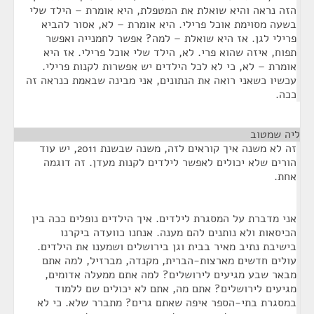
הזה נראה והיא שואלת את המטפלת, היא אומרת – הילד שלי
בשעה מסוימת אוכל פרילי. היא אומרת – לא, אסור להביא
פרילי לגן. אז היא שואלת – למה? אפשר לחמנייה ואפשר
תפוח, איזה שהוא פרי. לא, הילד שלי אוכל פרילי. אז היא
אומרת – לא, כי לא לכל הילדים יש אפשרות לקנות פרילי.
עכשיו כשאני רואה את הנתונים, אני מבינה שבאמת כנראה זה
ככה.
ליה שמטוב
¶
זה לא משנה איך קוראים לזה, משנה שבשנת 2011, יש עוד
הורים שלא יכולים לאפשר לילדים לקנות מעדן. זה דוגמה
אחת.
אני מדברת על המסגרת לילדים. איך הילדים נופלים ככה בין
הכיסאות ולא נותנים להם מענה. אנחנו כוועדה ביקרנו
בישיבת נתיב מאיר בבית וגן בירושלים ושמענו את הילדים.
עולים חדשים מארצות-הברית, מקנדה, מברזיל, למה אתם
מבאר שבע מגיעים לירושלים? למה אתם ממעלה אדומים,
מגיעים לירושלים? אתם מה, אתם לא יכולים שם ללמוד
במסגרת בתי-הספר איפה שאתם גרים? מתברר שלא. כי לא