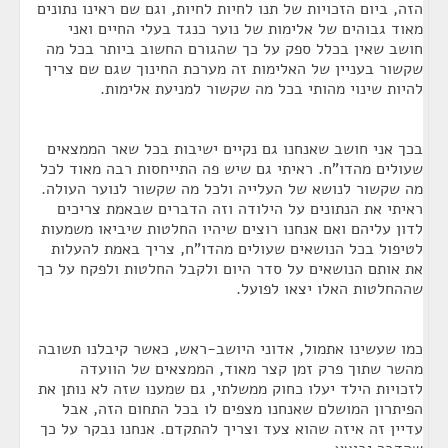
הזה, ביום הזכויות של תנו לחיות לחיות, וגם שם ראינו נתונים
מאוד גבוהים של אלימות של נוער כנגד בעלי החיים ואני
חושב שאין בכלל ספק על כך שהגורם החשוב ביותר בכל מה
שקשור בעניין של האלימות זה מערכת החינוך שגם שם צריך
להיות שינוי מהותי בכל מה שקשור למניעת אלימות.
בכך אני חושב שאנחנו גם נקיים ישיבות בכל שאר הממצאים
שעולים מהדו"ח. ראיתי גם שיש פה התייחסות רבה מאוד לכל
מה שקשור לנושא של העלייה ולכל מה שקשור לנוער העולה.
ראיתי את הנתונים על הילודה וזה הדברים שבאמת צריכים
לדון עליהם ואם אנחנו רוצים שיהיו החלטות שיביאו משמעות
לטיפול בכל הנושאים שעולים מהדו"ח, צריך באמת להעלות
את אותם הנושאים על סדר היום ולקבל החלטות ולפקח על כך
שההחלטות האלו יצאו לפועל.
כמו שעשינו אתמול, אדוני היושב-ראש, כאשר קיבלנו תשובה
מהשר שתוך פרק זמן קצר מאוד, הממצאים של הוועדה
לזכויות הילד יעלו כחוק ממשלתי, גם שמענו שזה לא נותן את
הפיתרון המושלם שאנחנו מצפים לו בכל התחום הזה, אבל
עדיין זה איזה שהוא צעד וצריך להתקדם. אנחנו נבקר על כך