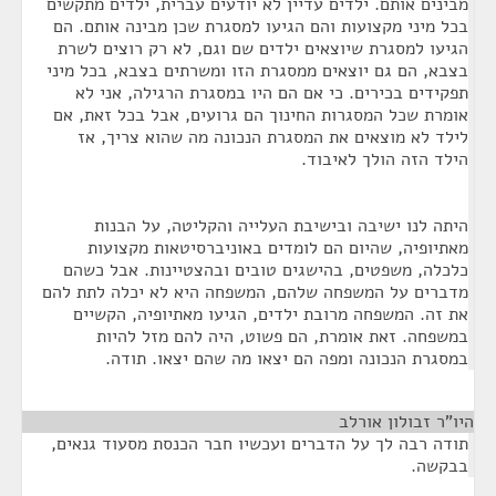
מבינים אותם. ילדים עדיין לא יודעים עברית, ילדים מתקשים
בכל מיני מקצועות והם הגיעו למסגרת שכן מבינה אותם. הם
הגיעו למסגרת שיוצאים ילדים שם וגם, לא רק רוצים לשרת
בצבא, הם גם יוצאים ממסגרת הזו ומשרתים בצבא, בכל מיני
תפקידים בכירים. כי אם הם היו במסגרת הרגילה, אני לא
אומרת שכל המסגרות החינוך הם גרועים, אבל בכל זאת, אם
לילד לא מוצאים את המסגרת הנכונה מה שהוא צריך, אז
הילד הזה הולך לאיבוד.
היתה לנו ישיבה ובישיבת העלייה והקליטה, על הבנות
מאתיופיה, שהיום הם לומדים באוניברסיטאות מקצועות
כלכלה, משפטים, בהישגים טובים ובהצטיינות. אבל כשהם
מדברים על המשפחה שלהם, המשפחה היא לא יכלה לתת להם
את זה. המשפחה מרובת ילדים, הגיעו מאתיופיה, הקשיים
במשפחה. זאת אומרת, הם פשוט, היה להם מזל להיות
במסגרת הנכונה ומפה הם יצאו מה שהם יצאו. תודה.
היו"ר זבולון אורלב
¶
תודה רבה לך על הדברים ועכשיו חבר הכנסת מסעוד גנאים,
בבקשה.