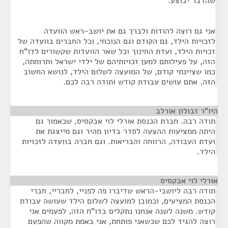
שהדבר יבוצע.
אני גם רוצה להודות ולברך גם את יושב-ראש הוועדה
לזכויות הילד, גם הקודם וגם הנוכחי, וכל החברים בוועדה של
זכויות הילד, ועדת החינוך וכל שאר הוועדות שקשורים לדו"ח
הזה, על פעילותם למען זכויותיהם של ילדי ישראל ותרומתה,
כמו שציינתי קודם, של המועצה לשלום הילד, לנושא החשוב
הזה. אתם עושים עבודת קודש ותודה רבה לכם.
היו"ר זבולון אורלב
¶
תודה רבה. חברת הכנסת אורלי לוי אבקסיס, שכאמור גם
היתה ממציעות ההצעה לסדר בדיון מהיר וגם מייצגת את
ועדת העבודה, הרווחה והבריאות. וגם חברה בוועדה לזכויות
הילד.
אורלי לוי אבקסיס
¶
תודה רבה ליושבי-הראש שדיברו פה לפניי, לחבריי, חברי
הכנסת המציעים, וכמובן למועצה לשלום הילד שעושה עבודת
קודש. משנה לשנה אנחנו נתקלים בדו"ח הזה, לפעמים אני
רוצה להגיד לכם שכשאני פותחת, אני באמת מקווה שהפעם