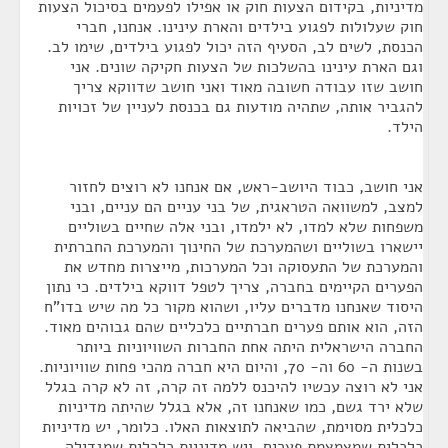
מדיניות, בקידום הצעות חוק או אפילו לפעמים בסיכול הצעות
חוק שעלולות לפגוע בילדים והארת עינינו. אנחנו, חברי
הכנסת, לשים לב, הסעיף הזה יכול לפגוע בילדים, שימו לב.
וגם הארת עינינו בהשלכות של הצעות חקיקה שונים. אני
חושב שזו עבודה חשובה מאוד ואני חושב שדווקא צריך
להגביר אותה, שתהיה מודעות גם בכנסת לעניין של זכויות
הילד.
אני חושב, כבוד היושב-ראש, אם אנחנו לא רוצים לחזור
למצב, למשוואה הטראגית, של בני עניים הם עניים, ובני
משפחות שלא למדו, לא ילמדו, ובני אלה שחיים בשוליים
יישארו בשוליים ושהמערכת של החינוך והמערכת החברתית
והמערכת של התעסוקה וכל המערכות, מייצרות מחדש את
הפערים הקיימים בחברה, צריך לטפל דווקא בילדים. כי נתון
היסוד שאנחנו מדברים עליו, ושהוא מקור כל מה שיש בדו"ח
הזה, הוא אותם פערים חברתיים כלכליים שהם גבוהים מאוד.
החברה הישראלית היתה אחת החברות השוויוניות ביותר
בשנות ה- 60 וה- 70, והיום היא חברה מהכי פחות שוויוניות.
אני לא רוצה עכשיו להיכנס ללמה זה קרה, זה לא קרה בגלל
שלא ירד גשם, כמו שאנחנו זה, אלא בגלל שהיתה מדיניות
כלכלית מסוימת, שהביאה לתוצאות האלו. כלומר, יש מדיניות
כלכלית שמצמצמת פערים, ויש מדיניות כלכלית שמגדילה