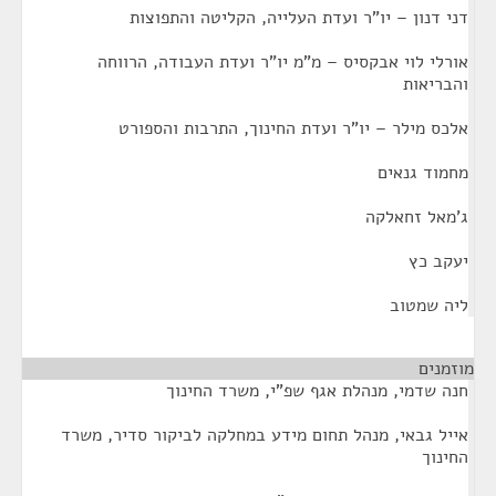
דני דנון – יו"ר ועדת העלייה, הקליטה והתפוצות
אורלי לוי אבקסיס – מ"מ יו"ר ועדת העבודה, הרווחה
והבריאות
אלכס מילר – יו"ר ועדת החינוך, התרבות והספורט
מחמוד גנאים
ג'מאל זחאלקה
יעקב כץ
ליה שמטוב
מוזמנים
¶
חנה שדמי, מנהלת אגף שפ"י, משרד החינוך
אייל גבאי, מנהל תחום מידע במחלקה לביקור סדיר, משרד
החינוך