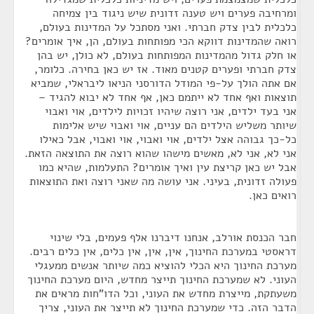
ומרחיבה פערים ויש טענה זדונית שיש ניגוד בין צמיחה
כלכלית לבין צדק חברתי. ואני מסתכל על המדינות בעולם,
רואה שהמדינות דווקא הכי מפותחות בעולם, הן, איך אומרים?
או חלק גדול מהמדינות המפותחות בעולם, לא כולן, יש בהן
צדק חברתי ופערים קטנים מאוד. אז יש כאן בחירה. כלומר,
אם אתה הולך על-פי המודל הדורסני הניאו ליבראלי, שמביא
תוצאות ואף אחד לא ייתמם כאן, אף אחד לא יבוא להגיד –
אני בעד ילדים, אני רוצה שיהיו זכויות לילדים, אוי ואבוי
שיותר משליש הילדים הם עניים, אוי ואבוי שיש אלימות
כל-כך גבוהה אצל ילדים, אוי ואבוי, אוי ואבוי, אבל כאילו
אני לא, אני לא, מאשים מישהו שהוא רוצה את התוצאה הזאת.
אבל יש כאן קריצת עין ואיך אומרים? התעלמות, שהיא כמו
פעולה זדונית, בעיני. אני עושה מה שאני רוצה ואת התוצאות
רואים כאן.
חבר הכנסת אורלב, אנחנו דיברנו אלף פעמים, בלי שינוי
דראסטי במערכת החינוך, אין, אין, אין כלים, אין כלים רבים.
מערכת החינוך היא הכלי להוציא כמה שיותר אנשים ממעגלי
העוני. לא שמערכת החינוך תייצר מחדש, היום מערכת החינוך
משעתקת, מייצרת מחדש את העוני, וכל הדו"חות מראים את
הדבר הזה. כדי שמערכת החינוך לא תייצר את העוני, צריך