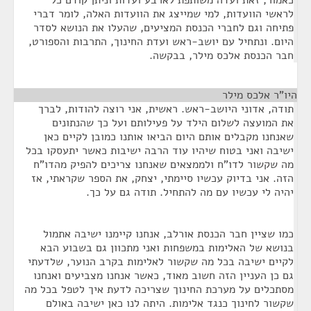
כאמור, זאת ועדה משותפת לארבע ועדות וניתן קודם כל
לראשי הוועדות, למי שמייצג את הוועדות האלה, לומר דברי
פתיחה וגם לחברי הכנסת המציעים, שהעלו את הנושא לסדר
היום. ונתחיל עם יושב-ראש ועדת החינוך, התרבות והספורט,
חבר הכנסת אלכס מילר, בבקשה.
היו"ר אלכס מילר
¶
תודה, אדוני היושב-ראש. ראשית, אני רוצה להודות, לברך
את המועצה לשלום הילד על פעילותם ועל כך שהנתונים
שאנחנו מקבלים אותם היום הביאו אותנו כמובן לקיים כאן
ישיבה ואני בטוח שיהיו עוד הרבה ישיבות כאשר יתעסקו בכל
מה שקשור לדו"ח ולממצאים שאנחנו צריכים להפיק מהדו"ח
הזה. אני בדיוק עכשיו סיימתי, יצחק, את הספר שקראתי, אז
יהיה לי עכשיו עם מה להתחיל. תודה גם על כך.
כמו שציין חבר הכנסת אורלב, אנחנו קיימנו ישיבה אתמול
בנושא של האלימות במשפחות ואני מתכוון גם בשבוע הבא
לקיים ישיבה בכל מה שקשור לאלימות בקרב הנוער, שלדעתי
גם כן העניין הזה חשוב מאוד, כאשר אנחנו מצביעים ואנחנו
מסתכלים על מערכת החינוך שצריכה לדעת איך לטפל בכל מה
שקשור לחינוך כנגד אלימות. היתה לנו כאן ישיבה באולם