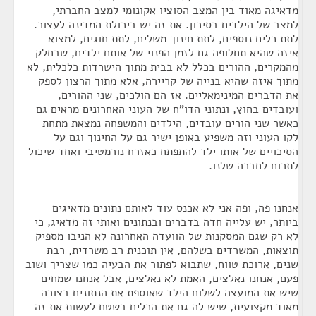
מדאיגה מאוד בין המצב הסוציו אקונומי למצב החברתי,
למצב של הילדים בסיכון. את זה יש ביכולת המדינה לעצור.
לתת כלים נוספים, לתת חינוך משלים, לתת חוגים, למצוא
איזה שהיא תחלופה גם לזמן הפנוי של אותם ילדים, שבחלק
מהמקרים, ההורים בכלל לא בבית מתוך הישרדות כלכלית, לא
מתוך איזה שהיא בנייה של קריירה, אלא מתוך הרצון לספק
את הדברים המינימאליים. אז הם הולכים, שני ההורים,
ועובדים בחוץ, ונתוני הדו"ח של העוני האחרונים מראים גם
כאשר שני הורים עובדים, הילדים והמשפחה נמצאת מתחת
לקו העוני וזה משפיע באופן ישיר גם על החינוך וגם על
הסיכויים של אותו ילד להתפתח כאזרח נורמטיבי ואחד שיכול
לתרום לחברה שלנו.
אנחנו פה, ופה אני לא אכנס עוד לאותם נתונים מדאיגים
ביותר, יש עלייה חדה בדברים ובנתונים ואותי זה מדאיג, כי
לא רק שגם המסקנות של הוועדה האחרונה לא הניבו מספיק
תוצאות, המשרדים בשלהם, אין תוכנית רב משרדית, רבת
שנים, ארוכת טווח, שתבוא לפתור את הבעיה כמו שצריך ושוב
פעם, אנחנו נאלצים, האמת לא נאלצים, אבל אנחנו שמחים
שיש את המועצה לשלום הילד שאוספת את הנתונים בצורה
מאוד מקצועית, שיש לה גם את הכלים בשטח לעשות את זה