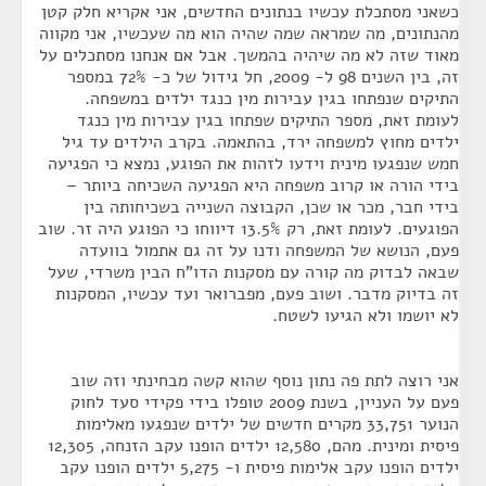
כשאני מסתכלת עכשיו בנתונים החדשים, אני אקריא חלק קטן
מהנתונים, מה שמראה שמה שהיה הוא מה שעכשיו, אני מקווה
מאוד שזה לא מה שיהיה בהמשך. אבל אם אנחנו מסתכלים על
זה, בין השנים 98 ל- 2009, חל גידול של כ- 72% במספר
התיקים שנפתחו בגין עבירות מין כנגד ילדים במשפחה.
לעומת זאת, מספר התיקים שפתחו בגין עבירות מין כנגד
ילדים מחוץ למשפחה ירד, בהתאמה. בקרב הילדים עד גיל
חמש שנפגעו מינית וידעו לזהות את הפוגע, נמצא כי הפגיעה
בידי הורה או קרוב משפחה היא הפגיעה השכיחה ביותר –
בידי חבר, מכר או שכן, הקבוצה השנייה בשכיחותה בין
הפוגעים. לעומת זאת, רק 13.5% דיווחו כי הפוגע היה זר. שוב
פעם, הנושא של המשפחה ודנו על זה גם אתמול בוועדה
שבאה לבדוק מה קורה עם מסקנות הדו"ח הבין משרדי, שעל
זה בדיוק מדבר. ושוב פעם, מפברואר ועד עכשיו, המסקנות
לא יושמו ולא הגיעו לשטח.
אני רוצה לתת פה נתון נוסף שהוא קשה מבחינתי וזה שוב
פעם על העניין, בשנת 2009 טופלו בידי פקידי סעד לחוק
הנוער 33,751 מקרים חדשים של ילדים שנפגעו מאלימות
פיסית ומינית. מהם, 12,580 ילדים הופנו עקב הזנחה, 12,305
ילדים הופנו עקב אלימות פיסית ו- 5,275 ילדים הופנו עקב