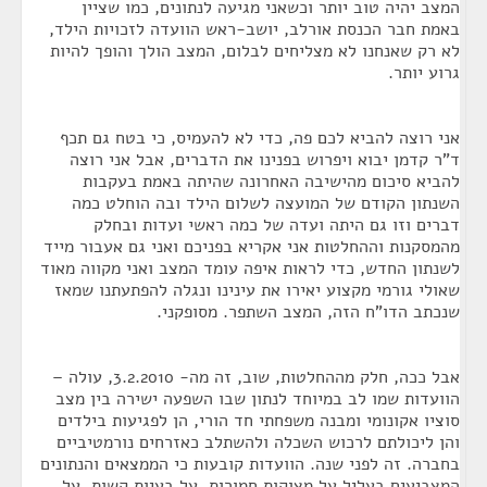
המצב יהיה טוב יותר וכשאני מגיעה לנתונים, כמו שציין
באמת חבר הכנסת אורלב, יושב-ראש הוועדה לזכויות הילד,
לא רק שאנחנו לא מצליחים לבלום, המצב הולך והופך להיות
גרוע יותר.
אני רוצה להביא לכם פה, כדי לא להעמיס, כי בטח גם תכף
ד"ר קדמן יבוא ויפרוש בפנינו את הדברים, אבל אני רוצה
להביא סיכום מהישיבה האחרונה שהיתה באמת בעקבות
השנתון הקודם של המועצה לשלום הילד ובה הוחלט כמה
דברים וזו גם היתה ועדה של כמה ראשי ועדות ובחלק
מהמסקנות וההחלטות אני אקריא בפניכם ואני גם אעבור מייד
לשנתון החדש, כדי לראות איפה עומד המצב ואני מקווה מאוד
שאולי גורמי מקצוע יאירו את עינינו ונגלה להפתעתנו שמאז
שנכתב הדו"ח הזה, המצב השתפר. מסופקני.
אבל ככה, חלק מההחלטות, שוב, זה מה- 3.2.2010, עולה –
הוועדות שמו לב במיוחד לנתון שבו השפעה ישירה בין מצב
סוציו אקונומי ומבנה משפחתי חד הורי, הן לפגיעות בילדים
והן ליכולתם לרכוש השכלה ולהשתלב כאזרחים נורמטיביים
בחברה. זה לפני שנה. הוועדות קובעות כי הממצאים והנתונים
המצביעים בעליל על מצוקות חמורות, על בעיות קשות, על