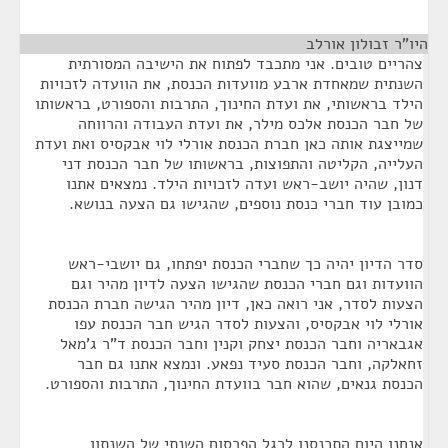
היו"ר זבולון אורלב
¶
צהריים טובים. אני מתכבד לפתוח את הישיבה המסורתית
השנתית שמאחדת ארבע מוועדות הכנסת, את הוועדה לזכויות
הילד בראשותי, את ועדת החינוך, התרבות והספורט, בראשותו
של חבר הכנסת אלכס מילר, את ועדת העבודה והרווחה
שמייצגת אותה כאן חברת הכנסת אורלי לוי אבקסיס ואת ועדת
העלייה, הקליטה והתפוצות, בראשותו של חבר הכנסת דני
דנון, שהיה יושב-ראש ועדה לזכויות הילד. נמצאים אתנו
כמובן עוד חברי כנסת נוספים, שהגישו גם הצעה בנושא.
סדר הדיון יהיה כך שחברי הכנסת יפתחו, גם יושבי-ראש
הוועדות וגם חברי הכנסת שהגישו הצעה לדיון מהיר וגם
הצעות לסדר, אני רואה כאן, דיון מהיר הגישה חברת הכנסת
אורלי לוי אבקסיס, והצעות לסדר הגיש חבר הכנסת עפו
אגבאריה וחבר הכנסת יצחק וקנין וחבר הכנסת ד"ר ג'מאל
זחאלקה, וחבר הכנסת סעיד נפאע. ונמצא אתנו גם חבר
הכנסת גנאים, שהוא חבר בוועדת החינוך, התרבות והספורט.
אנחנו היום התכנסנו לרגל הפרסום השנתי של השנתון