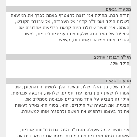
מסעוד גנאים
¶
תודה רבה. תחילה אני רוצה להצטרף באמת לברך את המועצה
לשלום הילד ואת ד"ר קדמן על העבודה, על עבודת הקודש,
האמת. אני חושב שכולנו היום קראנו בידיעות אחרונות את
הסיפור של האב הזה שלקח את העניינים לידיים, כאשר
הטריד אותו מישהו באוטובוס, קשיש.
היו"ר זבולון אורלב
¶
הילד שלו.
מסעוד גנאים
¶
הילד שלו, כן. הילד שלו, וכאשר הלך למשטרה והתלונן, שם
אמרו לו שאין קצין נוער עוד יומיים, שלושה, ארבעה שבועות,
אולי זה מצביע על אחד מהדברים שבאמת מסמלים את
הבעיה, את הבעיה של הילדים. הוא, בסוף הוא נאלץ לעשות
את זה בעצמו ולתפוש את האשם ולהסגיר אותו למשטרה.
אני חושב שמה שעולה מהדו"ח הזה וגם מדו"חות אחרים,
שאנחנו מזמן מאבדים את הילדות. מזמן אנחנו מאבדים את