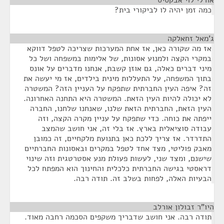
אורלי לוי אבקסיס
¶
כמה זמן יהיה לו לביקורי בית?
ג'מאל זחאלקה
¶
אז מה שקורה כאן, אז אחת המערכות שצריכה לטפל דווקא
במקרי הקצה ולמנוע אסונות, של אלימות במשפחה ושל כל
מיני דברים כאלה, גם אוזן קשבת, אנחנו מדברים על אונס
בתוך המשפחה, על התעללות מינית בילדים, אז מי יעשה את
זה? איפה העין החברתית שתפקח על העניין הזה? המשטרה
לא יכולה להיות העין הזאת. המשטרה היא התחנה האחרונה.
העין הזאת, החברתית הזאת שלנו, שאנחנו שלחנו, החברה
ייפתה את כוחה. כדי שתפקח על עניין מקרה הקצה, וזה
עבודה סוציאלית בארץ. אז בלי זה, אני חושב שהמצב
התדרדר. אז צריך ללכת כאן בתנועת מלקחיים, זה כמובן
מאבק פוליטי, מצד אחד לטפל במקרים ובאסונות החברתיים
שישנם, ומצד שני, לעשות פעולת מנע אסטרטגית וזה שינוי
דראסטי בגישה החברתית כלכלית והחינוך הוא המפתח לכל
הבעיות האלה, לפחות בשלב זה. תודה רבה.
היו"ר זבולון אורלב
¶
תודה רבה. אני חושב שדבריך משקפים הסכמה רחבה מאוד.