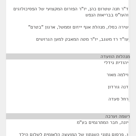
ד"ר חנה שטרום כהן, יו"ר הפורום המקצועי של הפסיכולוגים
והעו"ס בבריאות הנפש
שירה כסלו, מנהלת אגף ייזום וממשל, ארגון "בטרם"
עו"ד רז משגב, יו"ר מטה המאבק למען הגרושים
מנהלות הוועדה
¶
יהודית גידלי
וילמה מאור
דנה גורדון
רחל סעדה
רשמה וערכה
¶
יונה, חבר המתרגמים בע"מ
1. פרסום נתוני השנתון של המועצה הלאומית לשלום הילד