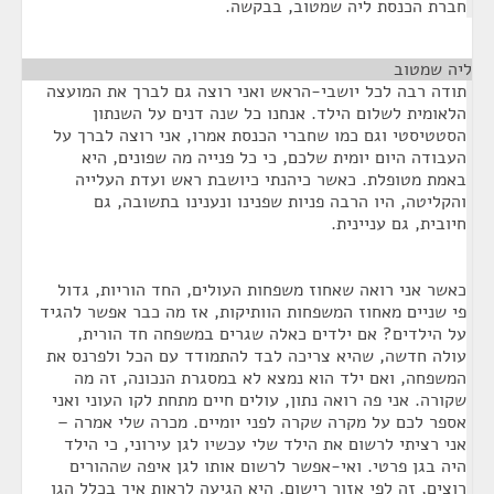
חברת הכנסת ליה שמטוב, בבקשה.
ליה שמטוב
¶
תודה רבה לכל יושבי-הראש ואני רוצה גם לברך את המועצה
הלאומית לשלום הילד. אנחנו כל שנה דנים על השנתון
הסטטיסטי וגם כמו שחברי הכנסת אמרו, אני רוצה לברך על
העבודה היום יומית שלכם, כי כל פנייה מה שפונים, היא
באמת מטופלת. כאשר כיהנתי כיושבת ראש ועדת העלייה
והקליטה, היו הרבה פניות שפנינו ונענינו בתשובה, גם
חיובית, גם עניינית.
כאשר אני רואה שאחוז משפחות העולים, החד הוריות, גדול
פי שניים מאחוז המשפחות הוותיקות, אז מה כבר אפשר להגיד
על הילדים? אם ילדים כאלה שגרים במשפחה חד הורית,
עולה חדשה, שהיא צריכה לבד להתמודד עם הכל ולפרנס את
המשפחה, ואם ילד הוא נמצא לא במסגרת הנכונה, זה מה
שקורה. אני פה רואה נתון, עולים חיים מתחת לקו העוני ואני
אספר לכם על מקרה שקרה לפני יומיים. מכרה שלי אמרה –
אני רציתי לרשום את הילד שלי עכשיו לגן עירוני, כי הילד
היה בגן פרטי. ואי-אפשר לרשום אותו לגן איפה שההורים
רוצים, זה לפי אזור רישום. היא הגיעה לראות איך בכלל הגן