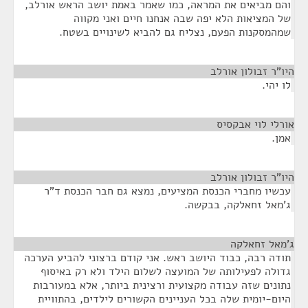
והם מביאים את המראה, כמו שאמר באמת יושב הראש אורלב,
של המציאות הלא יפה שבה אנחנו חיים ואני מקווה
שמהמסקנות הפעם, נצליח גם להביא לשינויים בשטח.
היו"ר זבולון אורלב
¶
לו יהי.
אורלי לוי אבקסיס
¶
אמן.
היו"ר זבולון אורלב
¶
עכשיו מחברי הכנסת המציעים, נמצא גם חבר הכנסת ד"ר
ג'מאל זחאלקה, בבקשה.
ג'מאל זחאלקה
¶
תודה רבה, כבוד היושב ראש. אני קודם ברצוני להביע הערכה
גדולה לפעילותה של המועצה לשלום הילד ולא רק באיסוף
נתונים שזה עבודה מקצועית ורצינית ביותר, אלא במעורבות
היום-יומית שלה בכל העניינים הקשורים לילדים, בהתוויית