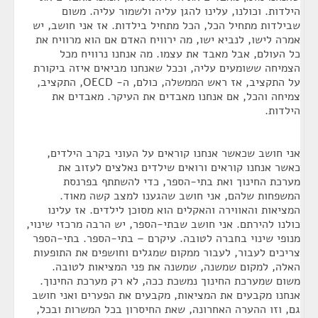
הילדות. וכולנו, עלינו להגן עליה ולשמור עליה. משום
שבילדות מתחיל הכל, הכל מתחיל בילדות. אז אני חושב, יש
אמרה לישו, לנביא ישו, מה ירוויח האדם אם הוא מרוויח את
כל העולם, אבל מאבד את עצמו. מה אנחנו נרוויח מכל
הצמיחה ששומעים עליה, וככל שאנחנו מביאים איזה ביקורת
על התקציב, אז ראש הממשלה, כולם, ה- OECD, התקציב,
צמיחה והכל, אם אנחנו מאבדים את העיקר. מאבדים את
הילדות.
אני חושב שכאשר אנחנו קוראים על העוני בקרב הילדים,
כאשר אנחנו קוראים ורואים שילדים נאלצים לעזוב את
מערכת החינוך ואת בתי-הספר, כדי להשתתף בפרנסת
המשפחות שלהם, אני חושב שהגענו למצב קשה מאוד.
המציאות והאווירה והאקלים הוא מסוכן לילדים. אז עלינו
כולנו להירתם. אני חושב שבתי-הספר, יש הרבה מרכזי שינוי,
מנופי שינוי בחברה לטובה. עיקרם – בתי-הספר. בתי-הספר
צריכים לעבור, לעבור ממקום שמגלים וחושפים את התופעות
האלה, למקום שמשנה, שמשנה את פני המציאות לטובה.
משום שמערכת החינוך נמשכת ככה, לא רק מערכת החינוך.
אנחנו מקבעים את המציאות, מקבעים את הפערים ואני חושב
גם, וזו ההערה האחרונה, שאת החיסרון בכל המשרות ובכל,