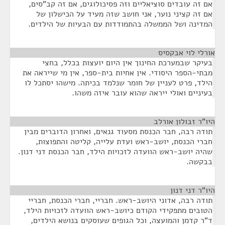
אם זה עובדים סוציאליים וזה פסיכולוגים, אם זה קב"סים,
אם זה קציני נוער, אני חושב שזה מעיד על הכישלון של
המדינה ושל הממשלה בהתמודדות עם הבעיות של הילדים.
אורלי לוי אבקסיס
¶
בעיקר שבמערכת החינוך אין היום יועצות בכלל, בחצי
מבתי-הספר היסודי. אין אחיות בית-ספר, אין מי שייראה את
הילד, פרט לעניין של חומר שנלמד בכיתה. מישהו יסתכל לו
בעיניים ואולי ייראה שהוא עובר איזה משהו.
היו"ר זבולון אורלב
¶
תודה רבה, חבר הכנסת מסעוד גנאים, ואחרון הדוברים מבין
חברי הכנסת, יושב-ראש ועדת עלייה, קליטה והתפוצות,
שהיה יושב-ראש הוועדה לזכויות הילד, חבר הכנסת דני דנון.
בבקשה.
היו"ר דני דנון
¶
תודה רבה, אדוני היושב-ראש. חבריי, חברי הכנסת, חבריי
הטובים מתפקידי הקודם כיושב-ראש הוועדה לזכויות הילד,
ד"ר קדמן והמועצה, וכל הגופים שעוסקים בנושא הילדים,