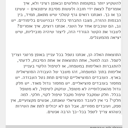
להשקיע יותר במקומות החלשים ובאופן רציני ולא, איך
אומרים? לצאת ידי חובה ולעשות מסיבת עיתונאים – עשינו
כך או כך. ואנחנו רואים גרף קטלני שיש מתאם, תמיד, בין
הכנסות ההורה, מצבו החברתי כלכלי ובהישגים בלימודים. יש
גב, הם שוכבים אחד על השני. אנחנו רוצים, איך אומרים?
לשבור את הקשר הגורדי הזה, ליצור שיהיה מוביליות, שיש
יציאה מהמעגלים.
התוצאות האלה הן, אנחנו נטפל בכל עניין באופן פרטני וצריך
לטפל. הנה למשל, אחת התוצאות או אחת הסיבות, לדעתי,
להתגברות האלימות במשפחה, או לטיפול הלקוי בעניין
אלימות בתוך המשפחה, זהו משבר של העבודה הסוציאלית
בארץ. העובדים הסוציאליים קורסים תחת נטל העבודה. יש
מחסור בעובדים סוציאליים. יש מחסור גדול מאוד. יש חלק
גדול מהאוכלוסייה לא מטופל, שזקוק לטיפול, לא מטופל
בכלל. חלק שמקבל טיפול מקבל טיפול לקוי, חלקי. למה
חלקי? כי אין לעובד הסוציאלי שאנחנו, אנשים מקצועיים, אין
ספק, ועובדים מסורים, אבל הם לא יכולים לתת את השירות
כשהוא צריך לטפל בכל-כך הרבה אנשים.