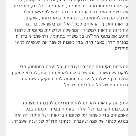
קשיים רבים ומפגעים בריאותיים, מהותיים, בילדים, מחייבים
את רשויות המדינה להתייחס בכובד ראש לממצאים אלה
ולגבש תוכנית לאומית רב שנתית להביא רווחה, שיקום,
בריאות וחינוך, הראויים לכלל הילדים בישראל. כך גם
הוועדות קוראות למשרדי הממשלה ולרשויות מקומיות ללמוד
היטב את נתוני הדו"ח, כל משרד בתחומו, ולהשתמש בדו"ח
כמורה דרך, כאבן דרך, כדי לשנות ולשפר את העשייה למען
הילדים.
הוועדות תקיימנה דיונים ייעודיים, כל ועדה בתחומה, כדי
לפקח על משרדי הממשלה, שימלאו את חובתם, להביא לתיקון
המצב וכן יפעלו כל ועדה בתחומה לקדם חקיקה שתבטיח
זכויותיהם של כל הילדים בישראל.
הוועדות קוראות להורים להיות מודעים לסכנות המצויות
בסביבתו הקרובה של הילד ובעיקר בביתו ולנקוט בכל
האמצעים כדי לשמור על שלומו הבריאותי של הילד. זה היה
בנוגע לנתון של שנה שעברה, לנתוני הדו"ח של שנה שעברה.