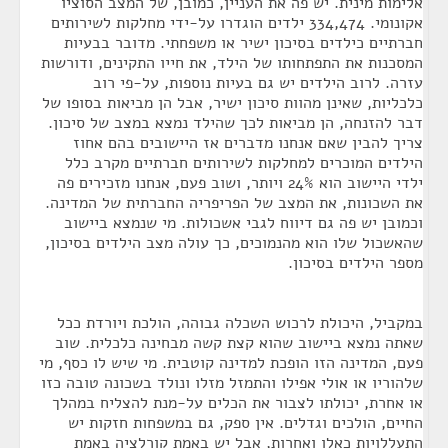
אלימות מינית. יש פה את העניין, כמובן, של המצב הסוציו
אקונומי. 334,474 ילדים הוגדרו על-ידי מחלקות לשירותים
חברתיים כילדים בסיכון ישיר או משפחתי. מדובר בבעיות
המסכנות את התפתחותו של הילד, את חייו התקינים, ודורשות
עזרה. לרוב הילדים יש גם בעיות נוספות, על-פי רוב
כלכליות, שאינן מהוות סיכון ישיר, אבל הן מביאות בסופו של
דבר להזנחה, הן מביאות לכך שהילד נמצא במצב של סיכון.
צריך להבין שאם אנחנו מדברים אז היישובים בהם אחוז
הילדים המוכרים למחלקות לשירותים חברתיים מקרב כלל
ילדי היישוב הוא 24% ויותר, ושוב פעם, אנחנו מזכירים פה
את השכונות, את המצב של הפריפריה החברתית של המדינה.
וכמובן יש פה גם דיווח לגבי אשכולות. מי שנמצא ביישוב
שהאשכול שלו הוא מהנמוכים, כך עולה מצב הילדים בסיכון,
מספר הילדים בסיכון.
במקביל, היכולת לרכוש השכלה גבוהה, הולכת ויורדת ככל
שאתה נמצא ביישוב שהוא קצת קשה מבחינה כלכלית. שוב
פעם, המדינה הזו הופכת למדינה קוטבית. מי שיש לו כסף, מי
שלהוריו או אולי אפילו והתמזל מזלו ונולד בשכונה טובה כזו
או אחרת, יכולתו לצבור את הכלים על-מנת להצליח במהלך
החיים, הולכים וגדלים. אין ספק, גם במשפחות חזקות יש
התעללויות כאלו ואחרות, אבל יש באמת קורלציה באמת