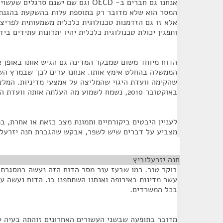
אנחנו גם חברים ב- OECD וגם שם ישנם סר
המסר הוא שלא מדובר רק בתוספת עלות בהשקעת בהגנת 
אלא זו גם הזדמנות טכנולוגית כלכלית משמעותית לפריצו
ותפגין יכולת טכנולוגית כלכלית יהיו יתרונות עתידים בי
הדוח מיוחד משום שמבקר המדינה גם הגיש אותו באופן 
הממשלה בהחלט אימץ אותו. אנחנו ערים לכך שבמרץ ה
שהקימה וועדת היגוי שהמליצה על אמצעי מדיניות. המלצו
באוקטובר 2010, נשמח לשמוע מה העלתה אותה וועדת היגוי.
לעניין היבטים ביקורתיים ותמונת מצב כזאת או אחרת, ב
מצביע על דברים שיש לשפר, אבקש שהגברת חנה יזרעלו
חנה יזרעלוביץ
¶
בוקר טוב. כמו שבעז ענר מסר הדוח הזה נעשה במסגרת
עשר מדינות באירופה ואנחנו השתתפנו בו. הדוח נעשה ע
בכל המשרדים.
מדובר בתופעה שבשני העשורים האחרונים זוהתה בעיה 