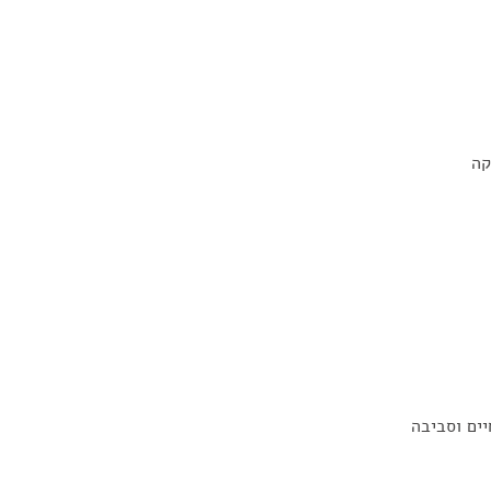
קה
יים וסביבה