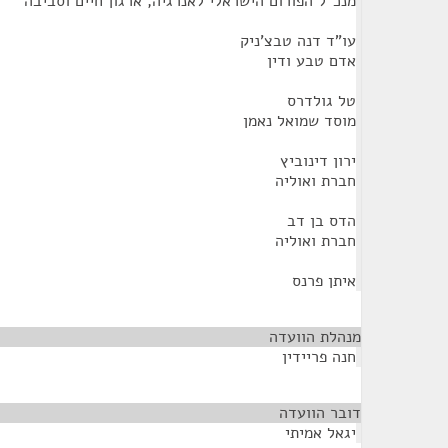
מנכ"ל הפורום הישראלי לאנרגיה, ארגון חיים וסביבה
עו"ד דנה טבצ'ניק
אדם טבע ודין
טל גולדרס
מוסד שמואל נאמן
ירון דינוביץ
חברת ואוליה
הדס בן דב
חברת ואוליה
איתן פרנס
מנהלת הוועדה
¶
חנה פריידין
דובר הוועדה
¶
יגאל אמיתי