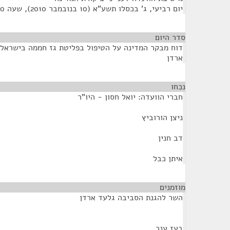
יום רביעי, ג' בכסלו תשע"א (10 בנובמבר 2010), שעה 09:00
סדר היום
דוח מבקר המדינה על הטיפול בפליטת גז חממה בישראל
ארדן
נכחו
¶
חברי הוועדה: יואל חסון - היו"ר
ניצן הורוביץ
דב חנין
איתן כבל
מוזמנים
¶
השר להגנת הסביבה גלעד ארדן
בעז ענר