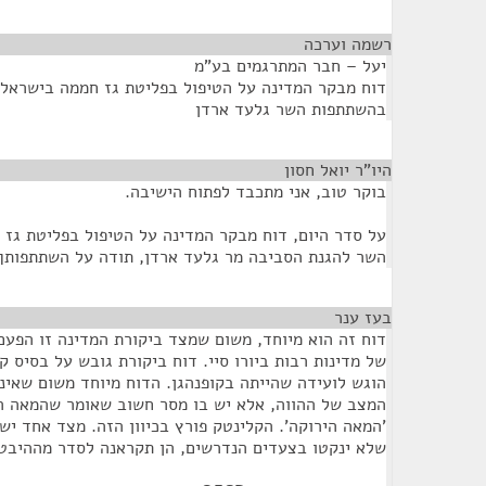
רשמה וערכה
¶
יעל – חבר המתרגמים בע"מ
דוח מבקר המדינה על הטיפול בפליטת גז חממה בישראל
בהשתתפות השר גלעד ארדן
היו"ר יואל חסון
¶
בוקר טוב, אני מתכבד לפתוח הישיבה.
על סדר היום, דוח מבקר המדינה על הטיפול בפליטת גז 
השר להגנת הסביבה מר גלעד ארדן, תודה על השתתפותך
בעז ענר
¶
דוח זה הוא מיוחד, משום שמצד ביקורת המדינה זו הפעם
של מדינות רבות ביורו סיי. דוח ביקורת גובש על בסיס קו
הוגש לועידה שהייתה בקופנהגן. הדוח מיוחד משום שאינ
'המאה הירוקה'. הקלינטק פורץ בכיוון הזה. מצד אחד יש
שלא ינקטו בצעדים הנדרשים, הן תקראנה לסדר מההיבט 