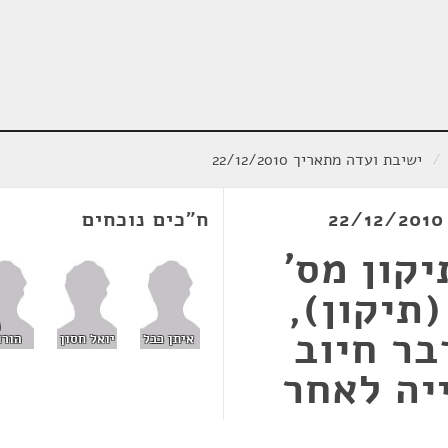
/
ישיבת ועדה מתאריך 22/12/2010
ח"כים נוכחים
קון מס'
), התש"ע-2010 (תיקון),
נ
2010, בדבר חיוב
איתן כבל
יואל חסון
הורו
יה לאחר