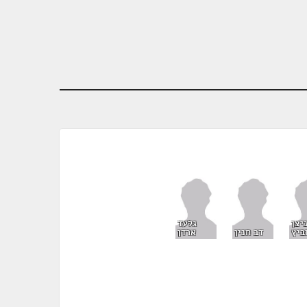
יצן
גלעד
ביץ
דב חנין
ארדן