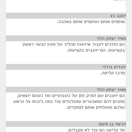
יעקב כץ
¶
אוספים אותם ועוטפים אותם באהבה.
מאיר יצחק הלוי
¶
הם הולכים לעבור איזשהו תהליך של מעין הכשר ראשון
בקציעות. הם יושבים בקציעות.
יהודית גידלי
¶
מרכז קליטה.
מאיר יצחק הלוי
¶
הם יושבים שם לפרק זמן של כשבועיים ואז כשהם יוצאים,
מחכים להם המאכערים שמגלגלים עוד כמה ג'ובות על הראש
שלהם ומשלחים אותם למוקדים.
דניאל בן סימון
¶
סל קליטה הם עוד לא מקבלים.