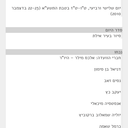
יום שלישי ורביעי, ט"ו-ט"ז בטבת התשע"א (22-23 בדצמבר
2010)
סדר היום
סיור בעיר אילת
נכחו
¶
חברי הוועדה: אלכס מילר – היו"ר
דניאל בן סימון
נסים זאב
יעקב כץ
אנסטסיה מיכאלי
יוליה שמאלוב ברקוביץ
כרמל שאמה