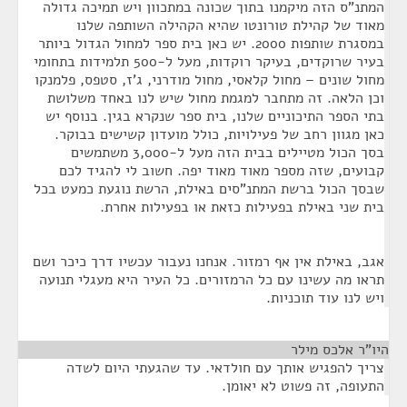
המתנ"ס הזה מיקמנו בתוך שכונה במתכוון ויש תמיכה גדולה
מאוד של קהילת טורונטו שהיא הקהילה השותפה שלנו
במסגרת שותפות 2000. יש כאן בית ספר למחול הגדול ביותר
בעיר שרוקדים, בעיקר רוקדות, מעל ל-500 תלמידות בתחומי
מחול שונים – מחול קלאסי, מחול מודרני, ג'ז, סטפס, פלמנקו
וכן הלאה. זה מתחבר למגמת מחול שיש לנו באחד משלושת
בתי הספר התיכוניים שלנו, בית ספר שנקרא בגין. בנוסף יש
כאן מגוון רחב של פעילויות, כולל מועדון קשישים בבוקר.
בסך הכול מטיילים בבית הזה מעל ל-3,000 משתמשים
קבועים, שזה מספר מאוד מאוד יפה. חשוב לי להגיד לכם
שבסך הכול ברשת המתנ"סים באילת, הרשת נוגעת כמעט בכל
בית שני באילת בפעילות כזאת או בפעילות אחרת.
אגב, באילת אין אף רמזור. אנחנו נעבור עכשיו דרך כיכר ושם
תראו מה עשינו עם כל הרמזורים. כל העיר היא מעגלי תנועה
ויש לנו עוד תוכניות.
היו"ר אלכס מילר
¶
צריך להפגיש אותך עם חולדאי. עד שהגעתי היום לשדה
התעופה, זה פשוט לא יאומן.