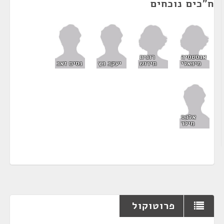
ח"כים נוכחים
אנסטסיה
רונית
מיכאלי
תירוש
יעקב כץ
נסים זאב
אלכס
מילר
פרוטוקול
¶