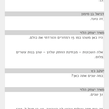
כן.
דניאל בן סימון
¶
זה נועז.
מאיר יצחק הלוי
¶
היו כאן משהו כמו 15 רמזורים והורדתי את כולם.
אלה השכונות – מבחינת הוותק שלהן – שהן בנות עשרים
פלוס.
יעקב כץ
¶
כמה שנים אתה כאן?
מאיר יצחק הלוי
¶
31 שנים.