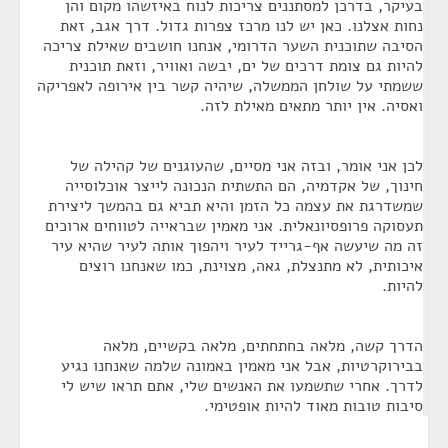
בעיקר, בדרכן למסתננים צריכות לנוח באיזשהו מקום והן
נחות אצלנו. כאן יש לנו מרכז צפרות גדול. דרך אגב, זאת
הסיבה שתוכנית השער הדרומי, אנחנו חושבים שאילת צריכה
להיות גם צומת דרכים של ים, יבשה ואוויר, וזאת תוכנית
ששמתי על שולחן הממשלה, שיהיה קשר בין אירופה לאפריקה
ואסיה. אין יותר מתאים מאילת לזה.
לכן אני אומר, ובזה אני מסיים, שהעוגנים של קהילה של
חינוך, של אקדמיה, הם התשתית הנכונה לייצר אוכלוסייה
שמשדרגת את עצמה כל הזמן והיא תביא גם בהמשך ליצירת
תעסוקה פרופסיונאלית. אני מאמין שבראייה לטווחים ארוכים
זה מה שיעשה אף-גרייד לעיר ויהפוך אותה לעיר שהיא עיר
איכותית, לא מתנצלת, גאה, מצוינת, כמו שאנחנו רוצים
להיות.
הדרך קשה, מלאה בחתחתים, מלאה בקשיים, מלאה
בבירוקרטיות, אבל אני מאמין באמונה שלמה שאנחנו נגיע
לדרך. אחרי שתשמעו את האנשים שלי, אתם תראו שיש לי
סיבות טובות מאוד להיות אופטימי.