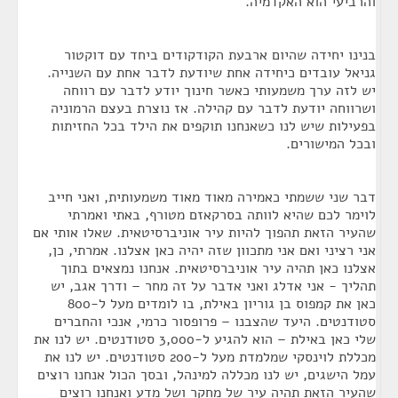
והרביעי הוא האקדמיה.
בנינו יחידה שהיום ארבעת הקודקודים ביחד עם דוקטור
גניאל עובדים כיחידה אחת שיודעת לדבר אחת עם השנייה.
יש לזה ערך משמעותי כאשר חינוך יודע לדבר עם רווחה
ושרווחה יודעת לדבר עם קהילה. אז נוצרת בעצם הרמוניה
בפעילות שיש לנו כשאנחנו תוקפים את הילד בכל החזיתות
ובכל המישורים.
דבר שני ששמתי כאמירה מאוד מאוד משמעותית, ואני חייב
לוימר לכם שהיא לוותה בסרקאזם מטורף, באתי ואמרתי
שהעיר הזאת תהפוך להיות עיר אוניברסיטאית. שאלו אותי אם
אני רציני ואם אני מתכוון שזה יהיה כאן אצלנו. אמרתי, כן,
אצלנו כאן תהיה עיר אוניברסיטאית. אנחנו נמצאים בתוך
תהליך - אני אדלג ואני אדבר על זה מחר – ודרך אגב, יש
כאן את קמפוס בן גוריון באילת, בו לומדים מעל ל-800
סטודנטים. היעד שהצבנו – פרופסור כרמי, אנכי והחברים
שלי כאן באילת – הוא להגיע ל-3,000 סטודנטים. יש לנו את
מכללת לוינסקי שמלמדת מעל ל-200 סטודנטים. יש לנו את
עמל הישגים, יש לנו מכללה למינהל, ובסך הכול אנחנו רוצים
שהעיר הזאת תהיה עיר של מחקר ושל מדע ואנחנו רוצים