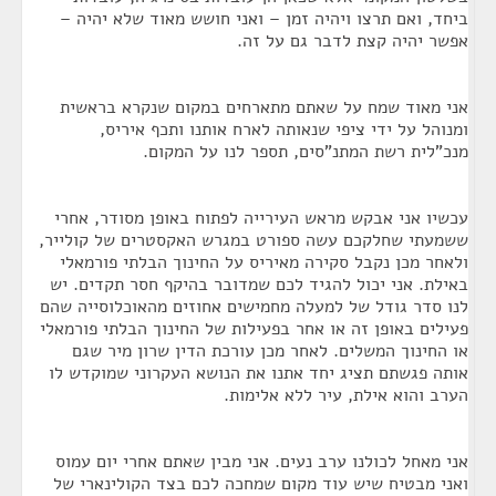
ביחד, ואם תרצו ויהיה זמן – ואני חושש מאוד שלא יהיה –
אפשר יהיה קצת לדבר גם על זה.
אני מאוד שמח על שאתם מתארחים במקום שנקרא בראשית
ומנוהל על ידי ציפי שנאותה לארח אותנו ותכף איריס,
מנכ"לית רשת המתנ"סים, תספר לנו על המקום.
עכשיו אני אבקש מראש העירייה לפתוח באופן מסודר, אחרי
ששמעתי שחלקכם עשה ספורט במגרש האקסטרים של קולייר,
ולאחר מכן נקבל סקירה מאיריס על החינוך הבלתי פורמאלי
באילת. אני יכול להגיד לכם שמדובר בהיקף חסר תקדים. יש
לנו סדר גודל של למעלה מחמישים אחוזים מהאוכלוסייה שהם
פעילים באופן זה או אחר בפעילות של החינוך הבלתי פורמאלי
או החינוך המשלים. לאחר מכן עורכת הדין שרון מיר שגם
אותה פגשתם תציג יחד אתנו את הנושא העקרוני שמוקדש לו
הערב והוא אילת, עיר ללא אלימות.
אני מאחל לכולנו ערב נעים. אני מבין שאתם אחרי יום עמוס
ואני מבטיח שיש עוד מקום שמחכה לכם בצד הקולינארי של