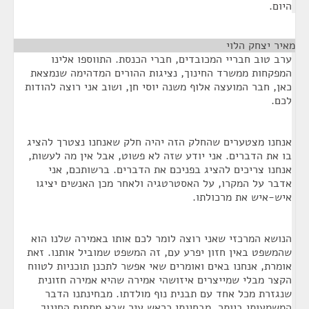
היום.
מאיר יצחק הלוי
¶
ערב טוב חבריי המכובדים, חברי הכנסת. התווספו אלינו
המפקחות ממשרד החינוך, נציגות ההורים המדהימה שנמצאת
כאן, חבר המועצה אלוף משנה יוסי חן, ושוב אני רוצה להודות
לכם.
אנחנו מצטערים שהחלק הזה יהיה חלק שאנחנו נצטרך להציג
בו את הדברים. אני יודע שזה לא פשוט, אבל אין מה לעשות,
אנחנו צריכים להציג בפניכם את הדברים. ברשותכם, אני
אדבר על המקרו, על האסטרטגיה ולאחר מכן האנשים יציגו
איש-איש את מרכולתו.
הנושא המרכזי שאני רוצה לומר לכם אותו באמירה שלנו הוא
שהמשפט באין חזון יפרע עם, זה המשפט שמוביל אותנו. זאת
אומרת, אנחנו באים ואומרים שאי אפשר לתכנן תוכניות לטווח
הקצר מבלי שמייצרים איזושהי אמירה שהיא אמירה חזונית
שנגזרת מכל אחד עם תבנית נוף מולדתו. מבחינתנו הדבר
המשמעותי ביותר, מבחינתי כראש עיר שבא מתחום החינוך