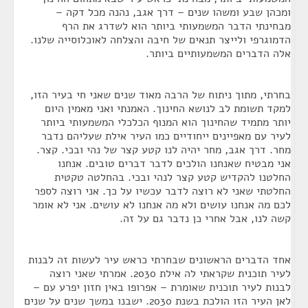
ומכהן שבע ומשהו שנים – דרך אגב, נהנה מכל דקה –
מבחינתי הדבר המשמעותי ביותר הוא לשדרג את הרף
הדמוגרפי ולייצר תנאים של חיבה והצלחה לאוכלוסייה שלנו.
אלה הדברים המשמעותיים ביותר.
בחרתי, מתוך ניתוח של הרבה מאוד שנים שאני חי בעיר הזו,
למקד תשומת לב לנושא החינוך. האמנתי ואני מאמין היום
יותר מתמיד שהחינוך הוא המנוף הכלכלי המשמעותי ביותר
לעיר עם מאפיינים ייחודיים כמו העיר אילת שעליהם נדבר
מחר. דרך אגב, מחר יהיה לנו קטע קצר של נהי ובכי. קצר.
אני מבטיח שאנחנו הולכים לדבר דברים טובים. אנחנו
החלטנו להקדיש קטע קצר לנהי ובכי. בהחלטה טקטית
החלטתי שאני לא רוצה לדבר עכשיו על כך. אני רוצה לספר
לכם מה אנחנו עושים ולא מה אנחנו לא עושים. אני לא אומר
קשה לנו, אבל אחרי כן נדבר גם על זה.
אחד הדברים הראשונים שבחרתי כראש עיר לעשות זה לבנות
לעיר תוכנית שקראתי לה אילת 2030. אמרתי שאני רוצה
לבנות לעיר תוכנית שאומרת – אפרופו באין חזון יפרע עם –
לאן העיר הזו הולכת בשנת 2030. ישבנו במשך שנים על שנים