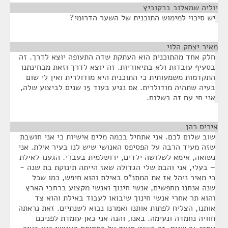
יוליה שמאלוב ברקוביץ
¶
יש סיכוי למימוש התוכנית של השער הדרומי?
מאיר יצחק הלוי
¶
חלק אחד מהתוכנית הוא העתקת שדה התעופה יוצא לדרך. זה
בסעיף עובדות ולא בתיאוריות. זה יוצא לדרך וזאת מבחינתנו
התקדמות משמעותית כי התוכנית היא מודולרית ואין לי שום
בעיה שתהיה מודולרית. אם נגיע בעוד 15 שנים לביצוע שלה,
אני חי עם זה בשלום.
איריס כהן
¶
שוב שלום לכם. אני אתחיל בכמה מלים אישיות כי אני חושבת
שזה מעיד הרבה על הפסיפס האנושי שיש לנו בעיר אילת. אני
נשואה, אימא לשלושה ילדים, ירושלמית בעברי. הגענו לאילת
– בעלי, אני והבת שלי הגדולה שאז הייתה תינוקת בת שנה -
כי מאיר ניהל אז את המתנ"ס באילת והוא חיפש, כמו שכל
שנה אנחנו מחפשים, אנשי חינוך ואנשי מקצוע ברחבי הארץ
והוא תר אחרי אנשי חינוך שיבואו לעבוד באילת והוא צד
אותנו, הצליח לפתות אותנו ואמרנו נבוא לשנתיים. זאת נראתה
חוויה נחמדה ונעימה. באנו, והנה אני כאן עומדת לפניכם