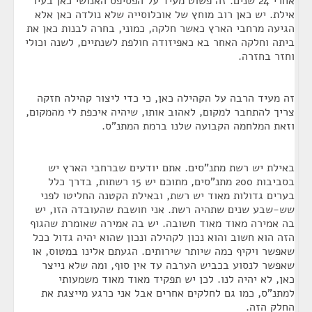
אחרי 24 שנים. זה פשוט מעיד על הפסיפס האנושי כאן בעיר
אילת. יש כאן רוב מוחץ של אוכלוסייה שלא נולדה כאן אלא
הגיעה מרחבי הארץ כאשר חלקה, כמוני, בחרה לבנות כאן את
ביתה וחלקה האחר בא כאפיזודה חולפת לשנתיים, לשנה וכולי
וחזר בחזרה.
זה מעיד הרבה על הקהילה כאן, כי כדי ליצור קהילה חזקה
צריך להתחבר למקום, לאהוב אותו, שיהיה איכפת לי מהמקום,
וזאת המלחמה הקבועה שלנו ברמת המתנ"ס.
באילת יש רשת מתנ"סים. אתם יודעים שברחבי הארץ יש
בסביבות 200 מתנ"סים, מתוכם יש 15 רשתות, בדרך כלל
בערים גדולות מאוד יש רשת, ובאילת הקטנה החליטו לפני
שש-שבע שנים שתהיה רשת. אני חושבת שהעובדה הזו, יש
בה אמירה מאוד מאוד חשובה. יש בה אמירה שאומרת שהגוף
הזה הוא חשוב והוא נכון לקהילה ונכון שהוא יהיה גדול ככל
שאפשר ויקיף כמה שיותר שירותים. הגעתם אלינו במטוס, או
שאפשר לנסוע בכביש הערבה עד אין סוף, ומה שלא נייצר
כאן, לא יהיה לנו. לכן יש תפקיד מאוד מאוד משמעותי
למתנ"ס, כמו גם לחלקים אחרים אבל אני כרגע מייצגת את
החלק הזה.