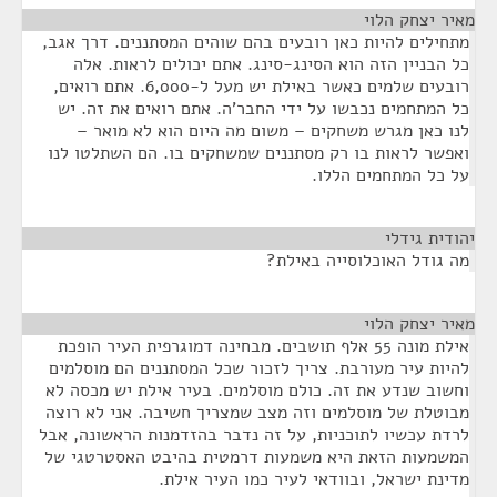
מאיר יצחק הלוי
¶
מתחילים להיות כאן רובעים בהם שוהים המסתננים. דרך אגב,
כל הבניין הזה הוא הסינג-סינג. אתם יכולים לראות. אלה
רובעים שלמים כאשר באילת יש מעל ל-6,000. אתם רואים,
כל המתחמים נכבשו על ידי החבר'ה. אתם רואים את זה. יש
לנו כאן מגרש משחקים – משום מה היום הוא לא מואר –
ואפשר לראות בו רק מסתננים שמשחקים בו. הם השתלטו לנו
על כל המתחמים הללו.
יהודית גידלי
¶
מה גודל האוכלוסייה באילת?
מאיר יצחק הלוי
¶
אילת מונה 55 אלף תושבים. מבחינה דמוגרפית העיר הופכת
להיות עיר מעורבת. צריך לזכור שכל המסתננים הם מוסלמים
וחשוב שנדע את זה. כולם מוסלמים. בעיר אילת יש מכסה לא
מבוטלת של מוסלמים וזה מצב שמצריך חשיבה. אני לא רוצה
לרדת עכשיו לתוכניות, על זה נדבר בהזדמנות הראשונה, אבל
המשמעות הזאת היא משמעות דרמטית בהיבט האסטרטגי של
מדינת ישראל, ובוודאי לעיר כמו העיר אילת.