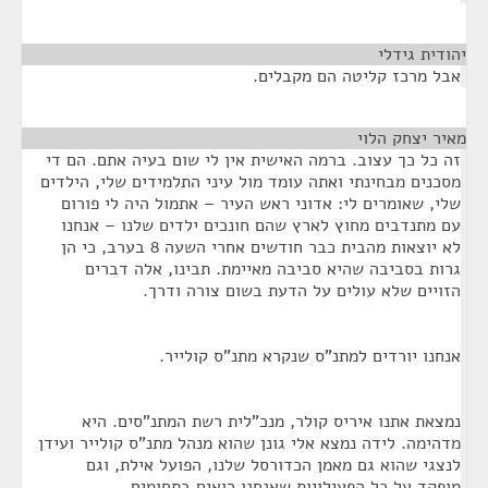
יהודית גידלי
¶
אבל מרכז קליטה הם מקבלים.
מאיר יצחק הלוי
¶
זה כל כך עצוב. ברמה האישית אין לי שום בעיה אתם. הם די
מסכנים מבחינתי ואתה עומד מול עיני התלמידים שלי, הילדים
שלי, שאומרים לי: אדוני ראש העיר – אתמול היה לי פורום
עם מתנדבים מחוץ לארץ שהם חונכים ילדים שלנו – אנחנו
לא יוצאות מהבית כבר חודשים אחרי השעה 8 בערב, כי הן
גרות בסביבה שהיא סביבה מאיימת. תבינו, אלה דברים
הזויים שלא עולים על הדעת בשום צורה ודרך.
אנחנו יורדים למתנ"ס שנקרא מתנ"ס קולייר.
נמצאת אתנו איריס קולר, מנכ"לית רשת המתנ"סים. היא
מדהימה. לידה נמצא אלי גונן שהוא מנהל מתנ"ס קולייר ועידן
לנצגי שהוא גם מאמן הכדורסל שלנו, הפועל אילת, וגם
מופקד על כל הפעילויות שאנחנו רואים בתחומים