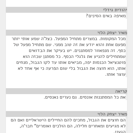
יהודית גידלי
¶
מאיפה באים הסינים?
מאיר יצחק הלוי
¶
מכל המקומות. במצרים מתחיל המפעל. כצל'ה שמע אותי יותר
מפעם אחת והוא יודע את זה טוב ממני. שם מתחיל מפעל של
כסף. זה מנפאוור למסתננים. יש בעיקר את הבדואים
שמתחילים להניע את גלגלי הכסף. כל מסתנן שכזה הוא
פוטנציאל הכנסות יפה, מביאים אותו עד לקו הגבול, מנחים
אותו, הוא חוצה את הגבול בלי שום הפרעה כי אף אחד לא
עוצר אותו.
קריאה
¶
את כל המסתננות אונסים. גם נערים נאנסים.
מאיר יצחק הלוי
¶
הם חוצים את הגבול, מחכים להם החיילים הישראליים ואם הם
לא מגיעים ומאחרים חלילה, הם הולכים ואומרים" חבר'ה,
הגענו.