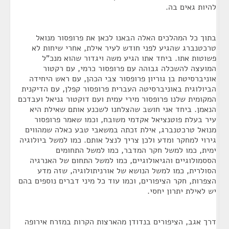
להיות גאים בה.
בתוך כל המהלכים האלה הבאנו לכאן את פרופסור מנואל
טרכטנברג שהגיע לפני חודש לעיר אילת, אחרי שיחות לא
פשוטות אתו. ביחד אתו הגיע משה ויגדור שהוא מנכ"ל
המועצה להשכלה גבוהה עם פרופסור כרמי, עם רקטור
אוניברסיטת בן גוריון פרופסור צבי הכהן, עם ראש היחידה
הביולוגית באוניברסיטה העברית פרופסור קפלן, עם הדיקנית
המקומית שלנו פרופסור מירי עמית ועם דוקטור גניאל ועבדכם
הנאמן. ביחד אני חושב שהצלחנו לשכנע אותם שאילת היא
עיר בעלת פוטנציאל אקדמי משובח, וכמו שאמר פרופסור
מנואל טרכטנברג, אילת זכתה במשאבי טבע כאלה שמהווים
גירוי למחקר ומדע ולכן צריך לנצל אותם. כמו למשל ביולוגיה
ימית, כמו למשל חקר המדבר, כמו למשל התחומים
הססמולוגיים והגיאולוגיים, כמו למשל התחום של האנרגיה
הסולרית, כמו למשל הנושא של אורניתולוגיה, שזה מדע
הצפרות, חקר הציפורים, וכמו עוד כל מיני דברים נוספים בהם
יש לאילת יתרון יחסי.
דרך אגב, הציפורים בנדודן מהארצות הקרות במזרח אירופה