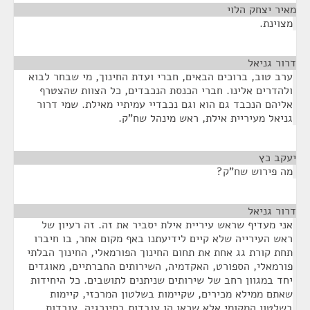
מאיר יצחק הלוי
¶
מצוינת.
דרור גניאל
¶
ערב טוב, ברוכים הבאים, חברי ועדת החינוך, מי שבחר לבוא
ולהדרים אלינו. חברי הכנסת הנכבדים, כל הצוות שהצטרף
אליהם הנכבד גם הוא וגם נכבדיי עמיתיי מאילת. שמי דרור
גניאל מעיריית אילת, ראש מינהל שח"ק.
יעקב כץ
¶
מה פירוש שח"ק?
דרור גניאל
¶
אני מעדיף שראש עיריית אילת יסביר את זה. זה רעיון של
ראש העירייה שלא קיים לידיעתנו באף מקום אחר, בו חיברו
תחת קורת גג אחת את תחום החינוך הפורמאלי, החינוך הבלתי
פורמאלי, הספורט, האקדמיה, השירותים החברתיים, מאוגדים
יחד במגוון רחב של שירותים שניתנים לתושבים. כל היחידות
שאתם ממילא מכירים, שקיימות בשלטון המרכזי, קיימות
בשלטון המקומי אלא שכאן הן עובדות בסינרגיה, עובדות