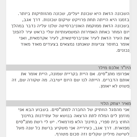
השכונה הזאת היא שכונת יעלים, שכונה מהוותיקות ביותר.
בזמנו היא הייתה תחת פרויקט שיקום שכונות. דרך אגב,
בשכונה הזאת ממוקמת האוניברסיטה שלנו עליה נדבר במהלך
יום המחר כאחת האמירות המשמעותיות שלי כראש עיר להפוך
את העיר הזאת לעיר אוניברסיטאית, לעיר אקדמאית, ואני
אומר בחוסר צניעות שאנחנו נמצאים בצעדים מאוד מאוד
נכונים.
היו"ר אלכס מילר
¶
אפרופו מתנ"סים. אם היית בקריית שמונה, היית אומר את
אותם הדברים. הייתה לנו שם היום ישיבה. מה שקורה שם, זה
פשוט לא יאומן.
מאיר יצחק הלוי
¶
אני מהסגל הוותיק של החברה למתנ"סים. בשבוע הבא אני
מוזמן לים המלח לתת הרצאה בנושא של עתידנות בחינוך
החוץ בית ספרי, בחינוך הלא פורמאלי. יש לי רשת מתנ"סים
מפוארת. דרך אגב, כעירייה אני משקיע ברשת כל שנה מעל
לשישה מיליון שקלים וזה סכום מטורף.