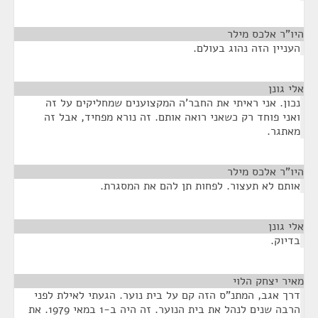
היו"ר אלכס מילר
¶
העניין הזה נהוג בעולם.
אלי גונן
¶
נכון. אני ראיתי את החבר'ה המקצוענים שמחליקים על זה
ואני פוחד רק כשאני רואה אותם. זה נורא מפחיד, אבל זה
מאתגר.
היו"ר אלכס מילר
¶
אותם לא תעצור. לפחות תן להם את המסגרת.
אלי גונן
¶
בדיוק.
מאיר יצחק הלוי
¶
דרך אגב, המתנ"ס הזה קם על בית נוער. הגעתי לאילת לפני
הרבה שנים לנהל את בית הנוער. זה היה ב-1 במאי 1979. את