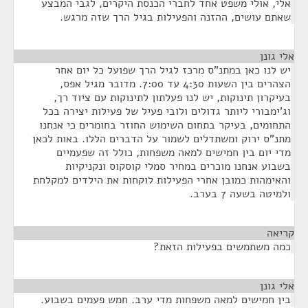
אלי, אולי משפט אחד לחברי הכנסת היקרים, לגבי המבצע
שאתם עושים, ההזנה והפעילות בגיל הרך שזה מרגש.
אלי גונן
¶
יש לנו כאן במתנ"ס מרכז לגיל הרך שפועל כל יום אחר
הצהרים בין השעות 4:30 עד 7:00. מדובר מגיל אפס,
בעיקרון תינוקות, יש לנו פעלתון לתינוקות עם ציוד רך,
וג'ימבורי ליותר גדולים ולובי פעיל של פעילות יצירה בכל
התחומים, בעיקר בתחום השימוש החוזר בחומרים כי אנחנו
מתנ"ס ירוק ומשתדלים לשמור על הדברים הללו. באות לכאן
מדי יום בין חמישים למאה משפחות, כולל זה שפעמיים
בשבוע אנחנו מוכרים במחיר סמלי קוסקוס ונקניקיות
והאימהות כמובן אחרי הפעילות לוקחות את הילדים למקלחת
ולמיטה בשעה 7 בערב.
קריאה
¶
כמה משתמשים בפעילות הזאת?
אלי גונן
¶
בין חמישים למאה משפחות מדי ערב. חמש פעמים בשבוע.