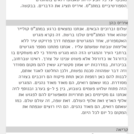
הספורטיביים במתנ"ס. איריס תציג את הדברים. בבקשה.
איריס כהן
¶
שלום וברוכים הבאים. אנחנו נמצאים כרגע במתנ"ס קולייר
שהוא אחד המתנ"סים שלנו ברשת. זה נקרא מגרש
האקספורט, אחד המגרשים שנפתח דרך פרויקט עיר ללא
אלימות שבטח שמעתם עליו . אנחנו פתחנו מספר מגרשים
ברחבי העיר והמגרש הזה הוא מגרש מיוחד כי לא משחקים בו
כדורגל או כדורסל אלא פשוט ענינו על צורך. ראינו שברחוב,
בכיכרות, במדרכות יש אמון סקטרינג שאין להם מקום מסודר
וזה דבר שמהווה סכנת נפשות, ולכן החלטנו לאגד אותם,
לבנות להם כאן רמפות וכאן תחת פיקוח הם רוכבים בצורה
מסודרת. כמו שאתם רואים, הם מאוד מאוד נהנים. המגרש
הזה פתוח שלוש פעמים בשבוע, בין 5 ל-9 בערב ובנוסף לזה
אנחנו גם מקיימים כאן תחרויות ומאפשרים להם לפגוש את
אלוף הארץ ואת אלוף העולם. זאת שפה, זה עולם שלם. כמו
שאתם רואים, הם מאוד נהנים. הם היו רוצים שנפתח את
המקום כל יום לכל היום.
קריאה
¶