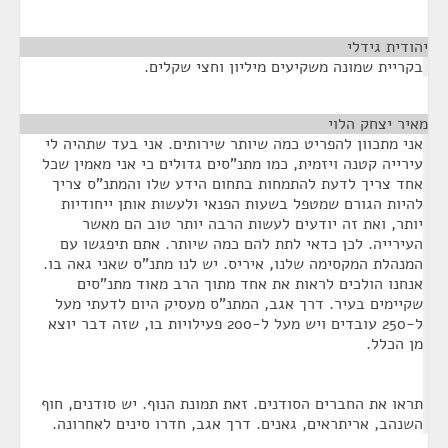
יהודית גידלי
¶
בקריית שמונה משקיעים מיליון וחצי שקלים.
מאיר יצחק הלוי
¶
אני מתכוון להפריט כמה שיותר שירותים. אני בעד שתהיה לי
עירייה קטנה ויזמית, כמו מתנ"סים גדולים כי אני מאמין שכל
אחד צריך לדעת להתמחות בתחום הידע שלו והמתנ"ס צריך
להיות הגורם שמטפל בשעות הפנאי ולעשות אותן ייחודיות
יותר, ואת זה יודעים לעשות הרבה יותר טוב הם מאשר
העירייה. לכן כדאי לתת להם כמה שיותר. אתם תיפגשו עם
המנהלת המקסימה שלנו, איריס. יש לנו מתנ"ס שאני גאה בו.
אנחנו הולכים לראות את אחד מתוך הרב מאוד מתנ"סים
שקיימים בעיר. דרך אגב, המתנ"ס מעסיק היום לדעתי מעל
ל-250 עובדים ויש מעל ל-200 פעילויות בו, שזה דבר יוצא
מן הכלל.
תראו את החברים הסודנים. זאת תמונת הנוף. יש סודנים, חוף
השנהב, אריתראים, גאנים. דרך אגב, חדרו סינים לאחרונה.