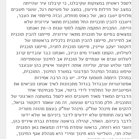
לטפל ראשית במצוקות שקיבלנו, כי קיבלנו עיר שהייתה
במצב של חדלות פירעון, במצב של פשיטת רגל, ששני חשבים
מלווים ישבו כאן, של כאוס מוחלט, ובזה סיימתי את העבר,
וישבנו להכין תוכניות החל מתוכנית מתאר עירונית שלא
הייתה. התכנית התקפה תקפה לסוף שנות ה-70 ואנחנו
נמצאים בסיום של תוכנית מתאר עירונית. סיימנו להכין תוכנית
אב לתיירות, סיימנו להכין תוכנית כלכלית בראשותו של
דוקטור יעקב שיינין, סיימנו תוכנית לחניה, סיימנו תוכנית
לשילוט, הקמנו תאגיד מים וביוב, ואנחנו כבר עובדים קרוב
לשלוש שנים או שנתיים על תוכנית אב לחינוך שהסתיימה
לפני שלוש שנים, שליווה אותה דוקטור איציק כהן שבעבר
שימש כמנהל המינהל הפדגוגי במשרד החינוך. התוכנית,
במהלך היממה תשמעו עליה. יש בה הרבה אמירות
אסטרטגיות שבגדול בגדול מתכוונות לאיך אנחנו מביאים את
המיטביות של התלמיד לידי ביטוי, אבל מבחינתי אחד
הדברים המאוד מאוד חשובים הוא לטפל במשתנה הארגוני של
התוכנית. חלק מהדברים שנעשו, זה מה שאמר דוקטור גניאל,
להקים את מינהל שח"ק. מינהל שח"ק בעצם מהווה מטריה
לארבעה תחומים שלא יודעים לדבר ביניהם או שלא ידעו
לדבר ביניהם. האחד, קהילה בראשה עומדת גברת איריס כהן,
השני הוא רווחה, בראשו עומדת פרידה ונמצאת כאן הסגנית
שלה חני, השלישי הוא חינוך ומירי היא מנהלת אגף החינוך,