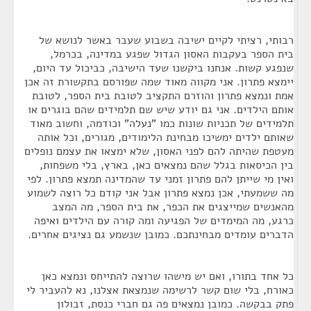
רבותי, רציתי לקיים ישיבה בשבוע שעבר באשר לנושא של
בית הספר בעקבות האסון הגדול שפגע במדינה, בכרמל,
שנפגע קשות. אנחנו ביקשנו שעד הישיבה, כביכול עד היום,
יימצא פתרון. אני מקווה מאוד שמה שפורסם בתקשורת זה אכן
אמת ונמצא פתרון והוזרם התקציב לטובת בית הספר, לטובת
אותם הילדים. אני גם יודע שיש שם תלמידים שהם בוגרים או
תלמידים של תכניות שונות כמו "נעלה" וכודמה, וחשוב מאוד
שאותם ילדים ימשיכו מבחינת הלימודים, מגורים, וכל אותה
מעטפת שהיתה להם לפני האסון, שלא ימצאו את עצמם נופלים
בין הכיסאות בגלל שהם נמצאים כאן, בארץ, בלי משפחות,
ואין מי שייתן להם פתרון זמני עד שהמדינה תמצא פתרון. לפי
מה ששמעתי, אכן נמצא פתרון אבל אני קודם כל רוצה לשמוע
מהאנשים שמייצגים את הכפר, את בית הספר, מה המצב
כרגע, מה המימדים של הפגיעה ומה קורה עם הילדים ואיפה
הדברים עומדים מבחינתכם. כמובן שנשמע גם נציגים אחרים.
כל אחד בתורו, ואם יש מישהו שרוצה להתייחס ונמצא כאן
כאורח, בלי שום קשר לרשימה שנמצאת אצלנו, נא להעביר לי
פתק בבקשה. כמובן נמצאים פה גם חברי כנסת, זבולון