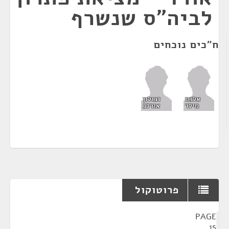
לביה"ס שנשרף
ח"כים נוכחים
אלכס
זבולון
מילר
אורלב
פרוטוקול
¶
PAGE
15