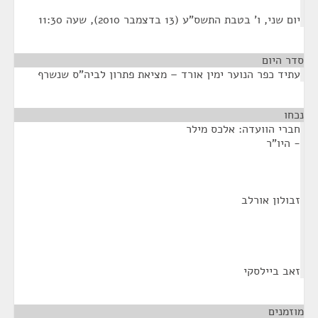
יום שני, ו' בטבת התשס"ע (13 בדצמבר 2010), שעה 11:30
סדר היום
עתיד כפר הנוער ימין אורד – מציאת פתרון לביה"ס שנשרף
נכחו
¶
חברי הוועדה: אלכס מילר
- היו"ר
זבולון אורלב
זאב ביילסקי
מוזמנים
¶