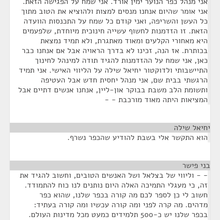
אני מנהל כפר הנוער ימין אורד. אני שמח על הפגישה הזאת.
אני אומר שהיום אנחנו מנסים למצות ולהוציא את הטוב מתוך
כל העשן והשריפה, ואני קודם כל שמח על התכנסות הוועדה
הזאת. זו הזדמנות לחשוף עשייה חינוכית מיוחדת, שלפעמים
היא מאחורי הקלעים ומאוד מאתגרת, ולא תמיד נמצאת
בכותרת. אז הנה, זכינו לא בדרך הראויה אבל אם אנחנו כבר
כאן, אני שמח על ההזדמנות להגיד תודה למינהל לחינוך
התיישבותי ולדוקטור יחיאל שילה על הליווי האישי. אני תמיד
הרגשתי בבית שם, אני מנהל יחסית חדש אבל העטיפה
ותשומת הלב משבת בבוקר און-ליין, אנחנו אנשים דתיים אבל
המציאות היתה מאוד מורכבת - -
יחיאל שילה
¶
הוא התקשר אלי בשבת להודיע שהכפר נשרף.
בני פישר
¶
- - וליווי של בצלאל ושל האנשים הטובים, וחשוב להגיד את
זה, כי מעגלי התמיכה האלה היום נותנים לנו כוח להתמודד.
חשוב לי כן לספר לכם מה קורה בכפר שלנו, שהוא כפר
מדהים. מה קרה לפני ומה קורה עכשיו ומה קורה בעתיד:
בכפר שלנו יש כ-500 תלמידים כמעט מכל מדינות העולם.