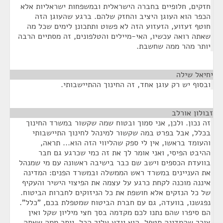
חזקים, חלופיים בחברה הישראלית ובמשפחות ישראליות אלא
הכפר הוא העוגן היציב והחזק שלהם. ברגע שהעוגן הזה
חוטף זעזוע, הזעזוע הזה לא פשוט ותתכונן לימים שכל מה
שאתה רואה עכשיו, האי-מיילים והטלפונים, זה מסתיים הרבה
יותר מהר ממה שחשבת.
יחיאל שילה
¶
ובסוף יש רק עוגן אחד, זה החינוך ההתיישבותי.
זבולון אורלב
¶
זה נכון. ולכן, אני סמוך ובטוח שמה שקשור במשרד החינוך
בכלל, אבל בפרט במה שקשור למינהל לחינוך התיישבותי
והעומד בראשו, אין לי ספק שהליווי הזה הוא... תראה,
ההיבט הפיסי, ואני אומר לך את זה כמי שכרגע גם חבר
בוועדת הכספים וישב שם כבר בישיבה ראשונה עם מי שמנהל
את העניינים במשרד ראש הממשלה ובמשרד הפנים: המדינה
איננה מוכנה לקחת כרגע על עצמה את הפיצוי הישיר והעקיף
של כל הנזקים אלא חושפת את כל הניזוקים לחברות הביטוח.
נפגשנו, בוועדה, גם עם חברת הביטוח שמטפלת בכם, "כלל".
הם סיפרו שהם נתנו לכם מקדמה בסך חצי מיליון שקל ואין
צורך שהמדינה תטפל, הוא יודע עליך הכל, יותר ממה שאתה