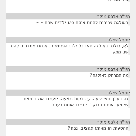
היו"ר אלכס מילר
¶
באולגה צריכים להיות אותם 120 ילדים שהם - -
יחיאל שילה
¶
לא, כולם. באולגה יהיו כל ילדי הפנימייה. אנחנו מסדרים להם
שם מתקן - -
היו"ר אלכס מילר
¶
מה המרחק לאולגה?
יחיאל שילה
¶
זה בערך חצי שעה, 25 דקות נסיעה. יועמדו אוטובוסים
שיסיעו אותם בבוקר ויחזירו אותם בערב.
היו"ר אלכס מילר
¶
ההסעות הן מאותו תקציב, נכון?