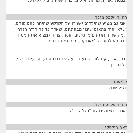
בכמה עשרות מורות חיילות, כמה שאתה יכול לקלוט.
היו"ר אלכס מילר
¶
אני גם מציע שהילדים ישמרו על הקרקע שהיתה להם קודם.
שלא יהיה פתאום שינוי מבחינתם, שאחר כך זה חוזר חזרה
למה שהיה ואז הם מרגישים חוסר. צריך למצוא איזון מסודר
וגם לא להיכנס לפאניקה, מבחינת הדברים.
דרך אגב, קיבלתי הרגע הודעה שחברת הוועדה, עינת וילף,
ילדה בן.
קריאות
¶
מזל טוב.
היו"ר אלכס מילר
¶
אנחנו מאחלים לה "מזל טוב".
זאב בילסקי
¶