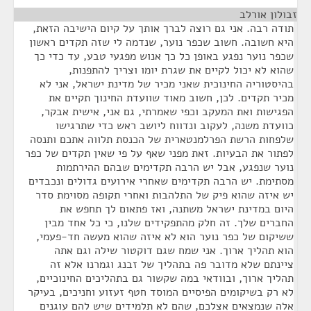
זבולון אורלב
¶
תודה רבה. אני גם רוצה לברך אותך על קיום הישיבה הזאת,
היא חשובה. חשוב שכפר נוער, שנדמה לי שזה תקדים ראשון
שכפר נוער נפגע באופן כל כך אנוש מפגעי טבע, עד כדי כך
שהוא לא יכול לקיים את שגרת יומו וצריך להתפנות,
בהיסטוריה החינוכית שאני מכיר של מדינת ישראל, אני לא
מכיר תקדים. לכן, חשוב מאוד שוועדת החינוך תקיים את
הפגישות ואת המעקב וכפי שאמרתי, גם אני, אישית אבקר,
כוועדת משנה, לעקוב ונדווח ליושב ראש כדי שתרגישו
שלפחות הרשת הפרלמנטארית של הכנסת תלווה אתכם ותנסה
לפתור את הבעיות. זאת מפני שאף על פי שאין תקדים של כפר
נוער שנפגע, אבל יש הרבה תקדימים שבהם ההירתמות
מסתימת. יש הרבה תקדימים שאחרי אירועים גדולים ונכבדים
יש איזה שהוא פיק של התלהבות ואחרי תקופה מסוימת סדר
היום במדינת ישראל משתנה, ואז פתאום לך תחפש את
החברים שלך. זה חלק מהתפקידים שלנו, כי כל אחד מבין
ששיקום של כפר נוער הוא לא איזה שהוא מעשה חד-פעמי,
הוא תהליך ארוך. אני שמח שגם דוקטור שילה וגם אתה
ציינתם שלא מדובר פה בתהליך של זבנג וגמרנו אלא זה
תהליך ארוך, ובוודאי במה שקשור גם בתהליכים החינוכיים,
לא רק בשיקומים הפיסיים המוסד חטף זעזוע וחניכים, בעיקר
אלה שנמצאים אצלכם, שהם לא תלמידים שיש להם עוגנים