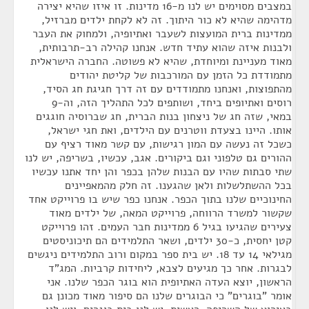
במצבים מסוימים יש לנו מ-16 מדינות. זו איזו שהיא יצירה
מדהימה שהיא לא כור היתוך. זה לא לקחת ילדים מברזיל,
ממדינות ברית המועצות לשעבר ואתיופיה, ולמחוק את העבר
ולבנות איזה שהוא עתיד חדש. אנחנו קהילה רב-תרבותית,
מאוד מעניינת ומיוחדת, שהיא לא פשוטה. החברה הישראלית
מתמודדת כל הזמן עם המורכבות של קליטת יהודים
מהתפוצות, ואנחנו מתמודדים עם זה דרך חגיגת חג הסיד,
רוסים ואתיופים ביחד, ושותפים לכל התהליך הזה, וה-9
במאי, שזה חג של ניצחון בנות הברית, חג שברוסיה חוגגים
אותו. היינו בצעדת ווטרנים עם הילדים, ואת חגי ישראל,
כשכל זה נעשה עם המון רגישות, עם קשר מאוד רציף עם
ההורים גם טלפוני וגם ביקורים. אגב, עכשיו, בשריפה, יש לנו
שתי סבתות שהיו עם הבנות שלהן בכפר והן יחד אתנו עכשיו
בכל ההשתלשלות ולאן שהגענו. זה חלק מהמאפיינים
החינוכיים שלנו בתוך הכפר. אנחנו כפר שיש בו פרוייקט אחד
שקשור למשרד הרווחה, פרוייקט המאה, של ילדים מאוד
צעירים שהגיעו בגיל 6 ממדינות חבר העמים. זהו פרוייקט
קטן יחסית, כ-30 ילדים, ושאר התלמידים הם תיכוניסטים
מגילאי 14 עד 18. יש בית ספר במקום ורוב התלמידים ניגשים
לבגרות. אחר כך מגיעים לצבא, ליחידות קרביות. המג"ד
הראשון, יוצא העדה האתיופית הוא בוגר הכפר שלנו. אני
אומר "בוגרים" כי הבוגרים שלנו הם סיפור מאוד מכונן גם