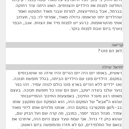
החלטה לפנות את הילדים והצוותים. האש היתה עוד רחוקה
בכרמל, אבל בהתייעצות, למרות שבני מאוד התעקש ואמר
שהילדים יחוו טראומה גדולה מאוד, אמרתי לו: בני, תעזוב
אותי מהטראומות. כרגע יש לפנות מיד את הצוות. אגב, הכפר
נשרף ביום שבת לפנות בוקר.
קריאה
¶
לאן הם פונו?
יחיאל שילה
¶
ראשית, באותו יום היה יום הורים והיו איזה 10 אוטובוסים
במקום. הילדים פונו עם הילדים הביתה, בגלל חופשת חנוכה.
120 ילדים ללא הורים בארץ פונו כולם לנווה עמיר. זהו כפר
נוער שלנו בשדה יעקב, ושם הם שהו כל חופשת חנוכה. בעצם
מאותו רגע משרד החינוך, באמצעות החינוך ההתיישבותי
שהוא ה"אבא" של המקום הזה, הוא המפקח וגם מתקצב אותו
בכ-90% מתקציבו במקום הזה. אנחנו מלווים אותו ליווי מאוד
צמוד. מנהל הכפר יספר, כמובן, מה קרה שם ועל הנזק שם,
שהוא נזק די גדול. אני שמח שעד עצם היום הזה, איחרנו את
בואם של התלמידים, הם לא חזרו מהחופשה ביום ראשון.