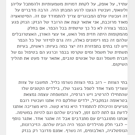
עתיד, על אופק, על לקחת דמויות משמעותיות ולהסתכל עליהן
ולשאוף, ועכשיו הגענו לרגע המבחן הזה. הרבה מדברים על
זה ועכשיו עולם המבוגרים צריך להתמודד עם זה. הסיטואציה
מאוד מרוכבת, אני אתאר קצת את הרובד של הנזק: הנזק פגע
בכפר בצורה לא כל כך שיטתית בכל הכפר. אם בחלק
מהמקומות היתה חזית מול האש, אז עצי האורן, האצטרובלים
שלהם זה כמו רימונים כאלה, וזה גרם לפיזור של כל הכפר
ויש לנו בתים בתפזורת וזה יצר כמה בעיות: ראשית, בעיות
תשתית של חשמל ומים שקרסו בכפר וכרגע הם בטיפול גם של
חברת חשמל וגם של אנשים טובים, אתאר עוד מעט את תהליך
השיקום.
בתי הצוות – רוב בתי הצוות נשרפו כליל. תחשבו על צוות
שצריך מצד אחד לטפל בשבר שלו, בילדים הקטנים שלו
שהתחילו להרטיב ויש רגרסיה, והמשפחה עצמה נמצאת
בטראומה ובמקביל, ילדים שחלקם היו אתנו ועכשיו רובם
מגיעים והיכולת להתמודד היא נורא קשה. היא מצריכה אותנו
לדעת גם לתת להם זמן, לצרכים שלהם וגם להיות במשימה.
אנחנו מתוגברים עם מתנדבים אבל זה אתגר אחד. אתגר נוסף
– לגבי חלק מהילדים הכפר היה הבית שלהם. הזיכרונות,
הנוסטלגיה, האלבומים, זה נשרף. אמנם מדובר רק בנזק