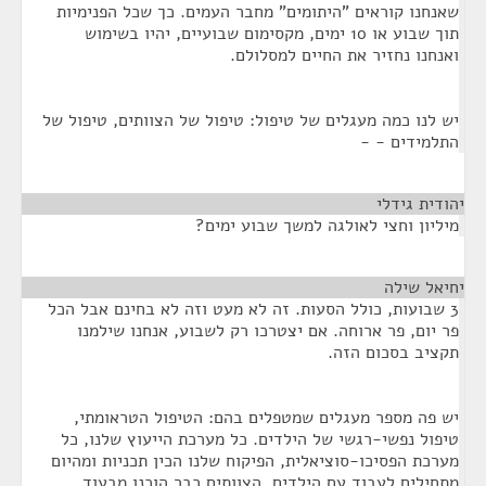
שאנחנו קוראים "היתומים" מחבר העמים. כך שכל הפנימיות
תוך שבוע או 10 ימים, מקסימום שבועיים, יהיו בשימוש
ואנחנו נחזיר את החיים למסלולם.
יש לנו כמה מעגלים של טיפול: טיפול של הצוותים, טיפול של
התלמידים - -
יהודית גידלי
¶
מיליון וחצי לאולגה למשך שבוע ימים?
יחיאל שילה
¶
3 שבועות, כולל הסעות. זה לא מעט וזה לא בחינם אבל הכל
פר יום, פר ארוחה. אם יצטרכו רק לשבוע, אנחנו שילמנו
תקציב בסכום הזה.
יש פה מספר מעגלים שמטפלים בהם: הטיפול הטראומתי,
טיפול נפשי-רגשי של הילדים. כל מערכת הייעוץ שלנו, כל
מערכת הפסיכו-סוציאלית, הפיקוח שלנו הכין תכניות ומהיום
מתחילים לעבוד עם הילדים. הצוותים כבר הוכנו מבעוד