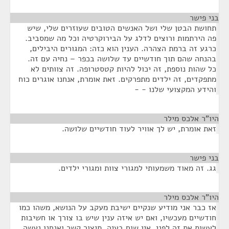
בני פישר
¶
תחושת הבטן שלי ושל האנשים הטובים שעוזרים שלי, שיש
פה הירתמות ורוצים לדלג על הבירוקרטיה וכל מה שמסביב.
כרגע זה ברמת הצהרה. הענין הוא כזה: המגורים היבילים,
בהנחה שהם תוך חודשיים עד שלושה בכפר – נחיה עם זה.
כל שהות נוספת, זה יכול להיות קטסטרופה. זה צוותים לא
מתפקדים, זה ילדים מתפרקים. זאת אומרת, אנחנו אוגרים כוח
והידע המקצועי שלנו - -
היו"ר אלכס מילר
¶
זאת אומרת, יש לך אוויר לעוד חודשיים שלושה.
בני פישר
¶
גג. זה מאוד משמעותי למגורי צוות ומגורי ילדים.
היו"ר אלכס מילר
¶
אז כבר אני מודיע שנקיים ישיבת מעקב על הנושא, משהו כמו
חודשיים מעכשיו, ואם יש איזה ענין שיש בו צורך או חשיבות
לעשות את זה לפני, אין שום בעיה. תיצור קשר ואנחנו נעשה