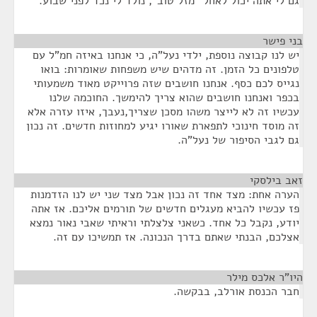
גם לי אתה יכול לאחל "מזל טוב", נולד לי נכד לפני שבוע.
בני פישר
¶
יש לנו קבוצה נוספת, ילדי נעל"ה, כי אנחנו באיזה חמ"ל עם
טלפונים כל הזמן. זה מדהים שיש משפחות שאומרות: בואו
נגייס לכם כסף. אנחנו חושבים שזה פרוייקט מאוד משמעותי
בכפר ואנחנו חושבים שהוא צריך להימשך. החוכמה שלנו
עכשיו זה לא לייצר משהו מסכן שצריך,נעבך, איזו עזרה אלא
זה מוסד חינוכי לתפארת שאורו יגיע למחוזות חדשים. זה נכון
גם לגבי הסיפור של נעל"ה.
זאב בילסקי
¶
הערה אחת: מצד אחד זה נכון אבל מצד שני יש לנו הזדמנות
פז עכשיו להביא מעגלים חדשים של תורמים אליכם. אז אתה
יודע, נקבל כל אחד. כשאני צלצלתי וראיתי שאבי נאור נמצא
אצלכם, הבנתי שאתם בדרך הנכונה. אז תמשיכו עם זה.
היו"ר אלכס מילר
¶
חבר הכנסת אורלב, בבקשה.