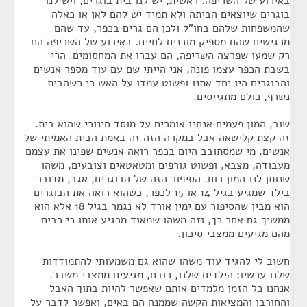
באירוע של השריפה. ראשית, יש לנו בית בוגרים, ויש לנו
בוגרים שיוצאים הביתה ולא תמיד יש להם לאן או כאלה
שהמשפחות שלהם בחו"ל ולכן הם גרים בכפר, עד שהם
מרגישים שהם מספיק מוכנים לחיים. באירוע של השריפה הם
רק שמעו שפרצה השריפה, הם עברו את המחסומים. הרי
בשבת הכפר עצמו פונה, אני הייתי שם עם עוד מספר אנשים
והבוגרים היו יחד אתנו ופשוט עמדו על האש כי כשהבית
נשרף, כולם מתגייסים.
שוב, המון פעמים אנחנו אומרים על מוסד חינוכי שהוא בית.
זה קצת קלישאה אבל במקרה הזה זה באמת הבית האמיתי של
אנשים. מי שמסתובב היום בכפר רואה אנשים שפינו את עצמם
מעבודה, מצבא, ופשוט גורפים ומטאטאים וצובעים, משהו
שנותן לנו המון כוח. הסיפור הזה של הבוגרים, אגב, מדובר
בילד שמגיע בגיל 14 או 15 לכפר, כשהוא רואה את הבוגרים
הוא מבין שהסיפור עם ימין אורד לא נגמר בגיל 18 אלא הוא
ממשיך גם אחר כך, וזה משהו שמאוד מרגיע אותו כי רבים
מהם מגיעים ממצבי סיכון.
חשוב לי להגיד עוד משהו שהוא גם משמעותי להתמודדות
שלנו עכשיו: הילדים שלנו, רובם, מגיעים ממצבי משבר.
אנחנו כל הזמן מלמדים אותם שאפשר להיות בתוך האבל
והחורבן והמציאות הקשה שממנה הם באים, ואפשר לדבר על