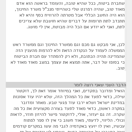
שחברת ביטוח, ככל שהיא טובה, והעומד בראשה הוא אדם
מאוד טוב, שהיה רפרנט שלי כשהייתי מנכ"ל משרד החינוך,
הוא היה החשב הכללי אבל מטרתה להרוויח כסף והיא לא
תתנדב לתת תרומות על דברים שהיא חושבת שלא צריכים
לתת, ואני לא יודע אם הכל היה מבוטח, אין לי מושג.
לכן, אני מבקש גם מכם וגם ממשרד החינוך וגם ממשרד ראש
הממשלה לעמוד על הנקודה הזאת ולא להרפות מהענין הזה
שהמדינה תהיה הכתובת, ולא רק להסתדר עם חברת הביטוח
כי בסופו של דבר, אתה תמצא את עצמך במצב מאוד מאוד לא
טוב.
הדבר השני שאני רוצה לומר
¶
הואיל ומדובר בתקדים, ואני במיוחד אומר זאת לך, דוקטור
שילה, כדאי לתעד את כל המהלך הזה, שלא יהיו עוד אסונות
במדינת ישראל ושלא ירבו עוד פגעי טבע. מאחר ומדובר
במקרה ראשון, כדאי מאוד לתעד בצורה מקצועית את כל מה
שקרה. זה גם יעזור, אולי, לדוקטור פישר להיזון חוזר, לראות
וכולי. הליווי, לדעתי, מאוד חשוב כי אין לו ספר לפתוח
עכשיו, ואין לו יועץ באקדמיה לגבי מה עשו במקרים קודמים