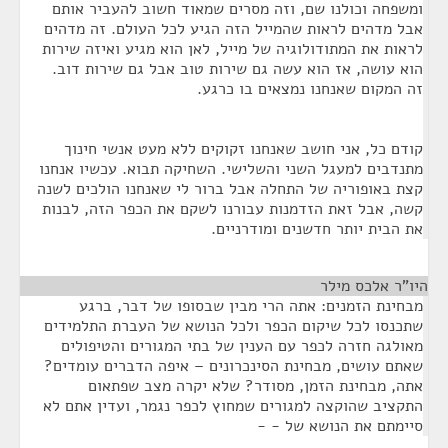
ומשפחה וכולנו שם, וזה מסרים שמאוד חשוב להעביר אותם
אבל מדהים לראות שהמייל הזה הגיע לכל העולם. זה מדהים
לראות את המתודולוגיה של מייל, לאן הוא מגיע ואיזה שירות
הוא עושה, אז הוא עשה גם שירות טוב אבל גם שירות דוב.
זה המקום שאנחנו נמצאים בו כרגע.
קודם כל, אני חושב שאנחנו זקוקים ללא מעט אנשי חינוך
מתנדבים למעגל השני והשלישי. השחיקה תבוא. עכשיו אנחנו
קצת באופוריה של התחלה אבל ברור לי שאנחנו הולכים לשנה
קשה, אבל זאת הזדמנות עבורנו לשקם את הכפר הזה, לבנות
את הבית יותר חדשנים ומודרניים.
היו"ר אלכס מילר
¶
מבחינת הזמנים: אתה הרי מבין שבסופו של דבר, ברגע
שתכנסו לכל שיקום הכפר ולכל הנושא של העברת התלמידים
מאולגה חזרה לכפר עם הענין של בתי המגורים והטיפולים
שאתם עושים, מבחינת הסינכרונים – איפה הדברים עומדים?
אתה, מבחינת הזמן, מסודר? שלא יקרה מצב שפתאום
התקציב שהוקצה למגורים שמחוץ לכפר נגמר, ועדין אתם לא
סיימתם את הנושא של - -