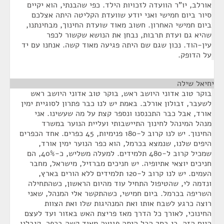
אורלב, יו"ר הוועדה לזכויות הילד. כפי שהבנתי, הוא יקיים
סיור ביום חמישי ואני יודע שוועדת הקליטה היתה אצלכם
ביום חמישי האחרון. חשוב מאוד שועדת החינוך, מבחינתנו,
שהיא גם ועדת תרבות, נבחן את הנושא שקשור לכפר
עין-הוד. נכון שגם שם היתה פגיעה מאוד קשה. אנחנו עם יד
על הדופק.
יחיאל שילה
¶
בוקר טוב אדוני היושב ראש, בוקר טוב אדוני היושב ראש
לשעבר, זבולון אורלב. באמת יש לנו כבר פתרון לסוגיית ימין
אורד, אבל כבר התכנסנו ונספר קצת על מה שעשינו. אני
מנהל המינהל לחינוך התיישבותי ועליית הנוער במשרד
החינוך. יש לנו קרוב ל-180 פנימיות, 45 כפרים. אחד הכפרים
היפים שלנו, שנמצא בכרמל, הוא כפר הנוער ימין אורד,
שמכיל קרוב ל-480 תלמידים. למעלה משליש, כ-40%, הם
חניכים יוצאי אתיופיה. יש חניכים מברזיל, מישראל, מחבר
העמים. יש לנו קרוב ל-120 תלמידים ללא הורים בארץ,
ונדמה לי, שהטיפול התחיל עוד מהיום הראשון, כשהתחילה
השריפה בכרמל. ביום חמישי, כשהתקשר אלי המנהל, שאני
רוצה כרגע לשבח אותו ואת המנהיגות שלו ואת הצוות
החינוכי, לאורך כל הדרך מאז פריצת האש באזור ועד לעצם
היום הזה, כי בסך הכל היתה פגיעה מאוד קשה בכפר. קיבלנו