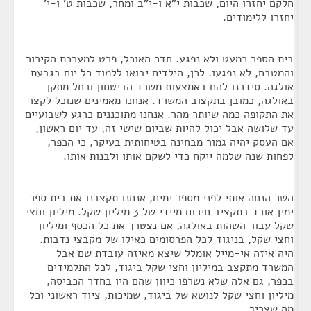
חלקם יחזרו היום, שכבות י"א ו-י"ב ומחר, שכבות ט' ו-י'
יחזרו ללימודים.
בית הספר כמעט ולא נפגע. חדר האוכל, פרט למערכת הקירור
והמטבח, לא נפגעו. לכן, הילדים יבואו ללמוד כל יום בגבעת
אולגה. סידרנו להם באמצעות משרד הביטחון ורחל מתקן
באולגה, כמובן בתקצוב המשרד. אנחנו מאמינים שנוכל לקצר
את התקופה כמה שיותר מהר. אנחנו מתוכננים כרגע לשבועיים
עד שלושה אבל יכול להיות שביום שישי זה, עד יום ראשון,
אם העסק יהיה גמור מבחינה בטיחותית בעיקר, כי הכפר,
לפחות שנה שלמה ייקח כדי לשקם אותו ולבנות אותו.
השר הנחה אותי לפני מספר ימים, אנחנו תקצבנו את בית ספר
ימין אורד בתקציב חירום מיידי של 3 מיליון שקל. מיליון וחצי
שקל עבור השהות באולגה, אם נצטרך את כל הכסף ומיליון
וחצי שקל, בניגוד לכל הפרסומים כאילו של מקבצי נדבות.
היה איזה אי-מייל אומלל שיצא מאיזה עובדת שם אבל
המשרד מתקצב במיליון וחצי שקל ביגוד, לכל התלמידים
בכפר, גם אלה שלא נשרפו כיוון שהם היו בחדר הכביסה,
מיליון וחצי שקל לנושא של ביגוד, שמיכות, ציוד ראשוני וכל
מה שצריך.