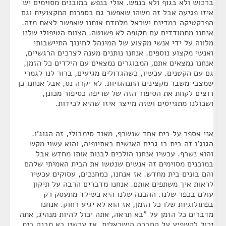
ברכוש ולא בגוף ולא בנפש. אולי בנפש במובנים מסוימים יש
איזו פגיעה אבל זה משהו שאפשר גם בספרות המקצועית וגם
הפרקטיקה במדינת ישראל מלמדת אותנו שאפשר לצאת מזה.
אנחנו מתמודדים עם תקופה לא פשוטה. הצוות הטיפולי שלנו
מלווה על ידי אנשי מקצוע של המינהל לחינוך התיישבותי
ואנשי מקצוע נוספים. אנחנו נותנים מענה לצרכים הרגשיים,
אנחנו נמצאים אתם, המבוגרים נמצאים עם הילדים כל הזמן,
גם עם הקטנים. עכשיו, כשהגדולים מגיעים, ברור לנו לגמרי
שמצבי משבר מקצינים התנהגויות. לא יקרה נס, אבל אנחנו כן
רוצים לקחת את הסיפור הזה של שריפה כסיפור מכונן,
ושכולנו מתגייסים ושזה מייצר איזו שהיא לכידות.
אני אספר על בית אחד שנשרף, מאוד סימבולי, זה הגוג'ו.
הגוג'ו זה בית בו גרים האנשים באתיופיה, והוא עשוי מקש
והוא נשרף. עכשיו אנחנו הולכים לבנות אותו מחדש אבל
במובנים מסוימים זה אנשים שנטשו את הבית האמיתי שלהם
והם בונים בית מחדש. אז אנחנו, כמחנכים, עסוקים עכשיו
לראות איך משתפים אותם. אנחנו מדברים הרבה על תיקון
עולם בכפר שלנו. ההבנה שלנו היא כשילד מתעסק רק
בפתולוגיות שלו כל הזמן, אז הוא לא יגיע רחוק. אנחנו
מדברים כל הזמן על "בא תראה, אתה יכול להיות מנהיג, אתה
יכול להשפיע על החברה הישראלית, אז עכשיו בא תבנה בית,