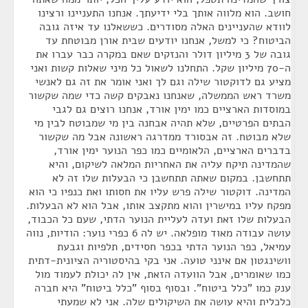
חושב. הוא מלווה אותך בלי ידיעתך. אנחנו התעניינו ורצינו
לוודא שהעניינים האלה מסודרים. כששאלנו עד איזה גובה
הביטוח? כי למשל, אנחנו יודעים שבית אורן מבוטחת עד
גובה של 3 מיליון דולר והנזקים שאם במקרה כבר עברו את
ה-70 מיליון שקל. התחלנו לשאול כל מיני שאלות קשות ואני
מציע גם לדוקטור שילה וגם לך ואני אומר את זה גם לאנשי
משרד ראש הממשלה, שאנחנו נאבקים קשה כדי שמה שקשור
במוסדות הארציים כמו ימין אורד, אנחנו רוצים גם לגבי
הבתים הפרטיים, שלא תהיה אבחנה בין מי שמבוטח לבין מי
שלא מבוטח. זה אבסורד ממדרגה ראשונה אבל מה שקשור
בדברים הארציים, הלאומיים כמו כפר הנוער ימין אורד,
שהמדינה תיקח עליה את האחריות המלאה לשיקום, והיא
תתחשבן. במקום שאתה תתחשבן כי הבעלות שלו זה לא
המדינה. דוקטור שילה פרש עליו את חסותו ואת כנפיו כי הוא
מפקח עליו במישרין והוא מתקצב אותו, אבל הוא לא הבעלות.
הבעלות שלו זאת ועדה לעליית הנוער הדתי, שעם כל הכבוד,
עושה עבודה מאוד מופלאה. יש לה 6 כפרי נוער: הודיות, נווה
עמיאל, כפר הנוער הדתי בכפר חסידים, תלפיות וגבעת
וושינגטון אם אינני טועה. אני בקי בהיסטוריה הציונית-דתית
כמו שאומרים, אבל הוועדה הזאת, אין לה יכולת לעמוד מול
ענק כמו "כלל ביטוח". ובסוף בסוף "כלל ביטוח" היא חברה
כלכלית והיא עושה את השיקולים שלה. אני לא שמעתי