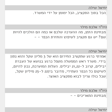
יחיאל שילה
¶
הכל בתוך התקציב, הכל ימומן על ידי המשרד.
היו"ר אלכס מילר
¶
מבחינת הזמן, מה ההערכה שלכם או כמה הם הולכים להיות
שם? יש גם תקציב לשיפוץ והחזרת הכפר - -
יחיאל שילה
¶
אמרתי כרגע שתקציב החירום הוא של 3 מליון שקל והוא נתון
בידי. משרד ראש הממשלה מטפל כרגע בנושא של העברת
יבילים, קרוב ל-21,22 יבילים. העלות המוערכת, נכון להיום,
לשיקום כל הכפר העתידי, מדובר בין22 ל-25 מיליון שקל,
שכל כולו צריך לבוא מתקציב האוצר.
היו"ר אלכס מילר
¶
מבחינת התאריכים - -
יחיאל שילה
¶