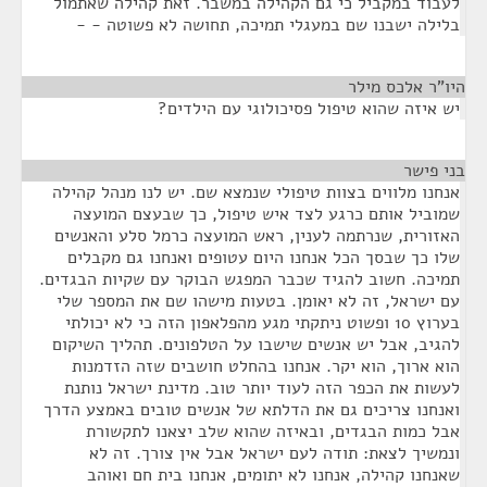
לעבוד במקביל כי גם הקהילה במשבר. זאת קהילה שאתמול
בלילה ישבנו שם במעגלי תמיכה, תחושה לא פשוטה - -
היו"ר אלכס מילר
¶
יש איזה שהוא טיפול פסיכולוגי עם הילדים?
בני פישר
¶
אנחנו מלווים בצוות טיפולי שנמצא שם. יש לנו מנהל קהילה
שמוביל אותם כרגע לצד איש טיפול, כך שבעצם המועצה
האזורית, שנרתמה לענין, ראש המועצה כרמל סלע והאנשים
שלו כך שבסך הכל אנחנו היום עטופים ואנחנו גם מקבלים
תמיכה. חשוב להגיד שכבר המפגש הבוקר עם שקיות הבגדים.
עם ישראל, זה לא יאומן. בטעות מישהו שם את המספר שלי
בערוץ 10 ופשוט ניתקתי מגע מהפלאפון הזה כי לא יכולתי
להגיב, אבל יש אנשים שישבו על הטלפונים. תהליך השיקום
הוא ארוך, הוא יקר. אנחנו בהחלט חושבים שזה הזדמנות
לעשות את הכפר הזה לעוד יותר טוב. מדינת ישראל נותנת
ואנחנו צריכים גם את הדלתא של אנשים טובים באמצע הדרך
אבל כמות הבגדים, ובאיזה שהוא שלב יצאנו לתקשורת
ונמשיך לצאת: תודה לעם ישראל אבל אין צורך. זה לא
שאנחנו קהילה, אנחנו לא יתומים, אנחנו בית חם ואוהב