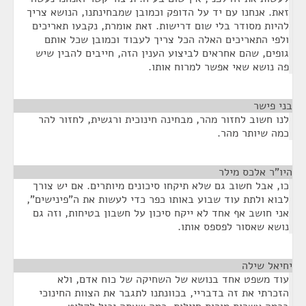
זאת. אנחנו עם יד על הדופק וכמובן שמבחינתנו, הנושא צריך
להיות מסודר בלי שום דרישות. זאת אומרת, נקבעו תאריכים
ולפי התאריכים האלה הכל צריך לעבוד וכמובן שכל אותם
גופים, שהם אחראים לביצוע הענין הזה, חייבים להבין שיש
פה נושא שאי אפשר למרוח אותו.
בני פישר
¶
לנו חשוב לחזור מהר, מבחינה חינוכית ורגשית, לחזור להר
כמה שיותר מהר.
היו"ר אלכס מילר
¶
כו, אבל חשוב גם שלא תיקחו סיכונים מיותרים. אם יש צורך
לבוא ולתת עוד שבוע באותו כפר כדי לעשות את ה"פינישים",
אני חושב אף אחד לא ייקח סיכון על חשבון בטיחות, וזה גם
נושא שאסור לפספס אותו.
יחיאל שילה
¶
עוד משפט אחד בנושא של השחיקה של כוח אדם, ולא
הזכרתי את זה בדבריי, בכוונתנו לתגבר את הצוות החינוכי