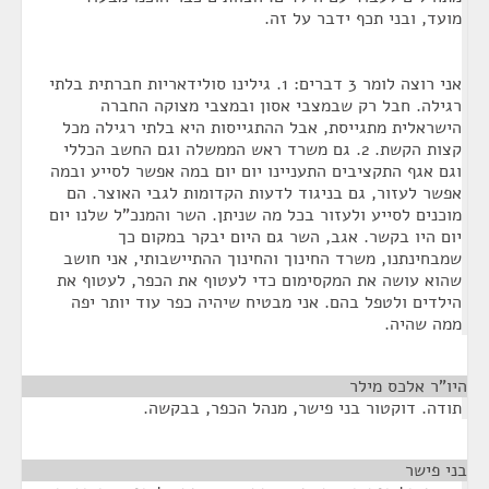
מועד, ובני תכף ידבר על זה.
אני רוצה לומר 3 דברים: 1. גילינו סולידאריות חברתית בלתי
רגילה. חבל רק שבמצבי אסון ובמצבי מצוקה החברה
הישראלית מתגייסת, אבל ההתגייסות היא בלתי רגילה מכל
קצות הקשת. 2. גם משרד ראש הממשלה וגם החשב הכללי
וגם אגף התקציבים התעניינו יום יום במה אפשר לסייע ובמה
אפשר לעזור, גם בניגוד לדעות הקדומות לגבי האוצר. הם
מוכנים לסייע ולעזור בכל מה שניתן. השר והמנכ"ל שלנו יום
יום היו בקשר. אגב, השר גם היום יבקר במקום כך
שמבחינתנו, משרד החינוך והחינוך ההתיישבותי, אני חושב
שהוא עושה את המקסימום כדי לעטוף את הכפר, לעטוף את
הילדים ולטפל בהם. אני מבטיח שיהיה כפר עוד יותר יפה
ממה שהיה.
היו"ר אלכס מילר
¶
תודה. דוקטור בני פישר, מנהל הכפר, בבקשה.
בני פישר
¶