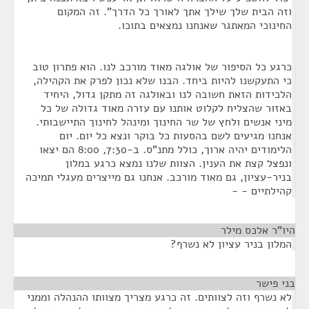
וזה הבית שלך שילך אתך לאורך כל הדרך". זה המקום
החינוכי המאתגר שאנחנו נמצאים בתוכו.
כרגע כל הסיפור של אולגה מאוד מורכב לנו. הוא פתרון טוב
כי התעקשנו להיות ביחד. הבנו שלא נכון לפרק את הקהילה,
הלכידות הזאת חשובה לנו ובאולגה זה מתקן גדול, היחיד
באזור שהצליח לקלוט אותנו עם עזרה מאוד גדולה של כל
מיני אנשים ולחץ של שר החינוך ומינהל לחינוך התיישבותי.
אנחנו מגיעים לשם בהסעות כל בוקר ונצא כל יום. יום
הלימודים יהיה ארוך, כולל מתנ"ס. ב-7:30, 8:00 הם יצאו
ונפצל קצת את הענין. הצוות שלנו נמצא כרגע במלון
בניר-עציון, גם מאוד מורכב. אנחנו גם מייצרים מעגלי תמיכה
קהילתיים - -
היו"ר אלכס מילר
¶
המלון בניר עציון לא נשרף?
בני פישר
¶
לא נשרף וזה לצוותים. זה כרגע מצריך מצוותו ההנהלה וממני