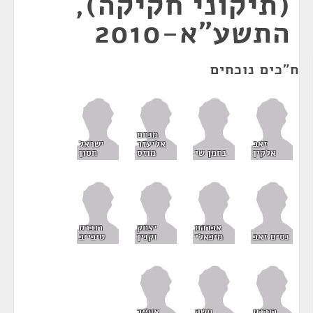
(תיקוני חקיקה),
התשע"א-2010
ח"כים נוכחים
מנחם
זאב
אליעזר
ישראל
אלקין
נחמן שי
מוזס
חסון
אברהם
יצחק
רוברט
נסים זאב
מיכאלי
וקנין
טיבייב
רוברט
משה
אופיר