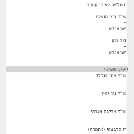
יועמ"ש, לאומי קארד
עו"ד סמי מועלם
-
ישראכרט
דוד כהן
-
ישראכרט
ייעוץ משפטי
¶
עו"ד אתי בנדלר
עו"ד ניר ימין
עו"ד אלקנה אפרתי
רן סלבצקי (מתמחה)