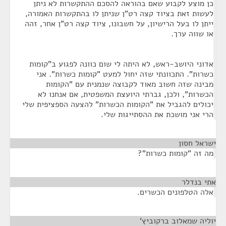
כן מוצע לקבוע שאם בהוראה להסכם ההתקשרות לא ניתן
לעשות זאת בציוד קצה רט"ן שניתן לו בהתקשרות האמורה,
ייתן לו בעל הרישיון, על חשבונו, ציוד קצה רט"ן אחר, זהה
או שווה ערך.
אדוני היושב-ראש, לא היתה לי שום כוונה לפגוע ב"קומות
כשרות". התכוונתי שזה יחול למעט "קומות כשרות". אני
מבינה שזה חשוב מאוד לקבוצה שנמנית עם "הקומות
הכשרות", ולכן, גברתי היועצת המשפטית, אם אנחנו לא
יכולים להגביל את "הקומות הכשרות" להצעה הספציפית שלי
הרי אני מושכת את ההסתייגות שלי.
ישראל חסון
¶
מה זה "קומות כשרות"?
אתי בנדלר
¶
אלה הטלפונים הכשרים.
יוליה שמאלוב ברקוביץ'
¶