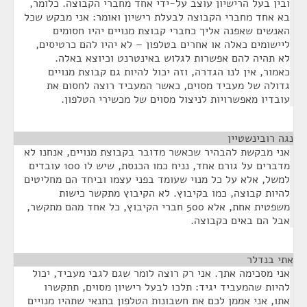
ובין בעל הרישיון עוצב על-ידי אחד מחברי הקבוצה. כלומר,
בא אחד מחברי הקבוצה לבעלת רישיון ואומר: אני מבקש שכל
האנשים שאפנה אליך כחברי קבוצת מנויים יהיו חסומים
ליישומים כאלה או אחרים בטלפון – לא יהיו להם כרטיסים,
לא תהיה להם אפשרות לגלוש באינטרנט וכיוצא באלה.
כאמור, אין לנו הגדרה, וזה יכול להיות גם קבוצת מנויים
גדולה של מעביד מסוים, כאשר המעביד רוצה לחסום את
עובדיו מאפשרויות לניצול מסוים של מכשירי הטלפון.
נגה רובינשטיין
¶
אני מבקשת להבהיר שכאשר מדובר בקבוצת מנויים, אנחנו לא
מדברים על גורם אחד, נניח כמו הכנסת, שיש לו 100 עובדים
למשל, אלא על כל מנוי שעומד בפני עצמו וביחד הם מחליטים
להיות קבוצה, כמו בקיבוץ. לא הקיבוץ מתקשר כישות
משפטית אחת, אלא 500 חברי הקיבוץ, כל אחד מהם מתקשר,
אבל הם באים כקבוצה.
אתי בנדלר
¶
אני מסכימה אתך. אני רק רוצה לומר שגם לגבי מעביד, יכול
להיות שהמעביד יגיד: תלכו לבעל רישיון מסוים, תתקשרו
אתו, אני אממן לכם את חשבונות הטלפון בתנאי שתהיו מנויים