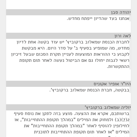
יהודה סבן
¶
אנחנו בעד שהדיון ייפתח מחדש.
לאה ורון
¶
לחברת הכנסת שמאלוב ברקוביץ' יש עוד בקשה אחת לדיון
מחדש, מה שמופיע בסעיף ב' על סדר היום. היא מבקשת
לקבוע כי ההוראות המוצעות לעניין תקרת הסכום שבעל זיכיון
רשאי לגבות יחולו גם אם הביטול נעשה לאחר תום תקופת
ההתקשרות.
היו"ר אופיר אקוניס
¶
בבקשה, חברת הכנסת שמאלוב ברקוביץ'.
יוליה שמאלוב ברקוביץ'
¶
ברשותכם, אקרא את ההצעה. מוצע בזה לתקן את נוסח סעיף
2(7)(ב) ולמחוק את המילים "במהלך תקופת ההתחייבות", או
לחילופין להוסיף לאחר "במהלך תקופת ההתחייבות" את
המילים "או לאחר תום תקופת ההתחייבות לתוכנית