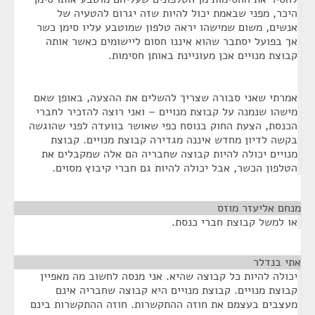
היכר, מפני שבאמת יכול להיות שזה יגרום להטעיה של
אנשים, משום שמישהו יראה טלפון שמוטבע עליו סימן כשר
אך בפועל יסתבר שהוא איננו חסום ליישומים כאשר אותה
קבוצת מנויים אכן מעוניינת באותן חסימות.
אמרתי שאני סבורה שצריך להשלים את ההצעה, באופן שאם
מישהו שנמנה על קבוצת מנויים – ואני רוצה להזכיר לחברי
הכנסת, הצעת החוק בנוסח כפי שאושר בוועדה לפני שהוגשה
בקשה לדיון מחדש איננה מגדירה קבוצת מנויים. קבוצת
מנויים יכולה להיות קבוצה שחבריה הם אלה שמקבלים את
הטלפון הכשר, אבל יכולה להיות גם חברי קיבוץ מסוים.
מנחם אליעזר מוזס
¶
או למשל קבוצת חברי כנסת.
אתי בנדלר
¶
יכולה להיות כל קבוצה שהיא. אני מנסה לחשוב מה מאפיין
קבוצת מנויים. קבוצת מנויים היא קבוצה שחבריה אינם
מעצבים בעצמם את חוזה ההתקשרות. חוזה ההתקשרות בינם