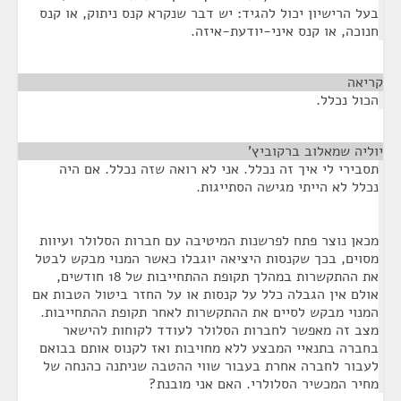
בעל הרישיון יכול להגיד: יש דבר שנקרא קנס ניתוק, או קנס
חנוכה, או קנס איני-יודעת-איזה.
קריאה
¶
הכול נכלל.
יוליה שמאלוב ברקוביץ'
¶
תסבירי לי איך זה נכלל. אני לא רואה שזה נכלל. אם היה
נכלל לא הייתי מגישה הסתייגות.
מכאן נוצר פתח לפרשנות המיטיבה עם חברות הסלולר ועיוות
מסוים, בכך שקנסות היציאה יוגבלו כאשר המנוי מבקש לבטל
את ההתקשרות במהלך תקופת ההתחייבות של 18 חודשים,
אולם אין הגבלה כלל על קנסות או על החזר ביטול הטבות אם
המנוי מבקש לסיים את ההתקשרות לאחר תקופת ההתחייבות.
מצב זה מאפשר לחברות הסלולר לעודד לקוחות להישאר
בחברה בתנאיי המבצע ללא מחויבות ואז לקנוס אותם בבואם
לעבור לחברה אחרת בעבור שווי ההטבה שניתנה כהנחה של
מחיר המכשיר הסלולרי. האם אני מובנת?