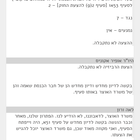
לסעיף 53א1 [סעיף 2(9) להצעת החוק] – 2
נגד – 7
נמנעים – אין
ההצעה לא נתקבלה.
היו"ר אופיר אקוניס
¶
הצעת הרביזיה לא נתקבלה.
בקשה לדיון מחדש ודיון מחדש הן של חבר הכנסת שאמה והן
של משרד האוצר באותו סעיף.
לאה ורון
¶
משרד האוצר, לדאבוננו, לא הודיע לנו. הפתרון שלנו, מאחר
וכבר הוגשה בקשה לדיון מחדש על סעיף 51א, היה וייפתח
הסעיף, ואני מקווה מאוד שכן, גם משרד האוצר יוכל להגיש
את הצעתו.