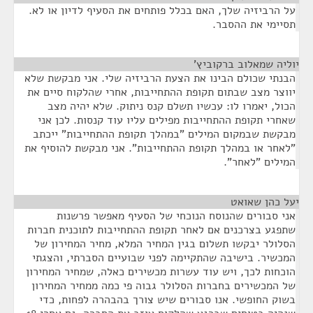
על הרביזיה שלך, האם בכלל פותחים את הסעיף לדיון או לא.
תסיימי את ההסבר.
יוליה שמאלוב ברקוביץ'
¶
הבנתי שכולם הבינו את הצעת הרביזיה שלי. אני מבקשת שלא
יווצר מצב שבתום תקופת ההתחייבות, אחרי שהלקוח סיים את
הכול, יאמרו לו: עכשיו תשלם קנס ניתוק. שלא יהיה מצב
שאחרי תקופת ההתחייבות מפילים עליו עוד קנסות. לכן אני
מבקשת שבמקום המילים "במהלך תקופת ההתחייבות" ייכתב
"לאחר או במהלך תקופת ההתחייבות". אני מבקשת להוסיף את
המילים "לאחר".
יעל כהן שאואט
¶
אני סבורים שהנוסח הנוכחי של הסעיף מאפשר פרשנות
שתפגע בצרכנים אם לאחר תקופת ההתחייבות לתוכנית חברות
הסלולר יבקשו תשלום בגין המחיר המלא, מחיר המחירון של
המכשיר. בישיבה שהתקיימה לפני שבועיים הסברתי, והצגתי
הוכחות לכך, ויש עוד עשרות מכשירים כאלה, שמחיר המחירון
של המכשירים בחברות הסלולר גבוה פי כמה ממחיר המחירון
בשוק החופשי. אנו סבורים שיש צורך בהבהרה לפחות, כדי