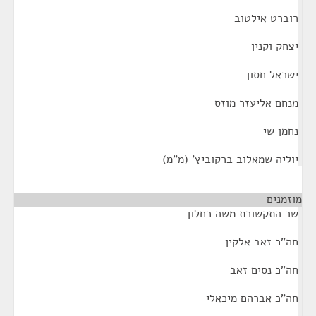
רוברט אילטוב
יצחק וקנין
ישראל חסון
מנחם אליעזר מוזס
נחמן שי
יוליה שמאלוב ברקוביץ' (מ"מ)
מוזמנים
¶
שר התקשורת משה כחלון
חה"כ זאב אלקין
חה"כ נסים זאב
חה"כ אברהם מיכאלי