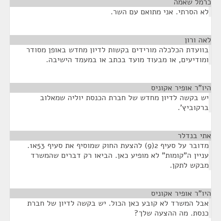
כרמל שאמה
¶
לא הסרתי. אני מתואם עם השר.
לאה ורון
¶
בוועדת הכלכלה מורידים בקשות לדיון מחדש באופן מסודר
ומודיעים, או מבעוד מועד בכתב או במעמד הישיבה.
היו"ר אופיר אקוניס
¶
יש בקשה לדיון מחדש של חברת הכנסת יוליה שמאלוב
ברקוביץ'.
אתי בנדלר
¶
מדובר על סעיף 2(9) להצעת החוק שמוסיף את סעיף 53א1.
עניין ה"קומות" לא מופיע כאן. הביאו רק דברים שהמשרד
מבקש לתקן.
היו"ר אופיר אקוניס
¶
אבל המשרד לא קובע כאן הכול. יש בקשה לדיון של חברת
כנסת. מה ההצעה שלך?