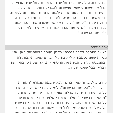
אין לי כוונה להפוך את הטלפונים הכשרים לטלפונים טרפים.
אבל אם משתמע שאין אפשרות להגביל בחוק – מה שלא
רוצים גם חברי הכנסת מן המפלגות הדתיות והחרדיות לעשות,
כפי שאמר חבר הכנסת מוזס, לערבב בין דת ומדינה – וזה
פוגע בעצם ב"קומות" שלהם אז אני מושכת את ההסתייגות.
אשמח מאוד להגיש את ההסתייגות ובתנאי שזה לא פוגע
ב"קומות הכשרות".
אתי בנדלר
¶
כאשר התחלת לדבר נזכרתי בדיון האחרון שהתנהל כאן. אני
מניחה שאת נסמכת אולי קצת על דברים שאמרתי בוועדה
ובהתבסס עליהם הגשת את ההסתייגות, אז אנסה להבהיר את
דבריי, ככל שאני זוכרת.
קודם כול, ברור שאין כוונה לפגוע במה שנקרא "הקומות
הכשרות". "הקומות הכשרות", למי שלא בקיא בעניין, מדובר
על קבוצת מנויים שמקבלת מספרי טלפון עם מה שמכונה
"מכשירים כשרים". אלה מכשירי טלפון ניידים שמוטבעת
עליהם איזו טביעה, שיהיה ברור שמדובר בטלפונים כשרים.
אלה טלפונים שחסומים לכל מיני יישומים. ברור שאין כוונה
להסיר את החסימות מן הטלפונים שעליהם מוטבע אותו סימן