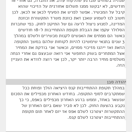
שנהיה בטוחים שברגע שהלקוח עוזב את החברה, גם אחרי 18
חודשים, לא יבקשו ממנו תשלום אחורנית על הזיכוי שהוא
קיבל על המכשיר. אפשר לפרש את הסעיף לכאן או לכאן. לכן
חשוב לנו לשמוע שאכן זאת כוונת משרד התקשורת וכוונת
המדינה, למנוע ניצול לרעה גם של התיקון לחוק. כפי שחברות
הסלולר עקפו את הגבלת תקופת ההתחייבות ל-18 חודשים
כאשר הם מפתים את האנשים לקנות מכשירים ולשלם במהלך
3 שנים בתנאי שימשיכו להיות לקוחות שלהם במשך התקופה
הזאת ואז ייהנו מזיכוי מסוים, וכאשר אני בודקת את המחיר
אצל המתחרים בשוק החופשי אני רואה שבעצם גם אחרי הנחה
משלמים מחיר הרבה יותר יקר, לכן אני רוצה לוודא את העניין
הזה.
יהודה סבן
¶
במהלך תקופת ההתחייבות קנס היציאה הולך ופוחת ככל
שמתקרבים לסוף התקופה. בחודש האחרון מכפילים את הסכום
שנשאר באחד, וממש ברגע האחרון מכפילים באפס, כי כך
נקבע בהצעת החוק. לכן לא סביר שאם ביום האחרון של
ההתקשרות יצטרכו לשלם אפס אז יום לאחר תום תקופת
ההתחייבות יצטרכו לשלם קנס.