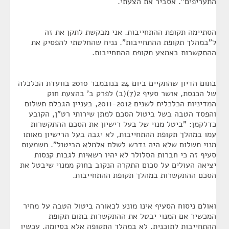
התעריפים". אסביר את הצעתי.
הסתיימה תקופת ההתחייבות. אני מבקשת לתקן את זה
ל"במהלך תקופת ההתחייבות". נניח שהחלטתי להפסיק את
ההתקשרות באמצע תקופת ההתחייבות.
בתום הדיון שהתקיים ביום 24 בנובמבר 2010 בוועדת הכלכלה
של הכנסת, אושר סעיף 2(7)(ב) לפרק ב' בהצעת חוק
המדיניות הכלכלית לשנים 2011-2012, בעניין הגבלת תשלום
והפסד הטבה בשל ביטול הסכם למתן שירותי רט"ן, הקובע
כדלקמן: "ביטל מנוי של בעל רישיון את הסכם ההתקשרות
עמו במהלך תקופת ההתחייבות, לא יגבה בעל הרישיון מאותו
מנוי תשלום שלא היה נדרש לשלם אלמלא הביטול". משמעות
סעיף זה כי חברות הסלולר לא יהיו רשאיות לגבות קנסות
יציאה העולים על סכום התקרה הנקוב בחוק ממנוי שיבטל את
הסכם ההתקשרות במהלך תקופת ההתחייבות.
ואולם ניסוח הסעיף אינו מונע לכאורה ביטול הטבה על מחיר
המכשיר אם המנוי יבטל את ההתקשרות בתום תקופת
ההתחייבות לתוכנית, לא במהלך התקופה אלא בסיומה. עכשיו