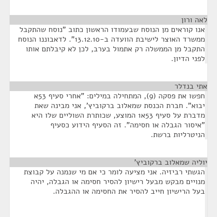
לאה ורון
¶
אנו קוראים מן הנוסח שבעמודו הראשון כתוב "נוסח שהתקבל
ממשרד האוצר לישיבת הוועדה ב-13.12.10". לדאבוננו הנוסח
התקבל מן הממשלה רק אתמול בערב, לכן לא קיבלתם אותו
לפני הדיון.
אתי בנדלר
¶
חפשו את פסקה (9), המתחילה במילים: "אחרי סעיף 53א
יבוא". חברת הכנסת שמאלוב ברקוביץ', אני מבינה שאת
מדברת על סעיף 53א1 המוצע, שכותרת השוליים שלו היא
"איסור הגבלה או חסימה". זה הסעיף הידוע כסעיף
הניטרליות ברשת.
יוליה שמאלוב ברקוביץ'
¶
הגשתי רביזיה. אני מציעה לומר כי אם מי שנמנה על קבוצת
מנויים מבקש מבעל רישיון להסיר חסימה או הגבלה, יהיה
בעל הרישיון חייב להסיר את החסימה או ההגבלה.