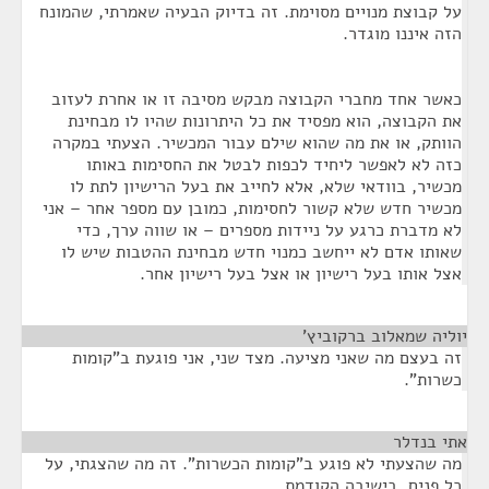
על קבוצת מנויים מסוימת. זה בדיוק הבעיה שאמרתי, שהמונח
הזה איננו מוגדר.
כאשר אחד מחברי הקבוצה מבקש מסיבה זו או אחרת לעזוב
את הקבוצה, הוא מפסיד את כל היתרונות שהיו לו מבחינת
הוותק, או את מה שהוא שילם עבור המכשיר. הצעתי במקרה
כזה לא לאפשר ליחיד לכפות לבטל את החסימות באותו
מכשיר, בוודאי שלא, אלא לחייב את בעל הרישיון לתת לו
מכשיר חדש שלא קשור לחסימות, כמובן עם מספר אחר – אני
לא מדברת כרגע על ניידות מספרים – או שווה ערך, כדי
שאותו אדם לא ייחשב כמנוי חדש מבחינת ההטבות שיש לו
אצל אותו בעל רישיון או אצל בעל רישיון אחר.
יוליה שמאלוב ברקוביץ'
¶
זה בעצם מה שאני מציעה. מצד שני, אני פוגעת ב"קומות
כשרות".
אתי בנדלר
¶
מה שהצעתי לא פוגע ב"קומות הכשרות". זה מה שהצגתי, על
כל פנים, בישיבה הקודמת.