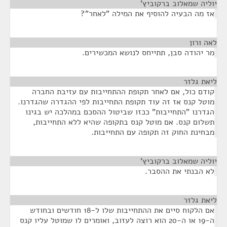
יוליה שמאלוב ברקוביץ'
¶
אז מה הבעיה להוסיף את המילה "לאחר"?
לאה ורון
¶
מר יהודה סבן, תתייחס לנושא המכשירים.
ליאת גלזר
¶
קודם כול, אם לאחר תקופת ההתחייבות עם עזיבת החברה
מוטל קנס אז זה עוד תקופת התחייבות לפי ההגדרה שהגדרנו.
הגדרנו "התחייבות" ככזו שביטול ההסכם במהלכה יש בגינו
תשלום קנס. אם מוטל קנס בתקופה שהיא ללא התחייבות,
מבחינת החוק זה תקופה עם התחייבות.
יוליה שמאלוב ברקוביץ'
¶
לא הבנתי את ההסבר.
ליאת גלזר
¶
אם הלקוח סיים את ההתחייבות שלו ל-18 חודשים ובחודש
ה-19 או ה-20 הוא רוצה לעזוב, ואומרים לו שמוטל עליו קנס