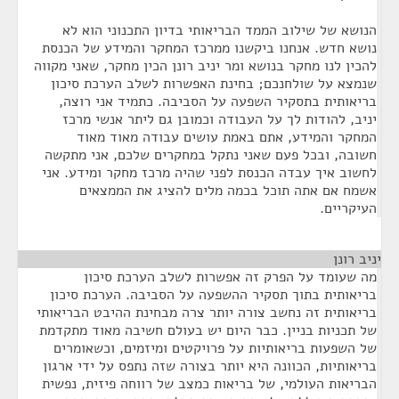
הנושא של שילוב הממד הבריאותי בדיון התכנוני הוא לא
נושא חדש. אנחנו ביקשנו ממרכז המחקר והמידע של הכנסת
להכין לנו מחקר בנושא ומר יניב רונן הכין מחקר, שאני מקווה
שנמצא על שולחנכם; בחינת האפשרות לשלב הערכת סיכון
בריאותית בתסקיר השפעה על הסביבה. כתמיד אני רוצה,
יניב, להודות לך על העבודה וכמובן גם ליתר אנשי מרכז
המחקר והמידע, אתם באמת עושים עבודה מאוד מאוד
חשובה, ובכל פעם שאני נתקל במחקרים שלכם, אני מתקשה
לחשוב איך עבדה הכנסת לפני שהיה מרכז מחקר ומידע. אני
אשמח אם אתה תוכל בכמה מלים להציג את הממצאים
העיקריים.
יניב רונן
¶
מה שעומד על הפרק זה אפשרות לשלב הערכת סיכון
בריאותית בתוך תסקיר ההשפעה על הסביבה. הערכת סיכון
בריאותית זה נחשב צורה יותר צרה מבחינת ההיבט הבריאותי
של תכניות בניין. כבר היום יש בעולם חשיבה מאוד מתקדמת
של השפעות בריאותיות על פרויקטים ומיזמים, וכשאומרים
בריאותיות, הכוונה היא יותר בצורה שזה נתפס על ידי ארגון
הבריאות העולמי, של בריאות כמצב של רווחה פיזית, נפשית