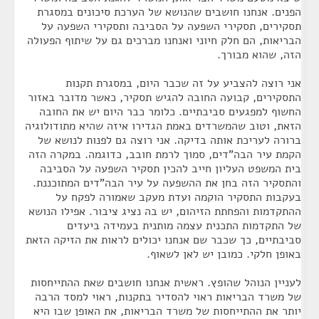
הפנים. אנחנו חושבים שהנושא של הערכת סיכונים במסגרת
תסקירים, תסקירי השפעה על הסביבה ותסקירי השפעה על
הבריאות, הם חלק חיוני ואנחנו מברכים גם על שיתוף הפעולה
הזה, שהוא מבורך.
אני רוצה להצביע על זה שכבר היום, במסגרת תקנות
התסקירים, קבועה החובה להגיש תסקיר, כאשר מדובר באזור
החשוף למפגעים סביבתיים. כלומר כבר היום יש את החובה
הזאת, וטוב שהמשרדים באמת הגדירו איזה שהיא מתודולוגיה
ברורה לעריכת אותה בדיקה. אני רוצה גם לפנות לנושא של
הקמת עיר הבה"דים, סמוך לרמת חובב, כדוגמה. במקרה הזה
בית המשפט העליון חייב להכין תסקיר השפעה על הסביבה
והתסקיר הזה בחן את ההשפעה על עיר הבה"דים המתוכננת.
בעקבות התסקיר הוקמה ועדת מעקב שאמורה לפקח על
ההתקדמות והפחתת הזיהום, יש בה נציג ציבור. אפילו הנושא
של התקדמות התכנית עצמה מותנית בעמידה ביעדים
סביבתיים, כך שכבר שם אנחנו יכולים לראות את הזיקה הזאת
באופן חלקי. כמובן יש לאן לשאוף.
לעניין הנוהל שהופץ. ראשית אנחנו חושבים שאת ההתייחסות
של משרד הבריאות ראוי להסדיר בתקנות, ראוי למסד הרבה
יותר את ההתייחסות של משרד הבריאות, את האופן שבו היא