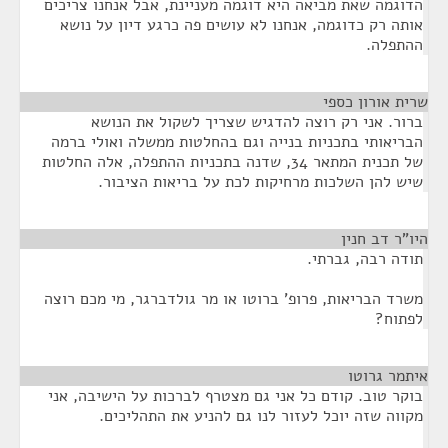
הדוגמה שאת מביאה היא דוגמה מעניינת, אבל אנחנו צריכים
אותה רק כדוגמה, אנחנו לא עושים פה כרגע דיון על נושא
ההתפלה.
שרית אורון כספי
¶
ברור. אני רק רוצה להדגיש שצריך לשקול את הנושא
הבריאותי בתכניות בנייה וגם בהחלטות ממשלה ואולי ברמה
של תכנית המתאר 34, שדנה בתכניות ההתפלה, אלה החלטות
שיש להן השלכות מרחיקות לכת על בריאות הציבור.
היו"ר דב חנין
¶
תודה רבה, גברתי.
משרד הבריאות, פרופ' ברוטו או מר גולדברגר, מי מכם רוצה
לפתוח?
איתמר גרוטו
¶
בוקר טוב. קודם כל אני גם מצטרף לברכות על הישיבה, אני
מקווה שזה יוכל לעזור לנו גם להניע את התהליכים.