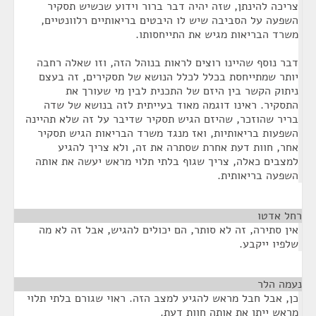
צריכה להינתן, שזה יהיה דבר ברור וידוע שכשיש תסקיר
השפעה על הסביבה שיש לו היבטים בריאותיים רלוונטיים,
משרד הבריאות מגיש את התייחסותו.
דבר נוסף שהיינו רוצים לראות בנוהל הזה, וזו שאלה רחבה
יותר שמתייחסת בכלל לכלל הנושא של תסקירים, זה בעצם
ניתוק הקשר בין היזם של התכנית לבין מי שעורך את
התסקיר. ראינו דוגמה מאוד בעייתית לזה בנושא של שדה
בריר שהוזכר, שהיזם הגיש תסקיר שדיבר על זה שלא תהיינה
השפעות בריאותיות, ואז מנגד משרד הבריאות הגיש תסקיר
אחר, חוות דעת אחרת שסתרה את זה, ולא צריך להגיע
למצבים כאלה, צריך שגוף בלתי תלוי מראש יעשה את אותה
השפעה בריאותית.
רחל אדטו
¶
אין סתירה, זה לא סותר, הם יכולים להגיש, אבל זה לא מה
שלפיו ייקבע.
נעמה הלר
¶
כן, אבל חבל מראש להגיע למצב הזה. ראוי שגורם בלתי תלוי
מראש ייתן את אותה חוות דעת.