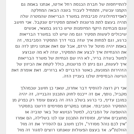
להתייחסות של חברת הכנסת רחל אדטו, אנחנו באמת גם
הקמנו עכשיו, ותתחיל לעבוד בשנה הבאה המחלקה
לאפידמיולוגיה סביבתית במשרד הבריאות שהמטרה שלה
תהיה בעצם לתת פרשנות לאותם תסקירים שנקבל. אני חושב
שגם מבחינת היקף המיומנות שיש כרגע במצאי, אנשים
שיכולים לעשות תסקיר וגם מה שיש לנו במשרד הבריאות
כרגע, וגם לפחות איך שזה בנוי דרך התסקיר הסביבתי, זה
באמת יהיה מוטל על היזם, אבל עם זאת אנחנו ניתן לזה גם
את ההנחיות איך לבצע את התסקיר, שזה לא מה שבוצע
למשל בשדה בריר, לא היו שם הנחיות של משרד הבריאות
איך לעשות, וגם ניתן לו פרשנות, כולל לקחת את הכיוון של
הזהירות המונעת, כאשר הדברים לא ברורים. זאת אומרת זאת
הגישה הבסיסית שלנו בעניין הזה.
אני רק רוצה להוסיף דבר אחרון, שאני כן חושב שכמהלך
מקביל, נוסף, אם זה ייכנס לחוק התכנון והבנייה, זה יהיה
כמובן עדיף, כי כרגע בשלב הזה זה בעצם עומד רק כפרק מן
התסקיר הסביבתי. אנחנו במקרים מסוימים דרשנו בתסקיר
ההשפעה על הסביבה, למשל הנושא של באר טוביה או
מחצבים אחרים, ומוסדות התכנון ענו לנו בשלילה, הם אמרו
'אין לכם נוהל מסודר', ולכן חשוב גם להסדיר את זה מול
הוולנת"ע. אז בעצם הפעולות שאנחנו רוצים לסגור זה מול