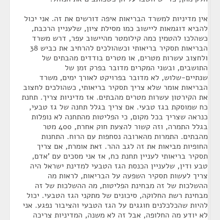
אין מדיניות למשרד הבריאות איפה דורשים את זה. אני יכול
להביא דוגמאות ליישוב כמו מסילת ציון, שלעניין הרכבת,
כשהלכו להטמין כמה קילומטר מהיישוב עפר, דרש משרד
הבריאות תסקיר בריאותי וכשהולכים להרחיב את כביש 38
ולחצוב עשרות מטרים, או מטרים בודדים מהבתים של
התושבים, ובשני המקרים מדובר בפרק זמן של
שנתיים-שלוש, לא מדובר בפרויקט לאורך ימים, משרד
הבריאות אומר שלא צריך תסקיר בריאותי, כשהולכים לחצוב
את הקירטון עשרות מטרים מהבתים. אז מדיניות צריך. תחנת
כח שמוסקת בגז טבעי. אם צריך בגלל תחנה של גז טבעי,
כנראה שצריך בכל מקום, כי הפליטות מהתחנה לא נופלות
בגלל התמרה, וזה קשור להצעת חוק אחרת, 400 מטר
מהבתים. התמרות מהארובה נסחפות עם הרוח. התחנות
החופיות מביאות את זה לגב ההר. זאת אומרת, אם צריך
תסקיר בריאותי לעניין תחנת כח, אז אני מסכים עם 'אדם,
טבע ודין, שלעניין הכנסת הגז הטבעי למדינת ישראל היה
צריך לעשות תסקיר השפעה על הבריאות, לראות מה
ההשלכות של זה מבחינת הפליטות, מה ההשלכות של זה
מבחינת רשת החלוקה, סיכונים של מתקני הגז הטבעי. יכול
להיות שהכלכלנים חוגגים על הגז הטבעי והציבור נפגע. אני
לא יודע מה החלופה, אבל זה לא משנה, המדיניות צריכה