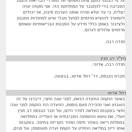
על פי הבנתי הוקם צוות משותף של משרדי הבריאות והגנת
הסביבה כדי להתגבר על המחלוקת הזו. אני מקווה שזה
יצליח, כי עד שלא תהיה אותה הערכת סיכון, אז יכולים
להמשיך להוציא מיזמים לפועל מבלי שיש למוסדות התכנון
ולציבור באופן כללי מידע על הסכנות הבריאותיות שאותם
מיזמים עלולים לגרום.
תודה רבה.
היו"ר דב חנין
¶
תודה רבה, אדוני.
חברת הכנסת, דר' רחל אדטו, בבקשה.
רחל אדטו
¶
כאשר הוקמה הוועדה הזאת, לפני שנה וחצי, דיברנו על זה
השבוע ואני מזכירה פעם נוספת, הוועדה הזו הוקמה לפני שנה
וחצי בעקבות העלאה לסדר היום, של חבר הכנסת דב חנין
ושלי, את נושא ההשפעה הסביבתית או העלייה בתחלואה
במחלות ריאה באזור חיפה ואזור הקריות בחיפה. בעקבות
אותו דיון במליאה הוחלט על הקמת ועדה משותפת; של פנים,