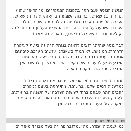
הנושא הנוסף שגם חסר בתקנות התסקירים ומן הראוי שהוא
גם יהיה בנושא של בחינות השפעות בריאותיות זה הנושא של
הערכת חלופות. הערכת חלופות זה לחם חוק של כל הליך
הערכת השפעה על הסביבה. בית המשפט העליון התייחס לזה
רק לאחרונה בנושא של כביש 9, וראוי שזה ייושם.
דבר נוסף שהיינו רוצים לראות בנוהל הזה זה ביטוי לעיקרון
הזהירות המונעת. לא תמיד כשאנחנו עושים הערכת סיכונים
אנחנו יודעים בדיוק להגיד מה תהיה ההשפעה, לא תמיד
המדע מגיע להערכה של הקשר הסיבתי וצריך לחשוב איך
המדינה מתנהגת במקרים כאלה.
הנקודה האחרונה וכאן אני אעביר גם את רשות הדיבור
למדענית המים שלנו, ברשותך, מתייחסת בעצם למקרים
רחבים יותר שבהם צריך לעשות הערכה של השפעה בריאותית
ולא רק במקרים הצרים שהם מבורכים וראוי להרחיב אותם
במקרה של הערכת סיכונים. ברשותך.
שרית כספי אורון
¶
כמו שנעמה אמרה, מה שמדובר פה זה צעד מבורך מאוד וכן