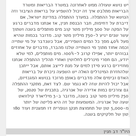
יש נושא שעולה ממש לאחרונה במשרד הבריאות ומשרד
הבריאות מתלבט איך זה יכול להשפיע על בריאות הציבור וזה
הנושא של ההתפלה. במערך ההתפלה במדינת ישראל, אם
דיברת על דחיפות, חבר הכנסת חנין, אז אנחנו מדברים כרגע
על הפקה של 300 מיליון מטר קוב מים מותפלים בשנה ושתוך
עשר שנים יגיע ל-750 מיליון מטר קוב. מדובר בכמות שהיא
מעל 40% מסך כל המים השפירים, אבל כשנדבר על מי שתייה
וכמה אחוז מתוך מי השתייה שלנו מהברז, מדברים על אחוזים
גבוהים יותר, אפילו קרוב ל-100%. מים מותפלים, למי שלא
יודע, הם חסרי מינרלים לחלוטין ואחרי תהליך ההתפלה אנחנו
מחזירים כרגע סידן למים על מנת לייצב אותם, אבל ייתכן
שלהחזרת המינרלים האלה יש השפעה ניכרת על בריאות
האדם ובימים אלה מדברים באופן מרוכז בנושא המגנזיום,
אבל יכול להיות שזה לא נגמר שם. לצד זאת, מתקני ההתפלה
גם צורכים כמות אדירה של אנרגיה, בתכנית של 2020, של
750 מיליון מטר קוב בשנה, מדובר ב-3 מיליארד קילוואט
שעה של אנרגיה. המשמעות של זה היא פליטה של יותר
מ-5,000 טון של תחמוצת חנקן וגופרית דו חמצנית ועוד 180
טון של חלקיקים בשנה.
היו"ר דב חנין
¶