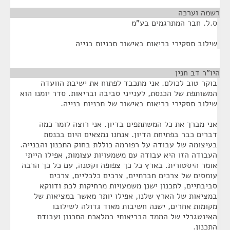
רשמה וערכה
¶
ס.ל. חבר המתרגמים בע"מ
שילוב תסקירי בריאות באישור תכניות בנייה
היו"ר דב חנין
¶
בוקר טוב לכולם. אני מתכבד לפתוח את ישיבת הוועדה
המשותפת של הכנסת, לענייני סביבה ובריאות. סדר יומנו הוא
שילוב תסקירי בריאות באישור של תכניות בנייה.
אני מברך את כל המשתתפים בדיון. אני רוצה לומר כמה
דברים כבר בפתיחת הדיון. אנחנו נמצאים היום בכנסת
בעיצומה של עבודה על רפורמה כוללת בחוק התכנון והבנייה.
העבודה הזו היא עבודה עם משמעויות עצומות, אפילו הייתי
אומר היסטורית. בארץ כל כך צפופה וקטנה, עם כל כך הרבה
עומסים של צרכים חברתיים, צרכים כלכליים, צרכים
סביבתיים, לתכנון ישנן משמעויות מרחיקות לכת ודווקא
במציאות של הארץ שלנו, אפילו יותר מאשר במציאות של
מקומות אחרים, ישנה חשיבות מאוד גדולה לשילובו
האינטגרלי של הממד הבריאותי במלאכת התכנון ועבודת
התכנון.