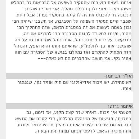
אנחנו בעצם חושבים שתסקיר השפעה על הבריאות זה בהחלט
משהו מאוד חיוני ולכן הובלנו מהלך. אני מסכים שהדרך
הנכונה זה להכניס את זה לחקיקה כתסקיר נפרד, אבל היות
שכבר קיים תסקיר השפעה על הסביבה, אז חשבנו שיהיה הכי
נכון באמת לעשות את זה במסגרת הזאת, שזה התהליך הכי
מהיר, ופנינו למשרד להגנת הסביבה כדי להכניס את זה.
נתבקשנו על ידם לכתוב נוהל, אותו נוהל שמבוסס גם על מה
שהגשנו אחר כך לוולנת"ע, שראיתם אותו והוא הופץ, והנוהל
הזה התחיל להתקדם ואז נתקלנו בנושא של הסתירה עם חוק
אוויר נקי. אני חושב שהדברים הם לא כאלה---
היו"ר דב חנין
¶
לא סתירה, יש ויכוח אידיאולוגי עם חוק אוויר נקי, שנפתור
אותו.
איתמר גרוטו
¶
לטעמי אין ויכוח. ראיתי שזה קצת תקוע, אז זימנו, גם
ביוזמתי, פגישות של המנהלת הכללית, כדי לסכם את הנושא
הזה ואנחנו צריכים לשבת איתם במהלך חודש ינואר ולסגור
את הסוגיה הזאת. לדעתי אנחנו נפתור את הבעיה.