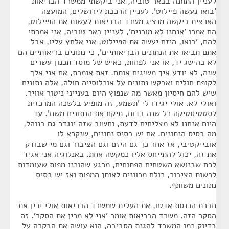
לעניין התחנה בבאר טוביה, אני ביקשתי ממשרד הבריאות
'בואו נעשה פיילוט'. לעניין הרכבת לירושלים, המועצה
הארצית ביקשה מנציג משרד הבריאות לעשות את הפיילוט,
הם אמרו 'אנחנו לא מוכנים', לעניין באר טוביה, אני אמרתי
להם, 'בואו, היזם יעשה את הפיילוט, אני אלחץ עליו, אבל
אתם תביאו את הנתונים הבריאותיים', כי נתונים בריאותיים הם
לא בהישג יד, או אני לפחות, כאיש של מוסד תכנון עשרים
שנה, לא יודע איך משיגים אותם. זאת אומרת, אם אני אלך
לקופת חולים ואבקש נתונים על אוכלוסייה חולה, אלה נתונים
שיש להם חיסיון מאשר מה שנפוץ היום בענייני ניטור אוויר.
ואולי לא. אולי יגידו לי 'תשמע, זה מופיע בלשכה המרכזית
לסטטיסטיקה כל שנה בדוח, תיקח את הנתונים משם'. עד
היום אנחנו לא מצליחים לדעת, וחשוב שזה יוגדר גם בנוהל,
מה בסיס הנתונים. אם יש בסיס נתונים, שנקרא לו
אובייקטיבי, אז אחר כך גם היזם וגם הציבור וגם מי שבודק
את זה, יכול להתייחס אליו כמקשה אחת. באנלוגיה אני אגיד
לכם שבנושא השטחים הפתוחים, מרגע שהוכנו מפות שעומדות
לרשות הציבור, כולם מכוונים לאותן המפות ואז יש בסיס
נתונים משותף.
חברת הכנסת אדטו, את העלית שמשרד הבריאות אולי יכין את
הסקר הזה. משרד הבריאות אומר 'אני לא מכין את הסקר'. זה
בדיוק כמו המשרד להגנת הסביבה, הוא עושה את הבקרה על