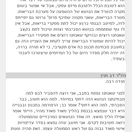
הוא לטובת הכלל ולטובת מיזם עסקי, אבל אי אפשר בשום
מקרה לנטרל את הנושא של ההשפעה על מערכת הבריאות.
משרד הבריאות, שאני מקווה שתיכף פרופ' גרוטו גם יתייחס
לזה, למיטב הבנתי כרגע יכול לתת מסקרי בריאות, אבל אין
לו גוף שמתמחה בנושא הסביבתי וצוות שיכול לתת בקצב
שאנחנו רוצים ובהיקף שאנחנו רוצים את תסקירי הבריאות.
יכול להיות שמשרד הבריאות צריך לקחת את העניין הזה גם
בחשבון מבחינת תכנון כח אדם תקציבי, כי לא תהיה בררה,
זה יהיה חלק מסדר היום של כל המיזמים שיצטרכו לעבור
בעתיד.
היו"ר דב חנין
¶
תודה רבה.
לפני שאנחנו נפתח בסבב, אני רוצה להסביר לכם למה
מבחינתנו הנושא הזה דחוף במיוחד. למה הוא חשוב, כבר
הסברתי, למה הוא דחוף? אומר כך; הרפורמה בתכנון ובבנייה
היא דבר שנמצא בכנסת בהליך מאוד מאוד מהיר, הייתי אומר
אפילו הליך מואץ. זה אחד הנושאים המרכזיים שהממשלה
רואה חשיבות לקדם. אני חושב שזה נמצא בסדר עדיפויות
אישי מאוד גבוה גם של ראש הממשלה עצמו. זאת תהיה טעות