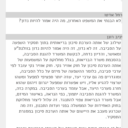
רחל אדטו
¶
לא הבנתי את המשפט האחרון, מה היה אמור להיות נדון?
יניב רונן
¶
שילוב של אותה הערכת סיכון בריאותית בתוך תסקיר השפעה
על הסביבה. זה לא נדון, זה היה אמור להיות נדון בוולנת"ע
ומאושר, והדיון נדחה, לבקשת המשרד להגנת הסביבה,
בהסכמת משרד הבריאות, בגלל מחלוקת על המשמעות של
אותה הערכת סיכון על חוק אוויר נקי. חוק אוויר נקי עובד לפי
ערכי סביבה, כלומר ההשפעה של מיזם על כלל הסביבה,
ומוגדרים פה גם ערכי יעד, שזה יותר ספציפי למפעל ומשהו
שרצוי להגיע אליו, ויש אפשרות שמפעל יגרום זיהום שהוא
חורג מערכי היעד, אבל עומד בערכי הסביבה. במקרה כזה,
המשרד להגנת הסביבה יתמוך, כפי הנראה, באישור המיזם,
אבל משרד הבריאות צפוי להתנגד. זה עלול ליצור מחלוקת
בחוק האחידות של הממשלה בפני ועדות התכנון, וזה מה
שכרגע מעכב את היישום של אותה הערכת סיכון במסגרת
התסקיר.