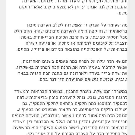
וחברתית כוללת, ולא רק היעדר מחלה. מבחינת המערכת
התכנונית שלנו, אנחנו עדיין לא נמצאים שם, אלא רחוקים
משם.
מה שעומד על הפרק זו האפשרות לשלב הערכת סיכון
בריאותית, שזה קצת דומה להערכת סיכונים שהיא היום חלק
מכל תסקיר סביבתי, כשהערכת הסיכון הבריאותית באמת
תצביע על סיכונים לתמותה או מחלה, או פגיעה ישירה
בבריאות של האוכלוסייה כתוצאה ממיזם או פרויקט מסוים.
הנושא הזה עלה על הפרק כמה פעמים בשנים האחרונות,
אפשר להזכיר בעניין הזה את תחנת הכח הפחמית באשקלון,
את שדה בריר בערד ולאחרונה גם תחנת הכח הגזית בבאר
טוביה, שלושה נושאים שהוועדה הזו דנה בהם.
במשרדי הממשלה, מינהל התכנון, במשרד הבריאות והמשרד
להגנת הסביבה, גובש נוהל להערכת סיכון בריאותית שלפיו
לתסקיר יתווספו כמה חלקים בהתאם לחלקי התסקיר, גם
ישולבו חלקים בריאותיים. זה תקציר שמפורט פה בסעיף 2.
הנוהל הזה היה אמור להיות מאושר בוולנת"ע, הוועדה לנופים
תכנוניים עקרוניים, והדיון נדחה בגלל אי הסכמות בין משרדי
הבריאות והגנת הסביבה, כאשר הנושא העיקרי הוא ההשפעה
של התסקיר הזה על הערכת הסיכון על חוק אוויר נקי.