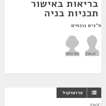
בריאות באישור
תכניות בניה
ח"כים נוכחים
רחל אדטו
דב חנין
פרוטוקול
¶
PAGE