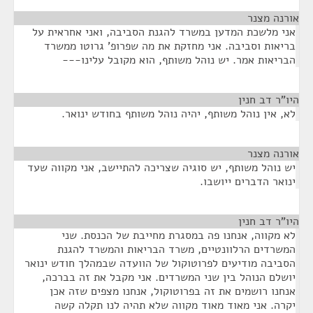
אורנה מצנר
¶
אני מלשכת המדען במשרד להגנת הסביבה, ואני אחראית על
בריאות וסביבה. אני מחזקת את מה שפרופ' גרוטו ממשרד
הבריאות אמר. יש נוהל משותף, הוא מקובל עלינו---
היו"ר דב חנין
¶
לא, אין נוהל משותף, יהיה נוהל משותף בחודש ינואר.
אורנה מצנר
¶
יש נוהל משותף, יש סוגיה שצריכה להתיישב, אני מקווה שעד
ינואר הדברים ייושבו.
היו"ר דב חנין
¶
לא מקווה, אנחנו פה במסגרת מחייבת של הכנסת. שני
המשרדים הרלוונטיים, משרד הבריאות והמשרד להגנת
הסביבה מודיעים לפרוטוקול של הוועדה שבמהלך חודש ינואר
יושלם הנוהל בין שני המשרדים. אני מקבל את זה בברכה,
אנחנו רושמים את זה בפרוטוקול, אנחנו מצפים שזה אכן
יקרה. אני מאוד מאוד מקווה שלא תהיה לנו תקלה קשה