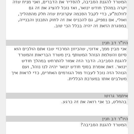
המשרד להגנת הסביבה, להסדיר את הדברים, ואני מניח שזה
יקרה במהלך חודש ינואר, ואז נוכל להציג את זה גם
לוולנת"ע, כדי לקבל הסכמה עקרונית שזה חלק מהתהליך,
ואולי, אם נספיק, גם להכניס את זה לחוק התכנון והבנייה,
במסגרת הזאת זה יהיה בכלל הכי טוב.
היו"ר דב חנין
¶
אני מבין ממך, אדוני, שהכיוון המרכזי שבו אתם הולכים הוא
סיום והשלמת הנוהל המשותף בין משרד הבריאות והמשרד
להגנת הסביבה. הדבר הזה אמור להתרחש במהלך חודש
ינואר. זאת אומרת בסוף חודש ינואר יהיה לנו נוהל, ועם
הנוהל הזה נוכל לעבוד מול הגורמים האחרים, כדי לראות איך
משלבים אותו במערכת הכללית.
איתמר גרוטו
¶
בהחלט, כך אני רואה את זה כרגע.
היו"ר דב חנין
¶
המשרד להגנת הסביבה?