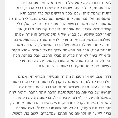
להיות ברורה. לא קטע של כביש הוא שיוצר את הסכנה
הבריאותית, יכול להיות שהמדיניות שלנו בכלי הרכב, יכול
להיות שהמדיניות שלנו בסל הדלקים של כלי הרכב היא
המשפיעה על הבריאות יותר מאשר אם כביש עובר ליד בית זה
או אחר. קשה מאוד בנושא הבריאותי במדינת ישראל, בלי
קשר לנושא שלנו. הם אומרים, אין לנו קבוצות מדגם, אז
תארו לכם שקטע של כביש של 5 קילומטרים הוא זה שנותן
השלכות בנושא הבריאות. צריך לראות את זה בפרספקטיבה
רחבה יותר. אפילו דוגמה של הרכב החשמלי, שהרבה מאוד
חוגגים עליו, אבל את החשמל צריך לייצר באיזה שהוא מקום.
אז אולי בעיר לא יהיו פליטות מכלי הרכב, אבל בתחנת הכח
יהיו פליטות, וזו אוכלוסייה אחרת, ואולי על זה היה צריך
לעשות את אותו תסקיר בריאותי בהיבט הרחב.
דרך אגב, יש אי הסכמה מה זה התסקיר הבריאותי. אנחנו
כולנו חיכינו לסדנה שארגנה הקרן לבריאות הסביבה. בריאות
הסביבה עשו סדנה שלושה ימים והתברר שהם רואים את
הנושא של בריאות בפרספקטיבה הרבה יותר רחבה, דומה למה
שנאמר פה על ידי 'אדם, טבע ודין', בריאות זה לא רק מה
שאנחנו רגילים לקבל כתרופה, ונציג משרד הבריאות אומר לי,
תוך כדי יום העיון, 'זה לא מה שאנחנו רוצים'. זאת אומרת
צריך ליישר קו ולראות מה התוכן שמדברים. לשם כך, למשל,