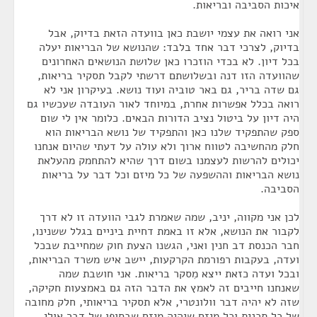
איכות הסביבה ובריאות.
אני רואה את עצמי יושבת כאן בוועדה הזאת בדיוק, אבל
בדיוק, לצרכי דבר אחד בלבד: שהנושא של הבריאות יעלה
בכל דיון. לא בכדי הוזכרו כאן שלושת הנושאים האחרונים
שהוועדה הזו דנה ובשלושתם דרשתי לקבל תסקיר בריאות,
גם שדה בריר, גם באר טוביה ועוד נושא. בעיקרון אני לא
רואה בכלל אפשרות אחרת, במיוחד לאור העובדה שעכשיו גם
היה דיון על ביטול נציב הדורות הבאים. כלומר אין לי שום
ספק שהתפקיד שלנו כאן והתפקיד של נושא הבריאות הוא
חלק מהחשיבה לטווח ארוך ולא עולה על דעתי שהיום אנחנו
יכולים להרשות לעצמנו בשום דרך שהיא להתחמק מהעלאת
נושא הבריאות וההשפעה של כל מיזם וכל דבר על בריאות
הסביבה.
לכן אני מקווה, יניב, שמה שאמרת לגבי הוועדה זו לא דרך
לקבור את הנושא, אלא זו באמת דחיית ביניים בגלל ששנינו,
חבר הכנסת דב חנין ואני, הגשנו הצעת חוק שמחייבת שבכל
ועדה, בעקבות רפורמת הקרקעות, יישב איש משרד הבריאות,
ובכל ועדה כזאת ייצא מִסקר בריאות. אני חושבת שמה
שאנחנו חייבים זה לאמץ את הדבר הזה גם באמצעות חקיקה,
שזה לא יהיה דבר וולונטרי, אלא תסקיר בריאותי, חלק מחובה
של כל תכנית וכל מיזם שיהיה מיזם שבסופו של דבר אולי