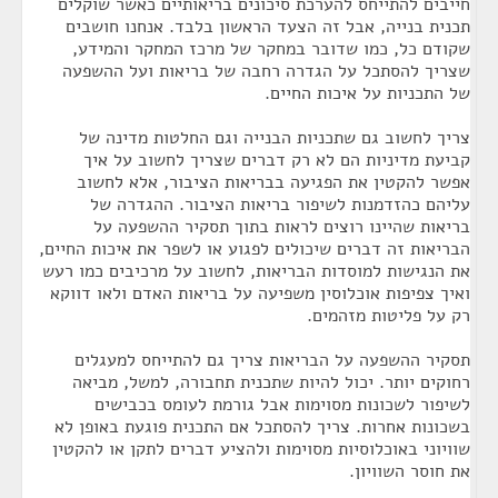
חייבים להתייחס להערכת סיכונים בריאותיים כאשר שוקלים
תכנית בנייה, אבל זה הצעד הראשון בלבד. אנחנו חושבים
שקודם כל, כמו שדובר במחקר של מרכז המחקר והמידע,
שצריך להסתכל על הגדרה רחבה של בריאות ועל ההשפעה
של התכניות על איכות החיים.
צריך לחשוב גם שתכניות הבנייה וגם החלטות מדינה של
קביעת מדיניות הם לא רק דברים שצריך לחשוב על איך
אפשר להקטין את הפגיעה בבריאות הציבור, אלא לחשוב
עליהם כהזדמנות לשיפור בריאות הציבור. ההגדרה של
בריאות שהיינו רוצים לראות בתוך תסקיר ההשפעה על
הבריאות זה דברים שיכולים לפגוע או לשפר את איכות החיים,
את הנגישות למוסדות הבריאות, לחשוב על מרכיבים כמו רעש
ואיך צפיפות אוכלוסין משפיעה על בריאות האדם ולאו דווקא
רק על פליטות מזהמים.
תסקיר ההשפעה על הבריאות צריך גם להתייחס למעגלים
רחוקים יותר. יכול להיות שתכנית תחבורה, למשל, מביאה
לשיפור לשכונות מסוימות אבל גורמת לעומס בכבישים
בשכונות אחרות. צריך להסתכל אם התכנית פוגעת באופן לא
שוויוני באוכלוסיות מסוימות ולהציע דברים לתקן או להקטין
את חוסר השוויון.