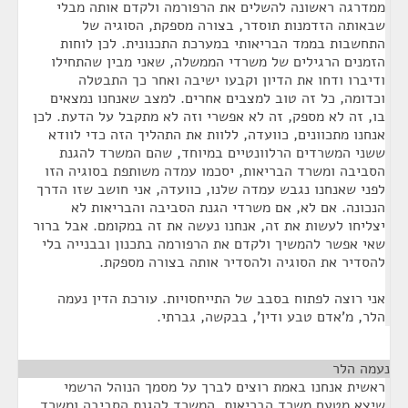
ממדרגה ראשונה להשלים את הרפורמה ולקדם אותה מבלי
שבאותה הזדמנות תוסדר, בצורה מספקת, הסוגיה של
התחשבות בממד הבריאותי במערכת התכנונית. לכן לוחות
הזמנים הרגילים של משרדי הממשלה, שאני מבין שהתחילו
ודיברו ודחו את הדיון וקבעו ישיבה ואחר כך התבטלה
וכדומה, כל זה טוב למצבים אחרים. למצב שאנחנו נמצאים
בו, זה לא מספק, זה לא אפשרי וזה לא מתקבל על הדעת. לכן
אנחנו מתכוונים, כוועדה, ללוות את התהליך הזה כדי לוודא
ששני המשרדים הרלוונטיים במיוחד, שהם המשרד להגנת
הסביבה ומשרד הבריאות, יסכמו עמדה משותפת בסוגיה הזו
לפני שאנחנו נגבש עמדה שלנו, כוועדה, אני חושב שזו הדרך
הנכונה. אם לא, אם משרדי הגנת הסביבה והבריאות לא
יצליחו לעשות את זה, אנחנו נעשה את זה במקומם. אבל ברור
שאי אפשר להמשיך ולקדם את הרפורמה בתכנון ובבנייה בלי
להסדיר את הסוגיה ולהסדיר אותה בצורה מספקת.
אני רוצה לפתוח בסבב של התייחסויות. עורכת הדין נעמה
הלר, מ'אדם טבע ודין', בבקשה, גברתי.
נעמה הלר
¶
ראשית אנחנו באמת רוצים לברך על מסמך הנוהל הרשמי
שיצא מטעם משרד הבריאות, המשרד להגנת הסביבה ומשרד