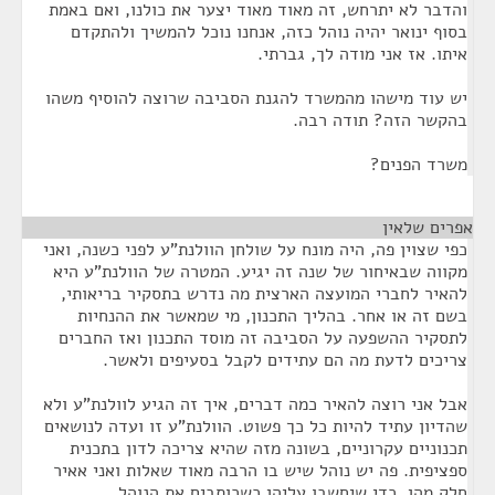
והדבר לא יתרחש, זה מאוד מאוד יצער את כולנו, ואם באמת
בסוף ינואר יהיה נוהל כזה, אנחנו נוכל להמשיך ולהתקדם
איתו. אז אני מודה לך, גברתי.
יש עוד מישהו מהמשרד להגנת הסביבה שרוצה להוסיף משהו
בהקשר הזה? תודה רבה.
משרד הפנים?
אפרים שלאין
¶
כפי שצוין פה, היה מונח על שולחן הוולנת"ע לפני כשנה, ואני
מקווה שבאיחור של שנה זה יגיע. המטרה של הוולנת"ע היא
להאיר לחברי המועצה הארצית מה נדרש בתסקיר בריאותי,
בשם זה או אחר. בהליך התכנון, מי שמאשר את ההנחיות
לתסקיר ההשפעה על הסביבה זה מוסד התכנון ואז החברים
צריכים לדעת מה הם עתידים לקבל בסעיפים ולאשר.
אבל אני רוצה להאיר כמה דברים, איך זה הגיע לוולנת"ע ולא
שהדיון עתיד להיות כל כך פשוט. הוולנת"ע זו ועדה לנושאים
תכנוניים עקרוניים, בשונה מזה שהיא צריכה לדון בתכנית
ספציפית. פה יש נוהל שיש בו הרבה מאוד שאלות ואני אאיר
חלק מהן, כדי שיחשבו עליהן כשכותבים את הנוהל.