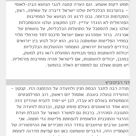
חמש דקות אשמע. וגם הערה קטנה לגבי הנושא הבין-לאומי
– בהערכות הכלכליות שלנו ישראל דיברה על שאיפה, רצון,
התקדמות וכדומה. נכון לרגע זה הנושא של המחויבות
הפורמלית לא הוגדר עדיין. לכן התקצוב שלנו וההסתכלות
שלנו באה להסתכל על התועלות הכלכליות, על נושאים של
אנרגיה. ברור שמהרגע שאם ישראל תיכנס לסד פורמלי תלוי
במחיר הפליטות שמשתנה כרגע, הוא יכול לנוע בין יורואים
בודדים לעשרות יורואים, התמחור וההשלכות הכלכליות
יכולות להשתנות כפוף מבחינת התועלת ו/או נזק למשק,
כמובן, יכולים להשתנות, אם לישראל תהיה מחויבות פורמלית.
יש מקום אצלנו גם למספרים האלה בהמשך.
דני רבינוביץ
¶
תודה רבה לחבר הכסת חנין ולוועדה על ההזמנה הזו. קנקון -
הוועידה ננעלה בשבת. אתמול יום ראשון, רוב הפרלמנטים
והממשלות בעולם לא עבדו, לכן יש יסוד להניח שהדיון הזה
הוא אחד הראשונים בעולם פוסט קנקון, וברכות לוועדה על
התגובה המהירה. ברכות גם למשרד האוצר על הובלת ועדת
ההיגוי והתוכנית הלאומית להפחתת פליטות גזי חממה. אני
חושב שרבים שיושבים בחדר הזה ומכירים את ההיסטוריה של
הקמפיין הזה, הדברים ששמענו כאן הם קפיצת מדרגה לעומת