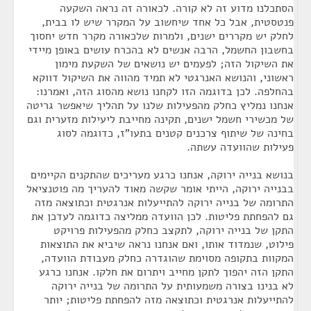
הסתכלנו מדוע זה לא קורה. לכאורה זה נראה השקעה
פנטסטית, אבל כל אחד שיחשוב על המקרר שיש לו בבית,
לחלק יש מקררים ישנים, ולמרות שלכאורה מקרר חדש יחסוך
בחשבון החשמל, הרבה אנשים לא בהכרח עושים באופן מיידי
את השיקול הזה; לפעמים יש נושאים של השקעת מימון
ראשוני, והנושא האנרגטי לא תמיד מהווה את השיקול דווקא
בהחלפה. לכן בדוגמה הזו לקחנו נושא מהסוג הזה, ואמרנו:
אנחנו נמליץ כחלק מהפעילות שלנו על תהליך שיאפשר גריטה
של מכשירי חשמל ישנים, תקינה מחייבת ליעילות מזערית וגם
בחינה של שיתוף צרכנים קטנים בתעו"ז, כדוגמה לסוג
פעילות שהוועדה עשתה.
בנושא בנייה ירוקה, אנחנו כרגע מעריכים שהתקנים הקיימים
בבנייה ירוקה, הייתי אומר שקשה מאוד להעריך מה פוטנציאל
התרומה של בנייה ירוקה להתייעלות אנרגטית וכתוצאה מזה
גם להפחתת פליטות. לכן הוועדה ממליצה כדוגמה לעדכן את
התקן של בנייה ירוקה, לתקצב כחלק מהפעילות פרויקט
פילוט, שנמדוד אותו, ואם אנחנו נראה שיביא את התוצאות
המקוות בתקופה מסוימת שהוגדרה כחלק מעבודת הוועדה,
התקן הזה יהפוך לתקן מחייב ויתרום את חלקו. אנחנו כרגע
לא בנינו בצורה משמעותית על התרומה של בנייה ירוקה
להתייעלות אנרגטית וכתוצאה מזה להפחתת פליטות; יותר