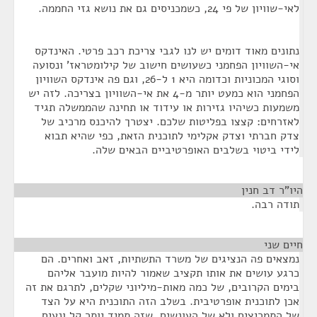
לאי-שוויון של פי 24, כשמכניסים גם את נושא גזי החממה.
נתונים מאוד דומים יש לנו לגבי צריכת רכב פרטי. האינדקס
אי-השוויון הפחמני כשעושים חישוב של קילומטראז' ונסועה
וסוגי המכוניות וכדומה היא 1 ל-26, וגם פה אינדקס השוויון
הפחמני הוא כמעט יותר מ-4 את אי-השוויון בצריכה. לזה יש
משמעות כשיהיו גזירות או עידוד או תחינה שהממשלה תגיד
לאזרחים: קצצו בפליטות שלכם. יצטרך להיכנס מרכיב של
צדק חברתי וצדק אקלימי לתוכנית הזאת, כפי שהיא תבוא
לידי ביטוי בשלבים האופרטיביים הבאים שלה.
היו"ר דב חנין
¶
תודה רבה.
חיים שני
¶
נמצאים פה הנציגים של משרד התשתיות, זאב ואחרים. הם
כרגע עושים את אותו תקציב שאמור להיות מועבר אליהם
בימים הקרובים, של כמה מאות-מיליוני שקלים, לתרגם את זה
אכן לתוכנית אופרטיבית. בשלב הזה התוכנית היא על הצד
של התמריצים ולא של העונשים, שזה תמיד יותר קל ונעים.