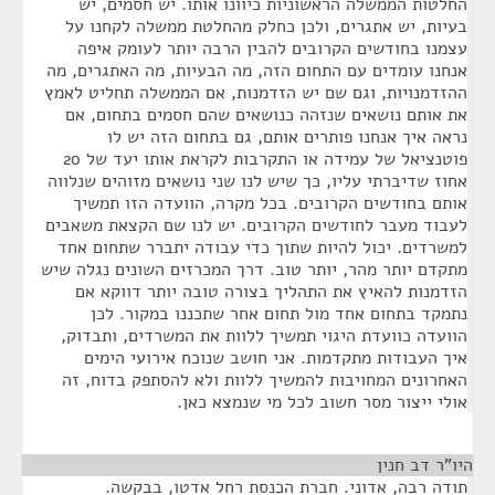
החלטות הממשלה הראשוניות כיוונו אותו. יש חסמים, יש
בעיות, יש אתגרים, ולכן כחלק מהחלטת ממשלה לקחנו על
עצמנו בחודשים הקרובים להבין הרבה יותר לעומק איפה
אנחנו עומדים עם התחום הזה, מה הבעיות, מה האתגרים, מה
ההזדמנויות, וגם שם יש הזדמנות, אם הממשלה תחליט לאמץ
את אותם נושאים שנזהה כנושאים שהם חסמים בתחום, אם
נראה איך אנחנו פותרים אותם, גם בתחום הזה יש לו
פוטנציאל של עמידה או התקרבות לקראת אותו יעד של 20
אחוז שדיברתי עליו, כך שיש לנו שני נושאים מזוהים שנלווה
אותם בחודשים הקרובים. בכל מקרה, הוועדה הזו תמשיך
לעבוד מעבר לחודשים הקרובים. יש לנו שם הקצאת משאבים
למשרדים. יכול להיות שתוך כדי עבודה יתברר שתחום אחד
מתקדם יותר מהר, יותר טוב. דרך המכרזים השונים נגלה שיש
הזדמנות להאיץ את התהליך בצורה טובה יותר דווקא אם
נתמקד בתחום אחד מול תחום אחר שתכננו במקור. לכן
הוועדה כוועדת היגוי תמשיך ללוות את המשרדים, ותבדוק,
איך העבודות מתקדמות. אני חושב שנוכח אירועי הימים
האחרונים המחויבות להמשיך ללוות ולא להסתפק בדוח, זה
אולי ייצור מסר חשוב לכל מי שנמצא כאן.
היו"ר דב חנין
¶
תודה רבה, אדוני. חברת הכנסת רחל אדטו, בבקשה.