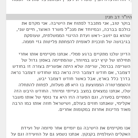
היו"ר דב חנין
¶
בוקר טוב, אני מתכבד לפתוח את הישיבה. אני מקדם את
כולכם בברכה, ובמיוחד את מנכ"ל משרד האוצר, חיים שני,
שהוא גם יושב-ראש ועדת ההיגוי הממשלתית, שעוסקת
בגיבושה של תוכנית לאומית להפחתת פליטות גזי חממה.
הדיון שלנו מתקיים ברגע סמלי. אנחנו מקיימים אותו אחרי
תחילתו של קיץ יבש במיוחד, שהסתיימה באסון גדול של
השריפה בכרמל, שריפה שלא היתה אפשרית בצורה זו בחודש
דצמבר, אם חודש דצמבר היה נראה כמו שחודש דצמבר נראה
בדרך כלל בארץ, אבל כאשר חודש דצמבר יבש,
והטמפרטורה הממוצעת בו היא 28 מעלות, לפחות להתחלה
שלו, אנחנו נמצאים במצב בעייתי ומיוחד. החודש היבש הזה
הסתיים בסערה, וגם הסערה הזו היא צד נוסף של אותו משבר
אקלימי, שאנחנו חווים בעולם, ושישראל חווה אותו כמו הרבה
מאוד מדינות אחרות במקומות אחרים.
אנו מקיימים את הישיבה גם יומיים אחר סיומה של ועידת
האקלים העולמית בקנקון. אנחנו נשמע גם על הוועידה וגם על