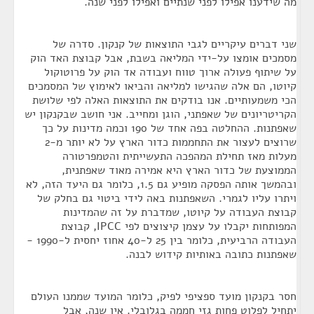
מה שידענו אפילו לפני שנתיים ואפילו לפני שנה.
שני דברים עיקריים לגבי התוצאות של קנקון. סדרה של
מסמכים אומצו על-ידי המליאה בשבת, אבל קבוצת האד הוק
על שיתוף פעולה ארוך טווח ועבודה אד הוק על פרוטוקול
קיוטו, הם אלה שהגישו למליאה והביאו לאימוץ של המסמכים
הכי משמעותיים. אנו בודקים את התוצאות האלה לפי שלושת
הקריטריונים של שאפתני, הוגן ומחייב. אני חושב שבקנקון יש
שאפתנות. ההחלטה בפה אחד של 190 וכמה מדינות על כך
שרוצים לעצור את התחממות כדור הארץ על לא יותר מ-2
מעלות מאז תחילת המהפכה התעשייתית והטמפרטורה
הממוצעת של כדור הארץ היא אמירה מאוד שאפתנית,
ובהמשך אותה הפסקה מופיע גם 1.5, כלומר גם היעד הזה, לא
ויתרו עליו לגמרי. השאפתנות באה לידי ביטוי גם בחלק של
קבוצת העבודה על קיוטו, שמדברת על זה שהמדינות
המפותחות יקבלו על עצמן קיצוצים לפי IPCC, קבוצת
העבודה הרביעית, כלומר בין 25 ל-40 אחוז יחסית ל-1990 -
שאפתנות כתובה באותיות קידוש לבנה.
חסר בקנקון מועד ספציפי לפיק, כלומר המועד שממנו העולם
יתחיל לפלוט פחות גזי חממה בגלובלי. אין שנה, אבל