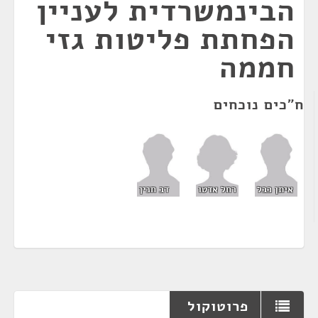
הבינמשרדית לעניין
הפחתת פליטות גזי
חממה
ח"כים נוכחים
רחל אדטו
איתן כבל
דב חנין
פרוטוקול