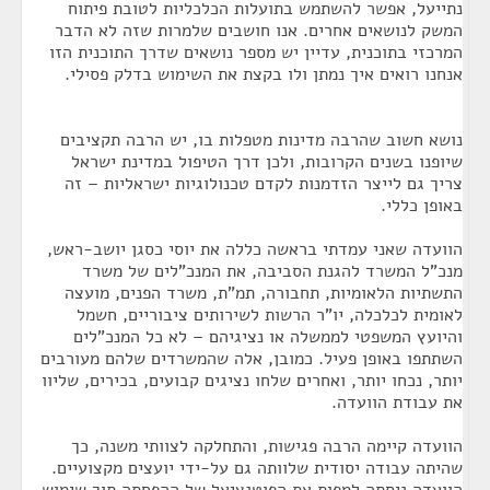
נתייעל, אפשר להשתמש בתועלות הכלכליות לטובת פיתוח
המשק לנושאים אחרים. אנו חושבים שלמרות שזה לא הדבר
המרכזי בתוכנית, עדיין יש מספר נושאים שדרך התוכנית הזו
אנחנו רואים איך נמתן ולו בקצת את השימוש בדלק פסילי.
נושא חשוב שהרבה מדינות מטפלות בו, יש הרבה תקציבים
שיופנו בשנים הקרובות, ולכן דרך הטיפול במדינת ישראל
צריך גם לייצר הזדמנות לקדם טכנולוגיות ישראליות – זה
באופן כללי.
הוועדה שאני עמדתי בראשה כללה את יוסי כסגן יושב-ראש,
מנכ"ל המשרד להגנת הסביבה, את המנכ"לים של משרד
התשתיות הלאומיות, תחבורה, תמ"ת, משרד הפנים, מועצה
לאומית לכלכלה, יו"ר הרשות לשירותים ציבוריים, חשמל
והיועץ המשפטי לממשלה או נציגיהם – לא כל המנכ"לים
השתתפו באופן פעיל. כמובן, אלה שהמשרדים שלהם מעורבים
יותר, נכחו יותר, ואחרים שלחו נציגים קבועים, בכירים, שליוו
את עבודת הוועדה.
הוועדה קיימה הרבה פגישות, והתחלקה לצוותי משנה, כך
שהיתה עבודה יסודית שלוותה גם על-ידי יועצים מקצועיים.