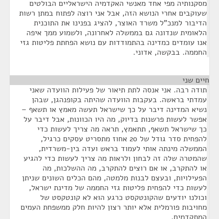
מסקנותיה מפי אחד מאנשי האקדמיה הישראליים הבולטים
שעוקבים אחרי הנושא הזה, אבל אני רוצה לפתוח במתן רשות
הדיבור למנכ"ל משרד האוצר, להציג בפנינו את התוכנית
הלאומית שנדונה גם בממשלה לאחרונה, ולשמוע ממך איפה
אנו עומדים כמדינה בהתמודדות עם נושא הפחתת פליטות גזי
החממה. בבקשה, אדוני.
חיים שני
¶
תודה רבה. אני אנסה לתת תיאור של פעילות הוועדה שאני
עמדתי בראשה. בעקבות הוועדה שהיתה בקופנהגן, שבהן
נשיא המדינה דיבר על כך שישראל תעשה מאמץ או תשאף –
אפשר לעשות פרשנות בדיוק, מה היו הכוונות, אבל דיבר על
כך שישראל תשאף, תתאמץ, תראה מה צריך לעשות כדי
להפחית סדר גודל של 20 אחוז מתסריט עסקים כרגיל,
הממשלה מינתה אותי לעמוד בראש ועדה בין-משרדית,
שהמטרה שלה זה לבחון ולראות מה צריך לעשות כדי להגיע
או להתקרב, או אם רוצים להתקרב, מה ההשלכות, מה
הפעילויות, ובעצם לבנות מלמטה, מהם הכלים השונים שניתן
לעשות כדי להפחית פליטות גזי החממה של מדינת ישראל,
וכולנו יודעים שהקונטקסט כרגע הוא לא קונטקסט של
מחויבות פורמלית אלא יותר רצון להיות חלק ממשפחת העמים
המתקדמים.