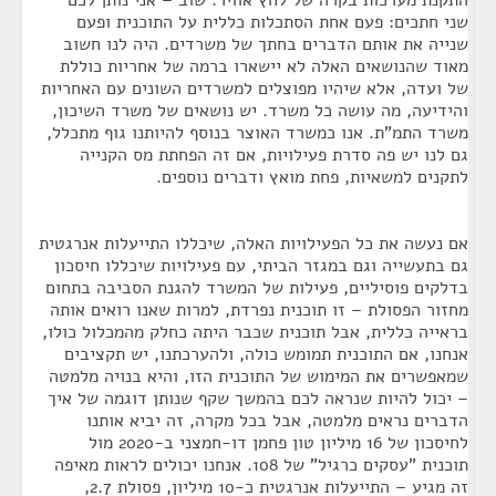
התקנת מערכות בקרה של לחץ אוויר. שוב – אני נותן לכם
שני חתכים: פעם אחת הסתכלות כללית על התוכנית ופעם
שנייה את אותם הדברים בחתך של משרדים. היה לנו חשוב
מאוד שהנושאים האלה לא יישארו ברמה של אחריות כוללת
של ועדה, אלא שיהיו מפוצלים למשרדים השונים עם האחריות
והידיעה, מה עושה כל משרד. יש נושאים של משרד השיכון,
משרד התמ"ת. אנו כמשרד האוצר בנוסף להיותנו גוף מתכלל,
גם לנו יש פה סדרת פעילויות, אם זה הפחתת מס הקנייה
לתקנים למשאיות, פחת מואץ ודברים נוספים.
אם נעשה את כל הפעילויות האלה, שיכללו התייעלות אנרגטית
גם בתעשייה וגם במגזר הביתי, עם פעילויות שיכללו חיסכון
בדלקים פוסיליים, פעילות של המשרד להגנת הסביבה בתחום
מחזור הפסולת – זו תוכנית נפרדת, למרות שאנו רואים אותה
בראייה כללית, אבל תוכנית שכבר היתה כחלק מהמכלול כולו,
אנחנו, אם התוכנית תמומש כולה, ולהערכתנו, יש תקציבים
שמאפשרים את המימוש של התוכנית הזו, והיא בנויה מלמטה
– יכול להיות שנראה לכם בהמשך שקף שנותן דוגמה של איך
הדברים נראים מלמטה, אבל בכל מקרה, זה יביא אותנו
לחיסכון של 16 מיליון טון פחמן דו-חמצני ב-2020 מול
תוכנית "עסקים כרגיל" של 108. אנחנו יכולים לראות מאיפה
זה מגיע – התייעלות אנרגטית כ-10 מיליון, פסולת 2.7,