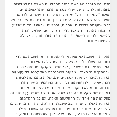
הזה. יש הזמנה מפורשת בתוך ההחלטות משבת גם למדינות
מתפתחות להכריז על יעדי צמצום הרבה יותר שאפתניים
מאשר "עסקים כרגיל" מינוס, כמו שאנחנו עושים, ולכן אני
חושב שהנושא הזה כאן עומד לדיון, והוא דיון גם ציבורי, ויש
לו משמעויות כלכליות ואחרות, והמצגת שראינו והדוח שיגיע
זה נקודת פתיחה מצוינת לדיון הזה, האם ישראל רוצה
להמשיך להיות במשפחת המדינות המתפתחות, או יש לה
שאיפות אחרות.
ההערה החשובה שיוצאת אחרי קנקון, והיא חשובה גם לדיון
בתוך הממשלה ולדינאמיקה בין הממשלה והציבור
והפרלמנטים גם בישראל, אני חושב שקנקון מסמנת את זה
שהמתקפה הפסאודו-מדעית שמתנהלת מאז 2007 לקעקע את
המדע ולפיכך גם את האמצעים שממשלות מתכוונות לנקוט
בהם, שקשור להתחממות גלובלית, המתקפה הזאת נחלה
תבוסה, והיא לא מתקפה טריוויאלית; יש עשרות-מיליוני
דולרים שמושקעים בה בכל שנה. אני חושב שכש-193 מדינות
מחליטות פה אחד על ההחלטות האלה, עם כל ההקדמות
המדעיות שלהן, אני חושב שעברנו מדרגה, וזה חשוב. ימשיכו
להיות עיתונאים זריזים ועורכים באמצעי התקשורת שילכו
לוויכוח הכאילו מדעי, האם יש או אין התחממות וכדומה, כי