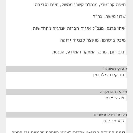
מאיה קרכטרי, מנהלת קשרי ממשל, חיים וסביבה
שרון מישר, צה"ל
איתן פרנס, מנכ"ל איגוד חברות אנרגיה מתחדשות
מיכל ביטרמן, מועצה לבנייה ירוקה
יניב רונן, מרכז המחקר והמידע, הכנסת
ייעוץ משפטי
¶
ורד קירו זילברמן
מנהלת הוועדה
¶
יפה שפירא
רשמת פרלמנטרית
¶
הדס צנוירט
דיווח הוועדה הבין-משרדית לעניין הפחתת פליטות גזי חממה