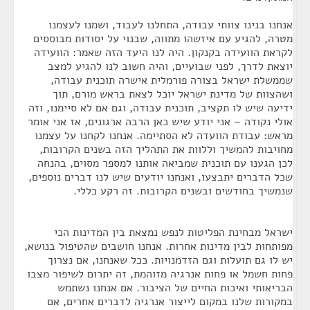
אנחנו בנינו צוותי עבודה, התחלנו לעבוד, ושמנו לעצמנו
מטרה, להגיע עם איזשהו מתווה, שבנוי על יסודות מבוססים
לקראת הוועידה בקנקון. היה לנו היעד הזה שאמר: הוועידה
יוצאת לדרך, לפני שבועיים, והיה חשוב לנו להגיע למצב
שממשלת ישראל בצורה פורמלית אישרה תוכנית עבודה,
ושהצוות של מדינת ישראל יוכל לצאת בראש מורם, תוך
ידיעה שיש לו תקציב, תוכנית עבודה, וגם אם לא סיימנו, וזה
אולי נקודה – אני יודע שיש כאן הרבה ארגונים, אז אני אומר
מראש: עבודת הוועדה לא הסתיימה. אנחנו לקחנו על עצמנו
מחויבות להמשיך וללוות את התהליך הזה בשנים הקרובות,
לכן הגענו עם תוכנית שמביאה אותנו למספר מסוים, בהנחה
שכל הדברים יתבצעו, ואנחנו יודעים שיש לנו דברים נוספים,
שנמשיך בחודשים ובשנים הקרובות. זה רקע כללי.
ישראל מבחינת הפליטות לנפש נמצאת בין המדינות הכי
מפותחות לבין מדינות אחרות. אנחנו חושבים שהטיפול בנושא,
יש לו גם תועלות וגם הזדמנויות. ככל שאנחנו, אם נצרוך
פחות חשמל או פחות אנרגיה מזוהמת, זה יתרום לשיפור מצבו
הבריאותי ואיכות החיים של הציבור. אם אנחנו נשתמש
במקורות שלנו במקום לייצור אנרגיה לדברים אחרים, אם