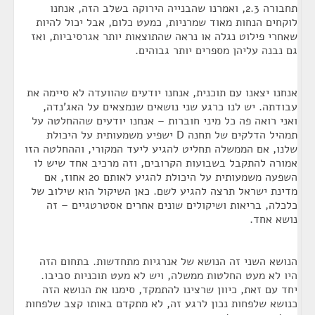
תחבורה 2.3, ואמרנו שהבנייה הירוקה בשלב הזה, אנחנו
לוקחים הנחות מאוד שמרניות, כמעט כלום, אבל יכול להיות
שאחרי פילוט נגלה או נראה שהתוצאות יותר אגרסיביות, ואז
גם נבנה עליהן מספרים יותר גבוהים.
אנחנו יצאנו עם תוכנית, אנחנו יודעים שהוועדה לא סיימה את
עבודתה. יש לנו כרגע שני נושאים שנמצאים על האג'נדה,
ואני רואה פה כל מיני חוברות – אנחנו יודעים שההחלטה על
תמהיל הדלקים של תחנה D ישפיע משמעותית על היכולת
שלנו, אם הממשלה תחליט להגיע ליעד המקורי, וההחלטה הזו
אמורה להתקבל בשבועות הקרובים, וזה מרכיב אחד שיש לו
השפעה משמעותית על היכולת להגיע לאותם 20 אחוז, אם
מדינת ישראל תרצה להגיע לשם. כאן השיקול הוא שילוב של
כלכלה, בריאות ושיקולים שונים אחרים אסטרטגיים – זה
נושא אחד.
הנושא השני זה הנושא של אנרגיות מתחדשות. בתחום הזה
היו לא מעט החלטות ממשלה, ויש לא מעט תוכניות סביבו.
יחד עם זאת, כיוון שרצינו להתמקד, סימנו את הנושא הזה
כנושא שלפחות נכון לרגע זה, לא מתקדם באותו קצב שלפחות