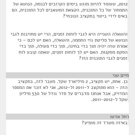
2012, שעומד להיות מוגש בימים הקרובים לכנסת, הנושא של
התמחור של כל התוכנית, הקצאת המשאבים לכל התוכנית, הם
באים לידי ביטוי בתקציב הנוכחי?
והשאלה השנייה היא לגבי לוחות זמנים, הרי יש מחויבות לגבי
הנושא של פליטת גזי החממה, והשאלה, האם יש לכם – כי
אמרת שזה יהיה תוך כדי בחינה, תוך כדי פעולה, תוך כדי
הסקת מסקנות. האם יש לך לוחות זמנים, שאתה קובע לוח
זמנים לגבי התוכנית הזו?
חיים שני
¶
כן. אחת, יש תקציב, 2 מיליארד שקל. מעבר לזה, בתקציב
הזה - הוא מתוקצב ל-2011 ול-2012, אני לא זוכר את המספר
המדויק, אבל אנחנו מדברים על סדר גודל של 530 מיליון
שקל ל-2011-2012.
רחל אדטו
¶
באיזה משרד זה מופיע?