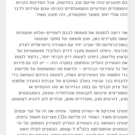
הם חושבים שזה אייטם טוב בחדשות, אבל המדינות הוכיחו
והממסדים המדעיים והממשלתיים הוכיחו שהם עמידות לדבר
הזה אולי יותר מאשר התקשורת, וזה חשוב מאוד.
אני רוצה להפנות את תשומת לבכם לשתיים-שלוש שקופיות
שאנו מקרינים כאן, שהן תוצאה של מחקר שנעשה
באוניברסיטת תל-אביב יחד עם האגודה הישראלית לצדק
סביבתי. ניסינו לעשות מעבר לדיון הגלובלי ומשמעויות של
קיצוץ פליטות, ניסינו לעשות דיון חברתי יותר, כלומר לקחת
את העשירון העליון והתחתון במקרה הזה – יש לנו גם פירוט
של כל עשירוני הביניים – ולראות מה המשמעות של פליטות
גזי החממה של העשירונים האלה, לעשות ביניהם השוואה כדי
להכניס כבר עכשיו בשלב המוקדם של עבודת הוועדה אלמנט
של צדק חברתי גם בסוג הגזירות או סוג ההנחיות או
התמריצים שיבואו לקבוצות אוכלוסייה שונות, כשמבקשים
מהן, דורשים מהן, מעודדים אותן, עוזרים להן להגיע לצמצום.
עשינו אינדקס אי-שוויון פחמני. עשינו את זה על שני ענפים
חשובים מאוד: האחד זה פליטת CO2 מצריכת חשמל ביתית.
עשינו השוואה בין העשירון העליון לעשירון התחתון על-פי
הנתונים שהתפרסמו בלמ"ס ל-2009. הנתונים לקילו וואט