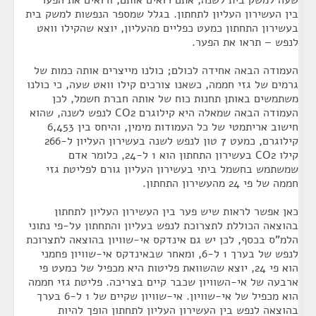
שעה למשק בית לשנה, אתם רואים אותם, ורואים את הפער
בין העשירון העליון לתחתון. בגלל שמספר הנפשות למשק בית
בעשירון התחתון כמעט כפליים מהעליון, יוצא שהקילו וואט
לנפש – תראו את הפער.
העמודה הבאה אחידה לכולם; כולנו מייצרים אותה כמות של
גרמים של גזי חממה, כשאנו צורכים קילו וואט שעה, כי כולנו
משתמשים באותן תחנות כוח של אותה חברת חשמל, לכן
העמודה הבאה שמאלה היא קילוגרם CO2 לנפש לשנה, שהוא
חישוב אריתמטי של כל העמודות מימין, והיחס בין 6,453
קילוגרם, כמעט 7 טון לנפש לשנה בעשירון העליון ל-266
קילו CO2 בעשירון התחתון הוא 1 ל-24, כלומר אדם
שמשתמש בחשמל ביתי בעשירון העליון גורם לפליטת גזי
חממה של פי 24 מהעשירון התחתון.
כאן אפשר לראות שיש פער בין העשירון העליון לתחתון
בהוצאה הכוללת לתצרוכת לנפש בעליון והתחתון על-פי נתוני
הלמ"ס בכסף, לכן יש גם אינדקס אי-שוויון בהוצאה לתצרוכת
לנפש של בערך 1 ל-6, ומאחר שבאינדקס אי-שוויון פחמני
הוא פי 24, יוצא שהשוואת פליטות היא מכפיל של כמעט פי
ארבעה של אי-השוויון שכבר קיים בצריכה. פליטת גזי חממה
הוא מכפיל של אי-שוויון. אי-שוויון שקיים של 1 ל-6 בערך
בהוצאה לנפש בין העשירון העליון לתחתון הופך להיות