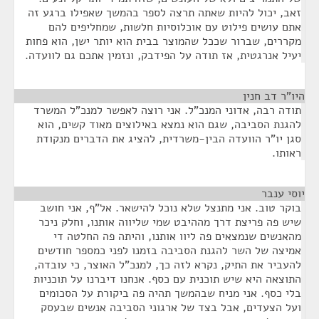
זאב, יכול להיות שאתה תרצה לספר בהמשך שאפילו ברגע זה
אתם עושים פילוט עם אוכלוסיות חלשות, שמחליפים להם
מקררים, שברור שככל שהמוצר בבית הוא יותר ישן, הוא פחות
יעיל אנרגטית, אז תודה על הפידבק, ונזמין אתכם גם לוועדה.
היו"ר דב חנין
¶
תודה רבה, אדוני המנכ"ל. אני רוצה לאפשר למנכ"ל המשרד
להגנת הסביבה, שגם הוא נמצא באילוצים מאוד קשים, הוא
סגן יו"ר הוועדה הבין-משרדית, להציג את הדברים מנקודת
ראותו.
יוסי ענבר
¶
בוקר טוב. אני מתנצל שלא נוכל להישאר. אל"ף, אני חושב
שיש פה פריצת דרך מההיבט שמי שליווה אותנו, וחלק ניכר
מהאנשים שנמצאים פה ליוו אותנו, והיתה פה החלטה די
אמיצה של השר להגנת הסביבה בזמנו לפני כמספר חודשים
להעביר את התיק, נקרא לזה כך, למנכ"ל האוצר, כי עובדה,
התוצאה היא שיש תוכנית עם כסף. אנחנו דיברנו על תוכניות
בלי כסף. אני מניח שבהמשך תהיה פה ביקורת על הסכומים
ועל הצעדים, אבל בצד של ארגוני הסביבה אנשים שבעסק