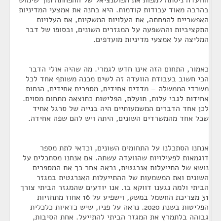
הוועדה ניסתה למפות את הפוטנציאל של ההפחתה תוך שימוש
בהרבה מאוד עבודות קודמות. היא בחנה את אמצעי המדיניות
האפשריים להפחתה, את העלויות המשקיות, את העלויות
התקציביות וההשפעה על המגזרים השונים, ובסופו של דבר
המליצה על אמצעי מדיניות מועדפים.
כאמור, התחום הזה אינו חדש לגמרי. מה שהיה אולי הדבר
הכי חשוב בעבודת הוועדה זה לשים מכנה משותף אחד לכל
משרדי הממשלה – מדדים אחידים, מספרים אחידים, הנחות
אחידות לגבי עלות, תועלת, הפליטות כתוצאה מתחום מסוים.
לכן אחד הדברים המשמעותיים היה בנייה של סרגל אחיד
שכל אחד מהמשרדים השונים, היתה ויש להם שפה אחידה.
אנחנו הסתכלנו על התחומים השונים, וכדאי לתת מספר
דוגמאות לפעילויות שהוועדה עשתה. אם אנחנו מסתכלים על
נושא של התייעלות אנרגטית, נראה אחר כך את המספרים
השונים ואת המשמעות של ההתייעלות האנרגטית במגזר
הביתי ולמה נגענו דווקא בו. אנו יודעים שהמגזר הביתי צורך
31 מצריכת החשמל במשק, וישפיע על 16 אחוז מתחזיות
הפליטות בשנת 2020. נראה על פניו, שיש כדאיות כלכלית
גבוהה בלתמרץ את המגזר הביתי להתייעל. אחת הסיבות,