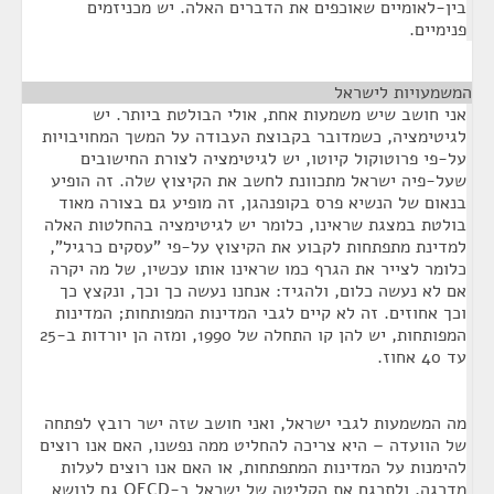
בין-לאומיים שאוכפים את הדברים האלה. יש מכניזמים
פנימיים.
המשמעויות לישראל
¶
אני חושב שיש משמעות אחת, אולי הבולטת ביותר. יש
לגיטימציה, כשמדובר בקבוצת העבודה על המשך המחויבויות
על-פי פרוטוקול קיוטו, יש לגיטימציה לצורת החישובים
שעל-פיה ישראל מתכוונת לחשב את הקיצוץ שלה. זה הופיע
בנאום של הנשיא פרס בקופנהגן, זה מופיע גם בצורה מאוד
בולטת במצגת שראינו, כלומר יש לגיטימציה בהחלטות האלה
למדינת מתפתחות לקבוע את הקיצוץ על-פי "עסקים כרגיל",
כלומר לצייר את הגרף כמו שראינו אותו עכשיו, של מה יקרה
אם לא נעשה כלום, ולהגיד: אנחנו נעשה כך וכך, ונקצץ כך
וכך אחוזים. זה לא קיים לגבי המדינות המפותחות; המדינות
המפותחות, יש להן קו התחלה של 1990, ומזה הן יורדות ב-25
עד 40 אחוז.
מה המשמעות לגבי ישראל, ואני חושב שזה ישר רובץ לפתחה
של הוועדה – היא צריכה להחליט ממה נפשנו, האם אנו רוצים
להימנות על המדינות המתפתחות, או האם אנו רוצים לעלות
מדרגה, ולתרגם את הקליטה של ישראל ב-OECD גם לנושא