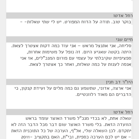
רחל אדטו
¶
בוקר טוב. תודה על הדוח המפורט. יש לי שתי שאלות- -
חיים שני
¶
סליחה, אני אתנצל מראש – אני עוד כמה דקות אצטרך לצאת.
היתה בקשה שאגיע היום. זה נופל על משימות אחרות,
ספציפיות שקיבלתי על עצמי עם פורום המנכ"לים, אז אני
אנסה לענות על כמה שאלות, ואחר כך אצטרך לצאת.
היו"ר דב חנין
¶
אני ארצה, אדוני, שתשמע גם כמה מלים על ועידת קנקון, כי
הדברים הם מאוד רלוונטיים.
רחל אדטו
¶
שאלה אחת, לא בכדי מנכ"ל משרד האוצר עומד בראש
הוועדה הזאת. בלי משרד האוצר שום דבר מכל הדבר הזה לא
יתקדם. לכן השאלה שלי, אל"ף, הערכה של כל התוכנית הזאת
– אם יש לכם הערכה כספית, ובי"ת, האם בתקציב 2011-