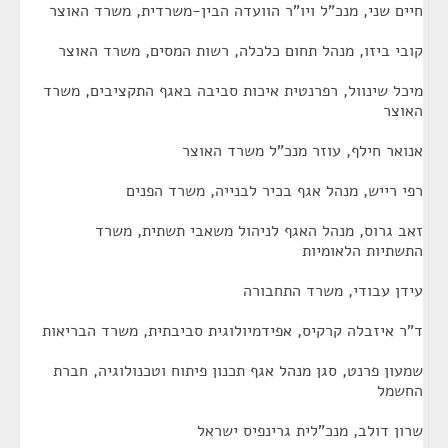
חיים שני, מנכ"ל ויו"ר הוועדה הבין-משרדית, משרד האוצר
קובי ביזו, מנהל תחום כלכלה, רשות המסים, משרד האוצר
מיכל שינוול, רפרנטית איכות סביבה באגף התקציבים, משרד
האוצר
אנואר חילף, עוזר מנכ"ל משרד האוצר
רפי רייש, מנהל אגף בכיר לבנייה, משרד הפנים
זאב גרוס, מנהל האגף לניהול משאבי תשתית, משרד
התשתיות הלאומיות
עידן עבודי, משרד התחבורה
ד"ר איזבלה קרקיס, אפידמיולוגית סביבתית, משרד הבריאות
שמעון פרנט, סגן מנהל אגף תכנון פיתוח וטכנולוגיה, חברת
החשמל
שרון דולב, מנכ"לית גרינפיס ישראל