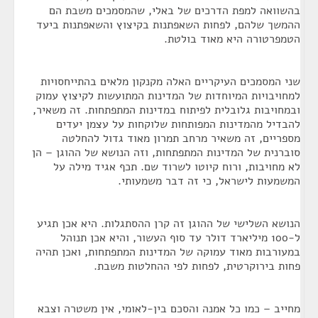
בהשוואה למפת הדרכים של באלי, שהמסמכים משבת הם
ההמשך שלהם, לפחות השאפתנות בקיצוץ והשאפתנות ביעד
הטמפרטורה היא מאוד בולטת.
שני המסמכים העיקריים האלה מקנקון מלאים בהתייחסויות
למחויבויות המיוחדות של המדינות המתועשות לקיצוץ עמוק
ובמחויבות גלובלית לפיתוח במדינות המתפתחות. זה משאיר,
להבדיל מהמדינות המפותחות שלוקחות על עצמן יעדים
מספריים, זה משאיר מרחב תמרון מאוד גדול להחלטה
סוברנית של המדינות המתפתחות, וזה הנושא של ההוגן – הן
לא מחויבות, ורוח קיוטו לשרוד שם. תכף אגיד מילה על
המשמעות לישראל, כי זה דבר משמעותי.
הנושא השלישי של ההוגן זה קרן ההסתגלות. היא אכן תגיע
ל-100 מיליארד דולר עד סוף העשור, והיא אכן תנוהל
במעורבות מאוד עמוקה של המדינות המתפתחות, ואכן תהיה
פחות בירוקרטית, לפחות לפי ההחלטות משבת.
מחייב – כמו כל אמנה והסכם בין-לאומי, אין משטרה וצבא