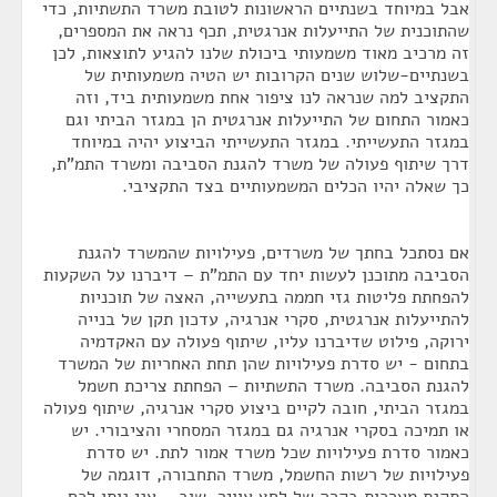
אבל במיוחד בשנתיים הראשונות לטובת משרד התשתיות, כדי
שהתוכנית של התייעלות אנרגטית, תכף נראה את המספרים,
זה מרכיב מאוד משמעותי ביכולת שלנו להגיע לתוצאות, לכן
בשנתיים-שלוש שנים הקרובות יש הטיה משמעותית של
התקציב למה שנראה לנו ציפור אחת משמעותית ביד, וזה
כאמור התחום של התייעלות אנרגטית הן במגזר הביתי וגם
במגזר התעשייתי. במגזר התעשייתי הביצוע יהיה במיוחד
דרך שיתוף פעולה של משרד להגנת הסביבה ומשרד התמ"ת,
כך שאלה יהיו הכלים המשמעותיים בצד התקציבי.
אם נסתכל בחתך של משרדים, פעילויות שהמשרד להגנת
הסביבה מתוכנן לעשות יחד עם התמ"ת – דיברנו על השקעות
להפחתת פליטות גזי חממה בתעשייה, האצה של תוכניות
להתייעלות אנרגטית, סקרי אנרגיה, עדכון תקן של בנייה
ירוקה, פילוט שדיברנו עליו, שיתוף פעולה עם האקדמיה
בתחום - יש סדרת פעילויות שהן תחת האחריות של המשרד
להגנת הסביבה. משרד התשתיות – הפחתת צריכת חשמל
במגזר הביתי, חובה לקיים ביצוע סקרי אנרגיה, שיתוף פעולה
או תמיכה בסקרי אנרגיה גם במגזר המסחרי והציבורי. יש
כאמור סדרת פעילויות שכל משרד אמור לתת. יש סדרת
פעילויות של רשות החשמל, משרד התחבורה, דוגמה של