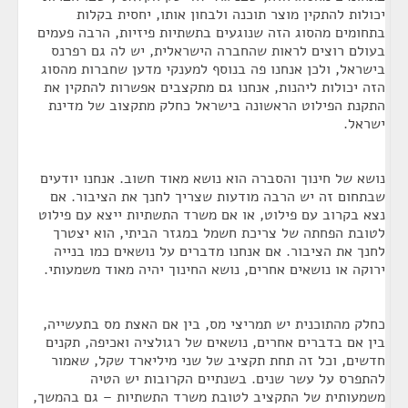
יכולות להתקין מוצר תוכנה ולבחון אותו, יחסית בקלות
בתחומים מהסוג הזה שנוגעים בתשתיות פיזיות, הרבה פעמים
בעולם רוצים לראות שהחברה הישראלית, יש לה גם רפרנס
בישראל, ולכן אנחנו פה בנוסף למענקי מדען שחברות מהסוג
הזה יכולות ליהנות, אנחנו גם מתקצבים אפשרות להתקין את
התקנת הפילוט הראשונה בישראל כחלק מתקצוב של מדינת
ישראל.
נושא של חינוך והסברה הוא נושא מאוד חשוב. אנחנו יודעים
שבתחום זה יש הרבה מודעות שצריך לחנך את הציבור. אם
נצא בקרוב עם פילוט, או אם משרד התשתיות ייצא עם פילוט
לטובת הפחתה של צריכת חשמל במגזר הביתי, הוא יצטרך
לחנך את הציבור. אם אנחנו מדברים על נושאים כמו בנייה
ירוקה או נושאים אחרים, נושא החינוך יהיה מאוד משמעותי.
כחלק מהתוכנית יש תמריצי מס, בין אם האצת מס בתעשייה,
בין אם בדברים אחרים, נושאים של רגולציה ואכיפה, תקנים
חדשים, וכל זה תחת תקציב של שני מיליארד שקל, שאמור
להתפרס על עשר שנים. בשנתיים הקרובות יש הטיה
משמעותית של התקציב לטובת משרד התשתיות – גם בהמשך,