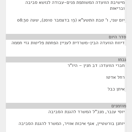
מישיבת הוועדה המשותפת פנים-עבודה לנושא סביבה
ובריאות
יום שני, ו' טבת התשע"א (13 בדצמבר 2010), שעה 08:30
סדר היום
דיווח הוועדה הבין-משרדית לעניין הפחתת פליטות גזי חממה
נכחו
¶
חברי הוועדה: דב חנין – היו"ר
רחל אדטו
איתן כבל
מוזמנים
¶
יוסי ענבר, מנכ"ל המשרד להגנת הסביבה
יוחנן בורשטיין, אגף איכות אוויר, המשרד להגנת הסביבה