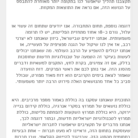
תקצבנו תהליך שיאפשר לנו בתקופה יותר מאוחרת להתבסס
על הנושא הזה, אם נראה את התוצאות המקוות.
דוגמה נוספת, תחום התחבורה. אנו יודעים שתחום זה עשוי או
עלול, גורם כ-18 אחוז מתחזית הפליטות, יש לו תרומה
משמעותית. אנחנו יודעים שבישראל, כיוון שאנחנו לא יצרני
רכב, אז אין לנו שיקול של הגנה ספציפית על תעשייה, או
אנחנו יכולים להשפיע על הרכב העולמי. מה שאנחנו יכולים
לעשות בעיקר זה הטמעה של טכנולוגיות חדשות שחוסכות
בדלק, אם זה צמיגים, בקרת לחץ, התקנים למשאיות ודברים
מהסוג הזה. אני נותן לכם את ראשי הפרקים. דוח הוועדה
שאמור לצאת בימים הקרובים הוא דוח מאוד מפורט, שכולל
סביב כל אחד מהנושאים האלה פירוט הרבה יותר משמעותי.
התוכנית שאנחנו עסקנו בה כוללת כאמור מספר מרכיבים. היא
כוללת נושאים של תמרוץ בסקרי אנרגיה, כוללת קידום בנייה
ירוקה, היא כוללת תמרוץ השקעות להפחתת פליטות, כוללת
תמרוץ לטכנולוגיות ישראליות חדשות, ובתור דוגמה לכך,
אנחנו מדברים על תקציבים שיאפשרו לחברות ישראליות
שעוסקות בתחום הזה, וראיינו לא מעט חברות – אחת הבעיות
בתחומים מהסוג הזה, שבניגוד להייטק הקלאסי, שבו חברות