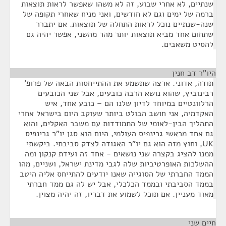
שנתיים, לא אחרי שבוע, זה לא משהו שאפשר לראות תוצאות
ברמה של ימים וגם לא חודשים, ואני מניח שאחרי תקופה של
שנה-שנתיים נוכל לראות התחלה של תוצאות. אם יתברר
שתחום אחד מביא תוצאות יותר מהר מהשני, אפשר יהיה גם
להסיט משאבים.
היו"ר דב חנין
¶
תודה, אדוני. ארצה שתשמע את ההתייחסות הבאה של פרופ'
רבינוביץ, שהוא נושא הרבה כובעים, אבל שני הכובעים
הרלוונטיים במיוחד לדיון שלנו הם – כובע אחד, איש
האקדמיה, אני חושב הבולט ביותר שעוקב היום בישראל אחרי
התהליך הבין-לאומי של התמודדות עם משבר האקלים, והוא
גם אחד מראשי גרינפיס העולמי, היום הוא סגן יו"ר גרינפיס
UK, וחוץ מזה הוא גם יו"ר האגודה לצדק סביבתי. ביקשתי
ממנו להציג בקצרה שני נושאים - אחד זה ועידת קנקון ומה
ההשלכות האופרטיביות שלה לגבי מדינת ישראל, ושניים, מהו
הממד החברתי של הסוגייה שאנו יודעים להתייחס אליה היטב
בממד הסביבתי ובממד הכלכלי, אבל יש לה גם ממד חברתי
מאוד מעניין. אם תוכל לשמוע את דבריו, זה יהיה מצוין.
חיים שני
¶