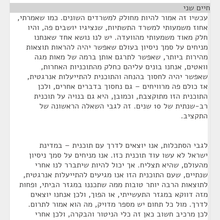
חיים שני
¶
עכשיו זה אמור להיות מחולק למשרדים השונים. כמו שאמרתי,
אחוז משמעותי למשרד התשתיות, שנציגיו יושבים פה, והיו
חלק מאוד משמעותי מהוועדה. יש לנו נושא אחד שאנחנו
מניחים על סמך ניסיון בעולם שאפשר יהיה להראות תוצאות
מהירות ביותר, שאפשר לתרגם אותן ברמה של מאות מגה
וואטים, אנחנו בונים עליהם כחלק מהתוכניות האחרות,
שאפשר יהיה לחסוך בהנחה והתוכנית להתייעלות אנרגטית,
אז כולם פה מרוויחים – גם נחסוך בדברים אחרים, ולכן
התוכנית הזו מתוקצבת, וכמובן, היא גם בנויה על תוכנית
רב-שנתית של 10 שנים. זה לגבי השאלה הראשונה של
התקציב.
לגבי הסתכלות, אנו יוצאים לדרך עם תוכנית – במדינת
ישראל לא עשו עוד תוכנית כזו. אנו מניחים על סמך ניסיון
מהעולם, שהיא תצליח. אך יכול להיות שיתברר לנו אחרי
שנתיים, שעם התוכנית הזו אנו מגיעים להתייעלות אנרגטית,
לתוצאות הרבה יותר טובות ממה שתכננו במגזר הביתי, ופחות
מזה דווקא במגזר התעשייתי, או הפוך, ולכן אנחנו יוצאים
לדרך. מול כל תחום יש מספר מדויק, מה הוא אמור לתרום.
לכן מרכיב חשוב כאן זה כלי הניטור והבקרה, ולכן אחרי