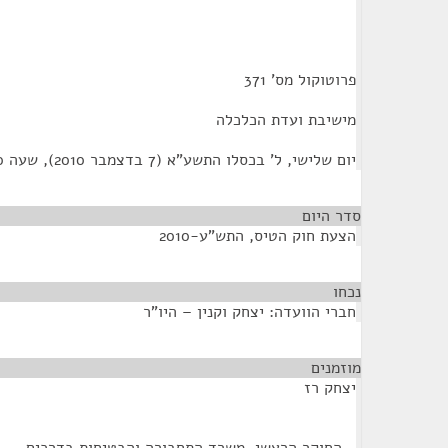
פרוטוקול מס' 371
מישיבת ועדת הכלכלה
יום שלישי, ל' בכסלו התשע"א (7 בדצמבר 2010), שעה 8:30
סדר היום
הצעת חוק הטיס, התש"ע-2010
נכחו
¶
חברי הוועדה: יצחק וקנין – היו"ר
מוזמנים
¶
יצחק רז