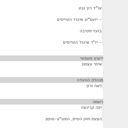
עו"ד רון גנט
- יועמ"ש איגוד הטייסים
בועז חטיבה
- יו"ר איגוד הטייסים
ייעוץ משפטי
¶
איתי עצמון
מנהלת הוועדה
¶
לאה ורון
רשמה
¶
יפה קרינצה
הצעת חוק הטיס, התש"ע-2010