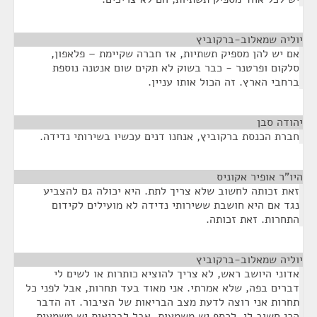
יוליה שמאלוב-ברקוביץ
¶
אם יש להן מספיק תשתיות, אז חברה שקיימת – פלאפון,
סלקום ופרטנר - כבר בשוק לא תקים שום אנטנה נוספת
ברחבי הארץ. זה הכול אותו עניין.
יהודה סבן
¶
חברת הכנסת ברקוביץ, אנחנו דנים עכשיו בשירותי נדידה.
היו"ר אופיר אקוניס
¶
זאת זכותה לחשוב שלא צריך לתת. היא יכולה גם להצביע
נגד אם היא חושבת ששירותי נדידה לא מועילים לקידום
התחרות. זאת זכותה.
יוליה שמאלוב-ברקוביץ
¶
אדוני היושב ראש, לא צריך להוציא כותרות או לשים לי
דברים בפה, שלא אמרתי. אני מאוד בעד תחרות, אבל לפני כל
תחרות אני רוצה לדעת מצב הבריאות של הציבור. זה הדבר
הכי חשוב לי. לכסף יש משמעות, אבל לבריאות יש משמעות