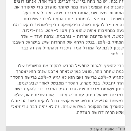
זה נכון. יש פה מתח בין שני דברים: מצד אחד, אנחנו רוצים
להכניס את המפעיל הזה כמה שיותר מוקדם כדי שיעודד את
התחרות. מצד שני, אנחנו מבינים שזה חייב להיות בעל
תשתית – גם יהיו לו מחויבויות בהתאם למכרז שפורסם –
והוא חייב להקים רשת. הפרקטיקה הבין-לאומית בהקשר הזה
נעה במחויבות איפה שהוא בין 10% ל-20%. בניו-זילנד,
למשל, ויש מדינות אחרות – נורבגיה, צרפת ועוד – שזה
התחיל ב-20%. בגלל הלחץ של התחרות שיש בישראל חשבנו
שנכון ללכת על המודל הניו-זילנדי ולהתחיל את זה כבר
ב-10%.
כדי להאיץ ולגרום למפעיל החדש להקים את התשתית שלו
כמה שיותר מהר, מוצע כאן שלאחר ארבע שנים הוא יצטרך
להגיע ל-40% פרישה ואם הוא לא יגיע ל-40% פרישה ההסדר
הזה יתבטל. בכל מקרה, ההסדר מתבטל לאחר שבע שנים,
כיוון שאנחנו מבינים שזה פרק הזמן הסביר כדי להקים רשת
במדינת ישראל היום, עם חריג אחד - אם השרים יראו, שלא
באשמת המפעיל החדש, שיש קושי גדול להקים רשת הם יוכלו
להאריך את התקופה בשלוש שנים. זה לא יהיה דבר טריוויאלי
אלא תהיה דרושה הצדקה.
היו"ר אופיר אקוניס
¶