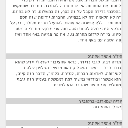
התנגדות של חברות, אבל אם תהיה התנגדות זה רק כדי
לחסום את התחרות. אין שום סיבה להתנגד. החברה שתתקשר
בהסכמי נדידה תקבל על זה כסף, זה בתשלום, זה לא בחינם,
זה לא הלאמה וזה לא בכפייה. החברות יודעות שזה חסם
תחרותי - ללא אנטנות אי אפשר להפעיל חברת סלולר, ורק על
הרקע הזה יכולה להיות התנגדות. אני מבקש מחברי הכנסת
סיוע, כי זה קידום תחרות נטו. אין פה פגיעה באף אחד ואין
פה הטבה עם באף אחד.
היו"ר אופיר אקוניס
¶
תודה רבה. לגבי נדידה, כדאי שהציבור ישראלי יידע שהוא
נודד כבר - כאשר הוא לוקח את מכשיר הטלפון שלהם
לאירופה, לארצות הברית, למזרח. כלומר, הדבר הזה קיים,
הוא אפשרי ובוודאי נמשיך לתת לממשלה בעניין הזה גיבוי
מוחלט. אני חושב שהדבר הוא לטובת - - -
יוליה שמאלוב-ברקוביץ
¶
יש לי הסתייגות.
היו"ר אופיר אקוניס
¶