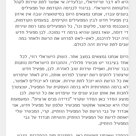
היא לא דבר טריוויאלי, ובלעדיה אי אפשר לתת שירות לקהל
הלקוחות הישראלי. בניגוד לכניסה הקודמת של מפעילים
בשנים עברו, אנחנו נמצאים היום בסיטואציה שבה אין איזון
בין מפעיל חדש לבין המפעילים הקיימים. בפעמים הקודמות,
כשנכנסו פרטנר, סלקום וכו', כל המפעילים נתנו רמת שירות
די דומה, שאז נטען שהיא ברמה די נמוכה. לכן מפעיל חדש
היה יכול להיכנס, לאט-לאט לפרוש את הרשת ולאחר כמה
שנים לתת שירות זהה לכולם.
היום אנחנו נמצאים במצב אחר. השוק הישראלי רווי, לכל
אחד בציבור יש מכשיר סלולרי, והחברות הישראליות נותנות
כבר שירות, ואפילו שירות טוב לאזרח. לכן, מפעיל חדש
שיצטרך להקים רשת יצטרך לפרוש אותה, ורק לאחר שיפרוש
את כל הרשת הוא יוכל לתת שירות. אנחנו לא יכולים לאפשר,
לא ברמה התחרותית ולא ברמה העסקית של המפעיל, שנצטרך
לחכות את אותן שבע שנים עד שיפרוש את כל הרשת. לכן
מוצע הסדר כאן הסדר שקרוי "נדידה פנים ארצית". המשמעות
שלו היא שכאשר אתקשר ממכשיר טלפון של מפעיל חדש, אני
אנדוד על גבי הרשת של המפעיל הוותיק. קרי, המכשיר שלי
יאותת לרשת של המפעיל הוותיק והשיחה תנדוד על גבי
המפעיל הוותיק.
ההסדר שאנחנו מציעים כאן, במסגרת חוק ההסדרים, קובע