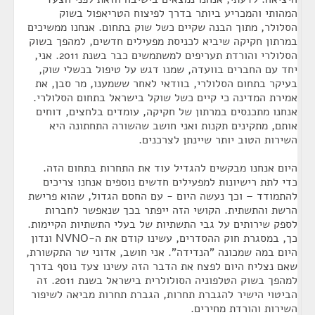
המהותי והמכריע ביותר בדרך לפיצוח הטריאפול בשוק
הסלולר, מתוך הבנה שקיים כשל שוק בתחום. אנחנו ממשיכים
במרתון חקיקה שיביא לכניסת מפעילים חדשים, למהפך בשוק
הסלולרי והורדת תעריפים למשתמשים כבר בשנת 2011. אני,
יחד עם החברים בוועדה, שמנו דגש על טיפול בכשלי שוק,
בעיקר בתחום הסלולרי, בוודאי לאחר ששמענו, מר סבן, את
אמירת המדינה כי קיים כשל שוקל בישראל בתחום הסלולרי.
אנחנו מתכנסים במרתון של חקיקה, עומדים בלחצים, דוחים
אותם, מתקינים תקנות ואני חושב שהשורה התחתונה היא
השירות הטוב יותר שיינתן לצרכנים.
היום אנחנו מבקשים להגדיל עוד את התחרות בתחום הזה.
כדי לתת רישיונות למפעילים חדשים נוספים אנחנו צריכים
להתמודד – וכך נעשה היום - עם החסם הגדול, שהוא פרישת
הרשת והתשתית. הקושי הזה ייפתר בכך שנאפשר לחברות
לספק שירותים על גבי התשתיות של בעלי התשתיות הקיימות.
כך, במסגרת חוק ההסדרים, עשינו קודם את ה-NVNO ונדון
היום במה שמכונה "הנדידה". אני חושב, אדוני שר התקשורת,
שאם נצליח היום לפצח את הדבר הזה עשינו צעד נוסף בדרך
למהפך בשוק הטלפוניה הסולולרית בישראל בשנת 2011. זה
הביטוי הישיר להגברת תחרות, הגברת תחרות מביאה לשיפור
השירות והורדת מחירים.