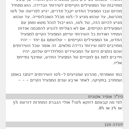
מחויבות של המפעילים הקיימים לשירותי הנדידה. הוא מתחיל
מהיום שבו המפעיל החדש יקבל תדרים, יגיע לפרישה של 10%
מהרשת, עד שהוא מגיע ל-10% מכלל האוכלוסייה. עד שהוא
מגיע להיום הזה, של 10%, הוא יכול לנהל משא ומתן עם
המפעילים הקיימים. אם לא הצליחו להגיע להסכמה אודות
המחיר ואודות כל השירותי שייתן המפעיל הקיים למפעיל
החדש, אז המפעילים הקיימים – שלושתם גם יחד - יהיו
מחויבים לתת שירותי נדידה מלאים. זה אומר שכל השירותים
שהם נותנים היום על המכשירים הסלולריים שלהם, יהיו
חייבים לתת גם למנויים של המפעיל החדש, שתיכף נתייחס
אליו.
כמו שאמרתי, מהרגע שמגיעים ל-10% השירותים יינתנו באופן
שמחויב בחקיקה. לאחר ארבע שנים המפעיל הקיים - - -
היו"ר אופיר אקוניס
¶
לפי מה קבעתם דווקא 10%? אולי הגברת התחרות דורשת 5%
או 7% או 8%.
יהודה סבן
¶