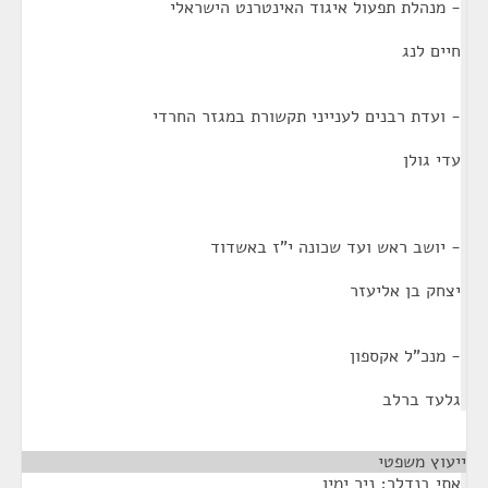
- מנהלת תפעול איגוד האינטרנט הישראלי
חיים לנג
- ועדת רבנים לענייני תקשורת במגזר החרדי
עדי גולן
- יושב ראש ועד שכונה י"ז באשדוד
יצחק בן אליעזר
- מנכ"ל אקספון
גלעד ברלב
ייעוץ משפטי
¶
אתי בנדלר; ניר ימין