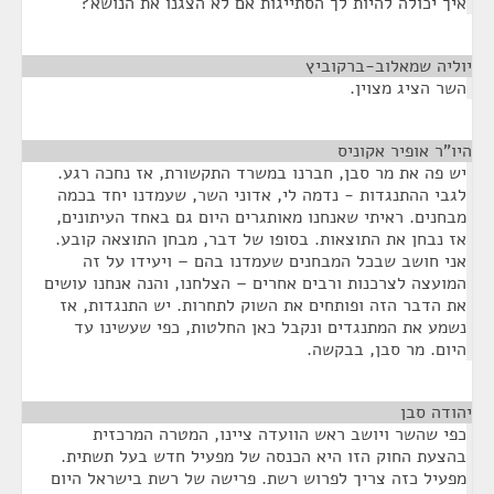
איך יכולה להיות לך הסתייגות אם לא הצגנו את הנושא?
יוליה שמאלוב-ברקוביץ
¶
השר הציג מצוין.
היו"ר אופיר אקוניס
¶
יש פה את מר סבן, חברנו במשרד התקשורת, אז נחכה רגע.
לגבי ההתנגדות - נדמה לי, אדוני השר, שעמדנו יחד בכמה
מבחנים. ראיתי שאנחנו מאותגרים היום גם באחד העיתונים,
אז נבחן את התוצאות. בסופו של דבר, מבחן התוצאה קובע.
אני חושב שבכל המבחנים שעמדנו בהם – ויעידו על זה
המועצה לצרכנות ורבים אחרים – הצלחנו, והנה אנחנו עושים
את הדבר הזה ופותחים את השוק לתחרות. יש התנגדות, אז
נשמע את המתנגדים ונקבל כאן החלטות, כפי שעשינו עד
היום. מר סבן, בבקשה.
יהודה סבן
¶
כפי שהשר ויושב ראש הוועדה ציינו, המטרה המרכזית
בהצעת החוק הזו היא הכנסה של מפעיל חדש בעל תשתית.
מפעיל כזה צריך לפרוש רשת. פרישה של רשת בישראל היום