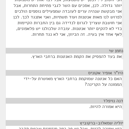
יותר גדולה. לכן, אסכים עם השר לגבי פתיחת התחרות, אבל
אני מבקשת שנהיה ערים לעובדה שמפעילים נוספים הולכים
לפרוש לנו מאות אנטנות ועוד תשתיות, ואני אתנגד לכך. לכן
אני חושבת שצריך לגרום לנדידה גם בין החברות הקיימות
כדי לא להקים יותר אנטנות. עובדה שלכולנו יש פלאפונים,
לאף אחד אין בעיה. זה הכיוון, אני לא נגד תחרות.
נחמן שי
¶
את בעד להפסיק את הקמת האנטנות ברחבי הארץ.
היו"ר אופיר אקוניס
¶
האם כל אנטנה שמוקמת ברחבי הארץ מאושרת על-ידי
הממונה על הקרינה?
דנה נויפלד
¶
היא אמורה להיות.
יוליה שמאלוב-ברקוביץ
¶
היא אמורה להיות, אבל יש פה כמה מוזמנים שבטח תדבר