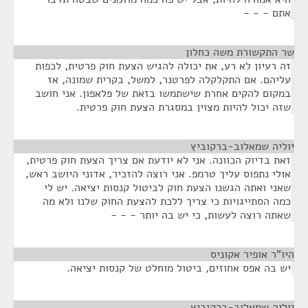
אתם - - -
שר התקשורת משה כחלון
¶
זה רעיון לא רע, את יכולה להגיש הצעת חוק פרטית, לכפות
עליהם. אם התקלקלה לפרטנר, למשל, בקרית שמונה, אז
במקום להקים אחרת שישתמשו בזאת של פלאפון. אני חושב
שזה יכול להיות מצוין במסגרת הצעת חוק פרטית.
יוליה שמאלוב-ברקוביץ
¶
זאת בדיוק הכוונה. אני לא יודעת אם צריך הצעת חוק פרטית,
אולי נתפוס עליך טרמפ. אני רוצה להזכיר, אדוני היושב ראש,
שאני ואתה הגשנו הצעת חוק לביטול קנסות יציאה. יש לי
כמה הסתייגויות כי צריך ללכת להצעת החוק שלנו ולא מה
שאתה רוצה לעשות, כי יש בה יותר - - -
היו"ר אופיר אקוניס
¶
יש בה אפס אחוזים, ביטול מוחלט של קנסות יציאה.
יוליה שמאלוב-ברקוביץ
¶