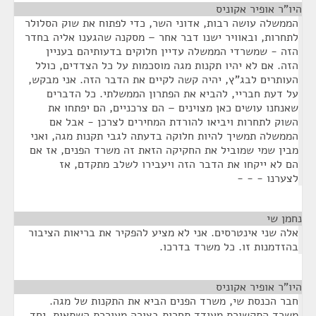
היו"ר אופיר אקוניס
¶
הממשלה עושה רבות, אדוני השר, כדי לפתוח את שוק הסלולר
לתחרות, ובאוויר ישנו דבר אחר – מסקנה שהגענו אליה בחדר
הזה - שמשרדי הממשלה עדיין חלוקים בדעותיהם בעניין
הזה. אם לא יהיו תקנות מגה מוסכמות על כל הצדדים, כולל
העותרים לבג"ץ, יהיה קשה לקיים את הדבר הזה. אני מבקש,
על דעת חבריי, להביא את הפתרון הממשלתי. כל הדברים
שאנחנו עושים כאן מצוינים – הם צרכניים, הם יפתחו את
השוק לתחרות ויביאו להורדת המחירים לצרכן - אבל אם
הממשלה תמשיך להיות חלוקה בדעתה לגבי תקנות מגה, ואני
מבין שמי שמוביל את החקיקה הזאת זה משרד הפנים, אז אם
הם לא ייקחו את הדבר הזה ויעבירו לשלב מתקדם, אז
לצערנו - - -
נחמן שי
¶
אלה שני אינטרסים. אני לא מציע להפקיר את בריאות הציבור
בהזדמנות זו. כל משרד בדרכו.
היו"ר אופיר אקוניס
¶
חבר הכנסת שי, משרד הפנים הביא את התקנות של מגה.
משרד התקשורת מעודד תחרות בצורה מעוררת השתאות, יחד