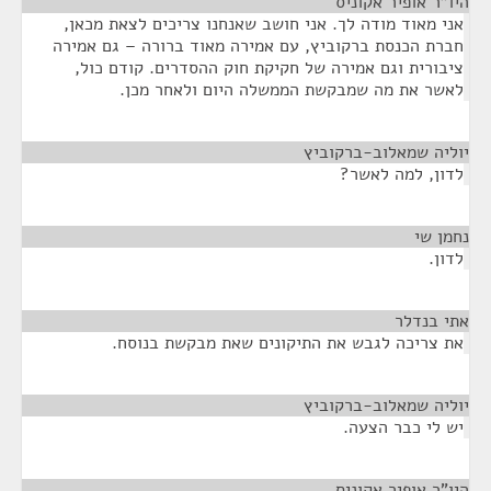
היו"ר אופיר אקוניס
¶
אני מאוד מודה לך. אני חושב שאנחנו צריכים לצאת מכאן,
חברת הכנסת ברקוביץ, עם אמירה מאוד ברורה – גם אמירה
ציבורית וגם אמירה של חקיקת חוק ההסדרים. קודם כול,
לאשר את מה שמבקשת הממשלה היום ולאחר מכן.
יוליה שמאלוב-ברקוביץ
¶
לדון, למה לאשר?
נחמן שי
¶
לדון.
אתי בנדלר
¶
את צריכה לגבש את התיקונים שאת מבקשת בנוסח.
יוליה שמאלוב-ברקוביץ
¶
יש לי כבר הצעה.
היו"ר אופיר אקוניס
¶