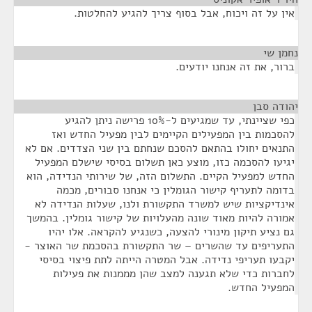
אין על זה ויכוח, אבל בסוף צריך להגיע להחלטות.
נחמן שי
¶
ברור, את זה אנחנו יודעים.
יהודה סבן
¶
כפי שציינתי, עד שמגיעים ל-10% פרישה ניתן להגיע
להסכמות בין המפעילים הקיימים לבין מפעיל החדש ואז
התנאים יחולו בהתאם להסכם שנחתם בין שני הצדדים. אם לא
יגיעו להסכמה כזו, מוצע כאן תשלום בסיסי שישלם המפעיל
החדש למפעיל הקיים. התשלום הזה, של שירותי הנדידה, הוא
בדומה לתעריף קישור הגומלין כי אנחנו סבורים, מכמה
אינדיקציות שיש למשרד התקשורת ולנו, שעלות הנדידה לא
אמורה להיות מאוד שונה מהעלויות של קישור גומלין. בהמשך
גם נציע תיקון מינורי להצעה, כשנגיע להקראה. אלו יהיו
התעריפים עד שהשרים – שר התקשורת בהסכמת שר האוצר -
יקבעו תעריפי נדידה. אבל המטרה הייתה לתת פיצוי בסיסי
לחברות כדי שלא תגענה למצב שהן מממנות את פעילות
המפעיל החדש.