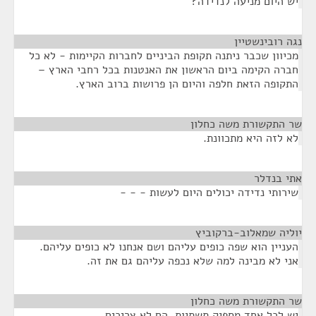
יש היום מניעה לנדידה?
נגה רובינשטיין
¶
מכיוון שכבר ניתנה תקופת הביניים לחברות הקיימות - לא כל
חברה הקימה ביום הראשון את האנטנות בכל רחבי הארץ –
התקופה הזאת חלפה והיום הן פרושות ברוב הארץ.
שר התקשורת משה כחלון
¶
לא לזה היא מתכוונת.
אתי בנדלר
¶
שירותי נדידה יכולים היום לעשות - - -
יוליה שמאלוב-ברקוביץ
¶
העניין הוא שפה כופים עליהם ושם אנחנו לא כופים עליהם.
אני לא מבינה למה שלא נכפה עליהם גם את זה.
שר התקשורת משה כחלון
¶
יש לכל אחד מספיק תשתיות, הם לא צריכים.