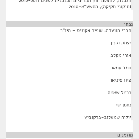
הגבלה) להצעת חוק המדיניות הכלכלית לשנים 2012-2011
(תיקוני חקיקה), התשע"א-2010
נכחו
¶
חברי הוועדה: אופיר אקוניס – היו"ר
יצחק וקנין
אורי מקלב
חמד עמאר
ציון פיניאן
כרמל שאמה
נחמן שי
יוליה שמאלוב-ברקוביץ
מוזמנים
¶