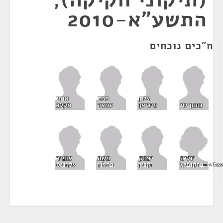
התשע"א-2010
ח"כים נוכחים
ציון
חמד
אורי
נחמן שי
פיניאן
עמאר
מקלב
יוליה
יצחק
משה
אופיר
אלוב-ברקוביץ
וקנין
כחלון
אקוניס