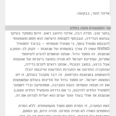
אדוני השר, בבקשה.
שר התקשורת משה כחלון
¶
בוקר טוב. תודה רבה, אדוני היושב ראש. היום נתמקד בעיקר
בנושא הנדידה, שבנוסף לקנסות היציאה הוא חסם משמעותי
להכנסת מפעיל נוסף, כי מפעיל תשתיתי – בניגוד למפעיל
NVNO שאין לו צורך בתשתית של אנטנות – זקוק לכ-2,000
אנטנות. זה מספר גדול. אנחנו שואפים להגיע לשיתופי
אתרים, שמדינת ישראל לא תהיה נטועה ביערות של אנטנות
אבל כרגע, במצב הנוכחי, אנחנו רוצים לקדם נדידה,
שהחברה החדשה או החברות החדשות שייכנסו יוכלו
להשתמש באנטנות הקיימות. זה דבר מקובל בעולם, זו לא
המצאה ישראל. יש מספר גדול של מדינות בעולם שמאמצות
את זה מכמה טעמים: הגנת הסביבה, אסתטיקה וכדי לאפשר
למפעיל החדש להיכנס, כי אם נדרוש מהפעיל החדש 2,000
אנטנות אז אולי בעוד עשר שנים הוא יצליח לפרוש את זה.
זאת המטרה, זו הסרת חסם מאוד משמעותית. ללא הסרת
החסמים האלה לא תהיה תחרות. תהיה היום, מן הסתם,