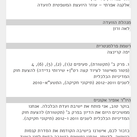
אלקנה אפרתי – עוזר היועצת המשפטית לוועדה
מנהלת הוועדה
¶
לאה ורון
רשמת פרלמנטרית
¶
יפה קרינצה
1. פרק ב' (תקשורת), סעיפים 2(1), (2), (5), (6), 4
(פטור מאישור לציוד קצה רט"ן+ שירותי נדידה) להצעת חוק
המדיניות הכלכלית
לשנים 2012-2011 (תיקוני חקיקה), התשע"א-2010
היו"ר אופיר אקוניס
¶
בוקר טוב, אני פותח את ישיבת ועדת הכלכלה. אנחנו
ממשיכים היום את הדיון בפרק ב' (תקשורת) להצעת חוק
המדיניות הכלכלית לשנים 2011 ו-2012 (תיקוני חקיקה).
כזכור לכם, אישרנו בישיבה הקודמת את הסדרת קנסות
היציאה. לדעתי, אנחנו נמצאים בישיבה הזאת לפני הצעד