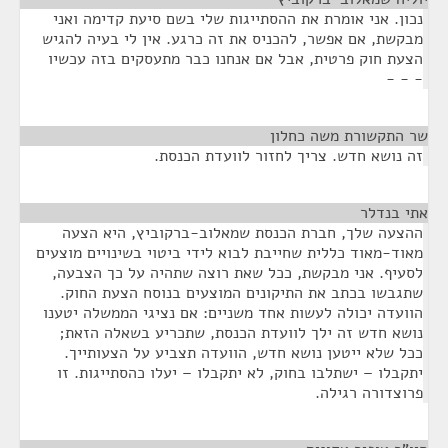
נכון. אני אומרת את ההסתייגות שלי בשם סיעת קדימה ואני
מבקשת, אם אפשר, להכניס את זה כרגע. אין לי בעיה להגיש
הצעת חוק פרטית, אבל אם אנחנו כבר מתעסקים בזה עכשיו
- - -
שר התקשורת משה כחלון
¶
זה נושא חדש. צריך לחזור לוועדת הכנסת.
אתי בנדלר
¶
ההצעה שלך, חברת הכנסת שמאלוב-ברקוביץ, היא הצעה
מאוד-מאוד כללית שחייבת לבוא לידי ביטוי בשינויים מוצעים
לסעיף. אני מבקשת, ככל שאת רוצה שתהיה על כך הצבעה,
שתגבשו בכתב את התיקונים המוצעים בנוסח הצעת החוק.
הוועדה יכולה לעשות אחד משניים: אם נציגי הממשלה יטענו
נושא חדש זה ילך לוועדת הכנסת, שתכריע בשאלה הזאת;
ככל שלא ייטען נושא חדש, הוועדה תצביע על הצעותייך.
יתקבלו – ישתלבו בחוק, לא יתקבלו – יעלו כהסתייגות. זו
פרוצדורה רגילה.