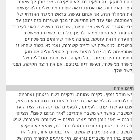
מהם לחוקק. זה תפקידכם ולא תפקידנו. אני נותן לך שיעור
קצר באזרחות. אם אנחנו נראה שאתם מתרשלים ולא עושים
את המהלך הזה, אז אנחנו נעשה. כראש המגזר האזרחי של
העמותות, אני עוד לא התייאשתי מכך ששירות כזה יינתן על
ידי המגזר השלישי. אני חושב, שהמגזר השלישי ראוי לעידוד
וטיפוח. לא הייתי ממהר להפוך כל דבר לשירות ממשלתי.
הוועדה הזאת עוסקת בהרבה מאוד שירותים ממשלתיים
כושלים. לממשלה יש ידיים קשורות, ואני לא בטוח שהיא זו
שמתאימה לכך. יכול להיות שצריך להחיל עליה את חוק
הספריות הציבוריות. בכל מקרה, יושבת פה מנכ"לית של
משרד ממשלתי. תעשו דיון ביניכם. אם את רוצה חקיקה, תפני
לשר שלך.
חיים אורון
¶
יש מודל נוסף: לקיים עמותה, ולקיים רשת ביטחון ואחריות
ממלכתית. זה לא או או. זה יכול להיות גם וגם. הבעיה היא,
שברגע שזה עובר לעמותה, לפעמים המדינה זזה הצידה עד
למשבר. כאשר יש משבר אומרים: "איך הגענו לשם". תציעו
מבנה – ואני מוכן לתת ייעוץ בחינם – לעמותה ציבורית, שיש
לה רשת ביטחון ומחויבות ממלכתית כזו, שהיא לא תיקלע
למשבר. פה אני מבין שהמשבר היה בתחום אחר, אבל היו
שנים בהן היו משברים נוראים. היו מגיעים לתאריך הזה של