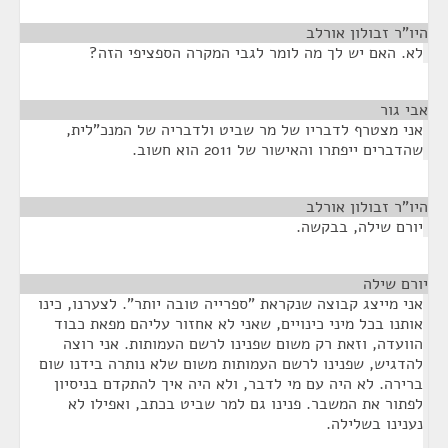
היו"ר זבולון אורלב
¶
לא. האם יש לך מה לומר לגבי המקרה הספציפי הזה?
אבי גור
¶
אני מצטרף לדבריו של מר שביט ולדבריה של המנכ"לית,
שהדברים ייפתרו והאישור של 2011 הוא חשוב.
היו"ר זבולון אורלב
¶
יורם שילה, בבקשה.
יורם שילה
¶
אני מייצג קבוצה שנקראת "ספרייה טובה יותר". לצערנו, כינו
אותנו בכל מיני כינויים, שאני לא אחזור עליהם מפאת כבוד
הוועדה, וזאת רק משום שפנינו לרשם העמותות. אני רוצה
להדגיש, שפנינו לרשם העמותות משום שלא נותרה בידנו שום
ברירה. לא היה עם מי לדבר, ולא היה איך להתקדם בניסיון
לפתור את המשבר. פנינו גם למר שביט בכתב, ואפילו לא
נענינו בשלילה.