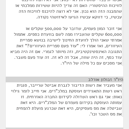
לוויכוח ההיסטורי: האם זה צריך להיות ששירות ממלכתי או
שהמבנה הזה הוא נכון. אני לא רוצה להיכנס לוויכוח הזה
עכשיו, כי דווקא עכשיו הגיעו לאיזושהי נקודה.
אני זוכר המון פעמים, שדובר על 500,000 שקלים או
600,000 שקלים שהעבירו מפה לשם בוועדת כספים. אתמול
אמרתי שאני הולך לוועדת החינוך לישיבה בנושא ספריית
העיוורים, ואז אמרו לי: "עוד פעם ספריית העיוורים?" זאת
התגובה האינסטינקטיבית, וזה מיותר לגמרי. אם זה היה מביא
עוד כסף, זה היה שווה, אבל זה לא זה. זה עוד פעם משבר.
אני מסכים עם כל מילה של היו"ר.
היו"ר זבולון אורלב
¶
אני מעביר את רשות הדיבור לגברת אביטל שרייבר, סגנית
ראש רשות התאגידים ועוסקת במלכ"רים. אני חייב לומר גילוי
נאות: אני גם ראש השדולה לקידום החברה האזרחית. זו
עמותה העוסקת בקידום מעמדם של המלכ"רים. היא זאת
שביטלה את מס מעסיקים, היא זאת שכרגע פועלת להפחית
את מס השכר וכו'.