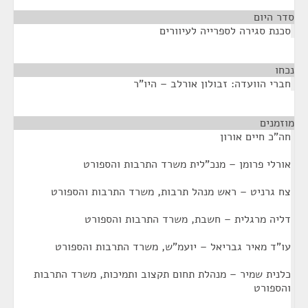
סדר היום
סכנת סגירה לספרייה לעיוורים
נכחו
¶
חברי הוועדה: זבולון אורלב – היו"ר
מוזמנים
¶
חה"כ חיים אורון
אורלי פרומן – מנכ"לית משרד התרבות והספורט
צח גרניט – ראש מנהל תרבות, משרד התרבות והספורט
דליה מרגלית – חשבת, משרד התרבות והספורט
עו"ד מאיר גבריאל – יועמ"ש, משרד התרבות והספורט
כלנית שמיר – מנהלת תחום תקצוב ותמיכות, משרד התרבות
והספורט