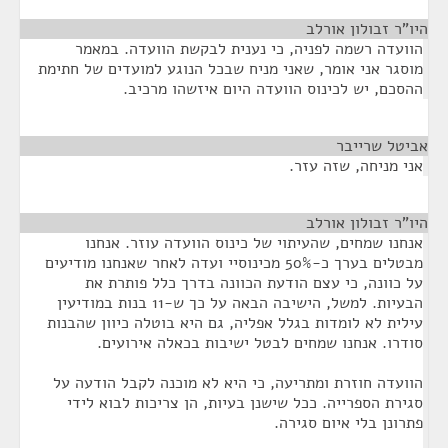
היו"ר זבולון אורלב
¶
הוועדה רשמה לפניה, כי נענית לבקשת הוועדה. במאמר
מוסגר אני אומר, שאני מניח שבכל הנוגע למועדים של חתימת
ההסכם, יש לכינוס הוועדה היום איזשהו מרכיב.
אביטל שרייבר
¶
אני מניחה, שזה עזר.
היו"ר זבולון אורלב
¶
אנחנו שמחים, שהעיתוי של כינוס הוועדה עוזר. אנחנו
מבטלים בערך כ-50% מכינוסיי ועדה לאחר שאנחנו מודיעים
על כוונה, כי עצם הודעת הכוונה בדרך כלל פותרת את
הבעיות. למשל, הישיבה הבאה על כך ש-11 בנות במודיעין
עילית לא לומדות בגלל אפליה, גם היא בוטלה כיוון שהבנות
סודרו. אנחנו שמחים לבטל ישיבות בכאלה אירועים.
הוועדה חוזרת ומתריעה, כי היא לא מוכנה לקבל הודעה על
סגירת הספרייה. ככל שישנן בעיות, הן צריכות לבוא לידי
פתרונן בלי איום סגירה.