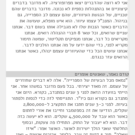
אני לא רוצה שהדברים יצאו מפרופורציה. לא מדובר בדברים
קיצוניים או בהתנהלות כספית לא נכונה. מדובר בדברים שהם
טכניים, של הנגשת העיוורים, שהם עצמם לב הספרייה, גם
בניהול. המנכ"ל עצמו עיוור. הוא איש מופלא, שעושה את
הדברים כאשר הנכות שלו לא מגבילה אותו בשום דבר. אנחנו
שניים שרואים, וכל שאר 8 חברי ההנהלה רואים. אנחנו
מקריאים כל דבר, אנחנו מנפיקים תקליטור, שמשה תימור
מקריא לפני, כדי שהם ידעו על מה אנחנו הולכים לדבר.
אנחנו עושים הכל כדי שהעיוורים עצמם ינהלו, כאשר אנחנו
הרואים עזר כנגדם.
קודם נאמר, שאנשים אומרים
¶
"נמאס מכל הבעיות של הספרייה". אלה לא דברים שחוזרים
על עצמם. זה מאוד יצירתי. בכל פעם מדובר במשהו אחר. אני
הייתי בוועדה הזאת לפני 3 שנים כמתנדב, כקורא. היום אני
מתנדב גם כקורא וגם כיו"ר. התגייסתי לזה כדי לנסות ולפתור
בעיות. לפני כ-3 שנים חתכו את התקציב ל-2,800,000
שקלים, הודיעו את זה בספטמבר וחייבו את אורי לחתום
כאשר הוא עבד על 4,500,000 שקלים. הוא לא יעשה כזה
דבר. הוא לא יעבור על החוק. התחילו פה צעקות, ובסוף
החלטתי שאני הולך ישירות לאוצר. האוצר אמר: "איזו
שאלה". תוך 5 דקות זה עבר. כלומר, צריכים אנשים – ואני