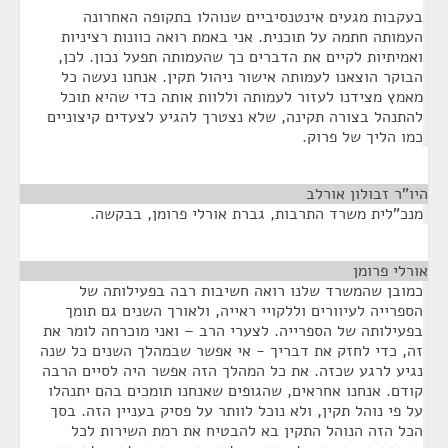
בעקבות מגעים אינטנסיביים שנוהלו בתקופה האחרונה
העמותה חתמה על תוכנית. אני באמת רואה כוונות רציניות
ואמיתיות לקיים את הדברים כך שהעמותה תפעל נכון. לכן,
הבוקר הוצאנו לעמותה אישור ניהול תקין. אנחנו נעשה כל
מאמץ מצידנו לעזור לעמותה וללוות אותה כדי שהיא תוכל
להתנהל בצורה תקינה, שלא נצטרך להגיע לצעדים קיצוניים
כמו הליך של פרוק.
היו"ר זבולון אורלב
¶
מנכ"לית משרד התרבות, גברת אורלי פרומן, בבקשה.
אורלי פרומן
¶
כמובן שהמשרד שלנו רואה חשיבות רבה בפעילותה של
הספרייה לעיוורים וללקויי ראייה, ולאורך השנים גם תומך
בפעילותה של הספרייה. לצערי הרב – ואני מוכרחה לומר את
זה, כדי לחזק את דבריך - אי אפשר שבמהלך השנים כל שנה
נגיע לרגע שכזה. את כל המהלך הזה אפשר היה לסיים הרבה
קודם. אנחנו אחראים, שהגופים שאנחנו תומכים בהם יתנהלו
על פי נוהל תקין, ולא נוכל לוותר על פסיק בעניין הזה. בסך
הכל הזה הנוהל התקין בא להבטיח את רמת השירות לכל