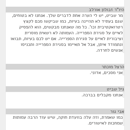
היו"ר זבולון אורלב
¶
מר שביט, יש לי הערה אחת לדברים שלך. אנחנו לא בטוחים,
שגם בעתיד לא תהיינה בעיות, כמו שביקשו מכם לקצץ
רטרואקטיבית וכו'. כל מה שאנחנו מבקשים, הוא להפסיק
לאיים על סגירת הספרייה. העמותה לא רשאית מוסרית
וציבורית לאיים על סגירת הספרייה. אם יש לכם בעיות, תבואו
ונתמודד איתן, אבל אל תאיימו בסגירת הספרייה ותכניסו
אנשים לחרדה.
הרצל מוכתר
¶
אני מסכים, אדוני.
גיל שביט
¶
אנחנו מקבלים בברכה.
אבי גור
¶
כמו שאמרת, וזה עלה בוועדת חוקה, שיש עוד הרבה עמותות
שמחכות לאישורים.