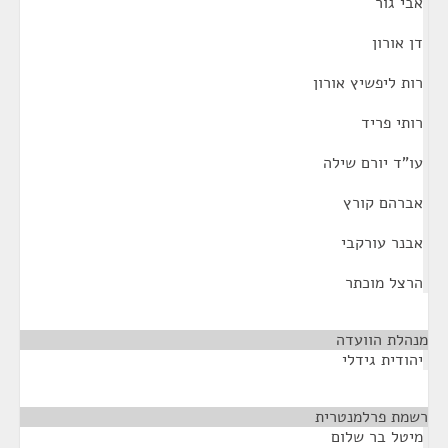
אבי גור
דן אורון
רות ליפשיץ אורון
רותי פריד
עו"ד יורם שילה
אברהם קורץ
אבנר עורקבי
הרצל מוכתר
מנהלת הוועדה
¶
יהודית גידלי
רשמת פרלמנטרית
¶
מיטל בר שלום