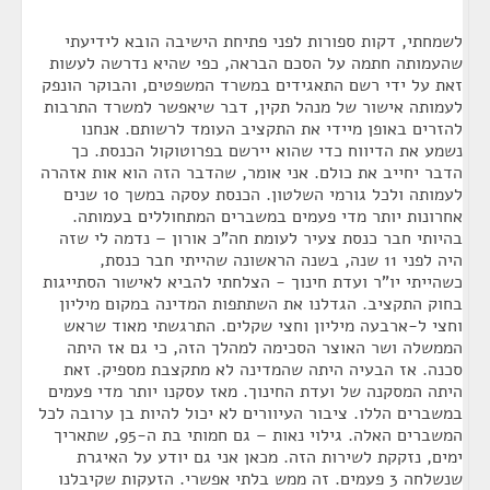
לשמחתי, דקות ספורות לפני פתיחת הישיבה הובא לידיעתי
שהעמותה חתמה על הסכם הבראה, כפי שהיא נדרשה לעשות
זאת על ידי רשם התאגידים במשרד המשפטים, והבוקר הונפק
לעמותה אישור של מנהל תקין, דבר שיאפשר למשרד התרבות
להזרים באופן מיידי את התקציב העומד לרשותם. אנחנו
נשמע את הדיווח כדי שהוא יירשם בפרוטוקול הכנסת. כך
הדבר יחייב את כולם. אני אומר, שהדבר הזה הוא אות אזהרה
לעמותה ולכל גורמי השלטון. הכנסת עסקה במשך 10 שנים
אחרונות יותר מדי פעמים במשברים המתחוללים בעמותה.
בהיותי חבר כנסת צעיר לעומת חה"כ אורון – נדמה לי שזה
היה לפני 11 שנה, בשנה הראשונה שהייתי חבר כנסת,
כשהייתי יו"ר ועדת חינוך - הצלחתי להביא לאישור הסתייגות
בחוק התקציב. הגדלנו את השתתפות המדינה במקום מיליון
וחצי ל-ארבעה מיליון וחצי שקלים. התרגשתי מאוד שראש
הממשלה ושר האוצר הסכימה למהלך הזה, כי גם אז היתה
סכנה. אז הבעיה היתה שהמדינה לא מתקצבת מספיק. זאת
היתה המסקנה של ועדת החינוך. מאז עסקנו יותר מדי פעמים
במשברים הללו. ציבור העיוורים לא יכול להיות בן ערובה לכל
המשברים האלה. גילוי נאות – גם חמותי בת ה-95, שתאריך
ימים, נזקקת לשירות הזה. מכאן אני גם יודע על האיגרת
שנשלחה 3 פעמים. זה ממש בלתי אפשרי. הזעקות שקיבלנו