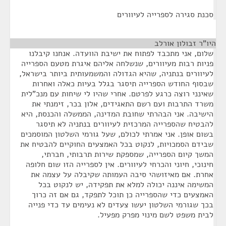
סכנת סגירה לספרייה לעיוורים
היו"ר זבולון אורלב
¶
שלום, אני מתכבד לפתוח את ישיבת הוועדה. אנחנו קיבלנו
פניות רבות מעיוורים, שנשלחה אליהם איגרת מטעם הספרייה
לעיוורים בנתניה, שהיא הגדולה והמשמעותית ביותר בישראל,
שבסוף החודש הספרייה תיסגר בגלל בעיות כאלה ואחרות
שאינני רוצה כרגע לפרטם. אחרי שהיו לי שיחות עם מנכ"לית
משרד התרבות ועם רשם התאגידים, אלון בכר, זימנתי את
הישיבה. אני הבהרתי שחובת המדינה, הממשלה והכנסת, היא
להבטיח שהספרייה המרכזית לעיוורים בנתניה לא תיסגר
בשום אופן. אני אמרתי לכולם, שעל גורמי השלטון המוסמכים
שבידם הסמכויות, לנקוט בכל האמצעים החוקיים להבטיח את
המשך קיום הספרייה, שמספקת שירות תרבותי, חברתי,
חינוכי, חיוני והכרחי לעיוורים. אין לספרייה הזו שום חלופה
אחרת. אם מאיזושהי סיבה העמותה שקיבלה על עצמה את
המשימה איננה יכולה למלא את תפקידה, יש לנקוט בכל
האמצעים כדי שהספרייה כן תוכל לתפקד, גם אם זה כרוך
בכך שגורמי השלטון יעשו צעדים לא נעימים עד כדי פנייה
לבית משפט לשם מינוי מפרק מפעיל.