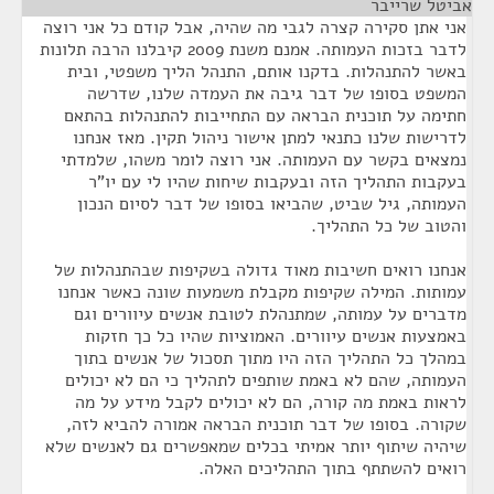
אביטל שרייבר
¶
אני אתן סקירה קצרה לגבי מה שהיה, אבל קודם כל אני רוצה
לדבר בזכות העמותה. אמנם משנת 2009 קיבלנו הרבה תלונות
באשר להתנהלות. בדקנו אותם, התנהל הליך משפטי, ובית
המשפט בסופו של דבר גיבה את העמדה שלנו, שדרשה
חתימה על תוכנית הבראה עם התחייבות להתנהלות בהתאם
לדרישות שלנו כתנאי למתן אישור ניהול תקין. מאז אנחנו
נמצאים בקשר עם העמותה. אני רוצה לומר משהו, שלמדתי
בעקבות התהליך הזה ובעקבות שיחות שהיו לי עם יו"ר
העמותה, גיל שביט, שהביאו בסופו של דבר לסיום הנכון
והטוב של כל התהליך.
אנחנו רואים חשיבות מאוד גדולה בשקיפות שבהתנהלות של
עמותות. המילה שקיפות מקבלת משמעות שונה כאשר אנחנו
מדברים על עמותה, שמתנהלת לטובת אנשים עיוורים וגם
באמצעות אנשים עיוורים. האמוציות שהיו כל כך חזקות
במהלך כל התהליך הזה היו מתוך תסכול של אנשים בתוך
העמותה, שהם לא באמת שותפים לתהליך כי הם לא יכולים
לראות באמת מה קורה, הם לא יכולים לקבל מידע על מה
שקורה. בסופו של דבר תוכנית הבראה אמורה להביא לזה,
שיהיה שיתוף יותר אמיתי בכלים שמאפשרים גם לאנשים שלא
רואים להשתתף בתוך התהליכים האלה.