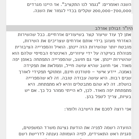
השנה ואומרים: "נגמר לנו התקציב". אז היינו מגרדים
200,000-700,000 שקלים בכדי לגמור את השנה.
היו"ר זבולון אורלב
¶
אתן לך עוד שיעור קצר בשיעורים אזרחיים. ככל שהשירות
האזרחי מעוגן בידי אותם אזרחים שצריכים את השירות,
מובטח יותר שהשירות הזה יינתן. הואיל והספרייה הציבורית
מנוהלת בעיקרה על ידי עיוורים, האינטרס הבסיסי שלהם הוא
שהשירות יינתן. אני גם חושב, שהספרייה התפתחה באופן יפה
מאוד. אני חושב שהיא עושה חייל, וממלאת את תפקידה
נאמנה. יידע אישי – סטודנט חינם, ומתוקף תפקידי לאורך
שנים רבות. היא עושה עבודה טובה. זה לא שהספרייה
כושלת. זה לא שהם מתבטלים והיא לא מתפתחת. היא
מתפתחת יפה מאוד. לכן, לא הייתי ממהר כל כך. אם יש
בעיות, צריך לטפל בהן.
אני רוצה לסכם את הישיבה ולומר:
הוועדה רשמה לפניה את הודעת נציגת משרד המשפטים,
סגנית ראש התאגידים, לפיה העמותה נענתה לדרישת רשם