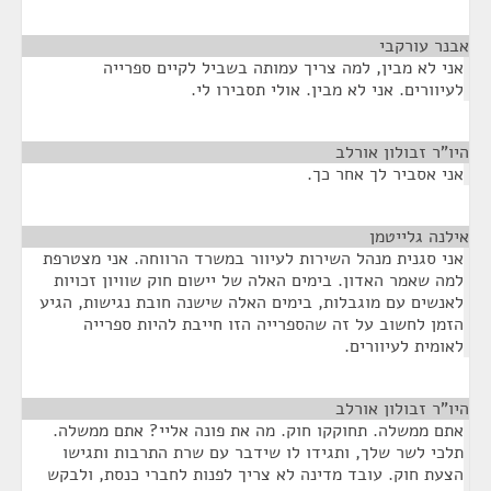
אבנר עורקבי
¶
אני לא מבין, למה צריך עמותה בשביל לקיים ספרייה
לעיוורים. אני לא מבין. אולי תסבירו לי.
היו"ר זבולון אורלב
¶
אני אסביר לך אחר כך.
אילנה גלייטמן
¶
אני סגנית מנהל השירות לעיוור במשרד הרווחה. אני מצטרפת
למה שאמר האדון. בימים האלה של יישום חוק שוויון זכויות
לאנשים עם מוגבלות, בימים האלה שישנה חובת נגישות, הגיע
הזמן לחשוב על זה שהספרייה הזו חייבת להיות ספרייה
לאומית לעיוורים.
היו"ר זבולון אורלב
¶
אתם ממשלה. תחוקקו חוק. מה את פונה אליי? אתם ממשלה.
תלכי לשר שלך, ותגידו לו שידבר עם שרת התרבות ותגישו
הצעת חוק. עובד מדינה לא צריך לפנות לחברי כנסת, ולבקש