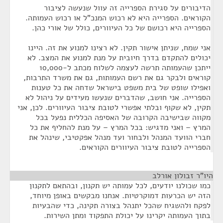
הדיבורים על סגירת הספרייה זה עוול שנעשה לציבור
הקוראים. הספרייה היא לא רכוש המנכ"ל או רכוש העמותה.
הספרייה היא רכושם של כל העיוורים, כולל של אורי כהן.
אני שמח, שניתן אישור תקין. לא רצינו למנוע את זה. היינו
יכולים להתקדם בדרך חיובית על מנת למנוע את המצב. לא
ייתכן שהעמותה תרשה לעצמה לשלוח מכתב ל-10,000
קוראים ולבקר גם את רשם העמותות, גם את משרד התרבות,
ואפילו שופט של בית משפט בישראל שדחה את כל טענות
הספרייה. אני חושב, שהדברים שנעשו מעידים על ניהול לא
תקין, לא שקוף ובלתי אפשרי לטובת ציבור העיוורים. לכן, אני
מקווה שבישיבה הקרובה של האסיפה הכללית נפעל בכל
המרץ – ואני מדגיש: בכל המרץ – על מנת להחליף את כל
חברי הוועד המנהל ולבחור ועד מנהל אפקטיבי, שינהל את
הספרייה לטובת ציבור העיוורים הקוראים.
היו"ר זבולון אורלב
¶
כמו שכולנו יודעים, לכל עמותה יש תקנון, ובהתאם לתקנון
הזה יש הכרעות דמוקרטיות. אנחנו מבקשים באופן מיוחד,
לפקח ולהשגיח שהכל יתנהל בצורה תקינה, כדי שהבעיות
בתוך העמותה יקרינו על יכולת התפקוד ומתן השירות.