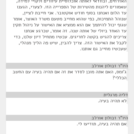
האזרחים, ובוודאי לאותה אוכלוסיית עיוורים ולקויי למידה,
שאמורים ליהנות מהשירות של הספרייה הזו. לצערי, הגענו
עד הלום ואנחנו בסוף חודש אוקטובר. אני חייבת לציין,
שנוהל התמיכות, כפי שהוא מחייב מטעם משרד האוצר, אומר
שגוף יכול להיתמך אם הוא ממציא את האישור על ניהול תקין
עד האחד ביולי של אותה שנה. זה אומר, שכרגע אנחנו
צריכים להגיש בקשה לחריגים. עכשיו מתחיל דיון שלנו, כדי
לקבל את האישור הזה. צריך להבין, שיש פה הליך מנהלי,
שעכשיו מחייב גם אותנו.
היו"ר זבולון אורלב
¶
ג'ומס, האם אתה מוכן לסדר את זה אם תהיה בעיה עם החשב
הכללי?
דליה מרגלית
¶
לא תהיה בעיה.
היו"ר זבולון אורלב
¶
אם תהיה בעיה, תודיעו לי.