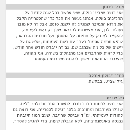
אורלי פרומן
¶
אני רוצה שיבינו כולם, שאי אפשר בכל שנה לחזור על
תהליכים כאלה. אנחנו נעשה את הכל כדי שהספרייה תקבל
את מלוא התמיכה שמגיע לה לשנת 2010, אבל זה לא מובן
מאליו. לכן, אני מצטרפת לקריאה שלך וקוראת לעמותה,
להקפיד לא רק על חתימה על המסמך ועל תוכנית ההבראה,
שהיא חתמה אתמול בערב עם רשם העמותות, אלא גם על
יישום של כל מה שכתוב שם. גם זה ייבדק חודש אחר חודש,
כדי לראות שהדברים אכן מתנהלים כשורה. אני מקווה,
שציבור הקוראים ימשיך ליהנות משירותי העמותה.
היו"ר זבולון אורלב
¶
גיל שביט, בבקשה.
גיל שביט
¶
אני רוצה לפתוח בדבר תודה למשרד התרבות ולמנכ"לית,
שגילו מעורבות ומחויבות בלתי רגילה לספרייה. אני רוצה גם
להודות לעמיתתי, עו"ד אביטל שרייבר, שעם המון חיוביות
נכנסה באינטנסיביות, ללא הגבלת שעות, כדי להגיע להסדר.