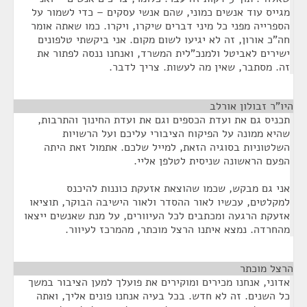
מגייס עוד אנשים כמוני, שהם אנשי עסקים – כדי לשמור על
הספרייה מפני כל מיני דברים שיקרו, ויקרו. כמו שאתה אומר
חה"כ אורון, זה לא יגיעו לשום מקום. אני ביקשתי טלפונים
ישירים לאביטל ולמנכ"לית המשרד, ואנחנו ננסה לפתור את
זה. מסתבר, שאין מה לעשות. צריך לדבר.
היו"ר זבולון אורלב
¶
תכניס גם את ועדת הכספים וגם את ועדת החינוך והתרבות,
שהיא ממונה על הפיקוח הציבורי עליכם ועל הרשויות
השלטוניות בסוגיה הזאת, למייל שלכם. אתמול זאת היתה
הפעם הראשונה שניסית לטלפן אליי.
אני גם מבקש, שכמו שהוצאת אזעקת כוננות להיכנס
למקלטים, עכשיו לאור ההסדר ולאור הישיבה הבוקר, תוציאו
אזעקת הרגעה ומכתבים לכל העיוורים, על מנת שאנשים ייצאו
מהחרדה. נמצא איתנו הרצל מוכתר, מהמרכז לעיוור.
הרצל מוכתר
¶
אדוני, אנחנו מכירים ומוקירים את פועלך למען הציבור במשך
כל השנים. זה לא חדש. בכל בעיה אנחנו פונים אליך, ואתה