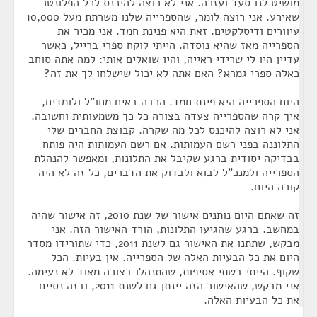
מושיט לנו סעד ועזרה. אני לא רוצה להיכנס לכל הפלונטר
שאירע. אני רוצה לומר, שהספרייה שלנו משרתת מעל 10,000
עיוורים ודיסלקטים. זאת היא פנינת חמד. אני מכיר את
הספרייה מאז שהיא נוסדה. הייתי לוקח ספרי ברייל, כאשר
עדיין היו לי שרידי ראייה, והיו שואלים אותי: למה אתה סוחב
כאלה ספרי גמרא? האם אתה לא יכול שישלחו לך את זה?
היום הספרייה היא פינת חמד. הרבה באים מחו"ל ולומדים,
איך קרה שהספרייה צעדה בצורה כל כך משמעותית וחשובה.
אני לא רוצה להיכנס לכל מה שקרה. קבוצת החברים שלי
התלוננה בפני רשם העמותות. אם רשם העמותות היה פותח
בבדיקה יסודית ברגע שקיבל את התלונות, ומאפשר להנהלת
הספרייה ולמנכ"ל לבוא ולבדוק את הדברים, כל זה לא היה
קורה היום.
זה שאתם היום נותנים אישור של שנת 2010, זה אישור שהיה
במחשב. ברגע שהגיעו התלונות, הורד האישור הזה. אני
מבקש, שתתנו את האישור גם לשנת 2011, כדי שתורידו מסדר
היום את כל הבעיות האלה של הספרייה. אין בעיות. הכל
שקוף. הייתי בשתי אסיפות, שהתנהלו בצורה מאוד לא נעימה.
אני מבקש, שהאישור הזה יינתן גם לשנת 2011, ובזה נסיים
את כל הבעיות האלה.