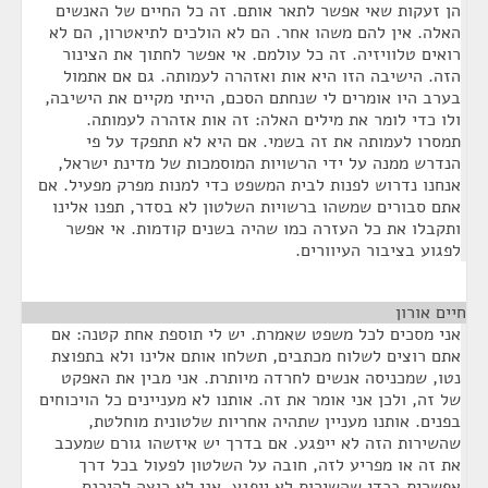
הן זעקות שאי אפשר לתאר אותם. זה כל החיים של האנשים
האלה. אין להם משהו אחר. הם לא הולכים לתיאטרון, הם לא
רואים טלוויזיה. זה כל עולמם. אי אפשר לחתוך את הצינור
הזה. הישיבה הזו היא אות ואזהרה לעמותה. גם אם אתמול
בערב היו אומרים לי שנחתם הסכם, הייתי מקיים את הישיבה,
ולו כדי לומר את מילים האלה: זה אות אזהרה לעמותה.
תמסרו לעמותה את זה בשמי. אם היא לא תתפקד על פי
הנדרש ממנה על ידי הרשויות המוסמכות של מדינת ישראל,
אנחנו נדרוש לפנות לבית המשפט כדי למנות מפרק מפעיל. אם
אתם סבורים שמשהו ברשויות השלטון לא בסדר, תפנו אלינו
ותקבלו את כל העזרה כמו שהיה בשנים קודמות. אי אפשר
לפגוע בציבור העיוורים.
חיים אורון
¶
אני מסכים לכל משפט שאמרת. יש לי תוספת אחת קטנה: אם
אתם רוצים לשלוח מכתבים, תשלחו אותם אלינו ולא בתפוצת
נטו, שמכניסה אנשים לחרדה מיותרת. אני מבין את האפקט
של זה, ולכן אני אומר את זה. אותנו לא מעניינים כל הויכוחים
בפנים. אותנו מעניין שתהיה אחריות שלטונית מוחלטת,
שהשירות הזה לא ייפגע. אם בדרך יש איזשהו גורם שמעכב
את זה או מפריע לזה, חובה על השלטון לפעול בכל דרך
אפשרית בכדי שהשירות לא ייפגע. אני לא רוצה להיכנס