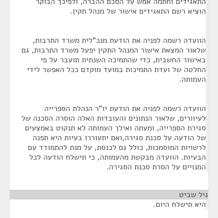
התאגידים וחתמה אמש על הסכם ההברה, ולפיכך הבוקר
הוציא רשם התאגידים אישור של מנהל תקין.
הוועדה רשמה לפניה את הודעת מנכ"לית משרד התרבות,
שלאור המצאת אישור המנהל התקין יפעל משרד התרבות, גם
באישור החשבית, כדי שהתמיכה השנתית תועבר על פי
החלטה של ועדת התמיכות במועד מוקדם ככל האפשר לידי
העמותה.
הוועדה רשמה לפניה את הודעת יו"ר הנהלת הספרייה
לעיוורים, שלאור הנתונים והעובדות האלה הוסרה הסכנה של
סגירת הספרייה, ומעתה ואילך העמותה לא תנקוט באמצעים
של הודעה על סכנת סגירה,ואם יתעוררו בעיות היא תפנה
לרשויות המוסמכות, כולל גם לכנסת, על מנת להתמודד עם
הבעיות. הוועדה מבקשת מהעמותה, כי תישלח הודעה לכל
המנויים על הסרת סכנת הסגירה.
גיל שביט
¶
היא תישלח היום.