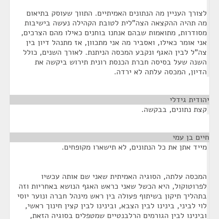
לצורך העניין מה הנתונים האמיתיים. התווך שעוסק בתיאום
מה תהיה ההקצאה הצה"לית לטובת הקהילה נעשה בישיבות
מסודרות, מתואמות שבהם אנחנו בוחנים כאילו מהם הצרכים,
אני אומר כאילו, ואסביר מה אני מתכוון, אז מתנהל דיון בין
צה"ל לבין האגף ונקבע המכסה הניתנת. לאורך השנים, כולל
השנה שעל בסיסה חברת הכנסת רונית תירוש ביקשה את
הדיון, המכסה עלתה לא ירדה.
יהודית גידלי
¶
קצת נתונים, בבקשה.
חיים בן עמי
¶
מייד אתן את כל הנתונים, לא תישארו מקופחים.
המכסה עלתה, הסוגיה האמיתית שאני שם אותה עכשיו
לפרוטוקול, היא הכשל שאני כראש האגף הנושא באחריות וזה
בתהליך תיקון בשיתוף פעולה בין ראש מינהל חברה ונוער יוסי
לוי לביני, בינינו לבין הצבא, ובינינו לבין קצין חינוך ראשי,
ובינינו לבין הגורמים הרלבנטיים שמטפלים בסוגיה הזאת,