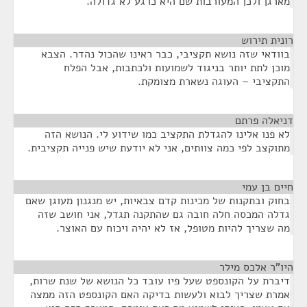
מארגן ולכן המעורבות שם היא כרגע לא גדולה.
רונית תירוש
¶
בוודאי שזה נושא תקציבי, כבר ראינו שהכול נהדר. הצבא
מוכן לתת יותר בניגוד לשמועות ולכתבות, אבל הפלח
התקציבי – העוגה נשארת מצומקת.
דניאלה פרתם
¶
לא פנו אלינו להגדלת התקציב כמו שידוע לי. הנושא הזה
מתוקצב לפי כמה צוותים, אני לא יודעת שיש פנייה תקציבית.
חיים בן עמי
¶
בחוק ובתקנות של מכינות קדם צבאיות, יש מנגנון מעוגן שאם
גדלה המכסה חלה חובה גם שהתקנה תגדל, אני חושב שזה
מה שצריך להיות מטופל, אז לא יהיה ויכוח עם האוצר.
היו"ר אלכס מילר
¶
דיברת על הקונספט שעל פיו עובד כל הנושא של שנת שרות,
אמרת שצריך לבוא ולעשות בדיקה האם הקונספט הזה ממצה