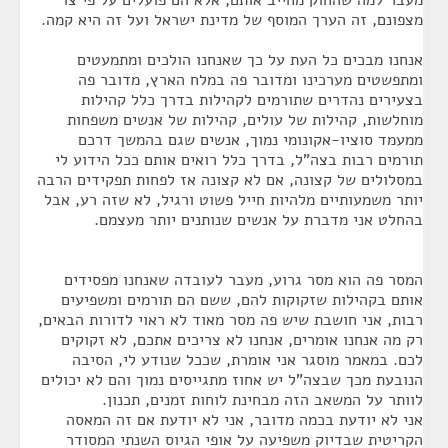
מעבר למה שהחוק מחייב אותם, אלא הם פועלים על פי צו
מצפונם, זה הערך המוסף של מדינת ישראל ועל זה היא קמה.
אנחנו מבכים כל העת על כך שאנחנו הולכים ומתמעטים
ומתפשטים מערכינו ומדובר פה במלח הארץ, מדובר פה
בצעירים נהדרים שתורמים לקהילות בדרך כלל קהילות
מוחלשות, קהילות של עולים, קהילות של אנשים משפחות
ממעמד סוציו-אקונומי נמוך, אנשים שגם בהמשך דרכם
תורמים רבות בצה"ל, בדרך כלל רואים אותם ככל הידוע לי
במסלולים של קצונה, אם לא קצונה אז לפחות תפקידים הרבה
יותר משמעותיים מלהיות חייל פשוט ורגיל, לא שזה רע, אבל
בהחלט אני מדברת על אנשים שנותנים יותר מעצמם.
המסר פה הוא מסר גרוע, מעבר לעובדה שאנחנו מפסידים
אותם בקהילות שזקוקות להם, ששם הם תורמים ומשפיעים
רבות, אני חושבת שיש פה מסר מאוד לא ראוי לדורות הבאים,
רק מה אנחנו אומרים, אנחנו לא צריכים אתכם, לא זקוקים
לכם. במאמר מוסגר אני אומרת, שככל שנודע לי, הסיבה
הנובעת מכך שבצה"ל יש אחוז מתגייסים נמוך והם לא יכולים
לוותר על המשאב הזה מבחינת לוחות זמנים, תכנון.
אני לא יודעת בכמה מדובר, אני לא יודעת אם זה המאסה
הקריטית שבדיוק משפיעה על אופי הגיוס השנתי המסודר