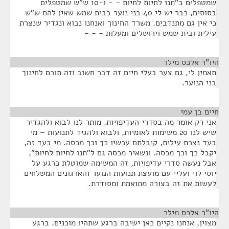
שמטפלים ב"תנו לחיות לחיות - - ו-10 ש"ש שמטפלים
בסוסים, כבר יש לי 40 בני נוער בבית שמש שאין להם ש"ש
כי אין גם מתנדבים. משרד החינוך ואנחנו נבוא ונגדיר שנצרת
עילית ובית שמש וירושלים ומעלות - - -
היו"ר אלכס מילר
¶
תאמין לי, גם צער בעלי חיים זה דבר חשוב וזה תורם לחינוך
בני הנוער.
חיים בן עמי
¶
אני רק אומר מה בסדרי העדיפויות. מותר לנו לבוא ולהגדיר
שיש לנו 20 משימות לאומיות, ולבוא ולהגיד לתנועות – מי
בעד נצרת עילית, קיבלתם עכשיו כך וכך מכסה. מי בעד זה,
יקבל כך וכך מכסה. ונשאיר מכסה גם ל"תנו לחיות לחיות",
אבל נעשה סדרי עדיפויות, זה המשימה שמוטלת כרגע על
יוסי לוי ועליי עם מועצת תנועות הנוער והארגונים המשלחים
לעשות את זה בצורה מתואמת ומסודרת.
היו"ר אלכס מילר
¶
מצוין, אנחנו נקיים כאן ישיבה ברגע שתהיו מוכנים. ברגע