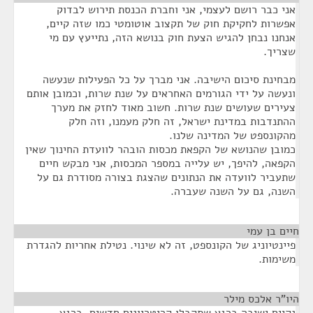
אני כבר רושם לעצמי, אני וחברת הכנסת תירוש לבדוק
אפשרות לחקיקת חוק של תקצוב אוטומטי כמו שזה קיים,
אנחנו נבחן להגיש הצעת חוק בנושא הזה, נתייעץ עם מי
שצריך.
מבחינת סיכום הישיבה. אני מברך על כל הפעילות שנעשה
ונעשה על ידי הגורמים האחראים על שנת שרות, וכמובן אותם
צעירים שעושים שנת שרות. חשוב מאוד לחזק את מערך
ההתנדבות במדינת ישראל, זה חלק מעמנו, וזה חלק
מהקונספט של המדינה שלנו.
כמובן שהנושא של הקפאת מכסות הובהר לוועדת החינוך שאין
הקפאה, להיפך, יש עלייה במספר המכסות, אני מבקש חיים
שתעביר לוועדה את הנתונים שהצגת בצורה מסודרת גם על
השנה, גם על השנה שעברה.
חיים בן עמי
¶
פיינטיוניג של הקונספט, זה לא שינוי. נטילת אחריות להגדרת
משימות.
היו"ר אלכס מילר
¶