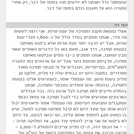
שהמספר גדל ואנחנו לא יודעים מהו בסופו של דבר, רק אחרי
שקורה הוא על חשבון כולם בסופו של דבר.
יוסי לוי
¶
אצלי נמצאת תקנת התמיכה של שנת שרות. אני רוצה לעשות
פה סדר, אנחנו תומכים בסדר גודל של כ-1,600 חברי שנת
שרות, אבל יש הרבה יותר שנת שרות שלא ביקשו מאיתנו
בקשות תמיכה, דרך אגב, משם באו כל הדברים האחרים שאני
מבין שמענו, אנחנו תומכים ב-13 גופים שביקשו מאיתנו
תמיכה, מרביתם תנועות נוער אבל יש גם ארגונים כמו החברה
למתנ"סים, בפריפריות, ועובדים על פי מבחני תמיכה מאוד
מסודרים. בתקנה היום יש בבסיס שלה 17 מליון, חלקנו 22
מליון בשנת 2010. מה שנפתלי אומר, כשמגיעים אלינו בקשות
לתמיכה, ובהנחה שהם עומדים במבחני התמיכה, אנחנו
בהחלט חייבים לתת תמיכה לכל ארגון כזה. ככל שגדלים
הארגונים שמגיעים אלינו כדי לקבל תמיכה אז פוחת הכסף
שמקבלים התנועות הקיימות. מה שנפתלי אומר תיאורטית יכול
לבוא אותו גוף שעד היום לא קיבל מאיתנו תמיכה למשל, שיש
בו כמעט 400 להוסיף אותם עלינו, הם יבואו לבקש, עד היום
לא ביקשו אז אני צריך להוסיף עוד 400, אז החלוקה תהיה -
- - אז הכסף הזה, ה-17 מליון צריכים להתחלק ל-2,200 –
תנועה שבונה את עצמה על התחזוקה הזאת של הש"ש של