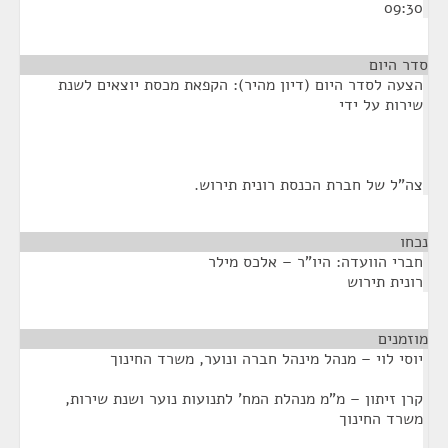
09:30
סדר היום
הצעה לסדר היום (דיון מהיר): הקפאת מכסת יוצאים לשנת
שירות על ידי
צה"ל של חברת הכנסת רונית תירוש.
נכחו
¶
חברי הוועדה: היו"ר – אלכס מילר
רונית תירוש
מוזמנים
¶
יוסי לוי – מנהל מינהל חברה ונוער, משרד החינוך
קרן זיתון – מ"מ מנהלת המח' לתנועות נוער ושנת שירות,
משרד החינוך