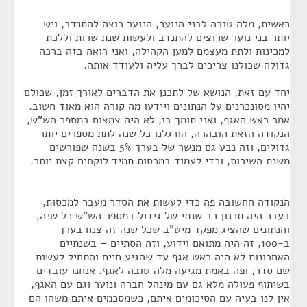
ראשית, מלה טובה לבני הנוער, הנוער רוצה להתנדב, ויש
יותר בני נוער שרוצים להתנדב ולעשות שנת שרות וללכת
למכינות ולתת מעצמם למען הקהילה, ואני רואה בזה ברכה
גדולה שכולנו צריכים לברך עליה ולעודד אותה.
יחד עם זאת, הנושא של לתכנן את הדברים לאורך זמן, שכולם
יהיו מסונכרנים על הנתונים ויידעו מה קורה הוא מאוד חשוב.
אמר ראש האגף, ואני תומך בו, לא היה צמצום במספר הש"ש,
הנקודה הזאת הובהרה, הורגלנו כל שנה לתת מספרים יותר
גדולים, וזה נבע גם מנשר של בערך 5% בשנה שפורשים
משנת השירות, וכדי לעמוד במכסות תמיד לוקחים קצת יותר.
הנקודה החשובה פה כדי לעשות את הסדר מעבר למכסות,
בעבר היה תכנון רב שנתי של גידול במספר הש"ש כל שנה,
והנתונים שהציג מפקד מיט"ב שכל שנה זה צנח בערך
ב-100, זה היה מתואם וידוע, וזה הסתיים – בשנתיים
האחרונות לא היה ראש אגף עד שהגיע חיים והתחיל לעשות
שם סדר, ופה באמת מגיעה מלה טובה לאגף. אנחנו עובדים
בשיתוף פעולה מלא גם עם מינהל חברה ונוער וגם עם האגף,
אין לנו בעיה עם הסיכומים איתם, כשמסכמים איתם משהו הם