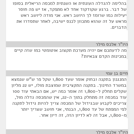
בהלימה להגדלה העונתית או השנתית למכסה הריאלית בסופו
של דבר. ברגע שקודקוד אחד לא מתפקד, אז יש פה חוסר
יעילות כמו שרומז לך היושב ראש. אני מודה ליושב ראש
מראש על זה שהוא מתכוון לכנס ישיבה, לאחר שתסדרו את
הדברים.
היו"ר אלכס מילר
¶
מה לדעתכם אם יהיה מערכת תקצוב אוטומטי כמו שזה קיים
במכינות הקדם צבאיות?
חיים בן עמי
¶
המנגנון בתקנה ובחוק אומר שעד 1,800 שקל פר ש"ש שנמצא
במשרד החינוך. בתקנה התקציבית שמוצבת מולו, יש 22 מליון
שקלים תחלק ל-1,800 זה אומר כמה יש, אם הבאתי עוד 100
עוד במכסה זה מתחלק בתוך ה-22, אין שהמכסה גדלה מול,
צריכים לקבוע שבגידול של המכסה צריך להיות גידול לתקנה
לפי המפתח של עד 1,800, הבנתי, אני חושב שצריך יותר
מ-1,800, אבל זה לא לדיון הזה, זה דיון אחר.
היו"ר אלכס מילר
¶