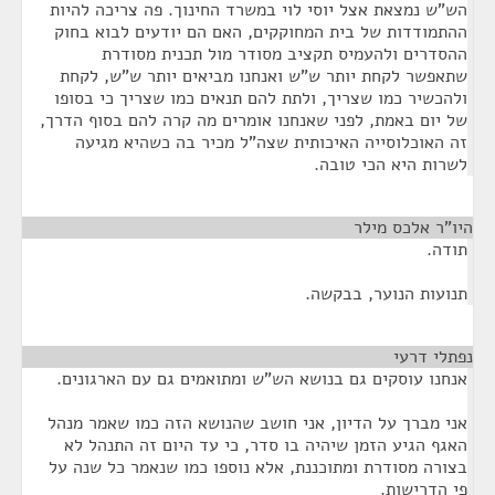
הש"ש נמצאת אצל יוסי לוי במשרד החינוך. פה צריכה להיות
ההתמודדות של בית המחוקקים, האם הם יודעים לבוא בחוק
ההסדרים ולהעמיס תקציב מסודר מול תכנית מסודרת
שתאפשר לקחת יותר ש"ש ואנחנו מביאים יותר ש"ש, לקחת
ולהכשיר כמו שצריך, ולתת להם תנאים כמו שצריך כי בסופו
של יום באמת, לפני שאנחנו אומרים מה קרה להם בסוף הדרך,
זה האוכלוסייה האיכותית שצה"ל מכיר בה כשהיא מגיעה
לשרות היא הכי טובה.
היו"ר אלכס מילר
¶
תודה.
תנועות הנוער, בבקשה.
נפתלי דרעי
¶
אנחנו עוסקים גם בנושא הש"ש ומתואמים גם עם הארגונים.
אני מברך על הדיון, אני חושב שהנושא הזה כמו שאמר מנהל
האגף הגיע הזמן שיהיה בו סדר, כי עד היום זה התנהל לא
בצורה מסודרת ומתוכננת, אלא נוספו כמו שנאמר כל שנה על
פי הדרישות.