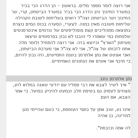
אני רוצה לומר מספר מלים. בראשון - הן הדרג הכי בכיר
במשרד החינוך והן הדרג הכי בכיר במשרד הביטחון, קרי, שר
החינוך ושר הביטחון וצה"ל רואים בשליחות לטובת הקהילה
שליחות חשובה מאין כמוה. לצערי, הסערה בכוס המים נוצרת
כתוצאה מתהליכים קצת פופוליסטים של גורמים אינטרסנטים
שלפחות כפי שאמרו לי הובנו לא נכון בפרסומים שיצאו
מעיתון "הארץ" וכיוצא בזה. אני רוצה להתחיל ולומר מלה
אחת לזכותו של צה"ל, אני לא צה"ל אני מערכת הביטחון,
ואני אצטט את נתן אלתרמן בשנת החמישים, וזה נכון להיום,
כי תיכף אני אשים את הנתונים האמיתיים.
נתן אלתרמן כתב
¶
" איך לשיר לצבא את רבי סמליו עם יודעי שאגה במלוא לוע,
מצווים לעסוק גם בטיפת חלב וכמעט להיניק בפועל. כי אמר
הצבא, אם העם
אינו נע, שוב אתן על כתפי העומסת, כי כשם שהייתי מגן
למדינה, כן אהיה
לה אמה וכובסת".