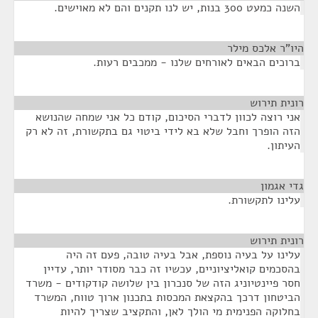
השנה כמעט 300 בנות, יש לנו תקנים והם לא מאוישים.
היו"ר אלכס מילר
¶
ברוכים הבאים לאורחים שלנו - ממכבים רעות.
רונית תירוש
¶
אני רוצה לכוון לדברי הסיכום, קודם כל אני שמחה שהנושא
הזה הופרך וחבל שלא בא לידי ביטוי גם בתקשורת, זה לא רק
העיתון.
גדי אגמון
¶
עלינו לתקשורת.
רונית תירוש
¶
עלינו על בעיה נוספת, אבל בעיה טובה, פעם זה היה
בהסכמים קואליציוניים, עכשיו זה כבר מסודר יותר, עדיין
חסר פיינטיוניג הזה של סנכרון בין שלושה קודקודים - משרד
הביטחון דרכך בהקצאת המכסות בתכנון ארוך טווח, המשרד
בחלוקה הפנימית מי הולך לאן, והתקציב שצריך להיות