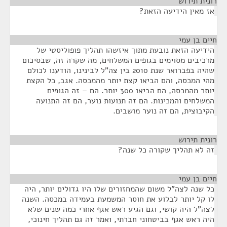
רונית תירוש
¶
אז מאין הידיעה הזאת?
חיים בן עמי
¶
הידיעה הזאת נובעת מתוך איזשהו תהליך פופוליסטי של
מרכיבים מסוימים בגופים המשלחים, מה שקרה זה, שבסיכום
שהיה בפברואר שנת 2010 בין צה"ל לבינינו, הודענו לכולם
מהי המכסה, והם הביאו קצת יותר מהמכסה. אגב, כל הקצת
יותר מהמכסה, הם הביאו 300 יותר. הם – זה הגופים
המשלחים והמכינות. הם זה תנועות נוער, הם זה התנועה
הקיבוצית, הם זה נוער מושבים.
רונית תירוש
¶
זה לא תהליך שקורה כל שנה?
חיים בן עמי
¶
כל שנה לצה"ל משום שהמחזורים שלו היו גדולים יותר, היה
לו קל יותר לבלוע את חוסר המשמעת בעמידה במכסה. השנה
לצה"ל היה קושי, וגם הגיע ראש אגף אחרי כמה שנים שלא
היה ראש אגף בביטחוני חברתי, ואמר זה גם תהליך חינוכי,