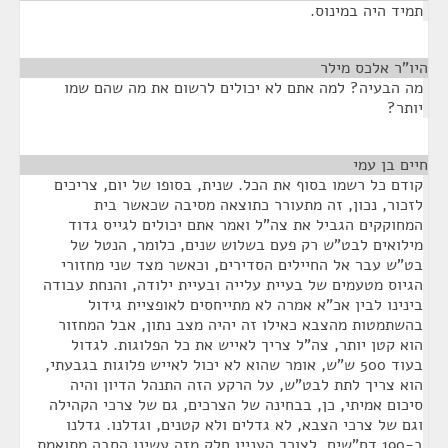
תמיד היה במינוס.
היו"ר אלכס מילר
¶
מה הבעיה? למה אתם לא יכולים לרשום את מה שהם שמו
יותר?
חיים בן עמי
¶
קודם כל רשמו בסוף את הכל. שנית, בסופו של יום, צריכים
לזכור, נכון, זה מתעורר כתוצאה מסיבה שכאשר בית
המחוקקים הגביל את צה"ל ואמר אתם יכולים לגייס גדוד
מילואים לבט"ש רק פעם בשלוש שנים, כלומר, הנטל של
בט"ש עבר אל החיילים הסדירים, וכאשר מצד שני מחזורי
הגיוס מטעמים של בעיית עלייה ובעיית ילודה, והנחת עבודה
בינינו לבין אכ"א אמרה לא מתייחסים לאופציית גידול
בהשתמטות מהצבא כאילו זה יהיה מצב נתון, אבל המחזור
הוא קטן יותר, צה"ל צריך לאייש את כל הפלוגות. לגדול
בעוד 500 ש"ש, אומר שהוא לא יכול לאייש פלוגות בגבעתי,
הוא צריך לתת לבט"ש, על הרקע הזה התנהל הדיון והיה
סיכום אמיתי, כן, בבחינה של הצרכים, גם של צרכי הקהילה
וגם של צרכי הצבא, לא גדלים ולא קטנים, וגדלנו. גדלנו
ב-190 דח"שים, לצורך העניין חלק מזה עשינו הסבה מתואמת