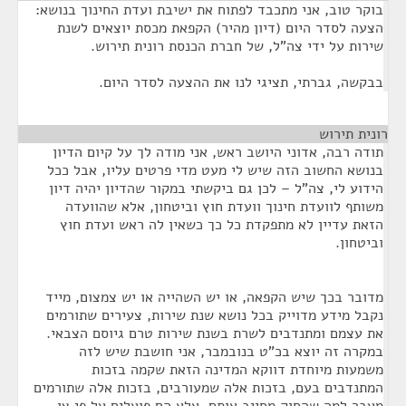
בוקר טוב, אני מתכבד לפתוח את ישיבת ועדת החינוך בנושא:
הצעה לסדר היום (דיון מהיר) הקפאת מכסת יוצאים לשנת
שירות על ידי צה"ל, של חברת הכנסת רונית תירוש.
בבקשה, גברתי, תציגי לנו את ההצעה לסדר היום.
רונית תירוש
¶
תודה רבה, אדוני היושב ראש, אני מודה לך על קיום הדיון
בנושא החשוב הזה שיש לי מעט מדי פרטים עליו, אבל ככל
הידוע לי, צה"ל – לכן גם ביקשתי במקור שהדיון יהיה דיון
משותף לוועדת חינוך וועדת חוץ וביטחון, אלא שהוועדה
הזאת עדיין לא מתפקדת כל כך כשאין לה ראש ועדת חוץ
וביטחון.
מדובר בכך שיש הקפאה, או יש השהייה או יש צמצום, מייד
נקבל מידע מדוייק בכל נושא שנת שירות, צעירים שתורמים
את עצמם ומתנדבים לשרת בשנת שירות טרם גיוסם הצבאי.
במקרה זה יוצא בכ"ט בנובמבר, אני חושבת שיש לזה
משמעות מיוחדת דווקא המדינה הזאת שקמה בזכות
המתנדבים בעם, בזכות אלה שמעורבים, בזכות אלה שתורמים