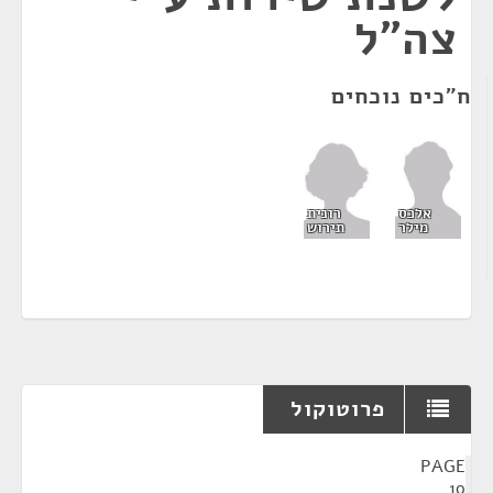
צה"ל
ח"כים נוכחים
רונית
אלכס
תירוש
מילר
פרוטוקול
¶
PAGE
10