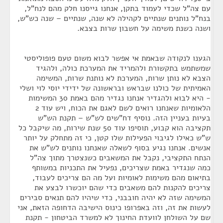
עם צה"ל שכדי לעמוד בתקן, אנחנו גייסנו חלק מהם לנח"ל,
בנח"ל נותנים שנתיים לקהילה לא שנה, שנתיים – שנה כש"ש,
ושנה כשנת משימה על חשבון שרות בצבא.
הגענו לנקודה שבאמת אי אפשר לבוא משום טעם פופוליסטי
שמשתמש בתקשורת ולהמריד את המערכת כולה, ולהגיד
הצבא לא נותן שרות, המערכת לא נותנת שרות, המשימה
האמיתית של כולנו שבראש ובראשונה של ידידי יוסי לוי ושלי
- היא לבוא ולהגדיר אנחנו נגדיר מהם באמת 30 המשימות
הלאומיות שאנחנו רואים לשם לאגם את הכוח, ויש עוד 2
בעיות בעניין הזה. נוסיף דח"שים לש"ש – תקנת הש"ש
תקציבה הוא קבוע, תוסיפו עוד 50 שנת שירות, מה שיקבל כל
ש"ש כאילו לגיבוי הפעילות שלו קטן, כי זה מתחלק על יותר
אנשים. אנחנו נגיע בסוף לשאלה שאנחנו נותנים לש"ש את
הנתח התקציבי, נקבל את המשאבים כשנצטרך מתוך צה"ל
כמה שנגדיר באמת שצריכים, נפעיל את התכניות במשותף
בתיאום מהם משימות לאומיות ועל מה הם צריכים לעבוד,
צריכים להקנות להם משאבים כדי שהם יוכשרו לבצע את
המשימה שזה לא יהיה חובבני, כדי שיהיו להם תנאים סבירים
לעשות את זה, וזה באפרופו כינוס הישיבה הדחופה הזאת, אני
שם על השולחן לוועדת החינוך לא למשרד הביטחון - תקנת