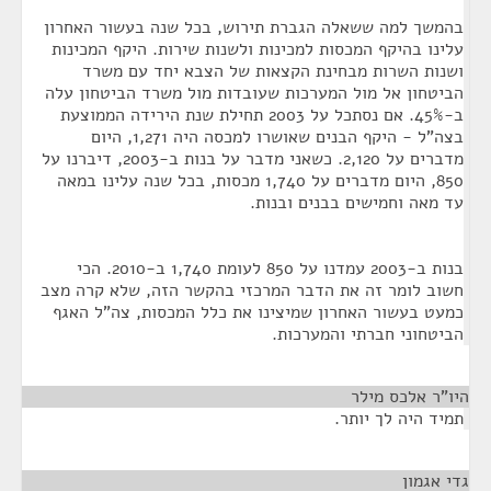
בהמשך למה ששאלה הגברת תירוש, בכל שנה בעשור האחרון
עלינו בהיקף המכסות למכינות ולשנות שירות. היקף המכינות
ושנות השרות מבחינת הקצאות של הצבא יחד עם משרד
הביטחון אל מול המערכות שעובדות מול משרד הביטחון עלה
ב-45%. אם נסתכל על 2003 תחילת שנת הירידה הממוצעת
בצה"ל - היקף הבנים שאושרו למכסה היה 1,271, היום
מדברים על 2,120. כשאני מדבר על בנות ב-2003, דיברנו על
850, היום מדברים על 1,740 מכסות, בכל שנה עלינו במאה
עד מאה וחמישים בבנים ובנות.
בנות ב-2003 עמדנו על 850 לעומת 1,740 ב-2010. הכי
חשוב לומר זה את הדבר המרכזי בהקשר הזה, שלא קרה מצב
כמעט בעשור האחרון שמיצינו את כלל המכסות, צה"ל האגף
הביטחוני חברתי והמערכות.
היו"ר אלכס מילר
¶
תמיד היה לך יותר.
גדי אגמון
¶