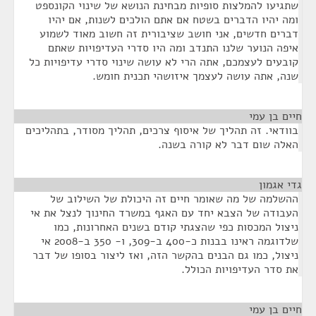
שתגיעו להמלצות סופיות מבחינת הנושא של שינוי הקונספט
ומה יהיו הדברים בשטח אם אתם הולכים לשנות, אם יהיו
דברים חדשים, אני חושב שציבורית זה חשוב מאוד לשמוע
איפה הנוער שלנו התנדב ומה היו סדרי העדיפויות שאתם
קובעים לעצמכם, אתה הרי לא עושה שינוי סדרי עדיפויות כל
שנה, אתה עושה לעצמך איזושהי תכנית חומש.
חיים בן עמי
¶
בוודאי. זה תהליך של איסוף צרכים, תהליך מסודר, בתהליכים
האלה שום דבר לא קורה בשנה.
גדי אגמון
¶
ההשלמה של מה שאומר חיים זה היכולת של השילוב של
העבודה של הצבא יחד עם האגף במשרד החינוך לנצל את אי
ניצול המכסות כפי שהצגתי קודם בשנים האחרונות, כמו
שלדוגמה ראינו בבנות כ-400 ב-309, ו- 350 ב-2008 אי
ניצול, כמו גם הבנים בהקשר הזה, ואז ליצור בסופו של דבר
את סדר העדיפויות הכולל.
חיים בן עמי
¶