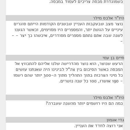
כשמוגדרת מכסה צריכים לעמוד במכסה.
היו"ר אלכס מילר
¶
נוצר מצב שבעקבות העניין שבשנים הקודמות הייתם סוגרים
עיניים על הגשת יתר, והמספרים היו מסוימים, וכאשר הגענו
לשנה שבה אתם נתתם מספרים מסודרים, איכשהו כך יצר - -
-
חיים בן עמי
¶
הרעש שנוצר, הוא נוצר מהדרישה שלנו אליהם להתכווץ אל
המכסה כאשר הסיכום בין צה"ל לבינינו היה שאנחנו עושים
כל מיני הצרכות בתוך התהליך מתוך ה-300 יותר שהם רשמו
- 190 אושרו, 100 כל שנה נושרים.
היו"ר אלכס מילר
¶
כמה הם היו רושמים יותר מהשנה שעברה?
גדי אגמון
¶
אני רוצה לחדד את העניין.