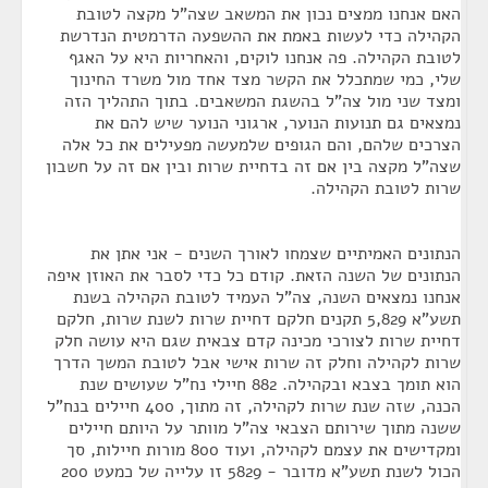
האם אנחנו ממצים נכון את המשאב שצה"ל מקצה לטובת
הקהילה כדי לעשות באמת את ההשפעה הדרמטית הנדרשת
לטובת הקהילה. פה אנחנו לוקים, והאחריות היא על האגף
שלי, כמי שמתכלל את הקשר מצד אחד מול משרד החינוך
ומצד שני מול צה"ל בהשגת המשאבים. בתוך התהליך הזה
נמצאים גם תנועות הנוער, ארגוני הנוער שיש להם את
הצרכים שלהם, והם הגופים שלמעשה מפעילים את כל אלה
שצה"ל מקצה בין אם זה בדחיית שרות ובין אם זה על חשבון
שרות לטובת הקהילה.
הנתונים האמיתיים שצמחו לאורך השנים - אני אתן את
הנתונים של השנה הזאת. קודם כל כדי לסבר את האוזן איפה
אנחנו נמצאים השנה, צה"ל העמיד לטובת הקהילה בשנת
תשע"א 5,829 תקנים חלקם דחיית שרות לשנת שרות, חלקם
דחיית שרות לצורכי מכינה קדם צבאית שגם היא עושה חלק
שרות לקהילה וחלק זה שרות אישי אבל לטובת המשך הדרך
הוא תומך בצבא ובקהילה. 882 חיילי נח"ל שעושים שנת
הכנה, שזה שנת שרות לקהילה, זה מתוך, 400 חיילים בנח"ל
ששנה מתוך שירותם הצבאי צה"ל מוותר על היותם חיילים
ומקדישים את עצמם לקהילה, ועוד 800 מורות חיילות, סך
הכול לשנת תשע"א מדובר - 5829 זו עלייה של כמעט 200