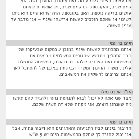
את עצמו. רציתי לשמוע מה זאת אומרת, המערך הזה הוא
קיים שנים, והקונספט גם קיים שנים, יש אפשרות שאתם
עושים בדיקה נוספת, האם בקונספט הזה שהוא קיים הוא ניתן
לשינוי או שאתם הולכים לעשות איזשהו שינוי – אני מדבר על
עניין השטח.
חיים בן עמי
¶
אנחנו מתכוונים לעשות שינוי במובן שבמקום שבעיקרו של
דבר התהליך מתבצע שהגופים המשלחים מביאים את
המשימות ואת הצרכים שלהם בכוח אדם, המשימה המוטלת
עלינו, משרד החינוך ומשרד הביטחון במובן של להסתכל לאן
אנחנו צריכים להשקיע את המשאבים.
היו"ר אלכס מילר
¶
מצד שני אתה לא יכול לבוא לתנועות נוער ולהגיד להם תעשו
מה שאנחנו רוצים, אני מקווה שלא זה השיח שלכם.
חיים בן עמי
¶
הדיבור בינינו לבין התנועות והארגונים הוא דיבור פתוח. אבל
אני יכול להגיד לך שחלק מהמשימות היום יש 5 ש"ש