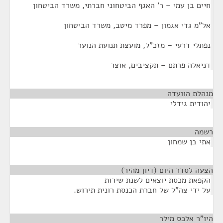
חיים בן עמי – ר' האגף הביטחוני חברתי, משרד הביטחון
אל"מ גדי אגמון – מפרד מיטב, משרד הביטחון
נפתלי דרעי – מזכ"ל, מועצת תנועת הנוער
דניאלה פרתם – תקציבים, אוצר
מנהלת הוועדה
¶
יהודית גידלי
רשמה
¶
אתי בן שמחון
הצעה לסדר היום (דיון מהיר)
¶
הקפאת מכסת יוצאים לשנת שירות
על ידי צה"ל של חברת הכנסת רונית תירוש.
היו"ר אלכס מילר
¶