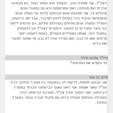
לצה"ל, אני אומרת שוב, ההפסד הוא הפסד כפול, גם מבחינה
ערכית וגם מבחינה זאת שתרומתם היא גם במעגל שהם
פועלים בו, אני חושבת שהם מביאים לגיוס של כאלה שהם
פוטנציאל שיכול היה בקלות ללכת לאיבוד, אבל עם הדוגמה,
המודל המצוין שהם מהווים בקהילות שלהם, הם גורמים ליותר
בני נוער וצעירים כן לחשוב להתגייס לצה"ל וכן להשתלב
במעגל הזה. אנחנו מפסידים פעמיים, נשמח לשמוע יותר
פרטים ואם זה נכון, ואם תגידו שזה לא נכון אז אפשר לסגור
את הדיון.
היו"ר אלכס מילר
¶
מי הקפיא את המכסות?
חיים בן עמי
¶
אני מבקש לפתוח, לדעתי זה בהסכמה בין משרד החינוך לבין
צה"ל שאני אפתח. אני ראש האגף הביטחוני חברתי במשרד
הביטחון, ואני התווך שבין צה"ל, מערכת הביטחון לבין
הקהילה בשיתוף פעולה הדוק עם מינהל חברה ונוער במשרד
החינוך.