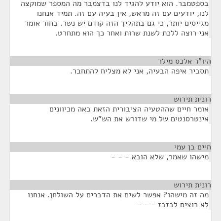
בספטמבר. הוא יודע להגיד לנו בדצמבר מה המספר שמוקצה
לנו, יודעים עם זה מראש, אין בעיה עם זה. תמיד אנחנו
מגייסים יותר, כי גם בתהליך הזה קודם יש נשר. בחור אומר
אני רוצה ללכת לשנת שרות ואחר כך הוא מתחרט.
היו"ר אלכס מילר
¶
תסביר איפה הבעיה, אני לא מצליח להתחבר.
רונית תירוש
¶
אומר חיים שההטעיה הציבורית הזאת באה מכיוונים
אינטרסנטים של מי שדורש את הש"ש.
חיים בן עמי
¶
מישהו שאמר, שלא הובא - - -
רונית תירוש
¶
מה זה מישהו? אפשר לשים את הדברים על השולחן. אנחנו
לא רוצים לבזבז - - -