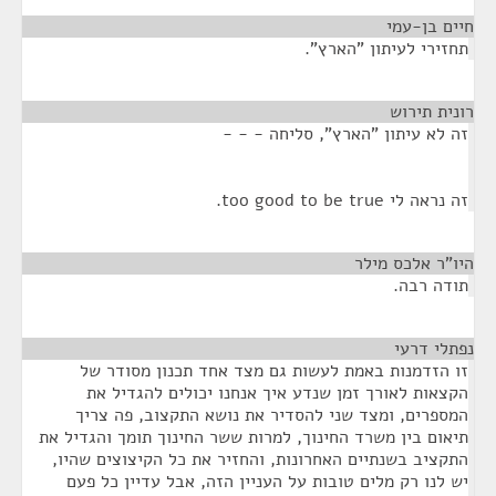
חיים בן-עמי
¶
תחזירי לעיתון "הארץ".
רונית תירוש
¶
זה לא עיתון "הארץ", סליחה - - -
זה נראה לי too good to be true.
היו"ר אלכס מילר
¶
תודה רבה.
נפתלי דרעי
¶
זו הזדמנות באמת לעשות גם מצד אחד תכנון מסודר של
הקצאות לאורך זמן שנדע איך אנחנו יכולים להגדיל את
המספרים, ומצד שני להסדיר את נושא התקצוב, פה צריך
תיאום בין משרד החינוך, למרות ששר החינוך תומך והגדיל את
התקציב בשנתיים האחרונות, והחזיר את כל הקיצוצים שהיו,
יש לנו רק מלים טובות על העניין הזה, אבל עדיין כל פעם