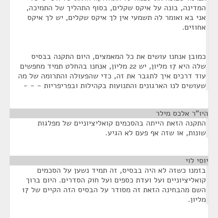
המדינה, בונה על איקס שקלים, בסוף התהליך של התמיכה,
אני בא ואומר לה תשמעי אין לך איקס שקלים, יש לך איקס
אחוזים.
כמובן אנחנו עושים את כל המאמצים, היום התקנה בבסיס
שלה היא 17 מליון, יש 22 מליון, אנחנו בהחלט תמיד מחפשים
עוד דרכים איך לתגבר את זה, כדי שהפעולה והתרומה של מה
שעושים לנו הארגונים והתנועות בקהילות ובפריפריות - - -
היו"ר אלכס מילר
¶
התקנה הזאת הייתה בהסכמים קואליציוניים של מפלגות
שונות, או שזה אף פעם לא הגיע.
יוסי לוי
¶
בזמנו כשזה לא היה בבסיס, זה תמיד נשען על הסכמים
קואליציוניים ועל ועדת כספים ועל חוק הסדרים. היום ברוך
השם מהבחינה הזאת זה מסודר על הבסיס הזה הקיים של 17
מליון.