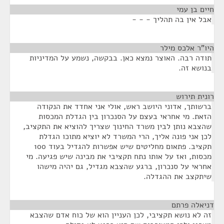
חיים בן עמי
¶
אבל אין בה תהליך - - -
היו"ר אלכס מילר
¶
תודה רבה. האוצר נמצא כאן. בבקשה, נשמע על המדיניות
בנושא זה.
רונית תירוש
¶
ברשותך, אדוני היושב ראש, אולי אני אחדד את הנקודה
הזאת. מי אחראי בעצם על הסנכרון בין הגדלת המכסות
שהצבא נותן לבין משרד החינוך שצריך להוציא את התקציב,
לכן אני פונה אליך, הרי המשרד לא יוציא מתוכו הגדלת
תקציב. פתאום מחליטים שיש אפשרות להגדיל בעוד 100
מכסות, ואז על אותו נתח תקציבי את מבינה שיש פגיעה. מי
אחראי על סנכרון, ברגע שהצבא מגדיל, גם יהיה מישהו
שיתקצב את ההגדלה.
דניאלה פרתם
¶
זה לא נושא תקציבי, לכן העניין הוא של כוח אדם שהצבא