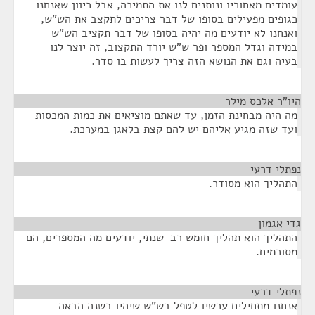
עומדים מאחוריו ונותנים לנו את התמיכה, אבל כיוון שאנחנו
כגופים מפעילים בסופו של דבר צריכים לתקצב את הש"ש,
ואנחנו לא יודעים מה יהיה בסופו של דבר תקציב הש"ש
במידה וגדל המספר ופר ש"ש יורד התקצוב, זה יוצר לנו
בעיה וגם את הנושא הזה צריך לעשות בו סדר.
היו"ר אלכס מילר
¶
מה היה מבחינת הזמן, עד שאתם מוציאים את כמות המכסות
ועד שזה מגיע אליהם יש להם קצת בלאגן במערכת.
נפתלי דרעי
¶
התהליך הוא מסודר.
גדי אגמון
¶
התהליך הוא תהליך חומש רב-שנתי, יודעים מה המספרים, הם
מסוכמים.
נפתלי דרעי
¶
אנחנו מתחילים עכשיו לטפל בש"ש שיהיו בשנה הבאה