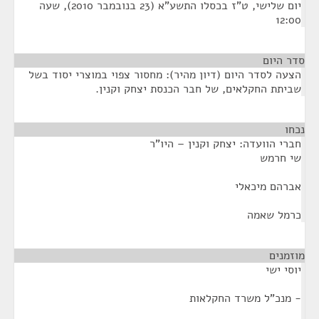
יום שלישי, ט"ז בכסלו התשע"א (23 בנובמבר 2010), שעה
12:00
סדר היום
הצעה לסדר היום (דיון מהיר): מחסור צפוי במוצרי יסוד בשל
שביתת החקלאים, של חבר הכנסת יצחק וקנין.
נכחו
¶
חברי הוועדה: יצחק וקנין – היו"ר
שי חרמש
אברהם מיכאלי
כרמל שאמה
מוזמנים
¶
יוסי ישי
- מנכ"ל משרד החקלאות