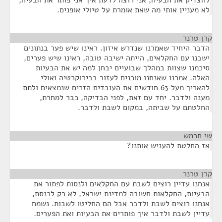
להצדיק את הבעיה, אני רוצה לדעת איך אני פותר את הבעיה,
לא מעניין אותי מה שאת אומרת על טיולי אופנים.
קרן טרנר
¶
הדבר היחיד שאמרנו שנדרש איזון. ראינו שיש פער בנתונים
ישבנו עם החקלאים, הייתה ישיבה טובה, ראינו שיש פערים,
סיכמנו שצוות במהלך שבועיים יבחן למה יש את הבעיות
האלה. אמרנו שאנחנו מוכנים לעזור בבירוקרטיה ואולי
להאריך מעל 63 חודשים את העובדים הזרים שנמצאים ולתת
מענה ולדבר. יחד עם זאת, לפני הבדיקה, כבר למחרת,
החלטתם על שביתה, במקום לשבת ולדבר.
שי חרמש
¶
אז החלטת להעניש אותנו?
קרן טרנר
¶
אנחנו עדיין רוצים לשבת עם החקלאים ולנסות לפתור את
הבעיות, החקלאות חשובה למדינת ישראל, לא רק לכנסת,
אנחנו רוצים לשבת ולדבר אבל הם החליטו לשבות. נשמח
עדיין לשבת ולדבר איך פותרים את הבעיות ואת הפערים.