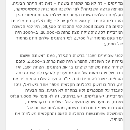
מדויקים – זה לא מה שקורה בשטח – זאת לא הייתה הבעיה.
מאיפה פרצה השביתה? לפי הלשכה המרכזית לסטטיסטיקה,
חקלאים בשלוש השנים האחרונות שילמו אגרות ומיסוי בגין
העובדים הזרים בין 200 מיליון ₪ ל- 165 מיליון. היו צריכים
להיות פה בשנת 2008 לפי ההסכמים 28,500, היו לפי הלשכה
המרכזית לסטטיסטיקה קצת פחות מ-26,000. ב-2009 היה
עוד פעם מחסור של 4,700 לפי הנתונים שלהם היום מחסור
של 5,000.
לפני שבועיים ישבנו ברשות ההגירה, פעם ראשונה ששמו
ניירות על השולחן, ההפרש היה קצת פחות מ-4,000, סוכם
שיהיה צוות משותף שיציגו בו את הנתונים. הצוות ישב, היו
כבר שלוש גרסאות של נתונים ועדיין לא קיבלנו את הגרסה
הסופית. יושב פה חיים חדד, יו"ר הוועדה שלנו הוא מכיר את
זה, רחל בורושק כלכלנית חקלאית מספר אחד בישראל, ניסו
לעבוד על המספרים ולא במקרה לא הגיעו. מה הבעיה
המרכזית, יש פליטים, יש ברחנים, זה לא פער של 1,000 פלוס
מינוס, זה פער שהוא תוצאה של כשלים בירוקראטיים,
מסגירות שמיים חוזרות ונשנות, מהחלטות אחרות של
הממשלה שמתנגשות בהחלטה הזאת והחקלאים משלמים את
המחיר.