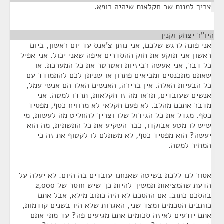
צריך למנות שר חקלאות שיהיה רופא.
היו"ר יצחק וקנין
¶
אני פונה לרגש שלכם, אני נותן צ'אנס עד יום ראשון, ביום
ראשון אני תוקע את חוק ההסדרים איפה שאני יכול. אני אפיל
כל דבר, אני אעשה רביזיות ואטרטר את כל המערכת. או
שאתם מתכנסים ומביאים פתרון או שניתן לכם להתמודד עם
כל הבעיות האלה. אין ברירה, האנשים האלו הם אנשי עמל,
אנשים שעובדים, תראו מה זו חקלאות, תרדו למטה. אני
מדבר אתכם מהלב. לא פעם חקלאי לא מרוויח כסף, מפסיד
כסף. מגדל את כל הגידול שלו וצריך להחליט מה לעשות, מי
שיש לו מטע אבוקדו, כבר השקיע את כל התשתית, מה הוא
יעשה? הוא מפסיד כסף, לא משתלם לו לקטוף את זה כי
המחיר למטה.
אסור לנו ללכת בשיטה שאנחנו עובדים בה היום. לא יעלה על
הדעת שהמציאות תמשיך להיות כך שיש חוסר של 2,000
בהסכם כתוב. אם ההסכם לא היה כתוב מילא, אבל אתם
כותבים הסכמים ומצד שני, האגרות שלא היו בשנים קודמות,
אתם יודעים לאיזה סכומים אתם מגיעים פה? עד מתי אתם