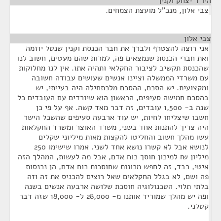
היו"ר יצחק וקנין
¶
צבי אלון, מנכ"ל מועצת הצמחים.
צבי אלון
¶
אני רוצה להצטרף ולברך את חבר הכנסת וקנין שנטל יוזמה
ואת חברי הכנסת שנמצאים פה, למרות שהם מעטים, חשוב לנו
שהכנסת תקשיב לציבור החקלאי ותהיה אתו. אין לנו מחלוקות
עם משרדי הממשלה וציינו אנשים שעושים עבודה חשובה
ומקצועית. יש הסכם, ההסכם מלכתחילה היה בעייתי, יש
בהסכם חמישה סעיפים, הראשון הוא שיורדים עם העובדים כל
שנה ב- 1,500 עובדים, זה דבר מאד קשה. אף על פי כן
חשבו שיצליחו לחיות, יש עוד ארבעה סעיפים שהשכל הישר
היה צריך להתנות אחד בשני, משרד האוצר ומשרד החקלאות
עשו מהלך חשוב והחליטו להקצות מאות מיליוני שקלים
לנושא אבל לא קשרו נושא אחד לשני. אמרו שישימו 250
מיליון ₪ למיכון חוסך כוח אדם, אבל מה לעשות, המהלך הזה
איטי, כבד, זה לחפש מכונות שחוסכות כוח אדם, הן נכנסות
פה ושם, לא בגלל החקלאים שאל רוצים להכניס את זה וזה
בלתי תלוי. הטכנולוגיה חוסכת שלושה ארבעה אנשים בשנה
ופה יש מהלך שמוריד אותנו מ- 28,000 ל- 18,000 שזה דבר
קטלני.