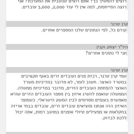
רוצים להמשיך כך? אתם רוצים שנשבית את המערכת? אני
רוצה התייחסות, למה אין לי עוד 2,000, 3,000 עובדים.
קרן טרנר
¶
קודם כל, לפי הנתונים שלנו המספרים אחרים.
היו"ר יצחק וקנין
¶
תני לי נתונים אחרים?
קרן טרנר
¶
שמי קרן טרנר, רכזת פנים ועובדים זרים באגף תקציבים
במשרד האוצר. חשוב לומר, לא מדובר במדיניות משרד
האוצר להפחתת העובדים הזרים, מדובר במדיניות ממשלה.
הממשלה שואפת להשיג איזון בין מספר העובדים הזרים שהיא
מאפשרת בענפים מסוימים לבין המשק הישראלי. כשמופר
האיזון הזה אנחנו מוציאים עובדים זרים, עובדים בבתי אריזה
בחקלאות או מפעילים טיולי אופנים במושב רמות, אתה יכול
ללכת לבדוק.