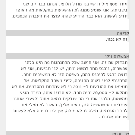
ויחד 900 מיליון שייבנו מודל חלופי. אנחנו כבר יום שני
בשביתה, אני שומע ממנהלת ההשקעות בחקלאות מה האוצר
יודע לעשות, הוא כבר הודיע שהוא עוצר את העברת הכספים.
קריאה
¶
זה לא נכון.
אבשלום וילן
¶
תבדוק את זה. אני חושב שכל ההתנהגות פה היא בלתי
אפשרית, ניכנס מחר למשא ומתן, יש לנו תביעות, אני לא
רוצה כרגע להיכנס בהם, בשיטה הזו לא ממשיכים יותר.
התחננתי לפני רשות ההגירה, לפני משרד החקלאות, אל
תוציאו את ההודעות ל- 2011 כי לא עמדתם בהסכמים. אם לא
תמלאו ל- 26,000 יהיה מרד. לא תכננו אותו, המרד הגיע
מהשטח, הלכנו אתו כי הם צודקים במאה אחוז ולצערי אנחנו
עומדים בסיטואציה הזו, באים אליך, כאשר לא מצליחים
לכבד הסכמים, מילה זו לא מילה, אין לנו ברירה אלא לעשות
שביתת אזהרה.
שי חרמש
¶