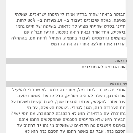
הבוקר בראיון שהיה ברדיו אמרו לי תיקחו ישראלים, שאלתי
מאיפה. כאלה שיכולים לעבוד ב- 45 מעלות ב- 80% לחות.
חזינו בסרט שהייתי מציע לך לראות, בשיטה של חיים נחמן
ביאליק, אחד אחד ובאין רואה נעלמו. הגיעו חבר'ה עם
פאקטים וגורמטים לעבוד בחממה, התחיל להיות חם, בהתחלה
הורידו את החולצה אחרי זה את הגורמט - - -
קריאה
¶
את הגורמט לא מורידים...
שי חרמש
¶
אחרי זה נשכבו לנוח בצל, אחרי זה נכנסו לאוטו כדי להפעיל
את המזגן, כשזה לא היה מספיק, הדליקו את האוטו ונסעו.
עוד אמרו לחקלאי, אנחנו הוגנים אתך, לא מבקשים תשלום על
יום העבודה הזה, הגון לגמרי. נשאלת השאלה, עם מי
נתווכח? עם ברזאני? הוא לא הכתובת להתווכח. עם יוסי ישי?
הבעיה היא שלא מקיימים הסכמים שהחקלאים חתמו אותם
באינוס ויושבים פה חקלאים ששואלים מי נתן יד לחתום על
הסכם כזה, אבל גם כאשר חתמו על הסכם כזה הוא לא