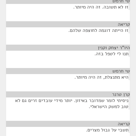
שי חרמש
¶
זו לא תשובה. זה היה מיותר.
קריאה
¶
זו הייתה דוגמה לחוצפה שלהם.
היו"ר יצחק וקנין
¶
תנו לי לטפל בזה.
שי חרמש
¶
היא מתנצלת, זה היה מיותר.
קרן טרנר
¶
ניסיתי לומר שמדובר באיזון. יותר מידי עובדים זרים גם לא
טוב למשק הישראלי.
קריאה
¶
תשבי על גבול מצרים.