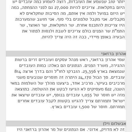
יותר טוב שנשמע את העובדות, רוצה לשמוע כמה עובדים יש
היום בחקלאות. צריכים להיות 27,000 גם לפני ההפחתה, כמה
יש היום בפועל ולמה אין אותם, מה הסיבות שחקלאים לא
מקבלים. אני מקבל טלפונים בלי סוף. אני חושב שהמערכות
היו צריכות להתכנס אחרת. שר החקלאות, שר האוצר, שר
התמ"ת שר הפנים כולם צריכים לשבת ולנסות לפתור את
הבעיה באופן מיידי, ככה זה היה צריך להיות.
אהרון ברזאני
¶
שמי אהרון ברזאני, ראש מנהל עסקים ועובדים זרים ברשות
ההגירה, משרד הפנים. הנתונים הם כאלה: כמות העובדים
שנמצאת בארץ 23,356. הוברקו לחו"ל והם בדרך ארצה 814
עובדים. סך הכול 24,170 היתרה זה חוסרים שנובעים משני
מרכיבים בעיקר. מרכיב אחד, ביצענו מהלך של השלמות במאי
השנה, 622 מעסיקים לא הגיעו לבקש את ההשלמה. כתוצאה
מזה יש חוסר של 1,055 עובדים בנוסף, יש עובדים שיצאו את
ישראל ותמורתם צריך להגיש בקשות לקבל עובדים אחרים
תמורתם. חוסר של 1,500 עובדים בארץ.
אבשלום וילן
¶
זה לא מדויק, אדוני. אם הנתונים של מר אהרון ברזאני היו