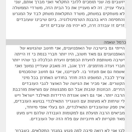
יושבים פה שני תומכים ללובי החקלאי ואני מברך אותם, שני
בעלי עניין. זה לא מעניין את כל הבית הזה, משרדי הממשלה
לא משחקים במשחק, משרד החקלאות משחק לבד על המגרש
והחסימה היא בהבנת הטרמינולוגיה. ביום שיבינו שעובדים
זרים זו עבודה זרה, לא יהיו פה עובדים זרים.
כרמל שאמה
¶
הייתי גם בישיבה של האופנוענים, אני חושב שהנושא של
האופנוענים גם מאד חשוב, היו יותר חברי כנסת כי זו הייתה
ישיבה משותפת לוועדת הכספים וועדת הכלכלה כך שהיו יותר
חברי ועדה מוזמנים. דרך אגב, זה מאבק שעדיין נמשך ואני
אשמח גם אם תעזור בו. לענייננו, אני גם חושב שהסכמים
צריך לכבד, המשפט הזה חוזר בחודש האחרון בכל מיני
הקשרים. אני מכיר את הגישה של האוצר לגבי העובדים
הזרים. הכוונות טובות אבל הם מתנגשות עם מציאות מורכבת
הרבה יותר. אני גם ראש אגודת הידידות תאילנד ישראל ויש
לי שיחות לא מעטות עם השגריר התאילנדי בנושא העובדים,
אין ספק שהעובדים התאילנדים, הם בעלי אופי מיוחד,
מביאים הרבה תועלת גם למקומות העבודה שלהם ויש מעט
מאד תקריות לא חיוביות עם פלח הזה של העובדים.
לכן אני לא רואה סיבה למה פגוע במגזר החקלאים, כשברור