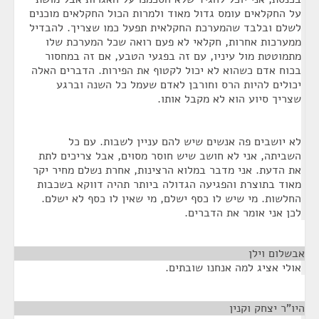
על החקלאים עומס גדול מאוד ולמרות הכול החקלאים מוכנים
לשלם ובלבד שהמערכת החקלאית תפעל כמו שצריך. להבדיל
ממערכות אחרות, חקלאי לא פעם רואה שכל המערכת שלו
מתמוטטת מול עיניו, עם זה בפגעי הטבע, אם זה במחסור
בכוח אדם כשהוא לא יכול לקטוף את הפירות. הדברים האלה
יכולים להיות הרס וחורבן לאדם שעמל כל השנה וברגע
שצריך סיוע הוא לא מקבל אותו.
לא יושבים פה אנשים שיש להם עניין לשבות. עם כל
השביתה, אני לא חושב שיש חוסר מסוים, אבל צריכים לתת
את הדעת. אני מדבר במלוא הרצינות, אחרת נשלם מחיר יקר
מאוד בתוצרת והפגיעה הגדולה ביותר תהיה דווקא בשכבות
החלשות. מי שיש לו כסף ישלם, מי שאין לו כסף לא ישלם.
לכן אני אומר את הדברים.
אבשלום וילן
¶
אולי אציג למה אנחנו שובתים.
היו"ר יצחק וקנין
¶