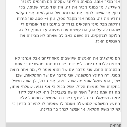
אני מכיר אותו. במאות מיליוני שקלים הם תורמים למגזר
השלישי. מי כמוני מכיר את זה. אין עוד מגזר שנותן, בלי
כסף, אי אפשר לתאר את התרומה של החקלאים. אני חקלאי
ויודע מה זה. בפסח אני מקבל 300, טון ו- 400 טון פירות
וירקות מכל מיני חקלאים בודדים בחינם ועוד אומרים לי
שההובלה עליהם, הם עושים את המצווה עד הסוף, כל זה
חלוקה לנזקקים. זה פשוט כאב לב שאתם לא מבינים את
האנשים האלו.
הם מייצגים את האנשים שיושבים מאחוריהם אבל אנחנו לא
מנסים ללכת קדימה. לפקידים יש כוח יותר מהשרים כי אתם
מכתיבים היום. אני מדבר עם שר והוא אומר לי, מה אתה רוצה
ממני, זה היועץ המשפטי. אני מדבר עם שר החקלאות, שכן
שלי, הוא שואל אותי מה אתה רוצה, אני כבול, לך אתה תטפל
בתקנות של מועצת הלול, טפל בכול כי אני נגוע. שאלתי אותו,
מה זה אתה נגוע? השר עושה בשבילו? הוא לא יוכל לזוז
ימינה ושמאלה כי כל ציוץ בישיבת הממשלה מסתכל עליו
היועץ המשפטי לממשלה ואומר לו שאסור לו להערב בדיון כי
שי לו משק חקלאי. אי אפשר לנהל כך מדינה.
קריאה
¶