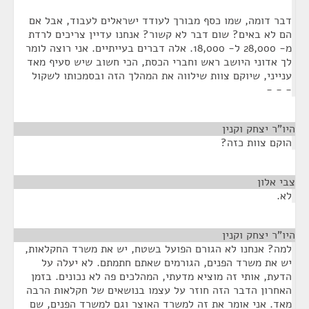
דבר דומה, שמו כסף מבורך לעודד ישראלים לעבוד, אבל אם
הם לא באים? שום דבר לא קשור? אנחנו עדיין צריכים לרדת
מ- 28,000 ל- 18,000. אלה דברים בעייתיים. אני רוצה לומר
לך אדוני היושב ראש וחברי הכסת, הכי חשוב שיש סעיף מאד
ענייני, שיוקם צוות שילווה את המהלך הזה ובסמכותו לשקול
- - -
היו"ר יצחק וקנין
¶
הוקם צוות כזה?
צבי אלון
¶
לא.
היו"ר יצחק וקנין
¶
למה? אנחנו לא הגורם הפועל בשטח, יש את משרד החקלאות,
יש את משרד הפנים, הגורמים שאתם חתמתם. לא יעלה על
הדעת, אותי זה מוציא מדעתי, המהלכים פה לא נכונים. בזמן
האחרון הדבר הזה חוזר על עצמו בנושאים של חקלאות הרבה
מאד. אני אומר את זה למשרד האוצר וגם למשרד הפנים, שם