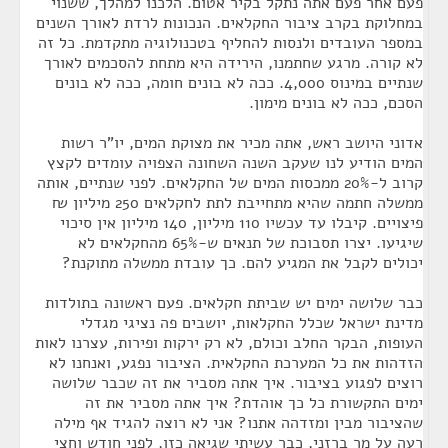
פעם אחר פעם אתה נתקל בקיר אטום. הלכנו למהלך, ששנוי
במחלוקת בקרב ציבור החקלאים. הנכונות לרדת לאורך השנים
במספר העובדים ולנסות להחליף בטכנולוגיה מתקדמת. כל זה
לא קורה. מרגע שחתמנו, הירידה היא מתחת להסכמים לאורך
שנתיים במינוס 4,000. ככה לא בונים חומה, ככה לא בונים
הסכם, ככה לא בונים מימון.
אדוני היושב ראש, אתה מכיר את מצוקת המים, יו"ר רשות
המים הודיע לנו שעקב השנה השחונה הצפויה עומדים לקצץ
קרוב ל-20% ממכסות המים של החקלאים. לפני שנתיים, אותה
ממשלה חתמה שהיא מתחייבת לתת לחקלאים 250 מיליון ₪
פיצויים. קיבלו עד עכשיו 110 מיליון, 140 מיליון אין סיכוי
שיגיעו. יצרו תסבוכת של תנאים ש-65% מהחקלאים לא
יכולים לקבל את המגיע להם. כך עובדת ממשלה מתוקנת?
כבר שלושה ימים יש שביתת חקלאים. פעם ראשונה בתולדות
מדינת ישראל שכלל החקלאות, יושבים פה נציגי מגדלי
העופות, הבקר החלב וכולם, לא רק ירקות ופירות, עצרנו לאות
הזדהות את כל המערכת החקלאית. הציבור נפגע, ואנחנו לא
רוצים לפגוע בציבור. איך אתה מסביר את זה שכבר שלושה
ימים התקשורת כל כך אוהדת? איך אתה מסביר את זה
שהציבור מבין ומזדהה אתנו? אני לא רוצה להגיד אף מילה
רעה על מר ברזני, כבר עשיתי שגיאה כזו, לפני חודש וחצי