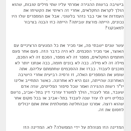
בישיבה ברשות ההגירה אמרתי עליו שתי מילים טובות, שהוא
הולך לקראת החקלאים, אחרי זה ראיתי את הקשיחו את
העמדות אז אני כבר נזהר בלשוני. אבל אם המספרים שלו היו
נכונים, הייתה פורצת שביתה? הייתה כזו הבנה בציבור
למאבקנו?
עשר שנים ישבתי פה, אני מכיר את כל המגעים הרציניים עם
האוצר, אני מכיר הסכמים. לא היה כדבר הזה. פעם אחר פעם
חותמים החקלאים, מספר זה לא מספר, הסכם זה לא הסכם,
מילה זה לא מילה. ככה לא בונים חומה, ככה אנחנו יותר לא
מוכנים לעבוד. כבדו את ההסכמים שחתמתם עליהם. אתה
שומע את המספרים האלה, זו ורסיה רביעית אחרי הישיבה
האחרונה שהייתה, וגם היא לא אחרונה. כאשר התחייב אלינו
יו"ר רשות ההגירה ואמר שכל סיפור הפליטים, שזה אדם
שעבד, גמר לעבוד, הולך למשרד עורכי דין בתל-אביב, נרשם
כפליט ויש לו עוד שנה לעבוד בתל-אביב או בכל מקום אחר
שהוא רוצה. אמרנו שבהחלטה ממשלתית אחת אתם יכולים
לחסום את זה.
המדינה הזו מנוהלת על ידי הממשלה? לא. המדינה הזו