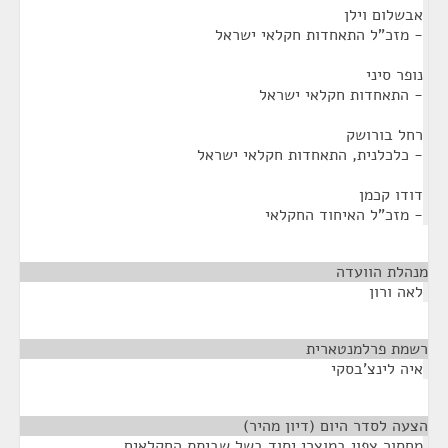
אבשלום וילן
- מזכ"ל התאחדות חקלאי ישראל
נופר סיני
- התאחדות חקלאי ישראל
רחל בורושק
- כלכלנית, התאחדות חקלאי ישראל
דודו קכמן
- מזכ"ל האיחוד החקלאי
מנהלת הוועדה
¶
לאה ורון
רשמת פרלמנטארית
¶
איה לינצ'בסקי
הצעה לסדר היום (דיון מהיר)
¶
מחסור צפוי במוצרי יסוד בשל שביתת החקלאים,