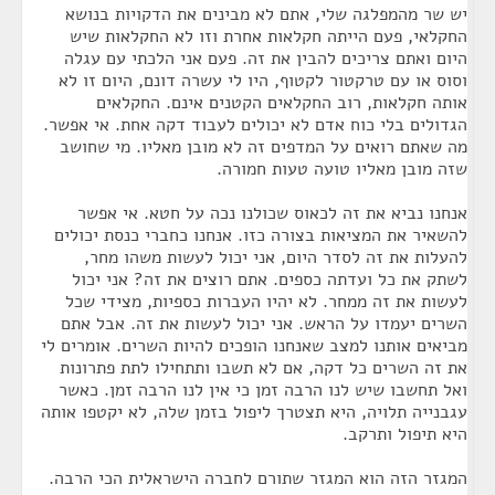
יש שר מהמפלגה שלי, אתם לא מבינים את הדקויות בנושא
החקלאי, פעם הייתה חקלאות אחרת וזו לא החקלאות שיש
היום ואתם צריכים להבין את זה. פעם אני הלכתי עם עגלה
וסוס או עם טרקטור לקטוף, היו לי עשרה דונם, היום זו לא
אותה חקלאות, רוב החקלאים הקטנים אינם. החקלאים
הגדולים בלי כוח אדם לא יכולים לעבוד דקה אחת. אי אפשר.
מה שאתם רואים על המדפים זה לא מובן מאליו. מי שחושב
שזה מובן מאליו טועה טעות חמורה.
אנחנו נביא את זה לכאוס שכולנו נכה על חטא. אי אפשר
להשאיר את המציאות בצורה כזו. אנחנו כחברי כנסת יכולים
להעלות את זה לסדר היום, אני יכול לעשות משהו מחר,
לשתק את כל ועדתה כספים. אתם רוצים את זה? אני יכול
לעשות את זה ממחר. לא יהיו העברות כספיות, מצידי שכל
השרים יעמדו על הראש. אני יכול לעשות את זה. אבל אתם
מביאים אותנו למצב שאנחנו הופכים להיות השרים. אומרים לי
את זה השרים כל דקה, אם לא תשבו ותתחילו לתת פתרונות
ואל תחשבו שיש לנו הרבה זמן כי אין לנו הרבה זמן. כאשר
עגבנייה תלויה, היא תצטרך ליפול בזמן שלה, לא יקטפו אותה
היא תיפול ותרקב.
המגזר הזה הוא המגזר שתורם לחברה הישראלית הכי הרבה.