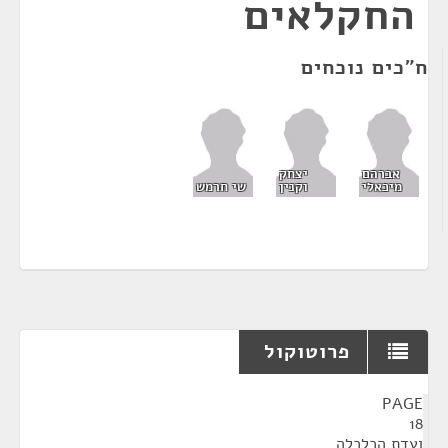
החקלאים
ח"כים נוכחים
אברהם
יצחק
מיכאלי
וקנין
שי חרמש
פרוטוקול
¶
PAGE
18
ועדת הכלכלה