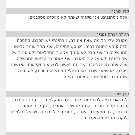
קרן טרנר
¶
אלה מסתננים, אני מקווה שאתה לא מעסיק מסתננים.
היו"ר יצחק וקנין
¶
מקובל עלי כל מה שאת אומרת, מבחינתי יש הסכם. ההסכם
הזה קובע מתווה ברור. יש 40 חתימות, אני מחר אומר לראש
הממשלה, כי אני כבר לא סומך על שר החקלאות ולא סומך על
שר הפנים ולא על שר האוצר. אני אומר כך לראש הממשלה,
או שאתה מביא פתרון עד יום ראשון לנושא החקלאות, איזשהו
פתרון, או שאני שובר את הכללים בוועדת כספים, לא יהיה
שום דבר. תחליטו מה אתם רוצים.
קרן טרנר
¶
לזה אני רוצה להתייחס. ישבנו עם החקלאים ב- 19 בנובמבר,
דברנו על הנתונים. הנתונים שלנו אחרים, נתן לכם אותם
ברזאני, זה ממערכת האביב, נתונים של מדינת ישראל. הלמ"ס
לוקח נתונים מהמערכת.