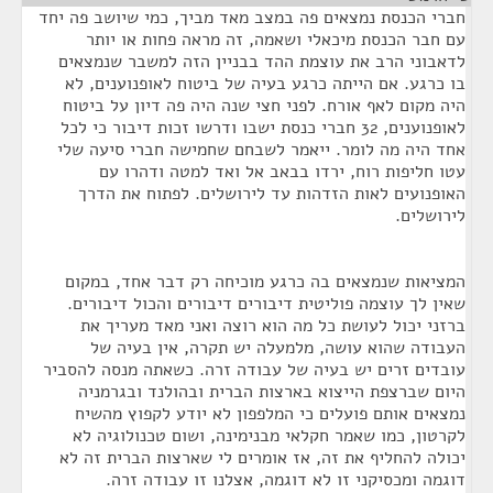
חברי הכנסת נמצאים פה במצב מאד מביך, כמי שיושב פה יחד
עם חבר הכנסת מיכאלי ושאמה, זה מראה פחות או יותר
לדאבוני הרב את עוצמת ההד בבניין הזה למשבר שנמצאים
בו כרגע. אם הייתה כרגע בעיה של ביטוח לאופנוענים, לא
היה מקום לאף אורח. לפני חצי שנה היה פה דיון על ביטוח
לאופנוענים, 32 חברי כנסת ישבו ודרשו זכות דיבור כי לכל
אחד היה מה לומר. ייאמר לשבחם שחמישה חברי סיעה שלי
עטו חליפות רוח, ירדו בבאב אל ואד למטה ודהרו עם
האופנועים לאות הזדהות עד לירושלים. לפתוח את הדרך
לירושלים.
המציאות שנמצאים בה כרגע מוכיחה רק דבר אחד, במקום
שאין לך עוצמה פוליטית דיבורים דיבורים והכול דיבורים.
ברזני יכול לעושת כל מה הוא רוצה ואני מאד מעריך את
העבודה שהוא עושה, מלמעלה יש תקרה, אין בעיה של
עובדים זרים יש בעיה של עבודה זרה. כשאתה מנסה להסביר
היום שברצפת הייצוא בארצות הברית ובהולנד ובגרמניה
נמצאים אותם פועלים כי המלפפון לא יודע לקפוץ מהשיח
לקרטון, כמו שאמר חקלאי מבנימינה, ושום טכנולוגיה לא
יכולה להחליף את זה, אז אומרים לי שארצות הברית זה לא
דוגמה ומכסיקני זו לא דוגמה, אצלנו זו עבודה זרה.