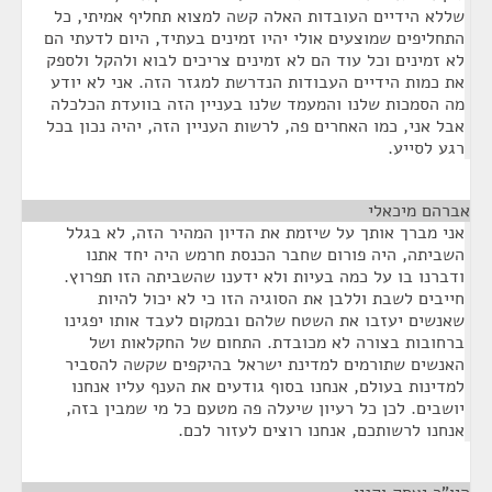
שללא הידיים העובדות האלה קשה למצוא תחליף אמיתי, כל
התחליפים שמוצעים אולי יהיו זמינים בעתיד, היום לדעתי הם
לא זמינים וכל עוד הם לא זמינים צריכים לבוא ולהקל ולספק
את כמות הידיים העבודות הנדרשת למגזר הזה. אני לא יודע
מה הסמכות שלנו והמעמד שלנו בעניין הזה בוועדת הכלכלה
אבל אני, כמו האחרים פה, לרשות העניין הזה, יהיה נכון בכל
רגע לסייע.
אברהם מיכאלי
¶
אני מברך אותך על שיזמת את הדיון המהיר הזה, לא בגלל
השביתה, היה פורום שחבר הכנסת חרמש היה יחד אתנו
ודברנו בו על כמה בעיות ולא ידענו שהשביתה הזו תפרוץ.
חייבים לשבת וללבן את הסוגיה הזו כי לא יכול להיות
שאנשים יעזבו את השטח שלהם ובמקום לעבד אותו יפגינו
ברחובות בצורה לא מכובדת. התחום של החקלאות ושל
האנשים שתורמים למדינת ישראל בהיקפים שקשה להסביר
למדינות בעולם, אנחנו בסוף גודעים את הענף עליו אנחנו
יושבים. לכן כל רעיון שיעלה פה מטעם כל מי שמבין בזה,
אנחנו לרשותכם, אנחנו רוצים לעזור לכם.