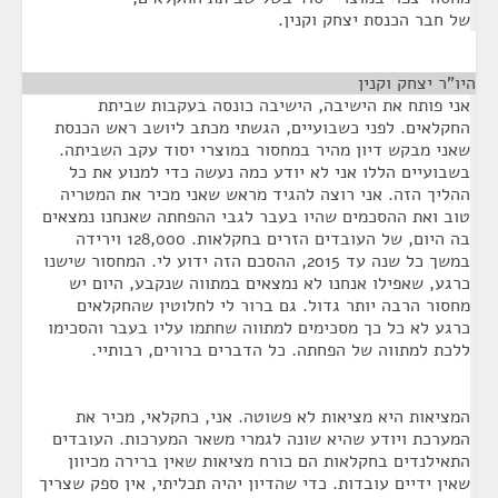
של חבר הכנסת יצחק וקנין.
היו"ר יצחק וקנין
¶
אני פותח את הישיבה, הישיבה כונסה בעקבות שביתת
החקלאים. לפני כשבועיים, הגשתי מכתב ליושב ראש הכנסת
שאני מבקש דיון מהיר במחסור במוצרי יסוד עקב השביתה.
בשבועיים הללו אני לא יודע כמה נעשה כדי למנוע את כל
ההליך הזה. אני רוצה להגיד מראש שאני מכיר את המטריה
טוב ואת ההסכמים שהיו בעבר לגבי ההפחתה שאנחנו נמצאים
בה היום, של העובדים הזרים בחקלאות. 128,000 וירידה
במשך כל שנה עד 2015, ההסכם הזה ידוע לי. המחסור שישנו
כרגע, שאפילו אנחנו לא נמצאים במתווה שנקבע, היום יש
מחסור הרבה יותר גדול. גם ברור לי לחלוטין שהחקלאים
כרגע לא כל כך מסכימים למתווה שחתמו עליו בעבר והסכימו
ללכת למתווה של הפחתה. כל הדברים ברורים, רבותיי.
המציאות היא מציאות לא פשוטה. אני, כחקלאי, מכיר את
המערכת ויודע שהיא שונה לגמרי משאר המערכות. העובדים
התאילנדים בחקלאות הם כורח מציאות שאין ברירה מכיוון
שאין ידיים עובדות. כדי שהדיון יהיה תכליתי, אין ספק שצריך