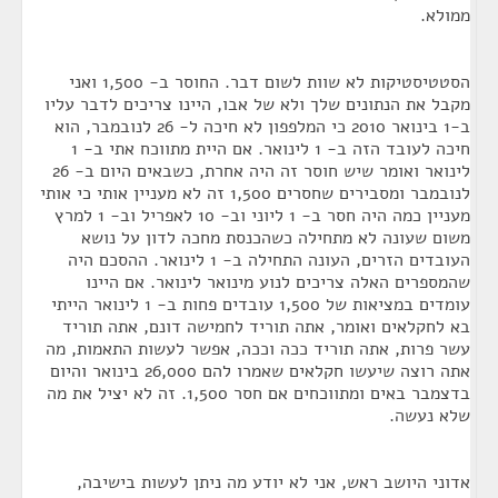
ממולא.
הסטטיסטיקות לא שוות לשום דבר. החוסר ב- 1,500 ואני
מקבל את הנתונים שלך ולא של אבו, היינו צריכים לדבר עליו
ב-1 בינואר 2010 כי המלפפון לא חיכה ל- 26 לנובמבר, הוא
חיכה לעובד הזה ב- 1 לינואר. אם היית מתווכח אתי ב- 1
לינואר ואומר שיש חוסר זה היה אחרת, כשבאים היום ב- 26
לנובמבר ומסבירים שחסרים 1,500 זה לא מעניין אותי כי אותי
מעניין כמה היה חסר ב- 1 ליוני וב- 10 לאפריל וב- 1 למרץ
משום שעונה לא מתחילה כשהכנסת מחכה לדון על נושא
העובדים הזרים, העונה התחילה ב- 1 לינואר. ההסכם היה
שהמספרים האלה צריכים לנוע מינואר לינואר. אם היינו
עומדים במציאות של 1,500 עובדים פחות ב- 1 לינואר הייתי
בא לחקלאים ואומר, אתה תוריד לחמישה דונם, אתה תוריד
עשר פרות, אתה תוריד ככה וככה, אפשר לעשות התאמות, מה
אתה רוצה שיעשו חקלאים שאמרו להם 26,000 בינואר והיום
בדצמבר באים ומתווכחים אם חסר 1,500. זה לא יציל את מה
שלא נעשה.
אדוני היושב ראש, אני לא יודע מה ניתן לעשות בישיבה,