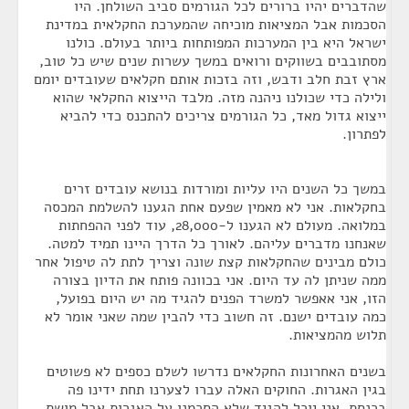
שהדברים יהיו ברורים לכל הגורמים סביב השולחן. היו
הסכמות אבל המציאות מוכיחה שהמערכת החקלאית במדינת
ישראל היא בין המערכות המפותחות ביותר בעולם. כולנו
מסתובבים בשווקים ורואים במשך עשרות שנים שיש כל טוב,
ארץ זבת חלב ודבש, וזה בזכות אותם חקלאים שעובדים יומם
ולילה כדי שכולנו ניהנה מזה. מלבד הייצוא החקלאי שהוא
ייצוא גדול מאד, כל הגורמים צריכים להתכנס כדי להביא
לפתרון.
במשך כל השנים היו עליות ומורדות בנושא עובדים זרים
בחקלאות. אני לא מאמין שפעם אחת הגענו להשלמת המכסה
במלואה. מעולם לא הגענו ל-28,000, עוד לפני ההפחתות
שאנחנו מדברים עליהם. לאורך כל הדרך היינו תמיד למטה.
כולם מבינים שהחקלאות קצת שונה וצריך לתת לה טיפול אחר
ממה שניתן לה עד היום. אני בכוונה פותח את הדיון בצורה
הזו, אני אאפשר למשרד הפנים להגיד מה יש היום בפועל,
כמה עובדים ישנם. זה חשוב כדי להבין שמה שאני אומר לא
תלוש מהמציאות.
בשנים האחרונות החקלאים נדרשו לשלם כספים לא פשוטים
בגין האגרות. החוקים האלה עברו לצערנו תחת ידינו פה
בכנסת, אני יוכל להגיד שלא הסכמנו על האגרות אבל מושת