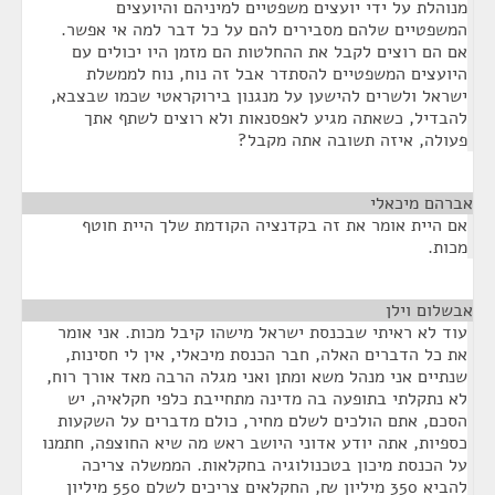
מנוהלת על ידי יועצים משפטיים למיניהם והיועצים
המשפטיים שלהם מסבירים להם על כל דבר למה אי אפשר.
אם הם רוצים לקבל את ההחלטות הם מזמן היו יכולים עם
היועצים המשפטיים להסתדר אבל זה נוח, נוח לממשלת
ישראל ולשרים להישען על מנגנון בירוקראטי שכמו שבצבא,
להבדיל, כשאתה מגיע לאפסנאות ולא רוצים לשתף אתך
פעולה, איזה תשובה אתה מקבל?
אברהם מיכאלי
¶
אם היית אומר את זה בקדנציה הקודמת שלך היית חוטף
מכות.
אבשלום וילן
¶
עוד לא ראיתי שבכנסת ישראל מישהו קיבל מכות. אני אומר
את כל הדברים האלה, חבר הכנסת מיכאלי, אין לי חסינות,
שנתיים אני מנהל משא ומתן ואני מגלה הרבה מאד אורך רוח,
לא נתקלתי בתופעה בה מדינה מתחייבת כלפי חקלאיה, יש
הסכם, אתם הולכים לשלם מחיר, כולם מדברים על השקעות
כספיות, אתה יודע אדוני היושב ראש מה שיא החוצפה, חתמנו
על הכנסת מיכון בטכנולוגיה בחקלאות. הממשלה צריכה
להביא 350 מיליון ₪, החקלאים צריכים לשלם 550 מיליון