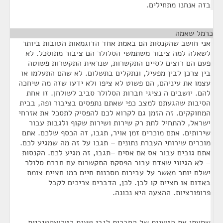
בזה אנחנו מתחילים.
כרמל שאמה
¶
אני חושב שהקנסות הם באמת אחד הדוגמאות הטובות ביותר
לשאלה למה ציבור משתמשי הסלולר הם ציבור מתוסכל. לא
פעם הם רוצים לסיים התקשרות, שנראית התקשרות פשוטה
בין צרכן לבין מפעיל, ונתקלים בתשלום. לא שהם התעלמו או
עצמו את עיניהם, הם פשוט לא ציפו ולא ידעו שזה מה שיחכה
להם. יושבים ה נציגי חברות הסלולר סביב לשולחן. זו אחת
הסיבות שהגעתם למצב כפי שאתם נתפסים בציבור ופה, בבית
המחוקקים. זה הזמן גם לקרוא לכם להפסיק לתסכל את אזרחי
ישראל, להתחיל לתת רק שירות ושירות שקוף ולגבות עבור
שירותים. אתם מוכרים זמן אויר, תגבו, זה הכסף שלכם. אתם
מוכרים שירותי העברת נתונים – תגבו על זה מה שמגיע לכם.
אתם גובים עבור אס אם אסים –תגבו, זה מגיע לכם. הקנסות
– לא הגיוני שאדם עבור הפסקת התקשרות עם חברת סלולר
ישלם יותר מאשר על עבירות מסכנות חיים כמו חציית צומת
באדום או חציית קו לבן. לכן, הדברים צריכים לקבל
פרופורציות. ההצעה היא נכונה.
שמעתי את הטענות של החברות לגבי טענת רטרואקטיביות