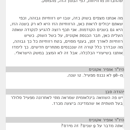
שהחברות מרוויחות, לפי הנתון הזה, מהמשק.
מה אנחנו מצפים בשוק כזה, שבו יש רווחיות גבוהה, וכפי
שאתם יכולים לראות כאן, הרווחיות הזו היא לא רק בשנה הזו,
היא גם בשנים הקודמות. אני תכף רוצה להגיע לנקודה שאתה
העלית כאן, חבר הכנסת אקוניס, על כשל השוק. כשיש
רווחיות לאורך זמן, בענף מסוים, בטח רווחיות כל כך גבוהה,
מה שבדרך כלל קורה זה שנכנסים מתחרים חדשים. כך לימדו
אותנו בשיעורי הכלכלה. אבל זה לא המצב במשק הישראלי.
היו"ר אופיר אקוניס
¶
מ-98 לא נכנס מפעיל. 12 שנה.
יהודה סבן
¶
יש פה השוואה בינלאומית שמראה מתי לאחרונה מפעיל סלולר
בעל תשתית או שהמדינה ביצעה מכרז.
היו"ר אופיר אקוניס
¶
אתה מדבר על 9 שנים? זה מירס?