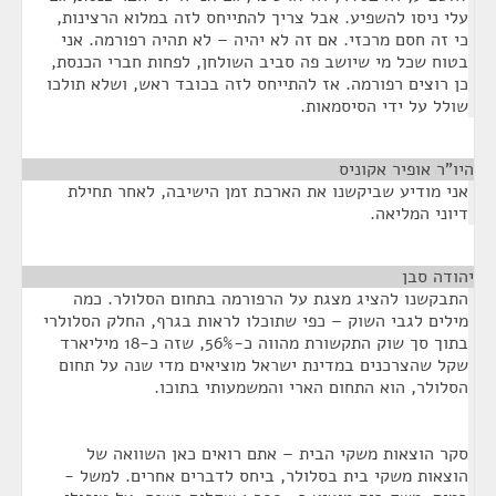
עלי ניסו להשפיע. אבל צריך להתייחס לזה במלוא הרצינות,
כי זה חסם מרכזי. אם זה לא יהיה – לא תהיה רפורמה. אני
בטוח שכל מי שיושב פה סביב השולחן, לפחות חברי הכנסת,
כן רוצים רפורמה. אז להתייחס לזה בכובד ראש, ושלא תולכו
שולל על ידי הסיסמאות.
היו"ר אופיר אקוניס
¶
אני מודיע שביקשנו את הארכת זמן הישיבה, לאחר תחילת
דיוני המליאה.
יהודה סבן
¶
התבקשנו להציג מצגת על הרפורמה בתחום הסלולר. כמה
מילים לגבי השוק – כפי שתוכלו לראות בגרף, החלק הסלולרי
בתוך סך שוק התקשורת מהווה כ-56%, שזה כ-18 מיליארד
שקל שהצרכנים במדינת ישראל מוציאים מדי שנה על תחום
הסלולר, הוא התחום הארי והמשמעותי בתוכו.
סקר הוצאות משקי הבית – אתם רואים כאן השוואה של
הוצאות משקי בית בסלולר, ביחס לדברים אחרים. למשל -