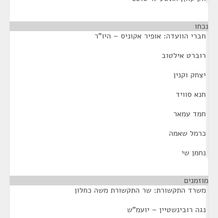
נכחו
¶
חברי הוועדה: אופיר אקוניס – היו"ר
רוברט אילטוב
יצחק וקנין
חנא סוויד
חמד עמאר
כרמל שאמה
נחמן שי
מוזמנים
¶
משרד התקשורת: שר התקשורת משה כחלון
נגה רובינשטיין – יועמ"ש