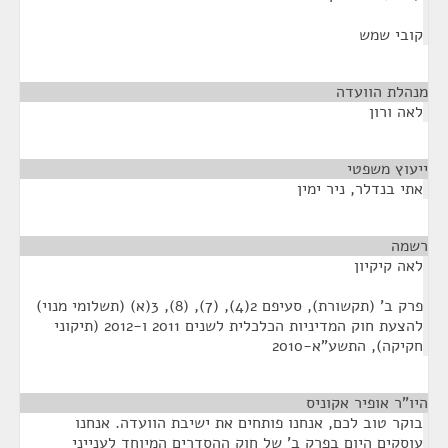
קובי שמש
מנהלת הוועדה
¶
לאה ורון
ייעוץ משפטי
¶
אתי בנדלר, ניר ימין
רשמה
¶
לאה קיקיון
פרק ב' (תקשורת), סעיפם 2(4), (7), (8), 3(א) (תשלומי מנוי)
להצעת חוק המדיניות הכלכלית לשנים 2011 ו-2012 (תיקוני
חקיקה), התשע"א-2010
היו"ר אופיר אקוניס
¶
בוקר טוב לכם, אנחנו פותחים את ישיבת הוועדה. אנחנו
עוסקים היום בפרק ב' של חוק ההסדרים המיוחד לענייני