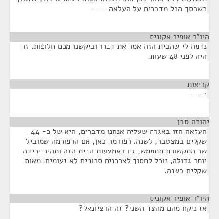
כשבסך הכל מדברים על העלאה - --
היו"ר אופיר אקוניס
¶
נדמה לי שהבית הזה אמר את דברו וביקשנו מכם חלופות. זה
היה לפני 48 שעות.
קריאות
¶
· - -
יהודה סבן
¶
העלאה הזו באגרה שעליה אנחנו מדברים, היא של כ- 44
שקלים במצטבר, לשנה. רפורמה כאן, אם הרפורמה שמוביל
שר התקשורת תתממש, גם באמצעות הבית הזה ותהיה ירידה
יותר גדולה, נוכל לחסוך לצרכנים סכומים לא זעומים. מאות
שקלים בשנה.
היו"ר אופיר אקוניס
¶
אז ניקח מהם מהצד השני? זה הרציונאל?