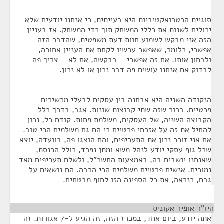
סוגיית הרטרואקטיביות היא בעייתית, כי אנחנו יודעים שלא
יכולים לשנות את כללי המשחק תוך כדי המשחק. אז בעניין
הזה אני מבקש לשמוע חוות דעת משפטית, שהדבר הזה
אפשרי, כלומר, שאפשר עכשיו לקחת את העניין אחורה,
ולבחון אותו. אם זה אפשרי – בבקשה, אם לא – צריך פה
לבדוק אם אנחנו עושים פה דבר נכון או לא נכון.
הנקודה השניה היא אבחנה בין עסקים לבעלי מכשירים
פרטיים. ברור שזה שתי קבוצות שונות. אגב, בדרך כלל
הקבוצה השניה, של העסקים, משלמת פחות. קודם כל, נכון
להחיל את זה על אזרחי פרטיים כי הם גם משלמים הכי טוב.
אם אני זוכר נכון את התעריפים, והם הוצגו פה, בוועדה, יוצא
שכל גוף עסקי יודע לנהל משא ומתן נפרד, כולל הכנסת,
שאנחנו יושבים בה, באמצעות החשכ"ל, ולשלם תעריפים מאד
נמוכים. אנשים פרטיים משלמים הכי הרבה. הם נושאים על
גבם, כנראה, את כל הספינה הזו לחוף מבטחים.
היו"ר אופיר אקוניס
¶
אתה יודע, ביום אחד, במכרז הזה, זה הגיע ל-7 אגורות. זה