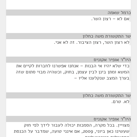
כרמל שאמה
¶
אם לא – רצון השר.
שר התקשורת משה כחלון
¶
לא רצון השר, רצון הציבור. זה לא אני.
היו"ר אופיר אקוניס
¶
כדי שלא יהיו אי הבנות – אנחנו אפשרנו לחברות לקיים את
המשא ומתן בינן לבין עצמן, בחוק, וכשהיה מבוי סתום שזה
בערך המצב שנקלענו אליו –
שר התקשורת משה כחלון
¶
לא. טרם.
היו"ר אופיר אקוניס
¶
מצויין. בכל מקרה, הסמכות יכולה לעבור לידך לפי חוק
שעשינו כאן ביוני, 2009, אם אינני טועה, שמדבר על הכנסת