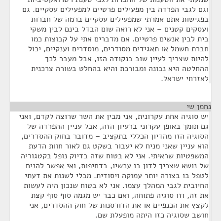
וגם לגבי הפרדה בין מפעילים פרטיים למפעילים עסקיים. גם
בפגישות אתם אמרתי שמפעילים עסקיים ברמה של חברות
ועסקים קטנים – אני לא רואה שום הבדל בינם לבין משקי
בית לבין אנשים פרטיים. אם מדברים אתי על קבוצות כמו
חברת חשמל או תאגידים מסודרים, מוסדרים וענקיים, יכול
להיות שצריך לעיין שוב בנקודה הזו, אבל מעבר לכך
ההחלטה היא נבונה ומבורכת והיא בהחלט בשורה צרכנית
לאזרחי ישראל.
נחמן שי
¶
יש סוגיה אחת עקרונית, אני מבין את השר שרוצה לקדם, ואני
גם תומך באופן עקרוני ברעיון הזה, אבל עניין ההפרדה של
הסוגיה הזו מהדיון הכללי בתקציב – מדובר בחוק ההסדרים,
הוא עניין שאני מניח לא יעבור בשקט גם לאור חוות הדעת
המשפטיות שראיתי. אני לא בטוח שזה בדיוק נופל בקטגוריה
של נושא שצריך לדון בו עכשיו, בדחיפות, ואי אפשר להניח
לטפל בו בצורה יותר עמוקה ויסודית. מבלי לשנות את דעתי
החיובית לגבי המהלך עצמו. אני לא בטוח שנכון היה לעשות
את זה, וזו סוגיה פתוחה, ואם כבר יש מגמה סוף סוף קצת
לקצץ את הכנפיים או את הדורסנות של חוק ההסדרים, אני
חושב שסוגיה כזו היתה מופעלת שם.