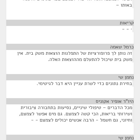
באותו –
קריאות
¶
· - -
כרמל שאמה
¶
זה נותן לך פרופורציות של התפלגות הוצאות משק בית. אין
משק בית שיכול להתעלם מההוצאות האלה.
נחמן שי
¶
בחירת נתונים כדי לשרת עניין היא דבר לגיטימי.
היו"ר אופיר אקוניס
¶
מכל הדברים – טיפולי שיניים, נסיעות בתחבורה ציבורית
ושירותי בריאות, הכי קשה לצמצם. גם מים אפשר לצמצם,
וחיוני, גם חשמל - הרבה אנשים יכולים לצמצם - -
נחמן שי
¶