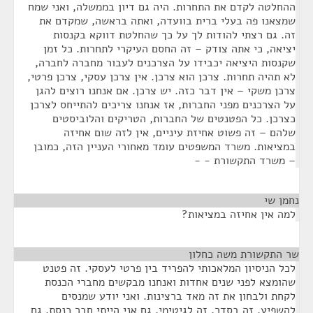
ההחלטה לקדם את התחרות. היה גם דיון בממשלה, ואני שמח
שמצאנו פה בעלי ברית בוועדה, ואתה בראשה, שמקדם את
זה. גם רצתי להודות לך על כך שהחלטת דווקא בקנסות
יציאה, כי אתה צודק – זה החסם העיקרי לתחרות. כל זמן
שקנסות היציאה יכבידו על הצרכנים לעבור מחברה לחברה,
לא תהיה תחרות. צרכן הוא צרכן. אין צרכן עסקי, צרכן פרטי,
צרכן משקי – אין דבר כזה. יש צרכן. אם אנחנו רוצים להגן
על הצרכנים מפני החברות, אז אנחנו צריכים להתייחס לצרכן
כצרכן. כל הפטנטים של החברות, הטריקים והלוביסטים
שלהם – זה פשוט אחיזת עיניים, אין לזה שום אחיזה
במציאות. משרד המשפטים עומד מאחורי העניין הזה, כמובן
– משרד התקשורת - -
נחמן שי
¶
למה אין אחיזה במציאות?
שר התקשורת משה כחלון
¶
לכל הניסיון המלאכותי להפריד בין פרטי לעסקי. זה פטנט
שהומצא לפני שנים אחדות ואנחנו מבקשים מחברי הכנסת
לקחת ולבחון את זה מאד ברצינות. ואני יודע שמנסים
להשפיע, זה בסדר, זה לגיטימי, גם אני הייתי חבר כנסת, גם