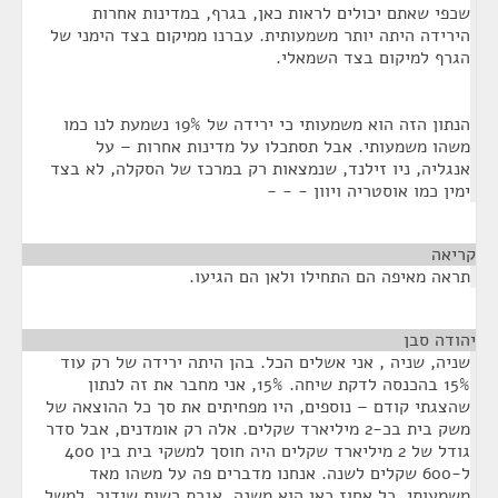
שכפי שאתם יכולים לראות כאן, בגרף, במדינות אחרות
הירידה היתה יותר משמעותית. עברנו ממיקום בצד הימני של
הגרף למיקום בצד השמאלי.
הנתון הזה הוא משמעותי כי ירידה של 19% נשמעת לנו כמו
משהו משמעותי. אבל תסתכלו על מדינות אחרות – על
אנגליה, ניו זילנד, שנמצאות רק במרכז של הסקלה, לא בצד
ימין כמו אוסטריה ויוון - - -
קריאה
¶
תראה מאיפה הם התחילו ולאן הם הגיעו.
יהודה סבן
¶
שניה, שניה , אני אשלים הכל. בהן היתה ירידה של רק עוד
15% בהכנסה לדקת שיחה. 15%, אני מחבר את זה לנתון
שהצגתי קודם – נוספים, היו מפחיתים את סך כל ההוצאה של
משק בית בכ-2 מיליארד שקלים. אלה רק אומדנים, אבל סדר
גודל של 2 מיליארד שקלים היה חוסך למשקי בית בין 400
ל-600 שקלים לשנה. אנחנו מדברים פה על משהו מאד
משמעותי. כל אחוז כאן הוא משנה. אגרת רשות שידור, למשל,