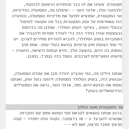
תקשורת. עשינו את זה כבר מהחודש הראשון לכהונתי,
ולכהונה שלך, אדוני השר - -טיפלנו פה, הממשלה כמדיניות,
שר התקשורת, שמוציא לפועל את מדיניות הממשלה, והוועדה
הזו שאחראית על שוק התקשרות בכל מה שקשור לטיפול
בכשלי השוק , בעיקר השוק הסולרי. עמדנו פה בדרמות
ובצעקות שהיו בחדר הזה כדי לעודד תחרות ולהגביר את
התחברות בשוק הסלולרי, להביא להורדת מחירים לצרכן. יש
לי שתי הצעות חוק פרטיות בנושא כשלי שוק- אחת מהן
נעסוק בה היום, בהצעה שלך, והיא קנסות היציאה, והשניה –
פישוט התעריפים לצרכנים. נטפל בזה בנפרד, כמובן.
אנחנו גילינו פה, כפי שהביע יהודה סבן את עמדת הממשלה,
שבשוק הזה, בשוק הסלולר הממשלה זיהתה כשל שוק, ואנחנו
נפתח את הנושא היום. מתי, אדוני השר, נראה את המפעילים
הוירטואליים בשוק?
שר התקשורת משה כחלון
¶
ברגע אנחנו נמצאים לקראת סוף המשא ומתן עם החברות.
אפשרנו להם עד ה – 16 בדצמבר. נקווה שזה יסתדר – קונה
מרצון ומוכר מרצון, ואם לא - -