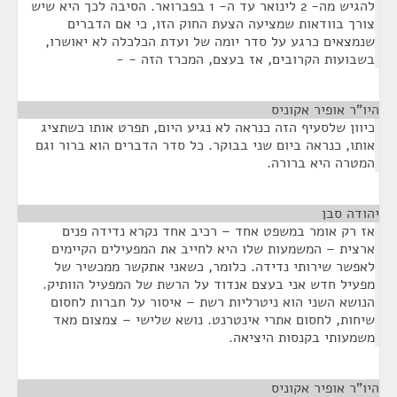
להגיש מה- 2 לינואר עד ה- 1 בפברואר. הסיבה לכך היא שיש
צורך בוודאות שמציעה הצעת החוק הזו, כי אם הדברים
שנמצאים כרגע על סדר יומה של ועדת הכלכלה לא יאושרו,
בשבועות הקרובים, אז בעצם, המכרז הזה - -
היו"ר אופיר אקוניס
¶
כיוון שלסעיף הזה כנראה לא נגיע היום, תפרט אותו כשתציג
אותו, כנראה ביום שני בבוקר. כל סדר הדברים הוא ברור וגם
המטרה היא ברורה.
יהודה סבן
¶
אז רק אומר במשפט אחד – רכיב אחד נקרא נדידה פנים
ארצית – המשמעות שלו היא לחייב את המפעילים הקיימים
לאפשר שירותי נדידה. כלומר, כשאני אתקשר ממכשיר של
מפעיל חדש אני בעצם אנדוד על הרשת של המפעיל הוותיק.
הנושא השני הוא ניטרליות רשת – איסור על חברות לחסום
שיחות, לחסום אתרי אינטרנט. נושא שלישי – צמצום מאד
משמעותי בקנסות היציאה.
היו"ר אופיר אקוניס
¶