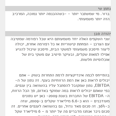
נחמן שי
¶
ברור. מי שמשתכר יותר - -כשההכנסה יותר נמוכה, המרכיב
הזה יותר משמעותי.
יהודה סבן
¶
שני השקפים האלה יחד משמעותם היא שכל רפורמה שמטיבה
עם הצרכן – הפחתת קישוריות או כל רפורמה אחרת, יכולה
ליצור חיסכון משמעותי למשקי הבית, חיסכון שיכול להגיע
אפילו למאות שקלים, ובעיקר תיטיב עם משקי בית של
אוכלוסיות חלשות.
בהתייחס לכמה אינדיקציות לרמת התחרות בשוק – אתם
יכולים לראות כאן את רמת הרווחיות בענף. זה נתון של ה-
EBITDA, נתון שמקובל להסתכל עליו בהשוואה בין ענפים.
כפי שאתם יכולים לראות במה שמוקף באדום, סך הכל הרווח,
ה- EBITDA של החברות בשנת 2009- כאן יש נתונים
מעודכנים – הוא כ-6.6 מיליארד שקלים ב-2009, שזה
כ-36%. זה סכום מאד גדול, גם בהשוואה לענפים אחרים. זה
סכום ניכר אנחנו מדברים פה על יותר מ – 6 מיליארד שקל