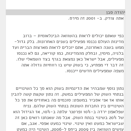
יהודה סבן
¶
אתה צודק. ב- 2001 זה מירס.
כפי שאתם יכולים לראות בהשוואה הבינלאומית – ברוב
מדינות העולם נכנסו מפעילים בשנים האחרונות. בלק גדול-
ממש בשנה האחרונה, אתם יוכלים לראות מארצות הברית ועד
בלגיה, מימין, ובחלק מהמדינות, כמו קוריאה, גם לא נכנסו
מפעילים, אבל ישראל כאן נמצאת בגרף בצד השמאלי שלו.
זה דבר די מפתיע, כי בשוק שיש בו רווחיות גדולה אתה
מצפה שמפעילים חדשים ייכנסו.
נתון נוסף שמבהיר את הדינמיות בשוק הוא סך כל השינויים
בנתחי השוק של המפעילים במשק. זה נתון שקצת קשה להבין
אותו אז אני אסביר במשפט: סוכמים פה באחוזים את סך כל
השינויים בין החברות השונות בנתחי השוק שלהם. נניח
שפלאפון ירדה ב-10% ופרטנר עלתה ב-10%, אז הגידול הוא
של 20% בשינוי בנתח השוק. אבל מה שאנחנו רואים כאן זה
שבישראל כמעט ואין שינוי. שינוי כמעט אפסי. אגב, אם
עושים השוואה בין 2009 ביחס ל-2006, השינוי היה כמעט