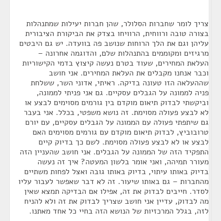
צריך לומר שחברות הסלולר, שהן חברות יעילות שמתנהלות
בצורה טובה ורווחית, הרוויחו בצדק את הביקורת הציבורית
עליהן וגם את הלך הרוחות שנושב פה בוועדה. יש גם היבטים
מרגיזים ומקוממים בהתנהלות שלם, והדוגמה אחרונה –
העלאת המחירים, שעוד בטרם נעשה קיצוץ בדמי הקישוריות
וכבר אנחנו מקבלים את העלאת המחירים. אני חושב
שההעלאה הזו טעונה בדיקה. ראיתי, אדוני השר, ששלחת
פניה לממונה על הגבלים עסקיים. גם אני פניתי לממונה,
וביקשתי לבדוק תיאום מוקדם בין גורמים מסוימים לבצע או
לא לבצע פעולה מסוימת. זה נושא משפטי, בכלל. אני בעבר
גם שיתפתי פעולה עם הממונה על הגבלים עסקיים, עם יורם
טרובוביץ, לבדוק תיאום מוקדם עם גורמים מסוימים האם
לבצע או לא לבצע פעולה מסוימת. לשם כך בדיוק קיים
התפקיד הזה של הממונה על הגבלים. אני חושב שהעניין הזה
מעורר תמיהה, ואני אומר בלשון המעטה? איך זה נעשה
בדיוק באותו עיתוי, בדיוק באותו גובה ואצל לפחות משתיים
מהחברות – גם באותו שיעור. זה לא דבר שאפשר לעבור עליו
לסדר. חייבים לבדוק את זה, אפילו אם הבדיקה תמצא שאין
מה לבדוק, עדיין אני חושב שצריך לבדוק את זה ולא להניח
לזה, בגלל המרכזיות של הנושא הזה בחיי כל אחד מאתנו.