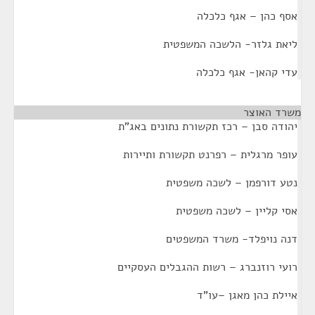
אסף כהן – אגף כלכלה
ליאת גלזר- הלשכה המשפטית
עדי קהאן- אגף כלכלה
משרד האוצר
¶
יהודה סבן – רכז תקשורת נתונים באג"ת
עופר מרגלית – רפרנט תקשורת ותיירות
נטע דורפמן – לשכה משפטית
אסי קליין – לשכה משפטית
דנה נויפלד- משרד המשפטים
רועי רוזנברג – רשות ההגבלים העסקיים
איילת כהן מאגן –עו"ד