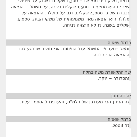
במים, משק בית מוציא כ- 1,300 שקלים בשנה, על טיפולי
שיניים הוא מוציא כ-1,500 שקלים בשנה, על חשמל – הוצאה
נכבדת של כ-4,000 שקלים, וגם על סוללר. ההוצאה על
סלולר היא הוצאה מאד משמעותית של משקי הבית. 4,000
שקלים בשנה. זו לא הוצאה זניחה.
כרמל שאמה
¶
ומאז –תעריפי החשמל עוד הופחתו. אני חושב שכרגע זהו
ההוצאה הכי כבדה.
שר התקשורת משה כחלון
¶
והסלולר – יוקר.
יהודה סבן
¶
זה הנתון הכי מעודכן של הלמ"ס, והעדפנו להסתמך עליו.
כרמל שאמה
¶
זה 2008.