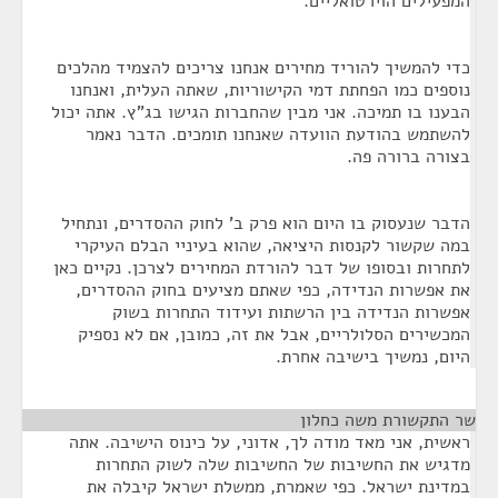
המפעילים הוירטואליים.
כדי להמשיך להוריד מחירים אנחנו צריכים להצמיד מהלכים
נוספים כמו הפחתת דמי הקישוריות, שאתה העלית, ואנחנו
הבענו בו תמיכה. אני מבין שהחברות הגישו בג"ץ. אתה יכול
להשתמש בהודעת הוועדה שאנחנו תומכים. הדבר נאמר
בצורה ברורה פה.
הדבר שנעסוק בו היום הוא פרק ב' לחוק ההסדרים, ונתחיל
במה שקשור לקנסות היציאה, שהוא בעיניי הבלם העיקרי
לתחרות ובסופו של דבר להורדת המחירים לצרכן. נקיים כאן
את אפשרות הנדידה, כפי שאתם מציעים בחוק ההסדרים,
אפשרות הנדידה בין הרשתות ועידוד התחרות בשוק
המכשירים הסלולריים, אבל את זה, כמובן, אם לא נספיק
היום, נמשיך בישיבה אחרת.
שר התקשורת משה כחלון
¶
ראשית, אני מאד מודה לך, אדוני, על כינוס הישיבה. אתה
מדגיש את החשיבות של החשיבות שלה לשוק התחרות
במדינת ישראל. כפי שאמרת, ממשלת ישראל קיבלה את