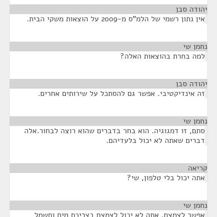
יהודה סבן
¶
אין נתון רשמי של הלמ"ס מ-2009 על הוצאות משקי הבית.
נחמן שי
¶
למה בחרת בהוצאות האלה?
יהודה סבן
¶
זה אינדיקטיבי. אפשר גם להסתכל על שירותים אחרים.
נחמן שי
¶
סתם, זו דמגוגיה. הוא בחר בדברים שהוא רוצה לבחור.אלה
דברים שאתה לא יכול בלעדיהם.
קריאה
¶
אתה יכול בלי טלפון, שי?
נחמן שי
¶
אפשר לצמצם. אתה לא יכול לצמצם בצריכת מים וחשמל