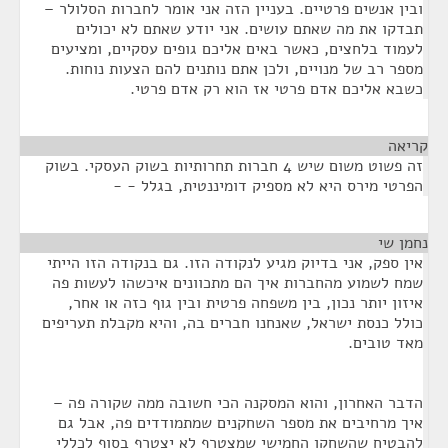
ובין אנשים פרטיים. בעניין הזה אני אומר לחברות הסלולר –
תבדקו את מה שאתם עושים. אני יודע שאתם לא יכולים
לעמוד בלחצים, כאשר באים אליכם גופים עסקיים, ומציעים
מספר רב של מנויים, ולכן אתם נותנים להם הצעות נוחות.
כשבא אליכם אדם פרטי אז הוא רק אדם פרטי.
קריאה
¶
זה פשוט משום שיש 4 חברות תחרותיות בשוק העסקי. בשוק
הפרטי מירס היא לא מספיק דומיננטית, בגלל - -
נחמן שי
¶
אין ספק, אני בדיוק מגיע לנקודה הזו. גם בנקודה הזו הייתי
שמח לשמוע מהחברות איך הם מתכוונים איכשהו לעשות פה
איזון יותר נכון, בין משפחה פרטית ובין גוף כזה או אחר,
כולל כנסת ישראל, שאנחנו חברים בה, והיא מקבלת תעריפים
מאד טובים.
הדבר האחרון, והוא המסקנה הכי חשובה ממה שקורה פה –
איך מרחיבים את מספר השחקנים שמתמודדים פה, אבל גם
להבטיח שהשחקן החמישי שמצטרף לא יצטרף בסוף לכללי