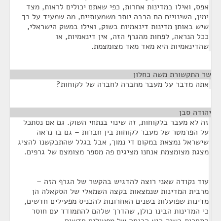
אפס, ואילו במדינות אחרות, כפי שאתם יכולים לראות, מצד
ימין, השינויים הם הרבה יותר משמעותיים, מה שמעיד על כך
שיש באותן מדינות דינאמיות בשוק, ואילו במשק הישראלי,
ככל הנראה, לפחות מהגרף הזה, אין דינאמיות, או
שהדינאמיות היא מאד מאד מצומצמת.
שר התקשורת משה כחלון
¶
אתה מדבר על מעבר מחברה לחברה של לקוחות?
יהודה סבן
¶
זה לא מעבר בלקוחות, זה שינוי בנתחי השוק. גם אם נסתכל
על הפרמטר של מעבר לקוחות בין חברות – גם בו נראה
שישראל נמצאת במקום די נמוך, אבל בגלל שהתבקשנו להציג
מצגת מצומצמת אנחנו מציגים פה מספר מצומצם של גרפים.
עוד נקודה שאני רוצה להדגיש בהקשר של הגרף הזה –
מרבית המדינות שנמצאות בקצה השמאלי של הסקאלה הן
מדינות שפועלות בשנים האחרונות להכניס מפעילים חדשים,
כי המדינות הבינו כולן, שהדרך שלהם להתמודד עם חוסר