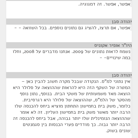
אפשר, אפשר. זה דמגוגיה.
יהודה סבן
¶
אפשר, אם תרצו, להציג גם נתונים נוספים. בכל השוואה - -
היו"ר אופיר אקוניס
¶
נשמח לראות נתונים של 2009. אנחנו מדברים על 2008, וחלו
כמה שינויים- -
יהודה סבן
¶
אין נתוני למ"ס. הנקודה שבכל מקרה חשוב להבין כאן –
המטרה של השקף הזה היא להראות שההוצאה על סלולר היא
הוצאה מאד משמעותית של משקי הבית. בנוסף, נתון נוסף
מהסקר של הלמ"ס, שההוצאה של סלולר היא רגרסיבית.
כלומר, משק בית בחמישון התחתון מוציא ביחס להכנסה שלו
הרבה יותר מאשר משק בית בחמישון העליון. זה לא אומר
שההוצאה הנומינלית שלו יותר גבוהה, אבל ביחס להכנסה זה
הרבה יותר גבוה. כך מודדים פערי הכנסות בין סגמנטים
שונים בשוק.