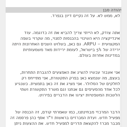
יהודה סבן
¶
לא, ממש לא. על זה נקיים דיון בנפרד.
אתה צודק, לא הייתי צריך להביא את זה כדוגמה. עוד
אינדיקציה היא השינוי בהכנסות למנוי, מה שקרוי בשפה
המקצועית – ARPU. גם כאן, בשלוש השנים האחרונות היתה
ירידה של 5% בישראל, לעומת ירידות מאד משמעותיות
במדינות אחרות בעולם.
אני אעבור עכשיו להציג את האמצעים להגברת התחרות,
בעצם, מה שנמצא כאן בפרק התקשורת, אני מתייחס רק
לחלקים של הסלולר. אני מציג את זה כאן בתמצית. כשנגיע
לכל אחד מהסעיפים גם אנחנו וגם משרד התקשורת ושתי
הלשכות המשפטיות יציגו את הדברים בפירוט.
הדבר המרכזי מבחינתנו, כמו שאמרתי קודם, זה הכנסה של
מפעיל חדש. ועדת המכרזים בראשות ד"ר אסף כהן פרסמה זה
מכבר מכרז להקצאת תדרים למפעיל חדש. את ההצעות ניתן