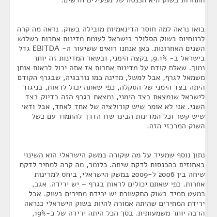
התחרות בשוק היא הכנסה של מפעילים חדשים.
בואו נראה למה חוסר הדינאמיות מובילה בשוק. נראה מה קרה
לרווחיות בשוק הסלולר בישראל לעומת מדינות אחרות בשלוש
השנים האחרונות. כאן אנחנו רואים ששיעור ה- EBITDA גדל
בישראל ב- 9.1%, בקצה הימני, ובשאר המדינות זה יותר
נמוך. שאלת קודם על מדינות אחרות אז אתה יכול לראות אותן
משמאל לגרף, אבל למשל, מדינה כמו נורבגיה, שבגרף הקודם
היתה בצד הימני של הסקלה, כפי שאתה יכול לראות, בניגוד
לישראל שנמצאת בצד הימני, נמצאת בגרף הזה בדיוק בצד
השני. אני לא אומר שיש קורולציה של אחד לאחד, אבל ודאי
שיש קשר וכל המדינות הבינו שזו הדרך להתמוד עם כשל
השוק המרכזי הזה.
נתון נוסף שמעיד על מה שקורה במשק הישראלי הוא השינוי
באחוזים בהכנסות לדקת שיחה. כלומר, מה קרה למחיר לדקת
שיחה בין 2006 ל-2009 במשק הישראלי, ביחס למדינות
אחרות. כפי שאתם יכולים לראות בגרף – יש ירידה. אגב,
כמעט תמיד בשוק התקשורת יש ירידת מחירים בשוק. אבל
ירידת המחירים שהיתה אמורה להיות בשוק הישראלי כנראה
הרבה יותר משמעותית. בסך הכל היתה ירידה של כ-19%,