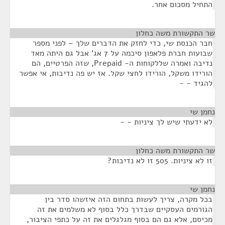
התחיל מסכום אחר.
שר התקשורת משה כחלון
¶
חבר הכנסת שי, כדי לחזק את הדברים שלך – לפני מספר
שבועות חברת פלאפון סיכמה על 7 אג' אבל גם היתה מאד
נדיבה ואמרה שללקוחות ה- Prepaid, שזה הפרטיים, הם
הורידו משקל, הורידו לחצי שקל. אז יש פה נדיבות, אי אפשר
להגיד - -
נחמן שי
¶
לא ידעתי שיש לך ציניות - -
שר התקשורת משה כחלון
¶
זו לא ציניות. 505 זו לא נדיבות?
נחמן שי
¶
בכל מקרה, צריך לעשות בתחום הזה איזשהו סדר בין
הגורמים העסקיים שבדרך כלל בסוף לא משלמים את זה
מכיסם, אלא גם הם בסוף מגלגלים את זה על כתפי הציבור,