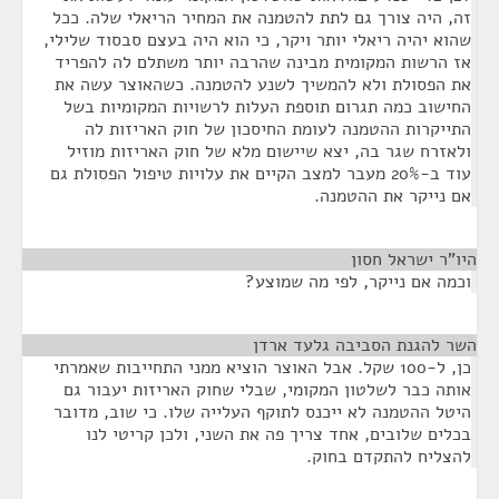
זה, היה צורך גם לתת להטמנה את המחיר הריאלי שלה. ככל
שהוא יהיה ריאלי יותר ויקר, כי הוא היה בעצם סבסוד שלילי,
אז הרשות המקומית מבינה שהרבה יותר משתלם לה להפריד
את הפסולת ולא להמשיך לשנע להטמנה. כשהאוצר עשה את
החישוב כמה תגרום תוספת העלות לרשויות המקומיות בשל
התייקרות ההטמנה לעומת החיסכון של חוק האריזות לה
ולאזרח שגר בה, יצא שיישום מלא של חוק האריזות מוזיל
עוד ב-20% מעבר למצב הקיים את עלויות טיפול הפסולת גם
אם נייקר את ההטמנה.
היו"ר ישראל חסון
¶
וכמה אם נייקר, לפי מה שמוצע?
השר להגנת הסביבה גלעד ארדן
¶
כן, ל-100 שקל. אבל האוצר הוציא ממני התחייבות שאמרתי
אותה כבר לשלטון המקומי, שבלי שחוק האריזות יעבור גם
היטל ההטמנה לא ייכנס לתוקף העלייה שלו. כי שוב, מדובר
בכלים שלובים, אחד צריך פה את השני, ולכן קריטי לנו
להצליח להתקדם בחוק.