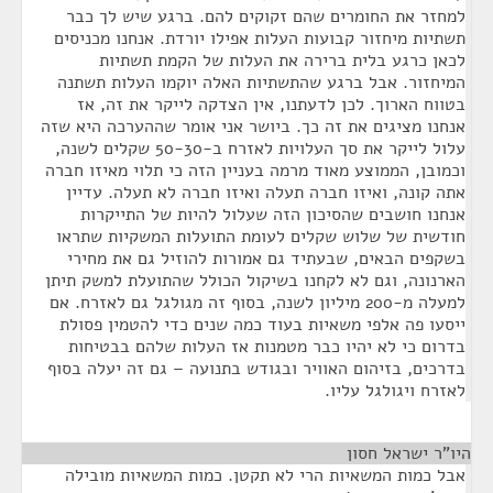
למחזר את החומרים שהם זקוקים להם. ברגע שיש לך כבר
תשתיות מיחזור קבועות העלות אפילו יורדת. אנחנו מכניסים
לכאן כרגע בלית ברירה את העלות של הקמת תשתיות
המיחזור. אבל ברגע שהתשתיות האלה יוקמו העלות תשתנה
בטווח הארוך. לכן לדעתנו, אין הצדקה לייקר את זה, אז
אנחנו מציגים את זה כך. ביושר אני אומר שההערכה היא שזה
עלול לייקר את סך העלויות לאזרח ב-50-30 שקלים לשנה,
וכמובן, הממוצע מאוד מרמה בעניין הזה כי תלוי מאיזו חברה
אתה קונה, ואיזו חברה תעלה ואיזו חברה לא תעלה. עדיין
אנחנו חושבים שהסיכון הזה שעלול להיות של התייקרות
חודשית של שלוש שקלים לעומת התועלות המשקיות שתראו
בשקפים הבאים, שבעתיד גם אמורות להוזיל גם את מחירי
הארנונה, וגם לא לקחנו בשיקול הכולל שהתועלת למשק תיתן
למעלה מ-200 מיליון לשנה, בסוף זה מגולגל גם לאזרח. אם
ייסעו פה אלפי משאיות בעוד כמה שנים כדי להטמין פסולת
בדרום כי לא יהיו כבר מטמנות אז העלות שלהם בבטיחות
בדרכים, בזיהום האוויר ובגודש בתנועה – גם זה יעלה בסוף
לאזרח ויגולגל עליו.
היו"ר ישראל חסון
¶
אבל כמות המשאיות הרי לא תקטן. כמות המשאיות מובילה