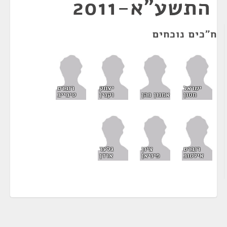
התשע"א-2011
ח"כים נוכחים
ישראל
יצחק
רוברט
חסון
אמנון כהן
וקנין
טיבייב
רוברט
ציון
גלעד
אילטוב
פיניאן
ארדן