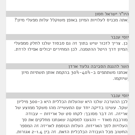
היו"ר ישראל חסון
¶
אתה מכניס לעלויות המיון באופן משוקלל עלות מפעלי מיון?
יוסי ענבר
¶
כן. צריך לזכור שיש בתוך זה גם סבסוד שלנו לחלק ממפעלי
המיון דרך היטל ההטמנה. לכן המחירים יכולים אפילו לרדת.
השר להגנת הסביבה גלעד ארדן
¶
אנחנו משתתפים ב-40%-30% בהקמת אותן תשתיות מיון
שיוקמו.
יוסי ענבר
¶
לכן ההערכה שלנו היא שהעלות הכללית היא כ-300 מיליון
שקל. עשינו בדיקה יחד עם התעשייה מהו משקל ממוצע של
אריזה. זה דבר מסובך: לקחו סט של אריזות – עבודה
מורכבת מאוד – והגענו למסקנה שאנחנו מחלקים את סך
העלויות לסך האריזות. העלות הנוספת לאריזה זה המספר
החשוב מכל העבודה הכלכלית הזאת. זה בין 2-1.4 אגורות.