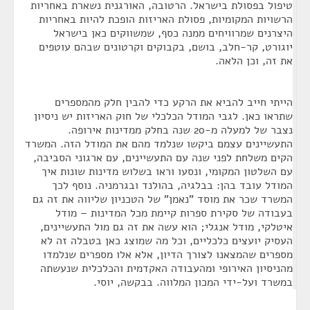
טיפול בפסולת בישראל. הרטובה, האורגנית נשארת באחריות
הרשויות המקומיות, פסולת האריזות הופכת להיות באחריות
היצרנים שמרוויחים ממנה כסף, שמשווקים כאן בישראל
יוגורט, קר-חלב, בושם, בקבוקים וקרטונים שבהם עוטפים
את זה, וכן הלאה.
הייתי חייב להביא את הרקע כדי להבין חלק מהמספרים
שתראו כאן. לגבי המודל הכלכלי של חוק האריזות יש ניסיון
נצבר של למעלה מ-20 שנה בחלק ממדינות אירופה.
התעשיינים עצמם ביקשו שנלמד מהם את המודל הזה. המשרד
הקים משלחת לפני שנה עם התעשיינים, עם ארגוני הסביבה,
עם השלטון המקומי, ונסעו וראו בשלוש מדינות שונות איך
המודל עובד בהן: בבלגיה, בהולנד ובגרמניה. נוסף לכך
המשרד שכר את מוסד "נאמן" של הטכניון שליווה את זה גם
בעבודה של סקירת ספרות קיימת מכל המדינות – מודל
איטלקי, מודל אנגלי; הוא עשה את זה גם מול התעשיינים,
העסיק יועצים כלכליים, וכל מה שמוצג כאן בטבלה זה לא
מספרים שהמצאנו לצורך הדיון, אלא אלו מספרים שנלמדו
מהניסיון האירופי ומהעבודה האקדמית והכלכלית שנעשתה
במשרד ועל-ידי המכון המלווה. בבקשה, יוסי.