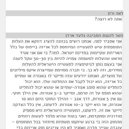
לאה ורון
¶
אתה לא רוצה?
השר להגנת הסביבה גלעד ארדן
¶
אני אסביר למה. אנחנו רוצים בכוונה להציג דווקא את העלות
התוספתית שיש לתעשייה המיוחסת לכל אריזה בייחוס של כלל
האריזות שקיימות במדינת ישראל. למה? כי אם אני אגיד
מראש שהעלות למשפחה צפויה להיות בין 50-30 שקל לשנה
אני בעצם נותן לגיטימציה לתעשייה הישראלית להעלות
מחירים, וזה לא כך. כי חברה מסוימת שמייצרת איקס מיליונים
של מוצרים, ואנחנו יודעים שזה מייקר לו באגורה או שתיים
כל אריזה, הוא יכול לקבל את ההחלטה שלו. הוא יכול
להחליט שהוא סופג אגורה-שתיים או שהוא יכול להחליט
שהוא תופס על זה טרמפ, ומייקר ב-5 אגורות. אין הילך חוקי.
גם אין 5 אגורות, דרך אגב – ההילך החוקי היום הוא 10
אגורות, אז הוא ייקר ב-10 אגורות. לדעתנו, אין כלל הצדקה
לייקר את זה. לדעתנו, התעשייה הישראלית היא מספיק
מודרנית ומתקדמת, ואני בטוח שהיא תלמד לעשות רווחים
מהחוק הזה כי ברגע שיוקמו תשתיות מיחזור בכל התחומים –
עובדה שנייר חדרה ואמניר לא היו צריכים חוק אריזות כדי