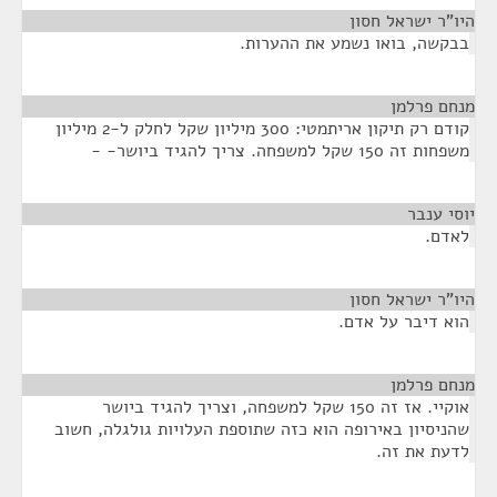
היו"ר ישראל חסון
¶
בבקשה, בואו נשמע את ההערות.
מנחם פרלמן
¶
קודם רק תיקון אריתמטי: 300 מיליון שקל לחלק ל-2 מיליון
משפחות זה 150 שקל למשפחה. צריך להגיד ביושר- -
יוסי ענבר
¶
לאדם.
היו"ר ישראל חסון
¶
הוא דיבר על אדם.
מנחם פרלמן
¶
אוקיי. אז זה 150 שקל למשפחה, וצריך להגיד ביושר
שהניסיון באירופה הוא כזה שתוספת העלויות גולגלה, חשוב
לדעת את זה.