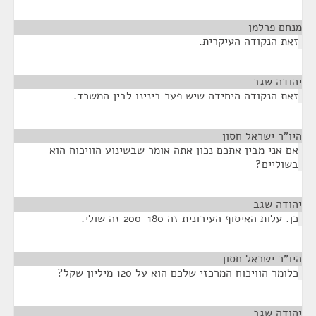
מנחם פרלמן
¶
זאת הנקודה העיקרית.
יהודה שגב
¶
זאת הנקודה היחידה שיש פער בינינו לבין המשרד.
היו"ר ישראל חסון
¶
אם אני מבין אתכם נכון אתה אומר שבשינוע הוויכוח הוא
בשוליים?
יהודה שגב
¶
כן. עלות האיסוף העירונית זה 200-180 זה שולי.
היו"ר ישראל חסון
¶
כלומר הוויכוח המרכזי שלכם הוא על 120 מיליון שקל?
יהודה שגב
¶