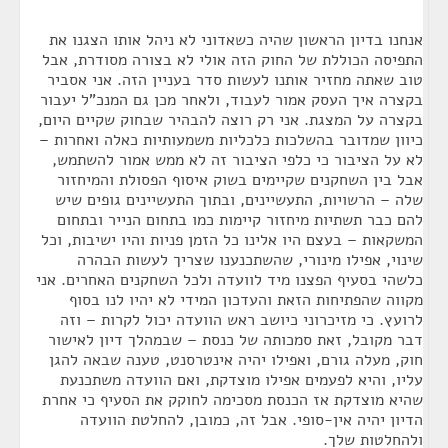
אנחנו בדיון הראשון שהיה כשאדוני לא ניהל אותו הצגנו את
התפיסה הכוללת של החוק הזה אולי לא בצורה מסודרת, אבל
טוב שאתה מחזיר אותנו לעשות סדר בעניין הזה. אני אסביר
בקצרה איך העסק אמור לעבוד, ולאחר מכן גם המנכ"ל יעבור
בקצרה על המצגת. אני רק רוצה להבהיר שבחוק שקיים היום,
כיוון שמדובר בהשלכות כלכליות משמעותיות כאלה ואחרות –
לא על הציבור כי כלפי הציבור זה לא ממש אמור להשתמש,
אבל בין השחקנים שקיימים בשוק איסוף הפסולת והמיחזור
שלה – הרשויות, התעשיינים, ובתוך התעשיינים גופים שיש
להם כבר תשתיות מיחזור קיימות כמו בתחום הנייר ובתחום
המשקאות – בעצם היו אלינו כל הזמן פניות והיו ישיבות, וכל
שינוי, אפילו מינורי, שהשתכנענו שצריך לעשות הבהרה
כלשהי בסעיף הפצנו מיד לוועדה ולכל השחקנים האחרים. אני
מקווה שהפתיחות הזאת והעדכון המידי לא יהיו לנו בסוף
לרועץ. כי מזיכרוני כיושב ראש הוועדה יכול לקרות – וזה
דבר מקובל, זאת סמכותה של כנסת – שבמהלך דיון לאישור
חוק, מעלה גורם, ואפילו יהיה אינטרסנט, טענה שבאה להגן
עליו, והיא לפעמים אפילו מוצדקת, ואם הוועדה משתכנעת
שהיא מוצדקת אז הכנסת מסכימה לחוקק את הסעיף כי אחרת
הדיון יהיה אין-סופי. אבל זה, כמובן, להחלטת הוועדה
ולהחלטות שלך.