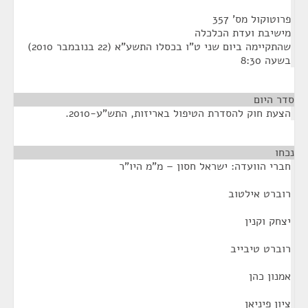
פרוטוקול מס' 357
מישיבת ועדת הכלכלה
שהתקיימה ביום שני ט"ו בכסלו התשע"א (22 בנובמבר 2010)
בשעה 8:30
סדר היום
הצעת חוק להסדרת הטיפול באריזות, התש"ע-2010.
נכחו
¶
חברי הוועדה: ישראל חסון – מ"מ היו"ר
רוברט אילטוב
יצחק וקנין
רוברט טיבייב
אמנון כהן
ציון פיניאן