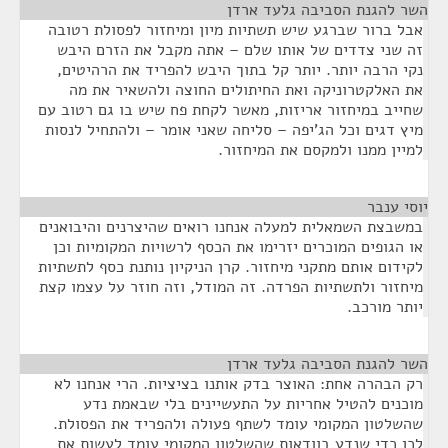
השר להגנת הסביבה גלעד ארדן
¶
אבל ברור שברגע שיש תשתיות מיון ומיחזור לפסולת רטובה
זה שני צדדים של אותו שלם – אתה מקבל את הזרם היבש
נקי הרבה יותר. יותר קל בתוך היבש להפריד את הרהיטים,
את האלקטרוניקה ואת החיתולים החוצה ולהשאיר את מה
שחייב במיחזור אריזות, מאשר לקחת פח שיש בו גם רטוב עם
מיץ דגים וכל הג'יפה – סליחה שאני אומר – ולהתחיל לנסות
למיין ממנו ולמקסם את המיחזור.
יוסי ענבר
¶
במשבצת השמאלית למעלה אנחנו רואים שהיצרנים והיבואנים
או הגופים המוכרים יזרימו את הכסף לרשויות המקומיות וכן
לקידום אותם מתקני מיחזור. קרן הניקיון נותנת כסף לתשתיות
מיחזור ולתשתיות הפרדה. זה המודל, וזה חוזר על עצמו קצת
יותר מורכב.
השר להגנת הסביבה גלעד ארדן
¶
רק הבהרה אחת: האוצר בדק אותנו בציציות. הרי אנחנו לא
מוכנים להטיל אחריות על התעשיינים בלי שבאמת נדע
שהשלטון המקומי עומד לשתף פעולה ולהפריד את הפסולת.
לכן כדי שנדע בוודאות שהשלטון המקומי עומד לעשות את