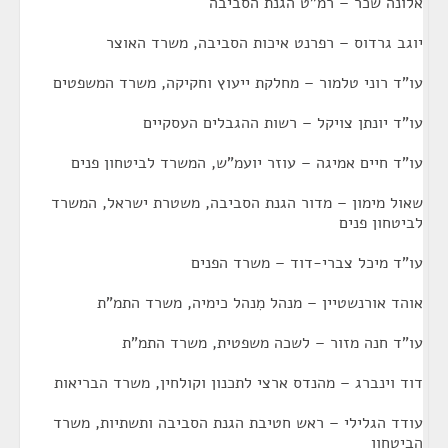
אלונה שכר – רמ"ט הגנת הסביבה
יוגב גרדוס – רפרנט איכות הסביבה, משרד האוצר
עו"ד רוני טלמור – מחלקת ייעוץ וחקיקה, משרד המשפטים
עו"ד יונתן צויקל – רשות ההגבלים העסקיים
עו"ד חיים אמיגה – עוזר יועמ"ש, המשרד לביטחון פנים
שאול מימון – מדור הגנת הסביבה, משטרת ישראל, המשרד
לביטחון פנים
עו"ד מיכל צברי-דוד – משרד הפנים
אוהד אורנשטיין – מנהל מִנהל כימיה, משרד התמ"ת
עו"ד חנה מזור – לשכה משפטית, משרד התמ"ת
דוד וינברג – מהנדס ארצי לתכנון וקולחין, משרד הבריאות
עודד הגלילי – ראש חטיבת הגנת הסביבה ותשתיות, משרד
הביטחון