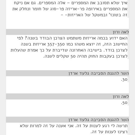
איך שלא תסובב את המספרים – אלה המספרים. גם אם ניקח
את המספרים באירופה פר-אריזה פר-סוג של חומר ונחלק את
זה בטונז' ובמשקל של האריזות- -
לאה ורון
¶
האם ידוע בכמה אריזות משתמש הצרכן הבודד בשנה? לפי
החישוב הזה, זה יוצא משהו כמו 357-350 אריזות בשנה
לצרכן בודד. בישיבה האחרונה שדיברת על כך אמרת שהעלות
לצרכן בעקבות החוק תהיה 50 שקלים לשנה.
השר להגנת הסביבה גלעד ארדן
¶
30.
לאה ורון
¶
50.
השר להגנת הסביבה גלעד ארדן
¶
תרשה לי רגע לענות על זה. אני אענה על זה למרות שלא
רצינו לענות על זה.