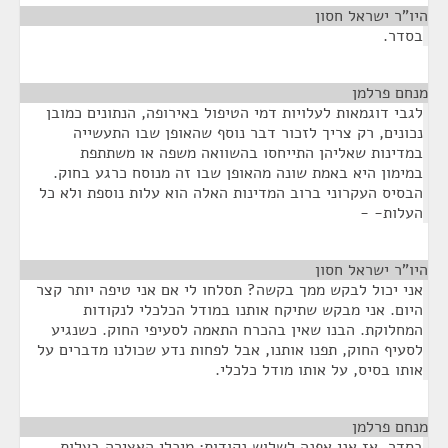
היו"ר ישראל חסון
¶
בסדר.
מנחם פרלמן
¶
לגבי דוגמאות לעלויות דמי הטיפול באירופה, הנתונים כמובן
נכונים, רק צריך לזכור דבר נוסף שהאופן שבו התעשייה
במדינות שאליהן התייחסו בהשוואה משפה או משתתפת
במימון היא באמת שונה מהאופן שבו זה מנוסח כרגע בחוק.
הבסיס העקרוני ברוב המדינות האלה הוא עלות נוספת ולא כל
העלות- -
היו"ר ישראל חסון
¶
אני יכול לבקש ממך בקשה? תסלחו לי אם אני טיפה יותר קצר
היום. אני מבקש שתיקח אותנו במודל הכלכלי לנקודות
המחלוקת. הבנו שאין בהכרח התאמה לסעיפי החוק. כשנגיע
לסעיף החוק, תפנו אותנו, אבל לפחות נדע שכולנו מדברים על
אותו בסיס, על אותו מודל כלכלי.
מנחם פרלמן
¶
בסדר, אז אני אפנה לשלוש נקודות: מיכלי האצירה בעלות