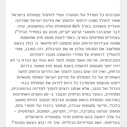
עקרונית כל המודל של המשרד ושלי לטיפול בפסולת בישראל
אמור לחולל מפנה דרמטי ולהפוך את מדינת ישראל ממדינה
שעדיין מטמינה בערך 80% מהפסולת שלה במטמנות, שזה
דבר שמבזבז משאבי קרקע יקרים, פוגע גם במחירי הנדל"ן
באזורים מסוימים בארץ; בצפי לשנת 2020 חוץ ממטמנת
אפעה שבדרום הרחוק שום מטמנה לא תישאר כי כולן בעצם
תמלאנה את המכסה שלהן או את הקיבולת, וזה כמובן, צפוי
להשליך דרמטית על מחירי ההטמנה מעבר לעלויות
הסביבתיות. אז מה שאני מנסה לומר הוא שזה גם הכרח כי לא
יהיו יותר מקומות להטמין בשנת 2020 חוץ מאשר בדרום
הרחוק, ואין לנו שום כוונה להפוך את הדרום הרחוק לחצר
האחורית של כל הפסולת של מדינת ישראל שאלפי משאיות
ייסעו מהצפון ומהמרכז כל היום לזרוק את הפסולת בבור
הגדול של הנגב, אלא אנחנו רוצים להפוך למדינה נורמטיבית,
ממחזרת, כשעל בסיס הניסיון הנצבר ב-20 השנים האחרונות
באירופה הפסולת הזאת ממפגע סביבתי תהפוך להיות משאב
כלכלי, תייצר מקומות עבודה, תחסוך בזבוז של חומרי גלם,
תחסוך פגיעה בסביבה; הנייר, הקרטון, המתכת, הפלסטיק –
כל אלה ייעשה בהם שימוש חוזר בתעשייה הישראלית
בעדיפות. זאת המדיניות הכללית. איך זה יבוא בעצם בפועל?