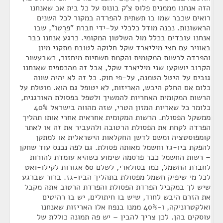
הזה אנחנו מממנים פלוס צ'ק בונוס על כל בית אב שאנחנו
רואים שכבר שמו בו תשתית להפרדה במקור לכל השנים
הראשונות. נבנה מודל כלכלי על-ידי חברת "פרֶטו", שבו
אנחנו עובדים בכלל מול השלטון המקומי. כרגע אנחנו כבר
באוויר עם חצי מיליארד שקל חלוקה לטובת מתקני מיון
והפרדה לרשות המקומית והקמת תשתיות מיחזור, כשבעשור
הקרוב יושקעו שני מיליארד שקל, אבל זה מהכספים שאנחנו
גובים על היטל הטמנה, על-פי חוק. כל זה לא יהיה שווה
כלום אם החלק היבש, האריזות, לא יטופל גם הוא. מוטלת על
הרשות המקומית האחריות להמשיך ולטפל בפסולת האורגנית,
כלומר כל שאריות המזון הטרי, שזה מהווה בישראל 40%
ממשקל הפסולת. הרשות המקומית אחראית אחרי אותו תהליך
הפרדה לקחת את הפסולת הרטובה ולהעביר את זה או לאתר
קומפוסטציה ומשם לדשן החקלאות הישראלית או למתקן
להפקת ביו-גז וחשמל מאותה פסולת. גם לפה נכנס עוד שחקן
– רשות החשמל כבר פרסמה שימוע כשהיא עומדת להורות
לחברת החשמל, כמו בסולארי, לשלם 60 אגורות לקילו-ואט
לכל מי שיפיק חשמל מפסולת בתהליך הביו-גז. ברור שברגע
שיש לך במקביל הפרדת הפסולת והפרדת הרטוב אתה מקבל
את הזרם היבש לחוד, שיש בו חיתולים, יש בו רהיטים
ואלקטרוניקה, ו-40% ממנו בנפח אלו האריזות שאנחנו
עוסקים בהן. לכן צריך להבין – יש פה תמונה כוללת של