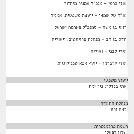
עוזי כרמי – מנכ"ל אמניר מיחזור
עו"ד טל שמאי – יועצת משפטית, אמניר
רועי בן משה – סמנכ"ל פארמה ישראל
הדס בן דב – מנהלת פרויקטים, ויאוליה
עילי לבני - ואוליה
עוזי קלברמן – יועץ אפא טכנולוגיות
ייעוץ משפטי
¶
אתי בנדלר; ניר ימין
מנהלת הוועדה
¶
לאה ורון
רשמת פרלמנטרית
¶
שרון רפאלי