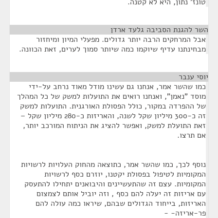
טונז' נתון, היא לא קטנה.
השר להגנת הסביבה גלעד ארדן
¶
אבל המרחקים הרבה יותר גדולים. מפעלי המיון ומיחזור
מבחינתנו עדיף שיוקמו כמה שיותר סמוך לערים, זאת הכוונה.
יוסי ענבר
¶
כמו שהשר אמר, אנחנו גם עשינו מודל מאוד נרחב על-ידי
מוסד "נאמן", ואנחנו רואים את התועלות למשק של כל המהלך
של ההפרדה במקור, כולל הפסולת האורגנית. התועלות למשק
זה כ-300 מיליון שקל לשנה, והאריזות כ-280 מיליון שקל –
זאת התועלת למשק, ואפשר להציג את הניתוח המורכב יותר,
אם תרצו.
נוסף לכך, כמו שהשר אמר, כתוצאה מהחוק העלויות לרשויות
המקומיות לטיפול בפסולת יקטנו, יוזרם כסף לרשויות
המקומיות. עצם זה שהתעשיינים והיבואנים יתחילו להתעסק
עם אריזות זה יעלה להם כסף , וזה יוביל אותם לצמצום
האריזות, בייחוד הגדולים שבהם, שיראו כמה עולה להם
פר-אריזה- -