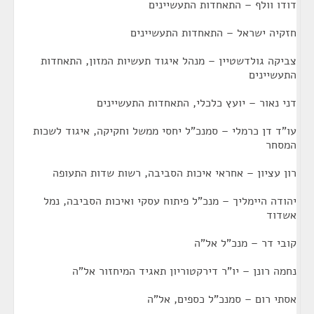
דודו וולף – התאחדות התעשיינים
חזקיה ישראל – התאחדות התעשיינים
צביקה גולדשטיין – מנהל איגוד תעשיות המזון, התאחדות
התעשיינים
דני נאור – יועץ כלכלי, התאחדות התעשיינים
עו"ד דן כרמלי – סמנכ"ל יחסי ממשל וחקיקה, איגוד לשכות
המסחר
רון עציון – אחראי איכות הסביבה, רשות שדות התעופה
יהודה היימליך – מנכ"ל פיתוח עסקי ואיכות הסביבה, נמל
אשדוד
קובי דר – מנכ"ל אל"ה
נחמה רונן – יו"ר דירקטוריון תאגיד המיחזור אל"ה
אסתי רום – סמנכ"ל כספים, אל"ה