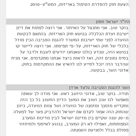
הצעת חוק להסדרת הטיפול באריזות, התש"ע-2010
היו"ר ישראל חסון
¶
בוקר טוב. אני מתנצל על האיחור. אני רוצה לפתוח את דיון
ישיבת ועדת הכלכלה בנושא חוק האריזות. בהתאם לבקשת
הוועדה לפני שתי ישיבות המשרד להגנת הסביבה הכין מודל
כלכלי של חוק האריזות, על-פי תפיסתו. אני רוצה ליישר קו
בנושא הזה, שנדע כולנו שאנחנו יודעים לשבת ולדבר על
בסיס נתונים זהה, ואז לראות כיצד אנחנו מתקדמים. אני מניח
שהדבר הזה יוכל לסייע לנו להאיץ את ההתקדמות בחוק.
אדוני השר, בבקשה.
השר להגנת הסביבה גלעד ארדן
¶
תודה. בוקר טוב, אדוני היושב ראש. אני מודה לך שאתה
מאפשר לנו שוב ושוב את המשך הדיון החשוב כל כך הזה
ומקדיש מזמנך ומזמנה של הוועדה ושל צוות הוועדה, כיוון
שהחוק הזה אמור לקדם את ישראל ולהדביק פער של למעלה
מ-20 שנה שקיים בין מדינת ישראל לבין מדינות המערב
המפותחות, ואפילו לא רק המערב, בנוגע לאיסוף ולמיחזור
פסולת בכלל ולמניעת הטמנתה.