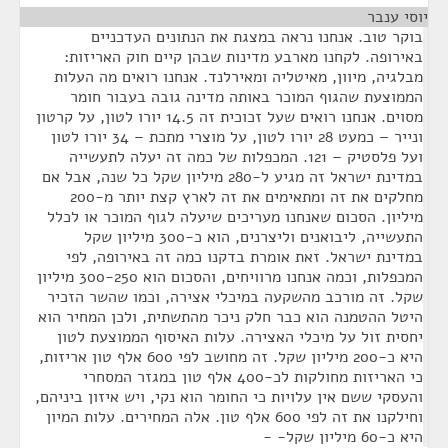
יוסי ענבר
¶
בוקר טוב. אנחנו נראה במצגת את הנתונים העדכניים
באירופה. לקחנו מארבע מדינות שבהן קיים חוק האריזות:
מבלגיה, מיוון, מאיטליה ומאירלנד. אנחנו רואים מה העלות
הממוצעת שהגוף המוכר באותה מדינה גובה בעבור חומר
מסוים. אנחנו רואים שעל זכוכית זה 14.5 יורו לטון, על קרטון
ונייר – כמעט 28 יורו לטון, על מוצרי מתכת – 34 יורו לטון
ועל פלסטיק – 121. המכפלות של כמה זה יעלה לתעשייה
במדינת ישראל זה מגיע ל-280 מיליון שקל כל שנה, אבל אם
מחלקים את זה ומתאימים את זה לארץ קצת יותר מ-200
מיליון. הסכום שאנחנו מעריכים שיעלה לגוף המוכר או לכלל
התעשייה, ליבואנים וליצרנים, הוא כ-300 מיליון שקל
במדינת ישראל. זאת אומרת בדקנו כמה זה באירופה, לפי
המכפלות, וכמה אנחנו מרוויחים, והסכום הוא 300-250 מיליון
שקל. זה מורכב מהשקעה במיכלי אצירה, וכמו שהשר הזכיר
היטל ההטמנה הוא כבר חלק ניכר מהתשתית, ולכן המחיר הוא
יחסית זול על מיכלי האצירה. עלות האיסוף הממוצעת לטון
היא כ-200 מיליון שקל. זה מחושב לפי 600 אלף טון אריזות,
כי האריזות מחולקות לכ-400 אלף טון במגזר המסחרי
והעסקי ששם אין עלויות כי החומר הוא נקי, ויש איזון ביניהם,
וחילקנו את זה לפי 600 אלף טון. אלה המחירים. עלות המיון
היא כ-60 מיליון שקל- -