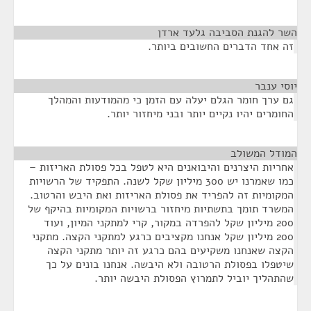
השר להגנת הסביבה גלעד ארדן
¶
זה אחד הדברים החשובים ביותר.
יוסי ענבר
¶
גם ערך חומר הגלם יעלה עם הזמן כי מהמודעות והמהלך
החומרים יהיו נקיים יותר ובני מיחזור יותר.
המודל המשולב
¶
אחריות היצרנים והיבואנים היא לטפל בכל פסולת האריזות –
כמו שאמרנו יש 300 מיליון שקל לשנה. התפקיד של הרשויות
המקומיות זה להפריד את פסולת האריזות ואת היבש והרטוב.
המשרד תומך בתשתיות מיחזור ברשויות המקומיות בהיקף של
200 מיליון שקל להפרדה במקור, קרי למתקני המיון, ועוד
200 מיליון שקל אנחנו מקציבים כרגע למתקני הקצה. מתקני
הקצה שאנחנו משקיעים בהם כרגע זה יותר מתקני הקצה
שיטפלו בפסולת הרטובה ולא היבשה. אנחנו בונים על כך
שהתהליך יוביל לתמרוץ הפסולת היבשה יותר.