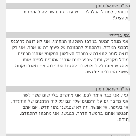
היו"ר ישראל חסון
¶
רבותיי, למודל הכלכלי – יש עוד גורם שרוצה להתייחס
ולהציג?
גמי ברזילי
¶
אני מנהל המטה במרכז השלטון המקומי. אני לא רוצה להיכנס
לתכני המודל, ולהתחיל להתווכח על סעיף זה או אחר, אני רק
רוצה לומר לוועדה שבמרכז השלטון המקומי אנחנו מכינים
מודל מקביל, ותוך שבוע ימים אנחנו אמורים לסיים אותו
ולהגיש אותו לשר ולמשרד להגנת הסביבה. אני מאוד מקווה
ששני המודלים ייפגשו.
היו"ר ישראל חסון
¶
גמי, אני כבר אומר לכם, אני מתקדם בלי שום קשר לשר –
אני מדבר גם על הזמנים שלי וגם על לוח הזמנים של הוועדה,
או בעיקר. אי אפשר. זה לא שפגשנו נתון חדש. אם אתם
תפגשו אותנו בהמשך הדרך, תפגשו. אני מתכוון להתקדם.
תודה.