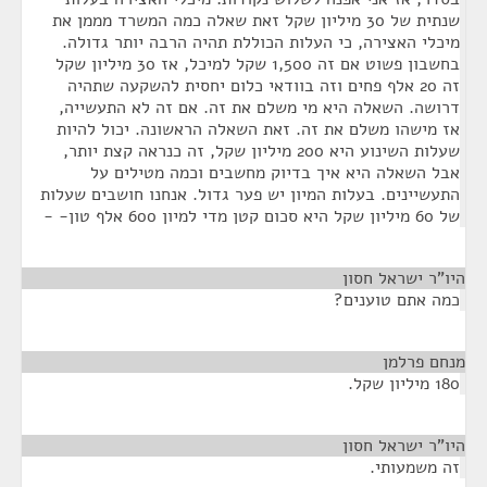
שנתית של 30 מיליון שקל זאת שאלה כמה המשרד מממן את
מיכלי האצירה, כי העלות הכוללת תהיה הרבה יותר גדולה.
בחשבון פשוט אם זה 1,500 שקל למיכל, אז 30 מיליון שקל
זה 20 אלף פחים וזה בוודאי כלום יחסית להשקעה שתהיה
דרושה. השאלה היא מי משלם את זה. אם זה לא התעשייה,
אז מישהו משלם את זה. זאת השאלה הראשונה. יכול להיות
שעלות השינוע היא 200 מיליון שקל, זה כנראה קצת יותר,
אבל השאלה היא איך בדיוק מחשבים וכמה מטילים על
התעשיינים. בעלות המיון יש פער גדול. אנחנו חושבים שעלות
של 60 מיליון שקל היא סכום קטן מדי למיון 600 אלף טון- -
היו"ר ישראל חסון
¶
כמה אתם טוענים?
מנחם פרלמן
¶
180 מיליון שקל.
היו"ר ישראל חסון
¶
זה משמעותי.