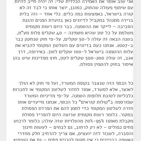
אני שוב אומר את האמירה הכללית שלי: זה יהיה חייב להיות
עם שיתוף פעולה שהחוק, כמובן, יוצר אותו כי לבד זה לא
קורה בישראל, באמצעות כמה כלים. כלי אחד – וזה בלית
ברירה מתנהל במקביל לדיונים כאן בוועדת הפנים והגנת
הסביבה – לייקר את ההטמנה. כבר היום רשות מקומית
משלמת על כל טון שהיא מטמינה – 40 שקלים פלוס מע"מ,
בשנה הבאה זה עולה ל-50 שקלים, על-פי חוק שנחקק כבר
ב-2007. אנחנו כעת בדיונים עם השלטון המקומי להביא את
עלות ההטמנה בישראל ל-100 שקלים לטון. באירופה, דרך
אגב, זה עולה 500-200 שקלים לטון, חוץ ממדינות שיש בהן
איסור בחוק להטמין פסולת.
כל הכסף הזה שנצבר בקופת המשרד, ועל פי חוק לא הולך
לאוצר, אלא למשרד, אמור לחזור לשלטון המקומי או לחברות
כלכליות לטובת חלופות הטמנה. על-פי מדיניות המשרד
שפורסמה ב"קולות קוראים" כל הכסף, אנחנו מייעדים אותו
חזרה לשלטון המקומי כדי לממן להם את הפרדת הפסולת
במקור. כלומר רשות מקומית שרוצה היום להפריד פסולת
מקבלת מאתנו 95%-70% מהעלויות שזה עולה; כלומר לרכוש
פחים כפולים – לא רק לרחוב, גם לבתים – לעשות חינוך
והסברה, לשכור לזה יועצים, אם צריך להרחיב חלק מחדרי
האשפה בבניינים כי אין מקום להכניס פחים – גם את השיפוץ