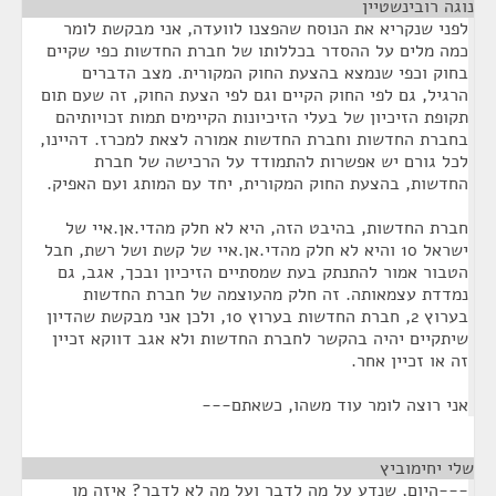
נוגה רובינשטיין
¶
לפני שנקריא את הנוסח שהפצנו לוועדה, אני מבקשת לומר
כמה מלים על ההסדר בכללותו של חברת החדשות כפי שקיים
בחוק וכפי שנמצא בהצעת החוק המקורית. מצב הדברים
הרגיל, גם לפי החוק הקיים וגם לפי הצעת החוק, זה שעם תום
תקופת הזיכיון של בעלי הזיכיונות הקיימים תמות זכויותיהם
בחברת החדשות וחברת החדשות אמורה לצאת למכרז. דהיינו,
לכל גורם יש אפשרות להתמודד על הרכישה של חברת
החדשות, בהצעת החוק המקורית, יחד עם המותג ועם האפיק.
חברת החדשות, בהיבט הזה, היא לא חלק מהדי.אן.איי של
ישראל 10 והיא לא חלק מהדי.אן.איי של קשת ושל רשת, חבל
הטבור אמור להתנתק בעת שמסתיים הזיכיון ובכך, אגב, גם
נמדדת עצמאותה. זה חלק מהעוצמה של חברת החדשות
בערוץ 2, חברת החדשות בערוץ 10, ולכן אני מבקשת שהדיון
שיתקיים יהיה בהקשר לחברת החדשות ולא אגב דווקא זכיין
זה או זכיין אחר.
אני רוצה לומר עוד משהו, כשאתם---
שלי יחימוביץ
¶
---היום, שנדע על מה לדבר ועל מה לא לדבר? איזה מן