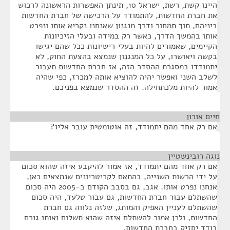
היינו קשת, רשת, ישראל 10, תינתן האפשרות הראשונה לרכוש
את חברת החדשות, להתמודד על הרכישה של חברת החדשות
ביניהם, תוך תמחור ודרך מנגנון שאנחנו נקריא אותו ונפרט
אותו בהמשך הדרך, כאשר רק במידה ובעלי הזיכיונות
הקיימים, שאמורים להיות בעלי רישיונות ככל שהם יגישו
בקשה ויאושרו, על כל המנגנון שנמצא בהצעת החוק, לא
יתמודדו במסגרת ההסדר הזה, אז חברת החדשות תעבור
לשלב השני ואפשר יהיה להוציא אותה למכרז, כפי שהיה
אמור להיות מלכתחילה. זה ההסדר שנמצא בפניכם.
חיים אורון
¶
אם רק אחד מהם יתמודד, זה אוטומטית עובר אליו?
נוגה רובינשטיין
¶
אם רק אחד מהם יתמודד, אז אמור להיקבע איזה שהוא סכום
על ידי הרשות השנייה, בהתאם לקריטריונים שנמצאים כאן,
אנחנו נפרט אותו. אגב, גם בסבב הקודם ב-2005 היה סכום
שהשתלם עבור חברת החדשות, גם עבור טלעד, היה סכום
שהשתלם לעניין האפיק והמותג, שלזה נלווה גם חברת
החדשות, ולכן אמור להשתלם איזה שהוא תשלום ואותו גורם
בודד יחזיק בחברת החדשות.