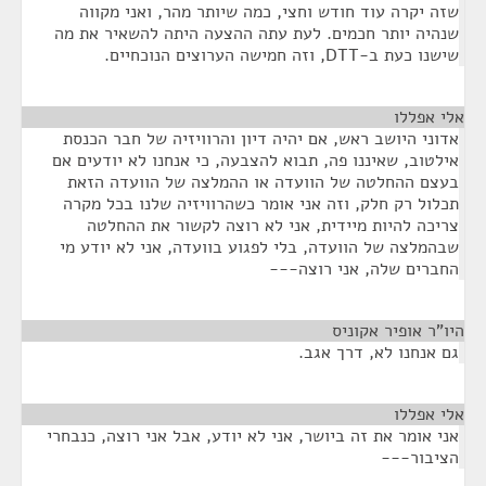
שזה יקרה עוד חודש וחצי, כמה שיותר מהר, ואני מקווה
שנהיה יותר חכמים. לעת עתה ההצעה היתה להשאיר את מה
שישנו כעת ב-DTT, וזה חמישה הערוצים הנוכחיים.
אלי אפללו
¶
אדוני היושב ראש, אם יהיה דיון והרוויזיה של חבר הכנסת
אילטוב, שאיננו פה, תבוא להצבעה, כי אנחנו לא יודעים אם
בעצם ההחלטה של הוועדה או ההמלצה של הוועדה הזאת
תכלול רק חלק, וזה אני אומר כשהרוויזיה שלנו בכל מקרה
צריכה להיות מיידית, אני לא רוצה לקשור את ההחלטה
שבהמלצה של הוועדה, בלי לפגוע בוועדה, אני לא יודע מי
החברים שלה, אני רוצה---
היו"ר אופיר אקוניס
¶
גם אנחנו לא, דרך אגב.
אלי אפללו
¶
אני אומר את זה ביושר, אני לא יודע, אבל אני רוצה, כנבחרי
הציבור---