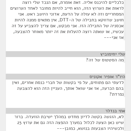
כלכליים להיכנס אליה. זאת אומרת, אם הנכד שלי רוצה
לראות את הערוץ הזה, הוא חייב להיות מחובר לאחד הערוצים
המסחריים וזה לא עולה על הדעת, אדוני היושב ראש. אני
חושב שדווקא בחבילה של ה-DTT, אין מתאים ממנה להיות
אכסניה של החבילה הזו. אני מבקש, אם צריך להצביע על זה
עכשיו, או שאתה רוצה להעלות את זה יותר מאוחר להצבעה,
אז אני---
שלי יחימוביץ
¶
מה הסטטוס של זה?
היו"ר אופיר אקוניס
¶
לדעתי הם פתוחים, על פי בקשות של חברי כנסת אחרים, ואין
בהם הכרעה, אז אני שואל אותך, העניין הזה הוא להצבעה
נפרדת?
אתי בנדלר
¶
לא, הוגשה בקשה לדיון מחדש במהלך ישיבת הוועדה. ברור
שיש כאן הצעה לכלול במערך ההפצה הזה גם את ערוץ 23
ולכשיהיו הצבעות בנושא, כמובן---