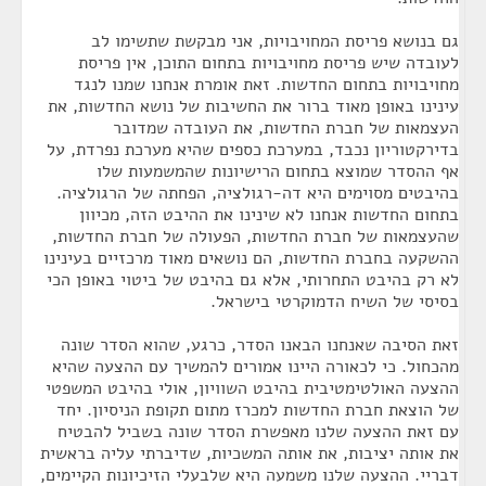
גם בנושא פריסת המחויבויות, אני מבקשת שתשימו לב
לעובדה שיש פריסת מחויבויות בתחום התוכן, אין פריסת
מחויבויות בתחום החדשות. זאת אומרת אנחנו שמנו לנגד
עינינו באופן מאוד ברור את החשיבות של נושא החדשות, את
העצמאות של חברת החדשות, את העובדה שמדובר
בדירקטוריון נכבד, במערכת כספים שהיא מערכת נפרדת, על
אף ההסדר שמוצא בתחום הרישיונות שהמשמעות שלו
בהיבטים מסוימים היא דה-רגולציה, הפחתה של הרגולציה.
בתחום החדשות אנחנו לא שינינו את ההיבט הזה, מכיוון
שהעצמאות של חברת החדשות, הפעולה של חברת החדשות,
ההשקעה בחברת החדשות, הם נושאים מאוד מרכזיים בעינינו
לא רק בהיבט התחרותי, אלא גם בהיבט של ביטוי באופן הכי
בסיסי של השיח הדמוקרטי בישראל.
זאת הסיבה שאנחנו הבאנו הסדר, כרגע, שהוא הסדר שונה
מהכחול. כי לכאורה היינו אמורים להמשיך עם ההצעה שהיא
ההצעה האולטימטיבית בהיבט השוויון, אולי בהיבט המשפטי
של הוצאת חברת החדשות למכרז מתום תקופת הניסיון. יחד
עם זאת ההצעה שלנו מאפשרת הסדר שונה בשביל להבטיח
את אותה יציבות, את אותה המשכיות, שדיברתי עליה בראשית
דבריי. ההצעה שלנו משמעה היא שלבעלי הזיכיונות הקיימים,