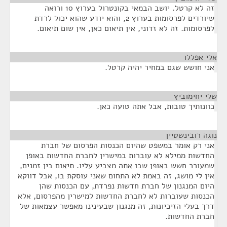
זה לא קרטל. יושב הבמאי בקונטרול בערוץ 10 ורואה
שיורדים לפרסומות בערוץ 2, והוא יודע שהוא יכול לרדת
לפרסומות. זה לא זדוני, אין תיאום כאן, אין שום תיאום.
אלי אפללו
¶
אני חושש שגם במחיר יהיה קרטל.
שלי יחימוביץ
¶
כוונותיך טובות, אבל אתה טועה כאן.
נוגה רובינשטיין
¶
אני רק אומר במשפט שהיום הכנסות הפרסום של חברת
החדשות ממילא לא עוברות במישרין לחברת החדשות באופן
שמעורר חשש באופן שבו אתה מצביע עליו. תיאום בין זמנים,
אין לי מושג, זה באמת לא התחום שאני עוסקת בו, אבל דווקא
היום המנגנון של חברת חדשות נפרדת, עם הכנסות שהן
הכנסות שעוברות לא לחברת החדשות למישרין מהפרסום, אלא
דרך בעלי הזיכיונות, זה מנגנון שבעינינו מאפשר עצמאות של
חברת החדשות.