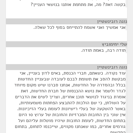
בקשה זאת? מה, את מתחמת אותנו בנושאי העניין?
נוגה רובינשטיין
¶
אני אמשיך ואני אשמח להתייחס בסוף לכל שאלה.
שלי יחימוביץ
¶
תודה רבה, באמת תודה.
נוגה רובינשטיין
¶
עוד נקודה. כשאתם, חברי הכנסת, באים לדון בעניין, אני
מבקשת להסב את תשומת לבכם לעובדה שבעניין החדשות
בכלל ובהסדרה של החדשות, אנחנו סברנו שיש מקום מיוחד
לגדר ולשמר את נושא ההכנסות של חברת החדשות, זאת
אומרת בניגוד לנושאי תוכן אחרים, וצריך לשים את הדברים
על השולחן, כי שם הולכות להתבצע הפחתות משמעותיות,
באשר להשקעה של בעלי רישיונות לעומת בעלי הזיכיונות.
אין שוני בין החובות המכרזיות והחובות של ערוץ 10 היום
בתחום החדשות, לעומת החובות שיהיו מוטלות עליהם ועל
גורמים אחרים, כמו שאנחנו מקווים, שייכנסו לתחום, בתחום
החדשות.