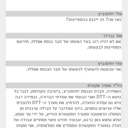
שלי יחימוביץ
¶
ואז מה? זה ייכנס כהסתייגות?
אתי בנדלר
¶
אם לא יהיה רוב בעד הצעתו של חבר כנסת אפללו, תירשם
הסתייגות לבקשתו.
שלי יחימוביץ
¶
אני מבקשת להצטרף להצעתו של חבר הכנסת אפללו.
היו"ר אופיר אקוניס
¶
האמירה, חברת הכנסת יחימוביץ, בישיבה הקודמת, לגבי כל
נושא ה-DTT ואני הבעתי את עמדתי הברורה, ובמידה רבה
היא גם עמדת הוועדה, להרחיב את מערך ה-DTT ולהכניס
אליו ערוצים נוספים, כיוון שמדובר על חבילה צרכנית מן
המעלה הראשונה ומשרד התקשורת הודיע, על ידי מר שמש,
שלא נמצא כאן כרגע, שבעוד חודש וחצי תסתיים עבודה של
ועדה במשרד התקשורת שתמליץ את המלצותיה. אני מקווה