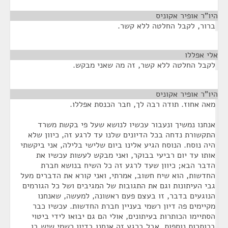
היו"ר אופיר אקוניס
¶
ברור, לקבל החלטה ללא קשר.
אלי אפללו
¶
לקבל החלטה ללא קשר, זה מה שאני מבקש.
היו"ר אופיר אקוניס
¶
מאה אחוז. תודה רבה לך, חבר הכנסת אפללו.
אנחנו נמשיך ונעבור עכשיו לנושא שעל פי בקשת משרד
התקשורת נדחה בכל הדיונים שלנו עד לרגע זה, כיוון שלא
היה נוסח. הנוסח הגיע אלינו ביום שלישי בלילה, אני ביקשתי
אותו עד יום רביעי בבוקר, ואני מבקש לעשות עכשיו את
הדבר הבא; כיוון שעד לרגע זה כל השיח בנושא חברת
החדשות, הוא שיח חשוב, אמרתי, ואני קורא את הדברים מעל
גבי העיתונות וגם את התגובות של המגיבים ושל כל הגורמים
הנוגעים בדבר, זו בעצם פעם ראשונה, למעשה, שאנחנו
מקיימים פה דיון רשמי בעניין חברת החדשות. עכשיו כבר
הסתיימו הכותרות בעיתונים, אולי הם גם יבואו לידי ביטוי
בכותרות נוספות, אבל ברגע זה אנחנו בדיון רשמי שיש בו