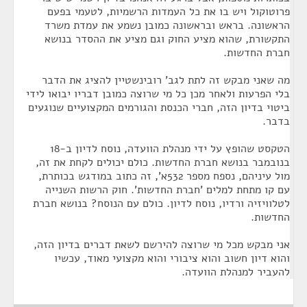
פרוטוקול ויש בו את כל העמדות הרשמיות, לטעמי בפעם
הראשונה. בראש ובראשונה כמובן נשמע את עמדת משרד
התקשורת, שהוא מציע החוק וגם מציע את ההסדר בנושא
חברת החדשות.
מה שאני מבקש זה לתת לגב' רובינשטיין להציג את הדבר
בלי הפרעות ולאחר מכן כל מי שרוצה כמובן דבריו יבואו לידי
ביטוי בדיון הזה, חברי הכנסת והגורמים המקצועיים שנוגעים
בדבר.
הטקסט שהופץ על ידי מנהלת הוועדה, נוסח לדיון ב-18
בנובמבר בנושא חברת החדשות. כולם יכולים לקחת את זה,
מול עיניהם, נספח מספר 532א', זה כתוב במודגש בכותרת,
עם קו מתחת למלים 'חברת החדשות'. חוק הרשות השנייה
לטלוויזיה ורדיו, נוסח לדיון. כולם עם הנוסח? בנושא חברת
החדשות.
אני מבקש מכל מי שרוצה להירשם לשאת דברים בדיון הזה,
והוא דיון חשוב והוא ציבורי והוא מקצועי מאוד, עכשיו
להעביר למנהלת הוועדה.