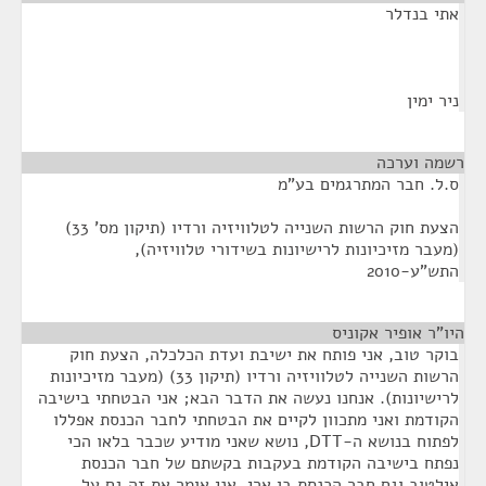
אתי בנדלר
ניר ימין
רשמה וערכה
¶
ס.ל. חבר המתרגמים בע"מ
הצעת חוק הרשות השנייה לטלוויזיה ורדיו (תיקון מס' 33)
(מעבר מזיכיונות לרישיונות בשידורי טלוויזיה),
התש"ע-2010
היו"ר אופיר אקוניס
¶
בוקר טוב, אני פותח את ישיבת ועדת הכלכלה, הצעת חוק
הרשות השנייה לטלוויזיה ורדיו (תיקון 33) (מעבר מזיכיונות
לרישיונות). אנחנו נעשה את הדבר הבא; אני הבטחתי בישיבה
הקודמת ואני מתכוון לקיים את הבטחתי לחבר הכנסת אפללו
לפתוח בנושא ה-DTT, נושא שאני מודיע שכבר בלאו הכי
נפתח בישיבה הקודמת בעקבות בקשתם של חבר הכנסת
אילטוב וגם חבר הכנסת בן ארי. אני אומר את זה גם על