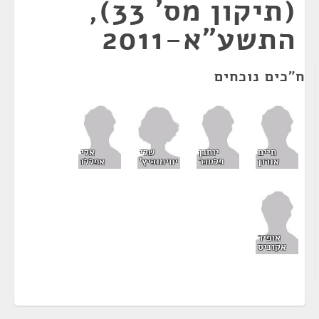
(תיקון מס' 33),
התשע"א-2011
ח"כים נוכחים
שלי
חיים
יוחנן
אלי
יחימוביץ'
אורון
פלסנר
אפללו
אופיר
אקוניס