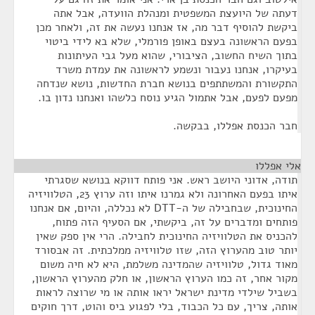
דעתה של היועצת המשפטית ומנהלת הוועדה, אבל אתה
ביקשת להוסיף דבר מה, אז אנחנו נעשה את זה, ולאחר מכן
בפעם הראשונה בעצם באופן פורמלי, שלא בא לידי ביטוי
בתוך השיח החשוב, הציבורי, שהוא מעל גבי העיתונות
בעיקרו, אנחנו נעבור ונשמע לראשונה את עמדת משרד
התקשורת והמשתתפים בנושא חברת החדשות, נושא שנדחה
מפעם לפעם, אבל אתמול הגיע נוסח כלשהו ואנחנו נדון בו.
חבר הכנסת אפללו, בבקשה.
אלי אפללו
¶
תודה, אדוני היושב ראש. אני פותח דווקא בנושא שסגרתי
איתו בפעם האחרונה ולא גמרנו איתו וזה ערוץ 23, הטלוויזיה
החינוכית, שבחבילה של ה-DTT לא נכללה, והיום, אם אנחנו
פותחים ומדברים על זה, ביקשתי, אם הסעיף הזה פתוח,
להכניס את הטלוויזיה החינוכית לחבילה. הרי אין ספק שאין
יותר טוב מהערוץ הזה, שזו טלוויזיה ממלכתית. זה אבסורד
מאוד גדול, טלוויזיה שהמדינה משלמת, היא לא חיה משום
מקור אחר, זה כמו הערוץ הראשון, או חלק מהערוץ הראשון,
בשביל שילדי מדינת ישראל יראו אותה או מי שרוצה לראות
אותה, צריך, עם כל הכבוד, בלי לפגוע ביס והוט, דרך חוקים