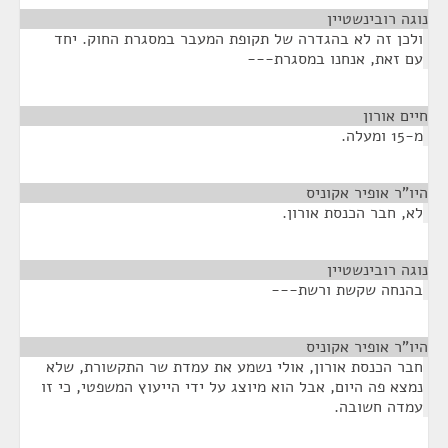
נוגה רובינשטיין
¶
ולכן זה לא בהגדרה של תקופת המעבר במסגרת החוק. יחד
עם זאת, אנחנו במסגרת---
חיים אורון
¶
מ-15 ומעלה.
היו"ר אופיר אקוניס
¶
לא, חבר הכנסת אורון.
נוגה רובינשטיין
¶
בהנחה שקשת ורשת---
היו"ר אופיר אקוניס
¶
חבר הכנסת אורון, אולי נשמע את עמדת שר התקשורת, שלא
נמצא פה היום, אבל הוא מיוצג על ידי הייעוץ המשפטי, כי זו
עמדה חשובה.