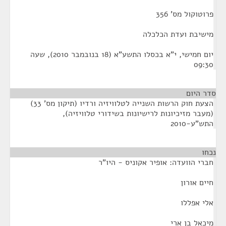
פרוטוקול מס' 356
מישיבת ועדת הכלכלה
יום חמישי, י"א בכסלו התשע"א (18 בנובמבר 2010), שעה
09:30
סדר היום
הצעת חוק הרשות השנייה לטלוויזיה ורדיו (תיקון מס' 33)
(מעבר מזיכיונות לרישיונות בשידורי טלוויזיה),
התש"ע-2010
נכחו
¶
חברי הוועדה: אופיר אקוניס - היו"ר
חיים אורון
אלי אפללו
מיכאל בן ארי