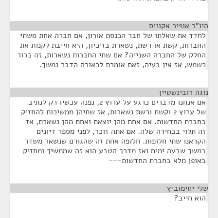
היו"ר אופיר אקוניס
¶
לחדד את שאלתו של חבר הכנסת אורון, אם חברה אחת משתי
החברות, קשת או רשת, נשארת בזיכיון, היא חייבת לקנות את
החלק של החברה השנייה? אם שתי החברות נשארות, זה ברור
כשמש, אז אין בעיה, זאת אומרת לכאורה הדבר נמשך.
נוגה רובינשטיין
¶
אם אנחנו מדברים כרגע על ערוץ 2, נפנה עכשיו רק לנתיב
של ערוץ 2 וקשת ורשת נשארות, אז שתיהן ממשיכות להחזיק
בחברת החדשות. אם אחת מהן יוצאת ואחת מהן נשארת, אז
זה תלוי בבחירה שלה. אם אתה זוכר, לפני מספר דיונים
הקראנו שתי חלופות. חלופה אחת זה שהגורם שנשאר משדר
במשך שבעה ימים ואז מדרך הטבע הוא זה שממשיך ומחזיק
באופן מלא בחברת החדשות---
שלי יחימוביץ
¶
הוא חייב?