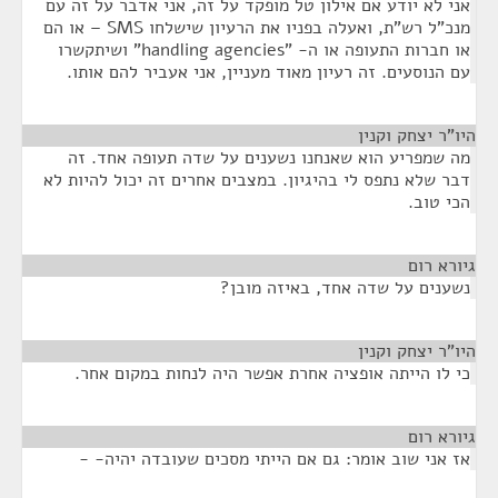
אני לא יודע אם אילון טל מופקד על זה, אני אדבר על זה עם
מנכ"ל רש"ת, ואעלה בפניו את הרעיון שישלחו SMS – או הם
או חברות התעופה או ה- "handling agencies" ושיתקשרו
עם הנוסעים. זה רעיון מאוד מעניין, אני אעביר להם אותו.
היו"ר יצחק וקנין
¶
מה שמפריע הוא שאנחנו נשענים על שדה תעופה אחד. זה
דבר שלא נתפס לי בהיגיון. במצבים אחרים זה יכול להיות לא
הכי טוב.
גיורא רום
¶
נשענים על שדה אחד, באיזה מובן?
היו"ר יצחק וקנין
¶
כי לו הייתה אופציה אחרת אפשר היה לנחות במקום אחר.
גיורא רום
¶
אז אני שוב אומר: גם אם הייתי מסכים שעובדה יהיה- -