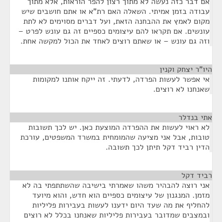
אם דבר כזה נעשה לא מתוך רצון להפר הוראות, אלא מתוך
עבודה בזמן אמיתי. השאלה האם רת"א או אתם חושבים שיש
מקום לאמץ את ההבחנה הזאת, ועל דברים מסוימים לא לתת
עונשים. אם תקראו להם עיצומים כספיים זה גם עונש לפרט –
וזה גם עונש – או שאתם רוצים לאחד את הכול למקשה אחת.
היו"ר יצחק וקנין
¶
אי אפשר לעשות הפרדה, לדעתי. זה ייקח אותנו למקומות
שאנחנו לא רוצים.
אתי בנדלר
¶
לא ראוי לעשות את ההפרדה המוצעת כאן. יש לכך תשובות
טובות, אבל אני מציעה שהמומחית במשרד המשפטים, עורכת
הדין רביד דקל תיתן לכך תשובה.
רביד דקל
¶
אני רוצה להבהיר משהו שאמרתי בישיבה שהשתתפתי בה לא
מזמן. המנגנון של עיצומים כספיים הוא חדש, והוא מיועד
להחליף את מה שעד היום ידענו לעשות בעבירות פליליות
ובמצבים שמדובר בעבירות פליליות שאנחנו בכלל לא רוצים