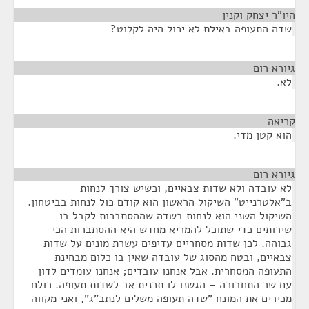
היו"ר יצחק וקנין
¶
שדה התעופה באילת לא יכול היה לקלוט?
גיורא רום
¶
לא.
קריאה
¶
הוא קטן מדי.
גיורא רום
¶
לא עובדה ולא שדות צבאיים, וכשיש צורך לנחות
ב"אלטרנייט" השיקול הראשון הוא קודם כול לנחות בביטחון.
השיקול השני הוא לנחות בשדה שההסתברות לקבל בו
שירותים כדי שתוכל להמריא מחדש היא ההסתברות הכי
גבוהה. לכן שדות מסחריים עדיפים עשרת מונים על שדות
צבאיים, ובטח מהסוג של עובדה שאין בו כלום מבחינת
התעופה המסחרית. אבל אנחנו עובדים; אנחנו עומדים לדון
עם שר התחבורה – הגשנו לו תכנית אב לשדות תעופה. כולם
מכירים את המונח "שדה תעופה משלים לנתב"ג", ואני מקווה