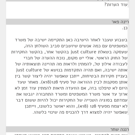
עוד הערות?
רינה פאר
¶
כן.
בשבוע שעבר לאחר הישיבה כאן התקיימה ישיבה של משרד
המשפטים עם כמה אנשים שיושבים סביב השולחן הזה,
שעסקה בשאלת just culture בהקשר אחר, בהקשר החקירות
של החוק הראשי. אולי יש מקום, נוכח ההערה של חברי
לעבודה אילון טל, להמתין ולראות מה תהיינה תוצאותיה של
אותה ישיבה, ואם תהיה התקדמות בנושא של just culture
בעניין חקירות הבטיחות, ייתכן שאפשר יהיה ליצור קשר בין
אותן מסקנות לבין ההוראה של סעיף 128(18א). מאחר שעד
היום לא טיפלנו בזה, אם הוועדה תיאות להמתין עוד זמן לא
ארוך עד אשר משרד המשפטים ומשרד התחבורה יגבשו את
עמדתם בסוגיה השנייה של החקירות יכול להיות ששום דבר
לא יצמח מסעיף 128 (18א), והוא יאושר כלשונו, וייתכן
שאפשר יהיה למצוא דרך להכניס פה שינוי כלשהו.
רננה שחר
¶