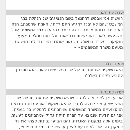
יערה למברגר
¶
ראשית אני אבקש להתנצל בשם הנציגים של הנהלת בתי
המשפט שהם לא יכלו להגיע היום לדיון. האמת שהמכתב הזה
לא נכתב בנוסח מכתב כי זה נכתב בהנהלת בתי המשפט, אבל
זה נעשה לאחר התייעצות ובתיאום ועל דעת מחלקת ייעוץ
וחקיקה במשרד המשפטים. זאת אומרת המכתב הזה הוא גם
מטעם משרד המשפטים- -
אתי בנדלר
¶
היא משקפת את עמדתו של שר המשפטים שאכן הוא מתכוון
להציע תקנות כאלה?
יערה למברגר
¶
אני עדיין לא יכולה להגיד שהיא משקפת את עמדתו של שר
המשפטים, אני יכולה להגיד שהיא משקפת את עמדת הגורמים
המקצועיים במשרד המשפטים שמתכוונים להמליץ כך בעניין.
אני גם יודעת שנמצא על הפרק תיקון גדול שמתכוונים לעשות
בימים אלה בתקנות האגרות, והם הביעו נכונות לצרף את זה
לתיקון זה. אני לא יודעת לציין עכשיו לוח זמנים ספציפי,