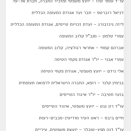
עו"ד עומר שלו – יועץ משפטי ומזכיר החברה, חברת אל-על
דניאל רוברטס – חבר ועד אגודת התעופה הכללית
ליזה גינזבורג – ועדת זכויות טייסים, אגודת התעופה הכללית
עמרי טלמון – מנכ"ל קלוב התעופה
אברהם קמחי – אחראי רגולציה, קלוב התעופה
עמרי אבני – יו"ר אגודת פקחי הטיסה
אלי נידם – יועץ משפטי, אגודת פקחי הטיסה
בנימין קלנר – רופא, החברה הישראלית לרפואה תעופתית
בועז חטיבה – יו"ר איגוד הטייסים
עו"ד רון גנט – יועץ משפטי, איגוד הטייסים
חיים ביבס – ראש העיר מודיעין-מכבים-רעות
עו"ד דנה חפץ-טוכלר – יועצת משפטית, עיריית