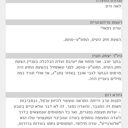
מנהלת הוועדה
¶
לאה ורון
רשמת פרלמנטרית
¶
שרון רפאלי
הצעת חוק הטיס, התש"ע-2010.
היו"ר יצחק וקנין
¶
בוקר טוב. אני פותח את ישיבת ועדת הכלכלה בעניין הצעת
חוק הטיס, התש"ע-2010. לפני שאתחיל בהצעת החוק היה
פרסום הבוקר לגבי אובך באזור נתב"ג, אז אולי תגיד כמה
מילים בעניין הזה.
גיורא רום
¶
לפנות ערב הייתה התראה שעשוי להיות ערפל, ובסביבות
חצות זה התגבר, והשדה נסגר. זה לא דבר שלא קיים בטבע
– שדות תעופה נסגרים, ואז כל המטוסים שנמצאים בדרך
לשדה התעופה נוחתים בשדה שהכינוי המקצועי שלו הוא
"אלטרנייט", שדה חילופי. המטוסים נחתו בשדות ברודוס,