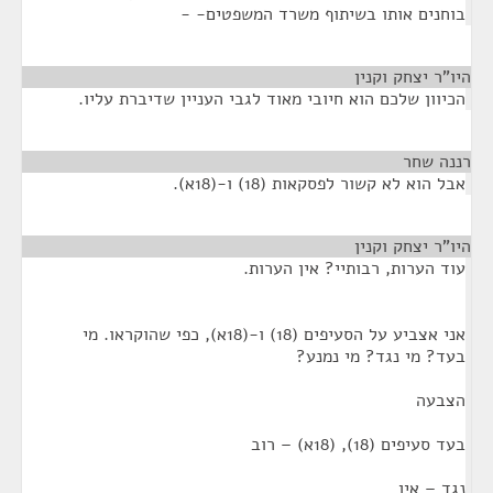
בוחנים אותו בשיתוף משרד המשפטים- -
היו"ר יצחק וקנין
¶
הכיוון שלכם הוא חיובי מאוד לגבי העניין שדיברת עליו.
רננה שחר
¶
אבל הוא לא קשור לפסקאות (18) ו-(18א).
היו"ר יצחק וקנין
¶
עוד הערות, רבותיי? אין הערות.
אני אצביע על הסעיפים (18) ו-(18א), כפי שהוקראו. מי
בעד? מי נגד? מי נמנע?
הצבעה
בעד סעיפים (18), (18א) – רוב
נגד – אין