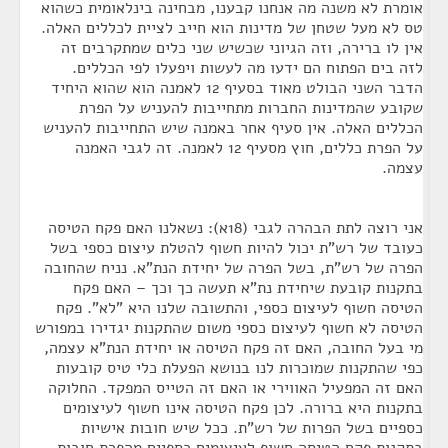
אומרת לא משנה מה אנחנו קבענו, מבחינה בינלאומית כשהוא
טס לא מעל שטחן של מדינות הוא חייב לציית לכללים האלה.
אין לו ברירה, וזה הגיוני שכשיש שני כלים שמתקרבים זה
לזה בים הפתוח הם ידעו מה לעשות ויפעלו לפי הכללים.
הדבר השני הבולט מאוד בסעיף 12 לאמנה הוא שהוא היחיד
שקובע שהמדינות החברות מתחייבות להעניש על הפרת
הכללים האלה. אין סעיף אחר באמנה שיש התחייבות להעניש
על הפרת כללים, חוץ מסעיף 12 לאמנה. זה לגבי האמנה
עצמה.
אני רוצה לתת הבהרה לגבי (18א): נשאלנו האם פקח הטיסה
כעובד של רש"ת יכול להיות חשוף להטלת עיצום כספי בשל
הפרה של רש"ת, בשל הפרה של יחידת הנת"א. נניח שהחובה
בתקנות קובעת שיחידת נת"א תעשה כך וכך – האם פקח
הטיסה חשוף לעיצום כספי, והתשובה שלנו היא "לא". פקח
הטיסה לא חשוף לעיצום כספי משום שהתקנות יגדירו במפורש
מי בעל החובה, האם זה פקח הטיסה או יחידת הנת"א עצמה,
כפי שהתקנות שמוכרות לנו בנושא הפעלת כלי טיס קובעות
האם זה המפעיל האווירי או האם זה הטייס המפקד. החלוקה
בתקנות היא ברורה. לכן פקח הטיסה אינו חשוף לעיצומים
כספיים בשל הפרות של רש"ת. ככל שיש חובות אישיות