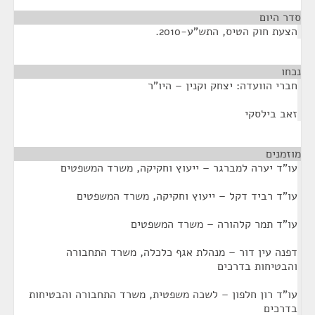
סדר היום
הצעת חוק הטיס, התש"ע-2010.
נכחו
¶
חברי הוועדה: יצחק וקנין – היו"ר
זאב בילסקי
מוזמנים
¶
עו"ד יערה למברגר – ייעוץ וחקיקה, משרד המשפטים
עו"ד רביד דקל – ייעוץ וחקיקה, משרד המשפטים
עו"ד תמר קלהורה – משרד המשפטים
דפנה עין דור – מנהלת אגף כלכלה, משרד התחבורה
והבטיחות בדרכים
עו"ד רון חלפון – לשכה משפטית, משרד התחבורה והבטיחות
בדרכים