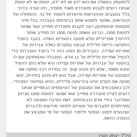
להתעסק בשאלה אם הוא ידע או לא ידע, טעות או לא טעות.
אנחנו רוצים לקבוע סטנדרט מאוד מחמיר, וזה קורה בדרך
כלל במצבים שההוראות מיועדות לשמור על כך. ההתחלה של
ההוראות, אפשר למצוא אותן בבטיחות בעבודה בכל מיני
מקומות שהמחוקק רצה לקבוע סטנדרט מחייב שאי אפשר
לסטות ממנו, וברגע שאתה סוטה ממנו זה מחייב אותך
להיערך אפריורית שלא תטעה בטעויות האלה. בעבר כשכל
החקיקה הייתה פלילית קבענו במקרים כאלה עבירות של
אחריות קפידה. בעבירות מן הסוג הזה די ביסוד העובדתי כדי
להטיל אחריות פלילית על בן אדם. המגבלה שהמחוקק שם לו
בהקשר של עבירות של אחריות קפידה היא שלא ניתן להטיל
עונש מאסר, אלא רק עונש קנס. זה במידה רבה מחקה את
המנגנון של אחריות קפידה, אבל הוא לא פוגע בחירות, הוא
מנקה את הקלון שיש בהרשעה פלילית, והוא במישור המנהלי.
לכן כשקובעים את המנגנון של העיצומים הכספיים אנחנו
רוצים לציין סטנדרט מחייב שאי אפשר לסטות ממנו מכיוון
שמדובר בחיי אדם ובבטיחות. זאת הסיבה שאנחנו לא
מתייחסים למצבים של טעויות לחוסר מודעות ולדברים
שנוגעים למצב הנפשי וליסוד הנפשי של מי שמבצע את
ההפרה הזאת.
היו"ר יצחק וקנין
¶