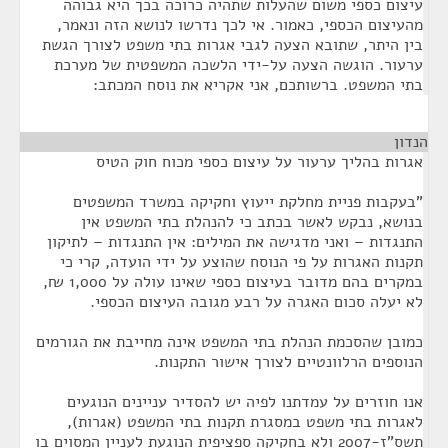
עיצום כספי משום שהעלות שתהיה כרוכה בכך היא גבוהה
מהעיצום הכספי, כאמור. אי לכך נדרשו לנושא הזה ונאמר,
בין היתר, שתובא הצעה לגבי אגרות בתי משפט לצורך הגשת
ערעור. הוגשה הצעה על-ידי הלשכה המשפטית של מערכת
בתי המשפט. ברשותכם, אני אקריא את נוסח המכתב:
הנדון
¶
אגרות בהליך ערעור על עיצום כספי מכוח חוק הטיס
"בעקבות פניית מחלקת ייעוץ וחקיקה במשרד המשפטים
בנושא, נבקש לאשר בכתב כי להנהלת בתי המשפט אין
התנגדות – ואני מדגישה את המילים: אין התנגדות – לתיקון
תקנות האגרות על פי הנוסח שהוצע על ידי הועדה, קרי כי
במקרים בהם מדובר בעיצום כספי שאינו עולה על 1,000 ₪,
לא יעלה סכום האגרה על רבע מגובה העיצום הכספי.
כמובן שהסכמת הנהלת בתי המשפט אינה מחייבת את הגורמים
הנוספים הרלוונטיים לצורך אישור התקנות.
אנו חוזרים על עמדתנו לפיה יש להסדיר עניינים הנוגעים
לאגרות בתי משפט במסגרת תקנות בתי המשפט (אגרות),
תשס"ז-2007 ולא בחקיקה ספציפית הנוגעת לעניין המסוים בו