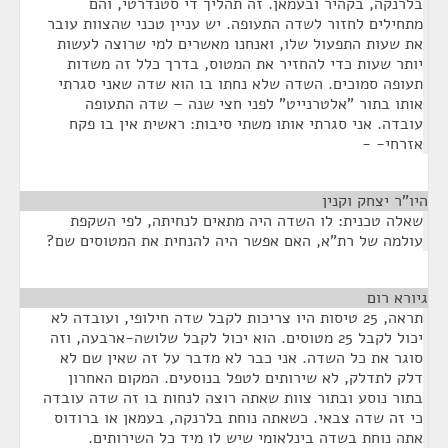
בלרנקה, בקהיר ובעמאן. זה תהליך די סטנדרטי, והם
מתחילים לחזור לשדה התעופה. יש עניין טכני שהצוות עובר
את שעות התפעול שלו, ואנחנו מאשרים למי שרוצה לעשות
יותר שעות כדי להחזיר את המטוס, בדרך כלל זה משדות
תעופה סמוכים. השדה שלא נחתו בו הוא שדה שאני סגרתי
אותו בתור "אלטרנייט" לפני חצי שנה – שדה התעופה
עובדה. אני סגרתי אותו משתי סיבות: ראשית אין בו פקח
אזרחי- -
היו"ר יצחק וקנין
¶
שאלה טכנית: לו השדה היה מתאים לנחיתה, לפי השקפת
עולמה של רת"א, האם אפשר היה להנחית את המטוסים שם?
גיורא רום
¶
תראה, 25 טיסות היו צריכות לקבל שדה חילופי, ועובדה לא
יכול לקבל 25 מטוסים. הוא יכול לקבל שלושה-ארבעה, וזה
סוגר את כל השדה. אני כבר לא מדבר על זה שאין שם לא
דלק לתדלק, לא שירותים לטפל בנוסעים. המקום האחרון
בתור נוסע ובתור צוות שאתה רוצה לנחות בו זה שדה עובדה
כי זה שדה צבאי. כשאתה נוחת בלרנקה, בעמאן או ברודוס
אתה נוחת בשדה בינלאומי שיש לו מיד כל השירותים.