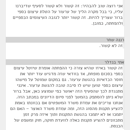
אני רוצה שוב להבהיר: זה קשור ולא קשור לסעיף שדיברנו
עליו, כי בכל מקרה הליך של ערעור על הטלת עיצום כספי
ברור שצריך להיות. זה קשור יותר לגובה העיצומים הכספיים
ולהפחתה, כמובן.
רננה שחר
¶
זה לא קשור.
אתי בנדלר
¶
זה קשור באיזו שהיא צורה כי ההפחתה אומרת שיוטל עיצום
כספי בסכום מופחת, אז בוודאי שזה מדגיש עוד יותר את
חוסר הכדאיות בהגשת ערעור. גם במקום שמוטל על מישהו
עיצום כספי טוען שיש לו סיבה טובה להגשת ערעור. אינני
מתנגדת לכך שהסעיף הזה יאושר כפי שמוצע כאן, אבל ברור
שלא ניתן להסתפק בהמשך לפני סיום הדיונים במכתב הזה.
אנחנו צריכים את עמדת משרד המשפטים אם בכוונתו באמת
להציע תקנות מהסוג הזה, ומה עמדת משרד האוצר – האם הם
יתמכו או לא יתמכו בהגשת התקנות ותוך איזה פרק זמן
מתכוונים להציע תקנות כאלה לוועדת חוקה, חוק ומשפט של
הכנסת.