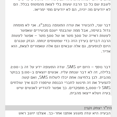
לשבת שם כל כך הרבה שעות בלי לצאת מהמטוס בכלל. הם
לא יודעים מה יהיה, הם לא יודעים מתי ימריאו.
דבר שני, להכשיר את שדה התעופה בנתב"ג. אני לא מומחה
גדול בטיסה, אבל ממה שהבנתי ישנם מכשירים שאפשר
לעשות ראייה של 300 מטר או של 500 מטר – אפשר לעשות
הרבה דברים בעידן הזה כדי שמטוסים ינחתו. הנזק שנגרם
היום לנוסעים, גם אלה שבאים וגם אלה שאמורים לצאת, הוא
אדיר.
דבר נוסף – היום יש SMS. שדה התעופה ידע על זה ב-2:00
בלילה, זה לא דבר שנחת עליו. אנשים יוצאים ב-5:00 בבוקר
מהבית. לכן בלחיצה אחת יכלו לשלוח SMS, ואם קשה
להפעיל את זה תיגשו לחברי הכנסת שיספרו לכם איך שולחים
SMS ל-5,000 מתפקדים. כך אפשר להודיע לאנשים שיש
בעיה ושלא ייצאו מהבית.
היו"ר יצחק וקנין
¶
הבעיה היא שזה משגע אותנו אחר-כך. אצלנו יושב ראש