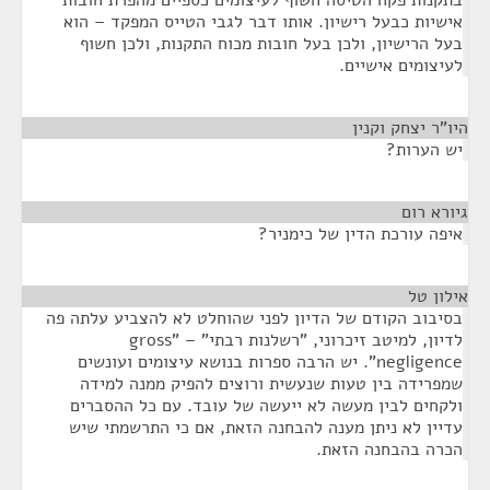
בתקנות פקח הטיסה חשוף לעיצומים כספיים מהפרת חובות
אישיות כבעל רישיון. אותו דבר לגבי הטייס המפקד – הוא
בעל הרישיון, ולכן בעל חובות מכוח התקנות, ולכן חשוף
לעיצומים אישיים.
היו"ר יצחק וקנין
¶
יש הערות?
גיורא רום
¶
איפה עורכת הדין של כימניר?
אילון טל
¶
בסיבוב הקודם של הדיון לפני שהוחלט לא להצביע עלתה פה
לדיון, למיטב זיכרוני, "רשלנות רבתי" – "gross
negligence". יש הרבה ספרות בנושא עיצומים ועונשים
שמפרידה בין טעות שנעשית ורוצים להפיק ממנה למידה
ולקחים לבין מעשה לא ייעשה של עובד. עם כל ההסברים
עדיין לא ניתן מענה להבחנה הזאת, אם כי התרשמתי שיש
הכרה בהבחנה הזאת.