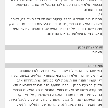
הכספי, אלא אם כן הסכים לכך המנהל או אם בית המשפט
הורה אחרת.
(ג)
החליט בית המשפט לקבל ערעור שהוגש לפי סעיף זה, לאחר
ששולם העיצום הכספי, יוחזר סכום העיצום הכספי או כל חלק
ממנו אשר הופחת על ידי בית המשפט, בתוספת הפרשי הצמדה
וריבית מיום תשלומו עד יום החזרתו.
היו"ר יצחק וקנין
¶
הערות.
אתי בנדלר
¶
כפי שהנושא הובא לידיעתי – אני, כידוע, לא השתתפתי
בדיונים עד כה, אלא התערבתי מאחורי הקלעים במקום שעורך
דין עצמון הפנה את תשומת לבי לבעיות שמתעוררות אגב
הדיון בהצעת החוק - לגבי הסעיף הזה הבנתי שהבעיה היא
מה קורה משהוטל עיצום כספי. הסכומים של העיצום הכספי
הם לעיתים נמוכים מסכום האגרה המשולמת, על-פי תקנות
בתי המשפט (אגרות) בשל הגשת ערעור. זה עלול לסכל בעצם
את האפשרות המעשית להגיש ערעור על ההחלטה להטיל