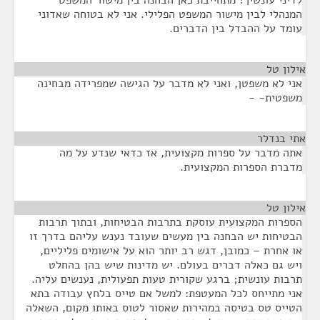
לדיני עונשין? מתחייבת כאן הבחנה בין מישור המשפט
המנהלי לבין מישור המשפט הפלילי. אני לא בטוחה שאדוני
עומד על ההבדל בין הדברים.
אילון טל
¶
אני לא משפטן, ואני לא מדבר על הגישה שמפרידה מבחינה
משפטית- -
אתי בנדלר
¶
אתה מדבר על ספרות מקצועית, אז כדאי שנדע על מה
מדברת הספרות המקצועית.
אילון טל
¶
הספרות המקצועית עוסקת בתרבות הבטיחות, ובתוך תרבות
הבטיחות יש הבחנה בין מעשים שעובד נענש עליהם בדרך זו
או אחרת – כמובן, דגש רב יותר הוא על אישומים פליליים,
ויש גם כאלה דברים בעולם. יש מדינות שיש בהן בהחלט
תרבות עונשית; ברגע שקורית טעות תפעולית, נענשים עליה.
אני מתייחס לכל המעטפת: למשל אם טייס בלחץ עבודה בתא
הטייס טס בטיסה במהירות שאסור לטוס באותו מקום, השאלה