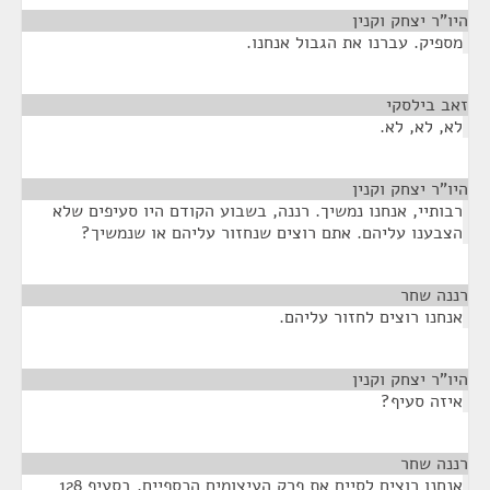
היו"ר יצחק וקנין
¶
מספיק. עברנו את הגבול אנחנו.
זאב בילסקי
¶
לא, לא, לא.
היו"ר יצחק וקנין
¶
רבותיי, אנחנו נמשיך. רננה, בשבוע הקודם היו סעיפים שלא
הצבענו עליהם. אתם רוצים שנחזור עליהם או שנמשיך?
רננה שחר
¶
אנחנו רוצים לחזור עליהם.
היו"ר יצחק וקנין
¶
איזה סעיף?
רננה שחר
¶
אנחנו רוצים לסיים את פרק העיצומים הכספיים. בסעיף 128