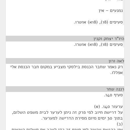
נמנעים – אין
סעיפים (18), (18א) אושרו.
היו"ר יצחק וקנין
¶
סעיפים (18), (18א) אושרו.
לאה ורון
¶
רק נאמר שחבר הכנסת בילסקי מצביע במקום חבר הכנסת אלי
אפללו.
רננה שחר
¶
סעיף 140.
ערעור 140. (א)
על דרישת חיוב לפי פרק זה ניתן לערער לבית משפט השלום,
בתוך 30 ימים מיום מסירת הדרישה למערער.
(ב)
אין בהגשת ערעור לפי סעיף זה כדי לעכב את תשלום העיצום