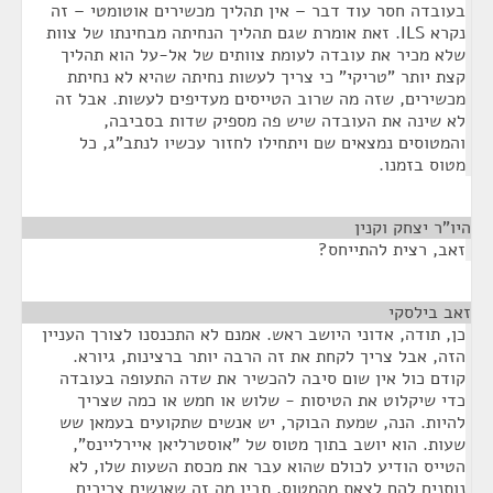
בעובדה חסר עוד דבר – אין תהליך מכשירים אוטומטי – זה
נקרא ILS. זאת אומרת שגם תהליך הנחיתה מבחינתו של צוות
שלא מכיר את עובדה לעומת צוותים של אל-על הוא תהליך
קצת יותר "טריקי" כי צריך לעשות נחיתה שהיא לא נחיתת
מכשירים, שזה מה שרוב הטייסים מעדיפים לעשות. אבל זה
לא שינה את העובדה שיש פה מספיק שדות בסביבה,
והמטוסים נמצאים שם ויתחילו לחזור עכשיו לנתב"ג, כל
מטוס בזמנו.
היו"ר יצחק וקנין
¶
זאב, רצית להתייחס?
זאב בילסקי
¶
כן, תודה, אדוני היושב ראש. אמנם לא התכנסנו לצורך העניין
הזה, אבל צריך לקחת את זה הרבה יותר ברצינות, גיורא.
קודם כול אין שום סיבה להכשיר את שדה התעופה בעובדה
כדי שיקלוט את הטיסות - שלוש או חמש או כמה שצריך
להיות. הנה, שמעת הבוקר, יש אנשים שתקועים בעמאן שש
שעות. הוא יושב בתוך מטוס של "אוסטרליאן איירליינס",
הטייס הודיע לכולם שהוא עבר את מכסת השעות שלו, לא
נותנים להם לצאת מהמטוס. תבין מה זה שאנשים צריכים