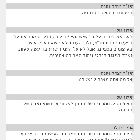
היו"ר יצחק וקנין
¶
היא הגדירה את זה כרגע.
אילון טל
¶
לא, היא דיברה על כך שיש סעיפים שבהם רש"ת אחראית על
הפעלת יחידת נת"א, ולכן העובד לא יישא באופן אישי
בעיצומים כספיים. אבל לא על העניין שהעובד עשה טעות,
ועבד בניגוד לכללי ניהול תעבורה אווירית.
היו"ר יצחק וקנין
¶
אז מה אתה מצפה שנעשה?
אילון טל
¶
הציפיות שנתמכות בספרות הן לעשות איזושהי מידה של
הבחנה- -
אתי בנדלר
¶
הציפיות שנתמכות בספרות מתייחסים לעיצומים כספיים או