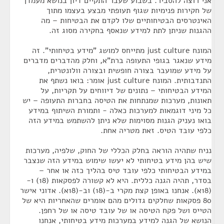
אני רוצה להסביר. בשבוע שעבר התקיים דיון בנושא מעמדן
של חקירות פנימיות שגוף תעופתי מבצע בעצמו מתוך
האינטרסים הבטיחותיים שלו לקדם את הבטיחות – מה
ההגנות שניתן לתת למידע שנאסף בחקירה מסוג זה.
המונח just culture מתייחס למושג "מידע בטיחותי". זה
מידע שנאגר בגופי התעופה ברת"א, וחלק מהדברים מדברים
על מידע שמועבר בצורה חופשית ובצורה וולונטרית,
התנדבותית. המונח just culture אומר: בואו נשתף את
המידע הבטיחותי – נתונים של דיווחים על תקריות, על
תאונות, מערכות שמנתחות את הטיסה בחברות התעופה – יש
כל מיני דוגמאות למערכות כאלה - ותמורת השיתוף במידע
בואו נעניק הגנות מסוימות שלא ניתן להשתמש במידע הזה
כלפי עובד הטיס. זאת מטריה אחת.
נניח שתהיה הוראה בחלק הכללי של החוק, שלפיה, מערכות
שיש בהן מידע בטיחותי לא יעשו שימוש במידע הזה שנצבר
במידע הבטיחותי כלפי עובד טיס בהליך כזה או אחר –
בסדר, תהיה הגנה כללית. היא לא קשורה לפסקאות (18) ו-
(18א). אנחנו באופן קצת מקרי ב-(18) וב-(18א). אדוני אישר
80 פסקאות שחלקים גדולים מהם אומרים שהאחריות היא של
הטייס ושל פקח הטיסה או של עובד טיסה או של רחפן.
הנושא של הגנה למידע במערכות מידע בטיחותי, אנחנו