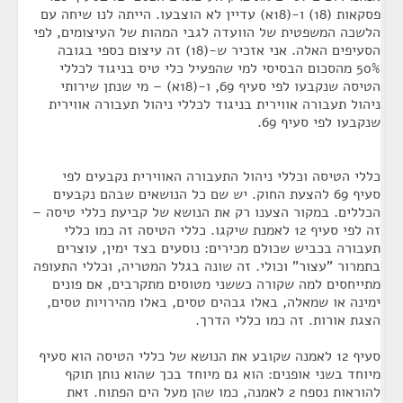
פסקאות (18) ו-(18א) עדיין לא הוצבעו. הייתה לנו שיחה עם
הלשכה המשפטית של הוועדה לגבי המהות של העיצומים, לפי
הסעיפים האלה. אני אזכיר ש-(18) זה עיצום כספי בגובה
50% מהסכום הבסיסי למי שהפעיל כלי טיס בניגוד לכללי
הטיסה שנקבעו לפי סעיף 69, ו-(18א) – מי שנתן שירותי
ניהול תעבורה אווירית בניגוד לכללי ניהול תעבורה אווירית
שנקבעו לפי סעיף 69.
כללי הטיסה וכללי ניהול התעבורה האווירית נקבעים לפי
סעיף 69 להצעת החוק. יש שם כל הנושאים שבהם נקבעים
הכללים. במקור הצענו רק את הנושא של קביעת כללי טיסה –
זה לפי סעיף 12 לאמנת שיקגו. כללי הטיסה זה כמו כללי
תעבורה בכביש שכולם מכירים: נוסעים בצד ימין, עוצרים
בתמרור "עצור" וכולי. זה שונה בגלל המטריה, וכללי התעופה
מתייחסים למה שקורה כששני מטוסים מתקרבים, אם פונים
ימינה או שמאלה, באלו גבהים טסים, באלו מהירויות טסים,
הצגת אורות. זה כמו כללי הדרך.
סעיף 12 לאמנה שקובע את הנושא של כללי הטיסה הוא סעיף
מיוחד בשני אופנים: הוא גם מיוחד בכך שהוא נותן תוקף
להוראות נספח 2 לאמנה, כמו שהן מעל הים הפתוח. זאת