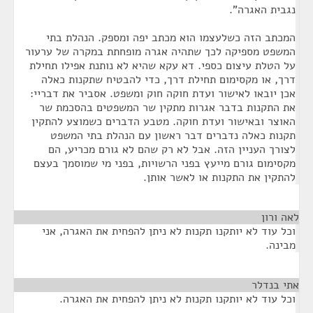
נגבית האגרה".
המכתב הזה כשלעצמו הוא מכתב יפה ומספק. הנהלת בתי
המשפט מספיקה לכך שתהיה אגרה מופחתת במקרה של ערעור
על הטלת עיצום כספי. דא עקא שהיא לא נותנת אפילו תחילת
דרך, או מקסימום תחילת דרך, כדי להבטיח שתקנות כאלה
אכן יובאו לאישור ועדת חוקה חוק ומשפט. אסביר את דבריי:
את התקנות בדבר אגרות מתקין שר המשפטים בהסכמת שר
האוצר ובאישור ועדת חוקה. מטבע הדברים כשמוצע להתקין
תקנות כאלה נדברים דבר ראשון עם הנהלת בתי המשפט
לצורך העניין הזה. אבל לא רק שהם לא גורם מכריע, הם
מקסימום גורם מייעץ בפני הרשויות, בפני מי שמוסמך בעצם
להתקין את התקנות או לאשר אותן.
לאה ורון
¶
וכל עוד לא יותקנו תקנות לא ניתן להפחית את האגרה, אני
מבינה.
אתי בנדלר
¶
וכל עוד לא יותקנו תקנות לא ניתן להפחית את האגרה.