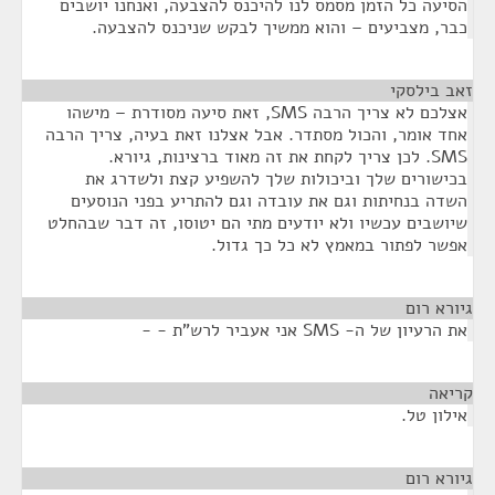
הסיעה כל הזמן מסמס לנו להיכנס להצבעה, ואנחנו יושבים
כבר, מצביעים – והוא ממשיך לבקש שניכנס להצבעה.
זאב בילסקי
¶
אצלכם לא צריך הרבה SMS, זאת סיעה מסודרת – מישהו
אחד אומר, והכול מסתדר. אבל אצלנו זאת בעיה, צריך הרבה
SMS. לכן צריך לקחת את זה מאוד ברצינות, גיורא.
בכישורים שלך וביכולות שלך להשפיע קצת ולשדרג את
השדה בנחיתות וגם את עובדה וגם להתריע בפני הנוסעים
שיושבים עכשיו ולא יודעים מתי הם יטוסו, זה דבר שבהחלט
אפשר לפתור במאמץ לא כל כך גדול.
גיורא רום
¶
את הרעיון של ה- SMS אני אעביר לרש"ת - -
קריאה
¶
אילון טל.
גיורא רום
¶