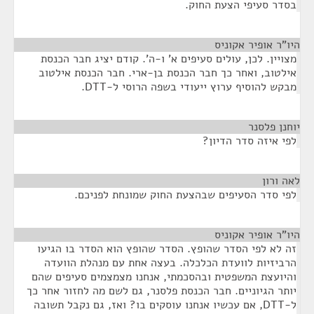
בסדר סעיפי הצעת החוק.
היו"ר אופיר אקוניס
¶
מצויין. לכן, עולים סעיפים א' ו-ה'. קודם יציג חבר הכנסת
אילטוב, ואחר כך חבר הכנסת בן-ארי. חבר הכנסת אילטוב
מבקש להוסיף ערוץ ייעודי בשפה הרוסי ל-DTT.
יוחנן פלסנר
¶
לפי איזה סדר הדיון?
לאה ורון
¶
לפי סדר הסעיפים שבהצעת החוק שמונחת לפניכם.
היו"ר אופיר אקוניס
¶
זה לא לפי הסדר שהופץ. הסדר שהופץ הוא הסדר בו הגיעו
הרביזיות לוועדת הכלכלה. בעצה אחת עם מנהלת הוועדה
והיועצת המשפטית ובהסכמתי, אנחנו מצמצמים סעיפים שהם
יותר הגיוניים. חבר הכנסת פלסנר, גם לשם מה לחזור אחר כך
ל-DTT, אם עכשיו אנחנו עוסקים בו? ואז, גם נקבל תשובה