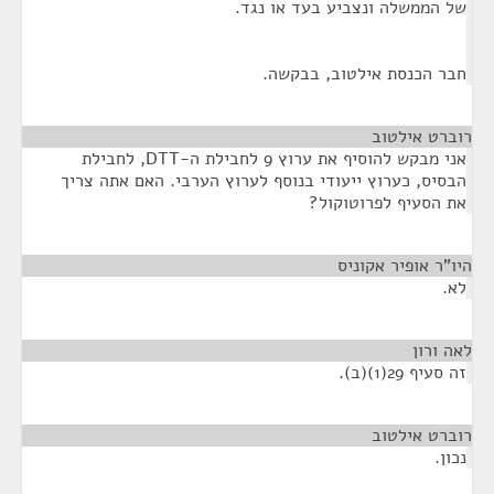
של הממשלה ונצביע בעד או נגד.
חבר הכנסת אילטוב, בבקשה.
רוברט אילטוב
¶
אני מבקש להוסיף את ערוץ 9 לחבילת ה-DTT, לחבילת
הבסיס, כערוץ ייעודי בנוסף לערוץ הערבי. האם אתה צריך
את הסעיף לפרוטוקול?
היו"ר אופיר אקוניס
¶
לא.
לאה ורון
¶
זה סעיף 29(1)(ב).
רוברט אילטוב
¶
נכון.