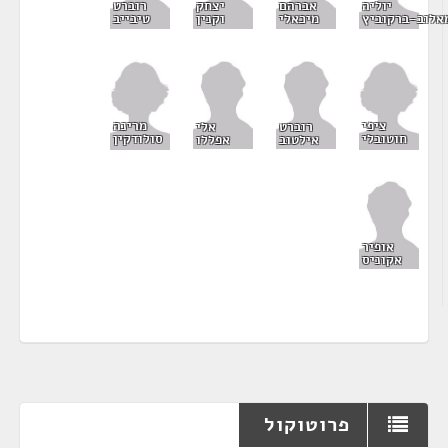
יוליה
אברהם
יצחק
רוברט
אלוב-ברקוביץ
מיכאלי
וקנין
טיבייב
ציפי
מרינה
רוברט
אלי
חוטובלי
סולודקין
אילטוב
אפללו
אופיר
אקוניס
פרוטוקול