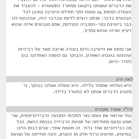
את הדברים שאנחנו ביקשנו ממשרד התקשורת - להעביר את
העמדה לפחות 24 שעות לפני תחילת הישיבה כמובן לכל
הנוגעים בדבר; אנחנו רוצים לדעת שבדבר הזה, שהובטח לנו
כבר בישיבת כפר-המכביה הקודמת, אתם מגבשים איזה שהוא
רעיון ואיזה שהוא פתרון.
אני פותח את הישיבה היום בשורה ארוכה מאד של רביזיות
שהוגשו בשבוע האחרון, והבוקר גם הוספה האחרונה בהן
לסדר-היום.
לאה ורון
¶
היא נשלחה אתמול בלילה. היא טופלה אצלנו בבוקר, כי
מטבע הדברים אנחנו לא במשרד בלילה.
היו"ר אופיר אקוניס
¶
כמי שרואה את עצמו נצר למקימי התנועה הרביזיוניסטית, אני
ממש נפעם מתחייתה של תנועת הרביזיה בכנסת הזאת. הכל
פה רביזיוניזם אחד גדול. זה משמח אותי; שנים רבות היינו
במיעוט, ומיעוט נרדף חלק מן השנים, והנה תחייתה של תנועת