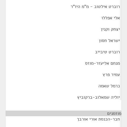
רוברט אילטוב - מ"מ היו"ר
אלי אפללו
יצחק וקנין
ישראל חסון
רוברט טיבייב
מנחם אליעזר-מוזס
עמיר פרץ
כרמל שאמה
יוליה שמאלוב-ברקוביץ
מוזמנים
¶
חבר-הכנסת אורי אורבך