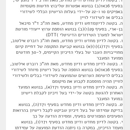
בסעיף 6כא1(ב) בנושא אפשרות שליבוץ חדשות מקומיות
באפיקים 10 ו-22 על-ידי בעלות הרישיון הכללי לשידורי
כבלים או לשידורי לויין
ה. בקשה לדיוןמדחש ודיון מחדש, מאת חה"כ ד"ר מיכאל
בן-ארי, בסעיף 29(1)(ב) בנושא הוספת ערוץ ייעודי מורשת
ישראל למערך השידורים הדיגיטלי )DTT)
ו. בקשה לדיון מחדש ודיון מחדש, מאת חה"כ רוברט אילטוב,
בסעיף 71ד(ג)(1)(א) בנושא קביעת התקופה של דחיית קיום
מחוייבויות העבר של בעלי הזיכיון הקיימים, ל-30 חודשים
ממועד המעבר
ז. בקשה לדיון מחדש ודיון מחדש, מאת חה"כ רוברט אילטוב,
בסעיף 6כא1(א) בנושא הוספה של בעל רישיון מיוחד לשידורי
כבלים לרשימת הערוצים שהמועצה לשידורי כבלים ולשידורי
לוויין תהיה מוסמכת לקבוע את מיקומם
ח. בקשה לדיון מחדש ודיון בסעיף 71ד(א), בנושא המועד
האחרון להגשת בקשה על-ידי בעל זיכיון לקבלת רישיון
במועד המעבר
ט. בקשה לדיון מחדש ודיון מחדש בסעיף 71ד(ה), בנושא
בדיקת עמידתו של בעל זיכיון שביקש לקבל רישיון בהרואות
הסעיפים המפורטים בסעיף, ומסירת הודעה על כך
י. בקשה לדיון מחדש ודיון מחדש בסעיף 71ד(ו), בנושא
מעמד הזיכיון, במקרה בו ניתנה הודעת המועצה על עמידתו