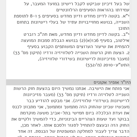
של בעל זיכיון שביקש לקבל רישיון במועד המעבר, על
עמידתו בהוראות הסעיפים הרלוונטיים
י"א. בקשה לדיון מחדש ודיון מחדש בסעיפים 5 ו-8 לתוספת
השנייה, בנושא מחוייבויות עתיד של בעלי רישיונות בתחום
התוכן
י"ב. בקשה לדיון מחדש ודיון מחדש, מאת חה"כ רוברט
אילטוב, בסעיף 6כ1(א)(2) בנושא הגבלת סמכות המועצה
להפחית את שיעור הערוצים המשותפים הקבוע בסעיף
2. הצעת חוק הרשות השנייה לטלוויזיה ורדיו (תיקון מס' 33)
(מעבר מזיכיונות לרישיונות בשידורי טלוויזיה),
התש"ע-2010 (מ/532)
היו"ר אופיר אקוניס
¶
אני פותח את הישיבה. אנחנו נמשיך היום בהצעת חוק הרשות
השנייה לטלויזה ורדיו (תיקון מס' 33) (מעבר מזיכיונות
לרישיונות בשידורי טלוויזיה). אני מבקש להודיע כבר
מעכשיו שכיון שהחוק הזה מתמשך ומתמשך, אני מתכוון לכנס
את ועדת הכלכלה ביום חמישי בתל-אביב משעה מוקדמת
בבוקר ועד שעות הצהריים הבינוניות, כדי להמשיך ולקיים את
החוק הזה ובעצם להתחיל לסגור ולסכם אותו. לאחר מכן,
הדבר צריך לעבור למחלקה המשפטית של הכנסת. זה אחד