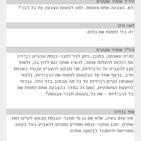
היו"ר אופיר אקוניס
¶
לא. הצבעה אחת פותחת. למה לעשות הצבעה על כל דבר?
לאה ורון
¶
זה כדי לפתוח את כולם.
היו"ר אופיר אקוניס
¶
מכיון שאנחנו, כמובן, ניתן לכל לחבר-כנסת שהגיש רביזיה
את הזכות להעלות אותה, להציג אותה וגם לדון בה, ולאחר
מכן להצביע על הרביזיות, אני מבקש להצביע עכשיו באבחת
חרב, ברצף אחד על הבקשות לפתוח את הרביזיות, כלומר
שאנחנו נקיים רביזיות על כל מה שכתוב בדף הזה. גברתי
היועצת המשפטית, האם זה בסדר בהצבעה אחת לפתוח את
כל הרביזיות - את כל בקשות חברי-הכנסת?
אתי בנדלר
¶
אין שום בעיה, אלא אם כן מי מחבר-הכנסת מבקש לקיים זאת
אחרת. יתכן שחבר-כנסת מסויים מתכוון להצביע בעד בקשה
מסויימת ולהתנגד לבקשה אחרת.