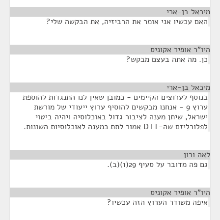
מיכאל בן-ארי
¶
האם עכשיו אני אומר את הרביזיה, את הבקשה שלי?
היו"ר אופיר אקוניס
¶
כן. מה אתה בעצם מבקש?
מיכאל בן-ארי
¶
בנוסף לערוצים הקיימים - כמובן שאין לנו התנגדות להוספת
ערוץ 9 - אנחנו מבקשים להוסיף ערוץ ייעודי של מורשת
ישראל, שיתן מענה לציבור גדול באוכלוסיה ויהיה ביטוי
לפלורליזם שה-DTT אמור לתת כמענה לאוכלוסיות השונות.
לאה ורון
¶
גם פה מדובר על סעיף 29(1)(ב).
היו"ר אופיר אקוניס
¶
איפה משודר הערוץ הזה עכשיו?