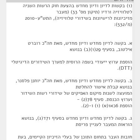
(1) בקשות לדיון ודיון מחדש בהצעת חוק הרשות השניה
לטלוויזיה ורדיו (תיקון מס' 33) (מעבר
מזיכיונות לרישיונות בשידורי טלוויזיה), התש"ע-2010
(מ/532):
א. בקשה לדיון מחדש ודיון מחדש, מאת חה"כ רוברט
אילטוב, בסעיף 29(1)(ב) בנושא
הוספת ערוץ ייעודי בשפה הרוסית למערך השידורים הדיגיטלי
(DTT).
ב. בקשה לדיון מחדש ודיון מחדש, מאת חה"כ יוחנן פלסנר,
בנושא קבלת אישור להחלטת
המועצה לשנות מיקום האפיקים של שידורי רשות השידור
וערוץ הכנסת. סעיף 78(2) -
הוספת 6כא1(א) (1) ו-(2).
ג. בקשה לדיון מחדש ודיון מחדש בסעיף 71ד(ג), בנושא
הוראות המעבר לעניין פריסת
חובות העבר בתחום התוכן של בעלי הזיכיון הקיימים, בעת