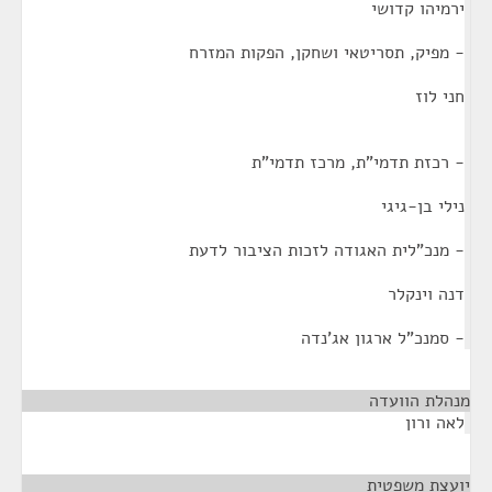
ירמיהו קדושי
- מפיק, תסריטאי ושחקן, הפקות המזרח
חני לוז
- רכזת תדמי"ת, מרכז תדמי"ת
נילי בן-גיגי
- מנכ"לית האגודה לזכות הציבור לדעת
דנה וינקלר
- סמנכ"ל ארגון אג'נדה
מנהלת הוועדה
¶
לאה ורון
יועצת משפטית
¶