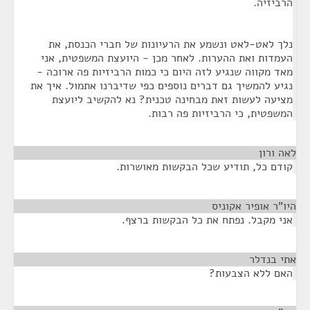
הרביזיה.
נלך לאט-לאט ונשמע את הרעיונות של חברי הכנסת, את
העמדות ואת ההערות. לאחר מכן - היועצת המשפטית, אני
מאד מקווה שנגיע לזה היום כי כמות הרביזיות פה ארוכה -
נגיע להמשיך גם דברים נוספים כפי שדיברנו אתמול. איך את
מציעה לעשות זאת מבחינה טכנית? נא להקשיב ליועצת
המשפטית, כי הרביזיות פה רבות.
לאה ורון
¶
קודם כל, תודיע שכל הבקשות מאושרות.
היו"ר אופיר אקוניס
¶
אני מקבל. נפתח את כל הבקשות ברצף.
אתי בנדלר
¶
האם ללא הצבעות?