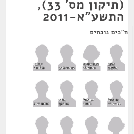
(תיקון מס' 33),
התשע"א-2011
ח"כים נוכחים
אנסטסיה
זאב
יוחנן
מיכאלי
אלקין
עמיר פרץ
פלסנר
מיכאל
ישראל
אורי
בן-ארי
חסון
אורבך
נסים זאב