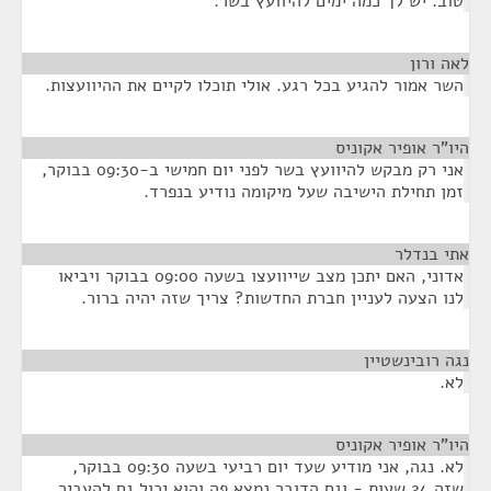
טוב. יש לך כמה ימים להיוועץ בשר.
לאה ורון
¶
השר אמור להגיע בכל רגע. אולי תוכלו לקיים את ההיוועצות.
היו"ר אופיר אקוניס
¶
אני רק מבקש להיוועץ בשר לפני יום חמישי ב-09:30 בבוקר,
זמן תחילת הישיבה שעל מיקומה נודיע בנפרד.
אתי בנדלר
¶
אדוני, האם יתכן מצב שייוועצו בשעה 09:00 בבוקר ויביאו
לנו הצעה לעניין חברת החדשות? צריך שזה יהיה ברור.
נגה רובינשטיין
¶
לא.
היו"ר אופיר אקוניס
¶
לא. נגה, אני מודיע שעד יום רביעי בשעה 09:30 בבוקר,
שזה 24 שעות - וגם הדובר נמצא פה והוא יכול גם להעביר