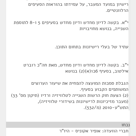
רישיון במועד המעבר, על עמידתו בהוראות הסעיפים
הרלוונטיים.
י"א. בקשה לדיון מחדש ודיון מחדש בסעיפים 5 ו-8 לתוספת
השנייה, בנושא מחויבויות
עתיד של בעלי רישיונות בתחום התוכן.
י"ב. בקשה לדיון מחדש ודיון מחדש, מאת חה"כ רוברט
אילטוב, בסעיף 6כ1(א)(2) בנושא
הגבלת סמכות המועצה להפחית את שיעור הערוצים
המשותפים הקבוע בסעיף.
(2) הצעת חוק הרשות השנייה לטלוויזיה ורדיו (תיקון מס' 33)
(מעבר מזיכיונות לרישיונות בשידורי טלוויזיה),
התש"ע-2010 (מ/532).
נכחו
¶
חברי הוועדה: אופיר אקוניס - היו"ר