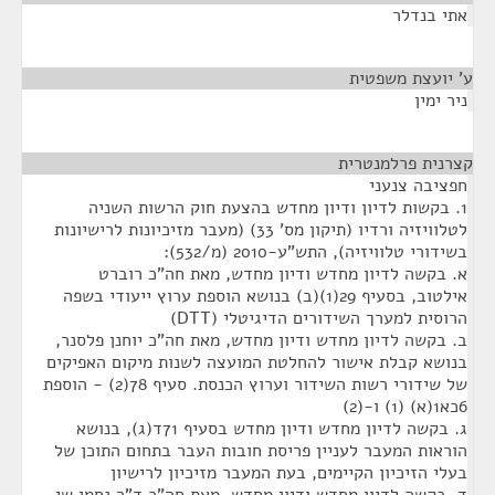
אתי בנדלר
ע' יועצת משפטית
¶
ניר ימין
קצרנית פרלמנטרית
¶
חפציבה צנעני
1. בקשות לדיון ודיון מחדש בהצעת חוק הרשות השניה
לטלוויזיה ורדיו (תיקון מס' 33) (מעבר מזיכיונות לרישיונות
בשידורי טלוויזיה), התש"ע-2010 (מ/532):
א. בקשה לדיון מחדש ודיון מחדש, מאת חה"כ רוברט
אילטוב, בסעיף 29(1)(ב) בנושא הוספת ערוץ ייעודי בשפה
הרוסית למערך השידורים הדיגיטלי (DTT)
ב. בקשה לדיון מחדש ודיון מחדש, מאת חה"כ יוחנן פלסנר,
בנושא קבלת אישור להחלטת המועצה לשנות מיקום האפיקים
של שידורי רשות השידור וערוץ הכנסת. סעיף 78(2) - הוספת
6כא1(א) (1) ו-(2)
ג. בקשה לדיון מחדש ודיון מחדש בסעיף 71ד(ג), בנושא
הוראות המעבר לעניין פריסת חובות העבר בתחום התוכן של
בעלי הזיכיון הקיימים, בעת המעבר מזיכיון לרישיון
ד. בקשה לדיון מחדש ודיון מחדש, מאת חה"כ ד"ר נחמן שי,