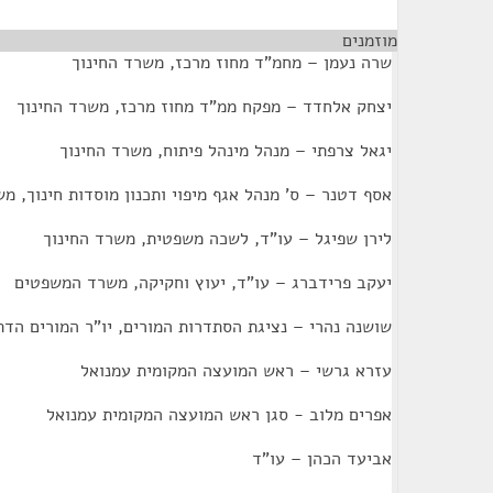
מוזמנים
¶
שרה נעמן – מחמ"ד מחוז מרכז, משרד החינוך
יצחק אלחדד – מפקח ממ"ד מחוז מרכז, משרד החינוך
יגאל צרפתי – מנהל מינהל פיתוח, משרד החינוך
אסף דטנר – ס' מנהל אגף מיפוי ותכנון מוסדות חינוך, מ
לירן שפיגל – עו"ד, לשכה משפטית, משרד החינוך
יעקב פרידברג – עו"ד, יעוץ וחקיקה, משרד המשפטים
שושנה נהרי – נציגת הסתדרות המורים, יו"ר המורים הדתי
עזרא גרשי – ראש המועצה המקומית עמנואל
אפרים מלוב - סגן ראש המועצה המקומית עמנואל
אביעד הכהן – עו"ד