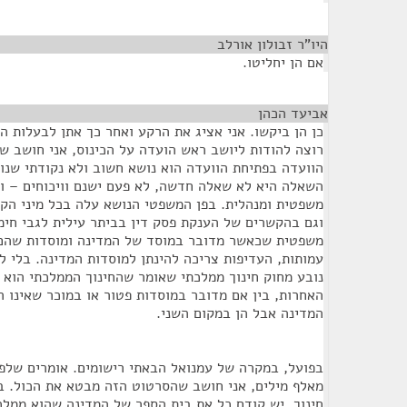
היו"ר זבולון אורלב
¶
אם הן יחליטו.
אביעד הכהן
¶
כן הן ביקשו. אני אציג את הרקע ואחר כך אתן לבעלות ה
רוצה להודות ליושב ראש הועדה על הכינוס, אני חושב ש
הוועדה בפתיחת הוועדה הוא נושא חשוב ולא נקודתי שנוג
השאלה היא לא שאלה חדשה, לא פעם ישנם וויכוחים – 
משפטית ומנהלית. בפן המשפטי הנושא עלה בכל מיני הק
וגם בהקשרים של הענקת פסק דין בביתר עילית לגבי חי
משפטית שכאשר מדובר במוסד של המדינה ומוסדות שהם 
עמותות, העדיפות צריכה להינתן למוסדות המדינה. בלי ל
נובע מחוק חינוך ממלכתי שאומר שהחינוך הממלכתי הוא 
האחרות, בין אם מדובר במוסדות פטור או במוכר שאינו רש
המדינה אבל הן במקום השני.
בפועל, במקרה של עמנואל הבאתי רישומים. אומרים שלפע
מאלף מילים, אני חושב שהסרטוט הזה מבטא את הכול. ב
חינוך. יש קודם כל את בית הספר של המדינה שהוא ממלכת