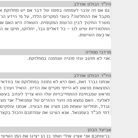
היו"ר זבולון אורלב
¶
גם אם זה עובר לעמותה בסופו של דבר אם יש מחלוקת או
מקבל את ההחלטה? בשני המקרים הללו, על פי הידע הראש
משרד החינוך לבין הרשות המקומית. השאלה היא האם אנ
התלמודיות שיש לנו – כל דאלים גבר, יחלוקו, תיקו או ה
ארבעת השיטות.
מרדכי ממליה
¶
אני לא חושב שזו סוגיה שנתונה במחלוקת.
היו"ר זבולון אורלב
¶
אנחנו נברר זאת, ואם היא לא נתונה במחלוקת אז בוודאי 
התוצאות מראש לא הייתי מקיים את הדיון. הואיל ועורך ה
מראש שמבחינת ההתחייבויות שלו הוא צריך לעזוב בעשר,
לאלעד. האם נמצא פה וועד ההורים של עמנואל? אני מצ
גנדל, תחליטו שאחת מכן תציג את הבעיה. אנחנו עוסקים
דתי חב"ד בעמנואל. אנא הציגו את עמדתכם והכול בקצר
אביעד הכהן
¶
ברשותכם אני אציג אולי ואחר כן הן יציגו את הפן האישי