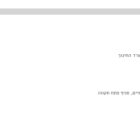
שרד החינוך
ים, סניף פתח תקווה