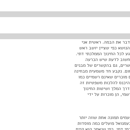
דבר את הבמה. ראשית אני
הנושא כפי שציין יושב ראש
ע לכל החינוך הממלכתי דתי.
וחשוב לדעת שיש הכרעה
שרים, גם בהקשרים של מבנים
מום. נקבע חד משמעית מבחינה
מוכרים שאינם רשמיים כמו
היכנס להלכות משפטיות זה
דרך המלך ושיטות החינוך
מי, הן מוכרות על ידי
מים תמונה אחת שווה יותר
עמנואל פועלים כמה מוסדות
י דתי, כפי שנאמר הוא קיים