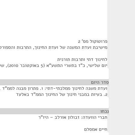
פרוטוקול מס' 2
מישיבת ועדת המשנה של ועדת החינוך, התרבות והספורט
לחינוך דתי ותרבות תורנית
יום שלישי, כ"ז בתשרי התשע"א (5 באוקטובר 2010), שעה 09:00
סדר היום
ועדת משנה לחינוך ממלכתי-דתי: 1. פתרון מבנה לממ"ד בעמנואל
2. בעיות במבני חינוך של החינוך הממ"ד באלעד
נכחו
¶
חברי הוועדה: זבולון אורלב – היו"ר
חיים אמסלם