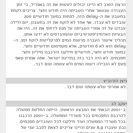
הרצון הטוב לא היינו יכולים לעשות את זה באפריל, כי זמן
העבודה שנשאר אחרי השביתה היה חודש וחצי. צריכים לקחת
בחשבון את ה-delay הזה. לפחות במשך חודשיים 200
עובדים לא עבדו. אף אחד לא לוקח את זה בחשבון. יום ולילה
עבדנו על זה אחרי השביתה על מנת לדחוף את זה. היו את
הבעיות האדמיניסטרטיביות שהמהנדסים לא ידעו אותן.
תהליך אישור העברה מרשות המים לפרקליטות לוקח זמן. ה-
delay הוא לא 6 חודשים, אלא מקסימום חודשיים וחצי.
במשך חודש וחצי, חודשיים חילקנו והרכבנו מיליון וחצי
חסכמים. לא היה דבר כזה במדינת ישראל. אתה אמרת שאף
פעם לא הובילה רשות המים ולא עשתה שום דבר.
ניצן הורוביץ
¶
לא אמרתי שלא עשתה שום דבר.
יעקב לב
¶
ב-2001 הבאתי את המבצע הראשון. הייתה החלטת ממשלה
להרכבת החסכמים בכל משרדי הממשלה. ב-2001 הרכבנו
בכל משרדי הממשלה ועוד חילקנו לכל העובדים חסכמים.
נכון שעברו 8,9 שנים והיינו צריכים לצאת לסבב שני של