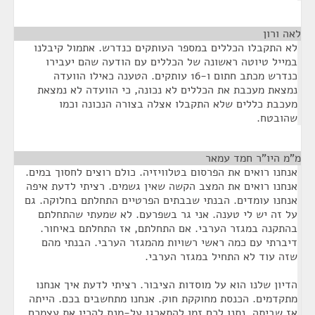
לאה ורון
¶
לא התקבלו הכללים במספר העותקים כנדרש. אתמול קיבלנו
במייל טיוטה ראשונה של הכללים עם הודעה שהם יעבירו
כנדרש מכתב חתום ו-16 עותקים. הטענה כאילו הוועדה
נמצאת מעכבת את הכללים לא נכונה, כי הוועדה לא נמצאת
מעכבת כללים שלא התקבלו אצלה בצורה הנכונה וכמו
שהובטח.
מ"מ היו"ר חמד עמאר
¶
אנחנו רואים את הפרסום בטלוויזיה. כולם רוצים לחסוך במים.
אנחנו רואים את המצב הקשה שאין גשמים. רציתי לדעת איפה
אנחנו עומדים. הבנתי שבבתים הפרטיים התחלתם בחלוקה. גם
על זה יש לי טענה. אני גר בשפרעם. לא שמעתי שהתחלתם
בהתקנה במגזר הערבי. אם התחלתם, אז התחלתם באיחור.
דיברתי עם כמה ראשי רשויות מהמגזר הערבי. הבנתי מהם
שזה עוד לא התחיל במגזר הערבי.
הדיון שלנו הוא על מוסדות הציבור. רציתי לדעת איך אנחנו
מתקדמים. הכנסת מחוקקת חוק. אנחנו מתחשבים בכם. הייתה
אז שביתה. נתנו לכם זמן להתארגן על-מנת להכין את עצמכם.