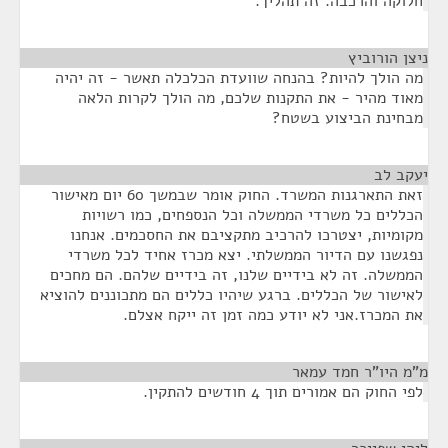
חלוקה והרכבה. זה תהליך.
ניצן הורוביץ
¶
מה הולך להיות? בהנחה שוועדת הכלכלה תאשר - זה יהיה
מאוד מהיר - את התקנות שלכם, מה הולך לקרות הלאה
מבחינת הביצוע בשטח?
יעקב לב
¶
זאת התארגנות המשרד. החוק אומר שבמשך 60 יום מאישור
הכללים כל משרדי הממשלה וכל הנספחים, כמו רשויות
מקומיות, יצטרכו להרכיב מתקציבם את החסכמים. אנחנו
נפגשנו עם הדיור הממשלתי. יצא מכרז אחיד לכל משרדי
הממשלה. זה לא בידיים שלנו, זה בידיים שלהם. הם מחכים
לאישור של הכללים. ברגע שיהיו כללים הם מתכוננים להוציא
את המכרז.אני לא יודע כמה זמן זה ייקח אצלם.
מ"מ היו"ר חמד עמאר
¶
לפי החוק הם אמורים תוך 4 חודשים להתקין.