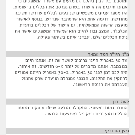
ומוסכם. בין לבין ניהלנו גם מגעים עם משרד המשפטים כי
אנחנו חייבים את אישורו בטרם נפרסם את הכללים ברשומות.
היו מספר עניינים משפטיים שנוגעים לכללים שדרשו חשיבה
מחודשת. דוגמה אחת היא שהסתבר שנדרש, בנוסף לאישור
מועצת הרשות הממשלתית, גם אישור של הכללים בוועדת
הכלכלה. המצב נכון להיום הוא שמשרד המשפטים אישר את
נוסח הכללים שלנו. עבדנו איתם בשיתוף פעולה.
מ"מ היו"ר חמד עמאר
¶
עד 30 באפריל היינו צריכים לאשר את זה. אנחנו היום
בנובמבר. אנחנו מדברים על יותר מ-6 חודשים. זה איחור.
היה לכם זמן לפני 30 באפריל. ב-30 באפריל הייתם אמורים
להתקין את התקנות. הבנתי ממנהלת הוועדה שרק אתמול
העברתם את הנוסח הראשוני.
לאה ורון
¶
הועבר נוסח ראשוני. התקבלה הודעה ש-16 עותקים מנוסח
הכללים מועברים במקביל באמצעות הדואר.
ניצן הורוביץ
¶