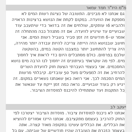
מ"מ היו"ר חמד עמאר
¶
גם אנחנו לא מבינים. התשובה של נציגת רשות המים לא
מספקת את הוועדה. במקום לקחת את הנושא ברצינות הראויה
ולהביא 16 עותקים, שולחים את זה בדואר כדי שיתעכב עוד
שבועיים עד שיגיע לוועדה. אם זה מתנהל ככה מהתחלה זה
אומר ש-6 חודשים זה זמן סביר בשביל רשות המים. אני
חושב שבנושא הזה הייתה צריכה להיות עבודה יותר מהירה,
היה צריך להתחשב יותר במצבנו הקשה במים, בהשקעה
שלכם בפרסום. כולם מסתכלים היום כדי לראות איך לחסוך
מים. לפי מה שקראתי בעיתונים זה יחסוך לנו הרבה מים נושא
החסכמים. אני בעצמי העברתי הצעת חוק לוועדת השרים
להרחיב את זה למפעלים מעל 50 עובדים. קיבלתי מרשות
המים הסכמה לכך. אני רואה כאן שאנחנו נשארים במקום. זה
יגיע רק בעוד שבועיים. נראה כמה זמן ייקח עד שנאשר את
כל התקנות ועד שתתחילו להיכנס למוסדות הציבור.
יעקב לב
¶
אנחנו לא ניכנס למוסדות ציבור. מוסדות הציבור יצטרכו לפי
החוק להרכיב בעצמם מתקציבם. אנחנו היינו אמורים להוציא
את הכללים. את הכללים עשינו בתקופה מאוד קצרה. אתה
בעצמך הזכרת את העובדה שהיו חודשיים של שביתה. עם כל