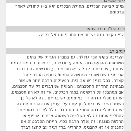
ליהי שפייכר
¶
מיום קביעת הכללים. תחולת הכללים היא ב-1 לחודש לאחר
פרסומם.
מ"מ היו"ר חמד עמאר
¶
לפי הקצב הזה נעבור את החורף ונתחיל בקיץ.
יעקב לב
¶
הצריכה בקיץ הכי גדולה. גם במכרז הגדול של בתים
משותפים ההתארגנות הייתה 5 חודשים, כי צריכים היינו לגייס
צוותים, צריכים היינו להביא חסכמים. 3 חודשים זה הרכבה.
אני מניח שבמשרדי הממשלה התקופה תהיה הרבה יותר
קצרה. בכל בניין יש אב בית. הפעילות הרבה יותר פשוטה
מבחינת החדרת החסכמים . הבעיה שמדברים רק על חסכמים.
אם תסתכלו על הרשימה בתוך הכללים, אז זה לא רק חסכמים,
יש גם מכלי הדחה דו-כמותיים, יש ברזים . זה לא כל כך
פשוט. היינו צריכים לדון עם בעלי עניין אם להכניס את זה.
יש גם מכלי הדחה סמויים. הם בדרך כלל לא דו-כמותיים.
להחליף אותם זה לא רגולציה פשוטה. צריכים שיפוץ או
החלפת מנגנון. זה עולה הרבה כסף. הייתה התלבטות אם
להכניס או לא להכניס. להחליף ברז רגיל עם לחצן לברז