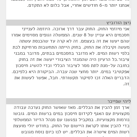
אנחנו יותר מ-6 חודשים אחרי, אבל כלום לא התקדם.
ניצן הורוביץ
¶
אני מיוזמי החוק. החוק עבר דרך ארוכה. היוזמה לענייני
חסכמים היא עניין של 8 שנים. הממשלה וגופים מסוימים אמרו
שהם יעשו את זה בעצמם. זה לא קרה עד שהכנסת עשתה
מעשה וקיבלה את החוק. בחוק הייתה התחשבות מרחיקת לכת
כלפי רשות המים. לא מדובר בחסכמים בבתים, מדובר במבני
ציבור.כל הרעיון היה שהמגזר הציבורי יעשה את זה בחוק
כחובה על-מנת לתת מסר לציבור הכללי וכדי להשיג חיסכון
אפקטיבי במים. יותר מחצי שנה עברה. הביקורת היא כלפיכם.
הדברים האלה זכו לסיקור תקשורתי. חבל, אפשר לעשות את
זה.
ליהי שפייכר
¶
ארך זמן להכין את הכללים. מאז שאושר החוק נערכה עבודה
מקצועית עם האגף לקידום חיסכון במים ברשות המים. גובשו
נורמות מקצועיות. במקביל נפגשנו עם מנהל הדיור הממשלתי
כדי להכין אותו לקראת היישום של החוק. בחודש יולי מועצת
רשות המים אישרה את הכללים. יש לנו כיום נוסח מגובש