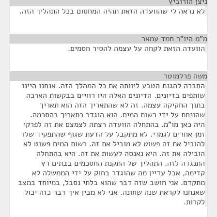
ניצן הורוביץ
¶
לא נראה לי שהוועדה הזאת תהיה המחסום בכל התהליך הזה.
מ"מ היו"ר חמד עמאר
¶
הוועדה הזאת לקחה על עצמה להסיר חסמים.
משה פרלמוטר
¶
החברה להגנת הטבע ליוותה את כל המהלך הזה. אנחנו היינו
שותפים בדיונים. הדיונים האלה היו רוויים בבקשות הארכה
בתוך החקיקה עצמה. זה לא שהתאריך הזה הוא תאריך
שהונחת על ידי רשות המים. הוא הוגדר כתאריך בהסכמה.
היה כאן מו"מ. בהתחלה הוועדה רצתה לצמצם את זה לפרקי
זמן אחרים לגמרי. לא מתקבל על הדעת שגוף שהתפקיד שלו
להוביל את זה פשוט לא מוביל את זה. רשות המים פשוט לא
הובילה את זה. היא נאנסה לעשות את זה. היא בהתחלה
התנגדה לזה. התהליך של התקנת החסכמים בבתים רץ
קדימה, אבל עדיין מה שהוגדר בחוק על ידי הממשלה לא
מתקדם. אני חושב שזה דבר שהוא בלתי נסבל, במיוחד במצב
שאנחנו לקראת שנה שחונה. אני לא מבין איך דבר כזה יכול
לקרות.