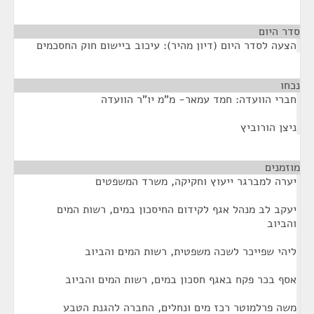
סדר היום
הצעה לסדר היום (דיון מהיר): עיכוב ביישום חוק החסכמים
נכחו
¶
חברי הוועדה: חמד עמאר- מ"מ יו"ר הוועדה
ניצן הורוביץ
מוזמנים
¶
יערה למברגר ייעוץ וחקיקה, משרד המשפטים
יעקב לב מנהל אגף לקידום החיסכון במים, רשות המים
והביוב
ליהי שפייכר לשכה משפטית, רשות המים והביוב
אסף בכר פקח באגף חסכון במים, רשות המים והביוב
משה פרלמוטר רכז מים ונחלים, החברה להגנת הטבע