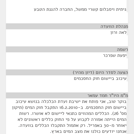
גיתית ויסבלום קשרי ממשל, החברה להגנת הטבע
מנהלת הוועדה
¶
לאה ורון
רשמה
¶
יפעת שפרכר
הצעה לסדר היום (דיון מהיר)
¶
עיכוב ביישום חוק החסכמים
מ"מ היו"ר חמד עמאר
¶
בוקר טוב, אני פותח את ישיבת ועדת הכלכלה בנושא עיכוב
ביישום חוק החסכמים. ב-16.2.2010 התקבל חוק המים (תיקון
מס' 26). הכללים המהווים כתנאי ליישום לא אושרו. רשות
המים הייתה אמורה לקבוע על פי החוק כללים ראשונים לא
יאוחר מ-30 באפריל. רק אתמול התקבלו הכללים בוועדה.
אנחנו יודעים כולנו את מצב המים בארץ.