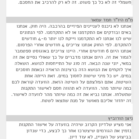
חשמלי זה לא כל כך פשוט. זה לא רק להרכיב את החסכם.
מ"מ היו"ר חמד עמאר
¶
אנחנו לא ניכנס לעניינים הפיזיים בהרכבה. היה חוק. אנחנו
באים ובודקים אם התקדמנו או לא התקדמנו. לפי הנתונים
שיש לנו אנחנו לא התקדמנו וייקח לנו יותר מ-4 חודשים
להתקדם. לפי החוק אנחנו צריכים 4 חודשים אחרי הפרסום.
אנחנו היום 6 חודשים אחרי. היינו צריכים באוגוסט ספטמבר
לגמור את זה. היום אנחנו מדברים על כך שאולי נסיים את זה
במאי, יוני שנה הבאה. זה סוג של התייחסות לנושא. השאלה
איך לוקחים את הנושא הזה ברצינות הראויה ובאמת חוסכים
במים. יש כל מיני שיטות לחסוך במים. זאת הייתה אחת
השיטות. אתם המלצתם על השיטה הזאת. הוועדה קוראת לכם
כמה שיותר מהר. הוועדה לא תהווה חסם לאישור התקנות
שתשלחו. אנחנו נביא את זה כמה שיותר מהר לוועדה לאישור.
זה יחזור אליכם מאושר על מנת שתצאו לשטח.
ניצן הורוביץ
¶
אני מציע שלדיון הקרוב שיהיה בוועדה על אישור התקנות
נזמין את הגורמים שיצטרכו אחר כך לבצע, כדי שנדון
בביצוע של העניין, לא עוד דיון.