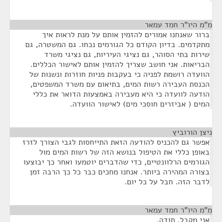
מ"מ היו"ר חמד עמאר
¶
ברור שאנחנו אמורים להזמין אותם על מנת לראות איך
מתקדמים. בדיון הקודם כל הגורמים נכחו. גם המשטרה, גם
שירות בתי הסוהר, גם נציגי העיריות, גם נציגי משרד
הבריאות. אני חושב שצריך להזמין אותם לאישור הכללים.
הוועדה רושמת לפניה כי בעקבות פניות חוזרות ונשנות של
הכנסת העבירה רשות המים, בתיאום עם משרד המשפטים,
הודעה לוועדה כי היא מעבירה באמצעות הדואר את כללי
המים ( אביזרים חוסכי מים) לאישור הוועדה.
ניצן הורוביץ
¶
אפשר גם להכניס להודעה הזאת התייחסות לגבי הצורך לזרז
באופן כללי את הטיפול בנושא הזה של רשות המים מול
הגורמים הרלוונטיים, כדי שהדברים יוטמעו ואחר כך יבוצעו
בצורה המהירה ביותר. אנחנו מחכים כבר כל כך הרבה זמן
לדבר הזה. חבל על כל יום.
מ"מ היו"ר חמד עמאר
¶
אני מקבל. תודה.