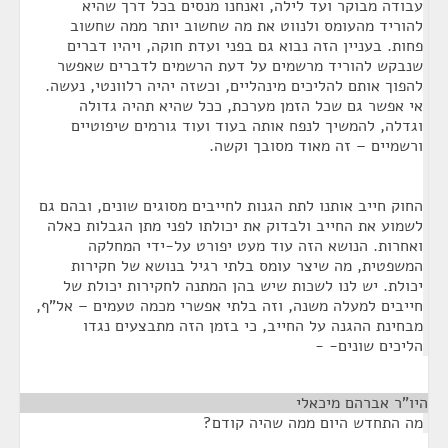
עבודה מבוקר ועד לילה, ואנחנו מנסים בכל דרך שהיא
להוריד מהעומס ולנווט את מה שחשוב יותר ממה שחשוב
פחות. בעניין הזה נבוא גם בפני ועדת חוקה, ויהיו דברים
שנבקש להוריד מרשמים על דעת הרשמים לדברים שאפשר
להפוך אותם להליכים מינהליים, וכשזה יהיה רלוונטי, נעשה.
אי אפשר גם שכל הזמן מערכת, ככל שהיא תהיה גדולה
וגדלה, להמשיך לנפח אותה בעוד ועוד גורמים שיפוטיים
ורשמיים – זה מאוד מסובך וקשה.
החוק חייב אותנו לתת הגנות לחייבים מסוגים שונים, ובהם גם
לשמוע את החייב ולבדוק את יכולתו לפני מתן הגבלות כאלה
ואחרות. הנושא הזה עוד מעט יפורט על-ידי המחלקה
המשפטית, מה שיצר עומס בלתי רגיל בנושא של חקירות
יכולת. יש לנו לשכות שיש בהן המתנה לחקירות יכולת של
חייבים למעלה משנה, וזה בלתי אפשרי מכמה טעמים – אל"ף,
מבחינת ההגנה על החייב, כי בזמן הזה מתבצעים נגדו
הליכים שונים- -
היו"ר אברהם מיכאלי
¶
מה התחדש היום ממה שהיה קודם?