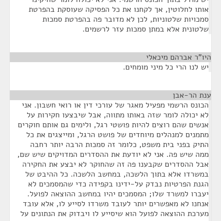
אותו לחלוטין, אך לקחנו את כל הפסיקה שעוסקת בהפרטת
סמכויות שלטוניות, לכן לא מדובר פה בהפרטת סמכות
שלטונית אלא במתן סמכות עזר לרשמים.
היו"ר אברהם מיכאלי
¶
יש לנו הרי כל מיני מומחים.
ענת הר-אבן
¶
הכונס הרשמי מפעיל מאגר של עורכי דין או רואי חשבון. אני
לא יכולה לומר שזה באותו מתווה, אבל שיבצעו חקירות על
אנשים שהם רוצים להיות פושטי רגל, ולימים גם אותם חוקרים
מתמנים למנהלים מיוחדים של פושט הרגל, ומייצגים את כל
התיק בפני בית משפט, כלומר זה סמכות הרבה יותר רחבה
ממה שיש פה. אני לא יודעת את ההסדרים המדויקים שיש שם,
אבל ההסדרים שקבענו פה זה שהחוקר לא יבצע את החקירה
במשרדו אלא בתוך הלשכה, במחשב הלשכה. כל ההיבט של
הגנת הפרטיות נבדק על-ידינו בקפידה כדי שהמסמכים לא
יעברו למשרד שלו; המסמכים יהיו במחשב ההוצאה לפועל.
אנחנו לא מאפשרים יותר לעובד משרדו לסייע לו, אלא עובד
מערכת ההוצאה לפועל הוא שיסייע לו ויבדוק את הנתונים על