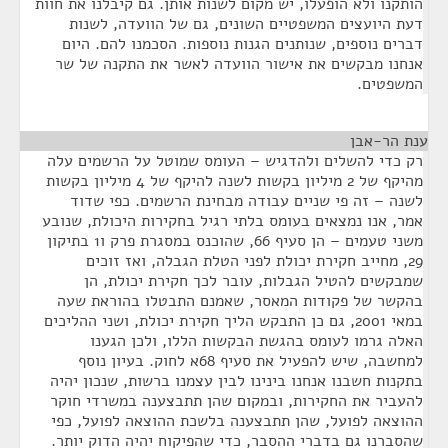
הותקנו ולא הופעלו, יש מקום לשנות אותן. גם קיבלנו את חוות
דעת היועצים המשפטיים השונים, גם של הוועדה, לשנות
דברים נוספים, שנותנים הגנות נוספות. הסכמנו להם. היום
אנחנו מבקשים את אישור הוועדה לאשר את התקנה של שר
המשפטים.
ענת הר-אבן
¶
רק כדי להשלים ולהדגיש – העומס שמוטל על הרשמים עלה
מהיקף של 2 מיליון בקשות לשנה להיקף של 4 מיליון בקשות
לשנה – זה פי שניים עבודה מבחינת הרשמים. כפי שדוד
אמר, אנו נמצאים בעומס בלתי רגיל בחקירות היכולת, שנובע
משני טעמים – הן סעיף 66, שהוכנס במסגרת פרק ו1 בתיקון
29, מחייב חקירת יכולת לפני הטלת הגבלה, ואז זוכים
שמבקשים להטיל הגבלות, עובר לכך חקירת יכולת, הן
בהקשר של פקודות המאסר, שאמנם התבטלו בהוראת שעה
במאי 2001, גם כן התבקש הליך חקירת יכולת, ושני ההליכים
האלה גרמו לעומס בהגשת הבקשות הללו, ולכן הגענו
למחשבה, שיש להפעיל את סעיף 68א לחוק. בעיון נוסף
בתקנות חשבנו אנחנו בינינו לבין עצמנו ברשות, שנכון יהיה
להעביר את החקירות, ובמקום שהן תתבצענה במשרדי חוקר
ההוצאה לפועל, שהן תתבצענה בלשכת ההוצאה לפועל, כפי
שהסברנו גם בדברי ההסבר, כדי שהפיקוח יהיה הדוק יותר.