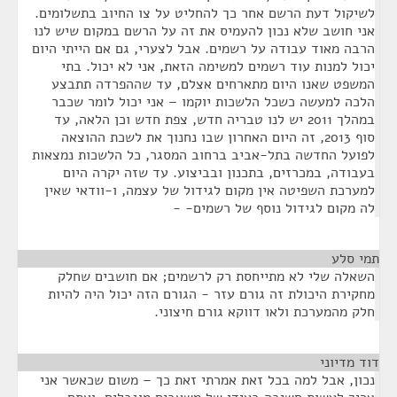
לשיקול דעת הרשם אחר כך להחליט על צו החיוב בתשלומים.
אני חושב שלא נכון להעמיס את זה על הרשם במקום שיש לנו
הרבה מאוד עבודה על רשמים. אבל לצערי, גם אם הייתי היום
יכול למנות עוד רשמים למשימה הזאת, אני לא יכול. בתי
המשפט שאנו היום מתארחים אצלם, עד שההפרדה תתבצע
הלכה למעשה כשכל הלשכות יוקמו – אני יכול לומר שכבר
במהלך 2011 יש לנו טבריה חדש, צפת חדש וכן הלאה, עד
סוף 2013, זה היום האחרון שבו נחנוך את לשכת ההוצאה
לפועל החדשה בתל-אביב ברחוב המסגר, כל הלשכות נמצאות
בעבודה, במכרזים, בתכנון ובביצוע. עד שזה יקרה היום
למערכת השפיטה אין מקום לגידול של עצמה, ו-וודאי שאין
לה מקום לגידול נוסף של רשמים- -
תמי סלע
¶
השאלה שלי לא מתייחסת רק לרשמים; אם חושבים שחלק
מחקירת היכולת זה גורם עזר - הגורם הזה יכול היה להיות
חלק מהמערכת ולאו דווקא גורם חיצוני.
דוד מדיוני
¶
נכון, אבל למה בכל זאת אמרתי זאת כך – משום שכאשר אני