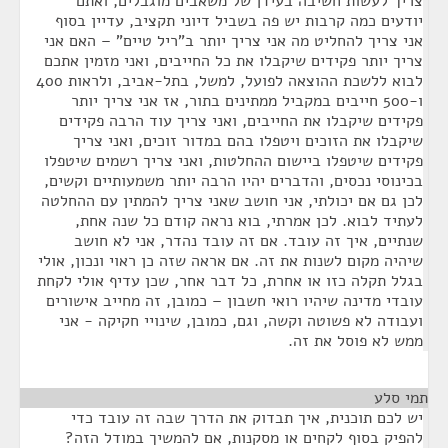
צריך לעשות חשיבה בעידן של משאבים מוגבלים, ואתם
יודעים כמה קרבות יש פה בשביל דיוני תקציב, עדיין בסוף
אני צריך להחליט מה אני צריך יותר ב"ריל טיים" – האם אני
צריך יותר פקידים שיקבלו את כל החייבים, ואני מזמין אתכם
לבוא ללשכת ההוצאה לפועל, למשל, בתל-אביב, ולראות 400
ו-500 חייבים במקביל ממתינים בתור, אז אני צריך יותר
פקידים שיקבלו את החייבים, ואני צריך עוד הרבה פקידים
שיקבלו את הזוכים ויטפלו בהם במדור זוכים, ואני צריך
פקידים שיטפלו ביישום ההחלטות, ואני צריך רשמים שיטפלו
בכינוסי נכסים, והדברים יהיו הרבה יותר משמעותיים וקשים,
לכן גם אם יכולתי, אני חושב שאני צריך להמתין עם ההחלטה
לעתיד לבוא. לכן אמרתי, בוא נראה קודם כל שנה אחת,
שנתיים, איך זה עובד. אם זה עובד נהדר, אני לא חושב
שיהיה מקום לשנות את זה. אם אראה שזה כן ראוי ונכון, אולי
בגלל תקלה כזו או אחרת, כל דבר אחר, שכן עדיף אולי לקחת
עובדי מדינה שיהיו רואי חשבון – כמובן, זה מחייב אישורים
ועבודה לא פשוטה וקשה, וגם, כמובן, שינויי חקיקה - אני
ממש לא פוסל את זה.
תמי סלע
¶
יש לכם תוכנית, איך תבדוק את הדרך שבה זה עובד כדי
להפיק בסוף לקחים או מסקנות, אם להמשיך במודל הזה?