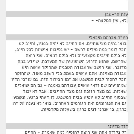
ענת הר-אבן
¶
לא, אין המלצה- -
היו"ר אברהם מיכאלי
¶
בואי נהיה מציאותיים. אם החייב לא יהיה בפניו, וחייב לא
יוכל לומר כמה מילים לרשם - יש נסיבות אישיות לכל חייב.
לא כולם חייבים מקצועיים ולא כולם רמאים. אני רוצה
שהרשם, שהוא הזרוע השיפוטית של המערכת, שיידע במה
מדובר. אני חושב שהעבודה הטכנית שהחוקר עושה היא
עבודה מצוינת. אתם עושים באמת כלי חשוב מאוד, שהחוקר
יוכל לחסוך לבית המשפט את זמן הבירור הזה. גם עורכי הדין
שמופיעים שם ודאי עושים עבודתם נאמנה – גם הם שואלים
שאלות, גם מצד הזוכה וגם מצד החייבים, אבל לא יכול
שבסוף החייב לא יופיע בבית המשפט. זו דעתי כרגע, ונשמע
גם את הפורומים ואת הגורמים האחרים. בואו לא נענה על זה
כרגע, כי אנחנו דנים כרגע בשאלות מקדמיות.
דוד מדיוני
¶
רק נקודה אחת אני רוצה להוסיף למה שאמרת - החיים