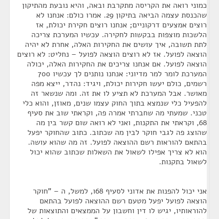
כמוני רואה את הקריסה מתקרבת ובאה, והיא נובעת מהתיקון
שהכנסת עצמה הביאה בתיקון 29. אמרו כולם: אנחנו לא
רוצים אמצעים דרקוניים; אנחנו רוצים חקירת יכולת, אז
הלשכות מוצפות בבקשות לחקירה. עכשיו המערכת צריכה
לתת תשובה, איך עושים את החקירות האלה, אחרת לא יהיה
הוצאה לפועל. אז לא רוצים הוצאה לפועל – נחליט: לא רוצים
הוצאה לפועל. אם אנחנו צריכים את החקירות האלה, יכולה
המערכת לומר למר מדיוני: אנחנו נותנים לך עכשיו 700
רשמים, כולם יעשו חקירות יכולת, ויגיד: נהדר, ייצא מפה
מאושר. אבל המערכת לא תציע לו את זה. ומה שנשאר זה
להפעיל כלי שנמצא בתוך החוק עצמו שנים, מאוזן, והוא כלי
טכני. שמעתי מה שחברתי אמרה פה, וקראתי שוב את סעיף
68, וקראתי את התקנות, ואני לא רואה שום קשר בין מה
שהוצג פה לגבי חוקר לבין מה שכתוב. כתוב שהחוקר יפעל
בהתאם להוראות רשם ההוצאה לפועל. זה מה שהוא עושה.
הוא לא צריך אפילו לשאול את השאלות שכתוב שהוא יכול
לשאול בתקנות.
אני יכול להפנות את אדוני לסעיף 68ו, למשל, ה – "חוקר
הוצאה לפועל יפעל מטעם רשם ההוצאה לפועל בהתאם
להוראותיו, יגיש לו דין וחשבון על הממצאים והתוצאות של