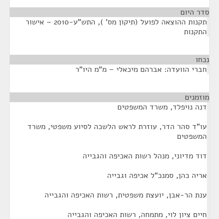
סדר היום
תקנות ההוצאה לפועל (תיקון מס' ), התש"ע-2010 – אישור
התקנות
נכחו
¶
חברי הוועדה: אברהם מיכאלי – מ"מ היו"ר
מוזמנים
¶
דנה נויפלד, משרד המשפטים
עו"ד סהר הדר, עוזרת לראש הלשכה לסיוע משפטי, משרד
המשפטים
דוד מדיוני, מנהל רשות האכיפה והגבייה
אריה כהן, סמנכ"ל אכיפה וגבייה
ענת הר-אבן, יועצת משפטית, רשות האכיפה והגבייה
חיים ציון לוי, מתמחה, רשות האכיפה והגבייה