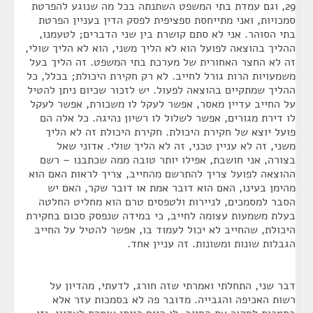
29, וגם עמדת בתי המשפט השתנתה בכל מה שנוגע להפרטת
סמכויות, ואני מתייחסת ספציפית לפסק הדין בעניין הפרטת
בתי הסוהר. אני לא סתם קושרת בין שני הדברים; לטעמנו,
ההליך בהוצאה לפועל הוא לא הליך משני, הוא לא הליך שולי,
זה לא החצר האחורית של מערכת בתי המשפט. זה הליך בעל
משמעויות הרות גורל לחייב. לא רק חקירת היכולת; בכלל, כל
ההליך שמתקיים בהוצאה לפעול. יש לזכור שכיום ניתן להטיל
על החייב עדיין מאסר, אפשר לעקל לו משכורת, אפשר לעקל
לו דירת מגורים, אפשר לשלול לו רשיון נהיגה. כל אלה הם
פועל יוצא של חקירת היכולת. חקירת היכולת זה לא הליך
משני, זה לא עניין טכני, זה לא הליך שולי. אדוני שאל
בצורה, אני חושבת, אפילו יותר טובה ממה שכתבנו – רשם
ההוצאה לפועל צריך להתרשם מהחייב, צריך לראות האם הוא
מהימן בעינו, האם הוא דובר אמת או דובר שקר, האם יש
הסבר למסמכים, לניירות ולטפסים טרם הוא מחליט החלטה
בעלת משמעות עצומה לחייב, כי במידה שנפסק סכום בחקירת
היכולת, שהחייב לא יכול לעמוד בו, אפשר להטיל על החייב
הגבלות שונות ומשונות. זה עניין אחד.
דבר שני, התחלתי ואמרתי שזה חורג, לדעתי, מהדיון על
רשות האכיפה והגבייה. מדובר פה לא בסמכות עזר אלא