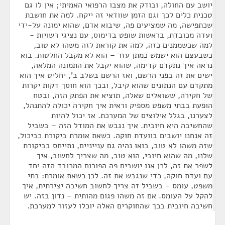
יושב עם החולה, ובודק את מצבו הרפואי האמיתי; אין לו גם
טכנית כלים לכך וגם הזמן שוודאי זה ייקח. למה את חושבת
שכתפישה, מה שמציעים פה, שיבוא אדם, שהוא ימונה על-ידי
ועדה מכובדת, בראשות שופט בדימוס, עם נציגי רשויות -
למה שכשממנים כזה, למה את קוראת לזה משהו לא טוב,
כשבעצם הוא ישמש כמתן עזר – הוא לא מקבל החלטות. בוא
נראה איך נתקדם קדימה, שהוא יקבל את התמונה המלאה,
ישים את זה בפני הרשם, ואז הרשם בשלב ב', יחליט איך הוא
מתקדם עם הנתונים שהוא קיבל, ובכך הוא חוסך דקות יקרות
של חקירה, ששואלים שאלה, תוציא את הפתק הזה, ובטח
הופעת בבתי משפט מספיק וראית איך חקירה יכולה להתנהל,
לצערנו, בגלל אילוצים של המערכת. אז יכול להיות
שהחשיבה היא חיובית. איך נגבש את המודל הזה – בשביל
זה אנחנו יושבים בוועדת חוקה. כשאת אומרת ביקורת כביכול,
שזה משהו לא טוב, בואו נהיה גם ענייניים, נתייחס בביקורת
שלנו, מה שהוא חיובי, הוא טוב, מה שצריך לחשוב, איך
לשפר את זה, לכן אנו יושבים פה הפורום המכובד הזה יחד
עם ועדת חוקה, כדי שנגבש את זה. לכן כשאת אומרת: בתי
משפט, עומס - בשביל זה צריך לחשוב חשיבה יצירתית, איך
להקל על העומס. אם זה משהו פגום מהותית – נדון בזה. יש
חשיבה חיובית בכך שהחוקרים האלה יוכלו לעזור למערכת.