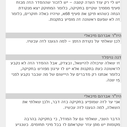
יש לי רק עוד הערה קטנה – יש לזכור שההסדר הזה מכוח
סעיף מסמיך שקיים בחקיקה, כלומר המחוקק יצא מנקודת
הנחה כשהוא תיקן את סעיף 68א, שיהיו כאלה חוקרים, כלומר
זה לא שפעם ראשונה זה מופיע בתקנות.
היו"ר אברהם מיכאלי
¶
לכן שאלתי על נקודת הזמן – למה הגענו לזה עכשיו.
דנה נויפלד
¶
זו שאלה שיכולה להישאל, ובצדק, אבל ההסדר הזה לא נקבע
לראשונה כעת בתקנות אלא יש לו עיגון מפורש בחקיקה,
כלומר אנחנו רק מדברים על היישום של מה שכבר נקבע לפני
15 שנה.
היו"ר אברהם מיכאלי
¶
אני ער לזה שמופיע בחקיקה כזה דבר, ולכן שאלתי את
השאלה, למה הגענו לזה עכשיו.
הדבר השני, שאלתי גם על המודל, כי בחקיקה בהרבה
מקומות יש מתן עזר שקראתם לו בכל מיני תחומים. כשנגיע