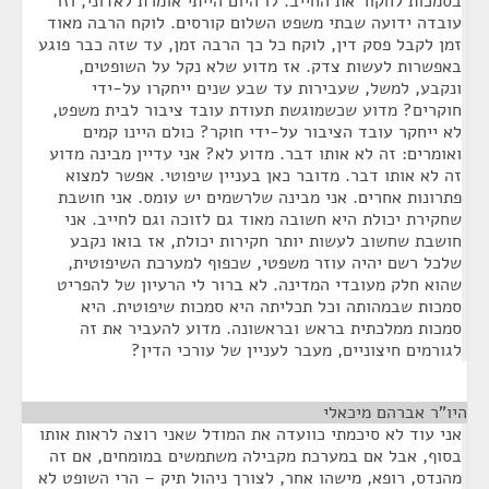
בסמכות לחקור את החייב. לו היום הייתי אומרת לאדוני, וזו
עובדה ידועה שבתי משפט השלום קורסים. לוקח הרבה מאוד
זמן לקבל פסק דין, לוקח כל כך הרבה זמן, עד שזה כבר פוגע
באפשרות לעשות צדק. אז מדוע שלא נקל על השופטים,
ונקבע, למשל, שעבירות עד שבע שנים ייחקרו על-ידי
חוקרים? מדוע שכשמוגשת תעודת עובד ציבור לבית משפט,
לא ייחקר עובד הציבור על-ידי חוקר? כולם היינו קמים
ואומרים: זה לא אותו דבר. מדוע לא? אני עדיין מבינה מדוע
זה לא אותו דבר. מדובר כאן בעניין שיפוטי. אפשר למצוא
פתרונות אחרים. אני מבינה שלרשמים יש עומס. אני חושבת
שחקירת יכולת היא חשובה מאוד גם לזוכה וגם לחייב. אני
חושבת שחשוב לעשות יותר חקירות יכולת, אז בואו נקבע
שלכל רשם יהיה עוזר משפטי, שכפוף למערכת השיפוטית,
שהוא חלק מעובדי המדינה. לא ברור לי הרעיון של להפריט
סמכות שבמהותה וכל תכליתה היא סמכות שיפוטית. היא
סמכות ממלכתית בראש ובראשונה. מדוע להעביר את זה
לגורמים חיצוניים, מעבר לעניין של עורכי הדין?
היו"ר אברהם מיכאלי
¶
אני עוד לא סיכמתי כוועדה את המודל שאני רוצה לראות אותו
בסוף, אבל אם במערכת מקבילה משתמשים במומחים, אם זה
מהנדס, רופא, מישהו אחר, לצורך ניהול תיק – הרי השופט לא