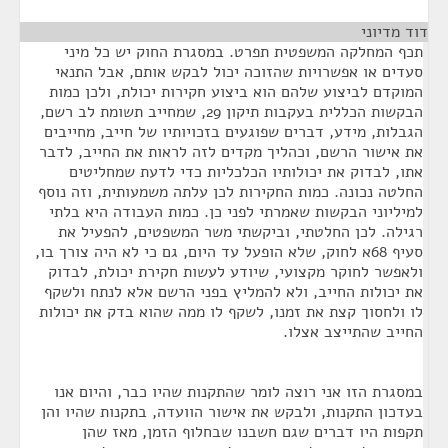
דוד מדיוני
¶
תכף המחלקה המשפטית תפרט. במסגרת החוק יש כל מיני
סעדים או אפשרויות שהזוכה יכול לבקש אותם, אבל התנאי
המוקדם לביצוע שלהם הוא ביצוע חקירות יכולת, ולכן כמות
הבקשות הכללית בעקבות תיקון 29, שמחייב תשומת לב רשם,
הגבלות, מידע, דברים שפוגעים בזכויותיו של חייב, מחייבים
את אישור הרשם, וכהליך מקדים לזה לראות את החייב, לדבר
אתו, לבדוק את יכולותיו הכלכליות כדי לדעת שמחליטים
החלטה נכונה. כמות החקירות לכן עלתה משמעותית, וזה נוסף
למיליוני הבקשות שאמרתי לפני כן. כמות העבודה היא בלתי
רגילה. לכן החלטתי, וביקשתי משר המשפטים, להפעיל את
סעיף 68א לחוק, שלא הופעל עד היום, גם כי לא היה צורך בו,
ולאפשר לחוקר מקצועי, שיודע לעשות חקירת יכולת, לבדוק
את יכולות החייב, ולא להמליץ בפני הרשם אלא לנתח ולשקף
לו ולחסוך קצת את זמנו, לשקף לו ממה שהוא בדק את יכולות
החייב שהתייצב אצלו.
במסגרת הזו אני רוצה לומר שהתקנות שהיו כבר, והיום אנו
בעדכון התקנות, ולבקש את אישור הוועדה, בתקנות שהיו והן
תקפות היו דברים שגם חשבנו שבחלוף הזמן, מאז שהן