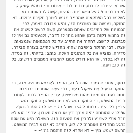
אשראי שיורד לו בחקירת יכולת – אנחנו חיים מהפרקטיקה,
לא מדברים פה על תיאוריות. הרשם, קשה לו באותו רגע
לשלוט בכל הפתקאות שהחייב מגיש לצורך חקירת יכולת. בא
החוקר, ועושה את הטכנית הזו, והיא עבודה באמת, לפי
הכמויות של החייבים שאתם מתארים, קשה לרשם לעשות את
זה בחמש דקות בזמן שהוא נותן לו לדבר, ולפעמים גם אין לו
סבלנות, לרשם, לחקור את החייב על כל הפתקאות שנמצאות
אצלו. לכן החוקר בישיבה שהוא מקדיש לחייב בצורה סבירה,
סדירה, מוציא את כל הנתונים האלה, כותב: בדקתי, זה בסדר,
זה לא בסדר, או הוא דורש ממנו להמציא מסמכים חדשים. כל
זה טוב ויפה.
בסוף, אחרי שגמרנו את כל זה, החייב לא יצא מרוצה מזה, כי
החוקר הפעיל את שיקול דעתו, כפי שאנו אומרים בכתיבת
חוות דעת. מבחינת מהות משפטית, עדיין החייב זכותו לעמוד
בבית המשפט, כי החוקר הוא לא בית משפט; החוקר הוא
עדיין כלי עזר. זכותו להגיד שכל זה - יש לזה הסבר נוסף.
אפילו שהמומחה יהיה עורך דין או רואה חשבון, עדיין הוא לא
יוכל אולי לשמוע ולהבין את הטענה הזו. השאלה היא אם אתם
כרגע מחדדים ואומרים לי: לא, החייב לא יבוא לבית המשפט.
הרשם ישמש מין – לא אקרא לזה חותמת גומי- -