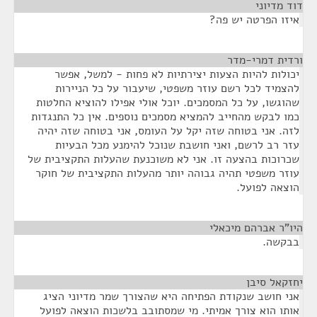
דוד מדיוני
¶
איזו הפרטה יש פה?
ורדית דמרי-מדר
¶
יכולות להיות הצעות יצירתיות לא פחות - למשל, אפשר
להצמיד לכל רשם עוזר משפטי, שיעבור על כל הניירות
שהוגשו, על כל המסמכים. יוכל אולי אפילו להוציא החלטות
כמו לבקש מהחייב להמציא מסמכים נוספים. אין כל התנגדות
לזה. אני בטוחה שזה יקל על העומס, אני בטוחה שזה יהיה
עזר רב לרשם, ואני חושבת שנוכל להימנע מכל הבעיות
שכרוכות בהצעה זו. אני לא משוכנעת שהעלות התקציבית של
עוזר משפטי תהיה גבוהה יותר מהעלות התקציבית של חוקר
הוצאה לפועל.
היו"ר אברהם מיכאלי
¶
בבקשה.
יחזקאל סיבן
¶
אני חושב שנקודת הפתיחה היא שהצורך שמר מדיוני הציג
אותו הוא צורך אמיתי. מי שמסתובב בלשכות הוצאה לפועל