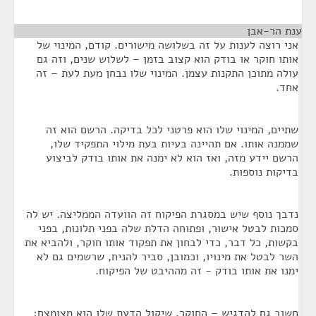
ענת הר-אבן
¶
אני רוצה לענות על זה בשלושה מישורים. קודם, המינוי של
אותו חוקר או בודק הוא קצוב בזמן – לשלוש שנים, וזה גם
עולה מתוכן התקנות עצמן. המינוי שלו נבחן מעת לעת – זה
אחד.
שתיים, המינוי שלו הוא פרטני לכל בדיקה. הרשם הוא זה
שממנה אותו. אם תהיינה בעיות בעת מילוי התפקיד שלו,
הרשם יידע מזה, ואז הוא לא ימנה את אותו בודק לביצוע
בדיקות נוספות.
נדבך נוסף שיש במסגרת הפיקוח זה הוועדה הממליצה. יש לה
סמכות לבטל אישור, ופתוחה הדלת שלה בפני תלונות, בפני
בקשות, כל דבר, כדי לבחון את תפקוד אותו חוקר, ולהביא את
השר לבטל את מינויו, וכמובן, סביר להניח, שרשמים גם לא
ימנו את אותו בודק - זה מההיבט של הפיקוח.
חשוב גם להדגיש – החוקר, שיקול הדעת שלו הוא מצומצם;