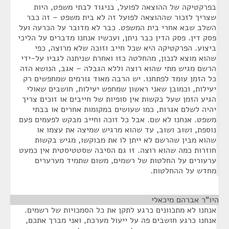
בפרקטיקה של ההוצאה לפועל, בניגוד לבתי משפט, היות
שצריך לזכור שההוצאה לפועל זה לא בית משפט – זה כבר
השלב שבא אחרי בית המשפט. כבר לא מדובר על הכרעה ועל
פסק דין. פסק הדין כבר ניתן, ועכשיו אנחנו מדברים על הליכי
ביצוע. הפרקטיקה היא שכל חייב וזוכה שלא מרוצה, כפי
שהוא מוצא לנכון, מהחלטה כזו ואחרת שניתנה לגביו על-ידי
הרשם מגיש מתי שהוא רוצה וללא הגבלה – אגב, הנושא הזה
כל הזמן עומד לפתחנו. יש הרבה מאוד גורמים שמחפשים רק
יעילות, וכמובן שאני ראשון שמחפש יעילות, חושבים שאולי
הגיע הזמן שעל בקשות אין סופיות של חייבים או זוכים צריך
יהיה לשלם אגרות, כמו שעושים במקומות אחרים או בבתי
משפט. אנחנו לא שם. אבל כל זוכה וחייב מבקש לפעמים פעם
נוספת, ושוב ושוב, עד שהוא מרגיש שמיצה את עצמו או
שהוא מבין שהרשם לא ייתן לו את מבוקשו, מגיש בקשות
חוזרות כמה שהוא רוצה. זו גם הסיבה שסטטיסטית אין כמעט
ערעורים על החלטות של רשמים, משום שתמיד מערערים
מחדש על ההחלטות.
היו"ר אברהם מיכאלי
¶
אנחנו לא מתכוונים כרגע לתקן את כל הסמכויות של רשמים.
אנחנו כרגע חושבים פה על ייעול מערכת, ואני מברך אתכם,