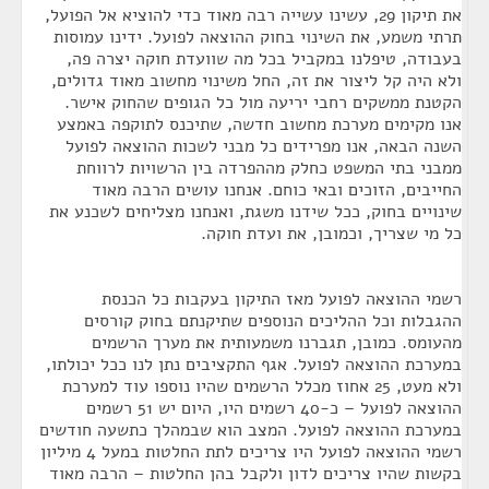
את תיקון 29, עשינו עשייה רבה מאוד כדי להוציא אל הפועל,
תרתי משמע, את השינוי בחוק ההוצאה לפועל. ידינו עמוסות
בעבודה, טיפלנו במקביל בכל מה שוועדת חוקה יצרה פה,
ולא היה קל ליצור את זה, החל משינוי מחשוב מאוד גדולים,
הקטנת ממשקים רחבי יריעה מול כל הגופים שהחוק אישר.
אנו מקימים מערכת מחשוב חדשה, שתיכנס לתוקפה באמצע
השנה הבאה, אנו מפרידים כל מבני לשכות ההוצאה לפועל
ממבני בתי המשפט כחלק מההפרדה בין הרשויות לרווחת
החייבים, הזוכים ובאי כוחם. אנחנו עושים הרבה מאוד
שינויים בחוק, ככל שידנו משגת, ואנחנו מצליחים לשכנע את
כל מי שצריך, וכמובן, את ועדת חוקה.
רשמי ההוצאה לפועל מאז התיקון בעקבות כל הכנסת
ההגבלות וכל ההליכים הנוספים שתיקנתם בחוק קורסים
מהעומס. כמובן, תגברנו משמעותית את מערך הרשמים
במערכת ההוצאה לפועל. אגף התקציבים נתן לנו ככל יכולתו,
ולא מעט, 25 אחוז מכלל הרשמים שהיו נוספו עוד למערכת
ההוצאה לפועל – כ-40 רשמים היו, היום יש 51 רשמים
במערכת ההוצאה לפועל. המצב הוא שבמהלך כתשעה חודשים
רשמי ההוצאה לפועל היו צריכים לתת החלטות במעל 4 מיליון
בקשות שהיו צריכים לדון ולקבל בהן החלטות – הרבה מאוד