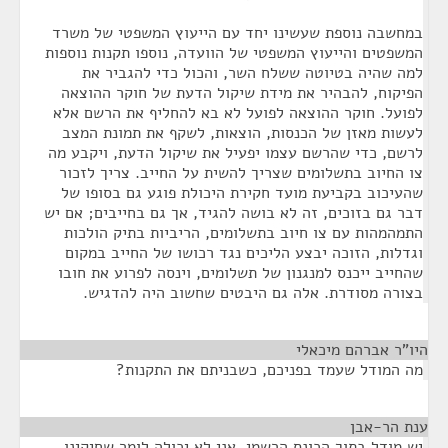
במחשבה נוספת שעשינו יחד עם הייעוץ המשפטי של משרד
המשפטים והייעוץ המשפטי של הוועדה, נוספו תקנות נוספות
למה שהיה בטיוטה ששלח השר, והכול כדי להגביר את
הפיקוח, להבהיר את מידת שיקול הדעת של חוקר ההוצאה
לפועל. חוקר ההוצאה לפועל לא בא להחליף את הרשם אלא
לעשות מאזן של הכנסות, הוצאות, לשקף את תמונת המצב
לרשם, כדי שהרשם עצמו יפעיל את שיקול הדעת, ויקבע מה
צו החיוב בתשלומים שצריך להשית על החייב. צריך לזכור
שהעיכוב בקביעת מועד חקירת היכולת פוגע גם בסופו של
דבר גם בזוכים, זה לא בושה להגיד, אך גם בחייבים; אם יש
התמהמהות עם צו חיוב בתשלומים, הריביות בתיק הולכות
וגדלות, הזוכה יבצע הליכים נגד רכושו של החייב במקום
שהחייב ייכנס למנגנון של תשלומים, וינסה לפרוע את חובו
בצורה מסודרת. אלה גם היבטים שחשוב היה להדגיש.
היו"ר אברהם מיכאלי
¶
מה המודל שעמד בפניכם, כשבניתם את התקנות?
ענת הר-אבן
¶
יש מודל בתוך הכונס הרשמי. אני לא יכולה לומר שחיקינו