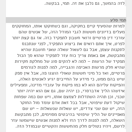
לזה בהמשך, גם נלבן את זה. תמי, בבקשה.
תמי סלע
¶
למרות שהסעיף קיים בחקיקה, וגם כשחוקקו אותו, המחוקקים
מעלים בדיונים חששות לגבי המודל הזה, של אנשים שהם
עורכי דין פרטיים ורואי חשבון לתפקיד כזה. אז גם קצת יותר
לפרט, איך אתם רואים את ביצוע התפקיד, לפני שנתכנס
לתקנות עצמן, אבל גם לשאול שאלה שאני חושבת שהיא
מתבקשת, אם באמת צריך כוח עזר לתפקיד שהוא סך הכול
תפקיד של הרשות – למה לא להקים סוג של מחלקת חקירות
שהיא חלק מרשות האכיפה והגבייה, למה לפנות לגורמים
פרטיים, ואז כל מיני חששות שאולי הוצגו פה, אבל אין ספק
שיש בהם ממש, כי מידע על החייבים יגיע לאנשים האלה,
והפיקוח עליהם הוא לא כמו פיקוח על עובדי מדינה, ומפעילים
איזשהו הליך אדברסרי, כן יהיה שם, גם אם הוא יהיה יותר
טכני, וכן תהיה השתדלות לצמצם אותו, ויש שם כמה שפחות
שיקול דעת שיפוטי, אבל בכל זאת אדם עומד מול החוקר
הזה, יש שם שני צדדים, יש שאלות שנשאלות – יש שם
מאפיינים של הליך שיפוטי בהיבטים מסוימים, לכן מתבקשת
השאלה, למה לפנות לדרך הזו ולא למנות אנשים שישמשו עזר
לרשם, ויהיו נטולים חלק מהחששות והקשיים שבמודל הזה.