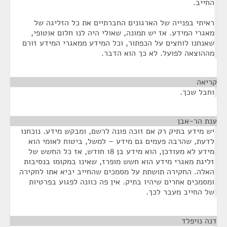
החייב.
ראיתי בפנייה של הארגונים החברתיים את כל הזליגה של
מאגרי המידע. אז יש תמונה, שאולי היה לנו חלום אוטופי,
שאנחנו לוחצים על הכפתור, וכל המידע ממאגרי המידע זורם
מההוצאה לפועל. לא כך הוא הדבר.
קריאה
¶
וחבל שכך.
ענת הר-אבן
¶
יש מידע בתיק רק אם זוכה פונה לרשם, ומבקש מידע. נוכחנו
לדעת, שהרבה פעמים גם מידע – למשל, ביטוח לאומי הוא
מידע לא מעודכן, הוא מידע בן 18 חודש, אז כל החשש של
זליגת מאגרי מידע הוא חשש מופרז, שאינו במקומו בנסיבות
האלה. החקירה תושתת על מסמכים שהחייב יביא אתו לחקירה
ומסמכים אחרים שיהיו בתיק. אין פה כוונה לפגוע בפרטיות
של החייב מעבר לכך.
דנה נויפלד
¶