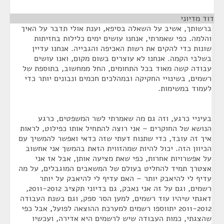
דוד מדיוני
¶
ברשותך, אשיב על השאלה בסיפא, וענת אולי תדבר על האיך
והלמה. כפי שאמרתי, אנחנו עושים ימים כלילות בחזיתות
שונות כדי להקים את רשות האכיפה והגבייה. אנחנו עדיין
בשלבי הקמה. אנחנו לא עוצרים בשום מקום, ואנו עושים
עבודה קשה מאוד בכל התחומים, החל ממחשוב, בתוספת של
רשמים, בשינויי החקיקה ובמהלכים חכמים ונבונים יותר כדי
לעמוד במשימות.
בעיניי כרגע, וזה גם מה שאמרתי לשר המשפטים, כרגע
הנושא של החוקרים – אני רוצה להתחיל אותו כפילוט, לראות
איך זה עובד, כדי שתנוח דעתי שזה כדאי ואפשר להמשיך עם
הכיוון הזה. יכול להיות שמהזווית הזאת בהמשך אני אחשוב
על אפשרויות אחרות, כפי שאת מציעה אותן, אבל אז אני
אצטרך תמיד להחליט בעולם של המשאבים המוגבלים, על מה
עדיף לי להיאבק יותר – האם עדיף לי להיאבק על יותר
רשמים, וגם על זה אני נאבק, גם בדיוני תקציב 2011-2012,
דאגתי שיהיו עוד רשמים, למען הסר ספק, וגם בשנת העבודה
2011-2012 יתווספו רשמים למערכת ההוצאה לפועל, אבל כפי
שהצגתי, כמות העבודה שיש לרשמים היא אדירה, ועכשיו