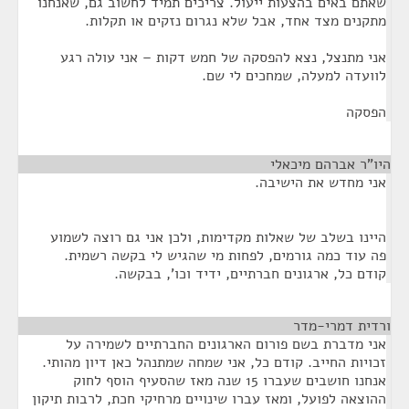
שאתם באים בהצעות ייעול. צריכים תמיד לחשוב גם, שאנחנו
מתקנים מצד אחד, אבל שלא נגרום נזקים או תקלות.
אני מתנצל, נצא להפסקה של חמש דקות – אני עולה רגע
לוועדה למעלה, שמחכים לי שם.
הפסקה
היו"ר אברהם מיכאלי
¶
אני מחדש את הישיבה.
היינו בשלב של שאלות מקדימות, ולכן אני גם רוצה לשמוע
פה עוד כמה גורמים, לפחות מי שהגיש לי בקשה רשמית.
קודם כל, ארגונים חברתיים, ידיד וכו', בבקשה.
ורדית דמרי-מדר
¶
אני מדברת בשם פורום הארגונים החברתיים לשמירה על
זכויות החייב. קודם כל, אני שמחה שמתנהל כאן דיון מהותי.
אנחנו חושבים שעברו 15 שנה מאז שהסעיף הוסף לחוק
ההוצאה לפועל, ומאז עברו שינויים מרחיקי חכת, לרבות תיקון