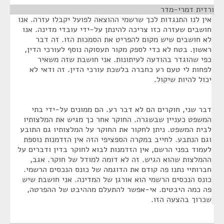
ורדית דמרי-מדר
¶
אין לנו התנגדות לכך שרשמי ההוצאה לפועל יקבלו עזרה. אנו
חושבים שעזרה כזו צריכה להינתן על-ידי עובדי מדינה. אנו
לא חושבים שיש מקום להפריט את הסמכות הזו. זה דבר
ראשון. בטח לא כדי לספק מקור תעסוקה נוסף לעורכי הדין,
כפי שהוגדר בהודעה לעיתונות. אני חושבת שזה משאיר
לפחות לי טעם רע כחברה בלשכת עורכי הדין. זה ודאי לא
יכול להיות שיקול.
דבר שני, חוקרים הם לא דבר רע. הם ממונים על-ידי בתי
המשפט כעניין שבשגרה. החוקר אחר כך מגיש את המלצותיו
לבית המשפט. ניתן לחקור את החוקר על המלצותיו גם התובע
וגם הנתבע. לחייב במקרה הספציפי הזה אין הזדמנות נוספת
לעמוד בפני הרשם, אין הזדמנות לבוא לחוקר בדין ודברים על
ההמלצות שהוא הגיש. זה לא דומה למודל של חוקר. אגב,
חברותיי נתנו פה קודם את הדוגמה של כונס הנכסים הרשמי.
כונס הנכסים הרשמי הוא אורגן של המדינה. אני חושבת שיש
פה כמה היבטים. אי-אפשר להתעלם מההיבט של ההפרטה,
שכרוך בהצעה הזו.