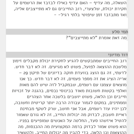
השאלה, מה עדיף – האם עדיף כאילו לבזבז את הרשמים על
חקירת יכולת, שלצערי, רוב החייבים גם לא מתייצבים אליה,
ואז מתבזבז זמן שיפוטי בלתי רגיל- -
תמי סלע
¶
מה זאת אומרת "לא מתייצבים"?
דוד מדיוני
¶
רוב החייבים שמתבקשים להגיע לחקירת יכולת מקבלים זימון
מלשכת ההוצאה לפועל, פשוט לא מגיעים. זה לא דבר חדש.
לדעתי, זה גם הוצג בוועדת חוקה בדיונים של תיקון 29 –
אריה הציג את זה מספר פעמים, זה לא דבר חדש. כך אנו
מוצאים עצמנו עם רשמים, שבמקביל לזה שיש להם מאות
ואלפי בקשות חשובות מאוד בכינוסי נכסים, בהגנה על זכויות
חייבים וכן הלאה, פשוט יושבים בלשכה אחר הצהרים
וממתינים, במקום לגמור עבודה הרבה יותר קריטית וחשובה,
לכן יהיו עוד רשמים, אבל אני חושב, שרק לשקף מבחינת
ראיית חשבון, לבדוק מה יכולות החייב, זה לא גורם שאמור
להטיל איזשהו סעד, החלטה על האנשים שמופיעים בפניו.
הוא פשוט אמור לבדוק ברמה המקצועית מה ההכנסות, מה
ההוצאות וכן הלאה, כדי להבין מה יכולות החייב, ולהשאיר