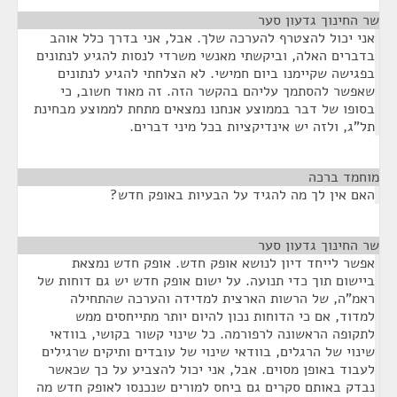
שר החינוך גדעון סער
¶
אני יכול להצטרף להערכה שלך. אבל, אני בדרך כלל אוהב
בדברים האלה, וביקשתי מאנשי משרדי לנסות להגיע לנתונים
בפגישה שקיימנו ביום חמישי. לא הצלחתי להגיע לנתונים
שאפשר להסתמך עליהם בהקשר הזה. זה מאוד חשוב, כי
בסופו של דבר בממוצע אנחנו נמצאים מתחת לממוצע מבחינת
תל"ג, ולזה יש אינדיקציות בכל מיני דברים.
מוחמד ברכה
¶
האם אין לך מה להגיד על הבעיות באופק חדש?
שר החינוך גדעון סער
¶
אפשר לייחד דיון לנושא אופק חדש. אופק חדש נמצאת
ביישום תוך כדי תנועה. על ישום אופק חדש יש גם דוחות של
ראמ"ה, של הרשות הארצית למדידה והערכה שהתחילה
למדוד, אם כי הדוחות נכון להיום יותר מתייחסים ממש
לתקופה הראשונה לרפורמה. כל שינוי קשור בקושי, בוודאי
שינוי של הרגלים, בוודאי שינוי של עובדים ותיקים שרגילים
לעבוד באופן מסוים. אבל, אני יכול להצביע על כך שכאשר
נבדק באותם סקרים גם ביחס למורים שנכנסו לאופק חדש מה