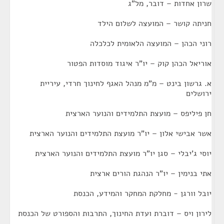
שרון אחדות – דובר, מל"ג
חניתה קושר – המועצה לשלום הילד
רוני הכהן – המועצה הלאומית לכלכלה
אוריאל הכהן קוק – יו"ר איגוד מוסדות הפטור
א. גרשון בינט – מ"מ מנהל האגף לחינוך חרדי, עיריית
ירושלים
חן פיליפס – מועצת התלמידים והנוער הארצית
אשר אבישי אלון – יו"ר מועצת התלמידים והנוער הארצית
יוסי ג'יבלי – סגן יו"ר מועצת התלמידים והנוער הארצית
אתי בנימין – יו"ר הנהגת הורים ארצית
יובל וורגן - מחלקת המחקר והמידע, הכנסת
לירון ויס – דוברת ועדת החינוך, התרבות והספורט של הכנסת