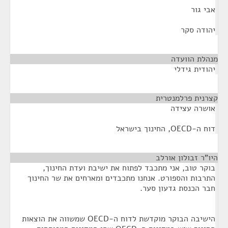
אבי גור
יהודה סקר
מנהלת הוועדה
¶
יהודית גידלי
קצרנית פרלמנטרית
¶
אושרה עצידה
דוח ה-OECD, החינוך בישראל
היו"ר זבולון אורלב
¶
בוקר טוב, אני מתכבד לפתוח את ישיבת ועדת החינוך,
התרבות והספורט. אנחנו מתכבדים ומארחים את שר החינוך
חבר הכנסת גדעון סער.
הישיבה הבוקר מוקדשת לדוח ה-OECD שמשווה את הוצאות