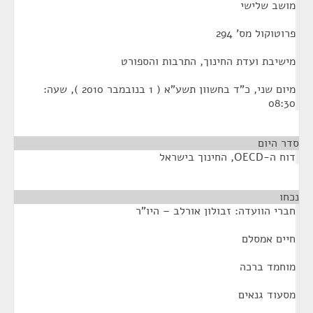
מושב שלישי
פרוטוקול מס' 294
מישיבת ועדת החינוך, התרבות והספורט
מיום שני, כ"ד בחשוון תשע"א ( 1 בנובמבר 2010 ), שעה:
08:30
סדר היום
דוח ה-OECD, החינוך בישראל
נכחו
¶
חברי הוועדה: זבולון אורלב – היו"ר
חיים אמסלם
מוחמד ברכה
מסעוד גנאים