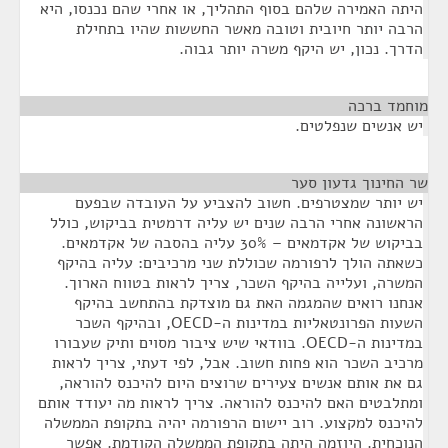
היתה האמירה שלהם בסוף התהליך, או אחרי שהם נכנסו, היא
הרבה יותר חיובית וטובה מאשר החששות שהיו בתחילת
הדרך. נכון, יש היקף משרה יותר גבוה.
מוחמד ברכה
¶
יש אנשים שנפלטים.
שר החינוך גדעון סער
¶
יש יותר שמצטרפים. חשוב להצביע על העובדה שבפעם
הראשונה אחרי הרבה שנים יש עליה דרמטית בביקוש, כולל
בביקוש של אקדמאים – 30% עליה בהסבה של אקדמאים.
כשאתה הולך לרפורמה שכוללת שני מרכיבים: עליה בהיקף
המשרה, ועלייה בהיקף השכר, צריך לראות בטווח הארוך.
אנחנו רואים שהמגמה האת גם מוצדקת בהתחשב בהיקף
השעות הפרונטאליות במדינות ה-OECD, ובהיקף השכר
במדינות ה-OECD. בוודאי שיש ציבור מסוים ותיק שעבורו
מרכיב השכר הוא פחות חשוב. אבל, לפי דעתי, צריך לראות
גם את אותם אנשים צעירים שרוצים היום להיכנס להוראה,
ומתלבטים האם להיכנס להוראה. צריך לראות מה יעודד אותם
להיכנס למקצוע. רוב יישום הרפורמה יהיה בתקופת הממשלה
הנוכחית. היוזמה היתה בתקופת הממשלה הקודמת. אפשר