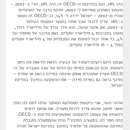
היה 18%, וגם במדינות ה-OECD זה היה 18%, הרי ב-2007 –
והנתון האחרון מתייחס ל-2007, ותיכף נדבר על השינויים
שהיו מ-2007 – ישראל ירדה ל-14%, וב-OECD זה נשאר
כ-18%. צריך לזכור שכל אחוז בתוצר המקומי הגולמי
ב-2007, אם אינני טועה, הוא סדר גודל של מיליארד דולר,
משהו בסביבות 4 מיליארד שקלים. ואם מדובר על מחסור של
4%, כל אחד יכול לעשות את המכפלות של 4 מיליארד שקלים
כפול 4 – 16 מיליארד שקלים.
אנחנו היום רוצים לעמוד על הבעיה הזאת ולראות מה ניתן
לעשות. נכון שבאופן בסיסי גם הדוח של שנה שעברה של ה-
OECD מציין שתוכנית אופק שינתה במידה כזאת או אחרת –
ותיכף נראה גם באיזה מידה – את ההשקעה בחינוך במדינת
ישראל.
אדוני השר, אני ביקשתי ממחלקת המחקר שלנו לתת לנו נתון
שאני חושב שהוא צריך להיות מעניין. אם אנחנו רוצים
להשוות את עצמנו להשקעה שמשקיעות מדינות ה-OECD,
כמה חסר לנו בתקציב החינוך? נניח שהממשלה מקבלת
החלטה שההשקעה פר תלמיד בחינוך במדינת ישראל תהיה