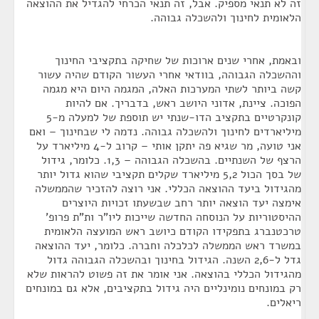
זה לא תנאי מספיק. אבל, זה תנאי הכרחי להגדיל את ההוצאה
הלאומית לחינוך ולהשכלה גבוהה.
ובאמת, אחרי שנים ארוכות של שחיקה בתקציבי החינוך
וההשכלה הגבוהה, בוודאי אחרי העשור הקודם שהיה עשור
קשה ביותר לשתי המערכות האלה, המגמה היום היא מגמה
הפוכה. ציינת, אדוני היושב ראש, בדבריך. אם להיות
קונקרטיים בתקציב הדו-שנתי יש תוספת של למעלה מ-5
מיליארדים לחינוך ולהשכלה גבוהה. נדמה לי שבחינוך – ואם
אני טועה, מר שגיא פה יתקן אותי – קרוב ל-4 מיליארד על
הרצף של השנתיים. בהשכלה הגבוהה – 1,3. כלומר, גידול
של בסך הכול 5,2 מיליארד שקלים תקציבי שהוא גדול יותר
מהגידול ביעד ההוצאה הכללי. אני רוצה להזכיר שהממשלה
אימצה יעד הוצאה יותר רחב שבשעתו זכויות היוצרים
ההיסטוריות על הנוסחה החדשה שייכות ליו"ר ות"ת פרופ'
טרכטנברג בתפקידו הקודם כיושב ראש המועצה הלאומית
במשרד ראש הממשלה לכלכלה וחברה. כלומר, יעד ההוצאה
גדל ל-2,6 השנה. הגידול בחינוך ובהשכלה הגבוהה גדול
מהגידול הכללי בהוצאה. אני אומר את זה פשוט להראות שלא
רק במונחים נומינליים היה גידול בתקציבים, אלא גם במונחים
ריאלים.