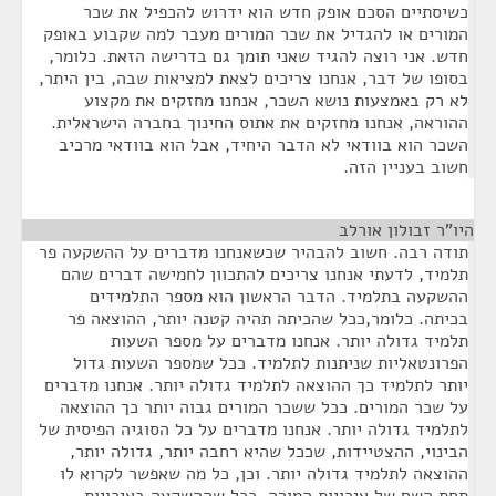
כשיסתיים הסכם אופק חדש הוא ידרוש להכפיל את שכר
המורים או להגדיל את שכר המורים מעבר למה שקבוע באופק
חדש. אני רוצה להגיד שאני תומך גם בדרישה הזאת. כלומר,
בסופו של דבר, אנחנו צריכים לצאת למציאות שבה, בין היתר,
לא רק באמצעות נושא השכר, אנחנו מחזקים את מקצוע
ההוראה, אנחנו מחזקים את אתוס החינוך בחברה הישראלית.
השכר הוא בוודאי לא הדבר היחיד, אבל הוא בוודאי מרכיב
חשוב בעניין הזה.
היו"ר זבולון אורלב
¶
תודה רבה. חשוב להבהיר שכשאנחנו מדברים על ההשקעה פר
תלמיד, לדעתי אנחנו צריכים להתכוון לחמישה דברים שהם
ההשקעה בתלמיד. הדבר הראשון הוא מספר התלמידים
בכיתה. כלומר,ככל שהכיתה תהיה קטנה יותר, ההוצאה פר
תלמיד גדולה יותר. אנחנו מדברים על מספר השעות
הפרונטאליות שניתנות לתלמיד. ככל שמספר השעות גדול
יותר לתלמיד כך ההוצאה לתלמיד גדולה יותר. אנחנו מדברים
על שכר המורים. ככל ששכר המורים גבוה יותר כך ההוצאה
לתלמיד גדולה יותר. אנחנו מדברים על כל הסוגיה הפיסית של
הבינוי, ההצטיידות, שככל שהיא רחבה יותר, גדולה יותר,
ההוצאה לתלמיד גדולה יותר. וכן, כל מה שאפשר לקרוא לו