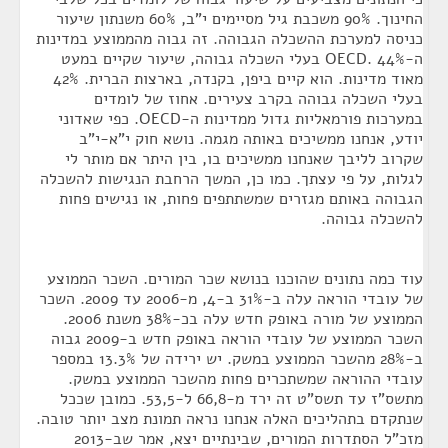
החינוך. 90% משכבת גיל מסיימים י"ב, 60% משנתון שיעור
כניסה למערכת ההשכלה הגבוהה. זה גבוה מהממוצע במדינות
ה-OECD. 44% בעלי השכלה גבוהה, שיעור שקיים במעט
מאוד מדינות. הוא קיים ביפן, בקנדה, בארצות הברית. 42%
בעלי השכלה גבוהה בקרב צעירים. אחוז של לומדים
במערכות פורמאליות גדול ממדינות ה-OECD. כפי שאדוני
יודע, אנחנו ממשיכים באותה מגמה. נושא חוק י"א-י"ב
שקרוב לליבך שאנחנו ממשיכים בו, בין היתר אם מותר לי
לגלות, על פי עצתך. כמו כן, המשך הרחבת הנגישות להשכלה
הגבוהה באותם מגזרים שמשתתפים פחות, או נגישים פחות
להשכלה גבוהה.
עוד כמה נתונים שהוכנו בנושא שכר המורים. השכר הממוצע
של עובדי הוראה עלה ב-31% ב-4, מ-2006 עד 2009. השכר
הממוצע של מורה באופק חדש עלה בכ-38% משנת 2006.
השכר הממוצע של עובדי הוראה באופק חדש ב-2009 גבוה
ב-28% מהשכר הממוצע במשק. יש ירידה של 13.3% במספר
עובדי ההוראה שמשתכרים פחות מהשכר הממוצע במשק.
מתשס"ז עד תשס"ט זה ירד מ-66,8 ל-53,5. כמובן שככל
שנתקדם בתהליכים האלה אנחנו נראה תמונת מצב יותר טובה.
מזכ"ל הסתדרות המורים, שבינתיים יצא, אמר שב-2013