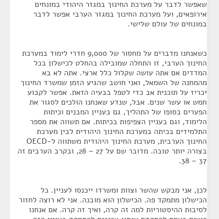
שאפשר לדבר על מערכת החינוך במגזר היהודי במונחים
אירופאים, ועל מערכת החינוך במגזר הערבי אפשר לדבר
במונחים של עולם שלישי.
כשאנחנו מדברים על מחסור של 9,000 חדרי לימוד במערכת
החינוך הערבי, זו התחלה שמובילה בהחלט לכישלון בכל
המדדים אם אתה עושה שקלול כלל ארצי. אתה לא בא
מהמחנה של השמאל, ואני חושב שהגיע הזמן שמשרד החינוך
יכריז על תוכנית אב כדי לטפל בבעיה הזאת. אפשר לקבוע
חמש או עשר שנים. אבל, שנדע שאנחנו הולכים לסגור את
הפערים בסופו של התהליך, גם בעניין המבנים וכיתות
הלימוד, וגם בעניין הצפיפות בכיתות. אם תשווה את מספר
התלמידים בכיתה במערכת החינוך היהודית לבין מערכת
החינוך הערבית, מערכת החינוך היהודית משתווה ל-OECD
בצורה יותר טובה. מדובר שם על 27 – 28, ובקרב הערבים זה
37 – 38.
לכן, אני מבקש שהשר וצוות ומשרדו ייכנסו לעניין. כל
הכישלון מתמקד פה. הכישלון הוא מובנה. אני לא רוצה לחזור
לסיבות ההיסטוריות למה זה קרה, ואיך זה קרה. אם אנחנו