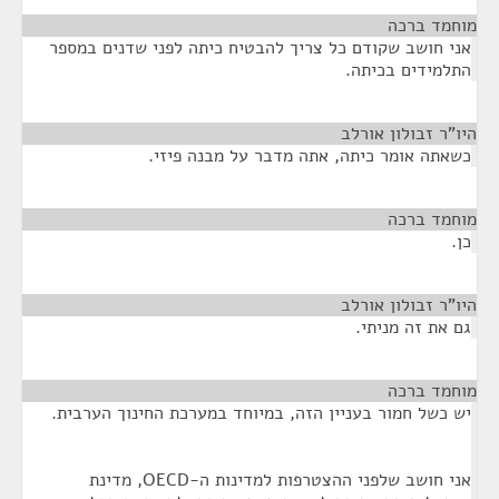
מוחמד ברכה
¶
אני חושב שקודם כל צריך להבטיח כיתה לפני שדנים במספר
התלמידים בכיתה.
היו"ר זבולון אורלב
¶
כשאתה אומר כיתה, אתה מדבר על מבנה פיזי.
מוחמד ברכה
¶
כן.
היו"ר זבולון אורלב
¶
גם את זה מניתי.
מוחמד ברכה
¶
יש כשל חמור בעניין הזה, במיוחד במערכת החינוך הערבית.
אני חושב שלפני ההצטרפות למדינות ה-OECD, מדינת