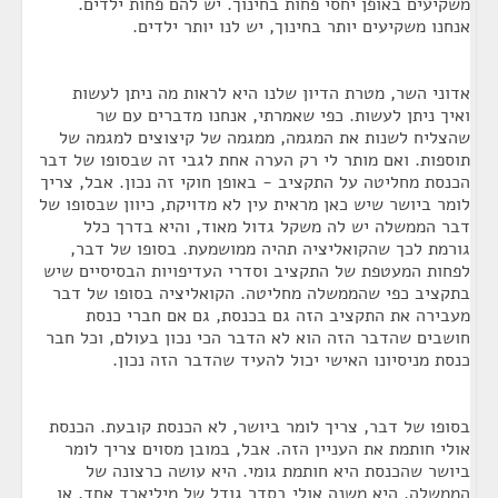
משקיעים באופן יחסי פחות בחינוך. יש להם פחות ילדים.
אנחנו משקיעים יותר בחינוך, יש לנו יותר ילדים.
אדוני השר, מטרת הדיון שלנו היא לראות מה ניתן לעשות
ואיך ניתן לעשות. כפי שאמרתי, אנחנו מדברים עם שר
שהצליח לשנות את המגמה, ממגמה של קיצוצים למגמה של
תוספות. ואם מותר לי רק הערה אחת לגבי זה שבסופו של דבר
הכנסת מחליטה על התקציב - באופן חוקי זה נכון. אבל, צריך
לומר ביושר שיש כאן מראית עין לא מדויקת, כיוון שבסופו של
דבר הממשלה יש לה משקל גדול מאוד, והיא בדרך כלל
גורמת לכך שהקואליציה תהיה ממושמעת. בסופו של דבר,
לפחות המעטפת של התקציב וסדרי העדיפויות הבסיסיים שיש
בתקציב כפי שהממשלה מחליטה. הקואליציה בסופו של דבר
מעבירה את התקציב הזה גם בכנסת, גם אם חברי כנסת
חושבים שהדבר הזה הוא לא הדבר הכי נכון בעולם, וכל חבר
כנסת מניסיונו האישי יכול להעיד שהדבר הזה נכון.
בסופו של דבר, צריך לומר ביושר, לא הכנסת קובעת. הכנסת
אולי חותמת את העניין הזה. אבל, במובן מסוים צריך לומר
ביושר שהכנסת היא חותמת גומי. היא עושה כרצונה של
הממשלה. היא משנה אולי בסדר גודל של מיליארד אחד, או