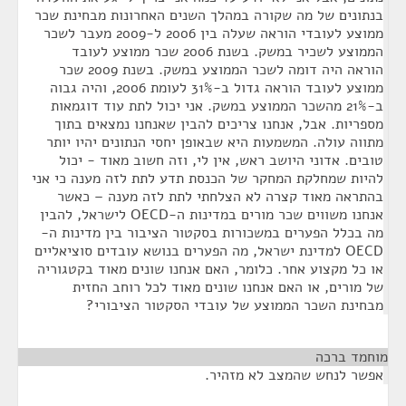
בנתונים של מה שקורה במהלך השנים האחרונות מבחינת שכר
ממוצע לעובדי הוראה שעלה בין 2006 ל-2009 מעבר לשכר
הממוצע לשכיר במשק. בשנת 2006 שכר ממוצע לעובד
הוראה היה דומה לשכר הממוצע במשק. בשנת 2009 שכר
ממוצע לעובד הוראה גדול ב-31% לעומת 2006, והיה גבוה
ב-21% מהשכר הממוצע במשק. אני יכול לתת עוד דוגמאות
מספריות. אבל, אנחנו צריכים להבין שאנחנו נמצאים בתוך
מתווה עולה. המשמעות היא שבאופן יחסי הנתונים יהיו יותר
טובים. אדוני היושב ראש, אין לי, וזה חשוב מאוד - יכול
להיות שמחלקת המחקר של הכנסת תדע לתת לזה מענה כי אני
בהתראה מאוד קצרה לא הצלחתי לתת לזה מענה – כאשר
אנחנו משווים שכר מורים במדינות ה-OECD לישראל, להבין
מה בכלל הפערים במשכורות בסקטור הציבור בין מדינות ה-
OECD למדינת ישראל, מה הפערים בנושא עובדים סוציאליים
או כל מקצוע אחר. כלומר, האם אנחנו שונים מאוד בקטגוריה
של מורים, או האם אנחנו שונים מאוד לכל רוחב החזית
מבחינת השכר הממוצע של עובדי הסקטור הציבורי?
מוחמד ברכה
¶
אפשר לנחש שהמצב לא מזהיר.