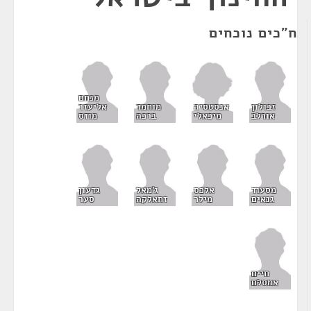
ח"כים נוכחים
מנחם
אנסטסיה
זבולון
מוחמד
אליעזר
מיכאלי
אורלב
ברכה
מוזס
מסעוד
אלכס
ג'מאל
גדעון
גנאים
מילר
זחאלקה
סער
חיים
אמסלם