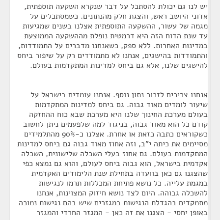
יש לנו גם יכולת להסתכל על דבר שנקרא השקעה תוספתית,
אדוני היושב ראש, והצגת חלק מהנתונים. כשמסתכלים על
מגמה של עשור, ההשקעה התוספתית אצלנו בשנים שמגיעות
עד שנת הדוח הזה היא דרמטית נופלת מההשקעה הממוצעת
במדינות האחרות. ללא ספק, כשאנחנו מדברים על התמודדות,
והתמודדות בהישגים, אנחנו לא מתמודדים רק על שיפור ביחס
להישגים שלנו, אלא גם ביחס למדינות המתקדמות בעולם.
אנחנו צריכים לזכור נתון נוסף. אנחנו עומדים בישראל על
שיעור לומדים מאוד גבוה. גם ביחס למדינות המתקדמות
בעולם מערכת החינוך שלנו היא מערכת שבא כוח ההחזקה
קודם כל הוא מאוד גבוה, בניגוד למה שלפעמים ניתן לחשוב
כשקוראים כתבה כזאת או אחרת. אצלנו כ-90% מהתלמידים
מסיימים את כיתה י"ב, וזה אחוז מאוד גבוה גם ביחס למדינות
המתקדמות בעולם. גם אחוז בעלי השכלה שלישונית, השכלה
אקדמית בישראל, הוא גבוה ביחס לעולם, והוא גם נמצא כפי
שהצגנו גם כאן בוועדה בתחילת שנת הלימודים האקדמית
במגמת עלייה. כל נושא פתיחת המכללות תרמו לנגישות
להשכלה גבוהה. היום לצד נושא חיזוק המצוינות, אנחנו
מתמקדים בהגדלת הנגישות במגזרים שיש בהם נגישות נמוכה
באופן יחסי - הצגנו את זה כאן - המגזר החרדי והמגזר