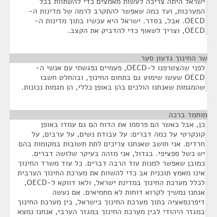
ישראל היתה צריכה לעשות מאמצים כדי להשתוות בכל
המערכות, ועד כמה שאפשר להתקרב לרמה של מדינות ה-
OECD. אבל, בסדר. ישראל היא עכשיו בתוך מדינות ה-
OECD, וצריך לשאוף כדי להדביק את הקצב.
שר החינוך גדעון סער
¶
לפני שהצטרפנו ל-OECD, פעמיים נפגשתי עם אנשי ה-
OECD שעשו שימוע גם בתחום החינוך, ובהחלט חשבו
שהמגמות שאנחנו הולכים בהן באופן כללי, הן מגמות נכונות.
מוחמד ברכה
¶
כן, אבל כאשר הם פרסמו את הדוח הם גם עמדו באופן
קונקרטי על כמה דברים: על עבודת נשים, על ערבים, על
חרדים. אני חושב שאנחנו צריכים לתת תשובות במקומות בהם
יש כשל ספציפי. בגדול, אני מזהה בעיקר שלושה דברים.
כמובן שאפשר למנות עוד הרבה דברים. כל עוד משרד החינוך
אינו מאמץ תוכנית אב כדי להשוות את מערכת החינוך הערבית
לכלל מערכת החינוך במדינת ישראל, ולאו דווקא ל-OECD,
אנחנו נמשיך לקרוא דוחות לא מחמיאים. אם נעשה
דיפרנסאציה בתוך מערכת החינוך בישראל, בין מערכת החינוך
במגזר היהודי לבין מערכת החינוך במגזר הערבי, אנחנו נמצא