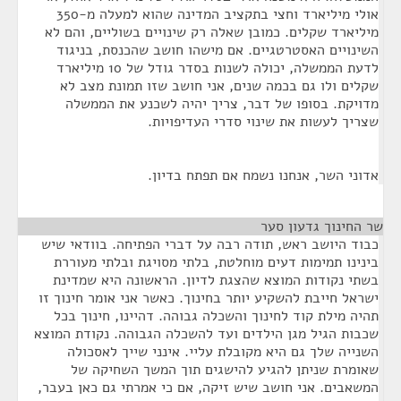
אולי מיליארד וחצי בתקציב המדינה שהוא למעלה מ-350
מיליארד שקלים. כמובן שאלה רק שינויים בשוליים, והם לא
השינויים האסטרטגיים. אם מישהו חושב שהכנסת, בניגוד
לדעת הממשלה, יכולה לשנות בסדר גודל של 10 מיליארד
שקלים ולו גם בכמה שנים, אני חושב שזו תמונת מצב לא
מדויקת. בסופו של דבר, צריך יהיה לשכנע את הממשלה
שצריך לעשות את שינוי סדרי העדיפויות.
אדוני השר, אנחנו נשמח אם תפתח בדיון.
שר החינוך גדעון סער
¶
כבוד היושב ראש, תודה רבה על דברי הפתיחה. בוודאי שיש
בינינו תמימות דעים מוחלטת, בלתי מסויגת ובלתי מעוררת
בשתי נקודות המוצא שהצגת לדיון. הראשונה היא שמדינת
ישראל חייבת להשקיע יותר בחינוך. כאשר אני אומר חינוך זו
תהיה מילת קוד לחינוך והשכלה גבוהה. דהיינו, חינוך בכל
שכבות הגיל מגן הילדים ועד להשכלה הגבוהה. נקודת המוצא
השנייה שלך גם היא מקובלת עליי. אינני שייך לאסכולה
שאומרת שניתן להגיע להישגים תוך המשך השחיקה של
המשאבים. אני חושב שיש זיקה, אם כי אמרתי גם כאן בעבר,