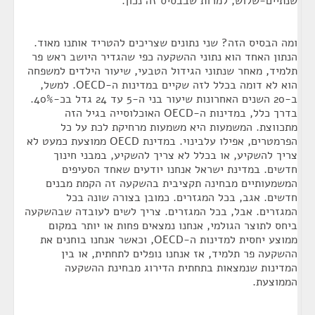
שנתיים-שלוש, למרות שבבסיס זה נכון.
ומה הבסיס הזה? שני נתונים שצריכים להטריד אותנו מאוד.
הנתון האחד הוא נתוני ההשקעה כפי שהגדיר היושב ראש פר
תלמיד, מאחר שנתוני הגידול הטבעי, שיעור הילדים למשפחה
הוא לא דומה בכלל לזה שקיים במדינות ה-OECD. למשל,
ב-20 השנים האחרונות שיעור בני ה-5 עד 24 גדל בכ-40%.
בדרך כלל, במדינות ה-OECD האוכלוסייה בגיל הזה
מתכווצת. המשמעות היא משמעות מרחיקת לכת על כל
הפרמטרים, אפילו עלבינוי. במדינת OECD ממוצעת כמעט לא
צריך להשקיע, או בכלל לא צריך להשקיע, במבני חינוך
חדשים. במדינת ישראל אנחנו יודעים שאחד הסעיפים
המשמעותיים מבחינה תקציבית בהשקעה זה הקמת מבנים
חדשים. אגב, בכל המגזרים. כמובן בצורה שונה בכל
המגזרים. אבל, בכל המגזרים. צריך לשים לעובדה שבהשקעה
ביחס לתוצר הגולמי, אנחנו נמצאים פחות או יותר במקום
ממוצע יחסית למדינות ה-OECD, וכאשר אנחנו בוחנים את
ההשקעה פר תלמיד, אז אנחנו נופלים לתחתית, או בין
המדינות שנמצאות בתחתית הדירוג מבחינת ההשקעה
הממוצעת.