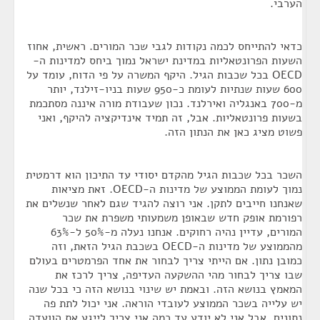
הערבי.
כדאי להתייחס לכמה נקודות לגבי שכר המורים. ראשית, אחוז
השעות הפרונטאליות במדינת ישראל נמוך ביחס למדינות ה-
OECD בכל שכבות הגיל. היקף המשרה על פי הדוח, עומד על
600 שעות שנתיות לעומת כ-950 שעות בניו-זילנד, יותר
מ-700 באנגליה ואירלנד. נכון שעבודת מורה איננה מסתכמת
בשעות פרונטאליות. אבל, זה תמיד אינדיקציה להיקף, ואני
פשוט מציג כאן את הנתון הזה.
השכר בכל שכבות הגיל מהקדם יסודי עד התיכון הוא דרמטית
נמוך לעומת הממוצע של מדינות ה-OECD. זאת מציאות
שאנחנו חייבים לתקן. אני רוצה להגיד שגם לאחר שנשלים את
רפורמת אופק חדש שבאופן משמעותי משפרת את שכר
המורים, עדיין נהיה רחוקים. אנחנו נעלה מ-50% ל-63%
מהממוצע של מדינות ה-OECD בשכבת הגיל הזאת, וזה
כמובן נתון. אם הייתי צריך לבחור את אחד הפרמטרים בעולם
שבו צריך לבחור מהי ההשקעה העדיפה, צריך לרכז את
המאמץ בנושא הזה. ובאמת יש שינוי בנושא הזה כי בכל שנה
יש עלייה בשכר הממוצע לעובדי הוראה. אני יכול לתת פה
נתונים, אבל אני לא יודע עד כמה אני צריך לייגע את הוועדה