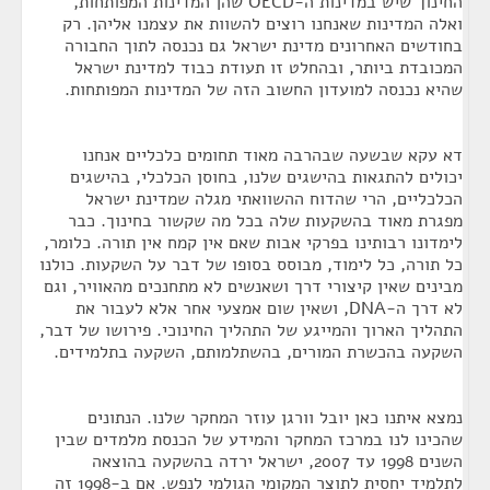
החינוך שיש במדינות ה-OECD שהן המדינות המפותחות,
ואלה המדינות שאנחנו רוצים להשוות את עצמנו אליהן. רק
בחודשים האחרונים מדינת ישראל גם נכנסה לתוך החבורה
המכובדת ביותר, ובהחלט זו תעודת כבוד למדינת ישראל
שהיא נכנסה למועדון החשוב הזה של המדינות המפותחות.
דא עקא שבשעה שבהרבה מאוד תחומים כלכליים אנחנו
יכולים להתגאות בהישגים שלנו, בחוסן הכלכלי, בהישגים
הכלכליים, הרי שהדוח ההשוואתי מגלה שמדינת ישראל
מפגרת מאוד בהשקעות שלה בכל מה שקשור בחינוך. כבר
לימדונו רבותינו בפרקי אבות שאם אין קמח אין תורה. כלומר,
כל תורה, כל לימוד, מבוסס בסופו של דבר על השקעות. כולנו
מבינים שאין קיצורי דרך ושאנשים לא מתחנכים מהאוויר, וגם
לא דרך ה-DNA, ושאין שום אמצעי אחר אלא לעבור את
התהליך הארוך והמייגע של התהליך החינוכי. פירושו של דבר,
השקעה בהכשרת המורים, בהשתלמותם, השקעה בתלמידים.
נמצא איתנו כאן יובל וורגן עוזר המחקר שלנו. הנתונים
שהכינו לנו במרכז המחקר והמידע של הכנסת מלמדים שבין
השנים 1998 עד 2007, ישראל ירדה בהשקעה בהוצאה
לתלמיד יחסית לתוצר המקומי הגולמי לנפש. אם ב-1998 זה