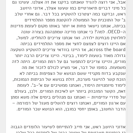
אבל, אני רוצה להגיד שאנחנו בדקנו את זה אצלנו. עשינו גם
כל מיני דברים תיאורטיים כמו שעשו אצלך, אדוני היושב
ראש, ובדקנו כמה יצטרכו להשקיע בכל דבר. גם אחרי שלב
ב' של התוכנית של הממשלה להקטנת מספר התלמידים
בכיתה, אנחנו נישאר פחות או יותר באותו מקום לעומת מדינות
ה-OECD. למה? כי אנחנו מדינה שמתנהגת בצורה שונה
לחלוטין מבחינת ילודה. ואז אנחנו צריכים להחליט. למשל,
אם היינו רוצים לצמצם לחצי את מספר התלמידים בכיתה
across the board, אז היינו בוודאי צריכים להשקיע השקעה
גדולה מאוד בשעות לימוד, בבינוי. היינו צריכים הרבה יותר
מורים, והיינו צריכים להתפשר גם על רמת המורים. היתה לזה
משמעות. בסופו של דבר, אני מציע לכולם לזכור את מה
שנקבע בדוח מקניזי ששם הנושא של הצפיפות בכיתה לא
הוכח קשר להישגי מערכת, זולת בנושא של הכיתות הנמוכות,
לימוד מיומנויות היסוד, ואנחנו ממשיכים עם א'-ב'. לעומת
זאת, הקשר המובהק ביותר יש לאיכות המורים. ולכן, בעולם
של סדרי עדיפויות – ואנחנו גם מנהלים בימים אלה משא ומתן
עם ארגון המורים, ואנחנו רוצים להשלים מעגל של רפורמה –
הדבר החשוב, באופן יחסי כמובן, הוא הנושא שכר המורים.
אדוני היושב ראש, אני חייב להתייחס לשיעור הלומדים הגבוה
כי הנתונים מצביעים על שיעור גבוה של לומדים בכל שלבי