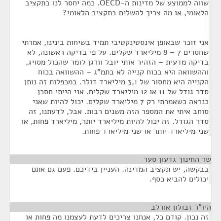
שווה לממוצע של מדינות ה-OECD. כמה יחסר לנו בתקציב
הלאומי, או מה צריך להשלים בתקציב הלאומי?
אני זוכר שבאופן אינסטינקטיבי תמיד בשיחות בינינו, אמרתי
שחסרים 7 – 8 מיליארד שקלים. על פי בדיקה ראשונה, לא
בדיקה מדעית – הזהיר אותי יובל וורגן לומר שהכול מסויג,
וההשוואה היא בכוח קנייה לא בתמ"ג – ההשוואה בכוח
הקנייה היא מחסור של 3,1 מיליארד דולר. במכפלות זה נותן
סדר גודל של 11 או 12 מיליארד שקלים. אני הייתי חסכן
כנראה כשאמרתי רק 7 מיליארד שקלים. יכול להיות שאני
סוחב איתי את המספר הזה משנים רבות. אבל, לדעתנו, זה
סדר הגודל. זה יכול להיות מיליארד יותר, מיליארד פחות, או
שני מיליארד יותר או שני מיליארד פחות.
שר החינוך גדעון סער
¶
בבקשה, יש תקציב המדינה. העניין בידיכם. פעם גם אתם
יכולים להביא כסף.
היו"ר זבולון אורלב
¶
זה נכון. קודם כל, אנחנו צריכים לדעת לעצמנו מה פחות או