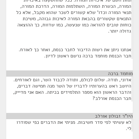
תחת השם של איכויות המורה. ככל שההשקעה באיכויות
המורה, הכשרת המורה, השתלמות המורה, הדרכת המורה,
תנאי המורה וכדו' שלא קשורים לשכר שהוא מקבל, אלא כל
התנאים שקשורים בהבאת המורה לאיכות גבוהה, משיכת
כוחות טובים להוראה כמו שנעשה, כמו שדווח, כך ההוצאה
גדולה יותר.
אנחנו ניתן את רשות הדיבור לחבר כנסת, ואחר כך לאורח.
חבר הכנסת מוחמד ברכה נרשם ראשון לדיון.
מוחמד ברכה
¶
אדוני, תודה. שלום לכולם, ותודה לכבוד השר, וגם לאורחים.
היושב ראש בהערותיו לדבריו של השר מנה חמישה דברים,
והדבר הראשון הוא מספר התלמידים בכיתה. האם אני מדייק,
חבר הכנסת אורלב?
היו"ר זבולון אורלב
¶
לא עשיתי לפי סדר חשיבות. מניתי את הדברים כפי שסודרו
לי.