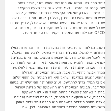
יותר חסר לנו. ההשוואה היא לפי 2008. שוב, צריך לומר
שב-2009 וב-2010 – ואני יודע שגם לפי הצעת התקציב
ב-2011 – לא רק שמגמת הקיצוצים בחינוך הופסקה, אלא
שיש תוספות למערכת החינוך, ועל כך אנחנו תמיד ברכנו את
שר החינוך שהביא את ההישג החשוב הזה. אבל, עדיין מתברר
שככל שאנחנו מנסים להגדיל את תקציב החינוך, מדינות ה-
OECD מגדילות את התקציב בקצב הרבה יותר מהיר.
חשוב גם לומר שהיו ניסיונות במערכת החינוך ובוועדות כאלו
ואחרות – למשל, בוועדת דברת – כשניסו לרבע את המעגל,
או לעגל את הריבוע ולומר שבאותו תקציב נתון היום במדינת
ישראל אפשר להגיע לתוצאות חינוכיות אחרות. אני לאורך כל
הדרך סברתי שהנחת היסוד הזאת היא הנחה שגויה לחלוטין.
תמיד אפשר להתייעל. אבל, הבעיה הבסיסית, הגדולה
והאסטרטגית במדינת ישראל היא לא הבעיה של ההתייעלות,
אם כי תמיד צריך להתייעל, וטוב שתהיינה התייעלויות. בסופו
של דבר, הבעיה הבסיסית היא ההשקעה של מדינת ישראל
בחינוך כשהנתון שצריך להיות תמיד הוא לא ההשקעה
הכללית, אלא השקעה פר תלמיד, כי ביחס למדינות אירופה
אצלנו מספר הילדים למשפחה הוא הרבה יותר גדול באופן
משמעותי ממספר הילדים למשפחה באירופה. לכן, שם