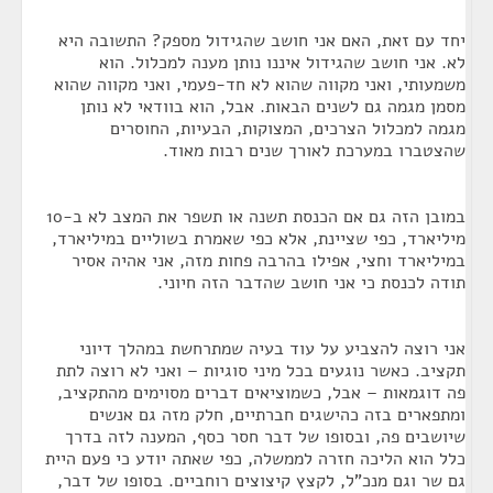
יחד עם זאת, האם אני חושב שהגידול מספק? התשובה היא
לא. אני חושב שהגידול איננו נותן מענה למכלול. הוא
משמעותי, ואני מקווה שהוא לא חד-פעמי, ואני מקווה שהוא
מסמן מגמה גם לשנים הבאות. אבל, הוא בוודאי לא נותן
מגמה למכלול הצרכים, המצוקות, הבעיות, החוסרים
שהצטברו במערכת לאורך שנים רבות מאוד.
במובן הזה גם אם הכנסת תשנה או תשפר את המצב לא ב-10
מיליארד, כפי שציינת, אלא כפי שאמרת בשוליים במיליארד,
במיליארד וחצי, אפילו בהרבה פחות מזה, אני אהיה אסיר
תודה לכנסת כי אני חושב שהדבר הזה חיוני.
אני רוצה להצביע על עוד בעיה שמתרחשת במהלך דיוני
תקציב. כאשר נוגעים בכל מיני סוגיות – ואני לא רוצה לתת
פה דוגמאות – אבל, כשמוציאים דברים מסוימים מהתקציב,
ומתפארים בזה כהישגים חברתיים, חלק מזה גם אנשים
שיושבים פה, ובסופו של דבר חסר כסף, המענה לזה בדרך
כלל הוא הליכה חזרה לממשלה, כפי שאתה יודע כי פעם היית
גם שר וגם מנכ"ל, לקצץ קיצוצים רוחביים. בסופו של דבר,