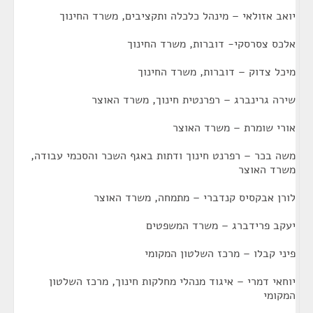
יואב אזולאי – מינהל כלכלה ותקציבים, משרד החינוך
אלכס צסרסקי- דוברות, משרד החינוך
מיכל צדוק – דוברות, משרד החינוך
שירה גרינברג – רפרנטית חינוך, משרד האוצר
אורי שומרת – משרד האוצר
משה בכר – רפרנט חינוך ודתות באגף השכר והסכמי עבודה,
משרד האוצר
לורן אבקסיס קנדברי – מתמחה, משרד האוצר
יעקב פרידברג – משרד המשפטים
פיני קבלו – מרכז השלטון המקומי
יוחאי דמרי – איגוד מנהלי מחלקות חינוך, מרכז השלטון
המקומי