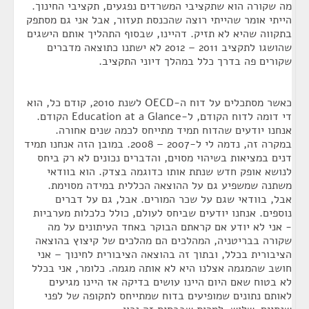
מה שקורה הוא שתקציבי המשרדים נפגעים, תקציבי החינוך.
הייתי אומר שהייתי רוצה שהכנסת תעזור, אבל אני גם מסתפק
בתקווה שהיא לא תזיק. דהיינו, שבסוף התהליך אותם הישגים
שהושגו לתקציב 2011 – 2012 לא ישתנו כתוצאה מדברים
שקורים פה בדרך כלל במהלך דיוני התקציב.
כאשר מסתכלים על דוח ה-OECD לשנת 2010, קודם כל, הוא
די דומה לדוח הקודם, ל-Education at a Glance הקודם.
אנחנו יודעים שהדוח תמיד מתייחס לכמה שנים אחורה.
במקרה זה, נדמה לי ל-2007 – 2008. במובן הזה אנחנו תמיד
דנים במציאות בשיהוי מסוים, והדברים נכונים לא רק ביחס
לנושא אופק חדש שנתת אותו כדוגמה בצדק. הוא בוודאי
משתנה שמשפיע גם על ההוצאה הכללית במידה מסוימת.
אבל, בוודאי שגם על שכר המורים. אבל, גם על דברים
נוספים. אנחנו יודעים שביחס לעולם, כולל כלכלות מערביות
- אני לא יודע אם קראתם הבוקר באחד העיתונים על מה
שקורה בבריטניה, המהלכים הם מהלכים של קיצוץ בהוצאה
הציבורית בכלל, ובתוך זה בהוצאה הציבורית לחינוך – אני
חושב שהמגמה אצלנו היא לא אותה מגמה. כלומר, אני בכלל
לא בטוח שאם היום היינו עושים בדיקה אז היינו מגיעים
לאותם נתונים שמופיעים בדוח שמתייחס לתקופה של לפני