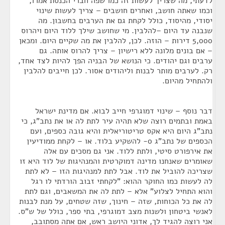
לדעתי, מה שצריך לעשות זה כמו שפה חברי הכנסת אמרו,
וכמו שאתה חושב, ואחרים חושבים – צריך לעשות שינוי
יסודי, מהיסוד, כולל לקחת גם את הערבים בחשבון. מה
שנבנה עד היום –להלבין. מי שחושב שילך ללוד היום ויהרוס
5,000 דירות – הוזה. לכן, להלבין את מה שקיים היום. ומכאן
– אם בונים מלונה ללא רישיון – צריך להרוס אותה. גם
ערבים וגם יהודים. כי הנושא של הבניה הפך להיות לצד אחד,
רק. לערבים מותר לבנות וליהודים אסור. לכן חייבים להלבין
ולהתחיל מהיום.
דבר נוסף – שינוי דמוגרפי חייב לבוא. אם מדינת ישראל
באמת ובתמים רוצה שלא תהיה עיר לתת לה או את נתב"ג, כי
נתב"ג היום היא אקס טריטוריאלית והיא גובה כספים, ועם
הכספים של נתב"ג 0- להשקיע בלוד. או – לקחת ממודיעין
את אירפורט סיטי, ולתת ללוד. אני גם מסכים עם אלה
שאומרים שאנחנו מדינה דמוקרטית והמנהיגות של לוד היא זו
שצריכה להוביל את לוד. אבל לתת למנהיגות הזו – לא לתת
לה לעשות כמו החוקר ההוא: "לקחתי זבוב הורדתי לו רגל
והוא התחיל לצלוע" אלא – לתת לה את המשאבים, וגם לתת
לה את כל הכוחות, שזה – חינוך, שזה שטחים, על מנת לבנות
לאנשי ביטחון ולשנות מצב דמוגרפי, בתי ספר, כולל של ש"ס.
אני רוצה להגיד לך, אדוני היושב ראש, אם אתה מסתובב,