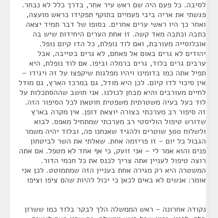
לסיבה. כל פעם היה שם ראש עיר אחר, בדרך כלל לא נבחר.
פגשתי את אריה ביבי פעמיים בתוקף תפקידו כראש מועצה,
ואחר כך היו ראשי ערים אחרים. בסופו של דבר תמיד יצאה
כתבה וכתבה מאד קשה. זו אחת הערים היחידות שיש בה
אוכלוסייה מעורבת, ואם לוד נופלת, כל הדו קיום נופל.
יהודים לא גרים באום אל פאחם, לא גרים בטייבה, אבל
ערבים גרים בלוד, גרים ברמלה וביפו. אם לוד נופלת, היא
תפיל אתה כמו בדומינו ויהיו מפלגות שיקפצו על זה ויגידו –
אין סיכוי לדו קיום. לכן היא מודל, גם במרכז הארץ, גם מודל
לחיים מעורבים והיא מבחן לכולנו. אני חושב שההסתכלות על
לוד כעל בעיה משטרתית משפטית חוטאת לכל הסיפור הזה.
זה סיפור רב מערכתי בצורה יוצאת דופן. אין מקרה בארץ
שדורש טיפול הוליסטי רב מערכתי שמתחיל מאפס. לבוא
ולשלוח 300 שוטרים ולהגיד שאנחנו פה, ובלוד יהיה משמר
הגבול כל יום - זו פריזמה אחת. שאלתי את השר לביטחון
פנים והוא אמר לי – אני זועק, כי אף אחד לא מטפל. אם אתה
רוצה טיפול לעניין אתה צריך לכנס את כל חכמי הדור.
המשטרה היא רק מגירה אחת בעניין הזה שמתמוטט. לכן אני
אומר: אנשים לא באים לכאן כי יכול להיות שהם ציפו וציפו
נקודה אחרונה - ראש הממשלה הלך לבקר בלוד כמו ששרון