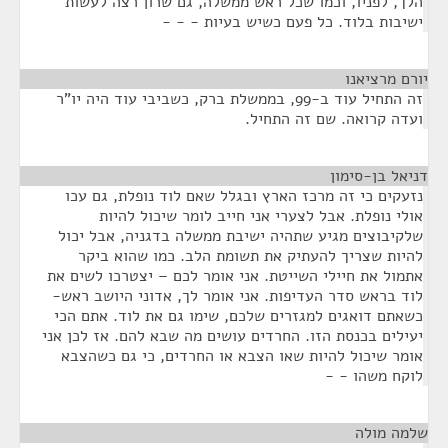
הלך, לפניו, וכמו שכל ראש ממשלה, גם שרון רצה לעשות
ישיבות בלוד. כל פעם כשיש בעיות - - -
יורם מרציאנו
¶
זה התחיל עוד ב-99, בממשלת ברק, כשביבי עוד היה יו"ר
ועדה קרואה. שם זה התחיל.
דניאל בן-סימון
¶
נזעקים כי זה מרכז הארץ ובגלל שאם לוד נופלת, גם עכו
אולי נופלת. אבל לצערי אני חייב לומר שיכול להיות
שלקיבוצים מגיע שתהיה ישיבת ממשלה בדגניה, אבל יכול
להיות שצריך להעתיק את תשומת הלב. כמו שהוא ביקר
אתמול את חיילי השייטת. אני אומר לכם – יצטרכו לשים את
לוד בראש סדר העדיפות. אני אומר לך, אדוני היושב ראש-
כשאתם דואגים למגזרים שלכם, שימו גם את לוד. אתם הכי
יעילים בכנסת הזו. החרדים עושים מה שבא להם. אז לכן אני
אומר שיכול להיות שאו הצבא או החרדים, כי גם כשהצבא
לוקח משהו - -
שלמה מולה
¶