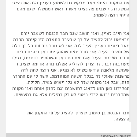
את המקום. הייתי מאד מבקש גם לשמוע בעניין הזה את נציגי
המשטרה. יושבים פה נציגי משרד ראש הממשלה שגם מהם
הייתי רוצה לשמוע.
אני חייב לציין, ואני חושב שגם חבר הכנסת לשעבר יורם
מרציאנו יכול להעיד על כך שבעבר הוועדה הזו קיימה הרבה
מאד דיונים בעניין העיר לוד. אני לא זוכר נוכחות כל כך דלה
של תושבי העיר. אני זוכר ימים שהתקיימו כאן דיונים רבים
ורבים מפרנסי העיר ואזרחים היו כאן והשתתפו בדיונים, וגילו
מעורבות רבה. זה צריך להדליק אצלנו נורה אדומה שציבור
שעושה מלאכת קודש פשוט לא מגיע. אני רוצה לתת לזה
פרשנות שאולי זה בגלל השעה המוקדמת. קשה לי עם התרוץ
הזה, אבל אני מקווה שזה לא גלי ייאוש בעיר, חלילה.
תפקידנו כאן הוא לדאוג לתושבים וגם לחזק אותם ואני מקווה
שהדברים יבואו לידי ביטוי לא רק במילים אלא גם במעשים.
חבר הכנסת בן סימון, שצריך להציג על פי התקנון את
ההצעה.
דניאל בן-סימון
¶