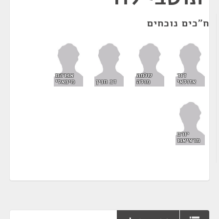
ח"כים נוכחים
דוד
שלמה
אברהם
אזולאי
מולה
דב חנין
מיכאלי
יורם
מרציאנו