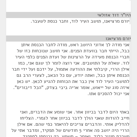
היו"ר דוד אזולאי
¶
יורם מרציאנו, תושב העיר לוד, וחבר כנסת לשעבר.
יורם מרציאנו
¶
אני מודה לך אדוני היושב ראש, מודה לחבר הכנסת איתן
כבל, הייתי חבר בוועדת הפנים. אני חושב שנוכחות כזו של
חברי הכנסת מעידה על הרצינות של ועדת הפנים כלפי העיר
לוד. שאלת על התושבים. אני רוצה לומר לך שגם אני, כמו
אילן הררי, קיבלתי את ההודעה אתמול, על ידכם ועל ידי חבר
הכנסת איתן כבל, ואתה יודע, עם כל הכאב, לצערי הרב גם
לתושבי העיר לוד אין כבר את הכוחות להגיע לכאן. יש כאן
איזה סוג של ייאוש, אומר אריה ביבי בצדק, "הכל דיבורים".
אני יכול להסכים אתו.
באתי היום לדבר בכיוון אחר. אני שומע את הדברים, ואני
חייב להודות שאני הולך לדבר בכיוון אחר לגמרי. הצליחו
להדליק אותי. והדברים צריכים להיאמר כפי שהם. אם אילן
הררי היה יושב פה אחרי 5 חודשים של תפקיד, ומדבר אתי על
מערכת חינוך בלוד, ואומר – תשמע, רק נכנסתי לתפקיד,