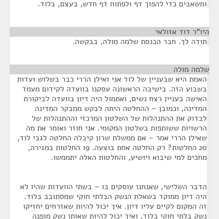
ומשאבים כדי להפוך דף ולפתוח דף חדש, בעצם, בלוד.
היו"ר דוד אזולאי
¶
תודה לך. חבר הכנסת שלמה מולה, בבקשה.
שלמה מולה
¶
האמת היא שבעניין של לוד אני ואילן הררי כבר בשלוש ועדות
בשבוע הזה. בישיבה הראשונה עסקנו בוועדה לקידום מעמד
האישה בעניין רצח נשים, ואתמול היה דיון בוועדה לביקורת
המדינה, וכמובן – ההחלטה היתה לבקש ממבקר המדינה
לבדוק את ההתנהלות של השלטון המרכזי וההתנהלות של
הרשויות ששותפות בשלטון המקומי. אני חוזר ואומר את מה
שאילן הררי אמר – אם ממשלת שרון קיבלה החלטה לגבי לוד,
20 החלטות? רק החלטה אחת בוצעה. 19 החלטות במגירה,
מחכים למי שיבוא ויושיע, והחלטות האלה יתממשו.
הדבר השלישי, שאנחנו עוסקים בו – בשתי הוועדות שהיו לא
היה דיון ממוקד בשאלת הנשק הבלתי חוקי שמסתובב בלוד.
זה המקום לקיים עליו דיון. איך יכול להיות שאזרחים יחזיקו
נשק בלתי חוקי בלוד, ואיך יכול להיות שאותו נשק מופנה