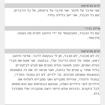
יורם מרציאנו
¶
אני אדבר על חינוך. אני אדבר על ביטחון, על כל הדברים.
עם כל הכבוד, אני ישן בלילה בלוד.
איילן הררי
¶
עם כל הכבוד, התבקשתי על ידי היושב לפרט מה נעשה.
פירטתי.
יורם מרציאנו
¶
זה לא מכובד, לא מכבד, תן לי בבקשה לדבר. אדוני היושב
ראש, שמור על זכות הדיבור שלי, בבקשה. אני אקח את חברי
ועדת הפנים, וטוב תעשה ועדת הפנים אם תגיע לביקורים
בלוד אחרי 4 שנים של כהונה, ואני אראה לך את זה בתמונות
ובמצגות שאנחנו מכינים. גני ילדים. לא רק במגזר החרדי,
במגזר היהודי, שהייתי מתבייש ואני מתבייש לשלוח את
הילדים לגני הילדים האלה, שנושא הבטיחות שם הוא מתחת
לכל ביקורת. נדנדות שלא הייתי רוצה שהנכדה שלי תתנדנד
בהן.