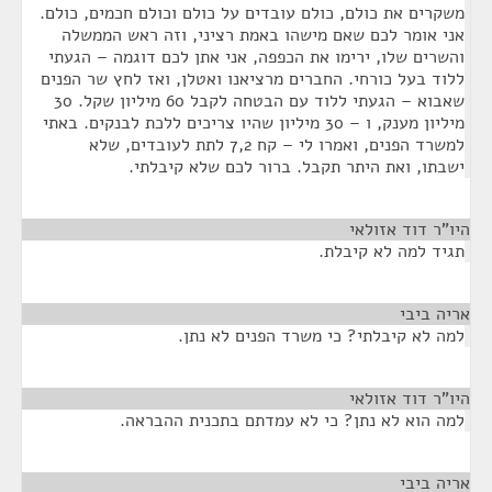
משקרים את כולם, כולם עובדים על כולם וכולם חכמים, כולם.
אני אומר לכם שאם מישהו באמת רציני, וזה ראש הממשלה
והשרים שלו, ירימו את הכפפה, אני אתן לכם דוגמה – הגעתי
ללוד בעל כורחי. החברים מרציאנו ואטלן, ואז לחץ שר הפנים
שאבוא – הגעתי ללוד עם הבטחה לקבל 60 מיליון שקל. 30
מיליון מענק, ו – 30 מיליון שהיו צריכים ללכת לבנקים. באתי
למשרד הפנים, ואמרו לי – קח 7,2 לתת לעובדים, שלא
ישבתו, ואת היתר תקבל. ברור לכם שלא קיבלתי.
היו"ר דוד אזולאי
¶
תגיד למה לא קיבלת.
אריה ביבי
¶
למה לא קיבלתי? כי משרד הפנים לא נתן.
היו"ר דוד אזולאי
¶
למה הוא לא נתן? כי לא עמדתם בתכנית ההבראה.
אריה ביבי
¶