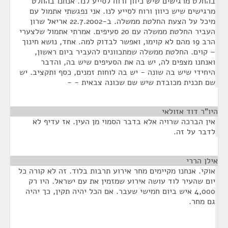
בהחלט מרגישים שיש כיוון ורוח לסייע לנו. אנחנו בהחלט
מרגישים שיש כיוון ורוח לסייע לנו. אני נפגשתי אתמול עם
מיכל על הצעת החלטת ממשלה. ב-22.7.2002 אריאל שרון
העביר החלטת ממשלה עם 20 סעיפים. אמרתי אתמול שלצערי
הרב 19 מהם לא קוימו, ואפשר לבדוק למה. אחד, נושא חינוך
– קוים. החלטת ממשלה שמתכוונים להעביר ביום ראשון,
ואנחנו מצפים לה, יש בה את הסעיפים שיש בה, והדבר
היחידי שיש בה שונה - יש בה לוחות זמנים, כסף ותקציב. יש
שם תכנית מכובדת שיש שם שכונה צבאית - -
היו"ר דוד אזולאי
¶
אין הברכה שרויה אלא בדבר הסמוי מן העין. אז עדיף לא
לדבר על זה.
אילן הררי
¶
אוקי. אנחנו מקיימים מחר אירוע תרבות בלוד. זה לא קורה כל
יום שהעיר לוד עושה אירוע שמזמין את עם ישראל. היו רק
4,000 איש ביום חמישי שעבר. אם הכל יהיה תקין, כך יהיה
גם מחר.