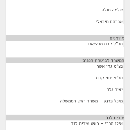
שלמה מולה
אברהם מיכאלי
מוזמנים
¶
חכ"ל יורם מרציאנו
המשרד לביטחון הפנים
¶
נצ"מ גדי אשר
סנ"צ יוסי קדם
יאיר גלר
מיכל פרנק – משרד ראש הממשלה
עירית לוד
¶
אילן הררי – ראש עירית לוד