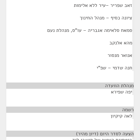
זאב שפריר –עיר ללא אלימות
ציונה כסיף – מנהל החינוך
סמאח סלאימה אגבריה – עו"ס, מנהלת נעם
מהא אלנקב
אנואר מנסור
חנה שדמי – שפ"י
מנהלת הוועדה
¶
יפה שפירא
רשמה
¶
לאה קיקיון
הצעה לסדר היום (דיון מהיר)
¶