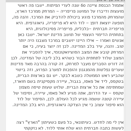
אתמול הכנסת ציינה 60 שנה לערי הפיתוח. ישבו פה ראשי
מועצות ודיברו על המושג פריפריה – המרחק ממרכז הארץ,
שהמרחק מהמרכז פוגע ביכולת להדביק את המרכז. והנה פה,
תופעה יוצאת דופן – לוד היא לא פריפריה, גיאוגרפית. היא
פריפריה חברתית –כלכלית, פריפריה פסיכולוגית, היא
בתחתית הדימוי העצמי של תושב מדינת ישראל. ישבו כאן
אנשים ואמרו – אילו היינו יושבים במרכז מצבנו היה יותר
טוב. והנה, עיר בלב המדינה. לכן זה יוצר בעיה, כי אם
המרחק קובע את המצב הסוציואקונומי, איך להסביר את
המצב שלוד לתחתית הבור כשהיא בלב ליבה של המדינה. לכן
זה דורש הסברים מעבר למרחק, זה קורה בהרבה מאד מדינות
שערים נפלטות מהמנגנון והופכות למערב הפרוע, וזה ביטוי
שהביע ראש הממשלה כשבא לבקר. יש גם בארצות הברית,
בטקסס, ליד אל פאסו, בגבול, עיירה מקסיקנית בשם חוארז,
שמחתימה את כל ארצות הברית. שלוש שעות טיסה מצפון
טקסס – עד הדרום, אתה מגיע לאל פאסו, עיירה, וסיפור של
עיירה קטנה ששמה מגיע לכל העולם. לכן, הסיפור של לוד
הוא סיפור עצוב כי אין הצדקה גיאוגרפית, היא בלב המדינה.
אין לי מה לחדש. כעיתונאי, כל פעם כשעיתון "הארץ" רצה
לעשות כתבה חברתית הוא שלח אותי ללוד. לא נזקקתי