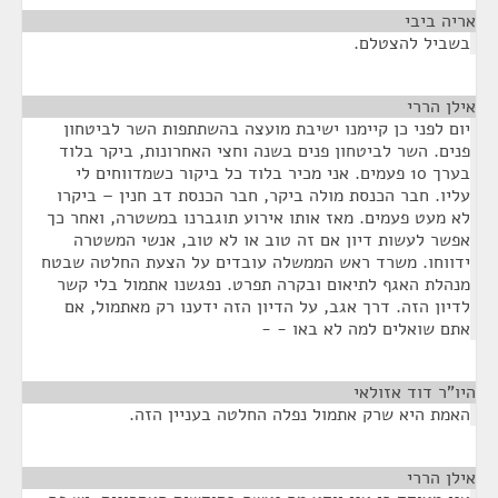
אריה ביבי
¶
בשביל להצטלם.
אילן הררי
¶
יום לפני כן קיימנו ישיבת מועצה בהשתתפות השר לביטחון
פנים. השר לביטחון פנים בשנה וחצי האחרונות, ביקר בלוד
בערך 10 פעמים. אני מכיר בלוד כל ביקור כשמדווחים לי
עליו. חבר הכנסת מולה ביקר, חבר הכנסת דב חנין – ביקרו
לא מעט פעמים. מאז אותו אירוע תוגברנו במשטרה, ואחר כך
אפשר לעשות דיון אם זה טוב או לא טוב, אנשי המשטרה
ידווחו. משרד ראש הממשלה עובדים על הצעת החלטה שבטח
מנהלת האגף לתיאום ובקרה תפרט. נפגשנו אתמול בלי קשר
לדיון הזה. דרך אגב, על הדיון הזה ידענו רק מאתמול, אם
אתם שואלים למה לא באו - -
היו"ר דוד אזולאי
¶
האמת היא שרק אתמול נפלה החלטה בעניין הזה.
אילן הררי
¶