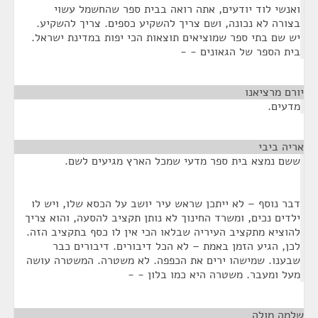
ואנשי לוד יודעים, אתה רואה בבית ספר שהחשמל עשוי
בצורה לא נכונה, ושם צריך להשקיע כספים. צריך להשקיע.
יש שם בתי ספר שמוציאים תוצאות הכי יפות במדינת ישראל.
בית הספר של הגאונים - -
יורם מרציאנו
¶
מדעים.
אריה ביבי
¶
ששם נמצא בית ספר מדעי שמכל הארץ מגיעים לשם.
דבר נוסף – לא ייתכן שראש עיר יושב על הכסא שלו, ויש לו
ילדים נכים, ומשרד החינוך לא נותן תקציב להסעה, והוא צריך
להוציא מתקציב העיריה שבלאו הכי אין לו כסף בתקציב הזה.
לכן, הגיע הזמן באמת – לא הכל דיבורים. דיבורים כבר
שבענו. שמישהו ירים את הכפפה. לא משטרה. המשטרה עושה
מעל ומעבר. משטרה היא כמו בלון - -
שלמה מולה
¶