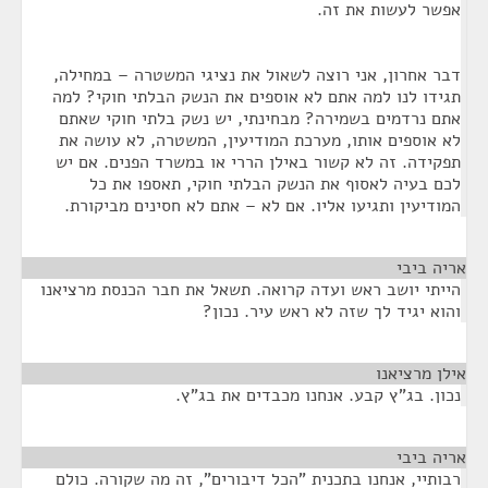
אפשר לעשות את זה.
דבר אחרון, אני רוצה לשאול את נציגי המשטרה – במחילה,
תגידו לנו למה אתם לא אוספים את הנשק הבלתי חוקי? למה
אתם נרדמים בשמירה? מבחינתי, יש נשק בלתי חוקי שאתם
לא אוספים אותו, מערכת המודיעין, המשטרה, לא עושה את
תפקידה. זה לא קשור באילן הררי או במשרד הפנים. אם יש
לכם בעיה לאסוף את הנשק הבלתי חוקי, תאספו את כל
המודיעין ותגיעו אליו. אם לא – אתם לא חסינים מביקורת.
אריה ביבי
¶
הייתי יושב ראש ועדה קרואה. תשאל את חבר הכנסת מרציאנו
והוא יגיד לך שזה לא ראש עיר. נכון?
אילן מרציאנו
¶
נכון. בג"ץ קבע. אנחנו מכבדים את בג"ץ.
אריה ביבי
¶
רבותיי, אנחנו בתכנית "הכל דיבורים", זה מה שקורה. כולם