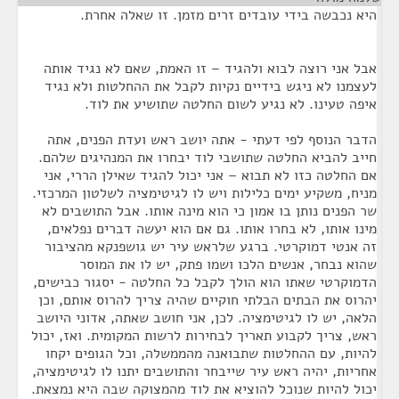
היא נכבשה בידי עובדים זרים מזמן. זו שאלה אחרת.
אבל אני רוצה לבוא ולהגיד – זו האמת, שאם לא נגיד אותה
לעצמנו לא ניגש בידיים נקיות לקבל את ההחלטות ולא נגיד
איפה טעינו. לא נגיע לשום החלטה שתושיע את לוד.
הדבר הנוסף לפי דעתי - אתה יושב ראש ועדת הפנים, אתה
חייב להביא החלטה שתושבי לוד יבחרו את המנהיגים שלהם.
אם החלטה כזו לא תבוא – אני יכול להגיד שאילן הררי, אני
מניח, משקיע ימים כלילות ויש לו לגיטימציה לשלטון המרכזי.
שר הפנים נותן בו אמון כי הוא מינה אותו. אבל התושבים לא
מינו אותו, לא בחרו אותו. גם אם הוא יעשה דברים נפלאים,
זה אנטי דמוקרטי. ברגע שלראש עיר יש גושפנקא מהציבור
שהוא נבחר, אנשים הלכו ושמו פתק, יש לו את המוסר
הדמוקרטי שאתו הוא הולך לקבל כל החלטה - יסגור כבישים,
יהרוס את הבתים הבלתי חוקיים שהיה צריך להרוס אותם, וכן
הלאה, יש לו לגיטימציה. לכן, אני חושב שאתה, אדוני היושב
ראש, צריך לקבוע תאריך לבחירות לרשות המקומית. ואז, יכול
להיות, עם ההחלטות שתבואנה מהממשלה, וכל הגופים יקחו
אחריות, יהיה ראש עיר שייבחר והתושבים יתנו לו לגיטימציה,
יכול להיות שנוכל להוציא את לוד מהמצוקה שבה היא נמצאת.