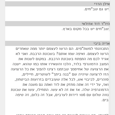
אילן הררי
¶
יש גם שב"חים.
היו"ר דוד אזולאי
¶
שב"חים יש בכל מקום בארץ.
אריה ביבי
¶
התכוונתי למשת"פים. הם הרשו לעצמם יותר ממה שאחרים
הרשו לעצמם. ואיפה שמו אותם? בשכונת הרכבת. ואני לא
אגיד לכם מה התפתח בשכונת הרכבת. במקום לשנות את
המצב הדמוגרפי בלוד, הלכו והשאירו אותו כמו שהוא. ישנה
את הרצועה של אחיסמך שבזמנו רצינו להפוך את כל הרצועה
הזו לרצועה שיהיה שם "בנה ביתך" לשוטרים, חיילים,
סוהרים, לכיבוי אש, לכל אלה שעובדים בזרועות הביטחון,
ואז, על ידי זה אתה מחזק את לוד ואתה גם משנה את
הדמוגרפיה שלה. אז את זה לא עשו. התחילו, עשו את שכונת
נווה שלום עם 106 דירות לערבים, אבל זה כלום, זה טיפה
בים.