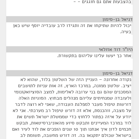
בהצבעות אתם גם חוגגים - -
דניאל בן-סימון
¶
יכול להיות שתיקחו את זה ותגידו לרב עובדיה יוסף שיש כאן
בעיה.
היו"ר דוד אזולאי
¶
אחר כך יעשו עלינו עליהום בתקשורת.
דניאל בן-סימון
¶
נקודה אחרונה – העניין הזה של השלטון בלוד, שהוא לא
יציב. שלטון ממונה, במרכז הארץ, זה אות עניות לתושבים
המסכנים שהם גם בני ערובה לאלימות, למצב הסוציואקונומי
ולעובדה שמנחיתים עליהם מנהלים מבחוץ. הסוגיות האלה
דורשות טיפול מעבר למפלגת העבודה, שאני לא רוצה לדבר
על מצבה, ווהכנסת, אלא זה דורש טיפול רב מערכתי. אני לא
יודע על איזה כפתור ללחוץ כדי שממשלת ישראל תשים את
לוד במרכז המעיינים ותבקש סיוע מהאוניברסיטאות, תבקש
חכמים לדון איך אנחנו תוך 10 שנים הופכים את לוד לעיר ואם
בישראל שכולם יתקנאו בה. זה דורש מחשבה, תשומת לב