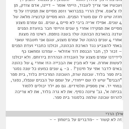
ועכשיו אני צריך לעבוד, הייתי אומר – דיינו, אדם צודק, תן
לו צ'אנס. אילן הררי בפברואר 2011 מסיים את תפקידו על פי
חוזה שיש לו עם משרד הפנים. הוא מסיים קדנציה מלאה של
4 שנים. אפילו אריה ביבי לא סיים 4 שנים. גם עמרם מצנע
מסיים את תפקידו אחרי 5 שנים והייתי חבר בוועדת הפנים
שדנה בהארכת הכהונה שלו בשנה נוספת. ראינו פה מצגת
אחרי 4 שנים כהונה של עמרם מצנע, שגם אני חשבתי שאני
באתי להצביע נגד הארכת הכהונה, וכולנו כחברי ועדת הפנים
– זכור לך, חבר הכנסת דוד אזולאי - עמדנו ומחאנו כף
לידידנו עמרם מצנע על העבודה הנהדרת בירוחם. ולא יכולנו
לעשות אחרת. אני לא מבין את הבכייה הזו אחרי 4 של כהונה
באים לדבר אתי על חינוך? . ב- 4 שנים כמעט כל שנה נסגר
בית ספר בלוד. שכונת שרת, השכונה המרכזית בלוד, בית ספר
"הבנים" שיש לו שם ייחודי, על שמם של הבנים שנפלו, נסגר,
במחי יד. אין מספיק תלמידים. גם 20 ילד יכולים ללמוד
בכיתה א', גב' ציונה כסיף. את לא גרה בלוד, את לא צריכה
להרוס שכונה שלמה בלסגור בית ספר.
אילן הררי
¶
זה לא קשור - -מדברים על ביטחון - -