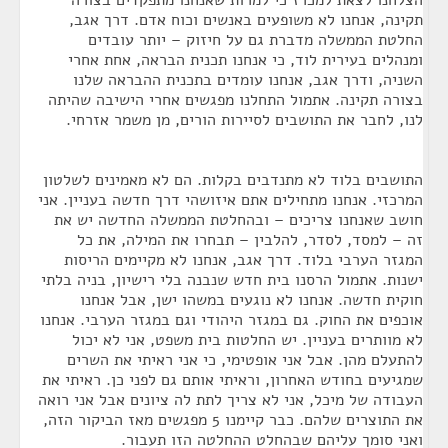
הצלחנו לצאת למכרז כי למרות שאנחנו מתפקדים בצורה
תקינה, אנחנו לא משופעים באנשים וכוח אדם. דרך אגב,
החלטת הממשלה מדברת גם על חיזוק – יותר עובדים
ומנהלים בעירית לוד, כי אנחנו תכנית הבראה, אחת אחרי
השניה, ודרך אגב, אנחנו עומדים בתכנית ההבראה שלנו
בצורה תקינה. אתמול התחלנו מפגשים אחרי הישיבה שהיתה
לנו, לחבר את התושבים לסיירות הורים, מן משמר אזרחי.
התושבים בלוד לא מתנדבים בקלות. הם לא מאמינים לשלטון
המרכזי. אנחנו מתחילים אתם איזושהי דרך חדשה בעניין. אני
חושב שאנחנו צריכים – ובהחלטת הממשלה החדשה יש את
זה – למסד, לסדר, להלבין – תבחרו את המילה, את כל
המגזר הערבי בלוד. דרך אגב, אנחנו לא מקיימים הריסות
ישנות. אתמול הרסנו בית חדש שנבנה בלי רישיון, בניה בלתי
חוקית חדשה. אנחנו לא נוגעים במשהו ישן, אבל אנחנו
אוכפים את החוק. גם במגזר היהודי וגם במגזר הערבי. אנחנו
לא מוותרים בעניין. יש החלטות בית משפט, אני לא יכול
להתעלם מהן. אבל אני אופטימי, כי אני ראיתי את השרים
שמגיעים בחודש האחרון, וראיתי אותם גם לפני כן. ראיתי את
העבודה של מיכל, אני לא צריך לתת לה ציונים אבל אני רואה
את התוצרים שלהם. כבר קיימנו 5 מפגשים מאז הביקור הזה,
ואני סומך עליהם שבהחלט ההחלטה הזו תעבור.