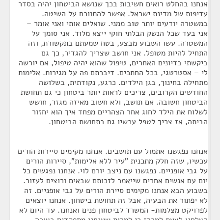
אנחנו בהחלט רואים חשיבות בכך שנושא הביטחון יהיה בסדר
עדיפות של מדינת ישראל. אפשר להתווכח על השיטה.
במשטרה יודעים יותר טוב ממני. שואלים אותי ואני אומר –
אני בעד שכל הנשק הבלתי חוקי ייצא מלוד. אני סומך על
המשטרה. עשו השבוע מבצע, בטח שמעתם בתקשורת, וזה
התחיל להיות מטופל. אני חושב שצריך להגדיר, כך גם
ביקשתי בדיונים האחרים, טיפול שהוא יהיה טיפול, אם יורשה
לי – אסטרטגי, בכל החתכים. דיברתם פה על מגירות. אלימות
מתחילה בחינוך, בגן הילדים. כרגע, נקודתית, בשלושה
החודשים הקרובים, צריכים לראות יותר ביטחון כי גם תחושת
הביטחון חשובה. אם תושב, ולא חשוב מאיזה מגזר, חושש
לשלוח את הילד לחוג אחר הצהריים מפחד איך הוא יחזור
הביתה, אז צריך לטפל עכשיו גם בתחושת הביטחון.
אנחנו נפגשנו אתמול עם תושבים. אנחנו מקימים סיירות הורים
עכשיו, שזה חלק מתכנית "עיר ללא אלימות", סיירות הורים
על גבי אופניים. נפגשנו עם ניצב יורם לוי. אנחנו נפגשים כל
יום עם אנשים אחרים שייאמר לזכותם שבאים ורוצים לעזור.
בשבוע הבא אנחנו מקימים סיירת הורים על גבי אופניים. זה
לא יפתור את הבעיה, אבל זה תחושת ביטחון. אנחנו יוצאים
לפרויקט מצלמות- המשרד לביטחון פנים ואנחנו. עד היום לא