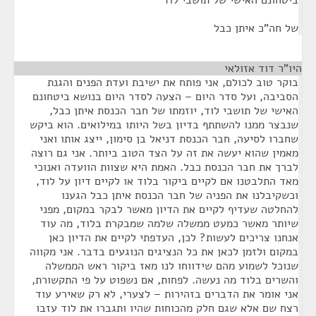
ביטחונם האישי של תושבי לוד
של חה"כ איתן כבל
היו"ר דוד אזולאי
¶
בוקר טוב לכולם, אני פותח את ישיבת ועדת הפנים והגנת
הסביבה, ועל סדר היום – הצעה לסדר היום בנושא ביטחונם
האישי של תושבי לוד, יוזמתו של חבר הכנסת איתן כבל,
שנבצר ממנו להשתתף בדיון בשל היותו במילואים. הוא ביקש
שחברו לסיעה, חבר הכנסת דניאל בן סימון, ייצג אותו ואני
מאמין שהוא יעשה את זה על הצד הטוב ביותר. אני גם רוצה
לברך את חבר הכנסת כבל. האמת היא שצוות הוועדה ואנוכי
מאד התלבטנו אם לקיים ביקור בלוד או לקיים דיון על לוד,
וכשקיבלנו את הפניה של חבר הכנסת איתן כבל הגענו
להחלטה שעדיף לקיים את הדיון מאשר לבקר במקום, מפני
שיותר מאשר כמעט ממשלה שלמה שמבקרת בלוד, מה עוד
אנחנו צריכים לעשות? לכן, העדפתי לקיים את הדיון כאן
במקום ולזמן לכאן את כל הנציגים הנוגעים בדבר. אני מקווה
שנוכל לשמוע מהם שידווחו לנו מאז ביקור ראש הממשלה
והשרים בלוד מה נעשה. לפחות, אם נשפוט על פי התקשורת,
אני אומר את הדברים בזהירות – לצערי, לא רק שאירע עוד
רצח שם אלא שגם חלק מהכוחות שהיו ותגברו את לוד עזבו