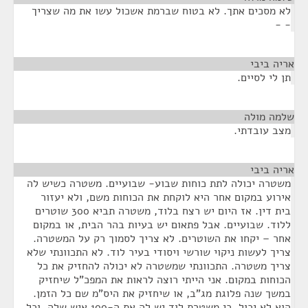
לא מסכים אתך. לא בטוח שברמת אשכול עשו את מה שצריך
- -
אריה ביבי
¶
תן לי לסיים.
שלמה מולה
¶
מצב עובדתי.
אריה ביבי
¶
משטרה יכולה לתת כוחות שבוע- שבועיים. משטרה כשיש לה
אירוע במקום אחר היא לוקחת את הכוחות משם, ולא יעזור
בית דין. אז היום יש רצח בלוד, משטרה תביא 300 שוטרים
ללוד. שבועיים. אבל פתאום יש בעיות בהר הבית, או במקום
אחר – יקחו את השוטרים. לא צריך לסמוך רק על המשטרה.
צריך לעשות ניקוי שורשי ויסודי בעיר לוד. לא התכוונתי שלא
צריך משטרה. התכוונתי שמשטרה לא יכולה להחזיק את כל
הכוחות במקום. אני הייתי רוצה לראות את המפכ"ל שיחזיק
במשך שנה פלוגת מג"ב, או שיחזיק את היס"מ שם כל הזמן.
הוא לא יכול, כי משטרת לוד יש לה את ה-100 איש שלה, וכל