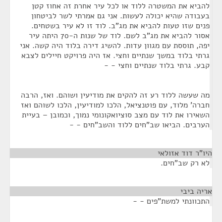
להביא את המשטרה ללוד או לכל עיר אחרת זה אחוז קטן
בעבודה שהיא יכולה לעשות. אני גם אמרתי לשר לביטחון
פנים שזו טעות להביא את מג"ב. לוד זו לא עיר בשטחים.
אסור להביא את מג"ב לשם. לוד של שנות ה-70 היתה עיר
יפה, תוססת עם מגוון עדות. להשיג דירה בלוד היה קשה. אני
גרתי בלוד במשך שנתיים וחצי. אז היה פרויקט חיילים לצבא
קבע. גרתי בלוד שנתיים וחצי - -
מה שעשה ללוד רע זה להקים את מודיעין ושוהם. ואז, הרבה
חברה' מלוד, עם פוטנציאל, הלכו למודיעין, הלכו לשוהם ואז
השאירו את לוד עם מצב סוציואקונומי נמוך, וכמובן – בעיית
הערבים. הביאו שב"חים ללוד והשב"חים - -
היו"ר דוד אזולאי
¶
לא רק שב"חים.
אריה ביבי
¶
התכוונתי למשת"פים - -