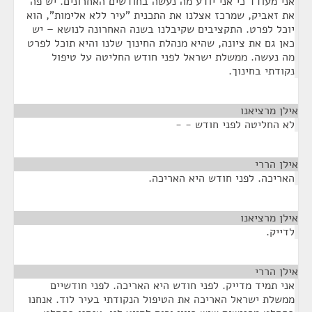
אני מעודד כי אני יודע מה נעשה בחודשים האחרונים. יש פה
את זאביק, שמרכז אצלנו את התכנית "עיר ללא אלימות", הוא
יוכל לפרט. התקציבים שקיבלנו בשנה האחרונה לנושא – יש
כאן גם את ציונה, שהיא מנהלת החינוך שלנו והיא תוכל לפרט
מה נעשה. ממשלת ישראל לפני חודש החליטה על טיפול
נקודתי בחינוך.
אילן מרציאנו
¶
לא החליטה לפני חודש - -
אילן הררי
¶
האריכה. לפני חודש היא האריכה.
אילן מרציאנו
¶
לדייק.
אילן הררי
¶
אני תמיד מדייק. לפני חודש היא האריכה. לפני חודשיים
ממשלת ישראל האריכה את הטיפול הנקודתי בעיר לוד. אנחנו