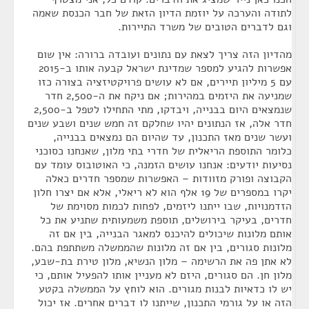
לתודה והערכה על יוזמת הדיון הזאת של חבר הכנסת שאמה
וגם לדברים הטובים של משרד התיירות.
מהדיון הזה צריך לצאת עם נתונים ועובדה ברורה: אין שום
אפשרות להגיע למספר שמדינת ישראל קבעה אותו ב-2015
עם 5 מיליון תיירים, אם לא עושים פרויקטיזציה בצורה כזו
שמניעה את היזמים במהירות; אם ניקח את ה-2,500 חדר
שנמצאים היום בבנייה, ויבדקו, מתי התחילו לטפל ב-2,500
חדר אלה, אז הנתונים יהיו שחלקם זה חמש שנים ושבע שנים
ועשר שנים מאז התכנון, עד שהיום הם נמצאים בבנייה,
כלומר התוספת הריאלית של חדרי בתי מלון, שאנחנו כסוכני
נסיעות יודעים: אנחנו עושים הזמנה, כי האוטובוס עומד עם
הקבוצה ופורק מזוודות – האפשרות שמספר חדרים כאלה
יקרו במספרים של 19 אלף הוא לא ריאלי, אלא אם יצרו חלון
הזדמנויות, שבו ייתנו ליזמים, לפחות לכמות מסוימת של
חדרים, בעיקר בירושלים, תוספת משמעותית שתניע את כל
אותם מלונות שיכולים להיכנס למאגר הבנייה, בין אם זה
מלונות סגורים, בין אם זה מלונות שהממשלה משתתפת בהם.
לא אתן פה את הרשימה – מלון הנשיא, מלון טירת בת-שבע,
מלון חן. הם סגורים, היזם לא מעניין אותו להפעיל אותם, כי
יש לו כדאיות לבנות מגורים. הוא לוחץ על הממשלה בקטע
הזה או על גורמי התכנון, שייתנו לו דברים אחרים. אז יכול