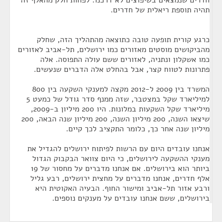
חדרים שנמצאים בשיפוצים לא דרכנו. לפחות חלק מהאלף זה
תהיה תוספת ריאלית של חדרים.
כרגע קורית תופעה טובה כתוצאה מהתהליך הזה, שחלק
מהביקושים מוסטים מאזורים כמו ירושלים, תל-אביב לאזורים
כמו אשקלון ונתניה, לאזורים ששם עולה התפוסה. אלה
פתרונות לטווח קצר, אבל בהחלט אלה הדברים שנעשים.
המשרד בין 2009 ל-2012 מקצה למענקי השקעה בין 800
למיליארד שקל במצטבר, שזה ממנף סדר גודל של כמעט 5
מיליארד שקל השקעות במלונות. היו 200 מיליון ב-2009,
שיצאו השנה, 200 מיליון השנה, 200 מיליון שנה הבאה, 200
מיליון שנה אחר כך, כלומר התקציב לכך קיים.
אנחנו עובדים היום עם הרשות לפיתוח ירושלים להגדיל את
מענקי ההשקעה לירושלים, כי היום צוואר הבקבוק הגדול
ביותר הוא בירושלים. אם אנחנו מדברים על מחסור של 19
אלף חדרים, אנחנו מדברים על מחצית ירושלים, רבע גליל
ורבע אזור תל-אביב ומישור החוף. הבעיה האקוטית היא
בירושלים, ששם אנחנו עובדים על מענקים נוספים.