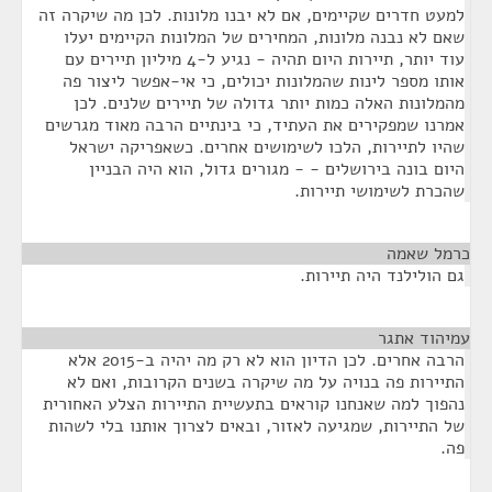
למעט חדרים שקיימים, אם לא יבנו מלונות. לכן מה שיקרה זה
שאם לא נבנה מלונות, המחירים של המלונות הקיימים יעלו
עוד יותר, תיירות היום תהיה - נגיע ל-4 מיליון תיירים עם
אותו מספר לינות שהמלונות יכולים, כי אי-אפשר ליצור פה
מהמלונות האלה כמות יותר גדולה של תיירים שלנים. לכן
אמרנו שמפקירים את העתיד, כי בינתיים הרבה מאוד מגרשים
שהיו לתיירות, הלכו לשימושים אחרים. כשאפריקה ישראל
היום בונה בירושלים - - מגורים גדול, הוא היה הבניין
שהכרת לשימושי תיירות.
כרמל שאמה
¶
גם הולילנד היה תיירות.
עמיהוד אתגר
¶
הרבה אחרים. לכן הדיון הוא לא רק מה יהיה ב-2015 אלא
התיירות פה בנויה על מה שיקרה בשנים הקרובות, ואם לא
נהפוך למה שאנחנו קוראים בתעשיית התיירות הצלע האחורית
של התיירות, שמגיעה לאזור, ובאים לצרוך אותנו בלי לשהות
פה.