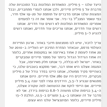
היעד שלנו – 5 מיליון. התאחדות המלונות בכל התוכניות שלה
מדברת על 5 מיליון תיירים, ולכן אנחנו לגמרי מתחברים, ובכל
המצגות שלנו אנחנו מדברים על תוספת של 19-20 אלף חדר,
כפי שאמר המנכ"ל בר-ניר. אני אומר את זה כי לפעמים
אומרים: התאחדות המלונות לא רוצים עוד חדרים. אנחנו
רוצים עוד חדרים, אנחנו צריכים עוד חדרים, ואנחנו רוצים
להגיע ל-5 מיליון.
צריך לזכור, שיש לנו מומנטום חיובי באזור. ארגון התיירות
העולמי פרסם, שבאזור המזרח התיכון יש העלייה ב-2010 של
20 אחוז לעומת 7 אחוז באירופה או במקומות אחרים, כלומר
זה אחוז הגידול הגדול ביותר של מספר תיירים שמבקרים
באזור. ישראל לא נכללה, כי אנחנו חלק מאירופה, אבל
המגמה אצלנו היא אותו דבר, ואני מתקנא בשכנים שלנו, כי
כשהייתי פקיד ממשלה, אנחנו היינו בסדר גודל של 2 מיליון
מבקרים, הירדנים היו עם 280 אלף תיירים. היום אנחנו
מתגאים שנגיע ל-3.5, הירדנים גמרו לפני שנה 3.4 מיליון
תיירים. אם הייתי לוקח את ההשוואה למה שקורה אצלנו,
ה-3.4 כניסות שלנו מושווה ל-6.8 כניסות בירדן. אני לא
מדבר על זה שאנחנו ב-3.4 ומצרים ב-12.5, הולכת ל-13
מיליון תיירים, כלומר הפוטנציאל שלנו הוא עצום.