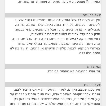
התיירות? 2009 זה שליש, 2010 זה פחות מ-10 אחוזים.
נועז בר-ניר
¶
אין משמעות לניצול התקציבי. אנחנו מנפיקים כתבי אישור
ליזמים, והיזמים, כל אחד בונה בקצב שלו. אנחנו, כמובן,
מגבילים אותם וקובעים להם, אבל הם קובעים מתי לבנות.
חלק מהם עוד צריכים להשלים דברים בוועדות,
בסטטוטוריקה להשלים דברים מהבחינה הזו, אבל מהבחינה
הזו, השנה לא היתה מגבלת תקציב עד כה ליזמים שרצו
באזורי הביקוש לבנות מלונות חדשים או להסב. זו עד כה לא
היתה המגבלה.
עמי צדיק
¶
אז אולי ההטבות לא מספיק גבוהות.
נועז בר-ניר
¶
אין ספק שמצב הקיים, לאור ההיסטוריה - אני מזכיר לכם,
אנחנו אחרי תקופת האינתיפאדה, ואם היום אנחנו מדברים על
3.3 מיליון תיירים, בתקופת האינתיפאדה בשפל היו כאן רק
900 אלף תיירים, אז אין ספק שלשוק ייקח זמן ברמת רווחיות