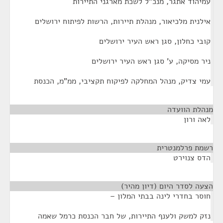
עמיהוד אתגר, מנכ"ל לשכת מארגני התיירות
אילנית מלכיאור, מנהלת תיירות, הרשות לפיתוח ירושלים
קובי כחלון, סגן ראש העיר ירושלים
ניר מסיקה, ע' סגן ראש העיר ירושלים
עמי צדיק, מנהל המחלקה לפיקוח תקציבי, ממ"מ, הכנסת
מנהלת הוועדה
¶
לאה ורון
רשמת פרלמנטרית
¶
הדס צנוירט
הצעה לסדר היום (דיון מהיר)
¶
חוסר בחדרי לינה בבתי המלון –
נזק למשק ולענף התיירות, של חבר הכנסת כרמל שאמה