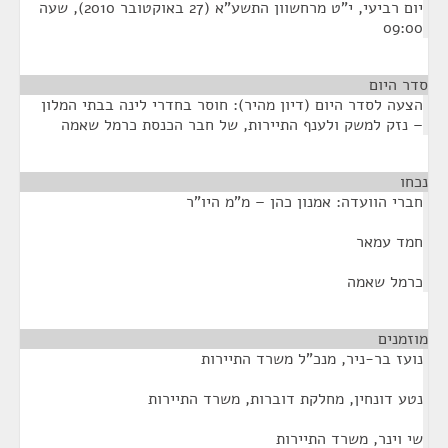
יום רביעי, י"ט מרחשוון התשע"א (27 באוקטובר 2010), שעה
09:00
סדר היום
הצעה לסדר היום (דיון מהיר): חוסר בחדרי לינה בבתי המלון
– נזק למשק ולענף התיירות, של חבר הכנסת כרמל שאמה
נכחו
¶
חברי הוועדה: אמנון כהן – מ"מ היו"ר
חמד עמאר
כרמל שאמה
מוזמנים
¶
נועז בר-ניר, מנכ"ל משרד התיירות
נטע דונחין, מחלקת דוברות, משרד התיירות
שי וינר, משרד התיירות