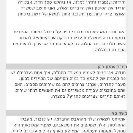
יחידות שנמכרו וחזרו למלון, אז ניהלנו 300 חדר, אבל זה
הוריד את הסיכון ואת הדברים האלה, ואני חושב שמשרד
האוצר צריך לתת עוד תשובה אחת לנושא של רשת ביטחון.
האבסורד הוא שאנחנו מדברים פה על גידול במספר התיירים.
דווקא חברה ממשלתית עכשיו בודקת את האופציה להרוס
ששה מלונות בים המלח. זה לא אבסורד? אז צריך לראות את
התמונה הכוללת.
היו"ר אמנון כהן
¶
תודה. אני רוצה לשמוע ממשרד התמ"ת, איך אתם נערכים? יש
פה תוכנית של להגיע כד כמות מסוימת של התיירים לכאן.
מעבר לחדרים, אנחנו צריכים לתת גם שירותים מסביב. האם
אתם בתוכניות עבודה מכשירים גם את האנשים למתן שירות
לאותם תיירים שצריכים להגיע? בקצרה.
משה כץ
¶
אתייחס לשאלה שלך מההיבט החברתי. יש לזכור, מקבלי
ההחלטות ואלה שמקצים את המשאבים, שענף המלונאות הוא
מחולל מקומות תעסוקה. הממוצע בארץ זה 0.7 עובדים לחדר,