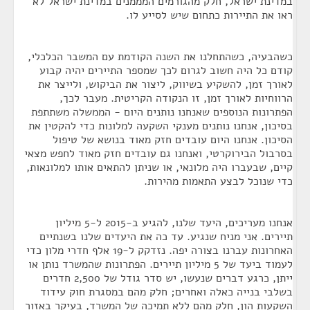
במדינת ישראל, חלק מהגורמים המממנים במדינת ישראל לא
ראו את התיירות כתחום שיש לסייע לו.
כשהבעיה, כשהתחלנו את השנה הקודמת עם המשבר הכלכלי,
קודם כל היה חשוב לגרום לכך שמספר התיירים יהיה קבוע
לאורך זמן, להשקיע בשיווק, ליצור את הביקוש, ולייצר את
הרווחיות לאורך זמן, זו הנקודה הקריטית. מעבר לכך,
הפתרונות הנוספים שאנחנו נותנים היום - הממשלה משתתפת
בסיכון, אנחנו נותנים מענקי השקעה למלונות כדי להקטין את
הסיכון. אנחנו היום עובדים חזק מאוד בנושא של טיפול
בסרבול הבירוקרטי, ואנחנו גם עובדים חזק מאוד לחפש מצאי
קיים, שבעברו היה מלונאי, או שניתן להתאים אותו למלונאות,
כדי שנוכל לבצע התאמות מהירות.
אנחנו מעריכים, היעד שלנו, להגיע ב-2015 ל-5 מיליון
תיירים. אני מניח שנגיע. עד כה את היעדים שלנו בשנתיים
האחרונות עברנו בצורה יפה. נזדקק ל-19 אלף חדרי מלון כדי
לעמוד ביעד של 5 מיליון תיירים. הפתרונות שהמשרד נותן או
ייתן, כרגע דברים שנעשו, יש סדר גודל של 2,500 חדרים
בשלבי בנייה כאלה ואחרים; חלק מהם במסגרת חוק עידוד
השקעות הון, חלק מהם ללא תמיכה של המשרד, בעיקר באזור