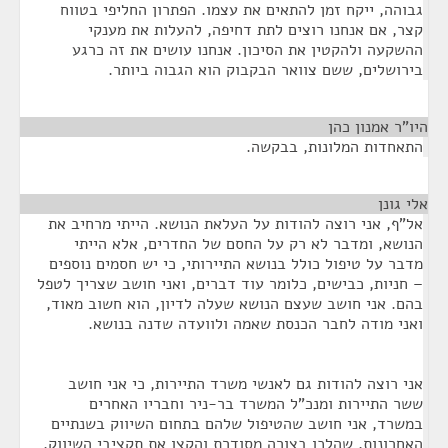
גבוהה, ייקח זמן להתאים את עצמו. הפתרון החליפי בטווח
קצר, אם אנחנו רוצים לתת דחיפה, להעלות את מענקי
ההשקעה ולהקטין את הסיכון. אנחנו עושים את זה כרגע
בירושלים, ששם צוואר הבקבוק הוא הגבוה ביותר.
היו"ר אמנון כהן
¶
התאחדות המלונות, בבקשה.
אלי גונן
¶
אל"ף, אני רוצה להודות על העלאת הנושא. הייתי מרחיב את
הנושא, ומדבר לא רק על החסם של החדרים, אלא הייתי
מדבר על טיפול כולל בנושא התיירותי, כי יש חסמים נוספים
– חניות, כבישים, כלומר עוד דברים, ואני חושב שצריך לטפל
בהם. אני חושב שעצם הנושא שעלה לדיון, הוא חשוב מאוד,
ואני מודה לחבר הכנסת שאמה ולוועדה שדנה בנושא.
אני רוצה להודות גם לאנשי משרד התיירות, כי אני חושב
ששר התיירות ומנכ"ל המשרד בר-ניר וחבריו האחרים
במשרד, אני חושב שהטיפול שלהם בתחום השיווק בשנתיים
האחרונות, שהלכו בצורה מסודרת והקצו את תקציבי השיווק,