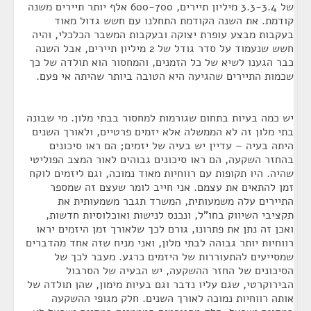
של 3.3-3.4 מיליון תיירים, 600-700 אלף יותר תיירים משנה
קודמת. את השנה הקודמת התחלנו עם חשש גדול מאוד
בעקבות מבצע עופרת יצוקה ובעקבות המשבר הכלכלי, והיה
חשש שנעמוד על סדר גודל של 2 מיליון תיירים, אבל השנה
כבר הגענו לשיא של כל הזמנים, והמחסור הוא תולדה של כך
שכמות התיירים שהגיעה היא הטובה ביותר שהיתה אי פעם.
יש כמה בעיות בתחום שגורמות למחסור בבתי מלון. מי שבונה
בתי מלון זה לא הממשלה אלא יזמים פרטיים, ולאורך השנים
היתה בעיה – עדיין יש בעיה של יזמים; הם ראו סיכונים
בהחזר השקעה, הם ראו סיכונים גבוהים לאור המצב הפוליטי
שהיה. היו תקופות עם רווחיות מאוד נמוכה, וגם ליזמים לוקח
זמן להתאים את עצמם. אני חייב לומר שעצם זה שמספר
התיירים עלה משמעותית, המשרד תגבר משמעותית את
תקציבי השיווק בחו"ל, ונכנס לנישות ואוכלוסיות חדשות,
ואכן זה נתן את פתרונו, גורם לכך שלאורך זמן היזמים יראו
רווחיות יותר גבוהה לבתי מלון, ואני מניח שזה אחד מהדברים
שמסייעים להתעוררות של היזמים כרגע. מעבר לכך של
הסיכונים של החזר ההשקעה, יש הבעיה של הסרבול
הבירוקרטי, שגם עליו נדבר וגם בעיות מימון, שהן תולדה של
אותה רווחיות נמוכה לאורך השנים. חלק מגופי ההשקעה