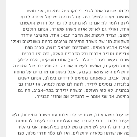
כל מה שנועז אמר לגבי בירוקרטיה וזמינות, אני חושב
שחשוב מאוד לטפל בזה. אבל מדינת ישראל צריכה לבוא
ליזם ולומר לו: אנחנו לא נותנים לך פה על חודש אוקטובר
אחד, ואולי גם לא על איזה משהו שקורה. אנחנו הולכים
לטוב, וצריך לעשות את הדבר הבא: אחד, תקציבי עידוד
השקעות הון של משרד התיירות צריכים להיות משולשים ואולי
אפילו ארבע פעמים. כשמדינת ישראל רוצה, סביב מפת
עדיפות וסביב צרכים וכל הדברים האלה, וזה היו דברים
שכבר נעשו בעבר - הלכו ל-30 אחוז מענקים, הלכו ל-36
אחוז מענקים, ואפשר לעשות את זה. זה תפקידה של המדינה.
ירושלים היא צוואר בקבוק, אבל כשאנחנו מדברים על מחסור
בתל-אביב, כשאנחנו נוסעים לירידים בעולם, אנחנו ישנים
בלונדון, נוסעים ליריד, לוקח לנו שעה לנסוע. אז יגורו גם
בנתניה, לא סוף העולם. וכשהיו ירידים בתל-אביב, היו גם
בחיפה. אז אני אומר – להגדיל את אחוזי הבנייה.
יש עוד נושא אחד, שגם יש לנו ויכוח עם משרד התיירות, ולא
יעזור כלום – כדי להוריד את העלויות וכדי לעזור לרווחיות
מוכרחים להגיע לשימושים משולבים במלונאות. אני ניהלתי
פה את שרתון פלאזה ירושלים. היו לנו 180 חדרי מלון, 120