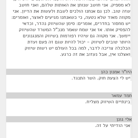
לא מספיק. אני חושב שנותן את האותות שלהם, ואני חושב
שזה טוב. לכן גם אנחנו הולכים לשבת ולעשות את הדיון. אני
מקווה מאוד שלא נטעה, כי כשאנחנו מגיעים לאוצר, ואומרים:
יש מחסור בחדרים, אומרים: סימן שהשיווק נהדר, וכדאי
להפסיק אותו. אז אני שמח שאמר מנכ"ל המשרד שהשיווק
יימשך. אני מקווה גם שיהיו רפורמות בשיווק והמנגנונים
היותר טובים לשיווק - יכול להיות שגם זה פעם ועדת
הכלכלה צריכה לדבר, למה בכל העולם יש רשות שיווק
ואצלנו אין, אבל נעזוב את זה כרגע.
היו"ר אמנון כהן
¶
יש לי הצעת חוק. השר התנגד.
חמד עמאר
¶
בינתיים השיווק מצליח.
אלי גונן
¶
אני הודיתי על זה.