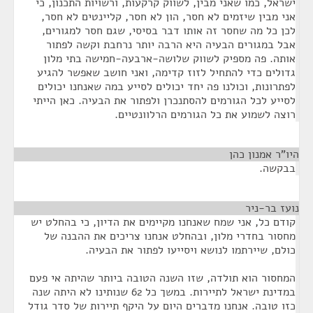
ישראל, כמו שאני מבין, לשווק קרקעות, ורשויות התכנון, כי
אני מבין שיזמים לא חסר, הון לא חסר, קליינטים לא חסר,
לכן כל מה שחסר זה אותו דבר בסיסי, שגם חסר למגורים,
אבל במגורים הבעיה היא הרבה יותר נרחבת וקשה לפתור
אותה. פה מספיק לשווק שלושה-ארבעה-חמישה בתי מלון
גדולים כדי להתחיל לזוז קדימה, ואני חושב שאפשר להגיע
לפתרונות, וכולנו פה יחד יכולים לסייע במה שאנחנו יכולים
לסייע לכל הגורמים להסתנכרן ולפתור את הבעיה. כאן הייתי
רוצה לשמוע את כל הגורמים הרלוונטיים.
היו"ר אמנון כהן
¶
בבקשה.
נועז בר-ניר
¶
קודם כל, אני שמח שאנחנו מקיימים את הדיון, כי בהחלט יש
מחסור בחדרי מלון, ובהחלט אנחנו צריכים את ההבנה של
כולם, שיירתמו לנושא ויסייעו לפתור את הבעיה.
המחסור הוא תולדה, שזו השנה הטובה ביותר שהיתה אי פעם
במדינת ישראל לתיירות. במשך כל 62 שנותינו לא היתה שנה
כזו טובה. אנחנו מדברים היום על היקף תיירות של סדר גודל