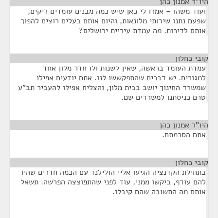
היו"ר אמנון כהן
¶
ועוד משהו – אמרו לי כאן שיש כמה מבנים עומדים ריקים,
שפעם נתנו שירותי מלונאות, והיום אותם בעלים רוצים להפוך
אותם לדירות. מה עמדת עיריית ירושלים?
קובי כחלון
¶
עמדת העומד בראשה, שאין לשנות ולו חדר מלון אחד
למגורים. יש דברים שהתפקששו לנו. אתם יודעים אפילו
שמשרד החינוך יושב בבית מלון, והצליח אפילו להעביר תב"ע
טרם כניסתנו למשרדים שם.
היו"ר אמנון כהן
¶
אתם הסכמתם.
קובי כחלון
¶
בתחילת הקדנציה הגיעו אליי הולילנד עם הכמה חדרים שהיו
להם עודף, ביקשו ממני, עוד לפני שהתפוצצה הפרשה. תשאל
אותם מה התשובה שהם קיבלו.