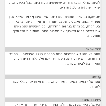
להיות שחלק מהפתרון זה שימושים מעורבים, אבל בקטע הזה
עדיין שתהיה תוספת חדרים.
מה שקורה, שאין תוספת החדרים, ואני מצטרף למה שאלי גונן
אמר - אנחנו מקבלים ונקבל יותר ויותר תיירות יום, כי בירדן,
בטורקיה, במצרים בנו את החדרים, וכל האנשים שנמצאים
שם רוצים לבוא ולצרוך את תיירות היום, והתיירות הזו תלך
ותתעצם.
חמד עמאר
¶
אתה לא חושב שהתיירות היום מתפתח בגלל העלויות – התייר
גם חכם, הוא יודע כמה העלויות בישראל, ללון בבית מלון.
הוא רוצה לבקר בכותל.
קריאה
¶
100 אלף באים בטיסות מטורקיה. באים מקפריסין, בלי קשר
לאזור.
עמיהוד אתגר
¶
השאלה היא מה נעשה, ולכן המחירים יהיו עוד יותר יקרים