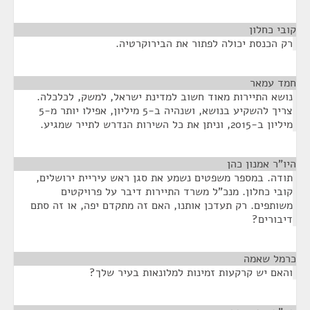
קובי כחלון
¶
רק הכנסת יכולה לפתור את הבירוקרטיה.
חמד עמאר
¶
נושא התיירות מאוד חשוב למדינת ישראל, למשק, לכלכלה.
צריך להשקיע בנושא, ושנהיה ב-5 מיליון, אפילו יותר מ-5
מיליון ב-2015, וניתן את כל השירות הנדרש לתייר שמגיע.
היו"ר אמנון כהן
¶
תודה. במספר משפטים נשמע את סגן ראש עיריית ירושלים,
קובי כחלון. מנכ"ל משרד התיירות דיבר על פרויקטים
משותפים. רק תעדכן אותנו, האם זה מתקדם יפה, או זה סתם
דיבורים?
כרמל שאמה
¶
והאם יש קרקעות זמינות למלונאות בעיר שלך?