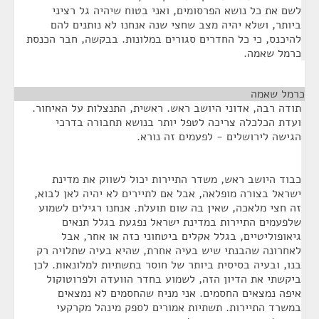
לשם את כל נושא הפרסומים, ואני בטוח שיהיה גל רציני
ביותר, ושלא יהיה מצב שחצי שנה אנחנו לא נותנים להם
להיכנס, כי כל החדרים סגורים במלונות. בבקשה, חבר הכנסת
כרמל שאמה.
כרמל שאמה
¶
תודה רבה, אדוני היושב ראש. ראשית, התנצלות על האיחור.
ועדת הכלכלה צריכה לטפל יותר בנושא תחבורה בדרכי
הגישה לירושלים - לפעמים זה נורא.
כבוד היושב ראש, משדר התיירות יכול לשווק את מדינת
ישראל בצורה מופלאה, אבל אם לתיירים לא יהיה לאן לבוא,
זה חצי מלאכה, שאין בה שום תועלת. אנחנו רגילים לשמוע
שלפעמים התיירות במדינת ישראל נפגעת בגלל תנאים
גיאופוליטיים, בגלל אקלים ביטחוני כזה או אחר, אבל
לאחרונה שהבנתי שיש בעיה אחרת, שהיא בעיה שתלויה רק
בנו, ובעיה בסיסית ביותר של חוסר בתשתיות למלונאות. לכן
ביקשתי את הדיון הזה, לשמוע בחדר הוועדה ולפרוטוקול
איפה נמצאים החסמים. אני מניח שהחסמים לא נמצאים
במשרד התיירות. תשתיות אמורים לספק מינהל מקרקעי