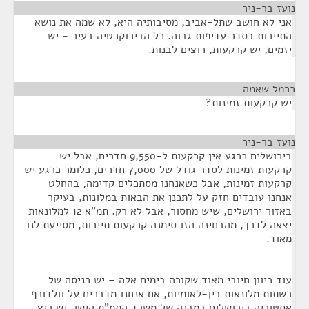
נועז בר-ניר
¶
אני לא חושב שתל-אביב, מסיבותיה היא, לא שמה את נושא
התיירות בסדר עדיפות גבוה. כל הבירוקרטיה בעיר - יש
יזמים, יש קרקעות, רוצים לבנות.
כרמל שאמה
¶
יש קרקעות זמינות?
נועז בר-ניר
¶
בירושלים כרגע אין קרקעות ל-9,550 חדרים, אבל יש
קרקעות זמינות לסדר גודל של 7,000 חדרים, כלומר כרגע יש
קרקעות זמינות, אבל כשאנחנו מסתכלים קדימה, בהחלט
אנחנו עובדים חזק על לתכנן את הבאות במלונות, בעיקר
באזור ירושלים, שיש מחסור, אבל לא רק. תמ"א 12 למלונאות
יצאה לדרך, מהבחינה הזו סימנה קרקעות תיירות, מסייעת לנו
מאוד.
עוד כיוון חיובי מאוד שקורה בימים אלה – יש כניסה של
רשתות מלונאות בין-לאומיות, אם אנחנו מדברים על וולדורף
אסטוריה בירושלים במבנה של משרד התמ"ת הישן, יש ריץ