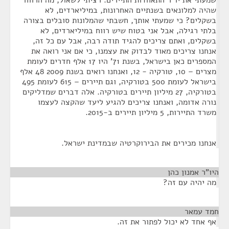
שמעתי את יו"ר התאחדות התיירים. רציתי לשאול, מה הרווח
שהיה למלונאים בשנתיים האחרונות, במיליארדים, לא
בשקלים? כי שמעתי אותך, חשבתי שהמלונות סובלים בצורה
בלתי רגילה, אבל אני בטוח שיש רווח במיליארדים, לא
בשקלים, ואתם צריכים להגיד תודה רבה, אבל עם כל זה,
אנחנו צריכים מאוד לבדוק את עצמנו, כי אם אני רואה את
המספרים כאן בישראל, בשנת 71' היו 17 אלף חדרים לעומת
מצרים – 10, טורקיה - 12, ואנחנו רואים בשנת 2009 48 אלף
בישראל לעומת 500 בטורקיה, וגם תיירים – 615 לעומת 495
בטורקיה, 27 מיליון תיירים בטורקיה. אלה דברים שמדליקים
נורה אדומה, ואנחנו צריכים להגיע ליעד שהקצה לעצמו
משרד התיירות, 5 מיליון תיירים ב-2015.
אנחנו מכירים את הבירוקרטיה שבמדינת ישראל.
היו"ר אמנון כהן
¶
מה יהיה עם זה?
חמד עמאר
¶
אף אחד לא יכול לפתור את זה.