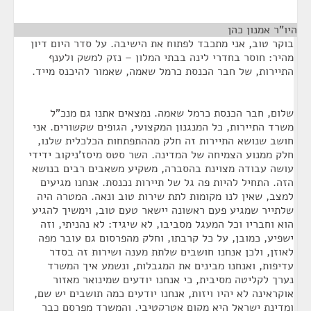
היו"ר אמנון כהן
¶
בוקר טוב, אני מתכבד לפתוח את הישיבה. על סדר היום דיון
מהיר: חוסר בחדרי לינה בבתי המלון – נזק למשק ולענף
התיירות, של חבר הכנסת כרמל שאמה, שאמור להיכנס מייד.
שלום, חבר הכנסת כרמל שאמה. נמצאים אתנו גם מנכ"ל
משרד התיירות, כל המנגנון המקצועי, הגופים שקשורים. אני
חושב שנושא התיירות זה חלק מההתפתחות הכלכלית שלנו,
חלק ממנוע הצמיחה של המדינה. השר סטס מיסז'ניקוב ידידי
עושה עבודה מצוינת בהסברה, משקיע משאבים רבים בנושא
הזה. התחיל להיות פה גל של תיירות נכנסת. אנחנו מגיעים
למצב, שאין לנו מקומות לתת שירות טוב ונאה. המטרה היה
שלתייר שמגיע פעם ראשונה יישאר טעם טוב, וימשיך להגיע
הוא וחבריו וכל המעגל מסביבו, לא שיגיד: לא נהניתי, וזה
ישפיע, כמובן, על כל קרבתו, וחלק מהפרסום גם עובר מפה
לאוזן, ולכן אנחנו חושבים שלתת מענה ושירות זה בסדר
עדיפות, ואנחנו מבינים את המגבלות, ונשמע איך המשרד
נערך לקליטה מסיבית, כי אנחנו יודעים שמינואר מאזור
אוקראינה לא יהיו ויזות, אנחנו יודעים כמה תושבים יש שם,
ומדינת ישראל היא מקום אטרקטיבי, והמשרד מפרסם כבר