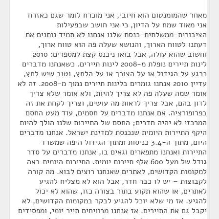
מאחר שהמומנטום הוא חיובי, אני מוכרח לומר שגם כאזרח
אני מאוד שמח על הדיון, כי אני חושב שבפעילות
הציבורית-ממשלתית-כנסת שלנו אנחנו לא תמיד נותנים את
דעתנו לטווח הארוך, והנושא שעלה פה הוא טווח ארוך,
וחשוב שהוא עולה, אבל בואו ניכנס קצת למספרים: 2010
לינות תיירים נופלת מ-2008 לינות תיירים. כשאנחנו מדברים
כרגע על הגידול או על הצורך או על הלחץ, וטוב שיש לחץ,
עדיין 2010 אנחנו גומרים בלינות תיירים נמוך מ-2008. זה לא
אומר שמה שעלה פה לא צריך להיות, ולא אומר שלא צריך
לדון בהם, אבל צריך לראות מה עושים, וצריך לקחת את זה
בפרופורציה. אם אנחנו מדברים על חסמים, עוד מעט החסם
המרכזי לא יהיה חדרים; החסם של התיירות שלנו הולך להיות
היקף התיירות היומית שנכנסת למדינת ישראל. אנחנו מדברים
היום, מתוך ה-3.4 כניסות ומתוך הגידול היפה שמשרד
התיירות ואנחנו מתפארים וגאים בו, אנחנו מדברים על סדר
גודל של מעל 600 אלף תיירות יומית. התיירות היומית באה
למקומות הקדושים, לאתרים שאנחנו רוצים לבוא. מה קורה
לקבוצות – יש לו כבר חדר, אבל הוא לא מצליח להגיע
לאתרים, או שהוא תקוע בתור בצורה כזו, שהוא לא יכול
להגיע. אז מי שלא יוכל להגיע לבקר במקומות הקדושים, לא
יקבל גם את התיירים. אז אנחנו מרוויחים תייר יומי, ומפסידים