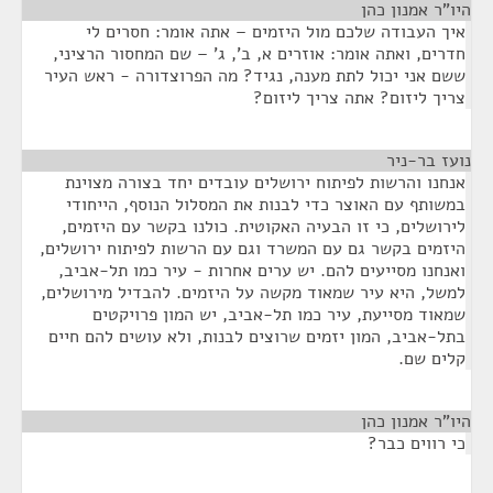
היו"ר אמנון כהן
¶
איך העבודה שלכם מול היזמים – אתה אומר: חסרים לי
חדרים, ואתה אומר: אוזרים א, ב', ג' – שם המחסור הרציני,
ששם אני יכול לתת מענה, נגיד? מה הפרוצדורה - ראש העיר
צריך ליזום? אתה צריך ליזום?
נועז בר-ניר
¶
אנחנו והרשות לפיתוח ירושלים עובדים יחד בצורה מצוינת
במשותף עם האוצר כדי לבנות את המסלול הנוסף, הייחודי
לירושלים, כי זו הבעיה האקוטית. כולנו בקשר עם היזמים,
היזמים בקשר גם עם המשרד וגם עם הרשות לפיתוח ירושלים,
ואנחנו מסייעים להם. יש ערים אחרות - עיר כמו תל-אביב,
למשל, היא עיר שמאוד מקשה על היזמים. להבדיל מירושלים,
שמאוד מסייעת, עיר כמו תל-אביב, יש המון פרויקטים
בתל-אביב, המון יזמים שרוצים לבנות, ולא עושים להם חיים
קלים שם.
היו"ר אמנון כהן
¶
כי רווים כבר?