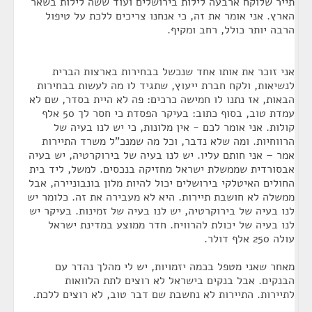
תייר שלוקח ארבעה לילות בירושלים ועוד ששה לילות בשאר
הארץ. אני אומר את זה, כי אנחנו צריכים ללכת על טיפול
הרבה יותר כולל, רחב ומקיף.
אני זוכר את אותו אחד שנכשל בבחירות בארצות הברית
לנשיאות, ולקח חברת ייעוץ, שתגיד לו מה לעשות בבחירות
הבאות, אז נתנו לו חמישה כרכים: פה לא היית בסדר, שם לא
עמדת טוב, בסוף כתוב: בעיקר הפסדת כי חסר לך 50 אלף
קולות. אני אומר לכם - אין מלונות, כי יש לנו בעיה של
הרווחיות. ומה שלא נדבר, וכל מה שמנכ"ל משרד התיירות
אמר – אני חותם עליו. יש לנו בעיה של בירוקרטיה, יש בעיה
אבסורדית שממשלת ישראל מחזיקה בנכסים. למשל, ליד בית
החולים האיטלקי בירושלים יכול להיות מלון בונבוניירה, אבל
ממשלה לא חושבת תיירות. היא לא מעבירה את זה. כלומר יש
לנו בעיה של בירוקרטיה, יש לנו בעיה של זמינות. בעיקר יש
לנו בעיה של יכולת להרוויח. חדר ממוצע במדינת ישראל
עולה 250 אלף דולר.
מאחר שאני מטפל בכמה יזמויות, יש לי מהלך נהדר עם
הבנקים. אבל בנקים בישראל לא רוצים לתת הלוואות
לתיירות. התיירות לא נחשבת שם דבר טוב, לא רוצים ללכת.