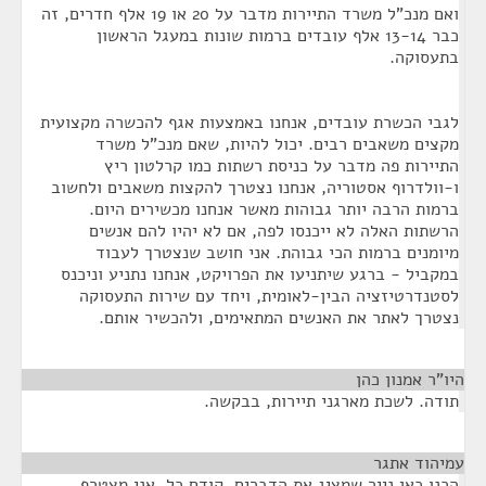
ואם מנכ"ל משרד התיירות מדבר על 20 או 19 אלף חדרים, זה
כבר 13-14 אלף עובדים ברמות שונות במעגל הראשון
בתעסוקה.
לגבי הכשרת עובדים, אנחנו באמצעות אגף להכשרה מקצועית
מקצים משאבים רבים. יכול להיות, שאם מנכ"ל משרד
התיירות פה מדבר על כניסת רשתות כמו קרלטון ריץ
ו-וולדרוף אסטוריה, אנחנו נצטרך להקצות משאבים ולחשוב
ברמות הרבה יותר גבוהות מאשר אנחנו מכשירים היום.
הרשתות האלה לא ייכנסו לפה, אם לא יהיו להם אנשים
מיומנים ברמות הכי גבוהת. אני חושב שנצטרך לעבוד
במקביל - ברגע שיתניעו את הפרויקט, אנחנו נתניע וניכנס
לסטנדרטיזציה הבין-לאומית, ויחד עם שירות התעסוקה
נצטרך לאתר את האנשים המתאימים, ולהכשיר אותם.
היו"ר אמנון כהן
¶
תודה. לשכת מארגני תיירות, בבקשה.
עמיהוד אתגר
¶
הכנו כאן נייר שמציג את הדברים. קודם כל, אני מצטרף