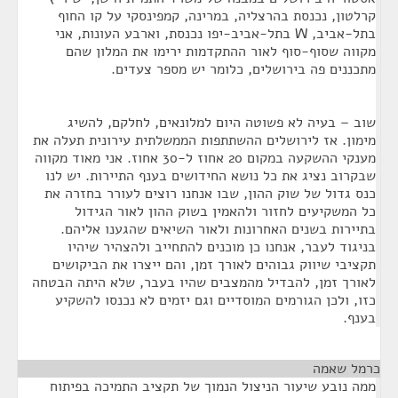
קרלטון, נכנסת בהרצליה, במרינה, קמפינסקי על קו החוף
בתל-אביב, W בתל-אביב-יפו נכנסת, וארבע העונות, אני
מקווה שסוף-סוף לאור ההתקדמות ירימו את המלון שהם
מתכננים פה בירושלים, כלומר יש מספר צעדים.
שוב – בעיה לא פשוטה היום למלונאים, לחלקם, להשיג
מימון. אז לירושלים ההשתתפות הממשלתית עירונית תעלה את
מענקי ההשקעה במקום 20 אחוז ל-30 אחוז. אני מאוד מקווה
שבקרוב נציג את כל נושא החידושים בענף התיירות. יש לנו
כנס גדול של שוק ההון, שבו אנחנו רוצים לעורר בחזרה את
כל המשקיעים לחזור ולהאמין בשוק ההון לאור הגידול
בתיירות בשנים האחרונות ולאור השיאים שהגענו אליהם.
בניגוד לעבר, אנחנו כן מוכנים להתחייב ולהצהיר שיהיו
תקציבי שיווק גבוהים לאורך זמן, והם ייצרו את הביקושים
לאורך זמן, להבדיל מהמצבים שהיו בעבר, שלא היתה הבטחה
כזו, ולכן הגורמים המוסדיים וגם יזמים לא נכנסו להשקיע
בענף.
כרמל שאמה
¶
ממה נובע שיעור הניצול הנמוך של תקציב התמיכה בפיתוח