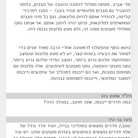
תל-אביב. פתחנו מסלול להסבה והשבה של מבנים, כלומר
להעביר גם מבנים מלונאיים שהיו בעבר – הפכו למרכזי
קליטה, להחזיר אותם להיות מלונאות, וגם כל מיני מבנים
שמתאימים למלונאות, וניתן יהיה להסב אותם. אז אנחנו נתנו
מסלולי מענקים מסוג זה, ולא מעט מלונות נכנסו לזה.
נושא נוסף שהפעלנו לראשונה אחרי הרבה מאוד שנים כדי
לפתור את הבעיה בטווח קצר, יש לא מעט מלונות שהמצב
התחזוקתי שלהם גרוע ביותר, המצב הפיזי שלהם גרוע ביותר.
נתנו מענקי השקעה, נתנו מענקים לשיפוצים. אלה מלונות עם
תפוסות נמוכות, ואז הם ייכנסו לתהליך של שיפוצים וייכנסו
למאגר המלונאי, וייכנסו לתפוסות גבוהות.
היו"ר אמנון כהן
¶
כמה חדרים ייכנסו, אתה חושב, במהלך הזה?
נועז בר-ניר
¶
2,500 חדרים נמצאים בתהליכי בנייה, ועוד סדר גודל של
אלף חדרים נמצאים בשיפוצים בעזרת מענקים שלנו. יש עוד