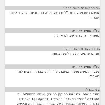
שר התקשורת משה כחלון
¶
אפגש השבוע עם מנכ"לית הטלוויזיה החינוכית. יש עוד קצת
עבודה.
היו"ר אופיר אקוניס
¶
מאה אחוז. כדאי שכולם יידעו.
שר התקשורת משה כחלון
¶
אנחנו עושים את זה לאט ובטוח.
היו"ר אופיר אקוניס
¶
נעבור לנושא מועד המעבר. עו"ד אתי בנדלר, רצית לומר
משהו?
אתי בנדלר
¶
מייד כשהם יציגו את התיקון המוצע. אנחנו מתחילים עם
ההגדרה "מועד המעבר" בסעיף 1, בפסקה (4) בעמוד 1.
כזכור, היועצת המשפטית של משרד התקשורת התבקשה