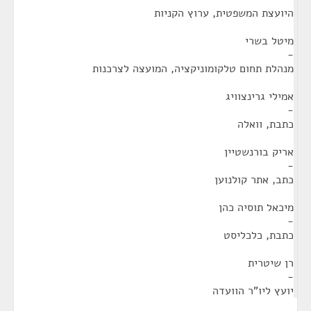
היועצת המשפטית, ערוץ הקניות
מיטל בשרי
-
מנהלת תחום טלקומוניקציה, המועצה לצרכנות
אמילי גרינצוויג
-
כתבת, וואלה
אריק בורנשטיין
-
כתב, אתר קולנוען
מיכאל תוסיה כהן
-
כתבת, כלכליסט
רן שיטרית
-
יועץ ליו"ר הוועדה