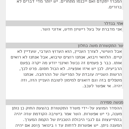
המכרז יתקדם ואם ייכנסו מתחרים. יש יותר מדי דברים לא
ברורים.
אתי בנדלר
¶
אני מדברת על בעל רישיון חדש, אדוני השר.
שר התקשורת משה כחלון
¶
אבל השישי, לצורך העניין, הוא הערוץ הערבי, שעדיין לא
קיים. הלוואי ויבוא, אנחנו רוצים שיבוא, אבל אנחנו לא רואים
אותו. כבר 3 פעמים זה נכשל ואינני יודע מה יקרה בפעם
הרביעית. לכן יש איזו אופציה. לא הכול חסום. פרט לכך,
הרשות השנייה עובדת על הפרישֹה של ההרחבה. אנחנו
מטפלים בזה וגם דואגים למימון לטובת העניין הזה, וזה
יהיה. אי אפשר לעכב.
מנשה סמירה
¶
ההסדר המוצע על-ידי משרד התקשורת בהצעת החוק כן נותן
מענה, כי יש אפשרות. השר אמר בישיבה הקודמת שזה יהיה
בהתייעצות גם לגבי היכולת הטכנית של הקמת המערך.
המענה ניתן. יש אפשרות לדחות עד 1 בינואר 2013 אם יהיה