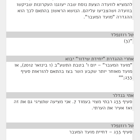
להמציא לוועדה הצעת נוסח שבה יעוגנו העקרונות שביקשו
בוועדה ושהצביעו עליהם. הנושא הראשון בהתאם לכך הוא
ההגדרה "מועד המעבר".
טל רוזנפלד
¶
"(3)
אחרי ההגדרת "יחידת שידור" יבוא
¶
"מועד המעבר" – יום ו' בטבת התשע"ב (1 בינואר 2012), או
מועד מאוחר יותר שקבע השר בצו בהתאם להוראות סעיף
33ג;""
אתי בנדלר
¶
סעיף 33ג רבתי מצוי בעמוד 7. אני מציעה שתציגי גם את זה
ואז אעיר את הערתי.
טל רוזנפלד
¶
סעיף 33ג – דחיית מועד המעבר