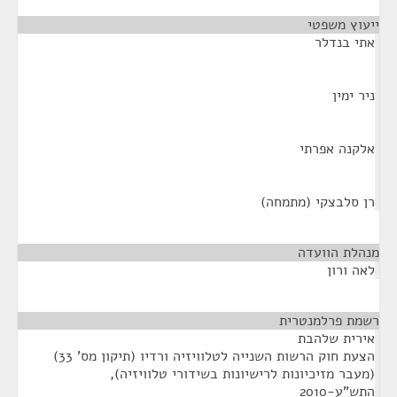
ייעוץ משפטי
¶
אתי בנדלר
ניר ימין
אלקנה אפרתי
רן סלבצקי (מתמחה)
מנהלת הוועדה
¶
לאה ורון
רשמת פרלמנטרית
¶
אירית שלהבת
הצעת חוק הרשות השנייה לטלוויזיה ורדיו (תיקון מס' 33)
(מעבר מזיכיונות לרישיונות בשידורי טלוויזיה),
התש"ע-2010