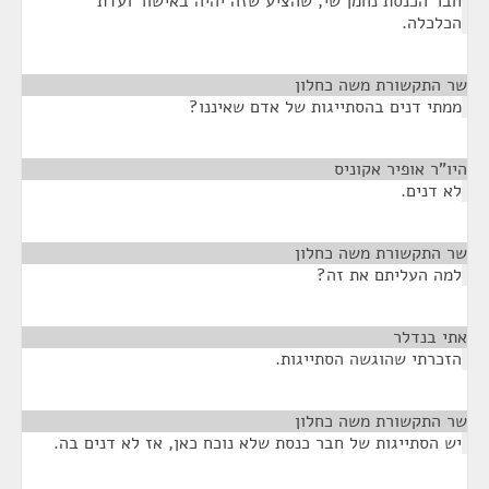
חבר הכנסת נחמן שי, שהציע שזה יהיה באישור ועדת
הכלכלה.
שר התקשורת משה כחלון
¶
ממתי דנים בהסתייגות של אדם שאיננו?
היו"ר אופיר אקוניס
¶
לא דנים.
שר התקשורת משה כחלון
¶
למה העליתם את זה?
אתי בנדלר
¶
הזכרתי שהוגשה הסתייגות.
שר התקשורת משה כחלון
¶
יש הסתייגות של חבר כנסת שלא נוכח כאן, אז לא דנים בה.