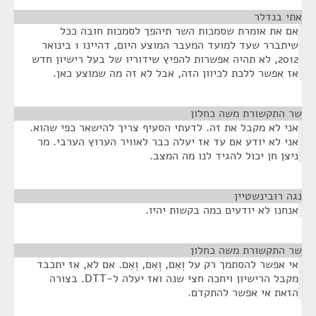
אתי בנדלר
¶
אם את אומרת שסמכות השר תיהפך לסמכות חובה ככל
שיתברר שעד למועד המעבר המוצע היום, דהיינו 1 בינואר
2012, לא תהיה אפשרות להפיץ שידוריו של בעל רישיון חדש
אז אפשר ללכת לכיוון הזה, אבל לא זה מה שמוצע כאן.
שר התקשורת משה כחלון
¶
אני לא מקבל את זה. לדעתי הסעיף צריך להישאר כפי שהוא.
אני לא יודע אם עד אז יעלה כבר לאוויר הערוץ הערבי. מר
ניצן חן יכול להגיד לנו מה המצב.
נגה רובינשטיין
¶
אנחנו לא יודעים כמה בקשות יהיו.
שר התקשורת משה כחלון
¶
אי אפשר להסתמך רק על וְאִם, וְאִם, וְאִם. אם לא, אז יתכבד
מקבל הרישיון ויחכה חצי שנה ואז יעלה ל-DTT. בצורה
הזאת אי אפשר להתקדם.