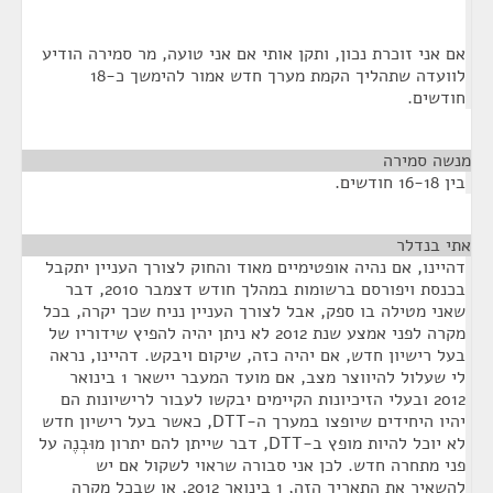
אם אני זוכרת נכון, ותקן אותי אם אני טועה, מר סמירה הודיע
לוועדה שתהליך הקמת מערך חדש אמור להימשך כ-18
חודשים.
מנשה סמירה
¶
בין 16-18 חודשים.
אתי בנדלר
¶
דהיינו, אם נהיה אופטימיים מאוד והחוק לצורך העניין יתקבל
בכנסת ויפורסם ברשומות במהלך חודש דצמבר 2010, דבר
שאני מטילה בו ספק, אבל לצורך העניין נניח שכך יקרה, בכל
מקרה לפני אמצע שנת 2012 לא ניתן יהיה להפיץ שידוריו של
בעל רישיון חדש, אם יהיה כזה, שיקום ויבקש. דהיינו, נראה
לי שעלול להיווצר מצב, אם מועד המעבר יישאר 1 בינואר
2012 ובעלי הזיכיונות הקיימים יבקשו לעבור לרישיונות הם
יהיו היחידים שיופצו במערך ה-DTT, כאשר בעל רישיון חדש
לא יוכל להיות מופץ ב-DTT, דבר שייתן להם יתרון מוּבְנֶה על
פני מתחרה חדש. לכן אני סבורה שראוי לשקול אם יש
להשאיר את התאריך הזה, 1 בינואר 2012, או שבכל מקרה