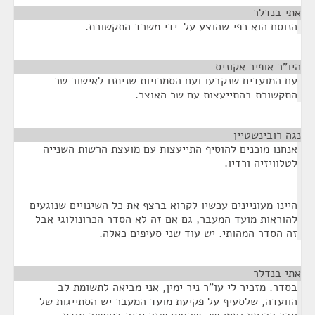
אתי בנדלר
¶
הנוסח הוא כפי שהוצע על-ידי משרד התקשורת.
היו"ר אופיר אקוניס
¶
עם המועדים שנקבעו ועם הסמכויות שניתנו לאישור שר
התקשורת בהתייעצות עם שר האוצר.
נגה רובינשטיין
¶
אנחנו מוכנים להוסיף התייעצות עם מועצת הרשות השנייה
לטלוויזיה ורדיו.
היינו מעוניינים עכשיו לקרוא ברצף את כל השינויים שנוגעים
להוראות מועד המעבר, גם אם זה לא הסדר הכרונולוגי אבל
זה הסדר המהותי. יש עוד שני סעיפים כאלה.
אתי בנדלר
¶
בסדר. מזכיר לי עו"ר ניר ימין, אני מביאה לתשומת לב
הוועדה, שלסעיף על פקיעת מועד המעבר יש הסתייגות של