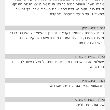
אדוני השר, שאתה רוצה להציג היום את נושא הגנות הינוקא.
קודם כול, האם יש לכם לחדש לנו משהו? אחר-כך נמשיך
לסעיף 1, על מועד המעבר, ונתקדם.
נגה רובינשטיין
¶
היינו שמחים להתחיל בקריאה ובדיון בסעיפים שהעברנו לגבי
מועד המעבר, פרישֹת המחויבויות ונושא האפיקים שנדון
בישיבה הקודמת.
היו"ר אופיר אקוניס
¶
שאלתי מה התקדמתם מבחינת נוסחים, למשל באשר לחברות
החדשות.
נגה רובינשטיין
¶
זה נמצא עדיין בתהליך של עבודה.
היו"ר אופיר אקוניס
¶
בקיצור, אין חדש.