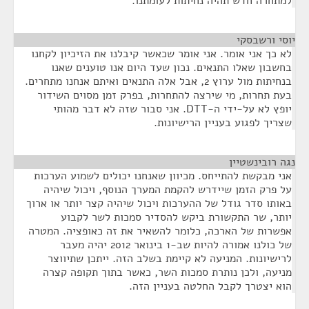
למתחרה חדש תהיה נחיתות לעומתנו.
יוסי ורשבסקי
¶
לא כך אני אומר. אני אומר שכאשר קיבלנו את הזיכיון לקחנו
בחשבון שאלו התנאים. נכון שעד היום אנו טוענים שאנו
בנחיתות מול ערוץ 2, אבל אלה התנאים ואיתם אנחנו מתחרים.
בעת תחרות, מי שירצה להתחרות, בפרק זמן מסוים השידור
יופץ לא על-ידי ה-DTT. אני סבור שזה לא דבר מהותי
שצריך לפגוע בעניין הרישיונות.
נגה רובינשטיין
¶
אני מבקשת להתייחס. מכיוון שאנחנו יכולים לשמוע הערכות
על פרק הזמן שיידרש להקמת המערך הנוסף, ויכול שיהיה
באותו סדר גודל של ההערכות ויכול שיהיה קצר יותר או ארוך
יותר, שר התקשורת ביקש להסדיר סמכות לשר לקבוע
אפשרות של הארכה, כלומר להשאיר את זה כאופציה. המטרה
של כולנו אמורה להיות שב-1 בינואר 2012 יהיה מעבר
לרישיונות. המניעה לא קיימת בשלב הזה. ייתכן שתיווצר
מניעה, ולכן נותרת סמכות השר, כאשר בתוך תקופה קצרה
הוא יצטרך לקבל החלטה בעניין הזה.