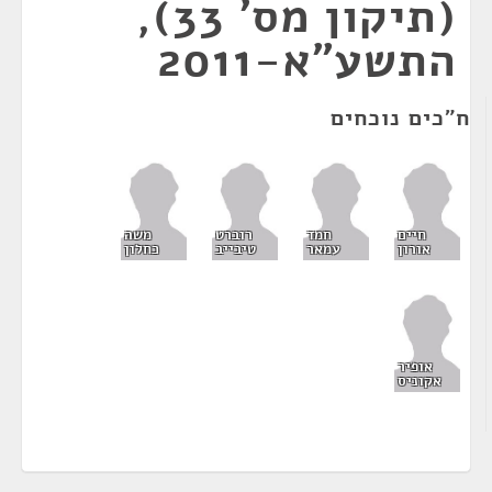
(תיקון מס' 33),
התשע"א-2011
ח"כים נוכחים
חיים
חמד
רוברט
משה
אורון
עמאר
טיבייב
כחלון
אופיר
אקוניס