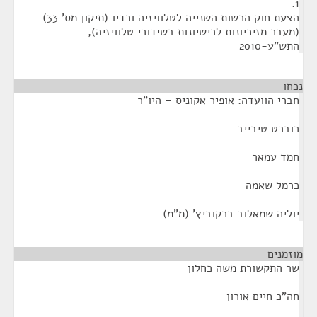
1.
הצעת חוק הרשות השנייה לטלוויזיה ורדיו (תיקון מס' 33)
(מעבר מזיכיונות לרישיונות בשידורי טלוויזיה),
התש"ע-2010
נכחו
¶
חברי הוועדה: אופיר אקוניס – היו"ר
רוברט טיבייב
חמד עמאר
כרמל שאמה
יוליה שמאלוב ברקוביץ' (מ"מ)
מוזמנים
¶
שר התקשורת משה כחלון
חה"כ חיים אורון