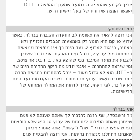
צריך לקבוע שהוא יהיה במועד שמערך ההפצה ב-DTT
יאפשר הפצת שידוריו של בעל רישיון חדש.
יוסי ורשבסקי
¶
אני רוצה להאיר את תשומת לב הוועדה והגברת בנדלר. כאשר
ערוץ 10 קם הוא הופץ רק באמצעות הכבלים והלוויין ולא
באוויר, בניגוד לערוץ 2, ועד היום כך אנו מופצים ונמצאים
בנחיתות מול ערוץ 2, ובכל זאת הוא קם. אני סבור שצריך
לקבוע את מועד המעבר כפי שהוצע כאן, ב-1 בינואר 2012,
ומי שירצה להתחרות – אינני יודע מה היקף החדירה היום של
ה-DTT, הוא לא גדול מאוד – יוכל להתחרות בתנאים הרבה
יותר טובים מאשר ערוץ 10 התחרה בשנים הקודמות ועד היום.
לא על כך, לפי דעתי, צריך לדחות את המהלך המהותי של
הרישיונות.
אתי בנדלר
¶
מר ורשבסקי, אני רוצה להזכיר לך שאתם טענתם לא פעם
שייתכן שאחת הסיבות לנחיתות של ערוץ 10 היא שלא הופצתם
כפי שהופצו שידורי "רשת" ו"קשת". אתה אומר: מכיוון
שאנחנו התחלנו מנקודת נחיתות, אני רוצה להבטיח שגם