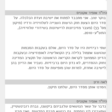
היו"ר אופיר אקוניס
¶
בוקר טוב. אני מתכבד לפתוח את ישיבת ועדת הכלכלה. על
סדר היום הצעת חוק הרשות השנייה לטלוויזיה ורדיו (תיקון
מס' 33) (מעבר מזיכיונות לרישיונות בשידורי טלוויזיה),
התש"ע-2010.
שתי רביזיות היו על סדר היום, אולם בעקבות הסכמות
שהושגו אתמול בלילה בין הקואליציה לאופוזיציה ובעקבות
הדיון הממושך לקראת הקריאה הראשונה של תקציב המדינה
וחוק ההסדרים, לא נדון היום ברביזיות. נעביר את הדיון בהן
לישיבה אחרת, למרות שהן מופיעות על סדר היום.
לאה ורון
¶
הסרנו אותן מסדר היום, שלחנו תיקון.
היו"ר אופיר אקוניס
¶
נדבר על שאר הנושאים שלגביהם ביקשנו, גברת רובינשטיין,
שתעבירו לנו נוסחים, גם בנושא חברת החדשות, ואני מבין,