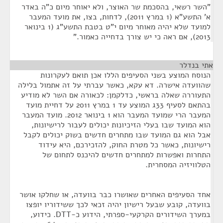
"השר רשאי, בהסכמת שר האוצר, ולא יאוחר מיום כ"ה באדר
א' התשע"א (1 במרץ 2011), לדחות, בצו, את מועד המעבר
למועד שלא יהיה מאוחר מיום י"ט בטבת התשע"ג (1 בינואר
2013), אם ראה כי יש צורך בדחייה כאמור."
אתי בנדלר
¶
הנוסח המוצע בשני הסעיפים הללו אכן תואם לעקרונות
שהוועדה אישרה. דא עקא, כאשר עברתי על זה אתמול בלילה
התעוררה שאלה בראשי, כדלקמן: לכאורה אם השר לא מודיע
בהתאם לסעיף 33ג המוצע עד 1 במרץ 2011 על דחיית מועד
המעבר הרי שמועד המעבר הוא 1 בינואר 2012. מועד המעבר
הוא המועד שבו בעלי הזיכיונות יכולים לעבור לרישיונות,
אבל הוא גם המועד שבו מתחרים חדשים בשוק יכולים לקבל
רישיונות, כאשר כל מטרת החוק, להזכירכם, היא עידוד
התחרות ואפשרות למתחרים חדשים להיכנס לתחום של
הטלוויזיה המסחרית.
אחד הסעיפים האחרים שאושרו כבר בוועדה, או שחלקו אושר
בוועדה, קובע שבעל רישיון יהיה זכאי לכך ששידוריו יופצו
במערך השידורים הקרקעי-ספרתי, הידוע כ-DTT. כידוע,