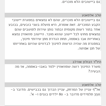
גם ביישובים הלא מוכרים.
טלב אלסאנע
¶
גם ביישובים הלא מוכרים, שהם לא נמצאים במסגרת יישובי
הקבע המוכרים. זאת אומרת, היא פועלת בשני כובעים, בכובע
אחד בתור רשות מקומית ובתור נותן שירות לתושבים שהם
נמצאים מחוץ לכל יישוב שהוא מוכר. היישוב סוואווין נמצא
באחריות אבו באסמה, תחת הגדרת מתן שירותי חינוך,
במסגרת מה שהיה הרשות לחינוך לבדווים שהיום באחריותו
של חנן אפוטה.
היו"ר זבולון אורלב
¶
משרד החינוך רוצה שסוואווין ילמד באבו-באסמה, אז מה
הבעיה?
טלב אלסאנע
¶
אל"ף עניין של המרחק, עניין הכרוך גם בכבישים. מדובר ב-
350 תלמידים מדובר ב- 80 ילדים בגנים ו- א'.