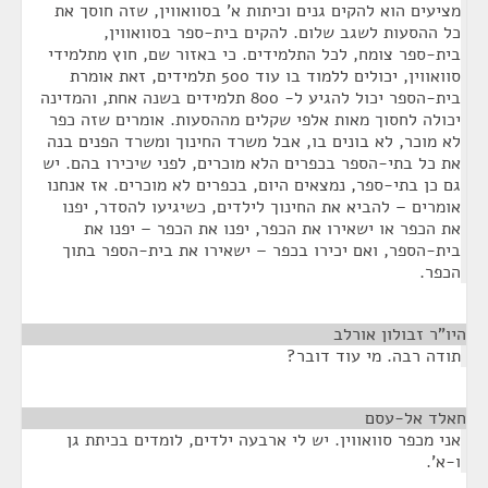
מציעים הוא להקים גנים וכיתות א' בסוואווין, שזה חוסך את
כל ההסעות לשגב שלום. להקים בית-ספר בסוואווין,
בית-ספר צומח, לכל התלמידים. כי באזור שם, חוץ מתלמידי
סוואווין, יכולים ללמוד בו עוד 500 תלמידים, זאת אומרת
בית-הספר יכול להגיע ל- 800 תלמידים בשנה אחת, והמדינה
יכולה לחסוך מאות אלפי שקלים מההסעות. אומרים שזה כפר
לא מוכר, לא בונים בו, אבל משרד החינוך ומשרד הפנים בנה
את כל בתי-הספר בכפרים הלא מוכרים, לפני שיכירו בהם. יש
גם כן בתי-ספר, נמצאים היום, בכפרים לא מוכרים. אז אנחנו
אומרים – להביא את החינוך לילדים, כשיגיעו להסדר, יפנו
את הכפר או ישאירו את הכפר, יפנו את הכפר – יפנו את
בית-הספר, ואם יכירו בכפר – ישאירו את בית-הספר בתוך
הכפר.
היו"ר זבולון אורלב
¶
תודה רבה. מי עוד דובר?
חאלד אל-עסם
¶
אני מכפר סוואווין. יש לי ארבעה ילדים, לומדים בכיתת גן
ו-א'.