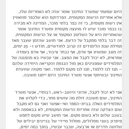
היום שמעתי שמשרד החינוך אומר שזה לא האחריות שלו,
אלא אחריות הרשות המקומית. הפרדוקס הוא שלכפר סוואווין
אין רשות מקומית, כי זה כפר בלתי מוכר, המדינה לא מכירה
בו ככפר מוכר שיש לו מועצה מקומית ומשרד החינוך אומר
שהאחריות היא על השלטון המקומי או על הרשות המקומית.
זה דבר בלתי מתקבל על הדעת. אני חושב שהזמן שעבר מאז
תחילת שנת הלימודים זה קרוב לחודשיים, חודש ו- 25 ימים,
זה מצב שפשוט אף אדם, אף נבחר ציבור, אף אדם בעמדה
אחראית, לא יכול לקבל את המצב. אני עכשיו בא מהפגנה של
התלמידים שמפגינים כאן מול הכנסת והקריאה היחידה שלהם
– תנו לנו ללמוד, תנו לנו מקום ללמוד. ואני מקווה שוועדת
החינוך ובשיתוף אנשי משרד החינוך היום ייתנו תשובה.
אני לא יכול לקבל, אדוני היושב-ראש, רבותיי, אנשי משרד
החינוך, שום תשובה זולת מה עושים מחר, כדי לקלוט את
התלמידים האלה בבית-הספר ואי-אפשר ואני גם לא מקבל
שום הצדקה שזה אחריות הרשות המקומית, לא בבאסמה ולא
בשגב שלום ולא בשום מקום. אני חושב שיש מקום לחפש
פיתרון בשני מסלולים, מסלול מיידי של בניינים יבילים של
שלושה חדרים או ארבעה, שכבר עכשיו, בתוך כמה ימים,