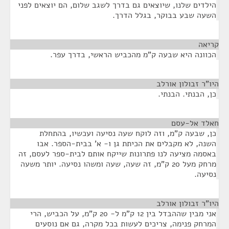
הילדים שלנו, שיוצאים גם בדרך לשגב שלום, הם יוצאים לפני
השעה שבע בבוקר, בגלל הדרך.
קריאה
¶
הכוונה היא שבעה ק"מ מהכביש הראשי, בדרך עפר.
היו"ר זבולון אורלב
¶
כן, הבנתי. הבנתי.
חאלד אל-עסם
¶
כן, שבעה ק"מ, וזה לוקח שעה נסיעה ועכשיו, בהתחלת
השנה, לא מקבלים את הכיתת גן ו- א' בבית-הספר. אבו
באסמה מציעה לנו פתרונות שייקח אותם לבית-ספר לעסם, זה
מרחק מעל 20 ק"מ, זה שעה, שעה ומשהו נסיעה. יותר משעה
נסיעה.
היו"ר זבולון אורלב
¶
אני מבין שההבדל בין 12 ק"מ ל- 20 ק"מ, על הכביש, הרי
המרחק פנימה, צריכים לעשות בכל מקרה, גם אם נוסעים