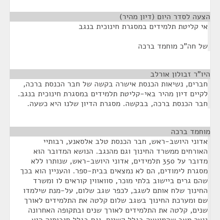
הצעה לסדר היום (דיון מהיר)
¶
אי קליטת תלמידים במסגרת חינוכית בנגב
של חה"כ מוחמד ברכה
היו"ר זבולון אורלב
¶
חברים, נשיאות הכנסת אישרה בקשה של חבר הכנסת ברכה,
לקיים דיון מהיר באי-קליטת תלמידים במסגרת חינוכית בנגב.
חבר הכנסת ברכה, בבקשה. מסגרת הדיון שלנו היא כשעה.
מוחמד ברכה
¶
אדוני היושב-ראש, חבר הכנסת טלב אלסאנע, רבותיי
האורחים ממשרד החינוך וגם מהנגב. הנושא המדובר הוא
מדובר על 350 תלמידים, אדוני היושב-ראש, שנותרו ללא
מסגרת לימודים, הם לא נמצאים בבית-ספר. והעניין הוא בכך
שהם גרים ביישוב בלתי מוכר, סוואווין קוראים לו ומשרד
החינוך שלח אותם לשגב, לכפר שגב שלום, על-מנת שילמדו
שם ומערכת החינוך בשגב שלום קלטה את התלמידים לאורך
שנים, קלטה את התלמידים לאורך שנים ובתקופה האחרונה