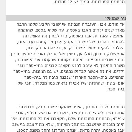
מבחינת הסמכויות, תמיד יש לי סמכות.
ניר שמואלי
¶
אז קודם, אכן, העובדה הנכונה שיישובי הקבע קלטו הרבה
מאוד שנים ילדים מאבו באסמה, עד שלהי 2004, שהוקמה
המועצה האזורית אבו באסמה, כדי לבחון את האפשרות
להתחיל בהכרה של יישובי הקבע ואכן מ- 2004 ועד היום,
הצלחנו להקים מספר יישובי קבע, ביניהם אבו קרינת,
אוואשלה, בירחן, מולדאן, בטין ואל-סייד, ואני מניח שבתכנון
יהיו יישובים נוספים. באותם מקומות שהקמנו את היישובים,
משרד החינוך לא עיכב לרגע תקציב לבניית בתי-ספר וגני
ילדים. את זה אפשר לבדוק נתונים, יש גם תמונות, בתי-ספר
יפהפיים. בית-הספר האחרון שנבנה תיכון זה בית-ספר
אום-בטין, שהחזות שלו אפילו נראית כמו מכללה, יופי של
בית-ספר.
מבחינת משרד החינוך, איפה שהוקם יישוב קבע, מבחינתנו
אנחנו מייד לא עיכבנו תקציב, יושב פה גם איש מיפוי, אודי
שפירא, מבחינת התוכניות שלנו, תקצבנו את כל התוכניות. אין
היום תוכנית שיושבת במינהל הפיתוח, שלא מתוקצבת ביישוב
אבו באסמה. יתרה מזאת, אנחנו הגדלנו והחל משנת 2007,