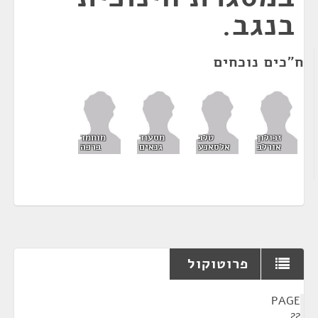
בנגב.
ח"כים נוכחים
זבולון
טלב
מסעוד
מוחמד
אורלב
אלסאנע
גנאים
ברכה
פרוטוקול
¶
PAGE
22