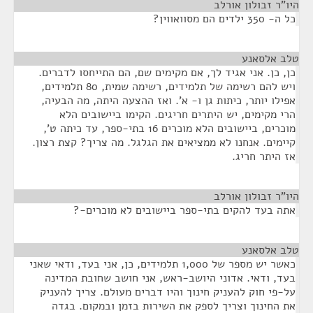
היו"ר זבולון אורלב
¶
כל ה- 350 ילדים הם מסוואווין?
טלב אלסאנע
¶
כן, כן. אני אגיד לך, אם מקימים שם, הם התייחסו לדברים.
ויש להם רשימה של תלמידים, רשימה שמית, 80 תלמידים,
אפילו יותר, כיתות גן ו- א'. ואז ההצעה היתה, מה הבעיה,
הרי מקימים, יש היתרים חריגים. הקימו ביישובים הלא
מוכרים, ביישובים הלא מוכרים 16 בתי-ספר, עד כיתה ט',
קיימים. אנחנו לא ממציאים את הגלגל. מה צריך? קצת רצון.
אז היתר חריג.
היו"ר זבולון אורלב
¶
אתה בעד להקים בתי-ספר ביישובים לא מוכרים-?
טלב אלסאנע
¶
כאשר יש מספר של 1,000 תלמידים, כן, אני בעד, ודאי שאני
בעד, ודאי. אדוני היושב-ראש, אני חושב שחובת המדינה
על-פי חוק להעניק חינוך והיו דברים מעולם. צריך להעניק
את החינוך וצריך לספק את השירות בזמן ובמקום. בגדה