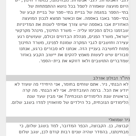
לגבי האפשרות. לגבי אפשרות. מבחינתנו, כמשרד חינוך, יש
היום מועצה שאמורה לטפל בכל נושא ההתפתחות של
בתי-הספר במגמה של בניית בתי-ספר של בניית קבע של
בתי-ספר באבו באסמה. אם וכאשר תמצא לנכון המועצה
האזורית אבו באסמה שיש צורך אמיתי לשנות את המדיניות
שבזמנו כולם הסכימו עליה – משרד החינוך, מינהל מקרקעי
ישראל, משרד הפנים, מנהלת הבדווים וכולם, שעושים רגע
עצירה וחושבים לגבי המקרה שמונח לפנינו, משרד החינוך
פתוח לחשיבה בעניין הזה. אנחנו לא סבורים כרגע, אנחנו
סבורים שיש לעשות מאמץ להקים את יישוב הקבע באזור
שמדברים התושבים ולאו דווקא את בית-הספר.
היו"ר זבולון אורלב
¶
לא הבנתי, ניר. אתם שוחים בחומר, אני היחידי פה שעוד לא
יודע את הכל. ברמה העובדתית. אני לא הבנתי. מה קרה
בראשית שנת הלימודים הנוכחית? אני מבין שעד שנת
הלימודים הנוכחית, כל הילדים של סוואווין למדו בשגב שלום.
ניר שמואלי
¶
קבוצה, כן. הקבוצה, הכפר המדובר, למד בשגב שלום, כי
מבחינתנו, בהסדר שהיה שנים רבות קודם לכן, שגב שלום