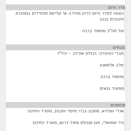
סדר היום
הצעה לסדר היום (דיון מהיר): אי קליטת תלמידים במסגרת
חינוכית בנגב
של חה"כ מוחמד ברכה
נוכחים
¶
חברי הוועדה: זבולון אורלב - היו"ר
טלב אלסאנע
מוחמד ברכה
מסעוד גנאים
מוזמנים
¶
אודי שפירא, מתכנן בכיר מיפוי ותכנון, משרד החינוך
ניר שמואלי, סגן מנהלת מחוז דרום, משרד החינוך