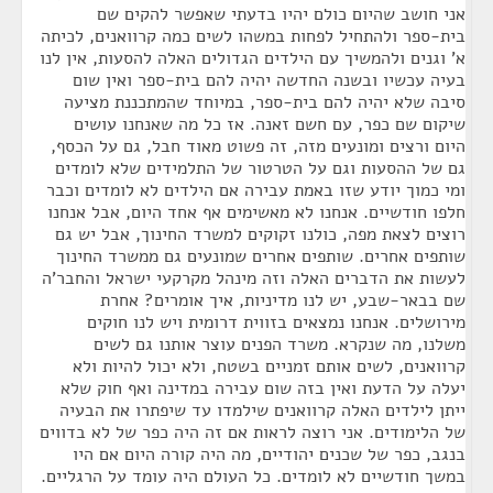
אני חושב שהיום כולם יהיו בדעתי שאפשר להקים שם
בית-ספר ולהתחיל לפחות במשהו לשים כמה קרוואנים, לכיתה
א' וגנים ולהמשיך עם הילדים הגדולים האלה להסעות, אין לנו
בעיה עכשיו ובשנה החדשה יהיה להם בית-ספר ואין שום
סיבה שלא יהיה להם בית-ספר, במיוחד שהמתכננת מציעה
שיקום שם כפר, עם חשם זאנה. אז כל מה שאנחנו עושים
היום ורצים ומונעים מזה, זה פשוט מאוד חבל, גם על הכסף,
גם של ההסעות וגם על הטרטור של התלמידים שלא לומדים
ומי כמוך יודע שזו באמת עבירה אם הילדים לא לומדים וכבר
חלפו חודשיים. אנחנו לא מאשימים אף אחד היום, אבל אנחנו
רוצים לצאת מפה, כולנו זקוקים למשרד החינוך, אבל יש גם
שותפים אחרים. שותפים אחרים שמונעים גם ממשרד החינוך
לעשות את הדברים האלה וזה מינהל מקרקעי ישראל והחבר'ה
שם בבאר-שבע, יש לנו מדיניות, איך אומרים? אחרת
מירושלים. אנחנו נמצאים בזווית דרומית ויש לנו חוקים
משלנו, מה שנקרא. משרד הפנים עוצר אותנו גם לשים
קרוואנים, לשים אותם זמניים בשטח, ולא יכול להיות ולא
יעלה על הדעת ואין בזה שום עבירה במדינה ואף חוק שלא
ייתן לילדים האלה קרוואנים שילמדו עד שיפתרו את הבעיה
של הלימודים. אני רוצה לראות אם זה היה כפר של לא בדווים
בנגב, כפר של שכנים יהודיים, מה היה קורה היום אם היו
במשך חודשיים לא לומדים. כל העולם היה עומד על הרגליים.