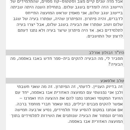
אבל מזה שנים קיים מצב וסטטוס-קוו מסוים, שהתלמידים של
היישוב הזה לומדים בשגב שלום. בתחילת השנה היתה שביתה
ביישוב שגב שלום, אני מאמין שראש המועצה התייחס
לדברים, והיה פיתרון. והפיתרון שהיה, שפתרו בעיה של שגב
שלום וטוב שפתרו את הבעיה בשגב שלום, אבל יצרו בעיה
לתלמידים כאן. אז היה פיתרון שיצר בעיה ולא נתנו דעתם
לרצון של התושבים.
היו"ר זבולון אורלב
¶
תסביר לי, מה הבעיה להקים בית-ספר חדש באבו באסמה, מה
הבעיה?
טלב אלסאנע
¶
זה בדיוק העניין. לדעתי, זה הפיתרון. זה מה שאני חשבתי
ולכן אני נפגשתי עם המועצה האזורית אבו באסמה, יחד עם
הוועד המקומי ואנחנו נתנו להם את ההצעה הזו ואמרנו –
אפשר להקים מבנים יבילים, כמו שאמר חברי מוחמד ברכה.
אם אנחנו במקום להסיע עוד תלמידים, נסיע ארבעה חמישה
מורים ונפתור את הבעיה שנותנים את השירות לתלמידים בתוך
המועצה האזורית אבו באסמה.