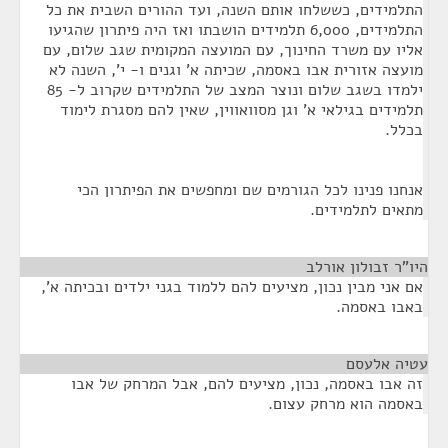
התלמידים, כששלחו אותם השנה, ועד ההורים השבית את כל
התלמידים, 6,000 תלמידים הושבתו ואז היה פיתרון שהגיעו
אליו עם משרד החינוך, עם המועצה המקומית שגב שלום, עם
מועצה אזורית אבו באסמה, שכיתה א' וגנים ו- י', השנה לא
ילמדו בשגב שלום ונוצר המצב של התלמידים שקרוב ל- 85
תלמידים בגילאי א' וגן מסוואווין, שאין להם מסגרת לימוד
בכלל.
אנחנו פנינו לכל הגורמים שם ומחפשים את הפיתרון הכי
מתאים לתלמידים.
היו"ר זבולון אורלב
¶
אם אני מבין נכון, מציעים להם ללמוד בגני ילדים ובכיתה א',
באבו באסמה.
עטיה אלעסם
¶
זה אבו באסמה, נכון, מציעים להם, אבל המרחק של אבו
באסמה הוא מרחק עצום.