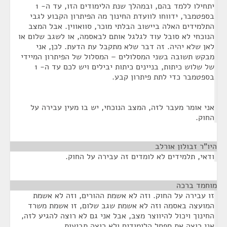
יתחילו ללמד בהם, ובמהלך שנת הלימודים הזו, עד ה- 1
בספטמבר, ידווחו לוועדת החינוך מה הפיתרון הקבוע לגבי
התלמידים האלה ביישוב הבלתי מוכר, סוואווין. אבל המצב
הנוכחי לא סובל עוד לגלגל אותם לבאסמה, או לשגב שלום או
לאן שלא יהיה. זה דבר שלא מתקבל עת הדעת. לכן, אני
מבקש תשובה בשני המסלולים – המסלול של הפיתרון המיידי
של שלוש כיתות, בניינים כיתות יבילים ויש לכם עד ה- 1
בספטמבר כדי לתת פיתרון קבע.
אני אומר מעבר לזה, המצב הנוכחי, יש בו מעין עבירה על
החוק.
היו"ר זבולון אורלב
¶
ודאי, תלמידים לא לומדים זה עבירה על החוק.
מוחמד ברכה
¶
זו עבירה על החוק. וזה לא אשמת ההורים, וזה לא אשמת
המועצה באסמה וזה לא אשמת שגב שלום, זו אשמת משרד
החינוך ויכול להיווצר מצב, אבל אני גם לא רוצה להגיע לזה,
אני רוצה את ספסל הלימודים ולא רוצה תביעות