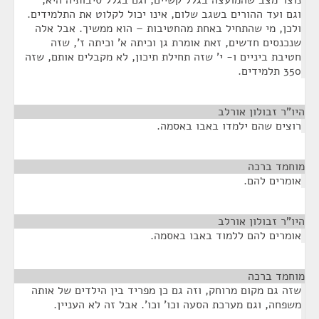
נוצר מצב שהמועצה בגלל קשיים, וגם בגלל סיבותיה היא,
וגם ועד ההורים בשגב שלום, אינו יכול לקלוט את התלמידים.
ולכן, מי שהתחיל באחת מהחטיבות – הוא ממשיך. אבל אלה
שנכנסים חדשים, זאת אומרת גן וכיתה א' וכיתה ז', שזה
חטיבת ביניים ו- י' שזה תחילת תיכון, לא מקבלים אותם, שזה
350 תלמידים.
היו"ר זבולון אורלב
¶
רוצים שהם ילמדו באבו באסמה.
מוחמד ברכה
¶
אומרים להם.
היו"ר זבולון אורלב
¶
אומרים להם ללמוד באבו באסמה.
מוחמד ברכה
¶
שזה גם מקום מרוחק, וזה גם כן מפריד בין הילדים של אותה
משפחה, וגם מערכת הסעה וכו' וכו'. אבל זה לא העניין.