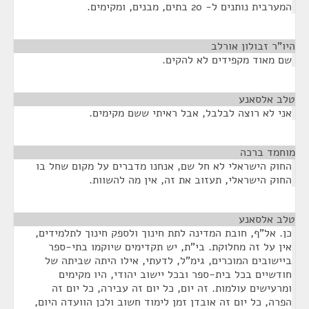
המערבית נותנים ל- 20 בתים, מבנים, ומקימים.
היו"ר זבולון אורלב
¶
שם מאוד מקפידים לא להקים.
טלב אלסאנע
¶
אני לא רוצה לבלבל, אבל ראיתי ששם מקימים.
מוחמד ברכה
¶
החוק הישראלי לא חל שם, אנחנו מדברים על מקום שחל בו
החוק הישראלי, תעזוב את זה, אין מה להשוות.
טלב אלסאנע
¶
כן. אל"ף, חובת המדינה לתת חינוך ולספק חינוך לתלמידים,
אין על זה מחלוקת. בי"ת, יש תקדימים שיוקמו בתי-ספר
ביישובים המוכרים, גימ"ל, לדעתי, אילו היתה שביתה של
חודשיים בכל בית-ספר ובכל יישוב יהודי, היו מקימים
ומרעישים עולמות. זה יום, כל יום זה עבירה, כל יום זה
הפרה, כל יום זה אובדן זמן לימוד חשוב ולכן הוועדה היום,