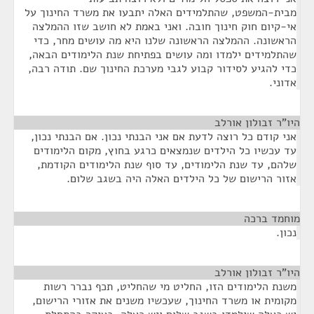
מבית-המשפט, שהתלמידים האלה יתבעו את משרד החינוך על
אי-קיום חוק חינוך חובה. ואני באמת לא חושב שזו ההמלצה
הראשונה. ההמלצה הראשונה שלנו היא מה עושים מחר, כדי
שהתלמידים ילמדו ומה עושים בפתיחת שנת הלימודים הבאה,
כדי להגיע לסידור קבוע לגבי מערכת החינוך שם. תודה רבה,
אדוני.
היו"ר זבולון אורלב
¶
אני קודם כל רוצה לדעת אם אני הבנתי נכון. אם הבנתי נכון,
עד עכשיו כל הילדים שנמצאים כרגע בחוץ, מקום הלימודים
שלהם, עד שנת הלימודים, עד סוף שנת הלימודים הקודמת,
אזור הרישום של כל הילדים האלה היה בשגב שלום.
מוחמד ברכה
¶
נכון.
היו"ר זבולון אורלב
¶
משנת הלימודים הזו, החליט מי שהחליט, תכף נברר רשות
מקומית או משרד החינוך, שעכשיו משנים את אזורי הרישום,