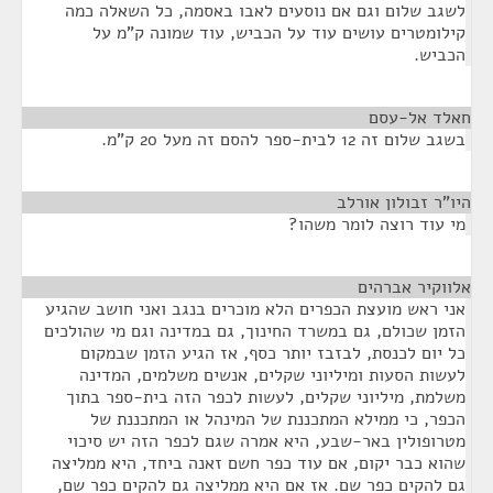
לשגב שלום וגם אם נוסעים לאבו באסמה, כל השאלה כמה
קילומטרים עושים עוד על הכביש, עוד שמונה ק"מ על
הכביש.
חאלד אל-עסם
¶
בשגב שלום זה 12 לבית-ספר להסם זה מעל 20 ק"מ.
היו"ר זבולון אורלב
¶
מי עוד רוצה לומר משהו?
אלווקיר אברהים
¶
אני ראש מועצת הכפרים הלא מוכרים בנגב ואני חושב שהגיע
הזמן שכולם, גם במשרד החינוך, גם במדינה וגם מי שהולכים
כל יום לכנסת, לבזבז יותר כסף, אז הגיע הזמן שבמקום
לעשות הסעות ומיליוני שקלים, אנשים משלמים, המדינה
משלמת, מיליוני שקלים, לעשות לכפר הזה בית-ספר בתוך
הכפר, כי ממילא המתכננת של המינהל או המתכננת של
מטרופולין באר-שבע, היא אמרה שגם לכפר הזה יש סיכוי
שהוא כבר יקום, אם עוד כפר חשם זאנה ביחד, היא ממליצה
גם להקים כפר שם. אז אם היא ממליצה גם להקים כפר שם,