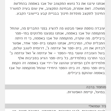
אנחנו עיגנו את כל נושא התקצוב של אבו באסמה בהחלטת
ממשלה. זאת אומרת, מבחינת התקצוב, אין שום בעיה למשרד
החינוך לתקצב מוסדות חינוך בבניית קבע ביישובי הקבע.
עובדה נוספת שאני מבקש פה להציג בפני החברים פה, שהחל
מהקמתה של אבו באסמה, אנחנו נמנענו מלהקים בתי-ספר
ביבילים. מה שקרה, מהקמתה של אבו באסמה, כי זו היתה
התכלית שלה, המרכזית, אנחנו הקמנו בית-ספר אחד, אפשר
לבדוק את זה, בית-ספר אל עזזמה ג', דרומית לשגב שלום,
בשל העובדה ששני בתי-הספר – אל עזזמה א' ואל עזזמה ב'
כבר התרבו בתלמידים, כל בית-ספר הגיע בסביבות אלף
תלמידים ולכן הפיתרון שהוצג על-ידי אבו באסמה זה הקמת
בית-ספר נוסף. זה בית-הספר היחידי שהחל מהקמתה של אבו
באסמה שהוקם ביבילים.
מוחמד ברכה
¶
בפועל, קיימת האפשרות.
ניר שמואלי
¶