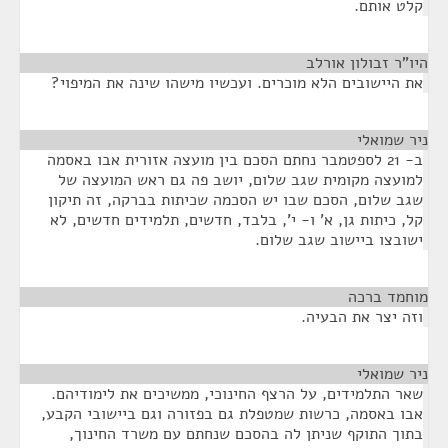
קלט אותם.
היו"ר זבולון אורלב
¶
את היישובים הלא מוכרים. ועכשיו מישהו שינה את המיפוי?
ניר שמואלי
¶
ב- 21 לספטמבר נחתם הסכם בין מועצה אזורית אבו באסמה
למועצה מקומית שגב שלום, יושב פה גם ראש המועצה של
שגב שלום, הסכם שבו יש הסכמה שכיתות בברקה, זה תיקון
קל, כיתות גן, א' ו- י', בלבד, חדשים, תלמידים חדשים, לא
ישובצו ביישוב שגב שלום.
מוחמד ברכה
¶
וזה יצר את הבעיה.
ניר שמואלי
¶
שאר התלמידים, על הרצף החינוכי, ממשיכים את לימודיהם.
אבו באסמה, כרשות שמטפלת גם בפזורה וגם ביישובי הקבע,
בתוך התוקף שניתן לה בהסכם שנחתם עם משרד החינוך,