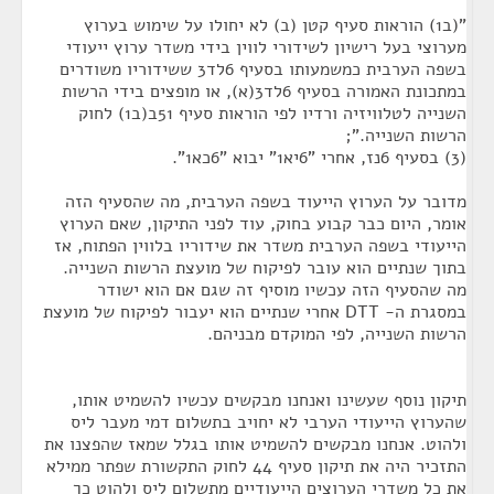
"(ב1) הוראות סעיף קטן (ב) לא יחולו על שימוש בערוץ
מערוצי בעל רישיון לשידורי לווין בידי משדר ערוץ ייעודי
בשפה הערבית כמשמעותו בסעיף 6לד3 ששידוריו משודרים
במתכונת האמורה בסעיף 6לד3(א), או מופצים בידי הרשות
השנייה לטלוויזיה ורדיו לפי הוראות סעיף 51ב(ב1) לחוק
הרשות השנייה.";
(3) בסעיף 6נז, אחרי "6יא1" יבוא "6כא1".
מדובר על הערוץ הייעוד בשפה הערבית, מה שהסעיף הזה
אומר, היום כבר קבוע בחוק, עוד לפני התיקון, שאם הערוץ
הייעודי בשפה הערבית משדר את שידוריו בלווין הפתוח, אז
בתוך שנתיים הוא עובר לפיקוח של מועצת הרשות השנייה.
מה שהסעיף הזה עכשיו מוסיף זה שגם אם הוא ישודר
במסגרת ה- DTT אחרי שנתיים הוא יעבור לפיקוח של מועצת
הרשות השנייה, לפי המוקדם מבניהם.
תיקון נוסף שעשינו ואנחנו מבקשים עכשיו להשמיט אותו,
שהערוץ הייעודי הערבי לא יחויב בתשלום דמי מעבר ליס
ולהוט. אנחנו מבקשים להשמיט אותו בגלל שמאז שהפצנו את
התזכיר היה את תיקון סעיף 44 לחוק התקשורת שפתר ממילא
את כל משדרי הערוצים הייעודיים מתשלום ליס ולהוט כך