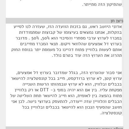
שהתיקון הזה מתייתר.
ניצן חן
¶
אדוני היושב ראש, גם בזכות הוועדה הזו, שעזרה לנו לסייע
בהקלות, אנחנו נמצאים בעיצומו של קבוצות שמתמודדות
במכרז לערוץ ערבי מסחרי והסיכוי הוא 50%, 50% . מדובר
בערוץ דל אמצעים שהלוואי ויקום. תנאי המכרז מחייבים
אותם לעשות בלוויין פתוח דהיינו כל מעמסת יתר בנוסח החוק
תהרוג את הערוץ הזה עוד בטרם נולד.
אני סבור שהערוץ הזה, בגלל שמדובר בערוץ דל אמצעים,
ערוץ קטן, לא ערוץ ברודקסט, חייב בכל קונסטלציה להישאר
בכבלים ובלווין, הוא לא ערוץ שבמהותו הרשות השנייה
מפקחת עליו. בין אם הוא יהיה בסוף ב- DTT או רק בלוויין
פתוח בהפצה בין לאומית, הוא חייב להישאר תחת השליטה של
הכבלים והלוויין שזה ייעודה, להתעסק בערוצי נישה. לכן אני
חושב שהסעיף הנכון הוא להישאר בכבלים ובלוויין בכל
קונסטלציה.