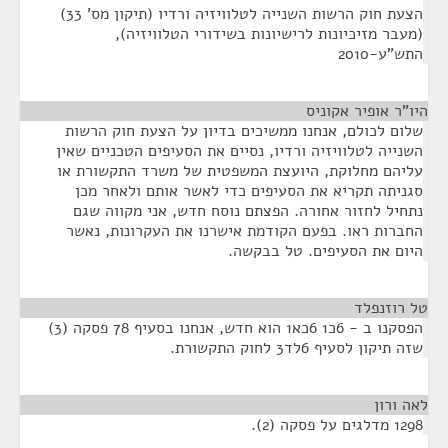
הצעת חוק הרשות השנייה לטלוויזיה ורדיו (תיקון מס' 33)
(מעבר מזיכיונות לרישיונות בשידורי הטלוויזיה),
התש"ע-2010
היו"ר אופיר אקוניס
¶
שלום לכולם, אנחנו ממשיכים בדיון על הצעת חוק הרשות
השנייה לטלוויזיה ורדיו, נסיים את הסעיפים הטכניים שאין
עליהם מחלוקת, היועצת המשפטית של משרד התקשורת או
סגניתה תקריא את הסעיפים כדי לאשר אותם ולאחר מכן
נתחיל לחזור אחורה. הפצתם נוסח חדש, אני מקווה שגם
החברות ראו. בפעם הקודמת אישרנו את העקרונות, נאשר
היום את הסעיפים. טל בבקשה.
טל רוזנפלד
¶
הפסקנו ב - 6כ1 6כא1 הוא חדש, אנחנו בסעיף 78 פסקה (3)
שזה תיקון לסעיף 6לד3 לחוק התקשורת.
לאה ורון
¶
1298 מדלגים על פסקה (2).