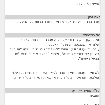
סעיף 80 אושר.
לאה ורון
¶
חבר הכנסת פלסנר יצביע במקום חבר הכסת אלי אפללו.
טל רוזנפלד
¶
81. תיקון חוק שידורי טלוויזיה מהכנסת- בחוק שידורי
טלוויזיה מהכנסת, התשס"ד-2003
, בסעיף 8(2)(ה)(2), אחרי "לשידורי טלוויזיה" יבוא "או בעל
רישיון לשידורי טלוויזיה", ואחרי "בבעל זיכיון" יבוא "או
בבעל רישיון".
לא תיקון מהותי, תיקון טכני לעניין השתתפות במכרז, בעלויות
צולבות, אם אסור בעל זיכיון אז באותה מידה בעל רישיון.
היו"ר אופיר אקוניס
¶
הצבעה
בעד – רוב