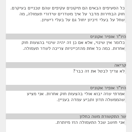
כל הסעיפים הבאים הם תיקונים עקיפים שהם טכניים בעיקרם.
חוק הבחירות מדבר על איך משדרים שידורי תעמולה, מה
שחל על בעלי זיכיון יחול גם על בעלי רישיון.
היו"ר אופיר אקוניס
¶
כלומר אין שינוי, אלא אם כן זה יהיה שינוי בהצעות חוק
אחרות. כמה כל אחת מהזכייניות צריכה לשדר תעמולה.
קריאה
¶
לא צריך לבטל את זה כבר?
היו"ר אופיר אקוניס
¶
אמרתי שזה יבוא אולי בהצעות חוק אחרות. אני מציע
שהממשלה תדון ותביע עמדה בעניין.
שר התקשורת משה כחלון
¶
אני חושב שכל התעמולה הזו מיותרת.