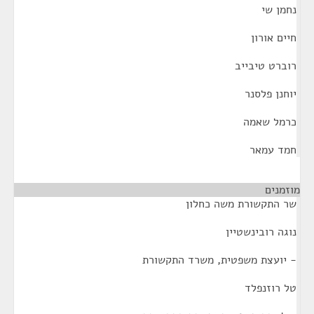
נחמן שי
חיים אורון
רוברט טיבייב
יוחנן פלסנר
כרמל שאמה
חמד עמאר
מוזמנים
¶
שר התקשורת משה כחלון
נוגה רובינשטיין
- יועצת משפטית, משרד התקשורת
טל רוזנפלד