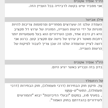
היו"ר אופיר אקוניס
¶
אני מסביר שיש בקשה לרביזיה בכל העניין הזה.
אילן אבישר
¶
העמדה שלנו זה שערוצים מסחריים ופרסומות צריכות להיות
סוגיות על ידי הרשות השנייה, הסוגיה של ערוץ דל תקציב
היא רק היבט אחד, תוכן השידורים הוא בעל משמעויות יותר
רחבות מאשר רק ערוץ של נישה עם תקציב קטן. כרגע אני
רוצה לציין שהעמדה שלנו זה שכן צריך לעבור לפיקוח של
הרשות השנייה.
היו"ר אופיר אקוניס
¶
נדון בזה ונכריע כאשר יגיע היום.
טל רוזנפלד
¶
79. תיקון חוק הבחירות (דרכי תעמולה), חוק הבחירות (דרכי
תעמולה), התשי"ט-1959
, בסעיף 16ג, במקום "ובעלי הזיכיונות" יבוא "והמורשים
לשידורים כהגדרתם בחוק האמור".