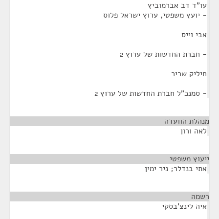
עו"ד דב אברמוביץ
- יועץ משפטי, ערוץ ישראל פלוס
אבי וייס
- חברת החדשות של ערוץ 2
חיליק שריר
- סמנכ"ל חברת החדשות של ערוץ 2
מנהלת הוועדה
¶
לאה ורון
ייעוץ משפטי
¶
אתי בנדלר; ניר ימין
רשמה
¶
איה לינצ'בסקי