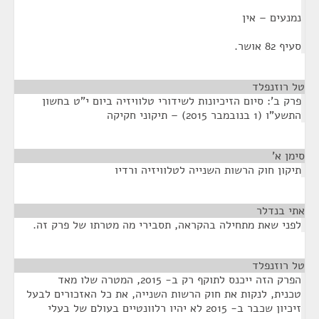
נמנעים – אין
סעיף 82 אושר.
טל רוזנפלד
¶
פרק ב': סיום הזיכיונות לשידורי טלוויזיה ביום י"ט בחשון
התשע"ו (1 בנובמבר 2015) – תיקוני חקיקה
סימן א'
¶
תיקון חוק הרשות השנייה לטלוויזיה ורדיו
אתי בנדלר
¶
לפני שאת מתחילה בהקראה, תסבירי מה מטרתו של פרק זה.
טל רוזנפלד
¶
הפרק הזה ייכנס לתוקף רק ב- 2015, המטרה שלו מאד
טכנית, לנקות את חוק הרשות השנייה, את כל האזכורים לבעל
זיכיון שכבר ב- 2015 לא יהיו רלוונטיים בעולם של בעלי