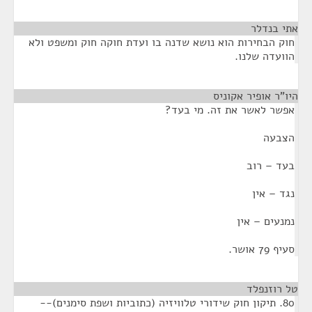
אתי בנדלר
¶
חוק הבחירות הוא נושא שדנה בו ועדת חוקה חוק ומשפט ולא
הוועדה שלנו.
היו"ר אופיר אקוניס
¶
אפשר לאשר את זה. מי בעד?
הצבעה
בעד – רוב
נגד – אין
נמנעים – אין
סעיף 79 אושר.
טל רוזנפלד
¶
80. תיקון חוק שידורי טלוויזיה (כתוביות ושפת סימנים)--