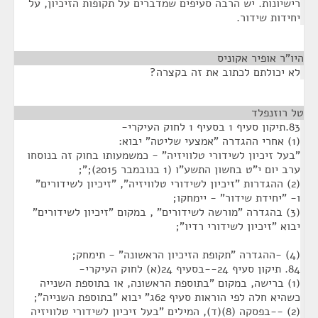
רישיונות. יש הרבה סעיפים שמדברים על תקופות הזיכיון, על
יחידות שידור.
היו"ר אופיר אקוניס
¶
לא יכולתם לכתוב את זה בקצרה?
טל רוזנפלד
¶
83.תיקון סעיף 1 בסעיף 1 לחוק העיקרי-
(1) אחרי ההגדרה "אמצעי שליטה" יבוא:
"בעל זיכיון לשידורי טלוויזיה" - כמשמעותו בחוק זה בנוסחו
ערב יום י"ט בחשון התשע"ו (1 בנובמבר 2015);";
(2) ההגדרות "זיכיון לשידורי טלוויזיה", "זיכיון לשידורים"
ו- "יחידת שידור" - יימחקו;
(3) בהגדרה "מורשה לשידורים" , במקום "זיכיון לשידורים"
יבוא "זיכיון לשידורי רדיו";
(4) -ההגדרה "תקופת הזיכיון הראשונה" - תימחק;
84. תיקון סעיף 24--בסעיף 24(א) לחוק העיקרי-
(1) ברישה, במקום "בתוספת הראשונה, או בתוספת השנייה
כשהיא חלה לפי הוראות סעיף 62ג" יבוא "בתוספת השנייה";
(2) --בפסקה (8)(ד), המילים "בעל זיכיון לשידורי טלוויזיה