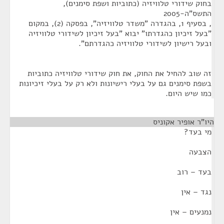
בחוק שידורי טלוויזיה (כתוביות ושפת סימנים),
התשס"ה-2005
, בסעיף 1, בהגדרה "משדר טלוויזיה", בפסקה (2), במקום
"בעל זיכיון כהגדרתו" יבוא "בעל זיכיון לשידורי טלוויזיה
ובעל רישיון לשידורי טלוויזיה כהגדרתם".
זה שוב להחיל את החוק, את חוק שידורי טלוויזיה כתוביות
בשפת סימנים גם על בעלי רישיונות ולא רק על בעלי זיכיונות
כמו שיש היום.
היו"ר אופיר אקוניס
¶
מי בעד?
הצבעה
בעד – רוב
נגד – אין
נמנעים – אין