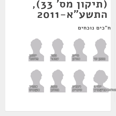
(תיקון מס' 33),
התשע"א-2011
ח"כים נוכחים
חיים
חמד
יוחנן
נחמן שי
אורון
עמאר
פלסנר
יוליה
רוברט
משה
אופיר
אלוב-ברקוביץ
טיבייב
כחלון
אקוניס