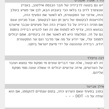
היו"ר אופיר אקוניס
¶
יש גם בקשה לרביזיה של חבר הכנסת אילטוב, בעניין
שנצטרך לדון בו בלאו הכי בשבוע הבא, לכן אני מציע בשלב
הזה, אדוני שר התקשורת, לא לאשר את הסעיף הזה,
ולהיענות לבקשתו של ניצן חן וגם לבקשתך. אבל מכיוון שגם
אם תהיה רביזיה על כל העניין הזה ועל סעיפים שכבר אישרנו
בנושא הזה, עדיף לא לפתוח את זה ואז להגיש רביזיה נוספת
גם על זה. המלצתי היא לא לאשר את זה בינתיים. אתם יכולים
לסמוך עלי, אני יודע על מה אני מדבר וגם שר התקשורת
יודע. רביזיה שהוגשה על ידי סיעת ישראל ביתנו.
דנה נויפלד
¶
זה לא קשור, אלה שני דברים שונים מי מפקח ומי נמצא ועובר
על הערוצים, איזה ערוצים יכולים זו שאלה שונה ממי מפקח
עליהם.
אילן אבישר
¶
כתוב בסעיף שאם הערוץ הזה, בתום שנתיים להקמתו, אם הוא
עולה על ה- DDT - - -