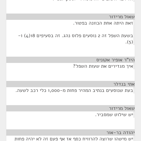
שאול מרידור
¶
זאת היתה אחת הכוונה בפטור.
בשעת השפל זה 2 נוסעים פלוס נהג. זה בסעיפים 18(4) ו-
(5).
היו"ר אופיר אקוניס
¶
איך מגדירים את שעות השפל?
אתי בנדלר
¶
בעת שנוסעים בנתיב המהיר פחות מ-1,000 כלי רכב לשעה.
שאול מרידור
¶
יש שילוט שמסביר.
יהודה בר-אור
¶
יש מישהו שרוצה להרוויח כסף אז אף פעם זה לא יהיה פחות