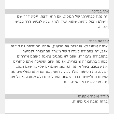
אתי בנדלר
¶
זה נתון לבחירתו של הנוסע. אם הוא ירצה, ייסע דרך שם
וישלם ויכול להיות שהוא יגיד לנהג שלא לנסוע דרך כביש
אגרה.
אברהם פריד
¶
אמנם אנחנו לא אוהבים את הרעיון, אנחנו מרגישים גם קיפוח.
אגב, זה בסתירה לעידוד של משרד התחבורה לנסיעה
בתחבורה ציבורית. אתם לא נותנים צ'אנס לאותם אזרחים
לנסוע בתחבורה ציבורית. אז מה אתם עושים? אתם סותרים
את עצמכם בשל אותה חמדנות ועומדים על-כך שגם הנהג
ישלם. מה הסיפור פה? לכן, לדעתי, גם אם אתם מחליטים מה
שאתם מחליטים וברור שאתם המחליטים ולא אנחנו, נקבל את
זה. אני לא יודע באיזה רוח - - -
היו"ר אופיר אקוניס
¶
ברוח טובה אני מקווה.