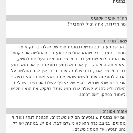
במונית.
היו"ר אופיר אקוניס
¶
מר מרידור, אתה יכול להסביר?
שאול מרידור
¶
נהג שנוסע ברכב פרטי ובמונית ספיישל ישלם בדיוק אותו
מחיר בנתיב, ככל שהוא החליט לנסוע בו. ההחלטה אם לקחת
את הנתיב למי שנוסע ברכב פרטי, מבחינת העלויות למשק,
היא אותה החלטה, בין אם הוא נוסע במונית ובין אם הוא נוסע
ברכב פרטי. אגב, בכביש 6 זה אותו דבר. אין שום החלטה על
הנחה למוניות. אתה פשוט שואל את הנוסע ואם הנוסע רוצה –
אני מניח שמי שנוסע בספיישל יעדיף לשלם את ה-11 שקלים
האלה ולא להגיע לעולם שבו הוא עומד בפקק. אם הוא מחליט
לעמוד בפקק, זאת זכותו.
אופיר אקוניס
¶
אם יש במונית 4 נוסעים הם לא משלמים. הכוונה לנהג ועוד 3
נוסעים. במצב כזה הוא לא משלם דבר. אם יש במונית יש רק
נהג ונוסע, אז הנוסע משלם.