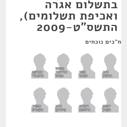
בתשלום אגרה
ואכיפת תשלומים),
התשס"ט-2009
ח"כים נוכחים
מנחם
זאב
חמד
אליעזר
אברהם
אלקין
עמאר
מוזס
מיכאלי
יצחק
רוברט
ציון
אופיר
וקנין
אילטוב
פיניאן
אקוניס