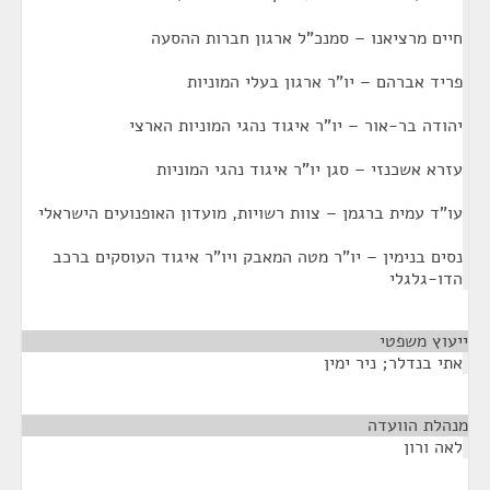
חיים מרציאנו – סמנכ"ל ארגון חברות ההסעה
פריד אברהם – יו"ר ארגון בעלי המוניות
יהודה בר-אור – יו"ר איגוד נהגי המוניות הארצי
עזרא אשכנזי – סגן יו"ר איגוד נהגי המוניות
עו"ד עמית ברגמן – צוות רשויות, מועדון האופנועים הישראלי
נסים בנימין – יו"ר מטה המאבק ויו"ר איגוד העוסקים ברכב
הדו-גלגלי
ייעוץ משפטי
¶
אתי בנדלר; ניר ימין
מנהלת הוועדה
¶
לאה ורון