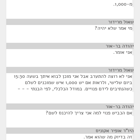
מ-1,000.
שאול מרידור
¶
מי אמר שלא יהיה?
יהודה בר-אור
¶
אני אומר.
שאול מרידור
¶
אני לא רוצה להתערב אבל אני מוכן לבוא איתך בשעה 15:30
ביום שלישי, ולראות אם יש 1,000 איש שמוכנים לשלם
כשהנתיבים לידם פנויים. במודל הכלכלי, לפי הבנתי - - -
יהודה בר-אור
¶
אם הכביש פנוי למה אני צריך להיכנס לשם?
היו"ר אופיר אקוניס
¶
זה בדיוק מה שהוא אמר.