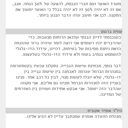
משרד האוצר ועם חברי הכנסת, להצעה של 50% הנחה. אגב,
אם זה לא יהיה 50% זה לא יהיה בכלל כי האוצר ימשוך את
התקנה. לכן אני חושב שזה הדבר הנכון ביותר.
עמית ברגמן
¶
כשנכנסתי לדיון הבנתי שלכאן הרוחות מנשבות. כדי
שהדברים יהיו רשומים אני רוצה לומר שיהיה ברור שההנחה
הזאת ניתנת מסיבות של בטיחות, דהיינו, עידוד הדו-גלגלי
להשתמש בנתיב בטוח ולא עידוד הדו-גלגלי כשלעצמו.
דבר נוסף, מבחינת שיטות הגבייה. נתקלנו עכשיו בקטסטרופה
במנהרות הכרמל שגרמה לאבחנה בין שיטות גבייה בין
דו-גלגלי, שלא יוכלו לעשות מנוי, לבין כל רכב אחר. פנינו
בעניין הזה למנהרות הכרמל ופנינו גם אליכם. אני מקווה
שהדבר הזה יטופל. אני אבקש אחידות ושוויון בין האזרחים
של המדינה.
היו"ר אופיר אקוניס
¶
מנהלת הוועדה אומרת שמכתבך עדיין לא הגיע אלינו.