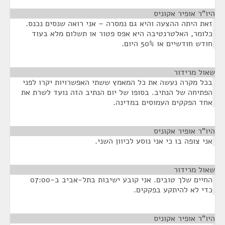
היו"ר אופיר אקוניס
¶
זאת היתה ההצעה והיא גם נמסרה – אני רואה שנסים נכנס.
כלומר, האלטרנטיבה היא אפס פטור או תשלום מלא בעוד
חודש חודשיים או 50% היום.
שאול מרידור
¶
בכל מקרה נעשה את כל המאמץ ששתי האפשרויות יקרו לפני
הפתיחה של הנתיב. בסופו של יום הנתיב הזה נועד לשרת את
אחד הפקקים העמוסים במדינה.
היו"ר אופיר אקוניס
¶
אני צופה בו כי אני נוסע לכיוון השני.
שאול מרידור
¶
החיים שלך טובים. אני קובע ישיבות בתל-אביב ב-07:00
כדי לא להיתקע בפקקים.
היו"ר אופיר אקוניס
¶