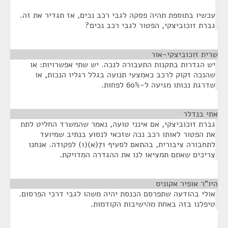
עכשיו בתוספת תהיה פסקה לגבי רכב נכים, אז תגדיר את זה.
גברת זוכוביצקי, הפטור לגבי רכב נכים?
שרית זוכוביצקי-אור
¶
יש הגדרות בתקנות התעבורה לנכה. יש שתי אפשרויות: או
שהנכה זקוק לרכב כאמצעי תנועה בגלל רגליו הנכות, או
שדרגת נכותו מגיעה ל-60% לפחות.
אתי בנדלר
¶
גברת זוכוביצקי, אם אינני טועה, נאמר שהמשרד החליט לתת
את הפטור לאותו רכב נכה שזכאי לנסוע בנתיב שמיועד
לתחבורה ציבורית, בהתאם לסעיף 71(א)(1) לפקודה. אנחנו
צריכים שאתם תמציאו לנו את ההגדרה המדויקת.
היו"ר אופיר אקוניס
¶
אולי בהודעה שתפרסם הכנסת יהיה משהו לגבי דרכי הפרסום.
טיפלנו בזה באחת מהישיבות הקודמות.