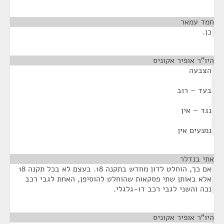
חמד עמאר
¶
כן.
היו"ר אופיר אקוניס
¶
הצבעה
בעד – רוב
נגד – אין
נמנעים אין
אתי בנדלר
¶
אם כך, הוחלט לדון מחדש בתקנה 18. בעצם לא בכל תקנה 18
אלא באותן שתי פסקאות שהוחלט להוסיפן, האחת לגבי רכב
נכה והשני לגבי רכב דו-גלגלי.
היו"ר אופיר אקוניס
¶