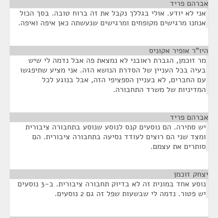
אברהם פריד
¶
אני לא יודע. אולי בגללך נקבל את זה ברוח טובה. בסך הכול
אנחנו מרגישים מקופחים ומרגישים שנעשתה כאן איפה ואיפה.
היו"ר אופיר אקוניס
¶
מר זוכמן, הגברת ראובני לא נמצאת פה אבל נדמה לי שיש
בעיה בכל העניין של הסדרת הנושא הזה. אני מציע שתיפגשו
עם החברים, לא בעניין הספציפי הזה, אבל בנוגע לכל
המדיניות של משרד התחבורה.
אברהם פריד
¶
יש סתירה. הם נוסעים קנס לנוסע שנוסע בתחבורה ציבורית
ומצד שני הם רוצים לעודד נסיעה בתחבורה ציבורית. הם
סותרים את עצמם.
יצחק זוכמן
¶
נוסע אחד במונית זה לא בדיוק תחבורה ציבורית. ב-3 נוסעים
יש פטור. נדמה לי שבשעות שפל זה גם 2 נוסעים.