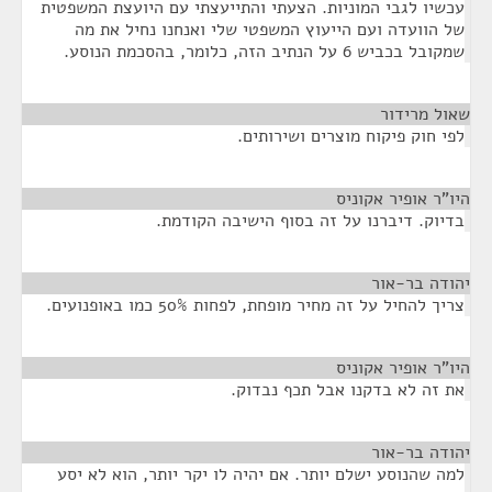
עכשיו לגבי המוניות. הצעתי והתייעצתי עם היועצת המשפטית
של הוועדה ועם הייעוץ המשפטי שלי ואנחנו נחיל את מה
שמקובל בכביש 6 על הנתיב הזה, כלומר, בהסכמת הנוסע.
שאול מרידור
¶
לפי חוק פיקוח מוצרים ושירותים.
היו"ר אופיר אקוניס
¶
בדיוק. דיברנו על זה בסוף הישיבה הקודמת.
יהודה בר-אור
¶
צריך להחיל על זה מחיר מופחת, לפחות 50% כמו באופנועים.
היו"ר אופיר אקוניס
¶
את זה לא בדקנו אבל תכף נבדוק.
יהודה בר-אור
¶
למה שהנוסע ישלם יותר. אם יהיה לו יקר יותר, הוא לא יסע