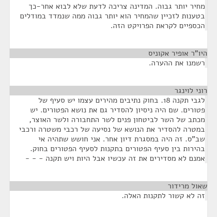
מחיר יותר גבוה. המדינה צריכה לדעת שלא לבוא אחר-כך
בטענות לזכיין שהמחיר הוא יותר גבוה ממה שנמדד במודלים
הכספיים לקראת הפרויקט הזה.
היו"ר אופיר אקוניס
¶
רשמנו את ההערה.
רוני לוינגר
¶
לגבי תקנה 18. בחוק נתיבים מהירים עצמו יש סעיף של
פטורים. שם היה ניסיון להסדיר גם את נושא הפטורים. יש
מכתב של השר לביטחון פנים לשר התחבורה ולשר האוצר,
במטרה להסדיר את הנושא של נסיעה של רכבי משטרה ורכבי
שב"ס. זה היה במסגרת דיון אחר. אני חושש שתהיה אי
בהירות בין סעיף הפטורים בתקנות לסעיף הפטורים בחוק.
אמנם לא מסדירים את זה עכשיו אבל היות ויש תקנה - - -
שאול מרידור
¶
זה לא קשור לתקנות האלה.