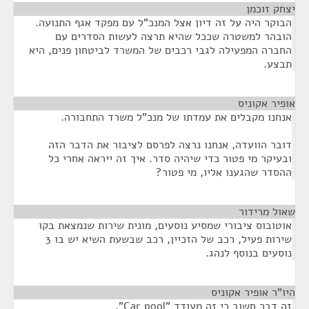
יצחק זוכמן
¶
הבוקר היה על זה דיון אצל המנכ"ל עם מפקד אגף התנועה.
הובהר למשטרה שככל שהיא תרצה לעשות הסדרים עם
החברה המפעילה לגבי רכבים של המשרד לביטחון פנים, היא
תבצע.
אופיר אקוניס
¶
אנחנו מקבלים את עמדתו של מנכ"ל משרד התחבורה.
דובר הוועדה, אנחנו נרצה לפרסם לציבור את הדבר הזה
ובעיקר מי פטור כדי שיהיה סדר. איך זה ייראה אחרי כל
ההסדר שהגענו אליו, מי פטור?
שאול מרידור
¶
אוטובוס ציבורי שמסיע נוסעים, מונית שירות שנמצאת בקו
שירות פעיל, רכב של הזכיין, רכב שבשעת השיא יש בו 3
נוסעים בנוסף לנהג.
היו"ר אופיר אקוניס
¶
זה דבר חשוב כי זה מעודד "Car pool".