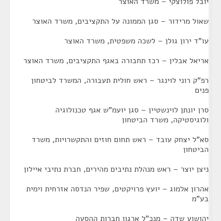
יובל פולוצקי – משרד האוצר
שאול מרידור – סגן הממונה על התקציבים, משרד האוצר
עו"ד ירון גולן – לשכה משפטית, משרד האוצר
אריאל אבלין – רכז תחבורה באגף התקציבים, משרד האוצר
רפ"ק רוני לוינגר – ראש חולית תעבורה, המשרד לביטחון
פנים
סרן יונתן לוינשטיין – סגן יועמ"ש אגף טכנולוגיה
ולוגיסטיקה, משרד הביטחון
סא"ל יצחק עובד – ראש תחום חוזים והתקשרויות, משרד
הביטחון
ניצן יוצר – ראש מנהלת נתיבים מהירים, חברת נתיבי איילון
אהרון אלמוג – יועץ פרויקטים, שפיר הנדסה אזרחית וימית
בע"מ
יהושוע שדה – מנכ"ל ארגון חברות ההסעה