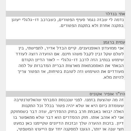
אתי בנדלר
¶
נדמה לי שבזה נגמר סעיף הפטורים, כשברכב דו-גלגלי יעוגן
בתקנה אחרת ולא בתקנת הפטורים.
עמית ברגמן
¶
אני ממועדון האופנוענים. קיים הבדל אדיר, לתפישתי, בין
לשלם שקל ובין לקבל משהו חינם. אם הוועדה רוצה לעודד
שימוש בנתיב הזה לרכב דו-גלגלי – לאור הדיון הקודם
הבאתי את האסמכתאות מארצות הברית המדברות על למה
מעודדים את השימוש וזה לטובת בטיחות, אז הפטור צריך
להיות מלא.
היו"ר אופיר אקוניס
¶
זה מה שהצעת בזמנו. לפני שנכנסת הסברתי שהאלטרנטיבה
שעומדת כיום היא או שלא יהיה פטור בכלל וכל התקנות
האלה יבואו באבחת חרב בחוק ההסדרים, שזה דבר כשמחוקק
אני לא אוהב אותו. חוק ההסדרים הוא דבר שלא מתאפשר בו
דיון. בזכות ההערה שלך ובזכות הדיונים שקיימנו כאן כמעט
חצי שנה או יותר, הגענו למסקנה יחד עם הייעוץ המשפטי,