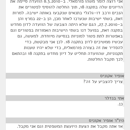
אני רוצה לומר משהו פורמאלי. ב-8.3.2010 הוועדה סיימה את
הדיונים שלה בתקנה 18, תוך החלטה להוסיף לפטורים את
הנכים ורכב דו-גלגלי בתנאים שנקבעו באותה ישיבה. למרות
זאת, בשתי ישיבות שנערכו לאחר מכן, הן ב-22 במרץ והן
ב-27.7.2010, הגם שלא היתה הצבעה של הוועדה לדון מחדש
בתקנה זאת, בפועל דנו בשתי הישיבות האמורות בפטורים וגם
באפשרות לתת פטור למוניות בנסיעה מיוחדת. למעשה, גם
עכשיו ממשיכים לדון בתקנה 18. לכן אני מבקשת, כדי
להסדיר את זה בצורה פורמאלית, כדי שלא יהיו טענות
תקנוניות, שהוועדה תחליט על דיון מחדש בתקנה 18 ובהתאם
לכך תקבל החלטות.
אופיר אקוניס
¶
צריך להצביע על זה?
אתי בנדלר
¶
כן.
היו"ר אופיר אקוניס
¶
אז אתה מקבל את הצעת היועצת המשפטית וגם אני מקבל.