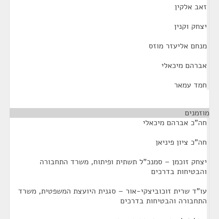
זאב אלקין
יצחק וקנין
מנחם אליעזר מוזס
אברהם מיכאלי
חמד עמאר
מוזמנים
¶
חה"כ אברהם מיכאלי
חה"כ ציון פיניאן
יצחק זוכמן – סמנכ"ל תשתית ופיתוח, משרד התחבורה
והבטיחות בדרכים
עו"ד שרית זוכוביצקי-אור – סגנית היועצת המשפטית, משרד
התחבורה והבטיחות בדרכים