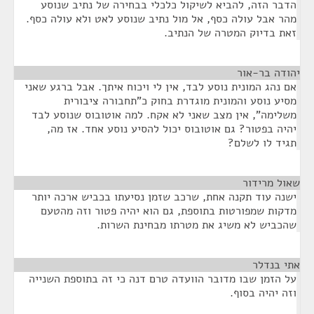
הדבר הזה, להביא לשיקול כלכלי בבחירה של נתיב שנוסע
מהר אבל עולה כסף, אל מול נתיב שנוסע לאט ולא עולה כסף.
זאת בדיוק המטרה של הנתיב.
יהודה בר-אור
¶
אם נהג המונית נוסע לבד, אין לי ויכוח איתך. אבל ברגע שאני
מסיע נוסע והמונית מוגדרת בחוק כ"תחבורה ציבורית
משלימה", אין מצב שאני לא אקח. למה אוטובוס שנוסע לבד
יהיה בפטור? גם אוטובוס יכול להסיע נוסע אחד. אז מה,
תגיד לו לשלם?
שאול מרידור
¶
ישנה עוד תקנה אחת, שרכב שזמן נסיעתו בכביש ארכה יותר
מדקות שמפורטות בתוספת, גם הוא יהיה פטור וזה מהטעם
שהכביש לא משיג את מטרתו מבחינת השרות.
אתי בנדלר
¶
על הזמן שבו מדובר הוועדה טרם דנה כי זה בתוספת השנייה
וזה יהיה בסוף.