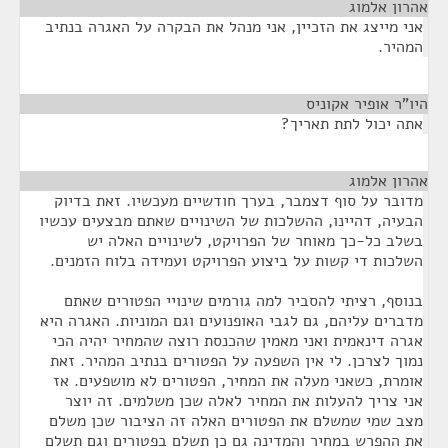
אהרון אלמוג
¶
אני מייצג את הזכיין, אני מנהל את הבקרה על האגרה בנתיב
המהיר.
היו"ר אופיר אקוניס
¶
אתה יכול לתת תאריך?
אהרון אלמוג
¶
מדובר על סוף דצמבר, בערך חודשיים מעכשיו. זאת בדיוק
הבעיה, דהיינו, ההשלכות של השינויים שאתם מבצעים עכשיו
בשלב כל-כך מאוחר של הפרויקט, לשינויים האלה יש
השלכות די קשות על ביצוע הפרויקט ועמידה בלוח הזמנים.
בנוסף, רציתי להסביר למה גורמים שינויי הפטורים שאתם
מדברים עליהם, גם לגבי האופנועים וגם המוניות. האגרה היא
אגרה דינאמית ואני מאמין שהכנסת רוצה שהמחיר יהיה הכי
נמוך לצרכן. לי אין השפעה על הפטורים בנתיב המהיר. זאת
אומרת, כשאני מעלה את המחיר, הפטורים לא מושפעים. אז
אני צריך להעלות את המחיר לאלה שכן משלמים. זה יוצר
מצב שמי שמשלם את הפטורים האלה זה הציבור שכן משלם
את ההפרש במחיר והמדינה גם כן תשלם בפטורים וגם תשלם