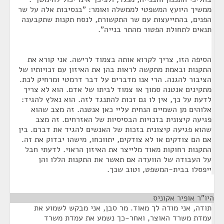
ממשיך היועץ המשפטי לממשלה ואומר: "בנסיבות אלה על שר
הפנים, בהתייעצות עם שר התקשורת, לנסח תקנות שתקבענה
תנאים לתחולת הפטור מהתר בנייה".
הסיפה הזו, צריך לקרוא אותה בצמוד לרישה. אני קורא את
התקנות ובאמת מתקשה לראות בהן את האיזון עם זכויותיו של
הציבור להגנה. הרי אנו מדברים על דבר דרמטי ומרחיק לכת.
מתקינים אנטנה סמוך או צמוד לביתו של אדם. הוא לא צריך
לדעת על כך, אין לו גם זכות להתנגד לזה. הוא נאלץ להגיד:
אלוהים מן השמיים הנחית עליי כאן אנטנה. זה מצב שהוא
פגיעה קיצונית בזכויות הבסיסיות של האזרחים. זה מצב
שהוא פגיעה קיצונית בזכות של האנשים להגיד את דברם. בין
אם הם צודקים או לא צודקים, יתווכחו, מישהו יבדוק את זה.
התקנות רחוקות מאוד מלייצר את האיזון הראוי. לדעתי חבל
על העבודה של הוועדה אם תאשר את התקנות הללו והן
ייפסלו בבית-המשפט, וטוב שכך.
היו"ר אופיר אקוניס
¶
תודה, אני מודה לך מאוד. מר סבן, אני מבקש לשמוע את
עמדת משרד האוצר, ואחר-כך נשמע את עמדת משרד