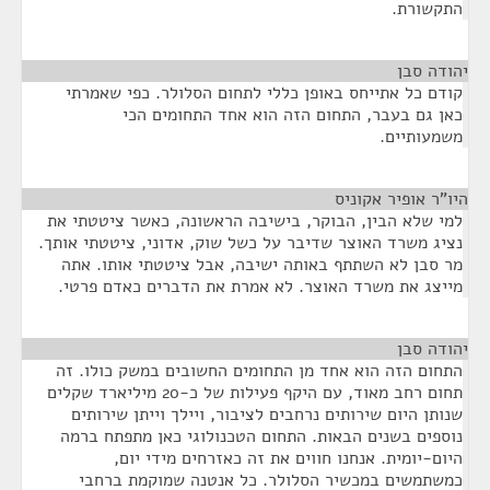
התקשורת.
יהודה סבן
¶
קודם כל אתייחס באופן כללי לתחום הסלולר. כפי שאמרתי
כאן גם בעבר, התחום הזה הוא אחד התחומים הכי
משמעותיים.
היו"ר אופיר אקוניס
¶
למי שלא הבין, הבוקר, בישיבה הראשונה, כאשר ציטטתי את
נציג משרד האוצר שדיבר על כשל שוק, אדוני, ציטטתי אותך.
מר סבן לא השתתף באותה ישיבה, אבל ציטטתי אותו. אתה
מייצג את משרד האוצר. לא אמרת את הדברים כאדם פרטי.
יהודה סבן
¶
התחום הזה הוא אחד מן התחומים החשובים במשק כולו. זה
תחום רחב מאוד, עם היקף פעילות של כ-20 מיליארד שקלים
שנותן היום שירותים נרחבים לציבור, ויילך וייתן שירותים
נוספים בשנים הבאות. התחום הטכנולוגי כאן מתפתח ברמה
היום-יומית. אנחנו חווים את זה כאזרחים מידי יום,
כמשתמשים במכשיר הסלולר. כל אנטנה שמוקמת ברחבי