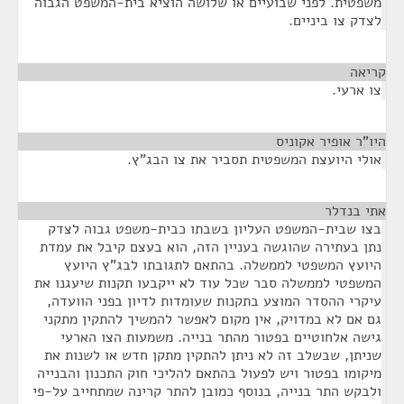
משפטית. לפני שבועיים או שלושה הוציא בית-המשפט הגבוה
לצדק צו ביניים.
קריאה
¶
צו ארעי.
היו"ר אופיר אקוניס
¶
אולי היועצת המשפטית תסביר את צו הבג"ץ.
אתי בנדלר
¶
בצו שבית-המשפט העליון בשבתו כבית-משפט גבוה לצדק
נתן בעתירה שהוגשה בעניין הזה, הוא בעצם קיבל את עמדת
היועץ המשפטי לממשלה. בהתאם לתגובתו לבג"ץ היועץ
המשפטי לממשלה סבר שכל עוד לא ייקבעו תקנות שיעגנו את
עיקרי ההסדר המוצע בתקנות שעומדות לדיון בפני הוועדה,
גם אם לא במדויק, אין מקום לאפשר להמשיך להתקין מתקני
גישה אלחוטיים בפטור מהתר בנייה. משמעות הצו הארעי
שניתן, שבשלב זה לא ניתן להתקין מתקן חדש או לשנות את
מיקומו בפטור ויש לפעול בהתאם להליכי חוק התכנון והבנייה
ולבקש התר בנייה, בנוסף כמובן להתר קרינה שמתחייב על-פי