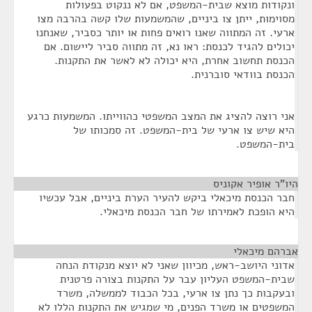
ונקודות מוצא שבית-המשפט, אם לא ננקוט בפעולות
מסוימות, ייתן צו ביניים, שהמשמעות שלו קשה בהרבה מצו
ארעי. זה המתווה שאנו רואים פחות או יותר כסביר, שאנחנו
יכולים להגיד לכנסת: ראו נא, זה מתווה סביר ליישום. אם
הכנסת תחשוב אחרת, היא יכולה לא לאשר את התקנות.
הכנסת בוודאי סוברנית.
אני רוצה להציג את המצב המשפטי כהווייתו. המשמעות כרגע
היא שיש צו ארעי של בית-המשפט. זה סמכותו של
בית-המשפט.
היו"ר אופיר אקוניס
¶
חבר הכנסת מיכאלי ביקש להעיר הערת ביניים, אבל עכשיו
היא הופכת לאמירתו של חבר הכנסת מיכאלי.
אברהם מיכאלי
¶
אדוני היושב-ראש, מכיוון שאני לא יוצא מנקודת הנחה
שבית-המשפט העליון עבר על התקנות בצורה פרטנית
ובעקבות כך נתן צו ארעי, בכל הכבוד לממשלה, משרד
המשפטים או משרד הפנים, מי שמגיש את התקנות הללו לא