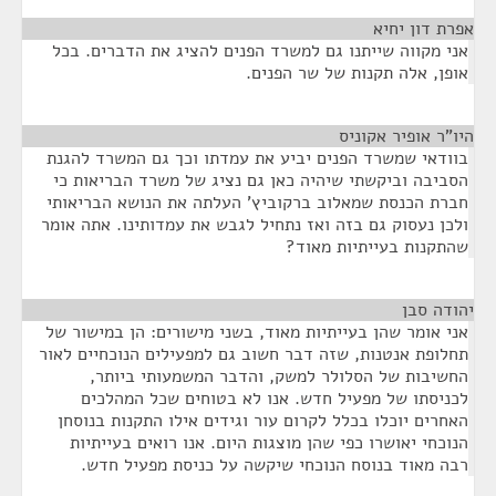
אפרת דון יחיא
¶
אני מקווה שייתנו גם למשרד הפנים להציג את הדברים. בכל
אופן, אלה תקנות של שר הפנים.
היו"ר אופיר אקוניס
¶
בוודאי שמשרד הפנים יביע את עמדתו וכך גם המשרד להגנת
הסביבה וביקשתי שיהיה כאן גם נציג של משרד הבריאות כי
חברת הכנסת שמאלוב ברקוביץ' העלתה את הנושא הבריאותי
ולכן נעסוק גם בזה ואז נתחיל לגבש את עמדותינו. אתה אומר
שהתקנות בעייתיות מאוד?
יהודה סבן
¶
אני אומר שהן בעייתיות מאוד, בשני מישורים: הן במישור של
תחלופת אנטנות, שזה דבר חשוב גם למפעילים הנוכחיים לאור
החשיבות של הסלולר למשק, והדבר המשמעותי ביותר,
לכניסתו של מפעיל חדש. אנו לא בטוחים שכל המהלכים
האחרים יוכלו בכלל לקרום עור וגידים אילו התקנות בנוסחן
הנוכחי יאושרו כפי שהן מוצגות היום. אנו רואים בעייתיות
רבה מאוד בנוסח הנוכחי שיקשה על כניסת מפעיל חדש.