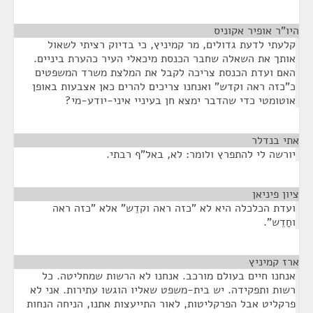
היו"ר אופיר אקוניס
¶
קלעתי לדעת גדולים, מר קמיניץ, כי בדיוק רציתי לשאול
אותך את השאלה שחבר הכנסת מיכאלי העיר כהערת ביניים.
האם ועדת הכנסת צריכה לקבל את המלצת משרד המשפטים
כ"כזה ראה וקדש" ואנחנו צריכים להרים כאן אצבעות באופן
אוטומטי כדי שהדבר ימצא חן בעיניי איני-יודע-מי?
אתי בנדלר
¶
יורשה לי להתפרץ ולומר: לא, באל"ף רבתי.
ציון פיניאן
¶
ועדת הכלכלה היא לא "כזה ראה וקדֵש" אלא "כזה ראה
וחַדֵש".
ארז קמיניץ
¶
אנחנו חיים בעולם מורכב. אנחנו לא הרשות שמחליטה. כל
רשות ותפקידה. יש בית-משפט שאליו הוגשו עתירות. אני לא
פרקליט אבל הפרקליטות, לאור התייעצות אתנו, הניחה הנחות