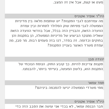
מעט או קצת, אבל אין זה המצב.
היו"ר אופיר אקוניס
¶
מה עמדתכם לגבי התקנות? יש שותפות מלאה בין מדיניות
הממשלה לגבי פתיחת שוק הסלולר לתחרות ובין עמדת
הוועדה הזאת, והבניין הזה בכלל, אבל בוודאי הוועדה הזאת
שאליה מתנקז הביצוע של מדיניות הממשלה, הן בתקנות והן
בחוקים וכדומה. זה בסדר, דנו בזה פעמים רבות. מר סבן, מה
עמדת משרד האוצר בעניין התקנות?
יהודה סבן
¶
תקנות צריכות להיות. כך קובע החוק. הנוסח הנוכחי של
התקנות הוא, בלשון המעטה, בעייתי ביותר, להבנתנו.
חמד עמאר
¶
מתי משרדי הממשלה יגיעו להסכמה ביניהם?
היו"ר אופיר אקוניס
¶
חבר הכנסת עמאר, לא בכדִי אני עושה את הסבב הזה כדי