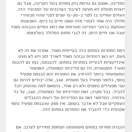
המדינה, אמנם גם גורמת נזק מסוים בשל הקרינה, אבל גם
יוצרת תועלת לא מעטה לציבור הצרכנים של המכשיר הזה.
העולם שחיינו בו לפני כ-15-20 שנים לפני שהיו מכשירי
סלולר היה אחר לגמרי מזה שאנו חיים בו כיום. האנטנות
שהוקמו ברחבי המדינה משרתות את רמת החיים הגבוהה מאוד
שבה אנו חיים היום. זה לגבי תחום הסלולר כשלעצמו.
רמת התחרות בתחום הזה בעייתית מאוד. אמרנו את זה לא
פעם. יש כאן רווחיות גבוהה מאוד לאורך זמן ויש לא מעט
אינדיקציות לבעיית בתחרות בתחום. להבנתנו, כמו גם להבנת
משרד התקשורת, וזו גם מדיניות הממשלה, האמצעי
המשמעותי ביותר להרחיב את התחרות הוא הכנסת מפעיל
נוסף, כלומר מפעיל בעל תשתית. אגב, אלה יכולים להיות גם
שני מפעילים נוספים ולא רק אחד, בהתאם למה שהשוק יוכל
להכיל. בכל מקרה, זאת המדיניות של הממשלה, אגב, על כל
גורמיה. כמדומני זאת גם המדיניות של רשות ההגבלים
העסקיים אבל לא אדבר בשמם. אין ספק שהכנסת מפעיל נוסף
אקוטית כדי להגביר את התחרות בתחום הזה.
הגברת תחרות בתחום משמעותה הפחתת מחירים לצרכן. אם