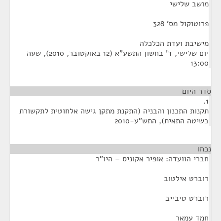
מושב שלישי
פרוטוקול מס' 328
מישיבת ועדת הכלכלה
‏יום שלישי, ד' בחשון התשע"א (‏12 באוקטובר, 2010), שעה
13:00
סדר היום
1.
תקנות התכנון והבניה (התקנת מתקן גישה אלחוטית לתקשורת
בשיטה התאית), התש"ע-2010
נכחו
¶
חברי הוועדה: אופיר אקוניס – היו"ר
רוברט אילטוב
רוברט טיבייב
חמד עמאר