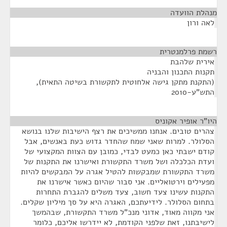
מנהלת הוועדה
¶
לאה ורון
רשמת פרלמנטרית
¶
אירית שלהבת
תקנות התכנון והבניה
(התקנת מתקן גישה אלחוטית לתקשורת בשיטה התאית),
התש"ע-2010
היו"ר אופיר אקוניס
¶
צהרים טובים. אנחנו ממשיכים את רצף הישיבות שלנו בנושא
הסלולר. למרות שאני שמח שהחדר גדוש כעת באנשים, אבל
קודם ישבתי כאן כמעט לבדי, כמובן עם הצוות המקצועי של
ועדת הכלכלה ושל משרד התקשורת ואישרנו את התקנות של
משרד התקשורת שמבקשות להטיל אגרה על המבקשים להיות
מפעילים וירטואליים. אני סבור שהיום כאשר אישרנו את
התקנות עשינו צעד חשוב, צעד משלים להגברת התחרות
בתחום הסלולר. לידיעתכם, האגרה היא על סך מיליון שקלים.
אני מקווה מאוד, אדוני מנכ"ל משרד התקשורת, שבהמשך
לישיבתנו, זאת שלפני הקודמת, לא יידרשו אליכם, כלומר