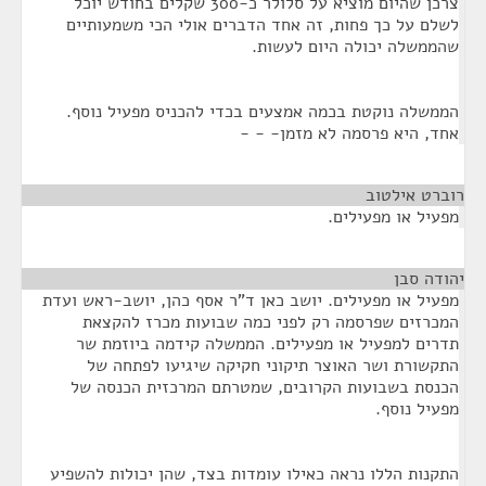
צרכן שהיום מוציא על סלולר כ-300 שקלים בחודש יוכל
לשלם על כך פחות, זה אחד הדברים אולי הכי משמעותיים
שהממשלה יכולה היום לעשות.
הממשלה נוקטת בכמה אמצעים בכדי להכניס מפעיל נוסף.
אחד, היא פרסמה לא מזמן- - -
רוברט אילטוב
¶
מפעיל או מפעילים.
יהודה סבן
¶
מפעיל או מפעילים. יושב כאן ד"ר אסף כהן, יושב-ראש ועדת
המכרזים שפרסמה רק לפני כמה שבועות מכרז להקצאת
תדרים למפעיל או מפעילים. הממשלה קידמה ביוזמת שר
התקשורת ושר האוצר תיקוני חקיקה שיגיעו לפתחה של
הכנסת בשבועות הקרובים, שמטרתם המרכזית הכנסה של
מפעיל נוסף.
התקנות הללו נראה כאילו עומדות בצד, שהן יכולות להשפיע