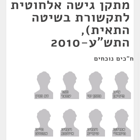
מתקן גישה אלחוטית
לתקשורת בשיטה
התאית),
התש"ע-2010
ח"כים נוכחים
ציון
חמד
פיניאן
נחמן שי
עמאר
דב חנין
אברהם
רוברט
רוברט
חיים
מיכאלי
טיבייב
אילטוב
אמסלם