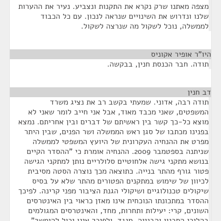
מצפה מאתנו שרק נקרא את התקנות ונצביע. נעיר את ההערות
שלנו ונדרוש את השינויים שנראה לנכון. עם כל הכבוד
לממשלה, נוכל לשקול מה שנרצה לשקול.
היו"ר אופיר אקוניס
¶
תודה. חבר הכנסת חנין, בבקשה.
דב חנין
¶
תודה רבה, אדוני. שמעתי בקשב רב את נציג משרד
המשפטים, שאני מכבד מאוד, אבל אני חייב לומר שאני לא
מוצא כל-כך קשר בין ראשיתם של דברים ובין אחריתם. נמצא
בפנינו מכתבו של סגן ראש הממשלה ושר הפנים, שבין היתר
מפרט את ההנחיה העקרונית של היועץ המשפטי לממשלה
שניתנה בספטמבר 2009. ההנחיה אומרת כי "ההסדר הקיים
בנושא מתקני גישה אלחוטיים סלולריים נותן למתקני הגישה
פטור גורף מהתר בנייה. כתוצאה מכך נוצרה הסטה מסיבית
לכיוון של שימוש במתקנים הפטורים מהתר שלא על בסיס
שיקולים טכנולוגיים ושיקולי הגנת הציבור מפני קרינה. לפיכך
ההסדר במתכונתו הנוכחית אינו מאזן כראוי בין האינטרסים
השונים, קרי: יעילות ותחרות, מחד, והאינטרסים המגולמים
בהליכי התכנון והבנייה, מנגד, ולפיכך אינו יכול להימשך".