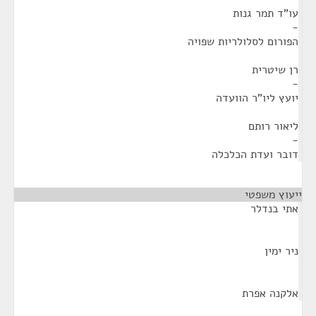
עו"ד תמר גנות
-
הפורום לסלולריות שפויה
רן שיטרית
-
יועץ ליו"ר הוועדה
ליאור רותם
-
דובר ועדת הכלכלה
ייעוץ משפטי
¶
אתי בנדלר
ניר ימין
אלקנה אפרת