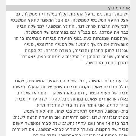
ארז קמיניץ
¶
ישיבות רבות נערכו על התקנות הללו במשרדי הממשלה, גם
אצל היועץ המשפטי לממשלה, גם אצל המשנה ליועץ המשפטי
לממשלה הגברת שרית דנה. היועץ המשפטי לממשלה הביע
כבר את עמדתו, גם בבג"ץ וגם בפורומים של הממשלה,
שהתקנות שמונחות כעת בפני הוועדה סבירות מבחינתו כי הן
מאפשרות את המשך מימושו של הסעיף הרלוונטי, סעיף
266(ג) לחוק התכנון והבנייה, בצורה סבירה. כל תקנות
אחרות, שונות במהותן מן התקנות שמונחות כעת, יצטרכו
כמובן בחינה מחודשת.
הודענו לבית-המשפט, כפי שאמרה היועצת המשפטית, שאנו
ככלל סבורים שאלו תקנות סבירות שמאפשרות הפעלה ויישום
סביר של סעיף הפטור, וגם במהות שלהן – אם יהיו שינויים
כאלה או אחרים שאינם במהות נוכל להגיד שזה עדיין סביר.
צריך לדייק, אני אומר את זה כדי שהוועדה תדע,
בית-המשפט התייחס לתקנות כפי שהן. הוא לא השתמש
בטרמינולוגיה שלנו. לשם הזהירות, אם הוועדה תרצה לשנות
דבר כזה או אחר ואנו עדיין נחשוב שזה סביר ומאפשר יישום
סביר של התקנות, נצטרך להודיע לבית-המשפט. אם לא יהיה
שינוי במהות אני סבור שבית-המשפט יקבל את זה.