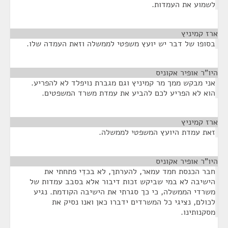
לשמוע את העמדות.
ארז קמיניץ
¶
בסופו של דבר יש יועץ משפטי לממשלה וזאת העמדה שלו.
היו"ר אופיר אקוניס
¶
אני מבקש ממך מר קמיניץ וגם מגברת נויפלד לא להפריע.
הוא לא הפריע לכם להביע את עמדת משרד המשפטים.
ארז קמיניץ
¶
זאת עמדת היועץ המשפטי לממשלה.
היו"ר אופיר אקוניס
¶
חבר הכנסת חמד עמאר, להערתך, לא בכדִי פתחתי את
הישיבה לא במי שביקש זכות דיבור אלא בסבב עמדות של
משרדי הממשלה, כי כך סגרתי את הישיבה הקודמת. נגיע
לכולם, נציגי כל המשרדים ידברו כאן ואנו נסיק את
מסקנותינו.