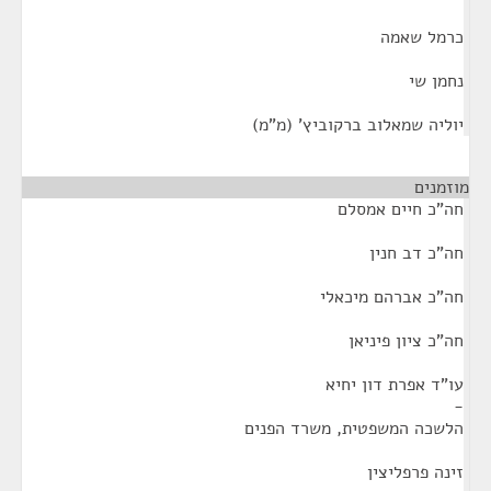
כרמל שאמה
נחמן שי
יוליה שמאלוב ברקוביץ' (מ"מ)
מוזמנים
¶
חה"כ חיים אמסלם
חה"כ דב חנין
חה"כ אברהם מיכאלי
חה"כ ציון פיניאן
עו"ד אפרת דון יחיא
-
הלשכה המשפטית, משרד הפנים
זינה פרפליצין