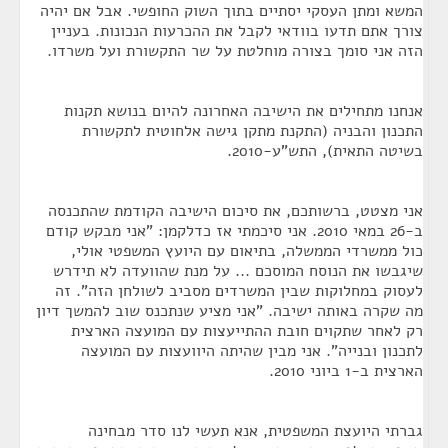
המשא ומתן העסקי יסתיים בתוך השוק החופשי. אבל אם יהיה
צורך אתם תדעו בוודאי לקבל את ההכרעות הנכונות. בעניין
הזה אני סומך בצורה מוחלטת על שר התקשורת ועל משרדו.
אנחנו מתחילים את הישיבה האחרונה להיום בנושא תקנות
התכנון והבניה (התקנת מתקן גישה אלחוטית לתקשורת
בשיטה התאית), התש"ע-2010.
אני מצטט, ברשותכם, את סיכום הישיבה הקודמת שהתכנסה
ב-26 במאי 2010. אני סיכמתי אז כדלקמן: "אני מבקש קודם
כול ממשרדי הממשלה, בתיאום עם היועץ המשפטי אולי,
שיגבשו את הנוסח המוסכם ... על מנת שהוועדה לא תידרש
לעסוק במחלוקות שבין המשרדים מסביב לשולחן הזה". זה
מה שקרה באותה ישיבה. "אני מציע שנתכנס שוב להמשך דיון
רק לאחר שתקוים חובת ההתייעצות עם המועצה הארצית
לתכנון ובנייה". אני מבין שהיתה היוועצות עם המועצה
הארצית ב-1 ביוני 2010.
גברתי היועצת המשפטית, אנא תעשי לנו סדר מבחינה