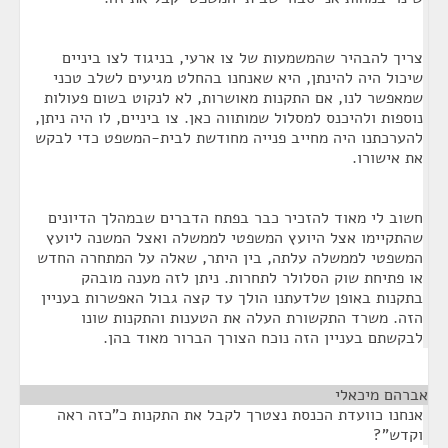
צריך להבהיר שהמשמעות של צו ארעי, בניגוד לצו ביניים
שיכול היה להינתן, היא שאנחנו בהחלט מגיעים לשלב טכני
שמאפשר לנו, אם התקנות מאושרות, לא לנקוט בשום פעולות
נוספות ולהיכנס למסלול שמותווה כאן. צו ביניים, לו היה ניתן,
להערכתנו היה מחייב פנייה מחודשת לבית-המשפט כדי לבקש
את אישורו.
חשוב לי מאוד להזכיר כבר בפתח הדברים שבמהלך הדיונים
שהתקיימו אצל היועץ המשפטי לממשלה ואצל המשנה ליועץ
המשפטי לממשלה עלתה, בין היתר, שאלה על המתחרה החדש
או פתיחת שוק הסלולר לתחרות. ניתן לזה מענה מובהק
בתקנות באופן שלדעתנו הולך עד קצה גבול האפשרות בעניין
הזה. משרד התקשורת העלה את הטענות והתקנות שונו
לבקשתם בעניין הזה נוכח הצורך הברור מאוד בהן.
אברהם מיכאלי
¶
אנחנו כוועדת הכנסת נצטרך לקבל את התקנות כ"כזה ראה
וקדש"?