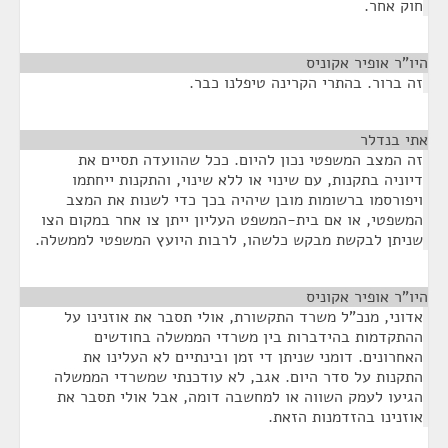
חוק אחר.
היו"ר אופיר אקוניס
¶
זה ברור. בהתרי הקרינה טיפלנו כבר.
אתי בנדלר
¶
זה המצב המשפטי נכון להיום. ככל שהוועדה תסיים את
דיוניה בתקנות, עם שינוי או ללא שינוי, והתקנות ייחתמו
ויפורסמו ברשומות מובן שיהיה בכך כדי לשנות את המצב
המשפטי, או אם בית-המשפט העליון ייתן צו אחר במקום הצו
שניתן לבקשת מבקש כלשהו, לרבות היועץ המשפטי לממשלה.
היו"ר אופיר אקוניס
¶
אדוני, מנכ"ל משרד התקשורת, אולי תסבר את אוזנינו על
ההתקדמות בהידברות בין משרדי הממשלה בחודשים
האחרונים. דומני שניתן די זמן ובינתיים לא העלינו את
התקנות על סדר היום. אגב, לא עודכנתי שמשרדי הממשלה
הגיעו לעמק השווה או למחשבה דומה, אבל אולי תסבר את
אוזנינו בהזדמנות הזאת.