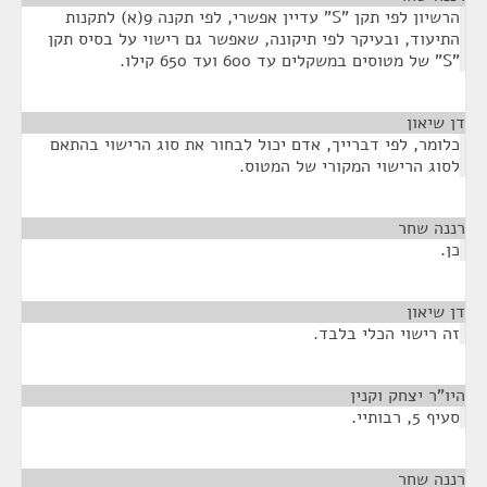
הרשיון לפי תקן "S" עדיין אפשרי, לפי תקנה 9(א) לתקנות
התיעוד, ובעיקר לפי תיקונה, שאפשר גם רישוי על בסיס תקן
"S" של מטוסים במשקלים עד 600 ועד 650 קילו.
דן שיאון
¶
כלומר, לפי דברייך, אדם יכול לבחור את סוג הרישוי בהתאם
לסוג הרישוי המקורי של המטוס.
רננה שחר
¶
כן.
דן שיאון
¶
זה רישוי הכלי בלבד.
היו"ר יצחק וקנין
¶
סעיף 5, רבותיי.
רננה שחר
¶