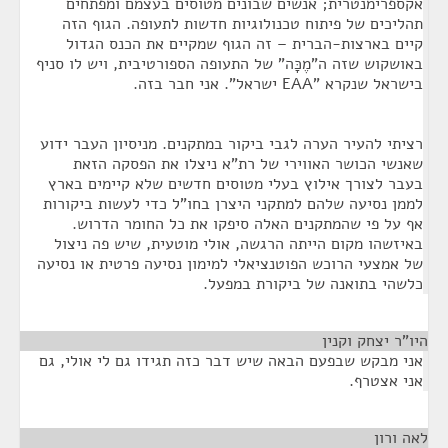
אקספרימנטרית; אנשים שבונים מטוסים בעצמם ומפתחים
תהליכים של פיתוח טכנולוגיות חדשות לתעופה. הגוף הזה
קיים בארצות-הברית – זה הגוף שמקיים את הכנס הגדול
באושקוש שזה ה"מֶכָּה" של התעופה הספורטיבית, ויש לו סניף
בישראל שנקרא "EAA ישראל". אני חבר בזה.
רציתי להעיר הערה לגבי ביקור במתקנים. מניסיון העבר ידוע
שאנשי הכושר האווירי של רת"א ניצלו את הפסקה הזאת
בעבר לצורך אילוץ בעלי מטוסים חדשים שלא קיימים בארץ
לממן נסיעה שלהם למתקני היצרן בחו"ל כדי לעשות ביקורות
אף על פי שהמתקנים האלה סיפקו את כל החומר הדרוש.
באיזשהו מקום הייתה הרגשה, אולי מוטעית, שיש פה ניצול
של אמצעי הרוכש הפוטנציאלי למימון נסיעה פרטית או נסיעה
כלשהי בתואנה של ביקורת במפעל.
היו"ר יצחק וקנין
¶
אני מבקש שבפעם הבאה שיש דבר כזה תגידו גם לי אולי, גם
אני אצטרף.
לאה ורון
¶