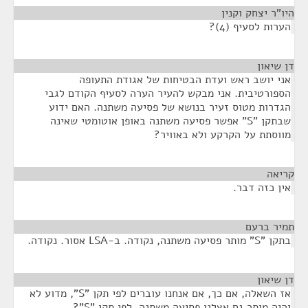
היו"ר יצחק וקנין
¶
הערות לסעיף (4)?
דן שיאון
¶
אני יושב ראש ועדת הבטיחות של אגודת התעופה
הספורטיבית. אני מבקש להעיר הערה לסעיף הקודם לגבי
הגדרות מטוס זעיר בנושא של פסיעה משתנה. האם ידוע
שבתקן "S" אפשר פסיעה משתנה באופן אוטומטי שאינה
מווסתת על הקרקע ולא באוויר?
קריאה
¶
אין כזה דבר.
תמיר ברעם
¶
בתקן "S" מותר פסיעה משתנה, נקודה. ב-LSA אסור. נקודה.
דן שיאון
¶
אז השאלה, אם כך, אם אנחנו עוברים לפי תקן "S", מדוע לא
יהיה מותר גם אצלנו פסיעה משתנה, לפי תקן "S"?