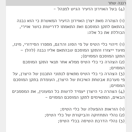
רננה שחר
¶
(4) בעל האוירון הזעיר הגיש למנהל -
(1) הצהרה מאת יצרן האוירון הזעיר המאשרת כי הוא נבנה
בהתאם לתקן המוסכם ואת התאמתו לדרישות כושר אוירי,
הכוללת את כל אלה:
(1) זיהוי כלי הטיס על פי הסוג והדגם, מספרו הסידורי, מינו,
מועד ייצורו והתקן המוסכם שבהתאם אליו נבנה (להלן –
התקן המוסכם המסוים);
(2) הצהרה כי כלי הטיס ממלא אחר תנאי התקן המוסכם
המסוים;
(3) הצהרה כי כלי הטיס מתאים לנתוני התכנון של היצרן, על
פי מערכת אבטחת האיכות של היצרן, העומדת בתקן המוסכם
המסוים;
(4) הצהרה כי היצרן יעמיד לרשות כל המעונין, את המסמכים
הבאים, המתאימים לתקן המוסכם המסוים -
(1) הוראות ההפעלה של כלי הטיס;
(2) נהלי התחזוקה והביקורת של כלי הטיס;
(3) נהלי הדרכת הטיסה בכלי הטיס;