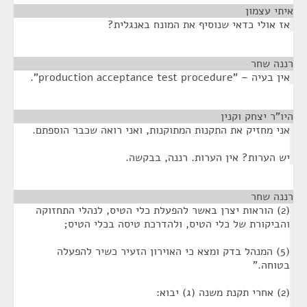
איתי עצמון
¶
אז אולי כדאי שנוסיף את המונח באנגלית?
רננה שחר
¶
אין בעיה – "production acceptance test procedure".
היו"ר יצחק וקנין
¶
אני מחזיק את התקנות המתוקנות, ואני רואה שכבר הוספתם.
יש הערות? אין הערות. רננה, בבקשה.
רננה שחר
¶
(2) הוראות יצרן באשר להפעלת כלי הטיס, לנהלי התחזוקה
והביקורת של כלי הטיס, ולהדרכת טיסה בכלי הטיס;
(5) המנהל בדק ומצא כי האוירון הזעיר כשיר להפעלה
בטוחה."
(2) אחרי תקנת משנה (ג) יבוא: