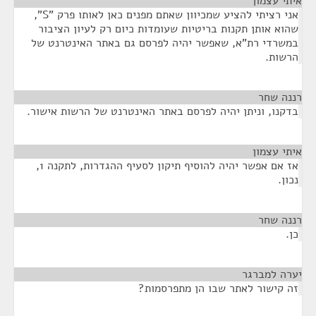
איתי עצמון
¶
אני רציתי להציע שמכיוון שאתם מפנים כאן לאותו פרק "S",
שהוא אותן תקנות בריטיות שעומדות כיום רק לעיון הציבור
במשרדי רת"א, שאפשר יהיה לפרסם גם באתר האינטרנט של
הרשות.
רננה שחר
¶
בדקנו, וניתן יהיה לפרסם באתר האינטרנט של הרשות אישור.
איתי עצמון
¶
אז אם אפשר יהיה להוסיף תיקון לסעיף ההגדרות, לתקנה 1,
נכון.
רננה שחר
¶
כן.
יערה למברגר
¶
זה קישור לאתר שבו הן מתפרסמות?