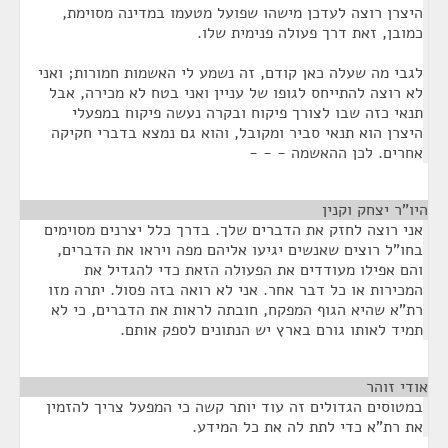
היצרן רוצה לעדכן מישהו שפועל מטעמו במדינה מסוימת,
כמובן, זאת דרך פעולה פנימית שלו.
לגבי מה שעלה כאן קודם, זה נשמע לי האשמות חמורות; ואני
לא רוצה להתייחס לגופו של עניין ואני בטח לא מכירה, אבל
תנאי כזה שבו לצורך פיקוח ובקרה נעשה פיקוח במפעלי
היצרן הוא תנאי סביר ומקובל, והוא גם נמצא בדברי חקיקה
אחרים. לכן ההאשמה - - -
היו"ר יצחק וקנין
¶
אני רוצה לחזק את הדברים שלך. בדרך כלל יצרנים מסוימים
בחו"ל רוצים שאנשים יגיעו אליהם מפה ויראו את הדברים,
והם אפילו מעודדים את הפעולה הזאת כדי להגדיל את
המכירות או כל דבר אחר. אני לא רואה בזה פסול. יתרה מזו
רת"א שהיא הגוף המפקח, חובתה לראות את הדברים, כי לא
תמיד לאותו גורם בארץ יש הנתונים לספק אותם.
אודי זוהר
¶
במטוסים הגדולים זה עוד יותר קשה כי המפעל צריך להזמין
את רת"א כדי לתת לה את כל המידע.