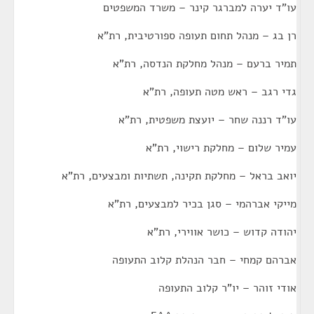
עו"ד יערה למברגר קינר – משרד המשפטים
רן בג – מנהל תחום תעופה ספורטיבית, רת"א
תמיר ברעם – מנהל מחלקת הנדסה, רת"א
גדי רגב – ראש מטה תעופה, רת"א
עו"ד רננה שחר – יועצת משפטית, רת"א
עמיר שלום – מחלקת רישוי, רת"א
יואב בראל – מחלקת תקינה, תשתיות ומבצעים, רת"א
מייקי אברהמי – סגן בכיר למבצעים, רת"א
יהודה קדוש – כושר אווירי, רת"א
אברהם קמחי – חבר הנהלת קלוב התעופה
אודי זוהר – יו"ר קלוב התעופה