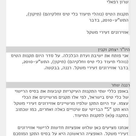
שרון רפאלי
תקנות הטיס (נוהלי תיעוד כלי טיס וחלקיהם) (תיקון),
התש"ע-2010, בדבר
אווירונים זעירי משקל
היו"ר יצחק וקנין
¶
אני פותח את ישיבת ועדת הכלכלה. על סדר היום תקנות הטיס
(נוהלי תיעוד כלי טיס וחלקיהם) (תיקון), התש"ע-2010,
בדבר אווירונים זעירי משקל. רננה, בבקשה.
רננה שחר
¶
באופן כללי שתי התקנות העיקריות קובעות את בסיס הרישוי
של כלי טיס בישראל, לפי אלו תקנים מרשיינים את הכלי
עצמו. עד היום התקן שלפיו מרשיינים אווירונים זעירי משקל
הוא תקן "S" הבריטי עם שינויים כאלה ואחרים, כמו שכתוב
בתקנה 9(א) לתקנות התיעוד.
אנחנו מציעים כאן שלוש אופציות חדשות לרישוי אווירונים
זעירי משקל. האופציה הראשונה היא על בסיס התקן המוסכם