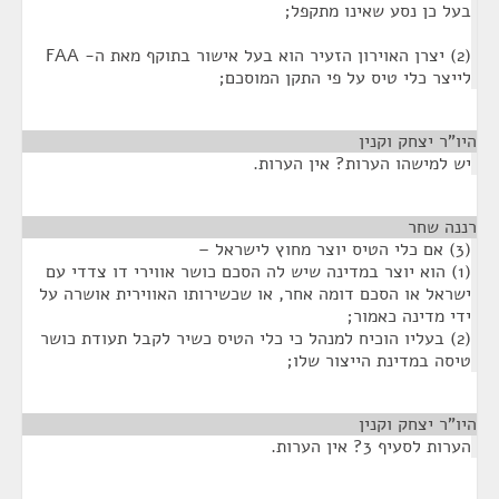
בעל כן נסע שאינו מתקפל;
(2) יצרן האוירון הזעיר הוא בעל אישור בתוקף מאת ה- FAA
לייצר כלי טיס על פי התקן המוסכם;
היו"ר יצחק וקנין
¶
יש למישהו הערות? אין הערות.
רננה שחר
¶
(3) אם כלי הטיס יוצר מחוץ לישראל –
(1) הוא יוצר במדינה שיש לה הסכם כושר אווירי דו צדדי עם
ישראל או הסכם דומה אחר, או שכשירותו האווירית אושרה על
ידי מדינה כאמור;
(2) בעליו הוכיח למנהל כי כלי הטיס כשיר לקבל תעודת כושר
טיסה במדינת הייצור שלו;
היו"ר יצחק וקנין
¶
הערות לסעיף 3? אין הערות.