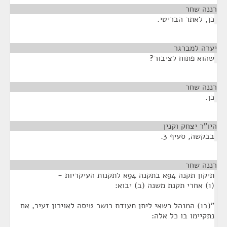
רננה שחר
¶
כן, לאתר הבריטי.
יערה למברגר
¶
שהוא פתוח לציבור?
רננה שחר
¶
כן.
היו"ר יצחק וקנין
¶
בבקשה, סעיף 3.
רננה שחר
¶
תיקון תקנה 94א בתקנה 94א לתקנות העיקריות -
(1) אחרי תקנת משנה (ב) יבוא:
"(ב1) המנהל רשאי ליתן תעודת כושר טיסה לאוירון זעיר, אם
נתקיימו בו כל אלה: