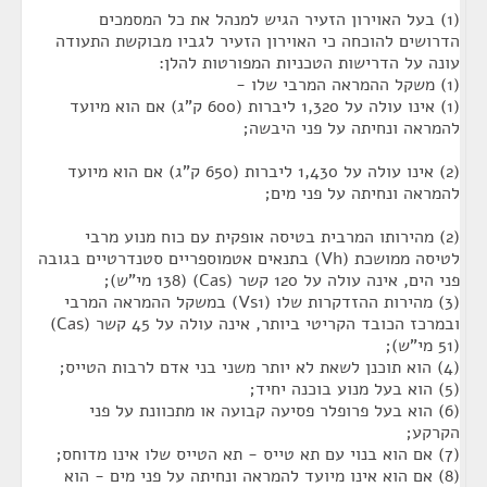
(1) בעל האוירון הזעיר הגיש למנהל את כל המסמכים
הדרושים להוכחה כי האוירון הזעיר לגביו מבוקשת התעודה
עונה על הדרישות הטכניות המפורטות להלן:
(1) משקל ההמראה המרבי שלו -
(1) אינו עולה על 1,320 ליברות (600 ק"ג) אם הוא מיועד
להמראה ונחיתה על פני היבשה;
(2) אינו עולה על 1,430 ליברות (650 ק"ג) אם הוא מיועד
להמראה ונחיתה על פני מים;
(2) מהירותו המרבית בטיסה אופקית עם כוח מנוע מרבי
לטיסה ממושכת (Vh) בתנאים אטמוספריים סטנדרטיים בגובה
פני הים, אינה עולה על 120 קשר (Cas) (138 מי"ש);
(3) מהירות ההזדקרות שלו (Vs1) במשקל ההמראה המרבי
ובמרכז הכובד הקריטי ביותר, אינה עולה על 45 קשר (Cas)
(51 מי"ש);
(4) הוא תוכנן לשאת לא יותר משני בני אדם לרבות הטייס;
(5) הוא בעל מנוע בוכנה יחיד;
(6) הוא בעל פרופלר פסיעה קבועה או מתכוונת על פני
הקרקע;
(7) אם הוא בנוי עם תא טייס - תא הטייס שלו אינו מדוחס;
(8) אם הוא אינו מיועד להמראה ונחיתה על פני מים - הוא