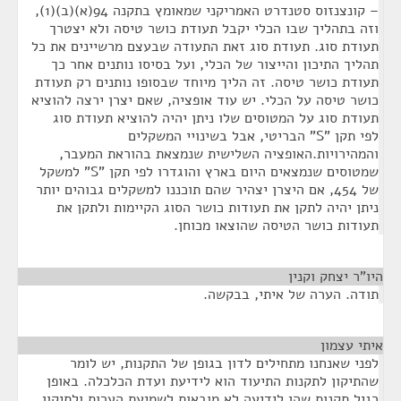
– קונצנזוס סטנדרט האמריקני שמאומץ בתקנה 94(א)(ב)(1),
וזה בתהליך שבו הכלי יקבל תעודת כושר טיסה ולא יצטרך
תעודת סוג. תעודת סוג זאת התעודה שבעצם מרשיינים את כל
תהליך התיכון והייצור של הכלי, ועל בסיסו נותנים אחר כך
תעודת כושר טיסה. זה הליך מיוחד שבסופו נותנים רק תעודת
כושר טיסה על הכלי. יש עוד אופציה, שאם יצרן ירצה להוציא
תעודת סוג על המטוסים שלו ניתן יהיה להוציא תעודת סוג
לפי תקן "S" הבריטי, אבל בשינויי המשקלים
והמהירויות.האופציה השלישית שנמצאת בהוראת המעבר,
שמטוסים שנמצאים היום בארץ והוגדרו לפי תקן "S" למשקל
של 454, אם היצרן יצהיר שהם תוכננו למשקלים גבוהים יותר
ניתן יהיה לתקן את תעודות כושר הסוג הקיימות ולתקן את
תעודות כושר הטיסה שהוצאו מכוחן.
היו"ר יצחק וקנין
¶
תודה. הערה של איתי, בבקשה.
איתי עצמון
¶
לפני שאנחנו מתחילים לדון בגופן של התקנות, יש לומר
שהתיקון לתקנות התיעוד הוא לידיעת ועדת הכלכלה. באופן
רגיל תקנות שהן לידיעה לא מובאות לשמיעת הערות ולתיקון