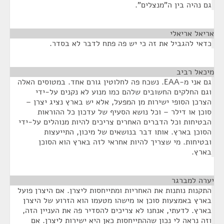
גם נהיה בין ה"מנצלים".
אריאל אריאלי
¶
כדאי להגביל את זה כי יש פה פתח לדבר לא בסדר.
מיכאל רביב
¶
גם אני מ-EAA. נשכח פה לחלוטין גורם אחד. במטוסים האלה
וגם החלקים החשובים שלהם כמו מנוע לא נקנים על-ידי
הצרכן הסופי ישירות מן המפעל, אלא יש בארץ נציג יצרן –
סוכן או דילר – וכל נושא הסעיף של עדכון כל ההוראות
הבטיחות וכל הדברים האחרים צריכים להיות מנוהלים על-ידי
הסוכן בארץ. אותו דבר בנושאים של מיכון, התייעצות
ובטיחות. מי שצריך להיות אחראי לזה בארץ הוא הסוכן
בארץ.
יערה למברגר
¶
התקנות נותנות את האחריות ומתייחסות ליצרן. אם היצרן פועל
בארץ באמצעות סוכן או מישהו מטעמו הוא הזרוע של היצרן
בארץ. לדעתי, אנחנו לא צריכים להסדיר פה את העניין הזה,
וזה נראה לי נכון שההתייחסות כאן היא ישירות ליצרן. אם