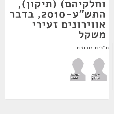
וחלקיהם) (תיקון),
התש"ע-2010, בדבר
אווירונים זעירי
משקל
ח"כים נוכחים
יצחק
ישראל
וקנין
חסון