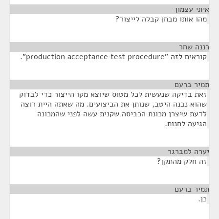
איתי עצמון
¶
מהו אותו מבחן קבלה לייצור?
רננה שחר
¶
קוראים לזה "production acceptance test procedure".
תמיר ברעם
¶
זאת בדיקה שנעשית לכל מטוס שיוצא מקו הייצור כדי לבדוק
שהוא נבנה היטב, שנותן את הביצועים. מה שאתה היית רוצה
לדעת שיצרן מכונת הכביסה שקנית עשה לפני שהמכונה
הגיעה לחנות.
יערה למברגר
¶
זה חלק מהתקן?
תמיר ברעם
¶
כן.