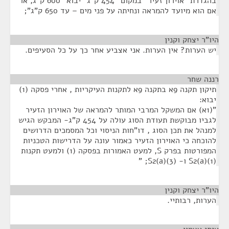
בהגדרת "אוירון זעיר" במקום "454 ק"ג" יבוא "600 ק"ג, או
אם הוא מיועד להמראה ונחיתה על פני מים – עד 650 ק"ג";
היו"ר יצחק וקנין
¶
יש הערות? אין הערות. אני אצביע אחר כך על כל הסעיפים.
רננה שחר
¶
תיקון תקנה 9א בתקנה 9א לתקנות העיקריות , אחרי פסקה (1)
יבוא:
"(1א) אם המשקל המרבי המותר להמראה של האוירון הזעיר
לגביו מבוקשת תעודת הסוג עולה על 454 ק"ג- המבקש הגיש
למנהל את תכן הסוג , דו"חות הניסוי וכל המסמכים הדרושים
להוכחה כי האוירון הזעיר כאמור עונה על הדרישות הטכניות
המפורטות בפרק S, למעט האמורות בפסקה (1) ולמעט תקנות
S2(a)(1) ו- S2(a)(3); "
היו"ר יצחק וקנין
¶
הערות, רבותיי.