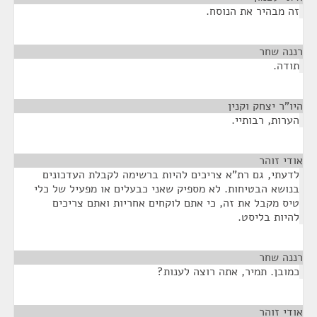
זה מבהיר את הנוסח.
רננה שחר
¶
תודה.
היו"ר יצחק וקנין
¶
הערות, רבותיי.
אודי זוהר
¶
לדעתי, גם רת"א צריכים להיות ברשימה לקבלת העדכונים
בנושא הבטיחות. לא מספיק שאני כבעלים או מפעיל של כלי
טיס מקבל את זה, כי אתם לוקחים אחריות ואתם צריכים
להיות בליסט.
רננה שחר
¶
כמובן. תמיר, אתה רוצה לענות?
אודי זוהר
¶