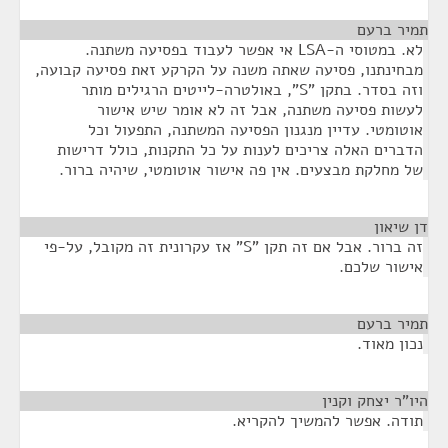
תמיר ברעם
¶
לא. במטוסי ה-LSA אי אפשר לעבוד בפסיעה משתנה.
מבחינתנו, פסיעה שאתה משנה על הקרקע זאת פסיעה קבועה,
וזה בסדר. בתקן "S", באולטרה-לייטים הרגילים מותר
לעשות פסיעה משתנה, אבל זה לא אומר שיש אישור
אוטומטי. עדיין מנגנון הפסיעה המשתנה, התפעול וכל
הדברים האלה צריכים לענות על כל התקנות, כולל דרישות
של מחלקת מבצעים. אין פה אישור אוטומטי, שיהיה ברור.
דן שיאון
¶
זה ברור. אבל אם זה תקן "S" אז עקרונית זה מקובל, על-פי
אישור שלכם.
תמיר ברעם
¶
נכון מאוד.
היו"ר יצחק וקנין
¶
תודה. אפשר להמשיך להקריא.