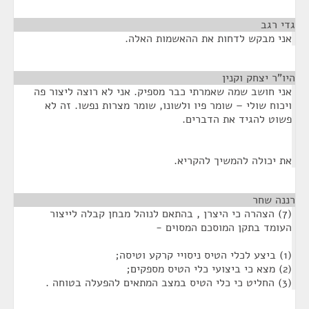
גדי רגב
¶
אני מבקש לדחות את ההאשמות האלה.
היו"ר יצחק וקנין
¶
אני חושב שמה שאמרתי כבר מספיק. אני לא רוצה ליצור פה
ויכוח שולי – שומר פיו ולשונו, שומר מצרות נפשו. זה לא
פשוט להגיד את הדברים.
את יכולה להמשיך להקריא.
רננה שחר
¶
(7) הצהרה כי היצרן , בהתאם לנוהל מבחן קבלה לייצור
העומד בתקן המוסכם המסוים -
(1) ביצע לכלי הטיס ניסויי קרקע וטיסה;
(2) מצא כי ביצועי כלי הטיס מספקים;
(3) החליט כי כלי הטיס במצב המתאים להפעלה בטוחה .