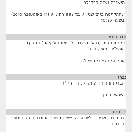
מישיבת ועדת הכלכלה
שהתקיימה ביום שני, ג' בחשווון התש"ע (11 באוקטובר 2010)
בשעה 10:30
סדר היום
תקנות הטיס (נוהלי תיעוד כלי טיס וחלקיהם) (תיקון),
התש"ע-2010, בדבר
אווירונים זעירי משקל.
נכחו
¶
חברי הוועדה: יצחק וקנין – היו"ר
ישראל חסון
מוזמנים
¶
עו"ד רון חלפון – לשכה משפטית, משרד התחבורה והבטיחות
בדרכים