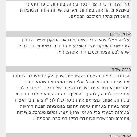
(5) הצהרה כי היצרן ינטר בעיות בטיחות טיסה ויתקנן
באמצעות הוראות בטיחות ומערכת שירות אווירית מתמדת
העומדת בתקן המוסכם המסוים;
איתי עצמון
¶
עלתה אצלי שאלה כי כשקוראים את התיקון אפשר להבין
שהניטור והתיקון יהיו באמצעות הוראות בטיחות. אני מבין
שיש לכם הצעה שמבהירה את הסעיף.
רננה שחר
¶
הכוונה בפסקה הזאת היא שהיצרן צריך לקיים מערכת לניתוח
אירועי בטיחות ולתת לבעלים של המטוסים שהוא מוכר
פתרונות אם מתגלים כשלים בתיכון של הכלי, בייצור שלו –
אם צריך לבדוק, לתקן, להחליף ברגים. קוראים לזה הוראות
בטיחות. אנחנו מציעים את הנוסח שלהלן: "הצהרת כי היצרן
ינטר בעיות בטיחות טיסה ויתקנן באמצעות הפצת הוראות
בטיחות לבעלי כלי הטיס שהוא ייצר, וקיום מערכת כשירות
אווירית מתמשכת העומדת בתקן המוסכם המסוים".
איתי עצמון
¶