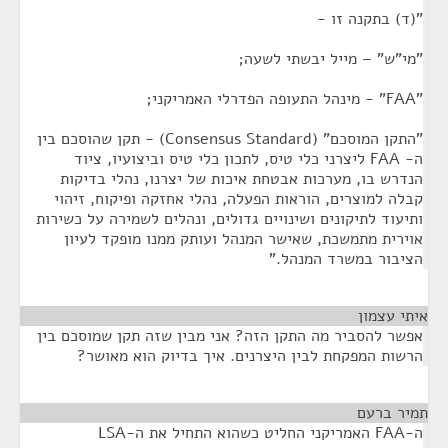
"(ד) בתקנה זו -
"מי"ש" – מייל יבשתי לשעה;
"FAA" - מינהל התעופה הפדרלי האמריקני;
"התקן המוסכם" (Consensus Standard) - תקן שהוסכם בין
ה- FAA ליצרני כלי טיס, לתכון כלי טיס וביצועיו, ציוד
הנדרש בו, מערכות אבטחת איכות של יצרנו, נהלי בדיקות
קבלה למוצרים, הוראות הפעלה, נהלי אחזקה ופיקוח, זיהוי
ותיעוד לתיקונים ושינויים גדולים, ונהלים לשמירה על כשירות
אוירית מתמשכת, שאישר המנהל ועותק ממנו מופקד לעיון
הציבור במשרד המנהל."
איתי עצמון
¶
אפשר להסביר מה התקן הזה? אני מבין שזה תקן שמוסכם בין
הרשות המפקחת לבין היצרנים. איך בדיוק הוא מאושר?
תמיר ברעם
¶
ה-FAA האמריקני החליט כשהוא התחיל את ה-LSA