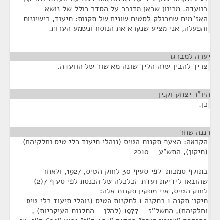
בוועדה. מכיוון שכאן מדובר על הסדר כולל של נושא
האז"מים שמחולק לסטים שונים של תקנות: תיעוד, רישיונות
והפעלה, אני מציע שנקרא את הנוסח ונשמע הערות.
יערה למברגר
¶
צריך להבין שזה הליך שונה מאישור של הוועדה.
היו"ר יצחק וקנין
¶
כן.
רננה שחר
¶
הקראה: הצעת תקנות הטיס (נוהלי תיעוד כלי טיס וחלקיהם)
(תיקון), התש"ע – 2010
בתוקף סמכותי לפי סעיף 30 לחוק הטיס, 1927, ולאחר
שהובאו לידיעת ועדת הכלכלה של הכנסת לפי סעיף 7(2)
לחוק הטיס, אני מתקין תקנות אלה:
תיקון תקנה 1 בתקנה 1 לתקנות הטיס (נוהלי תיעוד כלי טיס
וחלקיהם), התשל"ז – 1977 (להלן - התקנות העיקריות) ,