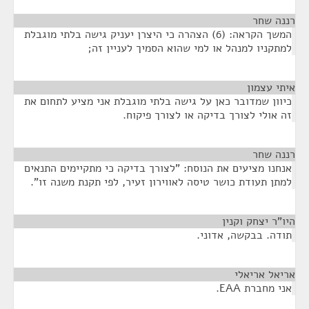
רננה שחר
¶
המשך הקראה: (6) הצהרה כי היצרן יעניק גישה בלתי מוגבלת
למתקניו למנהל או למי שהוא הסמיך לעניין זה;
איתי עצמון
¶
כיוון שמדובר כאן על גישה בלתי מוגבלת אני מציע לתחום את
זה אולי לצורך בדיקה או לצורך פיקוח.
רננה שחר
¶
אנחנו מציעים את הנוסח: "לצורך בדיקה כי מתקיימים התנאים
למתן תעודת כושר טיסה לאווירון זעיר, לפי תקנת משנה זו".
היו"ר יצחק וקנין
¶
תודה. בבקשה, אדוני.
אריאל אריאלי
¶
אני מחברת EAA.