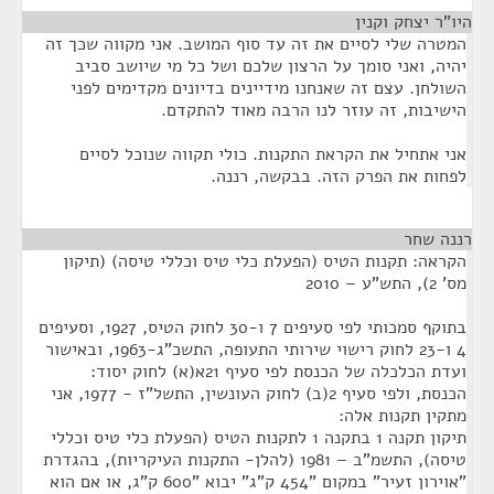
היו"ר יצחק וקנין
¶
המטרה שלי לסיים את זה עד סוף המושב. אני מקווה שכך זה
יהיה, ואני סומך על הרצון שלכם ושל כל מי שיושב סביב
השולחן. עצם זה שאנחנו מידיינים בדיונים מקדימים לפני
הישיבות, זה עוזר לנו הרבה מאוד להתקדם.
אני אתחיל את הקראת התקנות. כולי תקווה שנוכל לסיים
לפחות את הפרק הזה. בבקשה, רננה.
רננה שחר
¶
הקראה: תקנות הטיס (הפעלת כלי טיס וכללי טיסה) (תיקון
מס' 2), התש"ע – 2010
בתוקף סמכותי לפי סעיפים 7 ו-30 לחוק הטיס, 1927, וסעיפים
4 ו-23 לחוק רישוי שירותי התעופה, התשכ"ג-1963, ובאישור
ועדת הכלכלה של הכנסת לפי סעיף 21א(א) לחוק יסוד:
הכנסת, ולפי סעיף 2(ב) לחוק העונשין, התשל"ז - 1977, אני
מתקין תקנות אלה:
תיקון תקנה 1 בתקנה 1 לתקנות הטיס (הפעלת כלי טיס וכללי
טיסה), התשמ"ב – 1981 (להלן- התקנות העיקריות), בהגדרת
"אוירון זעיר" במקום "454 ק"ג" יבוא "600 ק"ג, או אם הוא