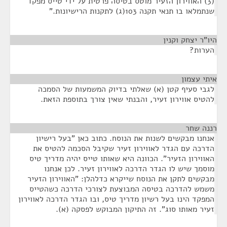
(3) האווירון הזעיר מוטס בטיסה פרטית על ידי טייס מפקד
שנתמלאו בו תנאי תקנה 103(ג) לתקנות הרישיונות."
היו"ר יצחק וקנין
¶
הערות?
איתי עצמון
¶
לגבי סעיף קטן (א) שאלתי בדיוק המשמעות של הסמכה
להטיס אווירון זעיר, והבנתי שאין צורך בתוספת הזאת.
רננה שחר
¶
אנחנו מבקשים לשנות את הנוסח. כתוב כאן "בעל רישיון
הדרכה עם הגדר לאווירון זעיר שקיבל הסכמה להטיס את
האווירון הזעיר". הכוונה היא שאותו טייס יהיה מדריך טיס
מוסמך שיש לו הגדר הדרכה לאווירון זעיר. לכן אנחנו
מבקשים לתקן את הנוסח שייקרא כדלהלן: "האווירון הזעיר
משמש להדרכה בטיסה המבוצעת לצורכי הדרכה כשהטייס
המפקד הינו בעל רשיון מדריך טיס, ובו הגדר הדרכה לאווירון
זעיר מאותו סוג". זה התיקון המבוקש לפסקה (א).