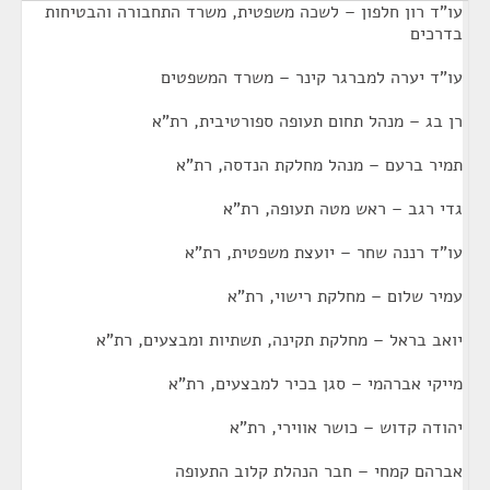
עו"ד רון חלפון – לשכה משפטית, משרד התחבורה והבטיחות
בדרכים
עו"ד יערה למברגר קינר – משרד המשפטים
רן בג – מנהל תחום תעופה ספורטיבית, רת"א
תמיר ברעם – מנהל מחלקת הנדסה, רת"א
גדי רגב – ראש מטה תעופה, רת"א
עו"ד רננה שחר – יועצת משפטית, רת"א
עמיר שלום – מחלקת רישוי, רת"א
יואב בראל – מחלקת תקינה, תשתיות ומבצעים, רת"א
מייקי אברהמי – סגן בכיר למבצעים, רת"א
יהודה קדוש – כושר אווירי, רת"א
אברהם קמחי – חבר הנהלת קלוב התעופה