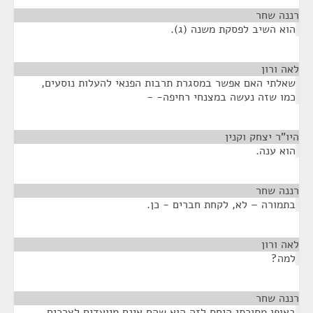
רננה שחר
¶
הוא השיב לפסקת משנה (ג).
לאה ורון
¶
שאלתי האם אפשר במסגרת תרבות הפנאי להעלות נוסעים,
כמו שזה נעשה במצנחי רחיפה- -
היו"ר יצחק וקנין
¶
הוא ענה.
רננה שחר
¶
בתמורה – לא, לקחת חברים - כן.
לאה ורון
¶
למה?
רננה שחר
¶
באופן מסורתי היחס לזה הוא שהם אינם מיועדים לצרכים