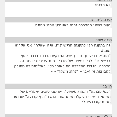
לא הבנתי.
יערה למברגר
¶
האם רשיון ההדרכה יהיה לאווירון מסוג מסוים.
רננה שחר
¶
זה בתקנה 139 לתקנות הרישיונות, איזו שאלה? אני אקריא
אותה:
"מחזיק ברישיון מדריך טיס המבקש הגדר הדרכה נוסף
ברישיונו". לכל רישיון של מדריך טיס צריכים להיות הגדרי
הדרכה. הגדרי ההדרכה הם לאותו כלי. באז"מים זה מחולק
לקבוצות א' ו-ב' – "נהוג משקל"- -
רן בג
¶
"כנף קבועה" ו"נהוג משקל". יש שני סוגים עיקריים של
מטוסים זעירי משקל: מטוס אחד הוא ה"כנף קבועה" שנראה
מטוס קונבנציונלי- -
היו"ר יצחק וקנין
¶