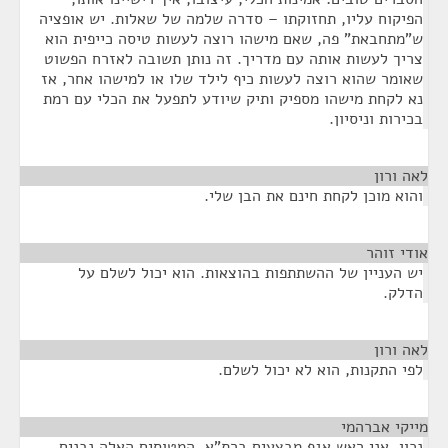
הפיקוח עליו, תחזוקתו – סדרה שלמה של שאלות. יש אופציה
ש"מתחבאת" פה, שאם מישהו רוצה לעשות טיסה כייפית הוא
צריך לעשות אותה עם מדריך. זה נותן תשובה לאזרח הפשוט
שאומר שהוא רוצה לעשות כיף לילד שלו או למישהו אחר, אז
נא לקחת מישהו מספיק ותיק שיודע לתפעל את הכלי עם רמת
בכירות וניסיון.
לאה ורון
¶
והוא מוכן לקחת חינם את הבן שלי.
אודי זוהר
¶
יש העניין של ההשתתפות בהוצאות. הוא יכול לשלם על
הדלק.
לאה ורון
¶
לפי התקנות, הוא לא יכול לשלם.
מייקי אברהמי
¶
נכון. אני ראש אגף מבצעים ברת"א. המטוסים האלה נבנים