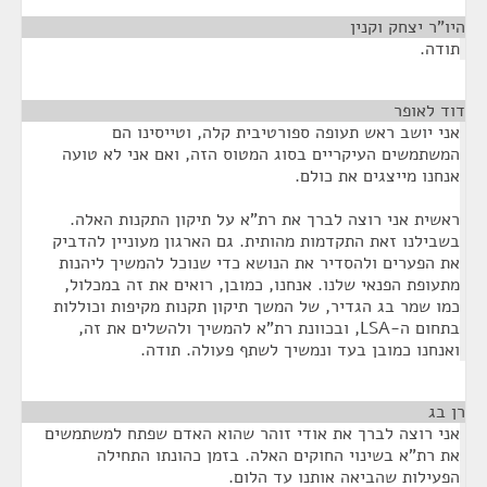
היו"ר יצחק וקנין
¶
תודה.
דוד לאופר
¶
אני יושב ראש תעופה ספורטיבית קלה, וטייסינו הם
המשתמשים העיקריים בסוג המטוס הזה, ואם אני לא טועה
אנחנו מייצגים את כולם.
ראשית אני רוצה לברך את רת"א על תיקון התקנות האלה.
בשבילנו זאת התקדמות מהותית. גם הארגון מעוניין להדביק
את הפערים ולהסדיר את הנושא כדי שנוכל להמשיך ליהנות
מתעופת הפנאי שלנו. אנחנו, כמובן, רואים את זה במכלול,
כמו שמר בג הגדיר, של המשך תיקון תקנות מקיפות וכוללות
בתחום ה-LSA, ובכוונת רת"א להמשיך ולהשלים את זה,
ואנחנו כמובן בעד ונמשיך לשתף פעולה. תודה.
רן בג
¶
אני רוצה לברך את אודי זוהר שהוא האדם שפתח למשתמשים
את רת"א בשינוי החוקים האלה. בזמן כהונתו התחילה
הפעילות שהביאה אותנו עד הלום.