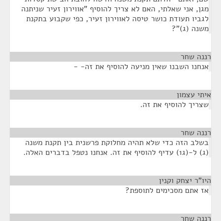
מגן, אני שאלתי, האם לא צריך להוסיף "אווירון זעיר שניתנה
לגביו תעודת כושר טיסה לאווירון זעיר, כפי שקבוע בתקנת
משנה (ג)"?
רננה שחר
¶
אנחנו השבנו שאין מניעה להוסיף את זה- -
איתי עצמון
¶
שצריך להוסיף את זה.
רננה שחר
¶
בשלב הזה כדי שלא תהיה מחלוקת פרשנית בין תקנת משנה
(ג) ל-(ג1) עדיף להוסיף את זה. אנחנו נטפל בדברים האלה.
היו"ר יצחק וקנין
¶
אז אתם מסכימים לתוספת?
רננה שחר
¶