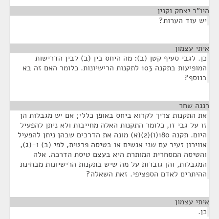
היו"ר יצחק וקנין
¶
יש עוד הערות?
איתי עצמון
¶
כן. לגבי סעיף קטן (ב): מה היחס בין (ב) לבין הדרישות
המופיעות בתקנה 103 לתקנות הרישיונות. כלומר האם זה בא
בנוסף?
רננה שחר
¶
את התקנות צריך לקרוא ביחס באופן כללי; אם יש מגבלות הן
זו על גבי זו, כלומר התקנות האלה מחייבות ולא ניתן להפעיל
היום. תקנה 180(ו)(2)(א) מונה את הדרכים שבהן ניתן להפעיל
אווירון זעיר עם שני אנשים או בטיסה פרטית, לפי (ב) ו-(ג),
והטיסה המסחרית המותרת היא בעצם טיסת הדרכה. אלה
המגבלות, והן גוברות על מה שיש בתקנות הרישיונות מבחינת
ההיתרים לאדם הספציפי. זאת השאלה?
איתי עצמון
¶
כן.