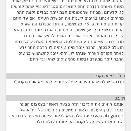
המטוס שיהיה לנו ולארצות-הברית בשימוש יהיה בדיוק אותו
מטוס באותה הגדרה תחת קונצנזוס סטנדרט כפי שהם קוראים
לו. לדעתנו, מכיוון שהמטוסים קצת יותר כבדים וקצת יותר
מהירים אנחנו צריכים לשנות את הכשרת הטייס. אם עד היום
קורס הטיס היה כ-20-16 שעות, אנחנו הכפלנו את שעות
הקורס בשניים ל-32 שעות. הוא קורס הרבה יותר רחב, והוא
עדיין בהתהוות. חייבנו את בתי הספר לבצע את זה כבר
מנובמבר. הטייס מגיע היום לסוג המטוסים האלה שהגדרתם
תושלם לבסוף, הרבה יותר מיומן, יהיה לו הרבה יותר ידע
לאחר הקורס הארוך שניתן לו, והוא יוכל להשתמש במטוס
הרבה יותר מתקדם ובטוח מהמטוסים שהיו עד היום.
היו"ר יצחק וקנין
¶
תודה. יש למישהו הערות לפני שנתחיל להקריא את התקנות?
רן בג
¶
אנחנו רואים את העדכון הזה כצעד ראשון בצמצום הפער
בינינו לבין העולם, ולאור המטלות הנוספות של רת"א של
category 1 העדיפות שלה היא לראות עצמה ממשיכה בנושא
הזה ומשווה עצמה לתקנות הקיימות בעולם כולו.