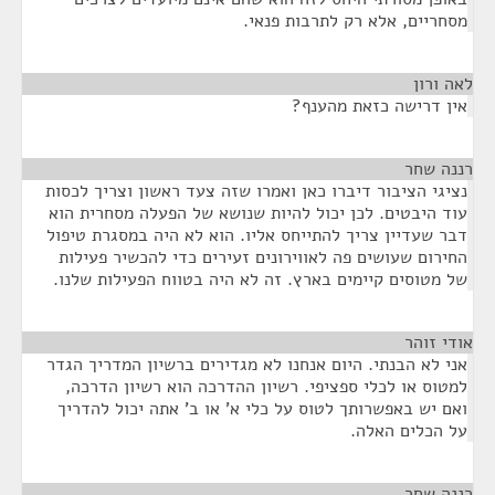
מסחריים, אלא רק לתרבות פנאי.
לאה ורון
¶
אין דרישה כזאת מהענף?
רננה שחר
¶
נציגי הציבור דיברו כאן ואמרו שזה צעד ראשון וצריך לכסות
עוד היבטים. לכן יכול להיות שנושא של הפעלה מסחרית הוא
דבר שעדיין צריך להתייחס אליו. הוא לא היה במסגרת טיפול
החירום שעושים פה לאווירונים זעירים כדי להכשיר פעילות
של מטוסים קיימים בארץ. זה לא היה בטווח הפעילות שלנו.
אודי זוהר
¶
אני לא הבנתי. היום אנחנו לא מגדירים ברשיון המדריך הגדר
למטוס או לכלי ספציפי. רשיון ההדרכה הוא רשיון הדרכה,
ואם יש באפשרותך לטוס על כלי א' או ב' אתה יכול להדריך
על הכלים האלה.
רננה שחר
¶