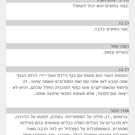
כמה נוסעים הוא יכול לקחת?
רן בג
¶
שני נוסעים בלבד.
רננה שחר
¶
הטייס ונוסע.
רן בג
¶
המטוס השני הוא מטוס עם כנף ניידת שעל-ידי הזזת הכנף
אתה קובע לאן אתה טס ואת התמרונים שאתה עושה. זה
פיתוח שהאמריקנים עשו כפוף לתוכנית החלל שלהם, והיא לא
יצאה שם לפועל, אלא תעופת הפנאי אימצה אותה.
אודי זוהר
¶
ברשותך, רן, מילה על המסחריות: בעולם, למעט על הדרכה,
לא מדברים על הכלים האלה ככלים שעושים בהם פעילות
מסחרית. כשמסתכלים על המכלול יש לזה הרבה מאוד
הסברים טובים: אמינות הכלי, עיצובו, איך רישיינו אותו,