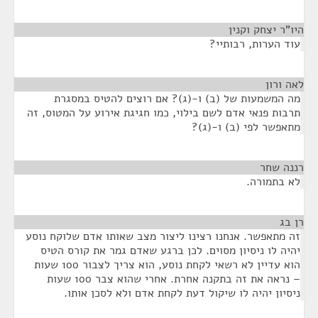
היו"ר יצחק וקנין
¶
עוד הערות, רבותיי?
לאה ורון
¶
מה המשמעות של (ב) ו-(ג)? אם רוצים להטיס במסגרת
תרבות פנאי אדם לשם בילוי, כמו חגיגת אירוע על המטוס, זה
מתאפשר לפי (ב) ו-(ג)?
רננה שחר
¶
לא בתמורה.
רן בג
¶
זה מתאפשר. אנחנו רצינו ליצור מצב שאותו אדם שלוקח נוסע
יהיה לו ניסיון מסוים. לכן ברגע שאדם גמר את קורס הטיס
הוא עדיין לא רשאי לקחת נוסע, הוא צריך לצבור 100 שעות
– נראה את זה בתקנה אחרת. אחרי שהוא צבר 100 שעות
ניסיון יהיה לו שיקול דעת לקחת אדם ולא לסכן אותו.