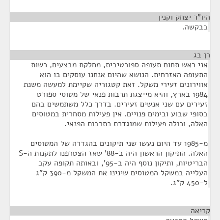
היו"ר יצחק וקנין
¶
בבקשה.
רן בג
¶
אני ראש תחום תעופה ספורטיבית, מחלקת מבצעים, רשות
התעופה האזרחית. הנושא שהיום אנחנו עוסקים בו הוא
אווירונים זעירי משקל. זאת קטגוריה שקיימת למעשה משנת
1984 בארץ, והיא מייצגת תרבות פנאי של מטוסי ספורט
זעירים עם שני אנשים זעירים. בדרך כלל משתמשים בהם
בסופי שבוע ובימים פנויים. אין פעילות מסחרית במטוסים
האלה, וכולה פעילות שמוגדרת כתרבות הפנאי.
מ-1985 עד היום נעשו שני תיקונים בהגדרה של המטוסים
האלה. התיקון הראשון היה ב-88' שאז הצטרפנו לתקנות ה-S
הבריטיות, ותיקון נוסף היה ב-95', ובאותה תקופה עקב
העלייה במשקל המטוסים שינינו את המשקל מ-390 ק"ג
ל-450 ק"ג.
קריאה
¶