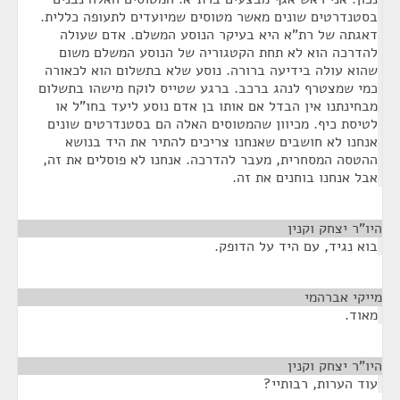
בסטנדרטים שונים מאשר מטוסים שמיועדים לתעופה כללית.
דאגתה של רת"א היא בעיקר הנוסע המשלם. אדם שעולה
להדרכה הוא לא תחת הקטגוריה של הנוסע המשלם משום
שהוא עולה בידיעה ברורה. נוסע שלא בתשלום הוא לכאורה
כמי שמצטרף לנהג ברכב. ברגע שטייס לוקח מישהו בתשלום
מבחינתנו אין הבדל אם אותו בן אדם נוסע ליעד בחו"ל או
לטיסת כיף. מכיוון שהמטוסים האלה הם בסטנדרטים שונים
אנחנו לא חושבים שאנחנו צריכים להתיר את היד בנושא
ההטסה המסחרית, מעבר להדרכה. אנחנו לא פוסלים את זה,
אבל אנחנו בוחנים את זה.
היו"ר יצחק וקנין
¶
בוא נגיד, עם היד על הדופק.
מייקי אברהמי
¶
מאוד.
היו"ר יצחק וקנין
¶
עוד הערות, רבותיי?