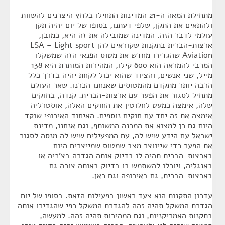
מתחילת המאה ה-21 המדינות התחילו בלחץ היצרנים להשוות
ולהתאים את התקן, שלפי דעתנו, בסופו של יום יהיה תקן
עולמי לדבר הזה. המדינה שמובילה את זה היא, כמובן,
ארצות-הברית בתקנות שקוראים להן LSA – Light sport
Aviation שהגדירו מחדש את מטוס הפנאי הזה שמשקלו
המרבי להמראה הוא 600 קילו, המהירות המותרת היא 138
מייל, שני אנשים, והציוד שהוא יכול לקחת יהיה בדרך כלל
הרבה יותר מתקדם מהמטוסים שאנחנו הכרנו. שאר העולם
מתחיל לסגור את הפער עם ארצות-הברית. קנדה, בחוקים
שלה, אימצה כמעט לחלוטין את החוקים האלה, אוסטרליה
אימצה את זה יחד עם חוקים נוספים. האיחוד האירופי שוקד
היום גם כן למצוא את המכנה המשותף, וגם אנחנו, מדינת
ישראל עם הידע שיש לה, עם המפעילים שיש לה מנסה לסגור
את הפער כדי שייווצר מצב שמטוס שמייצרים היום
בארצות-הברית תהיה לו בדיוק אותה הגדרה בצ'כיה או
באנגליה, ויוכלו להשתמש בו בדיוק באותה צורה גם
בארצות-הברית, גם באירופה וגם כאן.
עדכון התקנות הוא צעד ראשון בפעילות הזאת. בסופו של יום
הגדרת המשקל תהיה זהה להגדרת המשקל כפי שהגדירו אותה
בתקנות האמריקניות, וגם המהירות תהיה זהה. למעשה,