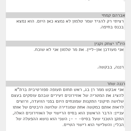
אברהם קמחי
¶
רציתי רק להגיד שמר טלמון לא נמצא כאן היום. הוא נמצא
בכנס בחיפה.
היו"ר יצחק וקנין
¶
אני מעודכן און-ליין. את מר טלמון אני לא שוכח.
רננה, בבקשה.
רננה שחר
¶
אני אבקש ממר רן בג, ראש תחום תעופה ספורטיבית ברת"א
להציג את המטריה של אווירונים זעירים שבהם עוסקים בעצם
שלושה תיקוני התקנות שמונחים היום בפני הוועדה, ורוצים
לראות אותם כמקשה אחת שמגדירה שלושה היבטים של אותו
עניין: הדבר הראשון הוא בסיס הרישוי של האווירונים האלה,
התקן הטכני שעל בסיס- - -; השני הוא נושא ההפעלה של
הכלי; והשלישי הוא רישוי הטייס.