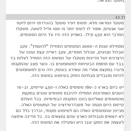
משקל המראה.
רן בג
¶
משקל המראה מלא. מטוס זעיר משקל בהגדרתו היום לוקח
שני אנשים; אסור לו לטוס יותר מ-100 מייל לשעה. משקלו
המרבי הוא 450 קילו. באפיון הזה היו עד היום המטוסים.
מתחילת שנות ה-2000 המטוסים התחילו "להשמין". עקב
שכלול מנועים, שכלול חומרים, עקב ראייה קצת שונה של
היצרנים ושל מדינות משקלו של המטוס הזה התחיל לעלות בד
בבד עם תוספת הבטיחות למשתמשים בו. נוצר מצב שהתקנות
פיגרו במקצת אחרי מה שאירע בשטח, וזה גרם למשתמשים
להיות מוגבלים מבחינת החוק בשימוש במטוס הזה.
יש כיום בארץ כ-160 מטוסים כאלה ו-450 טייסים, וב-10
השנים האחרונות התחילו להיכנס מטוסים שונים במקצת
מהמטוסים שאליהם כוונו התקנות הבסיסיות. בכל העולם
קיימת היום מגמה של סטנדרטיזציה של המטוסים האלה.
מכיוון שהמטוסים האלה הם לשימוש מקומי, ובדרך כלל הם
לא יוצאים מגבולות הארץ שהם נמצאים בה. כל מדינה אימצה
לעצמה את התקן שבו היא הפעילה את המטוס הזה.