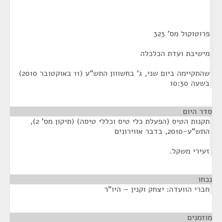
פרוטוקול מס' 323
מישיבת ועדת הכלכלה
שהתקיימה ביום שני, ג' בחשווון התש"ע (11 באוקטובר 2010)
בשעה 10:30
סדר היום
תקנות הטיס (הפעלת כלי טיס וכללי טיסה) (תיקון מס' 2),
התש"ע-2010, בדבר אווירונים
זעירי משקל.
נכחו
¶
חברי הוועדה: יצחק וקנין – היו"ר
מוזמנים
¶