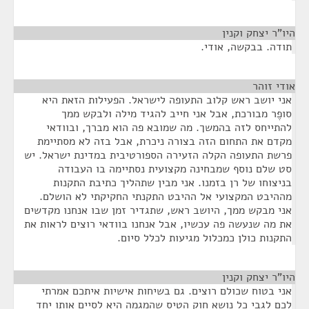
היו"ר יצחק וקנין
¶
תודה. בבקשה, אודי.
אודי זוהר
¶
אני יושב ראש קלוב התעופה לישראל. הפעילות הזאת היא
סופֶר מבורכת, אבל אני חייב להגיד מילה ולבקש ממך
להתייחס לזה בהמשך. מה שמובא פה הוא מברך, ובוודאי
מקדם את התחום הזה בצורה ניכרת, אבל בזה לא מסתיימת
פרשת התעופה הקלה הזעירה הספורטיבית במדינת ישראל. יש
סט שלם נוסף שמבחינה מקצועית נסתיימה בו העבודה
בניצוחו של רן בזמנו. אני מבין שתהליך כתיבת התקנות
מההיבט המקצועי אל ההיבט התקנתי החקיקתי לא הושלם.
אני מבקש ממך, היושב ראש, שתגדיר זמן שבו אנחנו מקדשים
את מה שנעשה פה עכשיו, אבל אנחנו בוודאי רוצים לראות את
התקנות כולן כמכלול מגיעות לכלל סיום.
היו"ר יצחק וקנין
¶
אני בטוח שכולם רוצים. גם בשיחות אישיות איתכם אמרתי
לכם לגבי כל נושא חוק הטיס שהמגמה היא לסיים אותו יחד