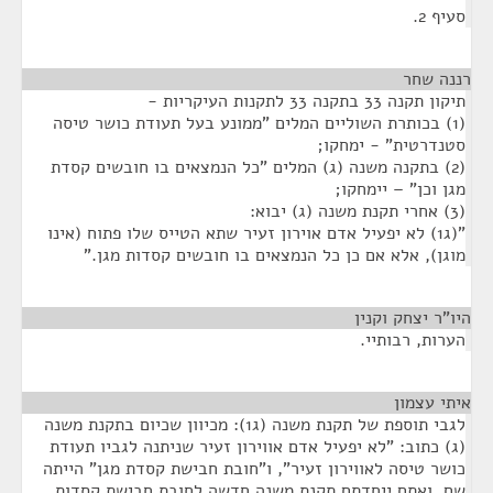
סעיף 2.
רננה שחר
¶
תיקון תקנה 33 בתקנה 33 לתקנות העיקריות -
(1) בכותרת השוליים המלים "ממונע בעל תעודת כושר טיסה
סטנדרטית" - ימחקו;
(2) בתקנה משנה (ג) המלים "כל הנמצאים בו חובשים קסדת
מגן וכן" – יימחקו;
(3) אחרי תקנת משנה (ג) יבוא:
"(ג1) לא יפעיל אדם אוירון זעיר שתא הטייס שלו פתוח (אינו
מוגן), אלא אם כן כל הנמצאים בו חובשים קסדות מגן."
היו"ר יצחק וקנין
¶
הערות, רבותיי.
איתי עצמון
¶
לגבי תוספת של תקנת משנה (ג1): מכיוון שכיום בתקנת משנה
(ג) כתוב: "לא יפעיל אדם אווירון זעיר שניתנה לגביו תעודת
כושר טיסה לאווירון זעיר", ו"חובת חבישת קסדת מגן" הייתה
שם, ואתם ייחדתם תקנת משנה חדשה לחובת חבישת קסדות