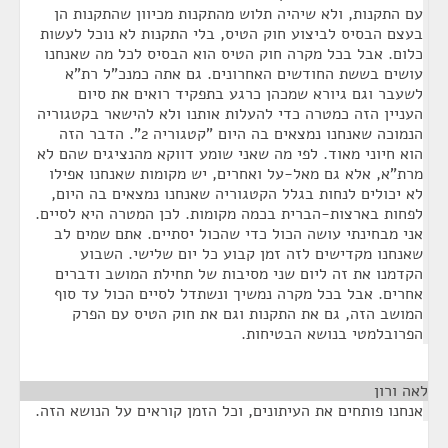
עם התקנות, ולא שיהיה תלוש מהתקנות מכיוון שהתקנות הן
בעצם הבסיס לביצוע חוק הטיס, בלי התקנות לא נוכל לעשות
כלום. אבל בכל מקרה חוק הטיס הוא הבסיס לכל מה שאנחנו
עושים בששת החודשים האחרונים. גם אתה כמנכ"ל רת"א
לשעבר וגם גיורא שמכהן כרגע בתפקיד רואים את סיום
העניין הזה כמטרה כדי להעלות אותנו ולא להישאר בקטגוריה
הנמוכה שאנחנו נמצאים בה היום "קטגוריה 2". הדבר הזה
הוא חיוני מאוד. לפי מה שאני שומע דווקא מהנציגים שהם לא
מרת"א, אלא גם מאל-על ואחרים, יש מקומות שאנחנו אפילו
לא יכולים לנחות בגלל הקטגוריה שאנחנו נמצאים בה היום,
לפחות בארצות-הברית בכמה מקומות. לכן המטרה היא לסיים.
אני מבחינתי עושה הכול כדי שהכול יסתיים. אתם שמים לב
שאנחנו מקדישים לזה זמן קבוע כל יום שלישי. השבוע
הקדמנו את זה ליום שני מסיבות של תחילת המושב ודברים
אחרים. אבל בכל מקרה נמשיך ונשתדל לסיים הכול עד סוף
המושב הזה, גם את התקנות וגם את חוק הטיס עם הפרק
הפרובלמטי בנושא הבטיחות.
לאה ורון
¶
אנחנו פותחים את העיתונים, וכל הזמן קוראים על הנושא הזה.