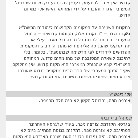
קדוש. אין צורך להתעסק בעניין זה כרגע רק משום שהכותל
המערבי הוגדר והוכרז על ידי המחוקק הישראלי כמקום
קדוש.
בתקנות השמירה על המקומות הקדושים ליהודים התשמ"א
1981 מוגדר – "בתקנות אלה, מקומות קדושים – הכותל
המערבי ורחבתו, לרבות כל מבנה וכל מעבר עילי או
תת-קרקעי שהכניסה אליהם היא מתוך הרחבה, והמקומות
הקדושים ליהודים לפי הרשימה שבתוספת". כלומר, בלי
להיכנס לשאלה המסובכת של מהו מקום קדוש, המחוקק
הישראלי קבע שהכותל המערבי הוא מקום קדוש. אין מחלוקת
שקיר התמך המערבי של הרב הבית מתקופת רודוס שאורכו
ארבע מאות שמונים ושמונה מטרים הוא מקום קדוש.
אלי ליפשיץ
¶
צורפה מפה, והכותל הקטן לא היה חלק מהמפה.
שמואל ברקוביץ
¶
בגרסא הקודמת צורפה מפה, בעוד שלגרסא האחרונה
המחייבת לא צורפה מפה. לתקנות בנוסח המחייב כיום לא
צורפה מפה. היה וויכוח בזמנו האם ישיבת האידרא היא מקום