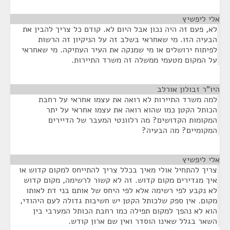
אלי ליפשיץ
¶
לא, פעם זה היה נכון אבל היום לא. קודם כל צריך להבין את
הבעיה הזו. מי שאחראי בשלב זה על הניקיון זה הרשות
לפיתוח ירושלים או מי שמנקה את העיר העתיקה. מי שאחראי
על המקום מטעמי ממשלה זה משרד התיירות.
היו"ר זבולון אורלב
¶
למה משרד התיירות לא רואה את עצמו אחראי על רחבת
הכותל הקטן כמו שהוא רואה את עצמו אחראי על יתר
המקומות הקדושים? מה רלוונטי המעבר של הדיירים
המקומיים? מה הבעיה?
אלי ליפשיץ
¶
צריך להתחיל אולי מאיך בכלל צריך להתייחס למקום קדוש או
איך מגדירים מקום קדוש. זה לא קשור לרשימה, מקום קדוש
לא נקבע לפי רשימה אלא לפי היחס של אותם בני דת לאותו
מקום. אין ספק שלכותל הקטן יש חשיבות גדולה לעם היהודי,
הוא לא נהפך למקום תפילה כמו רחבת הכותל המערבי בין
השאר בגלל שאינו הוסדר ואין שם ארון קודש.