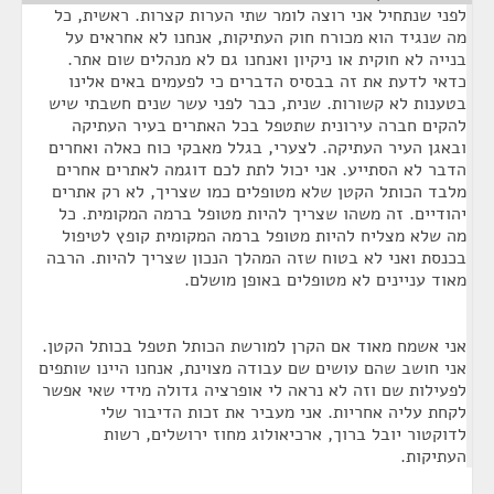
לפני שנתחיל אני רוצה לומר שתי הערות קצרות. ראשית, כל
מה שנגיד הוא מכורח חוק העתיקות, אנחנו לא אחראים על
בנייה לא חוקית או ניקיון ואנחנו גם לא מנהלים שום אתר.
כדאי לדעת את זה בבסיס הדברים כי לפעמים באים אלינו
בטענות לא קשורות. שנית, כבר לפני עשר שנים חשבתי שיש
להקים חברה עירונית שתטפל בכל האתרים בעיר העתיקה
ובאגן העיר העתיקה. לצערי, בגלל מאבקי כוח כאלה ואחרים
הדבר לא הסתייע. אני יכול לתת לכם דוגמה לאתרים אחרים
מלבד הכותל הקטן שלא מטופלים כמו שצריך, לא רק אתרים
יהודיים. זה משהו שצריך להיות מטופל ברמה המקומית. כל
מה שלא מצליח להיות מטופל ברמה המקומית קופץ לטיפול
בכנסת ואני לא בטוח שזה המהלך הנכון שצריך להיות. הרבה
מאוד עניינים לא מטופלים באופן מושלם.
אני אשמח מאוד אם הקרן למורשת הכותל תטפל בכותל הקטן.
אני חושב שהם עושים שם עבודה מצוינת, אנחנו היינו שותפים
לפעילות שם וזה לא נראה לי אופרציה גדולה מידי שאי אפשר
לקחת עליה אחריות. אני מעביר את זכות הדיבור שלי
לדוקטור יובל ברוך, ארכיאולוג מחוז ירושלים, רשות
העתיקות.