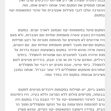
נכנס לסוגיה שעולה אני רק אתייחס להיבטים שלנו ואיך
אנחנו תופסים את המקום ואיך אנחנו רואים אותו, ומה
ההערכה שלנו לגבי פעילות אקטיבית של שינוי הסטאטוס-קוו
במקום.
המקום פועל בסטאטוס-קוו שנמשך לאורך שנים. במקום
מתגוררת כשבע עשרה משפחות שחיות שם ועוברות, ולא פעם
היו אירועים לא פשוטים של מהומות ותגרות על רקע תפילות
במקום ומניעת מעבר לאותן משפחות שחיות שם. עם השנים,
נעשה איזה שהוא סידור במקום באמצעות הצבת גדרות על
מנת שיהיה מעבר לתושבים וגם אפשרות להתפלל. בימים
רגילים, שאינם ערבי חג או ערב שבת, בודדים מגיעים לשם
להתפלל. בימי שישי, שבת וחגים יש ריבוי של מתפללים
שחורגים מהמקום ומתפללים ליד שער הברזל. אנחנו כמובן
מציבים אבטחה במקום וזה בסדר גמור.
המצב כיום, יש תפילות במקומות ויהודים מגיעים למקום
בבטחה, מקיימים פולחן ללא הפרעה וללא בעיה. היו ניסיונות
בעבר לשינוי הסטאטוס-קוו על ידי הצבת ברז במקום וזה
גרם למהומות והתרעמות גם של הווקף ומתפללים מתוך הר
הבית. במידה וישתנה הסטאטוס-קוו הקיים, שהוא מצוין