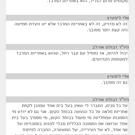
מקומית מרום הגליל, הוא באחריות המרכז.
אלי ליפשיץ
¶
זה לא מדויק, זה לא באחריות המרכז אלא יש וועדת חמישה
וזה קצת יותר מסובך.
היו"ר זבולון אורלב
¶
יכול להיות, אז נתחיל עם קבר רחל, שהוא באחריות המרכז
למקומות הקדושים.
אלי ליפשיץ
¶
גם זה מסובך.
היו"ר זבולון אורלב
¶
על כל פנים, התברר לי שאין בעל בית אחד שמוכן לקחת
אחריות מלאה על כל הנעשה בכותל הקטן. אני גם לא יודע מי
הסמכות שמחליטה מי מטפל בכותל הקטן, מי מסמיך בעל בית
אחד שרואה את התמונה הכללית מבלי לפגוע בסמכויות של
אף אחד, לא של העירייה, של המשטרה, החברה לפיתוח