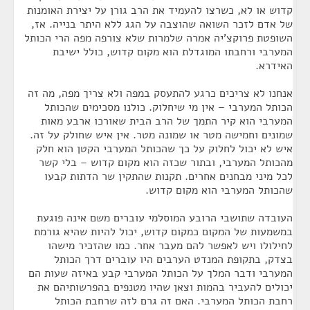
קדוש או לא, כשרצו להעמיד את הרב גורן על יצירת האומנות
של אדם לזכר השואה שהוצבה על הגג ללא היתר בנייה. אז,
השופטת פרוקצ'יה אמרה שלמרות שלא צורפה מפה הרי הכותל
המערבי ורחבתו המוגדלת הוא מקום קדוש, כולל ישיבת
האידרא.
אנחנו לא צריכים כרגע להתעסק במפה ולא צריך מפה, מה זה
הכותל המערבי – אין מי שיחלוק. כולנו מסכימים שהכותל
המערבי הוא קיר התמך של הרב הבית שאורכו ארבע מאות
שמונים וחמישה מטר או שמונה מטר. אין איש שחולק על זה.
איש לא יכול לחלוק על כך שהכותל המערבי הקטן הוא חלק
מהכותל המערבי, ובתור שכזה הוא מקום קדוש – בלי קשר
לכל מיני מבחנים אחרים. תקנות שהתקין שר הדתות קבעו
שהכותל המערבי הוא מקום קדוש.
העובדה שתושבי הרובע המוסלמי עוברים משם אינה פוגעת
במשמעות של המקום כמקום קדוש, יכול להיות שהיא גורמת
לחילולו ויש לאפשר להם מעבר אחר. כמו שהזכיר מישהו
בצדק, בתקופת המנדט הערבים היו עוברים דרך הכותל
המערבי ודבר המלך על הכותל המערבי קבע באיזה שעות הם
יכולים להעביר בהמות וצאן שהיו מטנפים בהפרשותיהם את
רחבת הכותל המערבי. האם זה גרם לזה שרחבת הכותל