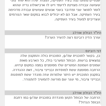
שנתיים פתחנו נפה בעיר העתיקה, המנהל שלה הוא שחר פוני
שעושה עבודה מצוינת לדעתי ויש לו ארכיאולוג נריה שהוא
לומר לתואר שני ומדובר בשני אנשים שעושים עבודה מדהימה
בעיר העתיקה. אבל הם לא יכולים לבוא במקום שאר הגורמים
שצריכים לפעול בעיר העתיקה.
היו"ר זבולון אורלב
¶
עורך הדין רובינס רצה להעיר הערה?
דני רובינס
¶
כן, בקשר לתוכנית עמ/9, התוכנית כולה והתקנון שלה
נמצאים ברשות. הכותל המערבי כולו, כל הארבע מאות
שמונים ושמונת המטרים שלו מסומנים במפה כמקום קדוש.
הרחבה מסומנת שטח למוסדות ובנייני ציבור, זאת ההגדרה.
בתקנון התוכנית יש היתר שלמרות שזה מוגדר שטח למוסגות
ובנייני ציבור, מי שגר שם מורשה להמשיך להתגורר.
היו"ר זבולון אורלב
¶
הרחבה של הכותל הקטן מוגדרת בתוכנית עמ/9 כמו רחבת
הכותל הגדול?