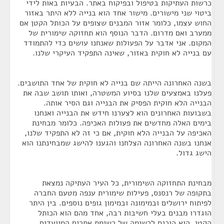
כרשות העתיקות בטיפול ובפיקוח באתר. הבעיות באות לידי
ביטוי שני מישורים. מישור אחד הוא בנייה ללא היתר באזור
החוש עצמו, כלומר אזור המבנים שצופים על הכותל הקטן אם
ממערב ואם מדרום. הדבר הנוסף הוא תחזוקה שימורית של
המקום. אני אדבר על הפעולות שאנחנו עושים כדי להתמודד
עם בנייה לא חוקית באזור, שאינה התפקיד העיקרי שלנו.
בשנה האחרונה הייתה שם בנייה לא חוקית של אחד התושבים.
פעלנו באמצעים שלנו בסיוע המשטרה, ואותו תושב שבה את
הבנייה הלא חוקית הפסיק את הבנייה וגם הסיר אותה.
בשבועות האחרונים הוא לצערנו חידש את הבנייה ואנחנו
בימים האלה מחדשים את פעולות האכיפה. כלומר מבחינת
האכיפה על הבנייה הלא חוקית, אם כי זה לא התפקיד שלנו,
אנחנו בשנה האחרונה הצלחנו והגענו להישג שמבחינתנו הוא
הישג גדול.
מבחינת התחזוקה השימורית, כל העיר העתיקה נמצאת
בתקופה של רנסנס, פעילות שימורית ענפה מטעם החברה
לפיתוח ירושלים ובמימונה ובמימון גופים נוספים. בין היתר
הוגדרו מבנים בעלי חשיבות רבה, אחד מהם הוא הכותל
הקטן. הוא הוכנס לרשימה של רשימת אתרים המיועדים