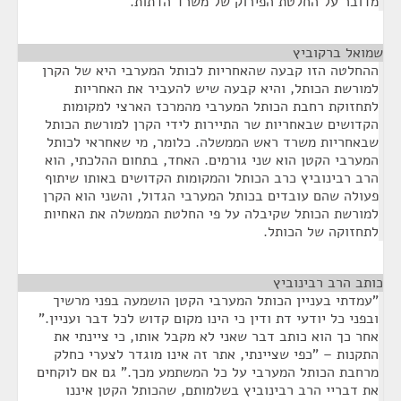
מדובר על החלטת הפירוק של משרד הדתות.
שמואל ברקוביץ
¶
ההחלטה הזו קבעה שהאחריות לכותל המערבי היא של הקרן
למורשת הכותל, והיא קבעה שיש להעביר את האחריות
לתחזוקת רחבת הכותל המערבי מהמרכז הארצי למקומות
הקדושים שבאחריות שר התיירות לידי הקרן למורשת הכותל
שבאחריות משרד ראש הממשלה. כלומר, מי שאחראי לכותל
המערבי הקטן הוא שני גורמים. האחד, בתחום ההלכתי, הוא
הרב רבינוביץ כרב הכותל והמקומות הקדושים באותו שיתוף
פעולה שהם עובדים בכותל המערבי הגדול, והשני הוא הקרן
למורשת הכותל שקיבלה על פי החלטת הממשלה את האחיות
לתחזוקה של הכותל.
כותב הרב רבינוביץ
¶
"עמדתי בעניין הכותל המערבי הקטן הושמעה בפני מרשיך
ובפני כל יודעי דת ודין כי הינו מקום קדוש לכל דבר ועניין."
אחר כך הוא כותב דבר שאני לא מקבל אותו, כי ציינתי את
התקנות – "כפי שציינתי, אתר זה אינו מוגדר לצערי כחלק
מרחבת הכותל המערבי על כל המשתמע מכך." גם אם לוקחים
את דבריי הרב רבינוביץ בשלמותם, שהכותל הקטן איננו