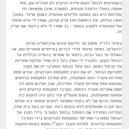
כשמגיעים לכותל הקטן מידת הניקיון לא שוררת שם, פחי
אשפה בשולי הרחבה מונחים, התאורה אינה מתאימה וזו
שקיימת היא כמו במחנה פליטים שעשויה באופן ארעי. כמובן
שאין שולחן, אין כיסאות ואין ארון קודש, אמרו לי שיש איסור
של המשטרה לתקוע בשופר- כך אמרו לי ולא בדקתי את עניין
זה.
בסיור הדריך אותנו מר זליגמן שהוא ארכיאולוג מרחב
ירושלים. ראיתי שיותר מידי דברים בעייתיים קשורים שם, אז
שאלתי מי בעל הבית, כלומר מי אחראי בראייה הכללית על
הכותל הקטן. התברר לי שאין בעל בית אחד שלוקח אחריות
על הכותל הקטן. כמו שעל הכותל המערבי יש את הקרן
למורשת הכותל. יש את הקרן למקומות הקדושים, שהיא תחת
אחריות משרד ראש הממשלה, ולא המרכז למקומות קדושים
שנמצא תחת אחריות משרד התיירות, אגב שניהם פעם היו
תחת אחריות משרד הדתות. המרכז למקומות קדושים היא
עמותה ממשלתית, בשנת תשמ"ט עוד ניתן היה להקים כזו
עמותה והיום אני לא בטוח שאפשר להקים עמותה כזו שהיא
כמו חברה ממשלתית ללא כוונות רווח. שם יש בעל בית אחד,
המדינה הפקידה את הטיפול בכותל המערבי בידי הקרן של
הכותל המערבי ואת יתר המקומות הקדושים בידי המרכז
למקומות קדושים. למרות שקבר רשב"י נמצא בשטח מועצה