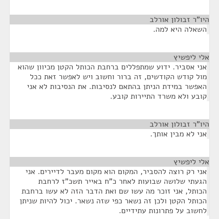
היו"ר זבולון אורלב
¶
השאלה היא למה.
אלי ליפשיץ
¶
אני אסביר. ידוע שמתפללים ברחבת הכותל הקטן מכיוון שהוא
מול קודש הקודשים, זה ברור וחשוב ויש לאפשר זאת ככל
האפשר במידת הניתן בהתאם לנסיבות. את הנסיבות לא אני
קובע ולא משרד התיירות קובע.
היו"ר זבולון אורלב
¶
אני לא מבין אותך.
אלי ליפשיץ
¶
אני רק רוצה להסביר, המקום הוא מקום מעבר לדיירים. אני
הגעתי שלושה שבועות לאחר כ"ח באייר תשכ"ז לרחבת
הכותל, אני זוכר מה עשו שם ואת הדבר הזה לא עשו ברחבת
הכותל הקטן ולכן זה נשאר כפי שזה נשאר. יכול להיות שניתן
לחשוב על פתרונות עתידיים.