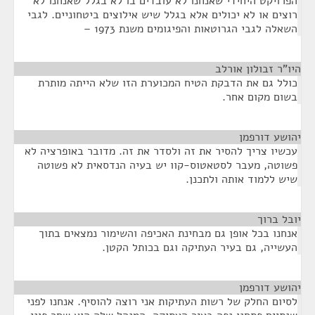
הפרויקט היחידי שאנחנו לא עובדים בו לא בגלל שאנחנו לא
רוצים או לא יכולים אלא בגלל שיש אילוצים ביטחוניים. לגבי
השאלה לגבי הגרוטאות והפיגומים משנת 1973 –
היו"ר זבולון אורלב
¶
כולל גם את הדבקת הטיח המכוערת הזו שלא הייתה מותרת
בשום מקום אחר.
יהושע דורפמן
¶
עכשיו צריך להסיר את זה ולסדר את זה. מדובר באופרציה לא
פשוטה, מעבר לסטאטוס-קוו יש בעיה הנדסאית לא פשוטה
שיש ללמוד אותה ולתכנן.
יובל ברוך
¶
אנחנו בכל אופן גם מבחינת האכיפה והשימור נמצאים בתוך
העשייה, גם בעיר העתיקה וגם בכותל הקטן.
יהושע דורפמן
¶
לסיום החלק של רשות העתיקות אני רוצה להוסיף. אנחנו לפני