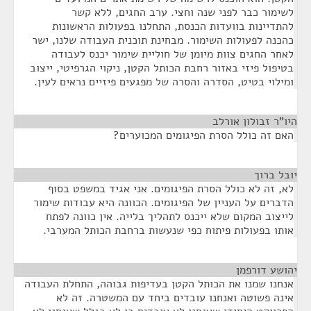
לשימור כבר לפני שנה וחצי. ערב החגים, ללא קשר
להתדיינות בוועדות הכנסת, התחלנו בפעולות הראשונות
כהכנה לפעולות השימור. מבחינת תוכנית העבודה שלנו, ישר
לאחר החגים צוות מיומן של חוליית שימור יכנס לעבודה
בטיפול פיזי באזור רחבת הכותל הקטן, ניקוי הגרפיטי, ייצוב
ומילוי בטיט, הסדרה והסרה של מפגעים פיזיים נראים לעין.
היו"ר זבולון אורלב
¶
האם זה כולל הסרת הפיגומים המכוערים?
יובל ברוך
¶
לא, זה לא כולל הסרת הפיגומים. אני אגיד במשפט בסוף
הדברים על העניין של הפיגומים. הכוונה היא עבודות שימור
לייצוב המקום שלא ייכנס לתהליך בלייה. אין כוונה לפתח
אותו בפעולות פיתוח כפי שנעשות ברחבת הכותל המערבי.
יהושע דורפמן
¶
אנחנו שמנו את הכותל הקטן בעדיפות גבוהה, התחלת העבודה
אינה פשוטה ואנחנו עובדים ביחד עם המשטרה. זה לא