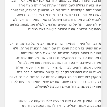
הרובע היהודי, כמו כל מקום אחר במדינת ישראל. אני חושב
שזו בושה גדולה לעם היהודי שתחת אחריותו מצוי אחד
מהמקומות הקדושים ביותר אם לא הראשון במעלה, אני אומר
זאת כעל סמך דברי תלמידי חכמים ויודעי דבר. זו בושה
להגיע לכזה מקום שאיננו מטופל כראוי והחוק הישראלי לא
שולט שם, ויתר על כן אנשים שרוצים למלא את מצוות בוראם
בתפילות וכדומה אינם יכולים לעשות זאת במקום.
מדובר על העיר העתיקה שהוא שטח ריבוני של מדינת ישראל,
שטח שאין בו חלוקת סמכויות עם רשות ריבונית אחרת, ולא
אמורות להיות בעיות מדיניות כמו שאני מניח שקיימות
במקומות קדושים שמתקיימים בכותל או במקומות אחרים.
מטרת הישיבה – הסדרת רשות שלטונית אחראית לכותל
הקטן. אנחנו רוצים לברר מי צריך להיות אחראי, או איזה
רשות מוכנה להתנדב לקבל על עצמה אחריות כוללת כמו
שהקרן למורשת הכותל לקחה אחריות על הכותל. אם יש רשות
כזו, בואו נברר מי הרשות, ואם יש שתי רשויות שרוצות לקחת
אחריות נעשה בירור ונגיש המלצה לממשלה.
ועדת החינוך אינה רשות מבצעת אלא מפקחת על הרשות
המבצעת. אנחנו יכולים להגיד לרשות המבצעת שהיא