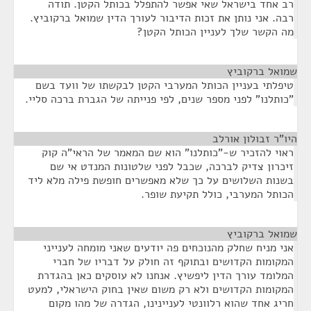
רב אחד בישראל שאי אפשר להתפלל בכותל הקטן. תודה
רבה. אני נותן את זכות הדיבור לעורך הדין שמואל ברקוביץ.
מה הקשר שלך לעניין הכותל הקטן?
שמואל ברקוביץ
¶
טיפלתי בעניין הכותל המערבי הקטן לבקשתו של וועד בשם
"כותלנו" לפני מספר שנים, לפי פנייתה של הגברת ברכה סליי.
היו"ר זבולון אורלב
¶
ראוי להזכיר ש-"כותלנו" הוא שם המאמר של הראי"ה קוק
זיכרון צדיק לברכה, שכבל לפני שלטונות המנדט אי שם
בשנות השלושים על כך שלא מאפשרים חופשת פילה מלא ליד
הכותל המערבי, כולל תקיעת שופר.
שמואל ברקוביץ
¶
אני מניח שחלק מהנוכחים פה יודעים שאני מומחה לענייני
המקומות הקדושים ובתוקף זה חולק על דבריו של חברי
המלומד עורך הדין ליפשיץ. אנחנו לא עוסקים כאן בהגדרת
המקומות הקדושים ולא רק משום שאין בחוק הישראלי, למעט
חריג אחד שהוא רלוונטי לעניינינו, הגדרה של מהו מקום