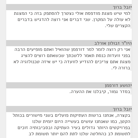
יובל ברוך
¶
למי שיש מצגת מודפסת אולי נצטרך להסתפק בזה כי המצגת
לא עולה על המקרן. שני דברים אני רוצה להדגיש בדברים
הקצרים שלי.
היו"ר זבולון אורלב
¶
אני רק רוצה לומר למר דורפמן שהואיל ואתם מופיעים הרבה
בפני וועדות כנסת תאמר ללשכתך שכשאתם רוצים להציג
מצגת אתם צריכים להודיע לוועדה כי יש איזה טכנולוגיה לא
ברורה לי.
יהושע דורפמן
¶
בסדר גמור, קיבלנו את ההערה.
יובל ברוך
¶
בקצרה, אנחנו ברשות העתיקות פועלים בשני מישורים בכותל
הקטן, כמו שאנחנו עושים בעשייה היום יומית שלנו
בפרויקטים היותר גדולים בעיר העתיקה ובסביבותיה זוכים
לתשומת לב כהחלטה שלנו לתת להם יותר תשומת לב