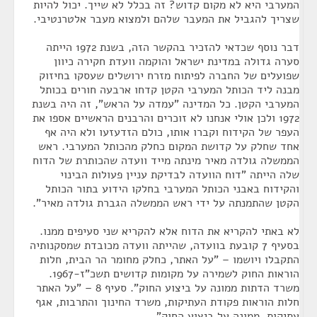
המערבי היא לא מקום קדוש? זה בכלל לא שייך. יכול להיות
שצריך להגביל את המעבר שלהם ולמצוא מעבר אלטרנטיבי.
דבר נוסף שכדאי להזכיר בהקשר הזה, בשנת 1972 הייתה
סערה גדולה במדינת ישראל והוקמה וועדת חקירה כיוון
שפועלים של החברה לפיתוח מזרח ירושלים שעסקו בחיזוק
מבנה ליד הכותל המערבי הקטן קדחו ארבעה חורים בכותל
המערבי הקטן. כל המדינה "עמדה על הראש", זה היה בשנת
1972 ולכן אולי אנחנו לא זוכרים והרבנים הראשיים אספו את
העפר של הקידוח וקברו אותו, כולם הזדעזעו ולא היה אף
אחד שחלק על קדושת המקום כחלק מהכותל המערבי. ראש
הממשלה גולדה מאיר מינתה מייד וועדה שהכותרת של הדוח
שלה הייתה "דוח הוועדה לבדיקת עניין פעולות הבינוי
והקידוח באבני הכותל המערבי בחלקו הידוע בתור הכותל
הקטן שהתמנתה על ידי ראש הממשלה הגברת גולדה מאיר".
לא באתי להקריא את הדוח אלא להקריא שני סעיפים ממנו.
בסעיף 7 קובעת בוועדה, שהייתה וועדה מכובדת שמסקנותיה
התקבלו ויושמו – "על האתר, כחלק מחומר הר הבית, חלות
הוראות החוק לשמירה על מקומות קדושים תשכ"ז-1967.
משרד הדתות ממונה על ביצוע החוק". סעיף 8 – "על האתר
חלות הוראות פקודת העתיקות, משרד החינוך והתרבות, אגף
עתיקות, ממונה על ביצוע החוק".