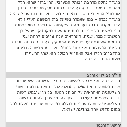
מוגדר כחלק מרחבת הכותל המערבי, הרי ברור שהוא חלק
מהכותל המערבי והוא לא צריך להיות חלק מהרחבה. כיוון
שהכותל המערבי הוגדר כמקום קדוש בתקנות, וגם אם לא היה
מוגדר ככזה – כמו שאמרה נשיאת בית המשפט העליון לא
צריך תקנות כדי לדעת מהם המקומות הקדושים המפורסמים –
הרי ראשית כל צריכים להתייחס אליו כמקום קדוש על כך
המשתמע מכך. שנית, האחראים עליו צריכים להיות שני
הגופים שציינתם על פי מצוות המחוקק ולא יכול להיות וויכוח.
כל יתר הפעולות הענייניות לכותל כולו כמו אבטחה נובעות
מהדברים הללו אבל האחראי הכולל הוא שתי הרשויות
שציינתי. תודה רבה.
היו"ר זבולון אורלב
¶
תודה רבה. אני מבקש לעשות סבב בין הרשויות השלטוניות.
אני מבקש שוב אם אפשר, הנושא שלנו הוא הסדרת הרשות
השלטונית האחראית על הכותל הקטן, כל מי שיבקש רשות
דיבור שיתייחס לעמדה בנושא זה, מי צריך להיות הרשות
השלטונית שיש לו אחריות כוללת כפי שיש אחריות כוללת לכל
מקום קדוש אחר במדינת ישראל.
יהושע דורפמן
¶