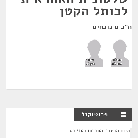
לכותל הקטן
ח"כים נוכחים
זבולון
אורי
אורלב
מקלב
פרוטוקול
¶
ועדת החינוך, התרבות והספורט