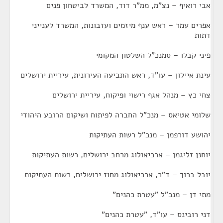
אבי רואיף – נצ"מ, ממ"ר דוד, המשרד לביטחון פנים
אפרים עמר – ראש ענף מיזמים ועזבונות, המשרד לענייני
דתות
פיני קבלו – סמנכ"ל השלטון המקומי
עינת איילון – עו"ד, ראש התביעה העירונית, עיריית ירושלים
צחי כץ – מנהל אגף רישוי ופיקוח, עיריית ירושלים
שלומי אטיאס – מנכ"ל החברה לפיתוח ושיקום הרובע היהודי
יהושע דורפמן – מנכ"ל רשות העתיקות
יוחנן זליגמן – ארכיאולוג מרחב ירושלים, רשות העתיקות
יובל ברוך – ד"ר, ארכיאולוג מחוז ירושלים, רשות העתיקות
מתי דן – מנכ"ל "עטרת כהנים"
דני רובינס – עו"ד, "עטרת כהנים"