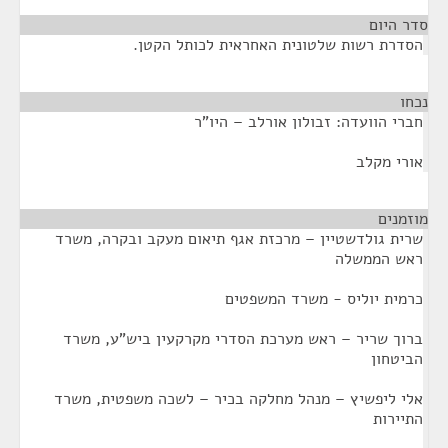
סדר היום
הסדרת רשות שלטונית האחראית לכותל הקטן.
נכחו
¶
חברי הוועדה: זבולון אורלב – היו"ר
אורי מקלב
מוזמנים
¶
שרית גולדשטיין – מרכזת אגף תיאום מעקב ובקרה, משרד
ראש הממשלה
כרמית יוליס - משרד המשפטים
ברוך שריר – ראש מערכת הסדרי מקרקעין ביש"ע, משרד
הביטחון
אלי ליפשיץ – מנהל מחלקה בכיר – לשכה משפטית, משרד
התיירות