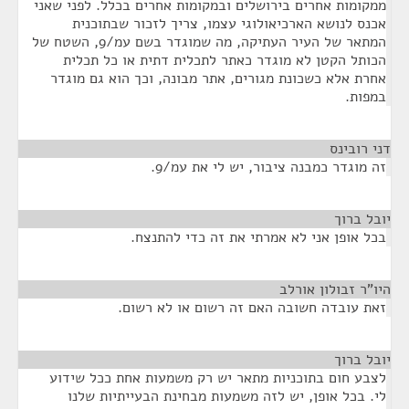
ממקומות אחרים בירושלים ובמקומות אחרים בכלל. לפני שאני
אכנס לנושא הארכיאולוגי עצמו, צריך לזכור שבתוכנית
המתאר של העיר העתיקה, מה שמוגדר בשם עמ/9, השטח של
הכותל הקטן לא מוגדר כאתר לתכלית דתית או כל תכלית
אחרת אלא כשכונת מגורים, אתר מבונה, וכך הוא גם מוגדר
במפות.
דני רובינס
¶
זה מוגדר כמבנה ציבור, יש לי את עמ/9.
יובל ברוך
¶
בכל אופן אני לא אמרתי את זה כדי להתנצח.
היו"ר זבולון אורלב
¶
זאת עובדה חשובה האם זה רשום או לא רשום.
יובל ברוך
¶
לצבע חום בתוכניות מתאר יש רק משמעות אחת ככל שידוע
לי. בכל אופן, יש לזה משמעות מבחינת הבעייתיות שלנו