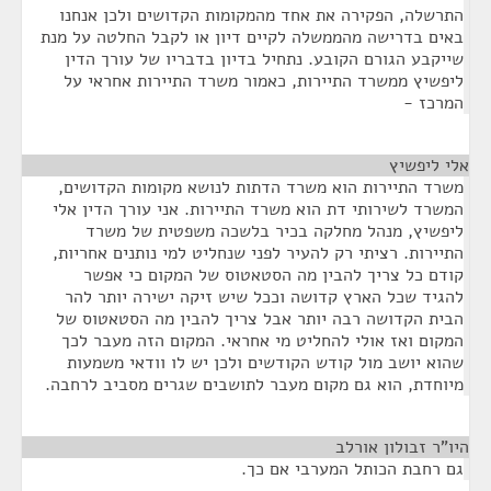
התרשלה, הפקירה את אחד מהמקומות הקדושים ולכן אנחנו
באים בדרישה מהממשלה לקיים דיון או לקבל החלטה על מנת
שייקבע הגורם הקובע. נתחיל בדיון בדבריו של עורך הדין
ליפשיץ ממשרד התיירות, כאמור משרד התיירות אחראי על
המרכז -
אלי ליפשיץ
¶
משרד התיירות הוא משרד הדתות לנושא מקומות הקדושים,
המשרד לשירותי דת הוא משרד התיירות. אני עורך הדין אלי
ליפשיץ, מנהל מחלקה בכיר בלשכה משפטית של משרד
התיירות. רציתי רק להעיר לפני שנחליט למי נותנים אחריות,
קודם כל צריך להבין מה הסטאטוס של המקום כי אפשר
להגיד שכל הארץ קדושה וככל שיש זיקה ישירה יותר להר
הבית הקדושה רבה יותר אבל צריך להבין מה הסטאטוס של
המקום ואז אולי להחליט מי אחראי. המקום הזה מעבר לכך
שהוא יושב מול קודש הקודשים ולכן יש לו וודאי משמעות
מיוחדת, הוא גם מקום מעבר לתושבים שגרים מסביב לרחבה.
היו"ר זבולון אורלב
¶
גם רחבת הכותל המערבי אם כך.