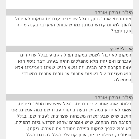
היו"ר זבולון אורלב
¶
אם הבנתי אותך נכון, בגלל שדיירים עוברים המקום לא יכול
להפך למקום קדוש במובן כמו שהכותל המערבי בקנה מידה
קטן יותר?
אלי ליפשיץ
¶
המקום לא יכול לשמש כמקום תפילה קבוע בגלל שדיירים
עוברים ואם יהיו מלא מתפללים תהיה בעיה. דבר נוסף הוא
עצם הקרבה להר הבית, זה נושא רגיש שאינו מעניינינו אלא
הוא מעניינם של רשויות אחרות או גופים אחרים במשרדי
הממשלה.
היו"ר זבולון אורלב
¶
כלומר אתה אומר שני דברים. בגלל שיש שם מספר דיירים,
שאני לא יודע כמה יש ובעת ביקורי עברו שם כמה אנשים. אני
חושב שיש שבע עשרה משפחות שצריכות לעבור שם. בגלל
הסיבה הזו המקום, שיש אומרים שהוא הקדוש ביות לתפילה,
לא יכול להפך למקום תפילה מסודר עם תאורה, ניקיון,
ספסלים, נטילת ידיים, ארון קודש? בגלל זה וגם בגלל