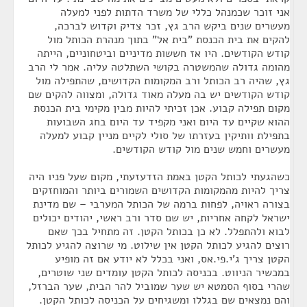
אני זוכר שכמנהל כללי של משרד הדתות לפני למעלה
מעשרים שנים ביקש הרב גץ, זכר צדיק וקדוש לברכה,
להקים את בית הכנסת "בית אל" בתוך מנהרת הכותל מול
קודש הקודשים. היו אז חששות מדיניים וביטחוניים, הייתה
מהומה גדולה שהמשטרה בקושי השתלטה עליה. אמר לי הרב
גץ, שהיה רב הכותל ורב המקומות הקדושים, שהתפילה מול
קודש הקודשים יש בה מעלה מאוד גדולה, ומצווה להקים שם
מקום תפילה קבוע. אכן זכיתי להיות מבין מקימי בית הכנסת
ההוא שקיים עד היום ואני מקפיד עד היום בחג השבועות
בתפילת וותיקין בעזרתו של סולי לקיים מניין קבוע למעלה
מעשרים וחמש שנים מול קודש הקודשים.
כשהגעתי לכותל הקטן באמת הזדעזעתי, מקום שעל פניו היה
צריך להיות מהמקומות הקדושים השמורים ביותר והמוחזקים
בצורה ראויה, לפחות ברמה של הכותל המערבי – שם מדינת
ישראל לקחה אחריות, יש שם סדר ורב ראשי, יהודים יכולים
לבוא ולהתפלל. לא כן בכותל הקטן. זה מתחיל בכך שאם
רוצים להגיע לכותל הקטן אין שילוט. מי שרוצה להגיע לכותל
הקטן צריך ג'י.פי.אס, ואני בכלל לא יודע אם זה מופיע
במכשיר הניווט. בכניסה לכותל הקטן עומדים שני שוטרים,
שהרי בסוף הסמטא יש שער שמוביל להר הבית, שער הברזל,
והם נמצאים שם בגללו ומשגיחים על הכניסה לכותל הקטן.