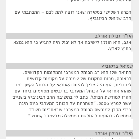
הפרק השלישי בסקירה שאני רוצה לתת לכם – התכתבתי עם
הרב שמואל רבינוביץ.
היו"ר זבולון אורלב
¶
אגב, הוא הוזמן לישיבה אך לא יכול היה להגיע כי הוא נמצא
בחוץ לארץ.
שמואל ברקוביץ
¶
התואר שלו הוא רב הכותל המערבי והמקומות הקדושים.
לכאורה, מכוח התקנות של שמירה על מקומות קדושים
ליהודים, הוא היה צריך להיות האחראי על הכותל הקטן כמו
שהוא אחראי על הכותל המערבי בהיבטים מסוימים ביחד עם
הקרן למורשת הכותל. כתב לי בתשובה הרב רבינוביץ בשניים
עשר למרץ 2006: "האחריות על הכותל המערבי כיום הינה
בידי הקרן למורשת הכותל המערבי שבאחריות משרד
הממשלה בהתאם להחלטת הממשלה מדצמבר 2004."
היו"ר זבולון אורלב
¶