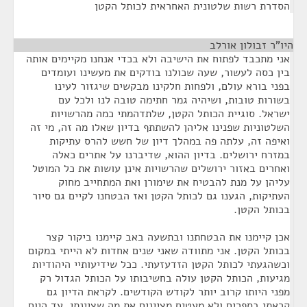
הסדרת רשות שלטונית האחראית לכותל הקטן
היו"ר זבולון אורלב
¶
אני מתכבד לפתוח את הישיבה ולא בכדי אנחנו מקיימים אותה
בין כסה לעשור, שעה שכולנו בודקים את מעשינו ועומדים
בפני בורא עולם, ולפחות חלקינו מבקשים שיגזור לעינו
בשורות טובות, ושיהיה גמר חתימה טובה לנו ולכל עם
ישראל. סוגיית הכותל הקטן, שלתדהמתי כמה מהרשויות
השלטוניות שפנינו אליהן להשתתף בדיון שאלו מה זה, מי זה
ואיפה זה, עלתה פה במהלך דיון של חשש להרס עתיקות
במזרח ירושלים. בדיון ההוא, שדיברנו על אתרים כאלה
ואחרים באזור ירושלים שהרשויות אינן עושות את כל המוטל
עליהן על מנת להבטיח את שימורן ואת המתחייב מחוק
העתיקות, הגענו גם לכותל הקטן ואז הבטחנו לקיים גם סיור
בכותל הקטן.
אכן קיימנו את הבטחתנו ובתשעה באב קיימנו ביקור קצר
בכותל הקטן. אני מתוודה שאני שנים אחדות לא הייתי במקום
וכשהגעתי לכותל הקטן הזדעזעתי. ככל שידיעותיי היהודיות
מגיעות, הכותל הקטן עולה בחשיבותו על הכותל הגדול רק
מפני היותו קרוב יותר לקודש הקודשים. לקראת הדיון גם
קראתי בספרים ולא מעטים מציינים את מה שציינתי. עד היום