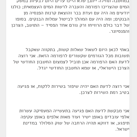
במחשבה תחילה ייתכן שלא היינו עדים היום לבעיות במשק
המים שהצריכו רפורמה והעברה לרשות המים העצמאית; כולנו
יודעים מה היה עם ועדת בכר והוצאת קרנות הפנסיה מן
הבנקים; ומה היה עם המהלך לביטול עמלות הבנקים. בסופו
של דבר כולם הרוויחו ורק גורם אחד הפסיד – התושב, הצרכן
והפנסיונר.
באתי לכאן היום לשאול שאלות קשות, בתקווה שאקבל
תשובות מכל הגורמים שקשורים לרפורמה הזאת. אני רוצה
לדעת האם הרפורמה אכן תוביל לצמצום החשבון החודשי של
הצרכן הישראלי, או שמא החשבון החודשי יגדל.
אני רוצה לדעת האם יהיה שיפור בשירות ללקוח, או פגיעה
בטיב רמת השירות לצרכן.
אני מבקשת לדעת האם פגיעה בתעשייה המעסיקה עשרות
אלפי עובדים באופן ישיר ועוד מאות אלפים באופן עקיפה
תיפגע, או דווקא תהיה הרחבה של שוק הסלולר במדינת
ישראל.