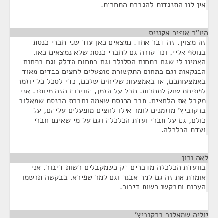
אין לנו התנגדות להגברת התחרות.
היו"ר אופיר אקוניס
¶
זה מצוין. זה דבר אחד. נמצאים כאן עוד שני חברי כנסת
בנוסף אליי, וכך קורה גם לחברי כנסת שלא נמצאים כאן.
האמינו לי שגם בתחום הסלולר וגם בתחום הדלק וגם בתחום
הבנקאות וגם בתחום התקשורת מופעלים לחצים כבדים מאוד
באמצעותכם, או באמצעות שליחים שלכם, כדי לסכל כל יוזמה
לפתיחת שוק לתחרות. חבל על הזמן, הוויכוח הזה מיותר. אני
מקבל את הלחצים. חבר הכנסת שאמה וחברת הכנסת שמאלוב
ברקוביץ' מוזמנים לומר אילו לחצים מופעלים עליהם, על
כולם, גם על חברי ועדת הכלכלה וגם על מי שאינם חברי
ועדת הכלכלה.
לאה ורון
¶
בוועדת הכלכלה מדברים רק כשמקבלים רשות דיבור. אני
אומרת את זה גם למר אבנר וגם למר שפירא. בבקשה תרשמו
הערות ותבקשו רשות דיבור.
יוליה שמאלוב ברקוביץ'
¶