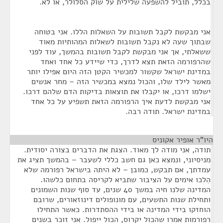
בכלל, תוביל להשפעה שלילית על שוק הסלולר, או לא.
אני מבקשת לקבל תשובות על השאלות הללו. אני בטוחה
שבתוך שעה לא נקבל תשובות לשאלות המהותיות מאוד
ששאלתי, אך אני מבקשת לקבל תשובות בהמשך, עוד לפני
שהרפורמה הזאת תצא לדרך, כדי שיידע כל אחד ואחד
במדינת ישראל שקשור למכשיר הקטן הזה היום אפילו יותר
מאשר לילד שלו, והכול נמצא במכשיר הזה – מחר אנשים
ישלמו דרכו, או יקבלו את תוצאות בדיקות הדם שלהם דרכו.
אני מבקשת לדעת איך הרפורמה הזאת תשפיע על כל אחד
במדינת ישראל. תודה רבה.
היו"ר אופיר אקוניס
¶
תודה, אני מודה לך מאוד. הצגת את הדברים בצורה יסודית.
מניסיוני, ונמצא כאן גם חשב כללי לשעבר – בהמשך תציג את
עמדתך, אם תבקש, כמובן – לא היתה בישראל רפורמה שלא
הִלכו אימים על הציבור שתביא לקריסה בתחום כלשהו.
המדינה שלנו חיה במשך 40 שנים, עד סוף שנות השמונים
ותחילת שנות התשעים, עם מונופולים דינוזאורים, שרובם
הוחזקו בידי המדינה או בידי ההסתדרות. כאשר התחילו
רפורמות אמרו שהכול יקרוס, הכול ייפול. אני זוכר בשנים