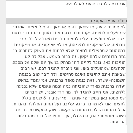
אני רוצה להגיד שאני לא לחיצה.
היו"ר אופיר אקוניס
¶
לא אמרתי שאת, או שמאן דהוא או מאן דהיא לחיצים. אמרתי
שמופעלים לחצים. יקום חבר כנסת אחד מתוך 120 חברי כנסת
ויגיד שלא מופעלים עליו לחצים כבדים מאוד של כל מיני
גורמים, של טייקונים למיניהם, או לא טייקונים, או טייקונים
בהתהוות שמפעילים לחצים שלא לפתוח את השוק לתחרות כי
נתח הרווחים שלהם יקטן. זה ברור כשמש. אבל זה לא
הוויכוח כאן. נוכל לקיים דיון מרתק במשך יום שלם על מסכת
הלחצים שמופעלים כאן. אני מוכרח להגיד לכם, יש רבים
שבאמת אינם לחיצים ואינם סחיטים, וזה דבר טוב בכנסת
השמונה-עשרה, זאת כנסת מאוד צרכנית. אני עומד בראש
ועדה צרכנית מאוד שהוכיחה כמה וכמה פעמים שלא נכנעה
ללחצים. אני חייב להגיד לך, מר דוד אבנר, יש דברים
שמוסמסו כאן במשך 12 שנים ו-10 שנים ו-6 שנים בגלל
לחצים. אני לא מדבר כרגע עליכם ועל תחום הסלולר בהכרח,
אבל בתחום הדלק ובתחום הבנקאות ושוק התקשורת דברים
פשוט מוסמסו להם, התגלגלו, אך בסופו של דבר מתקבלות
הכרעות.