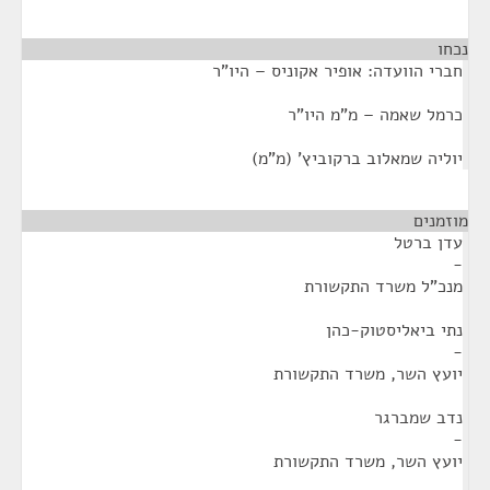
נכחו
¶
חברי הוועדה: אופיר אקוניס – היו"ר
כרמל שאמה – מ"מ היו"ר
יוליה שמאלוב ברקוביץ' (מ"מ)
מוזמנים
¶
עדן ברטל
-
מנכ"ל משרד התקשורת
נתי ביאליסטוק-כהן
-
יועץ השר, משרד התקשורת
נדב שמברגר
-
יועץ השר, משרד התקשורת