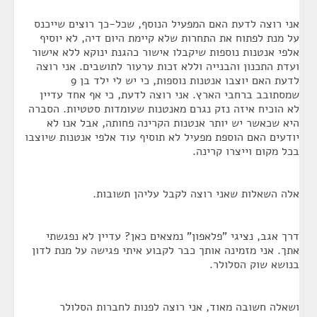
אני רוצה לדעת האם המפעיל הנוסף, שכל-כך רוצים שייכנס
על מנת לפתוח את התחרות שלא קיימת היום דיה, לא יוסיף
אלפי אנטנות נוספות שיקבלו אישור כהגנת ינוקא ללא אישור
ועדת התכנון והבנייה וללא זכות ערעור לתושבים. אני רוצה
לדעת האם יוצבו אנטנות נוספות, כי יש לי ילד בן 9
שמסתובב ברחבי הארץ. אני רוצה לדעת, כי אף אחד עדיין
לא הוכיח איזה נזק נגרם מאנטנות שעומדות סטטיות. הסברה
היא שכאשר יש יותר אנטנות הקרינה פחותה, אבל אנו לא
יודעים האם הוספת מפעיל לא תוסיף עוד אלפי אנטנות שיוצבו
בכל מקום וייצרו קרינה.
אלה השאלות שאני רוצה לקבל עליהן תשובות.
דרך אגב, נציגי "פלאפון" נמצאים כאן? עדיין לא נפגשתי
אתך. אני מזמינה אותך כבר לקבוע איתי פגישה על מנת לדון
בנושא שוק הסלולר.
ושאלה חשובה מאוד, אני רוצה לפנות לחברות הסלולר