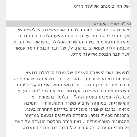
של חה"כ מנחם אליעזר מוזס
היו"ר אופיר אקוניס
¶
צהרים טובים. אני מתכבד לפתוח את הישיבה השלישית של
ועדת הכלכלה היום. על סדר היום הצעות לסדר היום (דיון
מהיר): הרפורמות בשוק תקשורת הסלולר בישראל, של חברת
הכנסת יוליה שמאלוב ברקוביץ', של חבר הכנסת חמד עמאר
ושל חבר הכנסת אליעזר מוזס.
למעשה זאת הישיבה השנייה של ועדת הכלכלה בנושא
הפחתת דמי הקישוריות. יזמתי ישיבה בנושא הזה שהתקיימה
בחדר אחר בבניין הזה ב-10 במאי 2010. אני מבקש לפתוח
בציטוט מסיכום הישיבה הקודמת בנושא הזה: "חברי ועדת
הכלכלה תומכים בעניין הזה" – כלומר בהפחתת דמי
הקישוריות ובמתווה שהציע משרד התקשורת – "תמיכה
מלאה. כמובן שאנחנו מעוניינים בקידום התחרות בענף,
בהכנסת מפעיל נוסף, בהורדת תעריפים ובעצם בערעור
ההגמוניה הטריאפולית". זאת היתה החלטת הוועדה על דעת
כל חברי הוועדה. זה סיכום של דברי רוב חברי הוועדה.