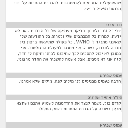
שהמפעילים הנוכחיים לא מתנגדים להגברת התחרות על-ידי
הכנסת מפעיל רביעי.
דוד אבנר
¶
צריך לחזור ולערוך בדיקה מעמיקה של כל הדברים. אם לא
ידעת, למרות כל המכתבים שלי ולמרות כל ההודעות שלי
שאינני מתנגד ל-MVNO, כל פעולה שתיעשה ברצון בין
חברה לחברה, כשרה. אני מתנגד לפעולת הרגולטור. אני
כמובן לא יכול להסכים לכך שתיכנס לביתי ותיקח לי חדר,
לזה אני לא מסכים, אבל אשמח להשכיר את החדר מרצוני.
עמוס שפירא
¶
הרבה פעמים מכניסים לנו מילים לפה, מילים שלא אמרנו.
היו"ר אופיר אקוניס
¶
קודם כול, נשמח לנצל את ההזדמנות לשמוע אתכם ושתצא
מכאן בשורה על הגברת התחרות בשוק הסלולר.
עמוס שפירא
¶