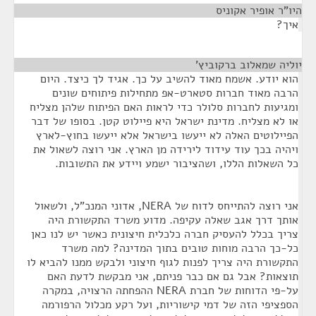
היו"ר אופיר אקוניס
¶
איך?
יוליה שמאלוב ברקוביץ'
¶
הוא יודע. אשמח מאוד להשיב על כך. אגיד לך כיצד. היום
הרבה מאוד חברות סטארט-אפ מתחילות פיתוחים שונים
ומגיעות לחברות סלולר כדי לראות האם הפיתוח שלהן מצליח
או לא מצליח. מדינת ישראל היא פיילוט קטן. בסופו של דבר
הפיילוטים האלה לא ייעשו בישראל אלא ייעשו בחוץ-לארץ
ויהיה בכך עוד עידוד לירידה מן הארץ. אני רוצה לשאול את
כל השאלות הללו, ושהציבור ישמע ויידע את התשובות.
אני רוצה להתייחס לדוח של NERA, אדוני המנכ"ל, ולשאול
אותך דרך אגב שאלה עקיפה. מדוע משרד התקשורת היה
צריך בכלל להעסיק חברה כלכלית חיצונית כאשר יש לנו כאן
כל-כך הרבה מוחות טובים בתוך המדינה? למה משרד
התקשורת היה צריך לפנות לגוף חיצוני ולבקש ממנו להביא לו
תוצאות? אבל גם אם כבר פניתם, אני מבקשת לדעת האם
על-פי הדוחות של חברת NERA ההפחתה הרצויה, במקרה
הספציפי הזה של דמי קישוריות, ועל רקע מכלול הרפורמה