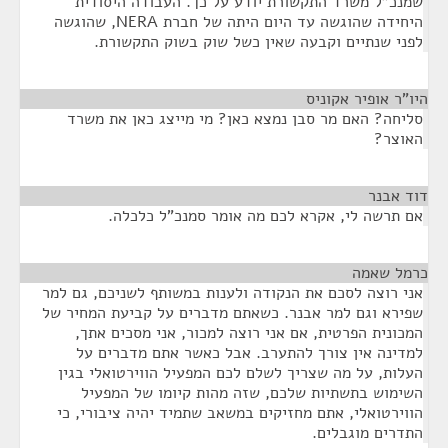
שמנכ"ל משרד התקשורת יודע על כך. העבודה היסודית
היחידה שהוגשה עד היום היתה של חברת NERA, שהוגשה
לפני שנתיים וקבעה שאין כשל שוק בשוק התקשורת.
היו"ר אופיר אקוניס
¶
סליחה? האם מר סבן נמצא כאן? מי מייצג כאן את משרד
האוצר?
דוד אבנר
¶
אם תרשה לי, אקרא לכם מה אומר סמנכ"ל כלכלה.
כרמל שאמה
¶
אני רוצה לסכם את הנקודה ולענות במשותף לשניכם, גם למר
שפירא וגם למר אבנר. כשאתם מדברים על קביעת המחיר של
המכונית הפרטית, אם אני רוצה למכור, אני מסכים אתך,
למדינה אין צורך להתערב. אבל כאשר אתם מדברים על
העלות, על מה שצריך לשלם לכם המפעיל הווירטואלי בגין
השימוש בתשתיות שלכם, שזה מהות קיומו של המפעיל
הווירטואלי, אתם מחזיקים במשאב שתמיד יהיה ציבורי, כי
התדרים מוגבלים.