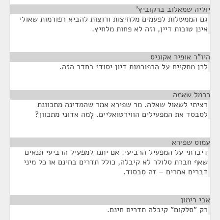
יוליה שמאלוב ברקוביץ'
¶
גם הממשלות לפעמים מלחיצות ורוצות להביא רפורמות שאולי
אינן טובות דיין, וזה לא פחות מלחיץ.
היו"ר אופיר אקוניס
¶
לכן מתקיים על הרפורמות דיון יסודי בחדר הזה.
כרמל שאמה
¶
רציתי לשאול שאלה. מר שפירא אמר שהמדינה מתכוונת
לסבסד את המפעילים הווירטואליים. לְמה אדוני מתכוון?
עמוס שפירא
¶
דיברתי על המפעיל הרביעי. אם יתנו למפעיל הרביעי תנאים
שאף חברת סלולר לא קיבלה, כולל תדרים בחינם או כל מיני
דברים אחרים – זה סבסוד.
אבי רימון
¶
רק "סלקום" קיבלה תדרים חינם.