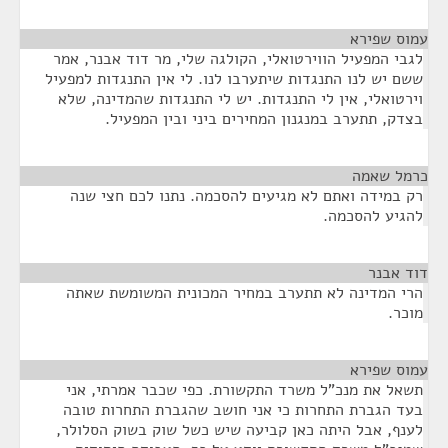
עמוס שפירא
¶
לגבי המפעיל הווירטואלי, הקולגה שלי, מר דוד אבנר, אמר
ששם יש לנו התנגדות שיתערבו לנו. לי אין התנגדות למפעיל
וירטואלי, אין לי התנגדות. יש לי התנגדות שהמדינה, שלא
בצדק, תתערב במנגנון המחירים ביני ובין המפעיל.
כרמל שאמה
¶
רק במידה ואתם לא מגיעים להסכמה. נתנו לכם חצי שנה
להגיע להסכמה.
דוד אבנר
¶
הרי המדינה לא תתערב במחיר המכונית המשומשת שאתה
מוכר.
עמוס שפירא
¶
תשאל את מנכ"ל משרד התקשורת. כפי שכבר אמרתי, אני
בעד הגברת התחרות כי אני חושב שהגברת התחרות טובה
לענף, אבל היתה כאן קביעה שיש כשל שוק בשוק הסלולר,