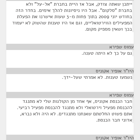
ייתכן שאתה צודק, אבל אז היית בחברת "אל-על" ולא
בחברת "סלקום". אבל היו ניסיונות להלך אימים. בחדר הזה
בחודש יוני 2009 בתוך פחות מ-3 שעות אישרנו את הפעלת
המפעילים הווירטואליים, וגם אז היו טענות שהשוק לא יעמוד
בכך ושאין מספיק מקום.
עמוס שפירא
¶
גם על כך לא היתה טענה.
היו"ר אופיר אקוניס
¶
נשמעו טענות. לא אמרתי שעל-ידך.
עמוס שפירא
¶
חבר הכנסת אקוניס, אף אחד מן הקולגות שלי לא מתנגד
להכנסת מפעיל וירטואלי ולא מתנגד להכנסת מפעיל רביעי.
אתם פשוט החלטתם שאנחנו מתנגדים. לא היה ולא נברא,
אדוני חבר הכנסת.
היו"ר אופיר אקוניס
¶