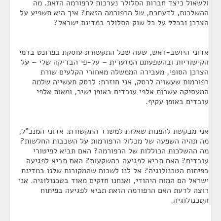
ולשאול כיצד חברות הסלולר נערכות לרפורמה הזאת. מה
ההשלכות, לדעתכם, של הרפורמה הזאת? איך היא תשפיע על
הצרכן ובכלל על כל שוק הסלולר במדינת ישראל?
אדוני היושב-ראש, שעה שכל התקשורת עוסקת בפרונט בדמי
הקישוריות ובהשפעתם המזערית – על-פי הבדיקה שלי – על
הצרכן הסופי, מעבירה הממשלה מאחורי הקלעים שורת
רפורמות שעשויה לרסק, אני חוזרת: לרסק תעשייה שלמה
המעסיקה עשרות אלפי עובדים באופן ישיר, ומאות אלפי
עובדים באופן עקיף.
אני מבקשת להפנות שאלות למשרד התקשורת. אדוני המנכ"ל,
מה תהיה השפעה של מכלול הרפורמות על השכבות החלשות?
מה ההשלכות הכוללות של הרפורמה? האם תביא לפיטורי
עובדים? האם תביא לפגיעה בהשקעות? האם תביא לפגיעה
בפיתוח הטכנולוגיה? אל לנו לשכוח שהמקורות שלנו במדינת
ישראל הם המוח היהודי, ואנחנו חזקים מאוד בטכנולוגיה. אני
רוצה לדעת האם הרפורמה הזאת תביא לפגיעה בפיתוח
הטכנולוגיה.