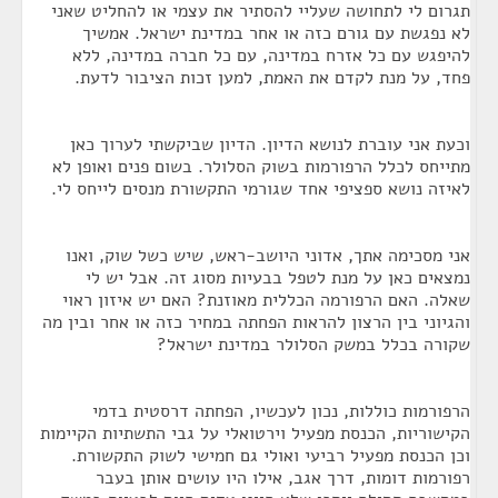
תגרום לי לתחושה שעליי להסתיר את עצמי או להחליט שאני
לא נפגשת עם גורם כזה או אחר במדינת ישראל. אמשיך
להיפגש עם כל אזרח במדינה, עם כל חברה במדינה, ללא
פחד, על מנת לקדם את האמת, למען זכות הציבור לדעת.
וכעת אני עוברת לנושא הדיון. הדיון שביקשתי לערוך כאן
מתייחס לכלל הרפורמות בשוק הסלולר. בשום פנים ואופן לא
לאיזה נושא ספציפי אחד שגורמי התקשורת מנסים לייחס לי.
אני מסכימה אתך, אדוני היושב-ראש, שיש כשל שוק, ואנו
נמצאים כאן על מנת לטפל בבעיות מסוג זה. אבל יש לי
שאלה. האם הרפורמה הכללית מאוזנת? האם יש איזון ראוי
והגיוני בין הרצון להראות הפחתה במחיר כזה או אחר ובין מה
שקורה בכלל במשק הסלולר במדינת ישראל?
הרפורמות כוללות, נכון לעכשיו, הפחתה דרסטית בדמי
הקישוריות, הכנסת מפעיל וירטואלי על גבי התשתיות הקיימות
וכן הכנסת מפעיל רביעי ואולי גם חמישי לשוק התקשורת.
רפורמות דומות, דרך אגב, אילו היו עושים אותן בעבר