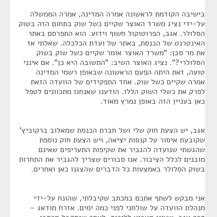
בישיבה הקודמת לראשונה אמרה המדינה, אמרה הממשלה
על-ידי נציג משרד האוצר שקיים כשל שוק בתחום הזה בשוק
הסלולר. אגב, הפרוטוקול חשוף וידוע. הוא התפרסם באתר
האינטרנט של הכנסת, באתר של ועדת הכלכלה. שאלתי אז
את מר סבן: "משרד האוצר אומר שקיים כשל שוק בשוק
הסלולרי?". נציג האוצר השיב: "התשובה היא כן". אם אינני
טועה, זאת היתה הפעם הראשונה שבאופן רשמי המדינה
אמרה שקיים כשל שוק. אחד התפקידים של הוועדה הזאת
לפרק את כשלי השוק הללו. הודענו שאנחנו מתכוונים לטפל
כאן בעניין הזה באופן נמרץ מאוד.
אגב, יש הצעת חוק שלי ושל חברת הכנסת שמאלוב ברקוביץ'
שקובעת איסור על קנסות יציאה, ויש הצעת חוק נוספת
שהגשתי שנועדה להגביר את שקיפות התעריפים שאינם
מובנים לכלל הציבור. אנו סבורים שצריך להגביר את התחרות
בשוק הסלולר באמצעות כל הדברים שהצגנו כאן ואחרים.
אני מבקש לשתף אתכם במכתב שקיבלתי, שהונח על-ידי
מנהלת הוועדה על שולחני לפני כמה ימים. אזרח מודאג –