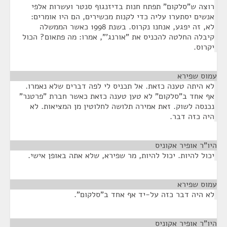
רוצה ש"סלקום" תפתח חנות בדיזנגוף סנטר ועשרות אלפי
אנשים יסתערו עליה כדי לקנות מכשירים, הם היו אומרים:
לא, זה יפגע, אנחנו נקרוס. בשנת 1998 כאשר הממשלה
קיבלה החלטה להכניס את "אורנג'", אמרו: מה פתאום? הכול
יקרוס.
עמוס שפירא
¶
לא היתה טענה כזאת. אל תכניס לי לפה דברים שלא נאמרו.
אף אחד ב"סלקום" לא טען טענה כזאת כאשר חברת "פרטנר"
נכנסה לשוק. זאת אמירה תלושה לחלוטין מן המציאות. לא
היה כזה דבר.
היו"ר אופיר אקוניס
¶
יכול להיות. יכול להיות, מר שפירא, שלא אתה באופן אישי.
עמוס שפירא
¶
לא היה דבר כזה על-יד אף אחד ב"סלקום".
היו"ר אופיר אקוניס
¶