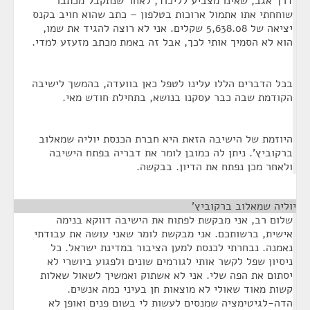
דרך אגב, שאינו מצביע לליכוד, לאחר שנתקבל מכתבו
שוחחתי אתו אתמול ארוכות בטלפון – כתב שהוא חויב בקנס
יציאה של 5,638.08 שקלים. אני לא רוצה להגיד את שמו,
הוא לא הסמיך אותי לכך, אבל זה באמת מכתב מזעזע למדי.
בכל הדברים הללו עלינו לטפל כאן בוועדה, בהמשך לישיבה
הקודמת שבה כבר עסקנו בנושא, בתחילת חודש מאי.
היוזמת של הישיבה הזאת היא חברת הכנסת יוליה שמאלוב
ברקוביץ'. ניתן לה כמובן לומר את דבריה בפתח הישיבה
ולאחר מכן נפתח את הדיון. בבקשה.
יוליה שמאלוב ברקוביץ'
¶
שלום רב, אני מבקשת לפתוח את הישיבה דווקא בנימה
אישית, ברשותכם. אני מבקשת לומר שאני עושה את עבודתי
נאמנה. נבחרתי לכנסת למען הציבור במדינת ישראל. כל
ניסיון שפל לקשר אותי לגורמים שונים ולפגוע ביושרי לא
יסתום את הפה שלי. אני לא אשתוק ואמשיך לשאול שאלות
קשות מאוד שאולי לא מוצאות חן בעיני כמה אנשים.
הדה-לגיטימציה שמנסים לעשות לי בשום פנים ואופן לא