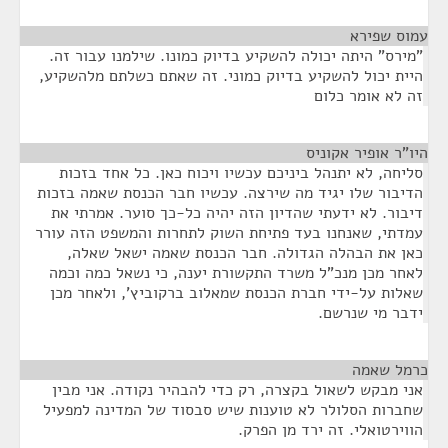
עמוס שפירא
¶
"מירס" היתה יכולה להשקיע בדיוק כמונו. שילמנו עבור זה.
היית יכול להשקיע בדיוק כמוני. זה שאתם כשלתם מלהשקיע,
זה לא אומר כלום
היו"ר אופיר אקוניס
¶
סליחה, לא יתנהל ביניכם עכשיו ויכוח כאן. כל אחד בזכות
הדיבור שלו יגיד מה שירצה. עכשיו חבר הכנסת שאמה בזכות
דיבור. לא ידעתי שהדיון הזה יהיה כל-כך סוער. אמרתי את
עמדתי, שאנחנו בעד פתיחת השוק לתחרות והמשפט הזה עורר
כאן את הבהלה הגדולה. חבר הכנסת שאמה ישאל שאלה,
לאחר מכן מנכ"ל משרד התקשורת יענה, כי נשאל כמה וכמה
שאלות על-ידי חברת הכנסת שמאלוב ברקוביץ', ולאחר מכן
ידבר מי שנרשם.
כרמל שאמה
¶
אני מבקש לשאול בקצרה, רק כדי להבהיר נקודה. אני מבין
שחברות הסלולר לא טוענות שיש סבסוד של המדינה למפעיל
הווירטואלי. זה ירד מן הפרק.