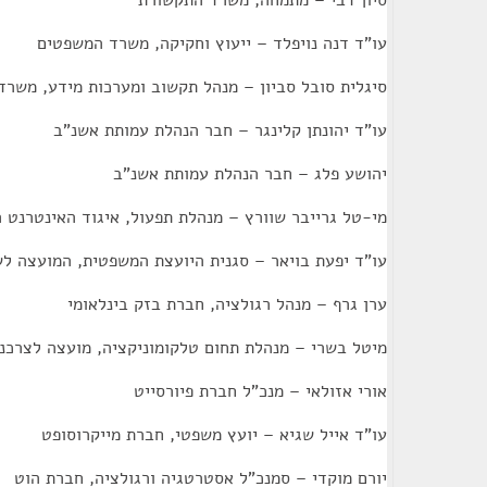
סיון דבי – מתמחה, משרד התקשורת
עו"ד דנה נויפלד – ייעוץ וחקיקה, משרד המשפטים
סיגלית סובל סביון – מנהל תקשוב ומערכות מידע, משרד 
עו"ד יהונתן קלינגר – חבר הנהלת עמותת אשנ"ב
יהושע פלג – חבר הנהלת עמותת אשנ"ב
מי-טל גרייבר שוורץ – מנהלת תפעול, איגוד האינטרנט 
עו"ד יפעת בויאר – סגנית היועצת המשפטית, המועצה לש
ערן גרף – מנהל רגולציה, חברת בזק בינלאומי
מיטל בשרי – מנהלת תחום טלקומוניקציה, מועצה לצרכנ
אורי אזולאי – מנכ"ל חברת פיורסייט
עו"ד אייל שגיא – יועץ משפטי, חברת מייקרוסופט
יורם מוקדי – סמנכ"ל אסטרטגיה ורגולציה, חברת הוט