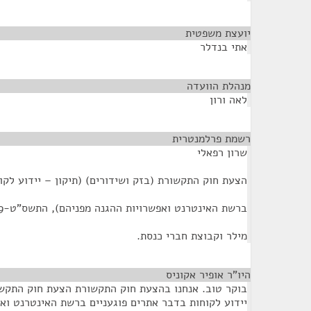
יועצת משפטית
¶
אתי בנדלר
מנהלת הוועדה
¶
לאה ורון
רשמת פרלמנטרית
¶
שרון רפאלי
הצעת חוק התקשורת (בזק ושידורים) (תיקון – יידוע לקו
ברשת האינטרנט ואפשרויות ההגנה מפניהם), התשס"ט-2009 של חה"כ אלכס
מילר וקבוצת חברי כנסת.
היו"ר אופיר אקוניס
¶
בוקר טוב. אנחנו בהצעת חוק התקשורת הצעת חוק התקשור
יידוע לקוחות בדבר אתרים פוגעניים ברשת האינטרנט וא