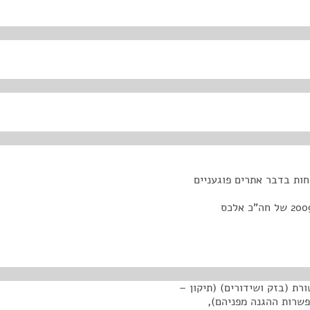
חות בדבר אתרים פוגעניים
ת (בזק ושידורים) (תיקון –
פשרות ההגנה מפניהם),