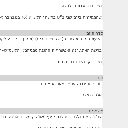
מישיבת ועדת הכלכלה
שהתקיימה ביום שני כ"ט בחשוון התש"ע (16 בנובמבר 2009) בשעה 10:00
סדר היום
הצעת חוק התקשורת (בזק ושידורים) (תיקון – יידוע לקו
ברשת האינטרנט ואפשרויות ההגנה מפניהם), התשס"ט-2009, של חה"כ אלכס
מילר וקבוצת חברי כנסת.
נכחו
¶
חברי הוועדה: אופיר אקוניס – היו"ר
אלכס מילר
מוזמנים
¶
עו"ד ליאת גלזר – עוזרת יועץ משפטי, משרד התקשורת