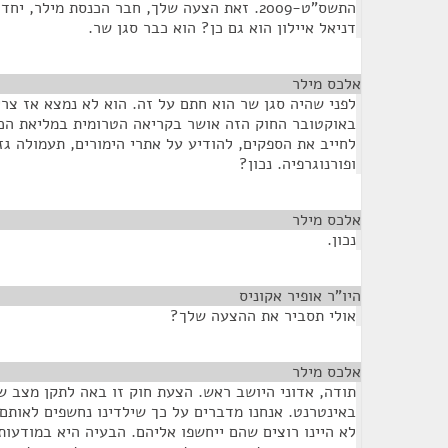
התשס"ט-2009. זאת הצעה שלך, חבר הכנסת מילר, 
דניאל איילון הוא גם כן? הוא כבר סגן שר.
אלכס מילר
¶
באוקטובר החוק הזה אושר בקריאה הטרומית במליאת הכנ
לחייב את הספקים, להודיע על אתרי הימורים, תעמולה גז
ופורנוגרפיה. נכון?
אלכס מילר
¶
נכון.
היו"ר אופיר אקוניס
¶
אולי תסביר את ההצעה שלך?
אלכס מילר
¶
תודה, אדוני היושב ראש. הצעת חוק זו באה לתקן מצב ש
באינטרנט. אנחנו מדברים על כך שילדינו נחשפים לאותם 
לא היינו רוצים שהם ייחשפו אליהם. הבעיה היא במודעות.