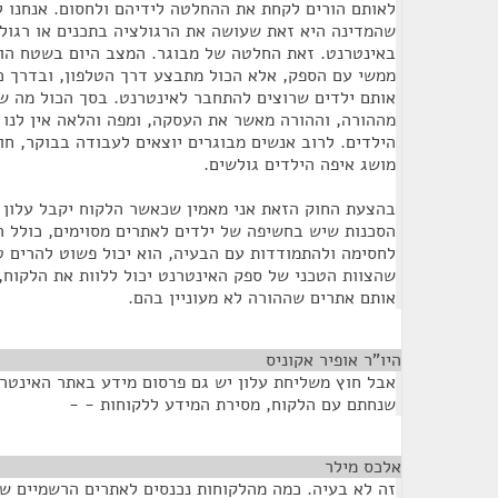
לאותם הורים לקחת את ההחלטה לידיהם ולחסום. אנחנו ל
שהמדינה היא זאת שעושה את הרגולציה בתכנים או רגולצ
באינטרנט. זאת החלטה של מבוגר. המצב היום בשטח הוא
ממשי עם הספק, אלא הכול מתבצע דרך הטלפון, ובדרך 
אותם ילדים שרוצים להתחבר לאינטרנט. בסך הכול מה ש
מההורה, וההורה מאשר את העסקה, ומפה והלאה אין לנו
הילדים. לרוב אנשים מבוגרים יוצאים לעבודה בבוקר, חו
מושג איפה הילדים גולשים.
בהצעת החוק הזאת אני מאמין שכאשר הלקוח יקבל עלון 
הסכנות שיש בחשיפה של ילדים לאתרים מסוימים, כולל ה
לחסימה ולהתמודדות עם הבעיה, הוא יכול פשוט להרים טל
שהצוות הטכני של ספק האינטרנט יכול ללוות את הלקוח
אותם אתרים שההורה לא מעוניין בהם.
היו"ר אופיר אקוניס
¶
אבל חוץ משליחת עלון יש גם פרסום מידע באתר האינטר
שנחתם עם הלקוח, מסירת המידע ללקוחות - -
אלכס מילר
¶
זה לא בעיה. כמה מהלקוחות נכנסים לאתרים הרשמיים ש