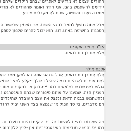
ההורים עצמם לא מודעים לאתרים שבהם הילדים שלהם גו
יודעים להשתמש בהם. אני חוזר ואומר שההורים לא מודע
מסיבה מאוד פשוטה, שהם לא מקבלים מידע.
אבל אתה נחשף למצב ברגע האמת. אני מאמין שכאשר הל
הסכנות בחשיפה באינטרנט הוא יכול להרים טלפון לספק ו
היו"ר אופיר אקוניס
¶
אלא אם כן הם רואים.
אלכס מילר
¶
אלא אם כן הם רואים, אבל גם אז אתה בא לתקן מצב שא
זאת אומרת לא היית רוצה שהילד שלך ייקלע למצב שמי
גולש באינטרנט בצ'אטים כמו פייסבוק או במקומות אחרי
העניין הזה. שמענו על אותם סיפורים שבהם האינטרנט נו
ולהשתמש בבמה הזאת ולנצל את עצם העובדה שהילדים לא
הם מדברים, כי סך הכול מי שנמצא בצד השני יכול להזדה
מה שאנחנו רוצים לעשות זה כמו שקיים היום במערכות. א
כמו יס והוט שמודיעים באינטנסיביות און-ליין ללקוחות ע