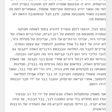
הרשמית. היא זו שבעצם אמורה לתת לנו תשובה בעניין הזה.
לפי מה שאני יודע בשיחות שקיימתי אתמול, שאמורים לתת פה
תשובה מאוד משכנעת אותנו, ולכן חבל שהתשובה הזאת לא
נשמעת פה.
בסך הכל, הגענו לזמן שצריך להגיע בסוף לאותה חקיקה
שתהיה מוסכמת פה לפחות על רוב הבית, שהדברים האלה של
ענייני גיור, ענייני הרהורים על גיור, עניינים של פסילת גיור,
לא יהיה על דעת כל אחד שחושב להחמיר עם עצמו וגמרנו.
צריכים לקבל פה החלטה שבכנסת הדברים האלה ייקבעו גם
לגבי הליכי גיור וגם לגבי קביעת גיור מה הקביעה הנכונה.
בוודאי גם לא לבטל גיורים אחרי שהם כבר נקבעו. אני מאמין
שבימים האלה, בתיאום עם כמה גורמים פה בבניין, מפלגות
שאנחנו כן מקדמים את חוק הגיור, וזה הרי לא סוד כבר, שאני
מקווה שאולי בתקופה הקרובה זה כבר יעלה אפילו למליאה
להמשך, אחרי קריאה טרומית, שעבר כבר על ידי חבר הכנסת
דודו רותם.
אני מאמין שהתקלות האלה שנגרמות על ידי כל רב שבעיר
שלו הוא מחליט בלי שיש הסמכה לכך, בכל הכבוד, אז שזה
שלא יקרה. כן הייתי מבקש להביא פה את העמדה של הרבנות
הראשית.