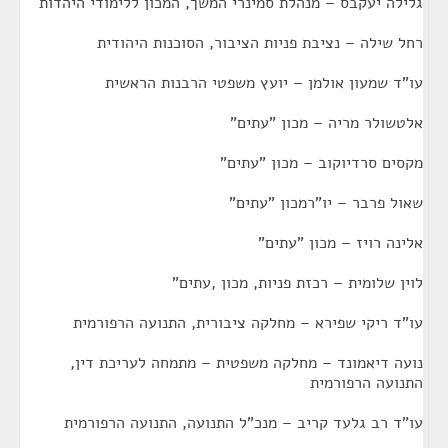
גלילה יעקבס – מנהלת סמינרי המשך, המכון ללימודי היהדות
רחל שילה – נציבת פניות הציבור, הסוכנות היהודית
עו"ד שמעון אולמן – יועץ משפטי הרבנות הראשית
אלטשולר מריה – מכון "עתים"
מקסים סרדיוקוב – מכון "עתים"
שאול פרבר – יו"רמכון "עתים"
אלינה רויז – מכון "עתים"
לוין שלומית – רכזת פניות, מכון ,עתים"
עו"ד ריקי שפירא – מחלקה ציבורית, התנועה הרפורמית
נועה דיאמונד – מחלקה משפטית – מתמחה לעריכת דין,
התנועה הרפורמית
עו"ד רב גלעד קריב – מנכ"ל התנועה, התנועה הרפורמית