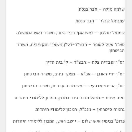
שלמה מולה – חבר כנסת
עתניאל שנלר – חבר כנסת
שמואל יסלזון – ראש אגף בכיר גיור, משרד ראש הממשלה
סא"ל אייל לאופר – רבצ"ר-רע"ן משא"ן ותקציבים, משרד
הביטחון
רס"ן עובדיה צלח – רבצ"ר – ק' בית הדין
רס"ן חזי ראובן – אכ"א – מפקד נתיב, משרד הביטחון
רס"ן אביחי אדרעי – ראש מדור ערבית, משרד הביטחון
חיים אירם – מנהל מדור גיור במכון, המכון ללימודי היהדות
נחמיה סיטרואן – מנכ"ל, המכון ללימודי היהדות
פרופ' בנימין איש שלום – יושב ראש, המכון ללימודי היהדות