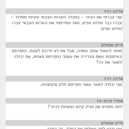
אלינה רויז
¶
אני עברתי את הגיור - במהלך השרות הצבאי עשיתי מסלול –
עברו כבר שלוש שנים. מאז שסיימתי את השרות הצבאי עברו
שלוש שנים.
חיים אמסלם
¶
מותר לשאול אותך שאלה, אבל את לא חייבת לענות. התפרסם
בעיתונות שאת מגדירה את עצמך כמקיימת מצוות, את יכולה
לאשר את זה?
אלינה רויז
¶
אני יכולה לאשר שאני מקיימת חלק מהמצוות.
אופיר פינס-פז
¶
למה מתנים את עניין קיום המצוות לגיור?
חיים אמסלם
¶
אני יודע למה שאלתי את האלה. זה בסדר.