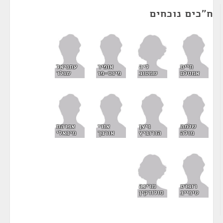
ח"כים נוכחים
ליה
חיים
אופיר
עתניאל
שמטוב
אמסלם
פינס-פז
שנלר
שלמה
ניצן
אורי
אברהם
מולה
הורוביץ
אורבך
מיכאלי
מרינה
רוברט
סולודקין
טיבייב