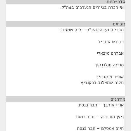
סדר-היום
אי הכרה בגיורים הנערכים בצה"ל.
נוכחים
¶
חברי הוועדה: היו"ר – ליה שמטוב
רוברט טיבייב
אברהם מיכאלי
מרינה סולודקין
אופיר פינס-פז
יוליה שמאלוב ברקוביץ
מוזמנים
¶
אורי אורבך – חבר כנסת
ניצן הורוביץ – חבר כנסת
חיים אמסלם – חבר כנסת