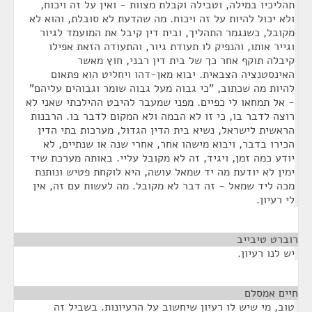
תהליכיו במילה, וטבילה וקבלת מצוות - ואין על זה ויכוח,
ולא יכול להיות על זה ויכוח. מה שהדעת לא סובלת, והוא לא
מקובל, כשנגמר התהליך, ובית דין קיבל את המועמד לגיור
וגייר אותו, והנפיק לו תעודת גיור, והתעודה הזאת אפילו
קיבלה תוקף אחר כך של בית דין רבני, חוץ מאשר
האינסטנציה הצבאית. יבוא מאן-דהו ויחליט הוא פתאום
להיות מה שכתוב, "כי גבוה מעל גבוה שומר וגבוהים עליהם"
- אל תמחאו לי כפיים. מפני שמעבר להיבט ההילכתי שאני לא
רוצה לדבר בו, כי זו לא הבמה ולא המקום לדבר בו. הרבנות
הראשית לישראל, נשיא בית הדין הגדול, מערכות בתי הדין
הכירו בדבר, ויבוא מישהו אחר, אחרי שנה או שנתיים, לא
יודע כמה זמן, ויגיד, זה לא מקובל עליי. באותה מערכת שיד
ימין לא יודעת מה יד שמאל עושה, היא לוקחת פטיש ונותנת
מכה ליד שמאל - זה דבר לא מקובל. מה לעשות עם זה, אין
לי רעיון.
רוברט טיבייב
¶
יש לנו רעיון.
חיים אמסלם
¶
טוב, מי שיש לו רעיון שיחשוב על הרעיונות. בשביל זה