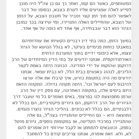
המשותפים, כאשר הם קמו, ואחר כך גם כן צה"ל היה מוכן
לסייע לאלה שמגיעים אליו לשרת בצבא, ובסופו של דבר
לאפשר להם תוך זמן קצר וסביר על חשבון הצבא, על הזמן
של הצבא, שהחיילים האלה התגיירו, ומי שירצה בכך כמובן
הגיור הוא דבר שבבחירה, אף אחד לא כופה על אף אחד.
במשך הזמן, כמה בתי דין רבניים הקשיחו את עמדותיהם
במאבקי כוחות פנימיים בעיקר, לא בגלל הנושא של הגיור
עצמו, אלא כיפופי ידיים בתוך המערכת הדתית
האורתודוקסית. אנחנו יודעים על בתי הדין המיוחדים של הרב
דרוקמן שהוקמו על ידי המדינה. הכוונה היתה באמת לקצר
הליכים, לנהוג באנשים כבית הלל, לא כבית שמאי. אנחנו
יודעים מה היה בתקופת כורש, איך קיבלו את אלה שרצו
להיכנס לעם ישראל וכו'. היתה תקווה גדולה. התקווה הזאת
היום בימים אלה, בתקופה האחרונה, עם פסק דין של הרב
שרמן מתפוצצת לנו בפרצוף. באים ואומרים כל מי שעבר דרך
הגיורים של הרב דרוקמן, הם גיורים פיקטיביים, הם בכלל לא
רלבנטיים, הם בכלל לא נכונים. בהליכי הגיור נוצרו פגמים.
התוצאה היא - גם החיילים שהתגיירו בצה"ל, גם אלה
שהתגיירו במרכזי הקליטה, או במקומות נוספים, גיורם מוטל
בספק. וכשבאים להתחתן או לקבל שירותי דת אומרים להם
לא, ולא. זאת אומרת, אנחנו צריכים קודם כל להסתכל