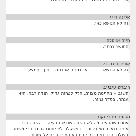
אלינה רויז
¶
זה לא הנושא כאן.
חיים אמסלם
¶
החושב נכתב.
אופיר פינס-פז
¶
זה לא הנושא. - - - או דתייה או גויה – אין באמצע.
רוברט טיבייב
¶
חשוב – מקיימת מצוות, חלק לפחות גדול, תודה רבה. היא
ענתה, בסדר גמור.
מקסים סרדיווקוב
¶
אמרת שהבעיה פה לא בגיור. שורש הבעיה – הגיור. הרב
אומר במלים מפורשות – באשקלון לא יחתנו גרים. הכי פשוט
בעולם. הרב חיים בלוי חתם עם 50 רבנים על טופס,