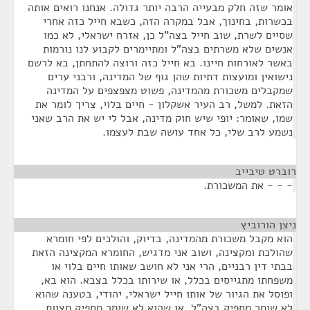
אומר שזה חלק מבעייה הרבה יותר גדולה. אנחנו רואים אותה
בכשרות, בחינוך, אבל במקרה הזה, כשבא חייל כזה אחרי
שסיים לשרת, שוב חייל בצה"ל כן, אזרח ישראלי, לא כמו
אנשים שלא משרתים בצה"ל ומתיימרים לקבוע לנו נורמות
באשר לאורחות חיינו. בא חייל כזה ורוצה להתחתן, בא לרשם
נישואין ומועצות דתיות שהן גוף של המדינה, ורבני ערים
שמקבלים משכורת מהמדינה, פשוט מצפצפים על המדינה
הזאת. למשל, רב העיר אשקלון - חיים בלוי, צריך לומר את
שמו, שאומר: יופי שיש חוק מדינה, אבל לי יש את הרב שאני
נשמע לרב שלי, כל אחד עושה שבת לעצמו.
רוברט טיבייב
¶
- - - את המשכורת.
ניצן הורוביץ
¶
הוא מקבל משכורת מהמדינה, בדיוק, והולכים לפי חומרא
שהולכת ומקצינה, ושוב אני מדגיש, החומרא המקצינה הזאת
בבתי דין רבניים, הרי אני לא חושב שאותו חיים בלוי או
משפחתו מתגייסים בכלל, או שירותו בכלל בצבא. הוא בא,
ופוסל את הגיור של אותו חייל ישראלי, יהודי, בטענה שהוא
לא שומר מספיק בצה"ל, או שהוא לא שומר מספיק מצוות