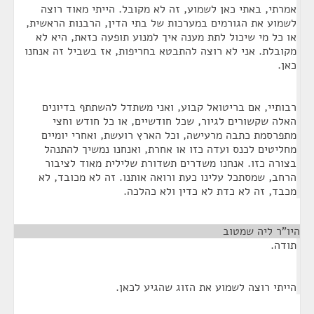
אמרתי, באתי כאן לשמוע, זה לא מקובל. הייתי מאוד רוצה
לשמוע את הגורמים במערכות של בתי הדין, הרבנות הראשית,
או כל מי שיכול לתת מענה איך למנוע תופעה כזאת, היא לא
מקובלת. אני לא רוצה להתבטא בחריפות, אז בשביל זה אנחנו
כאן.
רבותיי, אם בריטואל קבוע, ואני משתדל להשתתף בדיונים
האלה שקשורים לגיור, שכל חודשיים, או כל חודש וחצי
מתפרסמת כתבה מרעישה, וכל הארץ רועשת, ואחרי יומיים
מחליטים לכנס ועדה כזו או אחרת, ואנחנו נמשיך להתנהל
בצורה כזו. אנחנו משדרים תשדורת שלילית מאוד לציבור
הרחב, שמסתכל עלינו כעת ורואה אותנו. זה לא מכובד, לא
מכבד, זה לא כדת לא כדין ולא כהלכה.
היו"ר ליה שמטוב
¶
תודה.
הייתי רוצה לשמוע את הזוג שהגיע לכאן.