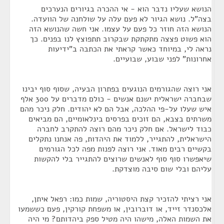
הנושא שעליו נדבר הוא - אי ההכרה בגיורים הנערכים
בצה"ל. נושא הגיור לא פעם עלה על שולחנה של הוועדה.
הנושא הזה חוזר כל פעם על עצמו. אני חשה שהנושא הזה
הוא פשוט פצצה מתקתקת שבקרוב תתפוצץ לנו בפנים. כך
נראה לי, במיוחד כאשר קראתי את הכתבה ב"ידיעות
אחרונות" לפני שבוע, שבועיים.
אני רוצה שהגורמים הנוגעים בפתרון הבעיה, שסוף סוף יבינו
שבחברה ישראלית ישנם אנשים - כולם מדברים על 300 אלף
איש שעלו על-פי ההלכה, אבל הם לא יהודים. חלק ניכר מהם
משרתים בצבא, הם זוכים בפרסים בינלאומיים, הם מביאים
כבוד לישראל. אם חלק ניכר מהם רוצה להתקרב לחברה
הישראלית, להתגייר, ללמוד את היהדות, פה אנחנו נתקלים
בקשיים רבים מאוד. אני רוצה לפנות מפה לכל הגורמים
שיאפשרו סוף סוף לאנשים שרוצים להתגייר בלי להקשות
עליהם ובלי שום סיבה מוצדקת.
אני רציתי להזכיר קצת היסטוריה, שמות כמו: רפאל איתן,
אלכסנדר זייד, או דוברובין, או משפחת קורקין, פעם כששמעו
את השמות האלה, מישהו היה מטיל ספק ביהדותם? מי היה