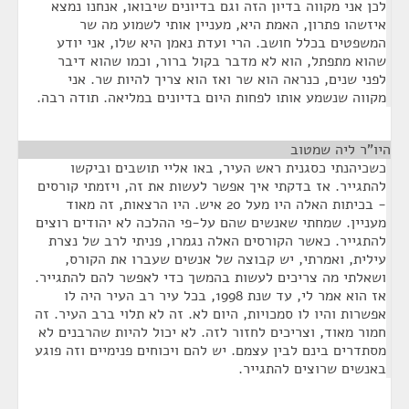
לכן אני מקווה בדיון הזה וגם בדיונים שיבואו, אנחנו נמצא
איזשהו פתרון, האמת היא, מעניין אותי לשמוע מה שר
המשפטים בכלל חושב. הרי ועדת נאמן היא שלו, אני יודע
שהוא מתפתל, הוא לא מדבר בקול ברור, וכמו שהוא דיבר
לפני שנים, כנראה הוא שר ואז הוא צריך להיות שר. אני
מקווה שנשמע אותו לפחות היום בדיונים במליאה. תודה רבה.
היו"ר ליה שמטוב
¶
כשכיהנתי כסגנית ראש העיר, באו אליי תושבים וביקשו
להתגייר. אז בדקתי איך אפשר לעשות את זה, ויזמתי קורסים
- בכיתות האלה היו מעל 20 איש. היו הרצאות, זה מאוד
מעניין. שמחתי שאנשים שהם על-פי ההלכה לא יהודים רוצים
להתגייר. כאשר הקורסים האלה נגמרו, פניתי לרב של נצרת
עילית, ואמרתי, יש קבוצה של אנשים שעברו את הקורס,
ושאלתי מה צריכים לעשות בהמשך כדי לאפשר להם להתגייר.
אז הוא אמר לי, עד שנת 1998, בכל עיר רב העיר היה לו
אפשרות והיו לו סמכויות, היום לא. זה לא תלוי ברב העיר. זה
חמור מאוד, וצריכים לחזור לזה. לא יכול להיות שהרבנים לא
מסתדרים בינם לבין עצמם. יש להם ויכוחים פנימיים וזה פוגע
באנשים שרוצים להתגייר.