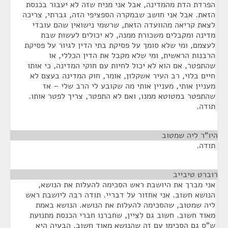
הפרדת הדת מהמדינה, אבל אני מניח שזה לא יעבור בכנסת
הזאת. אבל אני חושב שבמקרה הספציפי הזה, גברתי, צריכה
לצאת קריאה מהוועדה הזאת, שרשמי נישואין שהם עובדי
מדינה ומקבלים משכורת ממנה, לא יכולים לעשות שבת
לעצמם, ומי שלא סומך על פסיקת בתי הדין לגיור על פסיקת
הרבנות הראשית, ומי שלא מקבל את הדין הכללי, או
שהתפטר, אם הוא לא יכול לחיות עם חוקי המדינה, כי אותו
חיים בלוי, רב העיר אשקלון, אומר, חוק המדינה בעצם לא
מעניין אותי, מעניין אותי מה שקובע לי הרב שלי – אז
שהתפטר במטוטא ממנו, ואם לא התפטר, צריך לפטר אותו.
תודה.
היו"ר ליה שמטוב
¶
תודה.
רוברט טיבייב
¶
אני מברך את היושבת ראש הסכימה להעלות את הנושא,
הנושא חשוב. אני אחזור על דבריי. תודה רבה ליושבת ראש
ליה שמטוב, שהסכימה להעלות את הנושא. הנושא באמת
מאוד חשוב. חשוב גם לציין, שחברנו חברי הכנסת מתנועת
ש"ס גם הסכימו עם זה שהנושא מאוד חשוב. הבעיה היא