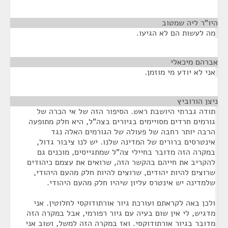
היו"ר ליה שמטוב
¶
מה לעשות הם לא הגיעו.
אברהם מיכאלי
¶
אני לא יודע מי מוזמן.
ניצן הורוביץ
¶
תודה גברתי היושבת ראש. הסיפור הזה של אי הכרה של
גורמים חרדים מסויימים בגיורים בצה"ל, היא חלק מתופעה
הרבה יותר רחבה של פעולה של הגורמים האלה נגד
אינטרסים ברורים של המדינה שלנו. יש לנו ציבור גדול,
במקרה הזה מדובר בחיילי צה"ל שמתגייסים, מוכנים גם
להקריב את חייהם בהקשר הזה, שרואים את עצמם כיהודים
שרוצים להיות יהודים, שרוצים להיות חלק מהעם היהודי,
שלמדינה יש אינטרס עליון שיהיו חלק מהעם היהודי.
ולכן באה לקראתם ועורכת גיור אורתודוקסי לחלוטין. אני
מדגיש, לי אין שום בעיה עם גיור רפורמי, אבל במקרה הזה
מדובר בגיור אורתודוקסי. ואז במקרה הזה למשל, ושוב אני