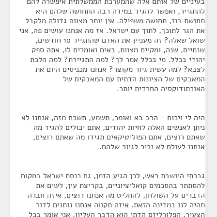
בעיניים של אותם אלה שהמערכת הממשלתית איפשרה להם
להתגייר, ואפשר להגיד במידה רבה התחושה שלהם היא
תחושת בוז, תחושה משפילה. אין יותר מצווה גדולה מלקבל
את הגר לתוכך, לתוך עם ישראל. אז מה אנחנו עושים פה, אני
שואל שאלה? זה מעניין את האדם שהתגייר 10 חודשים,
שנתיים, שנה, ומקיים מצוות, באים ואומרים לו, אתה ספק
יהודי בכלל. מי בכלל אמר לך? למה התגיירת? למה הלכת
לצבא? למה עשית גיור מקוצר? אנחנו מכניסים היום את
המאבקים של הציונות הדתית עם המאבקים של
האורתודוקסיה החרדית יותר.
היה לי ויכוח - הרב בא ואומר, תשמע, תשכח מזה, אנחנו לא
ניתן לאנשים האלה לחיות יהודים, אתם יכולים להגיד מה
שאתם רוצים, אתם הפוליטיקאים תגידו מה שאתם רוצים,
אנחנו לעולם לא נכיר לגיור שלהם.
גברתי היושבת ראש, לכן הגיע הזמן, גם כנסת ישראל במקום
להסתתר בהסכמים קואליציוניים, בקריצת עין, לשים את
הדברים על השולחן, להחליט מה אנחנו רוצים, איזה חברה
תהיה לנו במדינה הזאת. איזה תקווה אנחנו נותנים לדור
הצעיר. הפלורליזם הדתי הוא הדבר העליון. אני אומר בכל