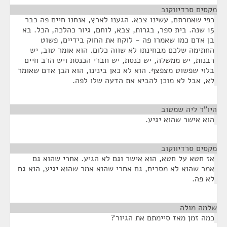
מקסים סרדיווקוב
¶
כפי שאמרתם, עשינו צבא. הגענו לארץ, אנחנו חיים פה כבר
15 שנה. בית ספר, בגרות, צבא, לוחם, גיור כהלכה, הכל. בא
בן אדם כמו שאמרו פה - לוקח את החוק בידיים, פשוט
החתימה שלכם מבחינתו לא שווה כלום. הוא אומר טוב, יש
רבנות, יש ממשלה, יש כנסת, יש חברי הכנסת ויש הרב חיים
בלוי שפשוט מצפצף. הוא לא כאן בינינו, הוא הבן אדם שאומר
לא, אבל לא מוכן להביא את הדעה שלו לפה.
היו"ר ליה שמטוב
¶
הוא אישר שהוא יגיע.
מקסים סרדיווקוב
¶
אז חטא על חטא, הוא אישר וגם לא הגיע. אחרי שהוא גם
אמר שהוא לא מסכים, גם אחרי שהוא אמר שהוא יגיע, הוא גם
לא פה.
שלמה מולה
¶
כמה זמן מאז סיימתם את הגיור?