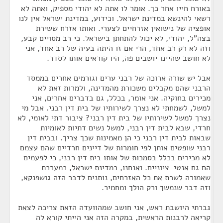
באורח חייו אחר כך. אומר לו אתה לא יהודי מספיק, ואתה לא
רשאי להינשא במדינת ישראל. וכידוע, במדינת ישראל אין לנו
אופציה של נישואין אזרחיים לצערי. ואותו אזרח ששירת
בצה"ל, יהודי, לא יכול להתחתן בישראל. כי רב מסויים קבע,
וזה לא רק רב אחד, הרי אם זו היתה בעיה של רב אחד, אני
לא חושב שהיינו יושבים פה, היו קוראים אותו לסדר.
אבל יש שורה ארוכה של רבני ערים וגורמים אחרים בממסד
הרבני שהם מקבלים משכורת מהמדינה, ולמרות זאת לא
מכירים בחוקיה. אני אומר, בכלל, גם בדברים אחרים, אני
למשל, לשמחתי לא נצרך לשירותיו של בית דין רבני. אבל מי
נצרך למשל לשירותיו של בית דין רבני? ציבור דתי לאומי, לא
חרדי, שבא לבית דין רבני, למשל נשים דתיות לאומיות
שבאות לבית דין רבני כי הן מאמינות שכך צריך. ובבית דין
רבני שופטים אותן לפי חומרות של דיינים חרדיים שהם עצמם
לא מכירים בכלל בסמכות של אותו בית דין רבני, כי לפעמים
הם גם אנטי-ציוניים. ואנחנו, כמדינת ישראל, כמערכת
שאמורה לשרת את כל האזרחים, נותנים לדבר הזה גושפנקא,
וזה דבר שנמשך ורק הולך ומחמיר.
גברתי היושבת ראש, אני חושב שמהוועדה הזאת צריכה לצאת
קריאה לרבנות הראשית, במקרה הזה אני הייתי קורא לה