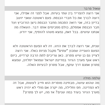
שאול פרבר
¶
אני רוצה להפריד בין שתי בעיות. אבל לפני זה אפילו, אני
רוצה לברך את כל חברי הכנסת. פעם ראשונה שאני יושב
בדיון כזה, אני רואה הסכמה מחבר הכנסת ניצן הורוביץ ועד
חבר הכנסת אמסלם, כולם מסכימים אותו דבר. השאלה מה
אנחנו עושים. בכל זאת, נמצא משהו להוסיף, אני יודע.
שנית, אני רוצה לברך את הזוג. זה לא הפעם הראשונה ולא
הפעם השנייה שמכון "עתים" מקבל פניות כאלו. אני רוצה
לציין גם כן שיש פתרון. כאן צריכים לתת הרבה קרדיט, כיום
ראש אגף מערך הגיור במדינת ישראל שמואל יסלזון, שמצא
פתרון אמנם דרך עוקף, אבל פתרון לבעיות האלה.
שלמה מולה
¶
מה שהוא עושה, מבחינה מוסרית הוא חייב לעשות, אבל זה
לא המדינה. חס וחלילה, מה יקרה אם מולי לא יהיה ראש
מערך הגיור בעוד כמה שנים? אז מה, יש לך פתרון?