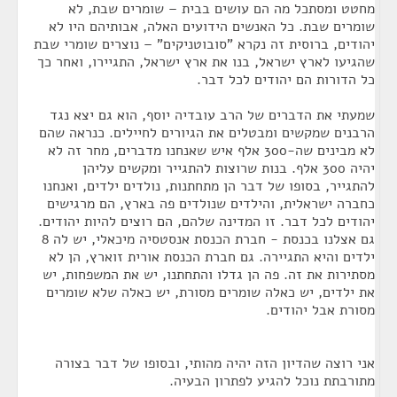
מחטט ומסתכל מה הם עושים בבית – שומרים שבת, לא
שומרים שבת. כל האנשים הידועים האלה, אבותיהם היו לא
יהודים, ברוסית זה נקרא "סובוטניקים" – נוצרים שומרי שבת
שהגיעו לארץ ישראל, בנו את ארץ ישראל, התגיירו, ואחר כך
כל הדורות הם יהודים לכל דבר.
שמעתי את הדברים של הרב עובדיה יוסף, הוא גם יצא נגד
הרבנים שמקשים ומבטלים את הגיורים לחיילים. כנראה שהם
לא מבינים שה-300 אלף איש שאנחנו מדברים, מחר זה לא
יהיה 300 אלף. בנות שרוצות להתגייר ומקשים עליהן
להתגייר, בסופו של דבר הן מתחתנות, נולדים ילדים, ואנחנו
כחברה ישראלית, והילדים שנולדים פה בארץ, הם מרגישים
יהודים לכל דבר. זו המדינה שלהם, הם רוצים להיות יהודים.
גם אצלנו בכנסת - חברת הכנסת אנסטסיה מיכאלי, יש לה 8
ילדים והיא התגיירה. גם חברת הכנסת אורית זוארץ, הן לא
מסתירות את זה. פה הן גדלו והתחתנו, יש את המשפחות, יש
את ילדים, יש כאלה שומרים מסורת, יש כאלה שלא שומרים
מסורת אבל יהודים.
אני רוצה שהדיון הזה יהיה מהותי, ובסופו של דבר בצורה
מתורבתת נוכל להגיע לפתרון הבעיה.