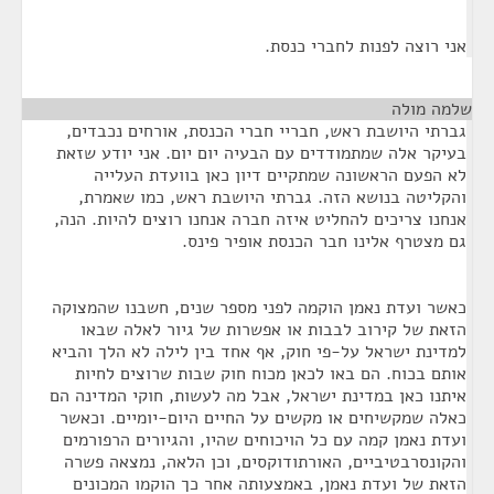
אני רוצה לפנות לחברי כנסת.
שלמה מולה
¶
גברתי היושבת ראש, חבריי חברי הכנסת, אורחים נכבדים,
בעיקר אלה שמתמודדים עם הבעיה יום יום. אני יודע שזאת
לא הפעם הראשונה שמתקיים דיון כאן בוועדת העלייה
והקליטה בנושא הזה. גברתי היושבת ראש, כמו שאמרת,
אנחנו צריכים להחליט איזה חברה אנחנו רוצים להיות. הנה,
גם מצטרף אלינו חבר הכנסת אופיר פינס.
כאשר ועדת נאמן הוקמה לפני מספר שנים, חשבנו שהמצוקה
הזאת של קירוב לבבות או אפשרות של גיור לאלה שבאו
למדינת ישראל על-פי חוק, אף אחד בין לילה לא הלך והביא
אותם בכוח. הם באו לכאן מכוח חוק שבות שרוצים לחיות
איתנו כאן במדינת ישראל, אבל מה לעשות, חוקי המדינה הם
כאלה שמקשיחים או מקשים על החיים היום-יומיים. וכאשר
ועדת נאמן קמה עם כל הויכוחים שהיו, והגיורים הרפורמים
והקונסרבטיביים, האורתודוקסים, וכן הלאה, נמצאה פשרה
הזאת של ועדת נאמן, באמצעותה אחר כך הוקמו המכונים