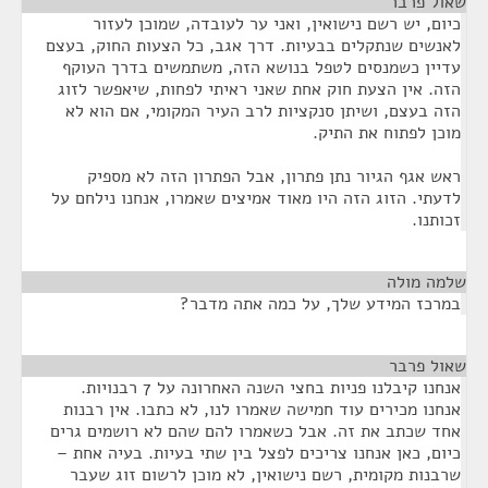
שאול פרבר
¶
כיום, יש רשם נישואין, ואני ער לעובדה, שמוכן לעזור
לאנשים שנתקלים בבעיות. דרך אגב, כל הצעות החוק, בעצם
עדיין כשמנסים לטפל בנושא הזה, משתמשים בדרך העוקף
הזה. אין הצעת חוק אחת שאני ראיתי לפחות, שיאפשר לזוג
הזה בעצם, ושיתן סנקציות לרב העיר המקומי, אם הוא לא
מוכן לפתוח את התיק.
ראש אגף הגיור נתן פתרון, אבל הפתרון הזה לא מספיק
לדעתי. הזוג הזה היו מאוד אמיצים שאמרו, אנחנו נילחם על
זכותנו.
שלמה מולה
¶
במרכז המידע שלך, על כמה אתה מדבר?
שאול פרבר
¶
אנחנו קיבלנו פניות בחצי השנה האחרונה על 7 רבנויות.
אנחנו מכירים עוד חמישה שאמרו לנו, לא כתבו. אין רבנות
אחד שכתב את זה. אבל כשאמרו להם שהם לא רושמים גרים
כיום, כאן אנחנו צריכים לפצל בין שתי בעיות. בעיה אחת –
שרבנות מקומית, רשם נישואין, לא מוכן לרשום זוג שעבר