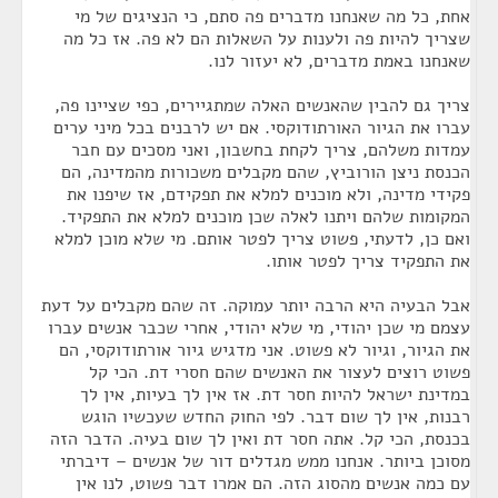
אחת, כל מה שאנחנו מדברים פה סתם, כי הנציגים של מי
שצריך להיות פה ולענות על השאלות הם לא פה. אז כל מה
שאנחנו באמת מדברים, לא יעזור לנו.
צריך גם להבין שהאנשים האלה שמתגיירים, כפי שציינו פה,
עברו את הגיור האורתודוקסי. אם יש לרבנים בכל מיני ערים
עמדות משלהם, צריך לקחת בחשבון, ואני מסכים עם חבר
הכנסת ניצן הורוביץ, שהם מקבלים משכורות מהמדינה, הם
פקידי מדינה, ולא מוכנים למלא את תפקידם, אז שיפנו את
המקומות שלהם ויתנו לאלה שכן מוכנים למלא את התפקיד.
ואם כן, לדעתי, פשוט צריך לפטר אותם. מי שלא מוכן למלא
את התפקיד צריך לפטר אותו.
אבל הבעיה היא הרבה יותר עמוקה. זה שהם מקבלים על דעת
עצמם מי שכן יהודי, מי שלא יהודי, אחרי שכבר אנשים עברו
את הגיור, וגיור לא פשוט. אני מדגיש גיור אורתודוקסי, הם
פשוט רוצים לעצור את האנשים שהם חסרי דת. הכי קל
במדינת ישראל להיות חסר דת. אז אין לך בעיות, אין לך
רבנות, אין לך שום דבר. לפי החוק החדש שעכשיו הוגש
בכנסת, הכי קל. אתה חסר דת ואין לך שום בעיה. הדבר הזה
מסוכן ביותר. אנחנו ממש מגדלים דור של אנשים – דיברתי
עם כמה אנשים מהסוג הזה. הם אמרו דבר פשוט, לנו אין