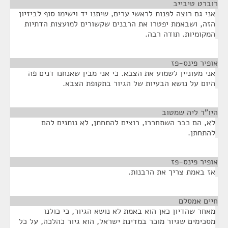
רוברט טיבייב
¶
אני גם רוצה לפנות לראשי ערים, שיתנו יד וישימו סוף לביזיון
הזה, ושבאמת יפטרו את הרבנים שקשורים למועצות הדתיות
המקומיות. תודה רבה.
אופיר פינס-פז
¶
אני מעוניין לשמוע את הצבא. כי אני מבין שאנחנו דנים פה
היום על נושא הבעיות של הגיור בתקופת הצבא.
היו"ר ליה שמטוב
¶
לא, הם כבר השתחררו, רוצים להתחתן, לא נותנים להם
להתחתן.
אופיר פינס-פז
¶
אז באמת צריך את הרבנות.
חיים אמסלם
¶
מאחר שהדיון כאן הוא באמת לא נושא הגיור, כי כולנו
מסכימים שגיור מוכר במדינת ישראל, הוא גיור כהלכה, על כל