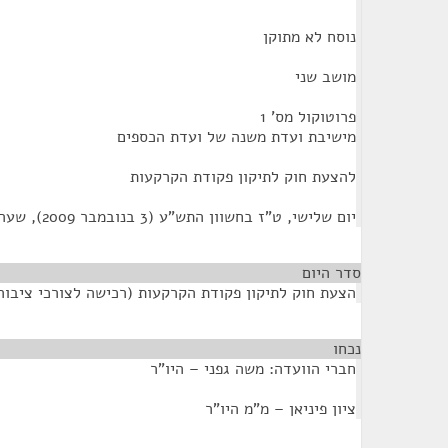
נוסח לא מתוקן
מושב שני
פרוטוקול מס' 1
מישיבת ועדת משנה של ועדת הכספים
להצעת חוק לתיקון פקודת הקרקעות
יום שלישי, ט"ז בחשוון התש"ע (3 בנובמבר 2009), שעה 12:15
סדר היום
הצעת חוק לתיקון פקודת הקרקעות (רכישה לצורכי ציבור), (מס' 3), הת
נכחו
¶
חברי הוועדה: משה גפני – היו"ר
ציון פיניאן – מ"מ היו"ר