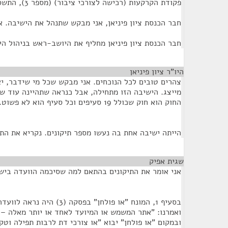
פקודת הקרקעות (רכישה לצורכי ציבור) (מספר 3), התשס"ו-2006.
חבר הכנסת ציון פיניאן, אני מבקש שתנהל את הישיבה. אנ
חבר הכנסת ציון פיניאן מחליף את היושב-ראש בניהול הי
היו"ר ציון פיניאן
¶
צהרים טובים לכל הנוכחים. אני מבקש שכל מי שידבר, יא
מייצג. הישיבה הזו מתחילה, אבל כנראה שתהיינה עוד ש
החוק הוא חוק שכולל 19 סעיפים וכל סעיף הוא לא פשוט.
הייתה ישיבה אחת בה נעשו מספר תיקונים. נקריא את התי
שגית אפיק
¶
אני אומר את התיקונים בהתאם למה שסיכמה הוועדה ביש
בסעיף 1, המונח "או פולחן" בפסקה 
ואמרנו: "אתר המשמש או המיועד לאחד או יותר מאלה – 
ובמקום "או פולחן" יבוא "או צורכי דת לרבות תפילה וטק