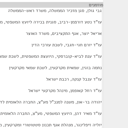
מוזמנים
¶
גבי גולן, סגן מזכיר הממשלה, משרד ראש-הממשלה
עו"ד נטע דורפמן-רביב, סגנית בכירה ליועץ המשפטי, מ
אריאל יוצר, אגף התקציבים, משרד האוצר
עו"ד יורם חגי-חגבי, לשכת עורכי הדין
עו"ד ענת לביא-קוברסקי, היועצת המשפטית, לשכת שמאי
נחמה בוגין, שמאית מקרקעין, לשכת שמאי מקרקעין
עו"ד ענבל קנקה, רכבת ישראל
עו"ד רחל קאופמן, מינהל מקרקעי ישראל
יהודה בר-און, משנה למנכ"ל מע"צ, החברה הלאומית לד
עו"ד מאיר דהן, היועץ המשפטי, מע"צ, החברה הלאומית 
יוליה זיפלינגר, מנהלת אגף תכנון סטטוטורי ומקרקעין,