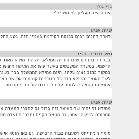
גבי גולן
¶
את הנציב העליון לא משנים?
שגית אפיק
¶
לאחר דיונים רבים בכנסת הקודמת בעניין הזה, נטע החלי
נטע דורפמן-רביב
¶
בכל הדינים הם שינו את זה ממילא. זה היה משהו מאוד ט
הרשמי, במשרד המשפטים כאשר עשו את התיקון חיפשו את
לשר האוצר וממילא כבר כל הגורמים קובעים את שר האוצ
אמוציות והחלטנו לוותר עליו לכבודם של חברי הכנסת.
שגית אפיק
¶
ממילא זה יהיה שר האוצר וזה ברור גם לחברי הוועדה א
סמכותה למישהו אחר. זה המצב הקיים וחברי הוועדה מוד
סעיף 3 מתייחס לטענות כנגד הרכישה. גם כאן הוסף אי