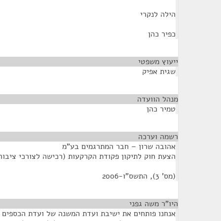
הילה לנקרי
כפיר כהן
ייעוץ משפטי
¶
שגית אפיק
מנהל הוועדה
¶
טמיר כהן
רשמה וערכה
¶
אהובה שרון – חבר המתרגמים בע"מ
הצעת חוק לתיקון פקודת הקרקעות (רכישה לצורכי ציבור)
(מס' 3), התשס"ו-2006
היו"ר משה גפני
¶
אנחנו פותחים את ישיבת ועדת המשנה של ועדת הכספים ל