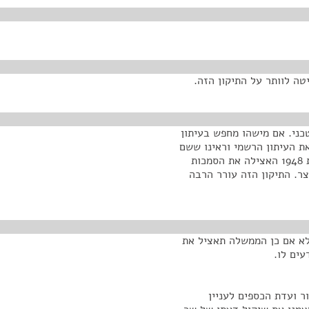
טה לוותר על התיקון הזה.
כני. אם מישהו מחפש בעיתון
 העיתון הרשמי וראינו ששם
במקור כתוב נציב עליון. היום ממילא הממשלה כבר בשנת 1948 האצילה את הסמכות
ר. התיקון הזה עורר הרבה
לא אם כן הממשלה תאציל את
עים לו.
שור ועדת הכספים לעניין