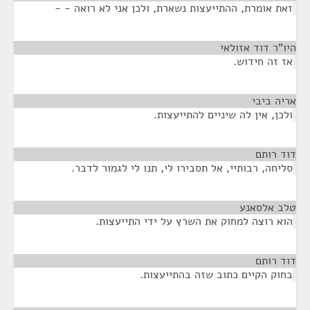
זאת אומרת, ההתייעצות נשארת, ולכן אני לא רואה - -
היו"ר דוד אזולאי
¶
אז זה חידוש.
אריה ביבי
¶
ולכן, אין לה שיניים להתייעצות.
דוד רותם
¶
סליחה, רבותיי, אל תסבירו לי, תנו לי לגמור לדבר.
טלב אלסאנע
¶
הוא רוצה למחוק את השרץ על ידי התייעצות.
דוד רותם
¶
בחוק הקיים כתוב שזה בהתייעצות.