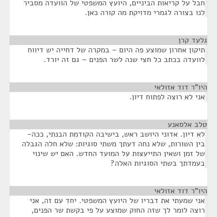
חבל על קריאות הביניים, היועץ המשפטי של הוועדה מסביר
לנו בצורה לגמרי מדויקת מה קורה כאן.
גלעד קרן
¶
תיקון אחרון שמוצע פה היום – במקרה של דחייה יש דיווח
לוועדה בכתב כל חצי שנה לשר הפנים – גם זה יורד.
היו"ר דוד אזולאי
¶
אני לא רוצה לפתוח דיון.
טלב אלסאנע
¶
לא דיון. אדוני היושב ראש, בישיבה הקודמת הבנתי, ככה-
בין השורות, שלא נחה דעתך משתי סוגיות: שלא חלה הגבלה
של זמן ושאין התייעצות על המועד החדש. האם יש שינוי
בעמדתך בשתי הסוגיות האלה?
היו"ר דוד אזולאי
¶
אני שמעתי את דבריו של היועץ המשפטי. יחד עם זה, אני
רוצה לומר לך שזה החוק שמוצע על פי בקשת שר הפנים,