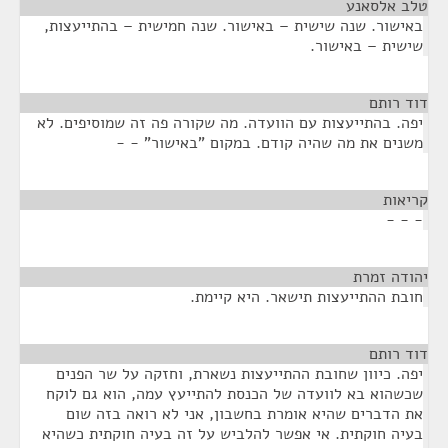
טלב אלסאנע
¶
באישור. שנה שישית – באישור. שנה חמישית – בהתייעצות,
שישית – באישור.
דוד רותם
¶
יפה. בהתייעצות עם הוועדה. מה שקורה פה זה שמוסיפים. לא
משנים את מה שהיה קודם. במקום "באישור" - -
קריאות
¶
- - -
יהודה זמרת
¶
חובת ההתייעצות תישאר. היא קיימת.
דוד רותם
¶
יפה. כיוון שחובת ההתייעצות נשארת, וחזקה על שר הפנים
שכשהוא בא לוועדה של הכנסת להתייעץ עמה, הוא גם לוקח
את הדברים שהיא אומרת בחשבון, אני לא רואה בזה שום
בעיה חוקתית. אי אפשר להלביש על זה בעיה חוקתית כשהיא