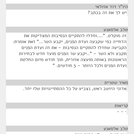
היו"ר דוד אזולאי
¶
יש לך את זה בכתב?
טלב אלסאנע
¶
זה מוקלט. "....וחדלו להתקיים הנסיבות המצדיקות את
הדחייה כפי שקבעה ועדת הפנים, יקבע השר..." זאת אומרת:
הקביעה שחדלו להתקיים הנסיבות – את זה ועדת הפנים
תקבע ולא השר – "..יקבע שר הפנים מועד חדש לבחירות
הראשונות באותה מועצה אזורית, תוך חודש מיום החלטת
ועדת הפנים ולכל היותר – 3 חודשים. "
מאיר שטרית
¶
אדוני היושב ראש, נצביע על כל ההסתייגויות שלו יחד.
קריאות
¶
· - -
טלב אלסאנע
¶