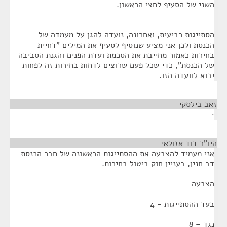
השני של הסעיף לחצי הראשון.
הסתייגות רביעית, ואחרונה, נועדה להגן על מעמדה של
הכנסת ולכן אני מציע שנוסיף לסעיף את המילים "דחיית
בחירות כאמור מחייבת את הסכמת ועדת הפנים והגנת הסביבה
של הכנסת", כדי שכל פעם שרוצים לדחות בחירות זה לפחות
יבוא לוועדה הזו.
זאב בילסקי
¶
· - -
היו"ר דוד אזולאי
¶
אני מעמיד להצבעה את ההסתייגות הראשונה של חבר הכנסת
דב חנין, בעניין חוק ביטול בחירות.
הצבעה
בעד ההסתייגות - 4
נגד – 8