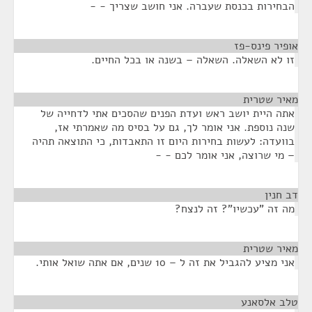
הבחירות בכנסת שעברה. אני חושב שצריך - -
אופיר פינס-פז
¶
זו לא השאלה. השאלה – בשנה או בכל החיים.
מאיר שטרית
¶
אתה היית יושב ראש ועדת הפנים שהסכים אתי לדחייה של
שנה נוספת. אני אומר לך, גם על בסיס מה שאמרתי אז,
בוועדה: לעשות בחירות היום זו התאבדות, כי התוצאה תהיה
– מי שרוצה, אני אומר לכם - -
דב חנין
¶
מה זה "עכשיו"? זה לנצח?
מאיר שטרית
¶
אני מציע להגביל את זה ל – 10 שנים, אם אתה שואל אותי.
טלב אלסאנע
¶