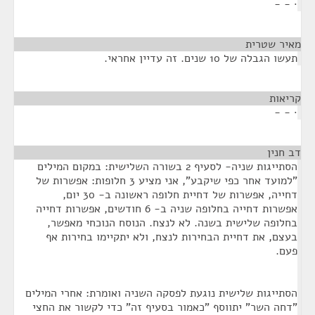
· - -
מאיר שטרית
¶
תעשו הגבלה של 10 שנים. זה עדיין אחראי.
קריאות
¶
· - -
דב חנין
¶
הסתייגות שניה- לסעיף 2 בשורה השלישית: במקום המילים
"למועד אחר כפי שיקבע", אני מציע 3 חלופות: אפשרות של
דחייה, אפשרות של דחיית חלופה ראשונה ב- 30 יום,
אפשרות דחייה בחלופה שניה ב- 6 חודשים, אפשרות דחייה
בחלופה שלישית בשנה. לא לנצח. הנוסח הנוכחי מאפשר,
בעצם, את דחיית הבחירות לנצח, ולא יתקיימו בחירות אף
פעם.
הסתייגות שלישית נוגעת לפסקה השניה ואומרת: אחרי המילים
"דחה השר" יתווסף "כאמור בסעיף זה" כדי לקשור את החצי