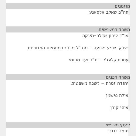
מוזמנים
¶
חה"כ טאלב אלסאנע
משרד המשפטים
¶
עו"ד לירון אדלר-מינקה
יצחק-שייע ישועה – מנכ"ל מרכז המועצות האזוריות
עמרם קלעג'י – יו"ר ועד מקומי
משרד הפנים
¶
יהודה זמרת – לשכה משפטית
אילת פישמן
איתי קורן
ייעוץ משפטי
¶
תומר רוזנר