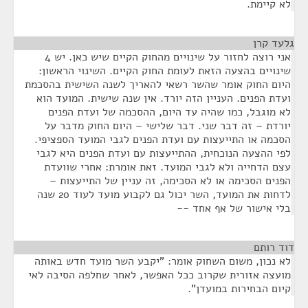
לא קיימת.
גלעד קרן
¶
אני רוצה לחזור על שינויים מהחוק הקיים שיש כאן. יש 4
שינויים בהצעה הזאת לעומת החוק הקיים. השינוי הראשון:
היום החוק אומר שהשר רשאי להאריך לשנה השישית בהסכמת
ועדת הפנים. העניין הזה יורד. אין שנה שישית. המועד הוא
לא מוגבל, כמו שהיה עד היום, ההסכמה של ועדת הפנים
יורדת – זה דבר שני. דבר שלישי – היום החוק מדבר על
הסכמה או התייעצות עם ועדת הפנים לגבי המועד הספציפי.
לפי ההצעה הנוכחית, ההתייעצות עם ועדת הפנים היא לגבי
עצם הדחייה ולא לגבי המועד. זאת אומרת: אחרי שוועדת
הפנים הסכימה או לא הסכימה, זה עניין של התייעצות –
לדחות את המועד, השר יכול גם לקבוע מועד לעוד 20 שנה
בלי אישור של אף אחד --
דוד רותם
¶
לא נכון, משום השחוק אומר: "יקבע השר מועד חדש באותה
מועצה אזורית שקרוב ככל האפשר, לאחר שחלפה הסיבה לאי
קיום הבחירות במועדן".