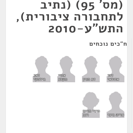
(מס' 95) (נתיב
לתחבורה ציבורית),
התש"ע-2010
ח"כים נוכחים
דוד
אורי
זאב
אזולאי
דב חנין
מקלב
בילסקי
מירי מרים
רגב
אריה ביבי