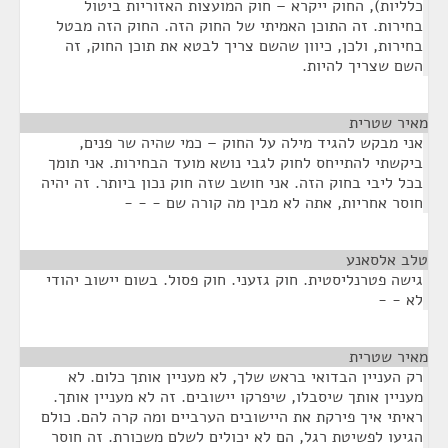
כלליות), החוק ייקרא – חוק המועצות האזוריות ביטול
בחירות. זה התוכן האמיתי של החוק הזה. החוק הזה מבטל
בחירות, ולכן, כיוון שהשם צריך לבטא את תוכן החוק, זה
השם שצריך להיות.
מאיר שטרית
¶
אני מבקש להגיד מילה על החוק – כמי שהיה שר פנים,
ביקשתי להתייחס לחוק לגבי נושא מועד הבחירות. אני תומך
בכל ליבי בחוק הזה. אני חושב שזה חוק נכון ביותר. זה יהיה
חוסר אחריות, אתה לא מבין מה קורה שם - - -
טלב אלסאנע
¶
גישה פטרנליסטית. חוק גזעני. חוק פסול. בשום יישוב יהודי
לא - -
מאיר שטרית
¶
רק העניין הבדואי בראש שלך, לא מעניין אותך כלום. לא
מעניין אותך שיסבלו, שיפרקו יישובים. זה לא מעניין אותך.
ראיתי איך פירקת את היישובים הערביים ומה קרה להם. כולם
הגיעו לפשיטת רגל, הם לא יכולים לשלם משכורת. זה חוסר