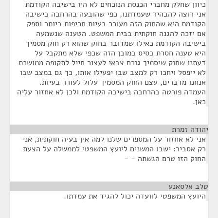
כיוון שחלק מחברי הכנסת הנוכחים לא היו בישיבה הקודמת
אני רוצה להבהיר שעמדתנו, כפי שהובעה בהרחבה בישיבה
הקודמת היא שהחוק הזה מעורר בעיות חריפות ביותר וספק
אם יזכה להגנה חוקתית בבית המשפט. הטענה שנשמעה
בישיבה הקודמת כאילו שמדובר בחוק שהוא רק חוק מסמיך
היא טענה חסרת בסיס במובן הזה שכפי שלא מתקבל על
דעתנו שחוק שיסמיך גורם צבאי לעצור חייל לתקופה ממושכת
לא ייפסל ויחכו רק למצב שבו יפעילו אותו, כך גם במצב שבו
אנחנו מדברים, עצם החוק המסמיך עלול לעורר בעיות.
העמדה פורטה בהרחבה בישיבה הקודמת ולכן לא אחזור עליה
כאן.
יהודה זמרת
¶
אני לא אחזור על המספרים שלנו למה אין בעיה חוקתית, אני
רק אסביר: ישבו המשנים ליועץ המשפטי לממשלה על הצעת
החוק הזו טרם הגשתה - -
טלב אלסאנע
¶
היועץ המשפטי לוועדה יכול להגיד את עמדתו.