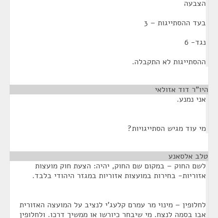
הצבעה
בעד ההסתייגות – 3
נגד- 6
ההסתייגות לא התקבלה.
היו"ר דוד אזולאי
¶
אני נמנע.
מי עוד מגיש הסתייגויות?
טלב אלסאנע
¶
לשם החוק – במקום שם החוק, יהיה: הצעת חוק מועצות
אזוריות- בחירות במועצות אזוריות במגזר היהודי בלבד.
לחלופין – מינוי מר עמרם קלעג'י לנציב על המועצה האזורית
אבו בסמה לנצח. מי שיבחר כיורשו או ממשיך דרכו. ולחלופין