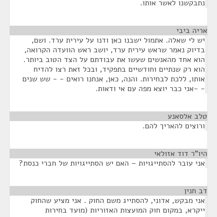
נתבקשנו לאשר אותו.
אריה ביבי
¶
יש לי שאלה. אתמול ישבנו כאן ודנו על עירית ערד. ושם,
בדיוק נאמר שראש עירית ערד, יושב ראש הוועדה הקרואה,
הוא אחד מהאנשים שעשו את עבודתם על הצד הטוב ביותר.
הוא רק שנתיים וחודשיים בתפקיד, ובכל זאת רצו להדיח
אותו, ללכת לבחירות. והנה, כאן, אנחנו רואים - - שש שנים
- -אני כבר יוצא מפה עם אי ודאות.
טלב אלסאנע
¶
ורוצים להאריך להם.
היו"ר דוד אזולאי
¶
אני עובר להסתייגויות – האם יש הסתייגויות של חברי כנסת?
דב חנין
¶
אני מבקש, אדוני, להסתייג משם החוק . אני מציע שהחוק
ייקרא, במקום חוק המועצות האזוריות (מועד בחירות