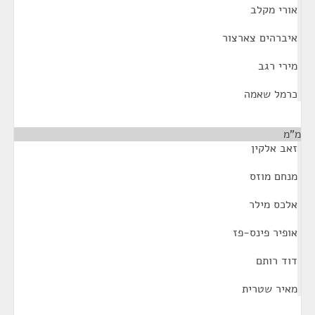
אורי מקלב
איברהים צארצור
מירי רגב
כרמל שאמה
מ"מ
¶
זאב אלקין
מנחם מוזס
אלכס מילר
אופיר פינס-פז
דוד רותם
מאיר שטרית