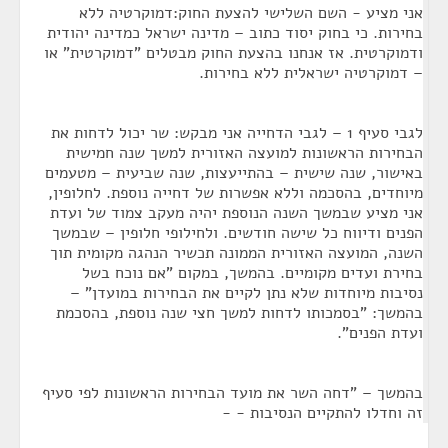
אני מציע - השם השלישי להצעת החוק:דמוקרטיה ללא
בחירות. כי בחוק יסוד כתוב – מדינה ישראל כמדינה יהודית
ודמוקרטית. אז אנחנו בהצעת החוק מבטלים "דמוקרטית" או
– דמוקרטיה ישראלית ללא בחירות.
לגבי סעיף 1 – לגבי הדחייה אני מבקש: שר יכול לדחות את
הבחירות הראשונות למועצה האזורית למשך שנה חמישית
באישור, שנה שישית – בהתייעצות, שנה שביעית – מטעמים
מיוחדים, בהסכמה וללא אפשרות של דחייה נוספת. לחלופין,
אני מציע שבמשך השנה הנוספת יהיה מעקב צמוד של ועדת
הפנים ודיווח כל שישה חודשים. ולחילופי חלופין – שבמשך
השנה, המועצה האזורית הממונה תכשיר הנהגה מקומית תוך
בחירת ועדים מקומיים. בהמשך, במקום "אם נוכח בשל
נסיבות מיוחדות שלא נתן לקיים את הבחירות במועדן" –
בהמשך: "בסמכותו לדחות למשך חצי שנה נוספת, בהסכמת
ועדת הפנים".
בהמשך – "דחה השר את מועד הבחירות הראשונות לפי סעיף
זה וחדלו להתקיים הנסיבות - -