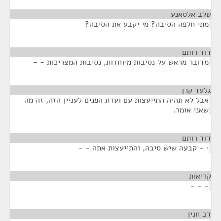
טלב אלסאנע
¶
מתי חלפה הסיבה? מי יקבע את הסיבה?
דוד רותם
¶
מדובר מראש על נסיבות מיוחדות, נסיבות המצריכות - -
גלעד קרן
¶
אבל לא תהיה התייעצות עם ועדת הפנים לעניין הזה, זה מה
שאני אומר.
דוד רותם
¶
· - קבעה שיש סיבה, והתייעצות אתה - -
קריאות
¶
- - -
דב חנין
¶