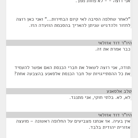
אני רוצה - - לא פחות ממך.
"לאחר שחלפה הסיבה לאי קיום הבחירות..." ואני כאן רוצה
לחזור ולהדגיש שניתן להאריך בהסכמת הוועדה הזו.
היו"ר דוד אזולאי
¶
כבר אמרת את זה.
תודה, אני רוצה לשאול את חברי הכנסת האם אפשר להעמיד
את כל ההסתייגויות של חבר הכנסת אלסאנע בהצבעה אחת?
טלב אלסאנע
¶
לא, לא. בלתי חוקי, אני מתנגד.
היו"ר דוד אזולאי
¶
אין בעיה. אז אנחנו מצביעים על החלופה ראשונה – מועצה
אזורית יהודית בלבד.