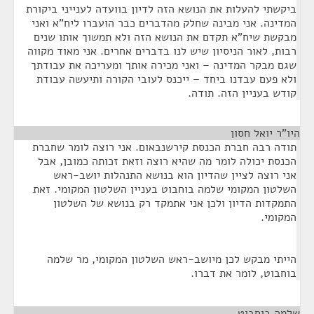
ביקשתי להעלות את הנושא הזה לדיון בוועדה לענייני ביקורת
המדינה. אני מבינה שחלק מהדברים כבר הועברו ליח"א ואני
מבקשת שיח"א תקדם את הנושא הזה ולא תמשוך אותו שנים
רבות, לאור הניסיון שיש לנו בדברים אחרים. אני מאוד מקווה
שגם מבקר המדינה – ואני מכירה אותך ומעריכה את עבודתך
ולא פעם עבדנו ביחד – ייכנס לעובי הקורה ותיעשה עבודת
קודש בעניין הזה. תודה.
היו"ר יואל חסון
¶
תודה רבה חברת הכנסת קירשנבאום. אני רוצה לומר שחברת
הכנסת יכולה לומר מה שהיא רוצה וזאת זכותה כמובן, אבל
אני רוצה לציין שהדיון הוא בנושא התנהלות יושב-ראש
השלטון המקומי שלמה בוחבוט בעניין השלטון המקומי. זאת
התמקדות הדיון ולכן אני אתמקד רק בנושא של השלטון
המקומי.
הייתי מבקש לכן מיושב-ראש השלטון המקומי, מר שלמה
בוחבוט, לומר את דברו.
שלמה בוחבוט
¶