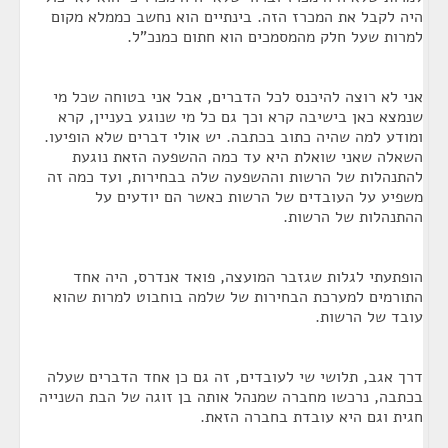
היה לקבל את המכרז הזה. בינתיים הוא נחשב כממלא מקום
למרות שעל חלק מהמסמכים הוא חתום כמנכ"ל.
אני לא רוצה להיכנס לכל הדברים, אבל אני בטוחה שכל מי
שנמצא כאן בישיבה קרא וכך גם כל מי שנוגע בעניין, קרא
ומודע למה שהיה כתוב בכתבה. יש אולי דברים שלא הופיעו.
השאלה שאני שואלת היא עד כמה ההשפעה הזאת נוגעת
להתנהלות של הרשות וההשפעה שלה בבחירות, ועד כמה זה
משפיע על העובדים של הרשות כאשר הם יודעים על
ההתנהלות של הרשות.
הופתעתי לגלות שגזבר המועצה, פואד אנדרס, היה אחד
התורמים למערכת הבחירות של שלמה בוחבוט למרות שהוא
עובד של הרשות.
דרך אגב, תלושי שי לעובדים, זה גם כן אחד הדברים שעלה
בכתבה, נרכשו מחברה שמנהל אותה בן זוגה של הבת השנייה
חגית וגם היא עובדת בחברה הזאת.