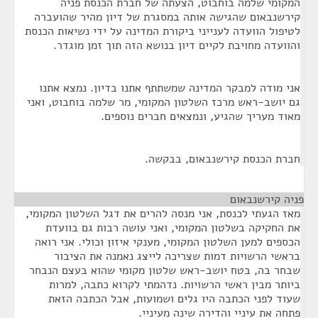
המקומי שלמה בוחבוט, הצעתה של חברת הכנסת פניה
קירשנבאום שהגישה אותה במסגרת של דיון מהיר שהועברה
לטיפול הוועדה לענייני ביקורת המדינה על ידי נשיאות הכנסת
והוועדה מחויבת לקיים דיון בנושא הזה תוך זמן מוגדר.
אני מודה למבקר המדינה שמשתתף אתנו בדיון. נמצא אתנו
גם יושב-ראש מרכז השלטון המקומי, מר שלמה בוחבוט, ואני
מאוד מעריך שהגיע, ונמצאים חברים נוספים.
חברת הכנסת קירשנבאום, בבקשה.
פניה קירשנבאום
¶
מאז הגעתי לכנסת, אני מנסה להרים את דגל השלטון המקומי,
את החקיקה בשלטון המקומי, ואני עושה רבות גם בוועדת
הכספים למען השלטון המקומי, מענקי איזון וכולי. אני רואה
בראשי הרשויות דמות שצריכה לייצג נאמנה את הציבור
שבחר בה, בטח יושב-ראש שלטון מקומי שהוא בעצם הנבחר
ביותר מבין ראשי הרשויות. נדהמתי לקרוא כתבה, למרות
שעוד לפני הכתבה היו גלים ושמועות, אבל הכתבה הזאת
פתחה את עיניי והדירה שינה מעיניי.