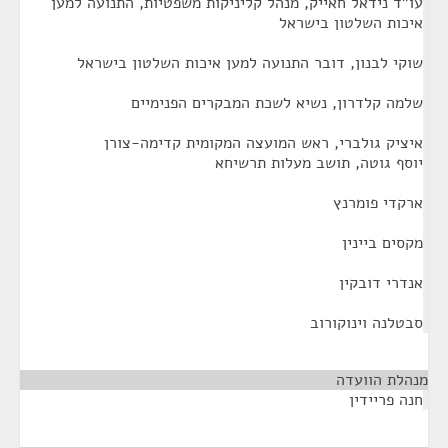
עו"ד נידאל חאייק, מנהל קליניקות משפטיות, התנועה למען
איכות השלטון בישראל
שוקי לבנון, דובר התנועה למען איכות השלטון בישראל
שלמה קלדרון, נשיא לשכת המבקרים הפנימיים
איציק גולברי, ראש המועצה המקומית קדימה-צורן
יוסף גוטה, תושב מעלות תרשיחא
ארקדי פומרנץ
מקסים ביינין
אנדרי דובקין
סבטלנה וינוקורוב
מנהלת הוועדה
¶
חנה פריידין