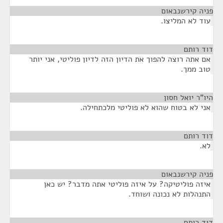
פניה קירשנבאום
¶
עוד לא המליצו.
דוד רותם
¶
אם אתה רוצה להפוך את הדיון הזה לדיון פוליטי, אני יותר
טוב ממך.
היו"ר יואל חסון
¶
אני לא בטוח שהוא לא פוליטי מלכתחילה.
דוד רותם
¶
לא.
פניה קירשנבאום
¶
איזה פוליטיקה? על איזה פוליטי אתה מדבר? יש כאן
התנהלות לא נכונה ושוחד.
דוד רותם
¶