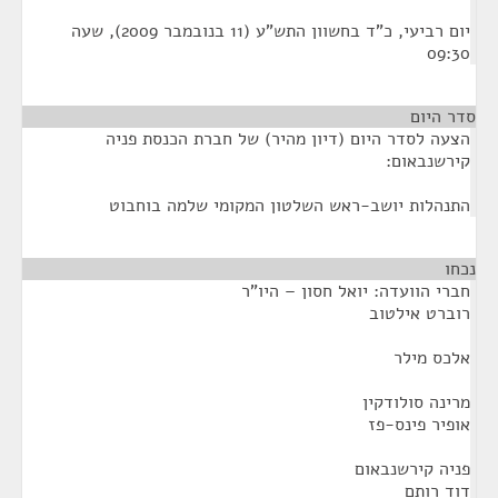
יום רביעי, כ"ד בחשוון התש"ע (11 בנובמבר 2009), שעה
09:30
סדר היום
הצעה לסדר היום (דיון מהיר) של חברת הכנסת פניה
קירשנבאום:
התנהלות יושב-ראש השלטון המקומי שלמה בוחבוט
נכחו
¶
חברי הוועדה: יואל חסון – היו"ר
רוברט אילטוב
אלכס מילר
מרינה סולודקין
אופיר פינס-פז
פניה קירשנבאום
דוד רותם