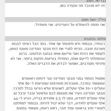
גבריאל נעמן
¶
זה לא מכובד מה שקורה כאן.
היו"ר יואל חסון
¶
אני מנסה להשתלט על העניינים. אני משתדל.
שלמה בוחבוט
¶
רבותיי, נכנסתי ולא חיפשתי אף אחד. בסך הכל רציתי לבנות
מערכת טובה. הניחו לפניי את דוח מבקר המדינה משנת 2007,
לקחתי את הדוח ואני מיישם אותו ככתבו וכלשונו. ברגע
שהתחלתי ליישם אותו, התחילו בעיטות חזקות ביותר. אני לא
מיניתי מקורבים, ואפשר לבדוק את הדברים האלה.
אתמול הנחתי בפני מבקר המדינה שני דוחות ראשונים
שמצאתי במרכז, משכורות מטורפות שמגיעות ל-60 אלף
שקלים ו-70 אלף שקלים, לאנשים שלא הגיעו בכלל למרכז.
מבקר המדינה העיר את תשומת לבם שלמשל עובד קיבל 22
אלף שקלים לחודש, נתנו לו 3.5 אחוזים גבייה, הגיע ל-44
אלף שקלים לחודש, דבר שלא יכול להיות. נכנסתי למחלקה
לקשרי חוץ בראשה עמד חבר, ראש רשות, מצאתי במקום