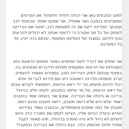
למען הנוכחים כאן אני יכולה לחזור ולשחזר את הפרטים
שמופיעים בכתבה ואני אתחיל, אני אסכם ואומר שכוונתי לכך
שמבקר המדינה ייקח את זה לתשומת לבו, יעשה את הבדיקה
לעומק של כל מה שקורה כי לדעתי אנחנו לא יכולים להרשות
נכון להיום, במצבו של השלטון המקומי, שכתם כזה יעיב על
כל המערכת.
אני אחלק את דבריי לשני תחומים כאשר התחום הראשון הוא
התנהלות של הרשות המקומית מעלות ולדברים שנעשים בה.
בסעיף 122(א) לחוק העיריות כתוב במפורש שאסור להעסיק
קרוב משפחה מדרגה ראשונה ויש שם פירוט לגבי מי שלא
יכול להיות מועסק על ידי ראש הרשות. הופתעתי לקרוא שבתו
של ראש הרשות, של מר שלמה בוחבוט, לקחה חלק בניהול
בריכה או ניהלה את הבריכה. אמנם אני בטוחה שמר בוחבוט
יאמר שלא היא אלא רואה חשבון, רואה חשבון שהוא רואה
חשבון של כמה עסקים משפחתיים, ובכתבה נאמר בפירוש
שהיא ובעלה הגיעו אליו, הציעו לקחת את המכרז הזה והוא
לעולם לא ניהל ולא היה מעונין בניהולו, חוץ מאשר לקבל
אחוזי תיווך מהעסק הזה. הבת ניהלה את הבריכה ובמקביל