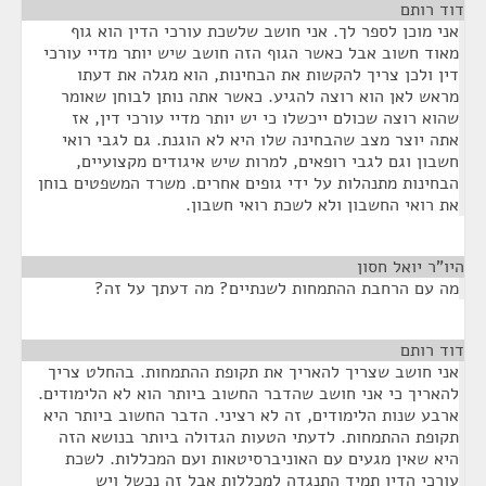
דוד רותם
¶
אני מוכן לספר לך. אני חושב שלשכת עורכי הדין הוא גוף
מאוד חשוב אבל כאשר הגוף הזה חושב שיש יותר מדיי עורכי
דין ולכן צריך להקשות את הבחינות, הוא מגלה את דעתו
מראש לאן הוא רוצה להגיע. כאשר אתה נותן לבוחן שאומר
שהוא רוצה שכולם ייכשלו כי יש יותר מדיי עורכי דין, אז
אתה יוצר מצב שהבחינה שלו היא לא הוגנת. גם לגבי רואי
חשבון וגם לגבי רופאים, למרות שיש איגודים מקצועיים,
הבחינות מתנהלות על ידי גופים אחרים. משרד המשפטים בוחן
את רואי החשבון ולא לשכת רואי חשבון.
היו"ר יואל חסון
¶
מה עם הרחבת ההתמחות לשנתיים? מה דעתך על זה?
דוד רותם
¶
אני חושב שצריך להאריך את תקופת ההתמחות. בהחלט צריך
להאריך כי אני חושב שהדבר החשוב ביותר הוא לא הלימודים.
ארבע שנות הלימודים, זה לא רציני. הדבר החשוב ביותר היא
תקופת ההתמחות. לדעתי הטעות הגדולה ביותר בנושא הזה
היא שאין מגעים עם האוניברסיטאות ועם המכללות. לשכת
עורכי הדין תמיד התנגדה למכללות אבל זה נכשל ויש