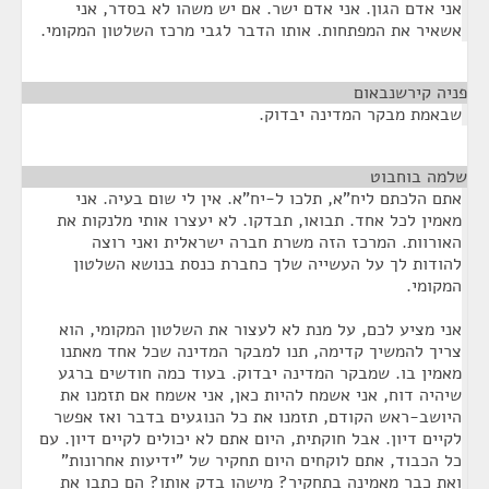
אני אדם הגון. אני אדם ישר. אם יש משהו לא בסדר, אני
אשאיר את המפתחות. אותו הדבר לגבי מרכז השלטון המקומי.
פניה קירשנבאום
¶
שבאמת מבקר המדינה יבדוק.
שלמה בוחבוט
¶
אתם הלכתם ליח"א, תלכו ל-יח"א. אין לי שום בעיה. אני
מאמין לכל אחד. תבואו, תבדקו. לא יעצרו אותי מלנקות את
האורוות. המרכז הזה משרת חברה ישראלית ואני רוצה
להודות לך על העשייה שלך כחברת כנסת בנושא השלטון
המקומי.
אני מציע לכם, על מנת לא לעצור את השלטון המקומי, הוא
צריך להמשיך קדימה, תנו למבקר המדינה שכל אחד מאתנו
מאמין בו. שמבקר המדינה יבדוק. בעוד כמה חודשים ברגע
שיהיה דוח, אני אשמח להיות כאן, אני אשמח אם תזמנו את
היושב-ראש הקודם, תזמנו את כל הנוגעים בדבר ואז אפשר
לקיים דיון. אבל חוקתית, היום אתם לא יכולים לקיים דיון. עם
כל הכבוד, אתם לוקחים היום תחקיר של "ידיעות אחרונות"
ואת כבר מאמינה בתחקיר? מישהו בדק אותו? הם כתבו את