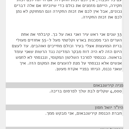
חקירה, הייתם מזמנים את כולם כדי שיוכיחו אם אלה דברים
נכונים, אבל אין לכם את זכות החקירה וגם המחוקק לא נתן
לכם את זכות החקירה.
33 שנים אני ראש עיר ואני גאה על כך. קיבלתי את אחת
הערים הכי מסכנות בארץ וקלטתי מעל ל-55 אחוזים מעולי
ברית המועצות אצלי בעיר וכולם מחייכים ואוהבים. עד לעצם
היום הזה לא היה דוח מבקר המדינה נגד הרשות שאני עומד
בראשה. נכנסתי למרכז השלטון המקומי, ונכנסתי לא לחפש
אנשים אלא נכנסתי על מנת להעצים את המקום הזה. איך
שאני נכנס, הניחו בפניי אקדח מעשן.
פניה קירשנבאום
¶
4,000 שקלים לבת שלך לפרסום בריכה.
היו"ר יואל חסון
¶
חברת הכנסת קירשנבאום, אני מבקש ממך.