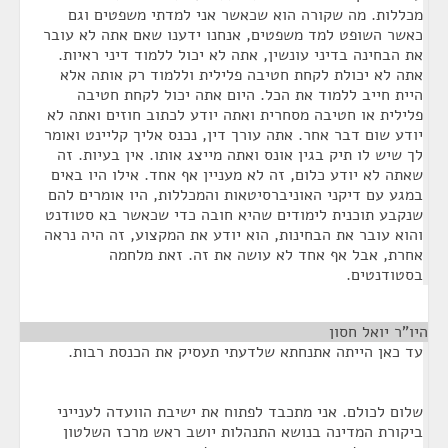
מכללות. מה שקורה הוא שכאשר אני למדתי משפטים וגם
כאשר השופט למד משפטים, אנחנו ידענו שאם אתה לא עובר
את הבחינה בדיני עונשין, אתה לא יכול ללמוד דיני ראיות.
אתה לא יכולת לקחת חטיבה פלילית וללמוד רק אותה אלא
היית חייב ללמוד את הכל. היום אתה יכול לקחת חטיבה
פלילית או חטיבה מסחרית ואתה יודע לכתוב חוזים ואתה לא
יודע שום דבר אחר. אתה עורך דין, נכנס אליך קליינט ואומר
לך שיש לו תיק בגין אונס ואתה מייצג אותו. אין בעיות. זה
שאתה לא יודע כלום, זה לא מעניין אף אחד. אילו היו באים
במגע עם דיקני האוניברסיטאות והמכללות, היו אומרים להם
שנקבע תוכנית לימודים שהיא חובה כדי שכאשר בא סטודנט
והוא עובר את הבחינות, הוא יודע את המקצוע, זה היה נראה
אחרת, אבל אף אחד לא עושה את זה. זאת מלחמה
בסטודנטים.
היו"ר יואל חסון
¶
עד כאן הייתה אתנחתא שלדעתי תעסיק את הכנסת רבות.
שלום לכולם. אני מתכבד לפתוח את ישיבת הוועדה לענייני
ביקורת המדינה בנושא התנהלות יושב ראש מרכז השלטון