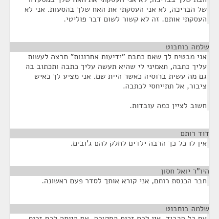
של הבריכה, לא אני העסקתי את האח שלך בהסעות. אני לא
העסקתי אותם. זה לא קשור לשום דבר פוליטי.
שלמה בוחבוט
¶
אני מבטיח לך שאם כתבת "ידיעות אחרונות" תרצה לעשות
עליך כתבה, תאמיני לי שהיא תעשה עליך כתבה ותכתוב בה
גם מה עשית ברוסיה כאשר היית שם. אני מציע לך כאיש
ציבור, אל תתייחסי לכתבה.
חשוב לציין כמה עובדות.
דוד רותם
¶
אין לו כל כך הרבה ילדים לחלק להם ג'ובים.
היו"ר יואל חסון
¶
חבר הכנסת רותם, אני קורא אותך לסדר פעם ראשונה.
שלמה בוחבוט
¶
עם כל הכבוד, אין לכם זכות החקירה. אם הייתה לכם זכות