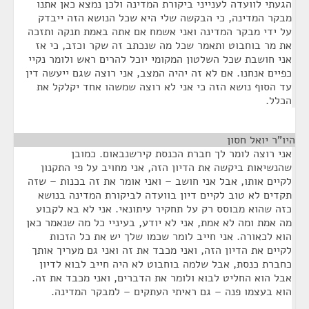
הגעתי לוועדה לענייני ביקורת המדינה ולכן נמצא כאן אתנו
מבקר המדינה, כי הבקשה שלי היא שכל הנושא הזה ייבדק
על ידי מבקר המדינה ואני אשמח אם אתה באמת תנקה ותזכה
את מר בוחבוט ותאמר שכל מה שנכתב זה שקר וכזב, כי אז
אני חושבת שכל השלטון המקומי יוכל להרים ראש ולומר נקיי
כפיים אנחנו. אם לא זה יהיה המצב, אני רוצה שגם ייעשה דין
עד הסוף נושא הזה כי אני לא רוצה שמשהו אחד יקלקל את
הכלל.
היו"ר יואל חסון
¶
אני רוצה לומר לך חברת הכנסת קירשנבאום. כמובן
שהנשיאות ביקשה את הדיון הזה, אני מחויב על פי התקנון
לקיים אותו, אבל אני חושב – ואני אומר את זה בכנות – שזה
תקדים לא טוב לקיים דיון בוועדה לביקורת המדינה בנושא
כזה שהוא מבוסס רק על תחקיר עיתונאי. אני לא בא לקבוע
מה אמת ומה לא אמת, אני לא יודע, בעיניי כל מה שנאמר כאן
הוא לכאורה. אני חייב לומר שכמו שלך יש את כל הזכות
לקיים את הדיון הזה, ואני מכבד את זה ואני גם מעריך אותך
כחברת כנסת, אבל שלמה בוחבוט לא היה חייב לבוא לדיון
אבל הוא החליט לבוא ולומר את הדברים, ואני מכבד את זה.
הוא בעצמו פנה – גם ראיתי העתקים – למבקר המדינה.