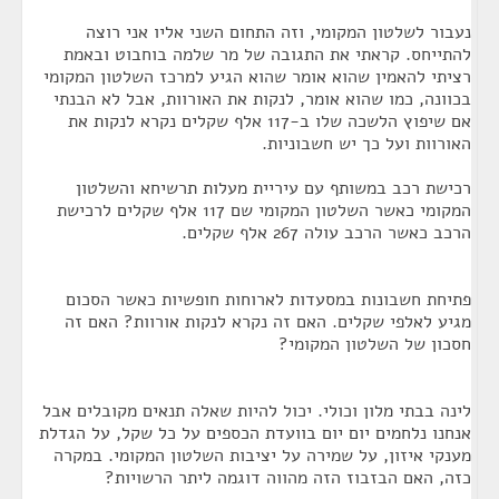
נעבור לשלטון המקומי, וזה התחום השני אליו אני רוצה
להתייחס. קראתי את התגובה של מר שלמה בוחבוט ובאמת
רציתי להאמין שהוא אומר שהוא הגיע למרכז השלטון המקומי
בכוונה, כמו שהוא אומר, לנקות את האורוות, אבל לא הבנתי
אם שיפוץ הלשכה שלו ב-117 אלף שקלים נקרא לנקות את
האורוות ועל כך יש חשבוניות.
רכישת רכב במשותף עם עיריית מעלות תרשיחא והשלטון
המקומי כאשר השלטון המקומי שם 117 אלף שקלים לרכישת
הרכב כאשר הרכב עולה 267 אלף שקלים.
פתיחת חשבונות במסעדות לארוחות חופשיות כאשר הסכום
מגיע לאלפי שקלים. האם זה נקרא לנקות אורוות? האם זה
חסכון של השלטון המקומי?
לינה בבתי מלון וכולי. יכול להיות שאלה תנאים מקובלים אבל
אנחנו נלחמים יום יום בוועדת הכספים על כל שקל, על הגדלת
מענקי איזון, על שמירה על יציבות השלטון המקומי. במקרה
כזה, האם הבזבוז הזה מהווה דוגמה ליתר הרשויות?