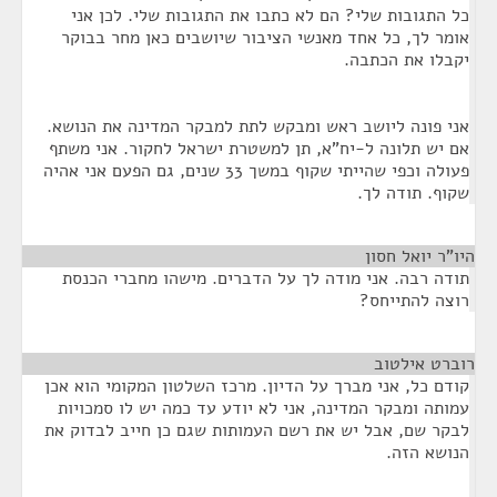
כל התגובות שלי? הם לא כתבו את התגובות שלי. לכן אני
אומר לך, כל אחד מאנשי הציבור שיושבים כאן מחר בבוקר
יקבלו את הכתבה.
אני פונה ליושב ראש ומבקש לתת למבקר המדינה את הנושא.
אם יש תלונה ל-יח"א, תן למשטרת ישראל לחקור. אני משתף
פעולה וכפי שהייתי שקוף במשך 33 שנים, גם הפעם אני אהיה
שקוף. תודה לך.
היו"ר יואל חסון
¶
תודה רבה. אני מודה לך על הדברים. מישהו מחברי הכנסת
רוצה להתייחס?
רוברט אילטוב
¶
קודם כל, אני מברך על הדיון. מרכז השלטון המקומי הוא אכן
עמותה ומבקר המדינה, אני לא יודע עד כמה יש לו סמכויות
לבקר שם, אבל יש את רשם העמותות שגם כן חייב לבדוק את
הנושא הזה.