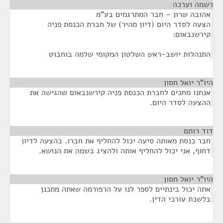
רשמה וערכה
¶
אהובה שרון – חבר המתרגמים בע"מ
הצעה לסדר היום (דיון מהיר) של חברת הכנסת פניה
קירשנבאום:
התנהלות יושב-ראש השלטון המקומי שלמה בוחבוט
היו"ר יואל חסון
¶
אנחנו מחכים לחברת הכנסת פניה קירשנבאום שהגישה את
ההצעה לסדר היום.
דוד רותם
¶
חבר כנסת מאותה סיעה יכול להחליף את חברו. בהצעה לדיון
דחוף, אני יכול להחליף אותה ולהציג בשמה את הנושא.
היו"ר יואל חסון
¶
אתה יכול בינתיים לספר לנו על הרפורמה שאתה מתכנן
בלשכת עורכי הדין.