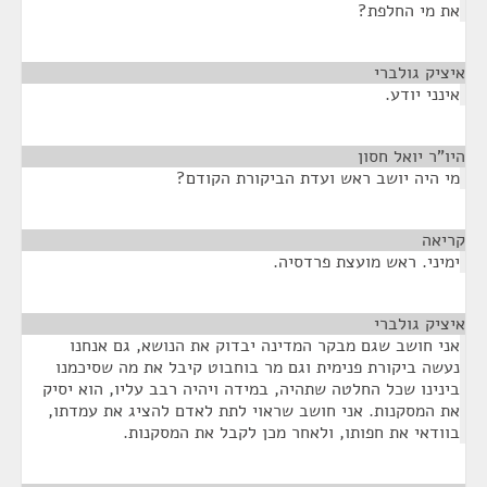
את מי החלפת?
איציק גולברי
¶
אינני יודע.
היו"ר יואל חסון
¶
מי היה יושב ראש ועדת הביקורת הקודם?
קריאה
¶
ימיני. ראש מועצת פרדסיה.
איציק גולברי
¶
אני חושב שגם מבקר המדינה יבדוק את הנושא, גם אנחנו
נעשה ביקורת פנימית וגם מר בוחבוט קיבל את מה שסיכמנו
בינינו שכל החלטה שתהיה, במידה ויהיה רבב עליו, הוא יסיק
את המסקנות. אני חושב שראוי לתת לאדם להציג את עמדתו,
בוודאי את חפותו, ולאחר מכן לקבל את המסקנות.