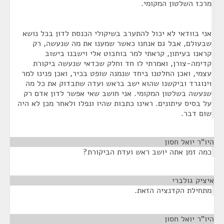
מרכז השלטון המקומי.
אני בוודאי לא יכול להתערב בשיקולי הכנסת לדון בכל נושא
שבעולם, אבל גם אנחנו כאשר שמענו את מה שנעשה, רק
קראנו בעיתון, קראתי למר בוחבוט אלי וישבנו בישוב
קדימה-צורן, ואמרתי לו חד וחלק שכדאי שנעשה ביקורת
עצמי, ואכן החלטנו ביחד שנמנה שופט בכיר, ואכן פנינו למר
וינוגרד וביקשנו שהוא ישב בראש ועדה שתבדוק את כל מה
שנעשה בשלטון המקומי. אני חושב שאי אפשר לדון אדם רק
על בסיס עיתונים. ראינו כתבות שהיו ונפלו ולאחר מכן לא היה
שום דבר.
היו"ר יואל חסון
¶
כמה זמן אתה יושב ראש ועדת הביקורת?
איציק גולברי
¶
מתחילת הקדנציה הזאת.
היו"ר יואל חסון
¶