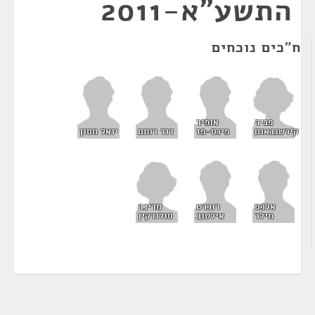
התשע"א-2011
ח"כים נוכחים
פניה
אופיר
קירשנבאום
פינס-פז
דוד רותם
יואל חסון
מרינה
אלכס
רוברט
סולודקין
מילר
אילטוב