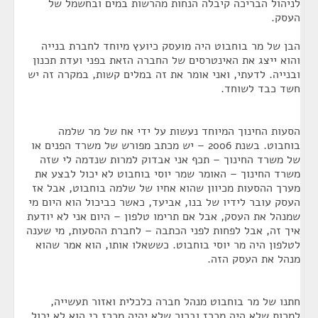
לניהול הבריכה קיבלה הנחות מהרשות במים ובחשמל של
העסק.
הבן של מר בוחבוט היה מועסק כיועץ מיוחד לחברת בנייה
והוא ייצג את האינטרסים של החברה הזאת בפני ועדת תכנון
ובנייה. לדעתי, ואני אומר את זה במלים קשות, במקרה זה יש
חשד כבד לשוחד.
הסעות החינוך המיוחד נעשות על ידי אח של מר שלמה
בוחבוט. בשנת 2006 – יש מכתב מפורש של משרד הפנים או
של משרד החינוך – תכף אני אבדוק למרות שנדמה לי שזה
משרד החינוך – האומר שמר יוסי בוחבוט לא יכול לבצע את
מערך ההסעות מכיוון שהוא אחיו של שלמה בוחבוט, אבל אז
העסק עובר לידיו של בנו, אביעד, כאשר כביכול הוא היום מי
שמנהל את העסק, אבל אם תרימו טלפון – היום אני לא יודעת
איך זה, אבל לפחות לפני הכתבה – לחברת ההסעות, מי שענה
לטלפון היה מר יוסי בוחבוט. כששאלו אותו, הוא אמר שהוא
מנהל את העסק הזה.
חתנו של מר בוחבוט מנהל חברה כלכלית ואזור תעשייה,
למרות שלא היה מכרז וברור שלא יהיה מכרז כי הוא לא יכול