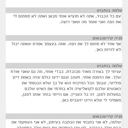
שלמה בוחבוט
¶
עם כל הכבוד, אתה לא תוציא אותי מכאן ואתה לא תסתום לי
את הפה ואני אומר מה שאני רוצה.
פניה קירשנבאום
¶
אף אחד לא סותם לך את הפה. אתה בעצמך אמרת שאתה יכול
לא להיות כאן.
שלמה בוחבוט
¶
עניתי לך בצורה מאוד מכובדת. כבדי אותי, מה גם שאני אורח
שלך. את הזמנת אותי. חשוב שגם ידעו כולם שזה באמת דיון
פוליטי, שבסך הכל הוויכוח הוא על כך שלא הכנסתי את
האנשים שלכם לקואליציה ולא בחרתי את האיש שלכם
במעלות לסגן. זה כל העניין. אם הייתי בוחר אותו לסגן,
תאמיני לי שלא היינו יושבים כאן.
פניה קירשנבאום
¶
שלמה, לא אני כתבתי את הכתבה בעיתון, לא אני העסקתי את
הבת שלך בבריכה, לא אני העסקתי את האח שלך במסעדה