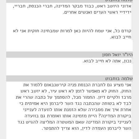
אדוני היושב ראש, כבוד מבקר המדינה, חברי הכנסת, חבריי,
ידידיי ראשי הערים ואנשים אחרים.
קודם כל, אני שמח להיות כאן למרות שמבחינה חוקית אני לא
חייב לבוא.
היו"ר יואל חסון
¶
נכון, אתה לא חייב לבוא.
שלמה בוחבוט
¶
אני מציע גם לחברת הכנסת פניה קירשנבאום ללמוד את
החוק. החוק לא מאפשר לזמן לא ראש עיר, לא יושב ראש
מרכז ולקיים דיון. החמור מכל, להסתמך על כתבה שהרי את
לבד לא בטוחה שהכתבה נגד השר ליברמן היא אמיתית כי
אחרת איך את מסבירה שלא הזמנת אותו לוועדה לענייני
ביקורת המדינה? היית מזמינה אותו ואומרת גם בוועדה
לענייני ביקורת המדינה שאם המשטרה המליצה להגיש נגד
השר ליברמן העמדה לדין, הוא צריך להתפטר.