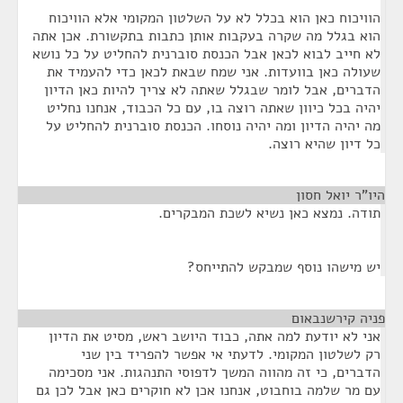
הוויכוח כאן הוא בכלל לא על השלטון המקומי אלא הוויכוח
הוא בגלל מה שקרה בעקבות אותן כתבות בתקשורת. אכן אתה
לא חייב לבוא לכאן אבל הכנסת סוברנית להחליט על כל נושא
שעולה כאן בוועדות. אני שמח שבאת לכאן כדי להעמיד את
הדברים, אבל לומר שבגלל שאתה לא צריך להיות כאן הדיון
יהיה בכל כיוון שאתה רוצה בו, עם כל הכבוד, אנחנו נחליט
מה יהיה הדיון ומה יהיה נוסחו. הכנסת סוברנית להחליט על
כל דיון שהיא רוצה.
היו"ר יואל חסון
¶
תודה. נמצא כאן נשיא לשכת המבקרים.
יש מישהו נוסף שמבקש להתייחס?
פניה קירשנבאום
¶
אני לא יודעת למה אתה, כבוד היושב ראש, מסיט את הדיון
רק לשלטון המקומי. לדעתי אי אפשר להפריד בין שני
הדברים, כי זה מהווה המשך לדפוסי התנהגות. אני מסכימה
עם מר שלמה בוחבוט, אנחנו אכן לא חוקרים כאן אבל לכן גם