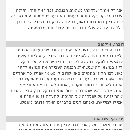
אני רק אומר שלדעתי נשיאות הכנסת, וכך ראוי היה, הייתה
צריכה לשקול קצת יותר לעומק האם על פי תחקיר עיתונאי זה
שווה דיון במסגרת כזאת, בוועדה לביקורת המדינה שבדרך
כלל זו ועדה שעולים בה דברים קצת יותר מבוססים.
רוברט אילטוב
¶
כבוד היושב ראש, זאת לא פעם ראשונה שבוועדות הכנסת,
ולאו דווקא בוועדה לענייני ביקורת המדינה, עולים נושאים
שמגיעים לתקשורת. זה לא דבר חריג שבאנו לכאן וביקשנו
דיון בנושא. זה שנשיאות הכנסת העבירה את הנושא לדיון
כאן, לכן הדיון מתקיים כאן. קרוב ל-60 או אפילו 70 אחוזים
מהנושאים שבכלל עולים בכנסת מגיעים אלינו מהתקשורת.
אנחנו לא חברי כנסת חוקרים, אנחנו לא רודפים אחרי אף
אחד, אבל ברגע שהדברים מתפרסמים בתקשורת, סביר להניח
שהם יגיעו אל שולחנה של הכנסת, לוועדה זו או אחרת או
אפילו למליאה, ואנחנו דנים בדברים האלה ודנים לעומק.
פניה קירשנבאום
¶
אדוני היושב ראש, אני רוצה לציין עוד משהו. אם זה היה