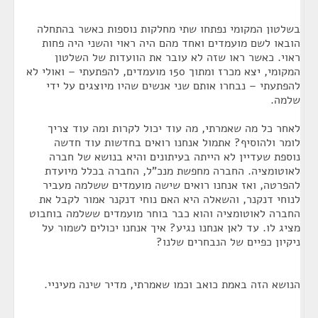
בשלטון המקומי נפתחו שתי מחלקות נוספות כאשר בהתחלה
הובאו לשם מועמדים ואחד מהם היה ראוי והשני היה פחות
ראוי. כאשר ראו שזה לא עובר את הוועדות של השלטון
המקומי, יצא מכרז ומתוך 150 מועמדים, להפתעתי – ואולי לא
להפתעתי – נבחרו אותם שני אנשים שהיו מיוצגים על ידי
שלמה.
לאחר כל מה שאמרתי, מה עוד יכול לקרות ומה עוד צריך
לומר ולהוסיף? אתמול אנחנו רואים בחדשות עוד חדשה
נוספת שעדיין לא הייתה בעיתונים והיא בנושא של חברה
לאוטומציה. החברה מחפשת מנכ"ל, החברה בכלל מיועדת
להפרטה, ואז אנחנו רואים שישה מועמדים ששלמה מעביר
לנוחי דנקנר, והשאלה היא האם נוחי דנקנר אמור לקבל את
החברה לאוטומציה והוא כבר בוחר מועמדים ששלמה בוחבוט
מציג לו. עד לאן אנחנו נגיע? איך אנחנו יכולים לשמור על
ניקיון כפיים של הנבחרים שלנו?
הנושא הזה באמת כואב וכמו שאמרתי, מדיר שינה מעיניי.