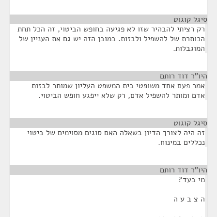
סיגל קוגוט
¶
רק רציתי להבהיר שזו לא פגיעה בחופש הביטוי, זה הכל תחת
הכותרת של להשפיל ולבזות. במובן הזה יש גם את העניין של
המוגבלות.
היו"ר דוד רותם
¶
אמר פעם אחד משופטי בית המשפט העליון שמותר לבזות
אדם ומותר להשפיל אדם, רק שלא ייפגע חופש הביטוי.
סיגל קוגוט
¶
זה היה לצורך הדיון בשאלה האם סוגים מסוימים של ביטוי
נכללים במינוח.
היו"ר דוד רותם
¶
מי בעד?
ה צ ב ע ה