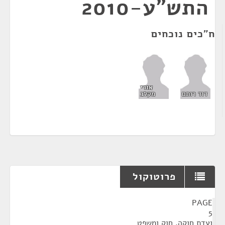
התש"ע-2010
ח"כים נוכחים
אורי
דוד רותם
מקלב
פרוטוקול
¶
PAGE
5
ועדת חוקה, חוק ומשפט