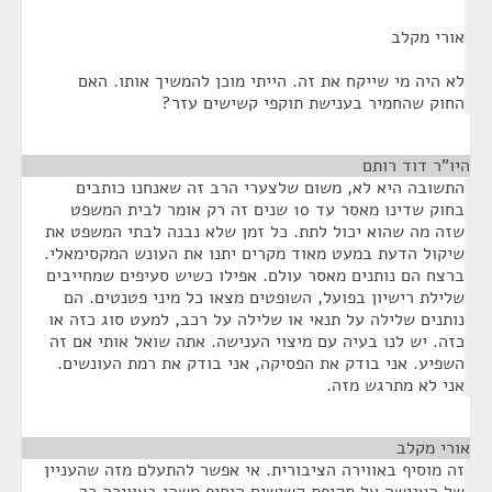
אורי מקלב
לא היה מי שייקח את זה. הייתי מוכן להמשיך אותו. האם
החוק שהחמיר בענישת תוקפי קשישים עזר?
היו"ר דוד רותם
¶
התשובה היא לא, משום שלצערי הרב זה שאנחנו כותבים
בחוק שדינו מאסר עד 10 שנים זה רק אומר לבית המשפט
שזה מה שהוא יכול לתת. כל זמן שלא נבנה לבתי המשפט את
שיקול הדעת במעט מאוד מקרים יתנו את העונש המקסימאלי.
ברצח הם נותנים מאסר עולם. אפילו כשיש סעיפים שמחייבים
שלילת רישיון בפועל, השופטים מצאו כל מיני פטנטים. הם
נותנים שלילה על תנאי או שלילה על רכב, למעט סוג כזה או
כזה. יש לנו בעיה עם מיצוי הענישה. אתה שואל אותי אם זה
השפיע. אני בודק את הפסיקה, אני בודק את רמת העונשים.
אני לא מתרגש מזה.
אורי מקלב
¶
זה מוסיף באווירה הציבורית. אי אפשר להתעלם מזה שהעניין