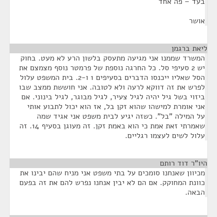
בעד – פה אחד
אושר
ליאת ברגמן
¶
המשרד שממנו אני מגיעה מתעסק בלשון הרע לא מעט. בחוק
יש 2 סעיפי סל. כל החרגה נוספת של פרמטר נוסף מצמצם את
הסל שאליו ייכנסו הדברים בסעיפים 1 ו-2. בית המשפט עלול
לפרש את זה דווקא לרעה ולא לטובה. אני חוששת ממצב שבו
ביזוי בשל גיל יהיה לגיל צעיר, לגיל מבוגר, לגיל בינוני. אם
אני אומרת למישהו שהוא זקן בל, אז הוא יכול לתבוע אותי
על המילה "בל". כשזה יגיע לבית משפט אני אגיד שמה
שאמרתי זאת אמת כי הוא באמת זקן. זה מעוגן בסעיף 14. זה
עלול לשים לעצמו רגליים.
היו"ר דוד רותם
¶
מכיוון שאנחנו סומכים על בתי משפט אני מניח שהם יבינו את
כוונת המחוקק. אם הם לא יבין אנחנו נפרש להם את זה בפעם
הבאה.