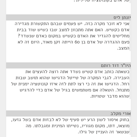
של אדם בקונוטציה שלילית?
יונתן ליס
¶
אני לא זוכר מקרה כזה. יש פעמים שבהם התקשורת מגדירה
אדם כקשיש. האם אתה מתכוון למצב שבו כשיש שוד בבית
מחליטים להגדיר את האדם כקשיש במקום כאדם שנשדד?
פעם ההגדרה של אדם בן 60 הייתה זקן מאוד, היום זה לא
המצב.
היו"ר דוד רותם
¶
כשאתה כותב אדם קשיש נשדד אתה רוצה להעצים את
העבירה. לגבי המקרה של טייטל הדגישו שהוא תושב שבות
רחל. הדגישו את זה כי רצו לתת לזה איזו קונוטציה ימנית של
מתנחל. השאלה אם משתמשים בגיל של אדם כדי להדגיש
שהוא מדבר שטויות.
אורי מקלב
¶
בחוק איסור לשון הרע יש סעיף של לא לבזות אדם בשל גזעו,
מוצאו, דתו, מקום מגוריו, נטייתו המינית ומגבלתו. מה
שנשאר זה העניין של גילו.