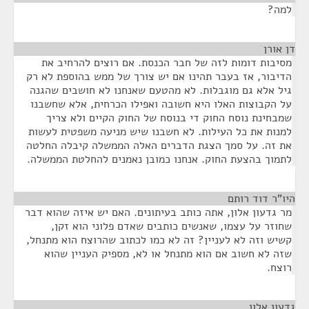
למה?
דן אורן
¶
מסיבות דומות לזה של חבר הכנסת. אם רוצים להרחיב את
הדיבור, אז בעבר תהינו אם יש צורך של ממש בהוספת לא רק
גיל אלא גם מוגבלות. לא מהטעם שאנחנו לא חושבים שהגנה
על הקבוצות האלו היא חשובה ואפילו הכרחית, אלא שחשבנו
שמבחינת נוסח החוק די בנוסח של החוק הקיים ולא צריך
למנות את כל העילות. לא חשבנו שיש מניעה משפטית לעשות
את זה. על סמך הצגת הדברים האלה הממשלה קיבלה החלטה
לתמוך בהצעת החוק. אנחנו כמובן נאמנים להחלטת הממשלה.
היו"ר דוד רותם
¶
מר גדעון אלון, אתה כותב בעיתונים. האם יש איזה שהוא דבר
שחוזר על עצמו, שאנשים כותבים שאדם פלוני הוא זקן,
קשיש וזה לא לעניין? זה לא כמו לכתוב שהרוצח הוא מתנחל,
שזה לא חשוב אם הוא מתנחל או לא, מספיק העניין שהוא
רוצח.
גדעון אלון
¶