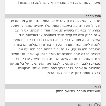
איסור לשון הרע. האם מוכן אדוני לומר למה הוא מכוון?
אורי מקלב
¶
תודה לך שמצאת לנכון להביא את החוק הזה. חלק מההשראה
שלי לחוק הזה בא בעקבות החוק שלך שהיית שותף לו ועוסק
בהחמרה בפגיעה בקשישים. אתה אחד היוזמים. אני חושב
שגם לחוק הזה יש קשר ישיר להחמרה או לאלימות נגד
קשישים. זה מתחיל בדיבורים. כשאין כבוד בדיבורים אפשר
להגיע ליותר מזה. אם היחס, הדיבור וההתנהלות הם בצורה
מכובדת ולא פוגעת, אז זה יכול להיות חלק ממניעה של
דברים הרבה יותר חמורים שנעשים כלפי קשישים. אני חושב
שזה משתלב ביום הקשיש. יש בזה מסר מעשי, ערכי וחינוכי
מבחינת לכבד את הזקנים, לכבד את הקשישים. על כל פגיעה
מילולית או אחרת בזקן צריך לתת עונש. אנחנו מבקשים
לכלול אותה בתוך עבירת לשון הרע.
דן אורן
¶
הממשלה תומכת בהצעת החוק.
היו"ר דוד רותם
¶