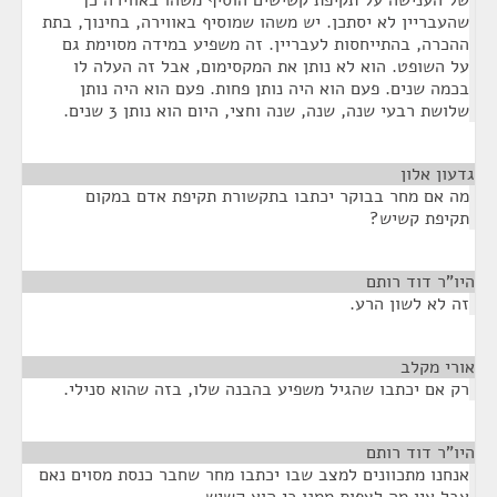
של הענישה על תקיפת קשישים הוסיף משהו באווירה כך
שהעבריין לא יסתכן. יש משהו שמוסיף באווירה, בחינוך, בתת
ההכרה, בהתייחסות לעבריין. זה משפיע במידה מסוימת גם
על השופט. הוא לא נותן את המקסימום, אבל זה העלה לו
בכמה שנים. פעם הוא היה נותן פחות. פעם הוא היה נותן
שלושת רבעי שנה, שנה, שנה וחצי, היום הוא נותן 3 שנים.
גדעון אלון
¶
מה אם מחר בבוקר יכתבו בתקשורת תקיפת אדם במקום
תקיפת קשיש?
היו"ר דוד רותם
¶
זה לא לשון הרע.
אורי מקלב
¶
רק אם יכתבו שהגיל משפיע בהבנה שלו, בזה שהוא סנילי.
היו"ר דוד רותם
¶
אנחנו מתכוונים למצב שבו יכתבו מחר שחבר כנסת מסוים נאם