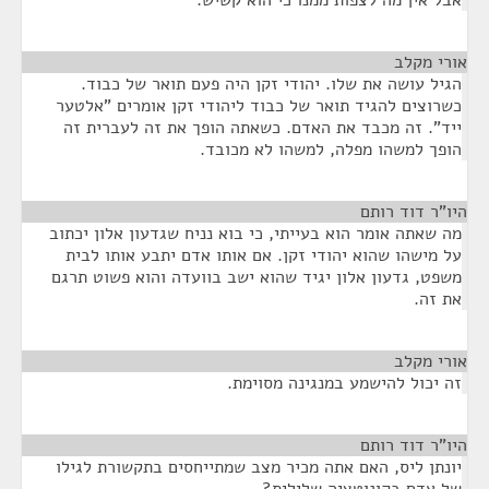
אבל אין מה לצפות ממנו כי הוא קשיש.
אורי מקלב
¶
הגיל עושה את שלו. יהודי זקן היה פעם תואר של כבוד.
כשרוצים להגיד תואר של כבוד ליהודי זקן אומרים "אלטער
ייד". זה מכבד את האדם. כשאתה הופך את זה לעברית זה
הופך למשהו מפלה, למשהו לא מכובד.
היו"ר דוד רותם
¶
מה שאתה אומר הוא בעייתי, כי בוא נניח שגדעון אלון יכתוב
על מישהו שהוא יהודי זקן. אם אותו אדם יתבע אותו לבית
משפט, גדעון אלון יגיד שהוא ישב בוועדה והוא פשוט תרגם
את זה.
אורי מקלב
¶
זה יכול להישמע במנגינה מסוימת.
היו"ר דוד רותם
¶
יונתן ליס, האם אתה מכיר מצב שמתייחסים בתקשורת לגילו