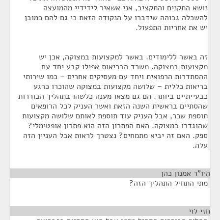
נושא התקנים והתקציב, אני אשאיר לידידיי מהמועצה
להשכלה גבוהה שידברו על הנקודה הזאת כי גם להם כמובן
יש את אחריות התפעול.
זה באשר ללימודים. באשר למקצועות במצוקה, אכן יש
מקצועות במצוקה. משרד הבריאות אפילו קבע יחד עם
ההסתדרות הרפואית ויחד עם מעסיקים אחרים – כמו שירותי
בריאות כללית – שלושה מקצועות במצוקה שהוכרו כרגע
כבעייתיים ביותר. הם גם מצאו מענה כלשהו בתהליך הבוררות
שהסתיים בראשית השנה הזאת ואשר העניק לכל הרופאים
תוספת שכר, אבל העניק עוד תוספת לאותם שלושה מקצועות
שהוגדרו במצוקה. האם הפתרון הזה הוא פתרון אופטימלי?
ספק. האם זה יביא מתמחים? נצטרך לראות אבל העניין הזה
עלה.
היו"ר אמנון כהן
¶
מתי התחיל התהליך הזה?
חזי לוי
¶