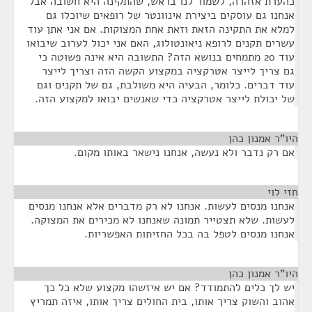
כהערת אזהרה, לשמור לנו בראש, שהתקינה היא חשובה אבל
אנחנו גם עוסקים ביצירת אינוונטר של רופאים שיוכלו גם
למלא את התקינה הזאת וזאת אחת המצוקות. אם אני אתן עוד
עשרים תקנים לרופא ניאונטולוג, האם אני יכול לערוב שיבואו
עוד 20 מתמחים בנושא הזה? התשובה היא אינה פשוטה כי
גם צריך לייצר אטרקציה במקצוע הקשה הזה וצריך לייצר
עוד דברים. כלומר, הבעיה היא משולבת, גם של תקנים וגם
של יכולת לייצר אטרקציה כדי שאנשים יבואו למקצוע הזה.
היו"ר אמנון כהן
¶
אם רק נדבר ולא נעשה, אנחנו נישאר באותו מקום.
חזי לוי
¶
אנחנו מנסים לעשות. אנחנו לא רק מדברים אלא אנחנו מנסים
לעשות. שלא תצטייר תמונה שאנחנו לא מכירים את המצוקה.
אנחנו מנסים לטפל בה בכל החזיתות האפשריות.
היו"ר אמנון כהן
¶
יש לך כלים להתמודד? אם יש איזשהו מקצוע שלא כל כך
אהוב והשוק צריך אותו, בית החולים צריך אותו, איזה תמריץ