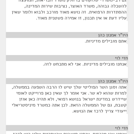
גם רב-משרדי שלוקחים בו חלק משרד הבריאות, המועצה
להשכלה גבוהה, משרד האוצר, נציבות שירות המדינה,
ההסתדרות הרפואית. זה נושא מאוד מורכב ולבוא ולומר שאין
עליו דעת או אין תכנון, זו אמירה פשטנית מאוד.
היו"ר אמנון כהן
¶
אתם מובילים מדיניות.
חזי לוי
¶
אנחנו מובילים מדיניות. אני לא מתכחש לזה.
היו"ר אמנון כהן
¶
אתה וסגן השר הפוליטי שלך שיש לו הרבה השפעה בממשלה,
למרות שהוא לא שר. אני אומר לך שאין כאן פרוייקט לאומי
שיידרש במדינת ישראל בנושא רפואי, ולא תהיה כאן אוזן
קשבת, גם של הממשלה הזאת. לכן אתה כמשרד מיניסטריאלי
ייעודי צריך לרכז את הנושא.
חזי לוי
¶