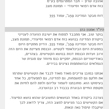
אהובה שרון – חבר המתרגמים בע"מ
כוח אדם רפואי וסיעודי – תמונת מצב
דוח מבקר המדינה 59ב', עמוד 355
היו"ר אמנון כהן
¶
בוקר טוב. אני מתכבד לפתוח את ישיבת הוועדה לענייני
ביקורת המדינה בנושא כוח אדם רפואי וסיעודי, תמונת מצב,
דוח מבקר המדינה 59ב', עמוד 355. הדיון מתקיים היום
במסגרת היום הבינלאומי לקשיש. הכנסת מציינת את היום הזה
ורוב ועדות הכנסת דנות בנושא הקשישים. בצהרים,
באודיטוריום הכנסת, יתקיים כנס מיוחד עם סגנית שר
הגמלאים ובהשתתפות נציגים בכירים.
אנחנו כמובן צריכים מאוד מאוד לכבד את הקשישים שתרמו
את חלקם גם למשפחות, גם למדינה, גם למפעלים, כל אחד
בעיסוקו הוא. מחובתנו לשמור עליהם ולתת להם לחיות את
תקופת החיים הבוגרת בכבוד רב ובהערכה.
נערכה ביקורת באחד הנושאים החשובים שהוא נושא הסיעוד.
אם הקשישים כבר מגיעים למצב הזה, צריך לדאוג לכך
שיקבלו טיפול נאה ונאות.