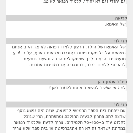
גם יהודי וגם לא יהודי, ללמוד רפואה לא פג.
קריאה
¶
של האימא.
חזי לוי
¶
של האימא ושל הילד. הרצון ללמוד רפואה לא פג. היום אנחנו
נמצאים על כל מקום פתוח באוניברסיטאות בארץ, על כ-5-6
מועמדים. הראיה לכך שמתקבלים הרבה והשאר נוסעים
לדאבוני ללמוד בנכר, בהונגריה או במדינות אחרות.
היו"ר אמנון כהן
¶
למה אי אפשר להשאיר אותם ללמוד כאן?
חזי לוי
¶
אם ייפתח בית הספר החמישי לרפואה, שזה היה נושא נוסף
שרצה לתת פתרון לבעיה ההולכת ומתפתחת, הרי שנוכל
לקלוט עוד כ-70-100 תלמידים. צריך לדעת שללמוד רפואה
במדינת ישראל זה לא רק אוניברסיטה או בית ספר אלא צריך