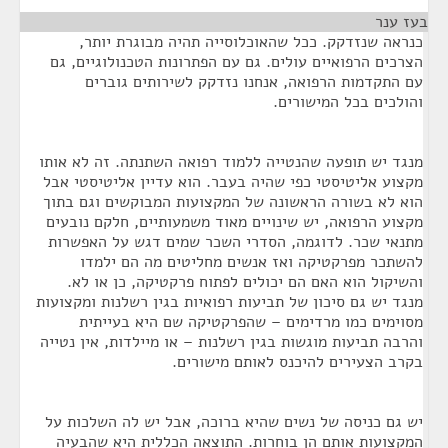
בעז ענר
¶
כנראה שנזדקק. ככל שהאוכלוסייה תהיה מבוגרת יותר,
הצרכים הרפואיים עולים. גם עם הפתרונות הטכנולוגיים, גם
עם התקדמות הרפואה, אנחנו נזדקק לשירותים גוברים
והולכים בכל המישורים.
מנגד יש תופעה שהנטייה ללמוד רפואה השתנתה. זה לא אותו
מקצוע אליטיסטי כפי שהיה בעבר. הוא עדיין אליטיסטי אבל
הוא לא בשורה הראשונה של המקצועות המבוקשים וגם בתוך
מקצוע הרפואה, יש שינויים מאוד משמעותיים, חלקם נובעים
מתנאי שכר. לדוגמה, הסדרי השכר שמים דגש על האפשרות
להשתכר מפרקטיקה ואז אנשים מחליטים מה הם ילמדו
והשיקול הוא האם הם יכולים לפתוח פרקטיקה, כן או לא.
מנגד יש גם סיכון של תביעות רפואיות בגין רשלנות ומקצועות
מסוימים כמו מרדימים – שהפרקטיקה שם היא בעייתית
והרבה תביעות מוגשות בגין רשלנות – או מיילדות, אין נטייה
בקרב הצעירים להיכנס לאותם מישורים.
יש גם כניסה של נשים שהיא ברוכה, אבל יש לה השלכות על
המקצועות אותם הן בוחרות. התוצאה הכללית היא שהבעיה