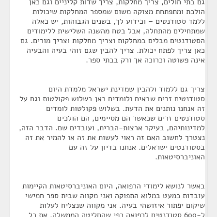
גם בתי חולים, צריך מחלקות, צריך שדות קליניים וגם כאן
הולכת ומתפתחת מצוקה משום שמספר המחלקות שיכולות
ללמד סטודנטים – וכידוע לך, בשנים הגבוהות, יש כאלה
שמתחילים מהתחלה, אבל בטח מהשנה השלישית ללימודים
הסטודנטים מבלים במחלקות וצריך מחלקות וצריך מורים. גם
כאן צריך לפתח יכולת. צריך להבין שגם זוהי בעיה והבעיה
אינה פשוטה וכרוכה אך ורק בבתי ספר.
צריך גם ללמוד ולהבין שמדינת ישראל מלמדת היום
סטודנטים זרים שבאים ולומדים כאן בשלוש פקולטות וגם על
זה אנחנו נותנים את הדעת. בשלוש פקולטות לומדים
סטודנטים זרים שכאשר הם מסיימים, הם הולכים
למדינותיהם, בעיקר ארצות-הברית, ועובדים שם. הדבר הזה,
נצטרך לחשוב האם זה ראוי לעשות את זה או להמיר את זה
בסטודנטים ישראלים. אנחנו בדיון על זה עם
האוניברסיטאות.
באשר לנושא לימודי הרפואה, היום האוניברסיטאות הקיימות
עובדות כמעט במלוא התפוקה ואני מקווה שבית ספר חמישי
שיקום יפתור איזושהי בעיה. אני מקווה שנצליח לעלות
ל-600 סטודנטים לרפואה כפי שהחליטה הממשלה. את כל