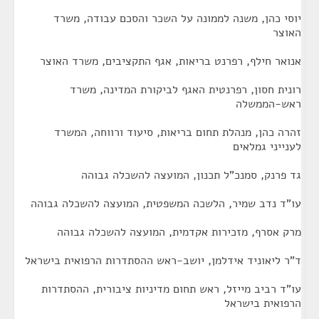
יוסי כהן, משנה לממונה על השכר והסכם עבודה, משרד
האוצר
אנואר חילף, רפרנט בריאות, אגף התקציבים, משרד האוצר
רונית חסון, רפרנטית האגף לביקורת המדינה, משרד
ראש-הממשלה
זהרה כהן, מנהלת תחום בריאות, סיעוד ורווחה, המשרד
לענייני גמלאים
גד פרנק, סמנכ"ל תכנון, המועצה להשכלה גבוהה
עו"ד נדב שמיר, הלשכה המשפטית, המועצה להשכלה גבוהה
מרק אסרף, מזכירות אקדמית, המועצה להשכלה גבוהה
ד"ר ליאוניד אידלמן, יושב-ראש ההסתדרות הרפואית בישראל
עו"ד רביב מייזל, ראש תחום מדיניות ציבורית, ההסתדרות
הרפואית בישראל