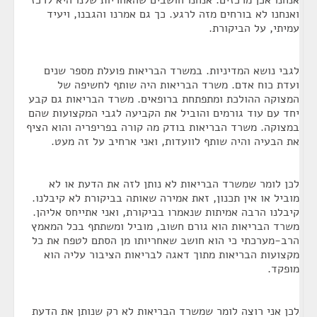
אנחנו אכן מרכזים. אנחנו חושבים שהאחריות שלנו היא לרכז
ואנחנו לא בורחים מזה לרגע. כך גם אמרנו והגבנו, ויעיד
עמיתי, על הביקורת.
לגבי נושא המדיניות. במשרד הבריאות פועלת מספר שנים
ועדת כוח אדם. משרד הבריאות היה שותף לחשיפה של
המצוקה ההולכת ומתפתחת ברופאים. משרד הבריאות גם קבע
יחד עם עוד גורמים והוביל את הקביעה לגבי המקצועות שהם
במצוקה. משרד הבריאות בודק מה קורה בפריפריה והוא הציף
את הבעיה והיה שותף לוועדות, ואני ארחיב על זה מעט.
לכן לומר שמשרד הבריאות לא נותן לזה את הדעת או לא
מוביל או אין תכנון, זאת אמירה שאותה בביקורת לא קיבלנו.
קיבלנו הרבה אמיתות שנאמרו בביקורת, ואני אתייחס אליהן.
משרד הבריאות הוא גורם חשוב, מוביל ומשתתף בכל המאמץ
הרב-מערכתי כי הוא חושב שאחריותו מן הסתם לטפח את כל
מקצועות הבריאות מתוך דאגה לבריאות הציבור עליה הוא
מופקד.
לכן אני רוצה לומר שמשרד הבריאות לא רק שנותן את הדעת