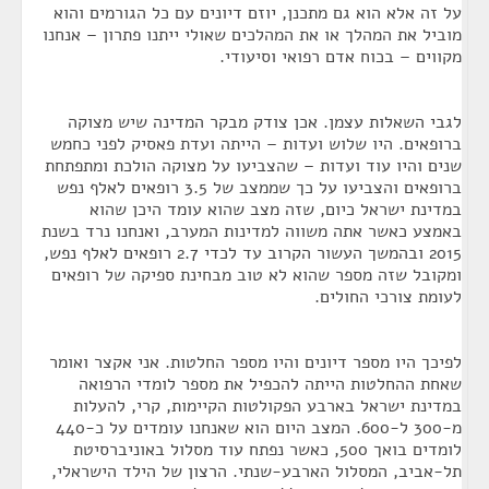
על זה אלא הוא גם מתכנן, יוזם דיונים עם כל הגורמים והוא
מוביל את המהלך או את המהלכים שאולי ייתנו פתרון – אנחנו
מקווים – בכוח אדם רפואי וסיעודי.
לגבי השאלות עצמן. אכן צודק מבקר המדינה שיש מצוקה
ברופאים. היו שלוש ועדות – הייתה ועדת פאסיק לפני כחמש
שנים והיו עוד ועדות – שהצביעו על מצוקה הולכת ומתפתחת
ברופאים והצביעו על כך שממצב של 3.5 רופאים לאלף נפש
במדינת ישראל כיום, שזה מצב שהוא עומד היכן שהוא
באמצע כאשר אתה משווה למדינות המערב, ואנחנו נרד בשנת
2015 ובהמשך העשור הקרוב עד לכדי 2.7 רופאים לאלף נפש,
ומקובל שזה מספר שהוא לא טוב מבחינת ספיקה של רופאים
לעומת צורכי החולים.
לפיכך היו מספר דיונים והיו מספר החלטות. אני אקצר ואומר
שאחת ההחלטות הייתה להכפיל את מספר לומדי הרפואה
במדינת ישראל בארבע הפקולטות הקיימות, קרי, להעלות
מ-300 ל-600. המצב היום הוא שאנחנו עומדים על כ-440
לומדים בואך 500, כאשר נפתח עוד מסלול באוניברסיטת
תל-אביב, המסלול הארבע-שנתי. הרצון של הילד הישראלי,