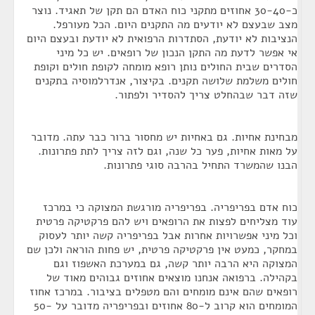
כ-30-40 אחוזים מתקני כוח האדם הם תקן של תאגיד. נוצר
מצב שבעצם לא יודעים מה התקנים היום. הכל מעורפל.
הנציבות לא יודעת, הסתדרות הרפואית לא יודעת ובעצם היום
אי אפשר לדעת מה התקן הנכון של רופאים. יש כל מיני
הסדרים שבית החולים נותן רופא מומחה לקופת חולים וקופת
חולים משלמת שלושה תקנים. בקיצור, אנדרלמוסיה בתקנים
שזה דבר שבהחלט צריך להסדיר ולפתור.
מבחינת אחיות. גם באחיות יש מחסור ברור כבר עתה. מדובר
על מאות אחיות, פער כל שנה, וגם לזה צריך לתת פתרונות.
הבנו שהמשרד התחיל בהרבה סוגי פתרונות.
כוח אדם בפריפריה. בפריפריה מורגשת המצוקה כי במרכז
עוד מצליחים לפצות את הרופאים ויש להם פרקטיקה פרטית
וכל מיני אפשרויות אחרות אבל בפריפריה קשה יותר לעסוק
במחקר, כמעט אין פרקטיקה פרטית, יש פחות הוראה ולכן שם
המצוקה היא הרבה יותר קשה, גם במערכת האשפוז וגם
בקהילה. ברפואה אנחנו מוצאים אחוזים גבוהים מאוד של
רופאים שהם אינם מומחים והם מטפלים בציבור. במרכז אחוז
המומחים הוא קרוב ל-80 אחוזים ובפריפריה מדובר על 50-