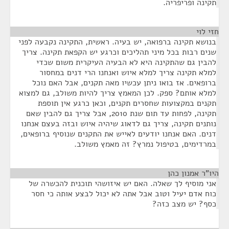
תקינה ופריפריה.
חזי לוי
¶
בנושא תקינה ברפואה, יש בעיה. ראשית, התקינה נקבעה לפני
שנים רבות בכל מיני תהליכים וכרגע יש הקפאת תקינה. צריך
להבין גם שהתקינה היא לא הבעיה העיקרית משום שכדי
למלא תקינה צריך למלא איוש ואנחנו הרי דנים במחסור
ברופאים. אז בואו ניתן עכשיו מאה תקנים, אבל האם נוכל
למלא אותם? ספק. לכן המאמץ צריך להיות משולב, גם למצוא
תקנים במקצועות שחסרים תקנים, וכאן כרגע אין תוספת
תקינה, לפחות עד תום שנת 2010, אבל צריך גם להבין שאם
נותנים תקינה, צריך גם לדאוג שיהיה איוש ובזה בעצם אנחנו
דנים. האם אנחנו יודעים לאייש את התקנים שנוסיף ברופאים,
במרדימים, בטיפול נמרץ? זה מאמץ משולב.
היו"ר אמנון כהן
¶
אני מוסיף לך שאלה. האם יש איזושהי תוכנית להכשרה של
כוח אדם יעיל וטוב אבל אתה לא יכול לבצע אותה כי חסר
כסף? יש מצב כזה?