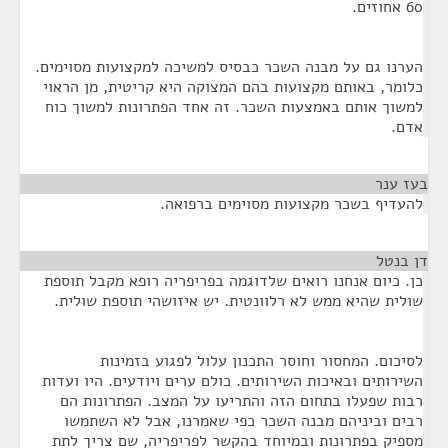
60 אחוזים.
הערנו גם על מבנה השכר כבסיס למשיכה למקצועות מסוימים.
כלומר, באותם מקצועות בהם המצוקה היא קריטית, מן הראוי
למשוך אותם באמצעות השכר. זה אחד הפתרונות למשוך כוח
אדם.
בעז ענר
¶
להעדיף בשכר מקצועות מסוימים ברפואה.
דן בנטל
¶
כן. כיום אנחנו רואים שלדוגמה בפריפריה רופא מקבל תוספת
שולית שהיא ממש לא רלוונטית. יש איזושהי תוספת שולית.
לסיכום. המחסור וחוסר התכנון עלול לפגוע בזמינות
השירותים ובאיכות השירותים. כולם ערים ויודעים. היו ועדות
רבות שפעלו בתחום הזה והתריעו על המצב. הפתרונות הם
רבים וביניהם מבנה השכר כפי שאמרנו, אבל לא השתמשו
מספיק בפתרונות ובמיוחד בהקשר לפריפריה, שם צריך לתת