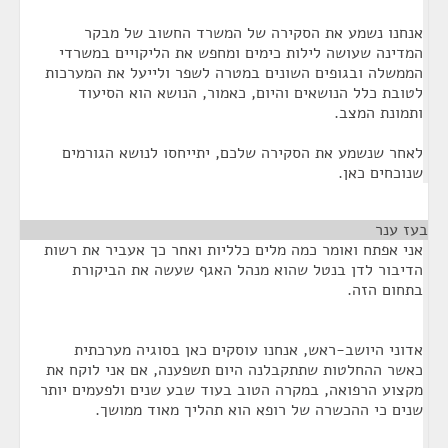
אנחנו נשמע את הסקירה של המשרד החשוב של מבקר
המדינה שעושה לילות כימים ומחפש את הליקויים במשרדי
הממשלה ובגופים השונים במטרה לשפר ולייעל את המערכות
לטובת כלל הנושאים והיום, כאמור, הנושא הוא הסיעוד
ותמונת המצב.
לאחר שנשמע את הסקירה שלכם, יתייחסו לנושא הגורמים
שנוכחים כאן.
בעז ענר
¶
אני אפתח ואומר כמה מלים כלליות ואחר כך אעביר את רשות
הדיבור לדן בנטל שהוא מנהל האגף שעשה את הביקורת
בתחום הזה.
אדוני היושב-ראש, אנחנו עוסקים כאן בסוגיה מערכתית
כאשר ההחלטות שתתקבלנה היום תשפענה, אם אני לוקח את
מקצוע הרפואה, במקרה הטוב בעוד שבע שנים ולפעמים יותר
שנים כי ההכשרה של רופא הוא תהליך מאוד ממושך.