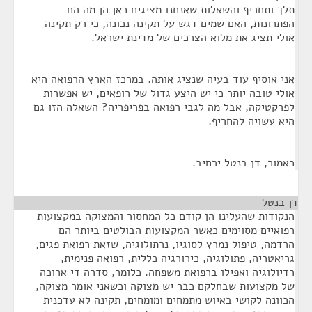
תלך ותחריף והשאלות שאנחנו מציגים כאן הן מה הם
הפתרונות, האם שמים דגש על תקינה נכונה, כי רק תקינה
אולי תציג את מלוא הצרכים של מדינת ישראל.
אני אוסיף עוד בעיה שנציג אותה. במרכז הארץ הרפואה היא
אולי טובה יותר כי יש היצע גדול של רופאים, יש אפשרות
לפרקטיקה, אבל מה לגבי רפואה בפריפריה? השאלה הזו גם
היא עשויה להחריף.
כאמור, דן בנטל ירחיב.
דן בנטל
¶
הנקודות שהעלינו הן קודם כל המחסור והמצוקה במקצועות
רפואיים מסוימים כאשר המקצועות הבולטים ביותר הם
הרדמה, טיפול נמרץ לסוגיו, נרתולוגיה, שזאת רפואת פגים,
גריאטריה, פתולוגיה, כירורגיה כללית, רפואה פנימית,
רדיולוגיה ואפילו ברפואת משפחה. כלומר, סדרה די ארוכה
של מקצועות שבחלקם כבר יש מצוקה וכשאני אומר מצוקה,
הכוונה לקושי באיוש מתמחים ומומחים, תקינה לא עדכנית