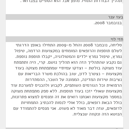
תהליך הבוררות התחיל מזמן אבל הוא הסתיים בפברואר.
בעז ענר
¶
בנובמבר 2008.
חזי לוי
¶
סליחה, נובמבר 2008 והחל מ-2009 התחילו באופן הדרגתי
לשלם תוספות והרופאים המומחים במקצועות הרדמה, טיפול
נמרץ, טיפול נמרץ ילדים והמטולוגיה, יקבלו תוספת נוספת.
גם נקבע שהתהליך הזה הוא תהליך נושם. קרי, היה ותתפתח
עוד מצוקה בולטת – וצדקו עמיתיי שמתפתחת מצוקה בעוד
מקצועות – נצטרך לדון, שוב בהולכת משרד הבריאות עם
נציבות שירות המדינה, הממונה על השכר, ההסתדרות
הרפואית וכל הגורמים השותפים, לקבוע ולהכניס למערכת עוד
מקצועות שאולי יזכו בעוד תוספות. ללא ספק מתפתחת מצוקה
במספר מקצועות ואנחנו רואים את זה ומנסים למצוא פתרונות,
כולל הבאת רופאים, כולל אולי לנסות להכתיב התמחויות
לרופאים, שזה דבר מאוד לא פשוט. אני מנסים להתמודד עם
הנושא הזה ונקווה שנצליח.