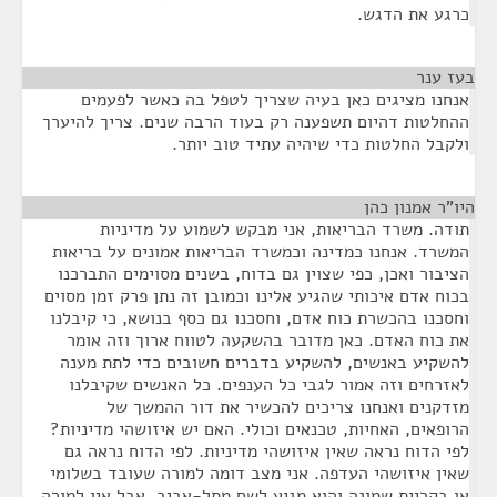
כרגע את הדגש.
בעז ענר
¶
אנחנו מציגים כאן בעיה שצריך לטפל בה כאשר לפעמים
ההחלטות דהיום תשפענה רק בעוד הרבה שנים. צריך להיערך
ולקבל החלטות כדי שיהיה עתיד טוב יותר.
היו"ר אמנון כהן
¶
תודה. משרד הבריאות, אני מבקש לשמוע על מדיניות
המשרד. אנחנו כמדינה וכמשרד הבריאות אמונים על בריאות
הציבור ואכן, כפי שצוין גם בדוח, בשנים מסוימים התברכנו
בכוח אדם איכותי שהגיע אלינו וכמובן זה נתן פרק זמן מסוים
וחסכנו בהכשרת כוח אדם, וחסכנו גם כסף בנושא, כי קיבלנו
את כוח האדם. כאן מדובר בהשקעה לטווח ארוך וזה אומר
להשקיע באנשים, להשקיע בדברים חשובים כדי לתת מענה
לאזרחים וזה אמור לגבי כל הענפים. כל האנשים שקיבלנו
מזדקנים ואנחנו צריכים להכשיר את דור ההמשך של
הרופאים, האחיות, טכנאים וכולי. האם יש איזושהי מדיניות?
לפי הדוח נראה שאין איזושהי מדיניות. לפי הדוח נראה גם
שאין איזושהי העדפה. אני מצב דומה למורה שעובד בשלומי
או בקריית שמונה והוא מגיע לשם מתל-אביב, אבל אין למורה