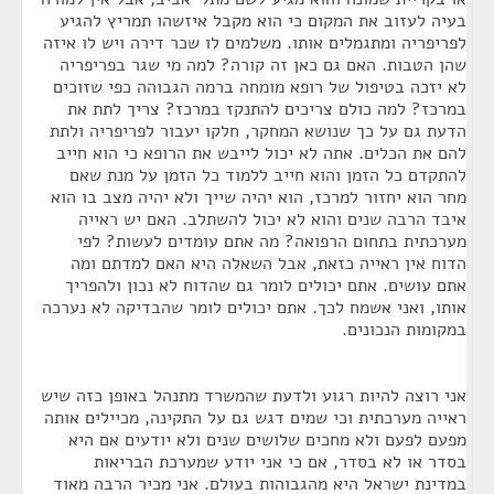
בעיה לעזוב את המקום כי הוא מקבל איזשהו תמריץ להגיע
לפריפריה ומתגמלים אותו. משלמים לו שכר דירה ויש לו איזה
שהן הטבות. האם גם כאן זה קורה? למה מי שגר בפריפריה
לא יזכה בטיפול של רופא מומחה ברמה הגבוהה כפי שזוכים
במרכז? למה כולם צריכים להתנקז במרכז? צריך לתת את
הדעת גם על כך שנושא המחקר, חלקו יעבור לפריפריה ולתת
להם את הכלים. אתה לא יכול לייבש את הרופא כי הוא חייב
להתקדם כל הזמן והוא חייב ללמוד כל הזמן על מנת שאם
מחר הוא יחזור למרכז, הוא יהיה שייך ולא יהיה מצב בו הוא
איבד הרבה שנים והוא לא יכול להשתלב. האם יש ראייה
מערכתית בתחום הרפואה? מה אתם עומדים לעשות? לפי
הדוח אין ראייה כזאת, אבל השאלה היא האם למדתם ומה
אתם עושים. אתם יכולים לומר גם שהדוח לא נכון ולהפריך
אותו, ואני אשמח לכך. אתם יכולים לומר שהבדיקה לא נערכה
במקומות הנכונים.
אני רוצה להיות רגוע ולדעת שהמשרד מתנהל באופן כזה שיש
ראייה מערכתית וכי שמים דגש גם על התקינה, מכיילים אותה
מפעם לפעם ולא מחכים שלושים שנים ולא יודעים אם היא
בסדר או לא בסדר, אם כי אני יודע שמערכת הבריאות
במדינת ישראל היא מהגבוהות בעולם. אני מכיר הרבה מאוד