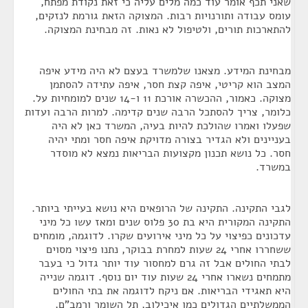
שאני תכף אומר עוד כמה מלים עליה כי זאת נקודת מפתח,
עומס עבודה ותורנויות רבות. המצוקה הזאת גורמת לנזקים,
להתארכות תורים, ולטיפול לא נאות. זה מבחינת המצוקה.
מבחינת המידע. מצאנו שלמשרד בעצם לא היה מידע איפה
המצב הוא קריטי, איפה קצת חסר, איפה עתידה להסתמן
מצוקה. כאמור, ההכשרה אורכת 11 ו-14 שנים למומחיות על.
כלומר, צריך להסתכל הרבה שנים קדימה. למרות הרבה ועדות
שפעלו ואמרו שהולכת להיות בעיה, המשרד כאן לא היה
בעניינים ולא הגדיר בצורה מדויקת איפה חסר ומתי יהיה
חסר. כל נושא תכנון מקצועות הבריאות נמצא לא מוסדר
במשרד.
לגבי התקינה. התקינה של הרופאים היא נושא בעייתי ביותר.
התקינה המקורית היא בת 30 פלוס שנים ומאז עשו כל מיני
עדכונים כפיצוי על כל מיני אירועים שקרו. לדוגמה, מומחים
ששחררו אחרי 24 שעות למחרת בבוקר, נתנו פיצוי מסוים
לבתי החולים אבל זה גרם למחסור עוד יותר גדול כי בעבר
מתמחים נשארו אחרי 24 שעות עוד יום נוסף. דוגמה שנייה
היא תאגידי הבריאות. אם ניקח לדוגמה את בתי החולים
הממשלתיים הגדולים כמו איכילוב, תל השומר ורמב"ם,