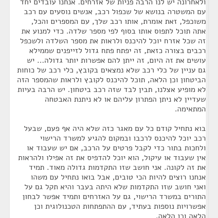
ולאחרונה יש לנו הרבה פניות של אזרחים. אנחנו עובדים יחד
עם המשטרה בנושא של שכפול רכב, אנשים נוסעים עם רכב
משוכפל, זאת אומרת, אותו רכב שלך, עם המספרים והכל,
אתה תוכל לתפוס אותו בסוף לפי מספר שלדה. כדי למנוע את
זה שכל אזרח יוכל להיכנס ולראות את מספר השלדה ולשכפל
רכבים בצורה כזאת, זה יפתח פתח גדול לזייפנים שממילא
עושים את זה היום, זה ייתן להם אפשרות יותר גדולה... יש
גם עניין של כלי רכב שלא נמצאים בקובץ, כלי רכב של כוחות
הביטחון וכן הלאה, תוכל להיכנס לקובץ ולראות שהמספר הזה
לא מופיע אצלנו, תבין לבד שזה רכב ביטחון. יש הרבה בעיות
שעדיין לא ניתן הפתרון עליהם או לא ניתנת האבטחה
המתאימה.
בוא נתחיל קודם כל עם מאגר כזה שלא היה אף פעם, שבעל
רכב יוכל להיכנס לרכבו ובמקום להגיע למשרד הרישוי
ולחכות בתור כדי לקבל פרטים על הרכב, אם יש שעבוד או
אין שעבוד או עיקול, הוא יוכל להדפיס את זה אפילו ולהראות
את זה לקונה. אני חושב שזו התקדמות גדולה מאוד. תמיד
אנחנו רוצים להיות הכי טובים, אבל בואו נתחיל עם משהו
ואני חושב שזו התקדמות שלא היתה בעבר והיא תקל גם על
התורים במשרד הרישוי, גם על האזרחים ותמיד אפשר לבחון
אפשרויות נוספות בעתיד, עם ההתפתחות הטכנולוגית וכן
הלאה וכן הלאה.