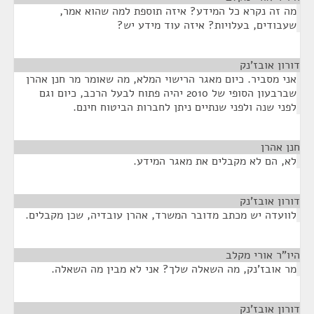
מה זה נקרא כל המידע? איזה תוספת למה שהוא אמר,
שעבודים, בעלויות? איזה עוד מידע יש?
דורון אובז'נק
¶
אני מסביר. כיום מאגר הרישוי המלא, מה שאומר מר חנן אהרן
שברבעון הסופי של 2010 יהיה פתוח לבעל הרכב, כיום וגם
לפני שנה ולפני שנתיים ניתן לחברות הביטוח חינם.
חנן אהרן
¶
לא, הם לא מקבלים את מאגר המידע.
דורון אובז'נק
¶
לוועדה יש מכתב מדובר המשרד, אהרן עובדיה, שכן מקבלים.
היו"ר אורי מקלב
¶
מר אובז'נק, מה השאלה שלך? אני לא מבין מה השאלה.
דורון אובז'נק
¶