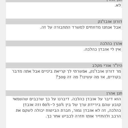
לא.
דורון אובז'נק
¶
אבל אנחנו מדווחים למשרד התחבורה על זה.
אהרן כהלכה
¶
אין לי אובדן כהלכה.
היו"ר אורי מקלב
¶
מר דורון אובז'נק, אפשרתי לך קריאת ביניים אבל אתה מדבר
בקודים, אז מה עשינו? מה זה 309?
חנן אהרן
¶
הוא דיבר על אובדן כהלכה. דיברנו על כך שרכבים שהשמאי
קובע שהם בירידת ערך של בין 50% ל-60% וזה אובדן
כהלכה, זה לא אובדן גמור, חברת הביטוח יכולה לשקם את
הרכב ולהחזיר אותו חזרה לכביש אחר כך.