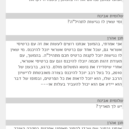
שלומית אבינח
¶
ומי שאין לו נגישות לתהיל"ה?
חנן אהרן
¶
אני אמרתי, בהמשך אנחנו רוצים לעשות את זה עם כרטיסי
אשראי גם, שכל אחד עם כרטיס אשראי יוכל להיכנס. מי שאין
לו נגישות יוכל לקנות כרטיס חכם מתהיל"ה. בהמשך, עם
תעודת זהות חכמה יוכלו להיכנס וגם עם כרטיסי אשראי,
אחרי שיסדירו את נושא התשלום מולם. כרגע, ברבעון של
2010, כל בעל רכב יוכל להיכנס בצורה מאובטחת לרישיון
הרכב שלו, הוא יוכל לראות את כל הפרטים, ובסופו של דבר
הוא יידע אם הוא יכול להעביר בעלות או---
שלומית אבינח
¶
יש לך תאריך?
חנן אהרן
¶
אנחנו נכתוב שם שכדי להסיר מאיתנו אחריות במקרה הצורך,