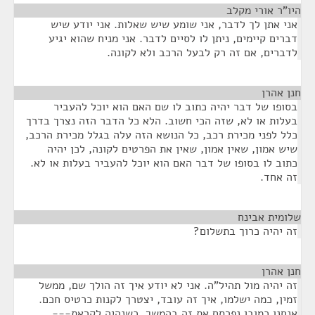
היו"ר אורי מקלב
¶
אני אתן לך לדבר, אני שומע שיש שאלות. אני יודע שיש
דברים קיימים, ניתן לו לסיים לדבר. אני מניח שהוא יגיע
לדברים, אם זה רק לבעל הרכב ולא לקונה.
חנן אהרן
¶
בסופו של דבר יהיה כתוב לו שם האם הוא יוכל להעביר
בעלות או לא, שזה הכי חשוב. הלא כל הדבר הזה נצרך בדרך
כלל לפני מכירת רכב, כל הנושא הזה עלה בגלל מכירת הרכב,
שיש אמון, שאין אמון, שאין את הפרטים לקונה, לכן יהיה
כתוב לו בסופו של דבר האם הוא יוכל להעביר בעלות או לא.
זה אחד.
שלומית אבינח
¶
זה יהיה כרוך בתשלום?
חנן אהרן
¶
זה יהיה מול תהיל"ה. אני לא יודע איך זה הולך שם, ממשל
זמין, כמה ישלמו, איך זה עובד, יצטרך לקנות כרטיס חכם.
אנחנו כמובן נפרסם את זה בהמשך, כשנהיה לקראת---