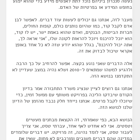
נעשה סנכרון ביניהם נוכל לתת לאנשים מידע בלי שהוא יפגע
בחופש המידע או בפרטיות של האדם.
מעבר לזה, אנחנו גם יכולים לעשות עוד דברים. לאפשר לבן
אדם לקבל קוד, כמו שהיום נותנים כולם, קופות החולים,
חברות הביטוח, הבנקים, ואדם שהוא באמת ישר, יש לו קוד,
הוא יוכל להיכנס ויוכל להראות לקונה שלו, 'אני אראה לך,
אתה יכול להיכנס', בגלל שהוא יודע שזה לא כל אחד באופן
אקראי שיכול לבדוק את זה.
אלה הדברים שאני נוגע בקצה. אפשר להרחיב על כך הרבה
ולהגיע למשהו שמתאים ל-2010 ושלא נהיה במצב שעדיין לא
התקדמנו בנושא הזה.
אנחנו גם רוצים לציין שנציג משרד התחבורה אמר בדיון
הקודם שיבדקו הליכה בפרויקט משותף עם ממשל זמין, כדי
שיוכלו לקבל פרטים. אנחנו נייחד חלק נכבד מהזמן של הדיון
שלנו לנושא הזה.
הנושא הבא, כפי שאמרתי, זה הקצאת מבחנים מעשיים
וטסטים. אני לא אחדש לאף אחד, עברתי טסט, אני צריך
לעבור טסט, אני לומד נהיגה, זה פרויקט. יש דברים שלומדים
במדינה שהם דברים חשובים ומורכבים לא פחות, שאין את