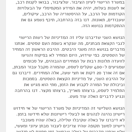
במשרד הרישוי לעיון הציבור. שלציבור, בבואו לקנות רכב,
או לשנות בעלות, יהיה את המידע המקסימלי על הבעלויות
הקודמות של הרכב, על ההיסטוריה של הרכב, עיקולים,
שעבודים, תאונות. דנו בזה בהרחבה, תיכף נשמע גם את
ההתקדמות בנושא הזה.
הנושא השני שדיברנו עליו זה המדיניות של רשות הרישוי
לגבי הקצאת מבחנים, מה שנקרא בשפת העם טסטים. אנחנו
מדברים בנושא הזה משני היבטים. ההיבט הראשון זה המחיר
של הטסטים. כפי שידוע, היום המחיר לא בפיקוח והגיעו
לוועדה תלונות רבות על המחירים הגבוהים, על סכומים
שמגיעים ל-400 שקלים לטסט, שהמורה מקבל עבור המבחן,
אם זה אורך 20 דקות או חצי שעה, אלה המחירים. דיברנו גם
על ההיבט השני, על מדיניות הקצאת הטסטים. בסמכות
וביכולת של המורה לקבוע את הזמן, מתי הוא מגיש את
התלמיד לטסט, ברצותו מאריך, ברצותו מקצר. דנו בהרחבה
ונגיע לדברים האלה עוד מעט.
הנושא השלישי זה המדיניות של משרד הרישוי של אי חידוש
רישיון נהיגה לנהגים או לבעלי רישיונות שלא חידשו בזמן.
לא דיברנו על כאלה שקיבלו שלילה, כאלה שהיו מעוכבי
רישיון למשך תקופה שהיו צריכים לעבור מבחן עיוני ומעשי,
אלא אנחנו מדברים על כאלה שבמשך זמן מסוים לא חידשו