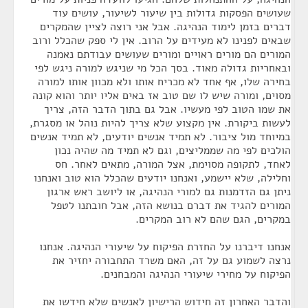
שעושים הפסקות גדולות בין שיעור לשיעור, עושים עוד
דברים בזמן לימוד הנהיגה. אבל אני רוצה לציין שהמקרים
שבאים לפנינו לא מעידים על הרוב. אין לי ספק שהכלל ורוב
המורים הם מורים ראויים ומורים שעושים עבודתם נאמנה
ובאחריות גדולה מאוד. בסך הכל מי שניגש למורה ניגש לפי
בחירה שלו, אף אחד לא מכריח אותו ולא מכוון אותו למורה
מסוים, ומורה שיש לו שם טוב אז באים אליו יותר והוא קונה
את שמו הטוב לפי מעשיו. אבל גם בתוך הדבר הזה, צריך
לעשות ביקורת. אין מקצוע שלא צריך להיות נוהל או מסגרת,
במיוחד מול ציבור. לא תמיד אנשים יודעים, לא תמיד אנשים
הולכים לפי מה שממליצים, וגם לא תמיד מה שהיה נכון
לאחד, לתקופה מסוימת, אצל המורה, מתאים לאחר. חס
וחלילה, שלא יישמע, ואנחנו יודעים שהכלל הוא טוב ואנחנו
ניתן גם הזדמנות גם למורי הנהיגה, או ליושב ראש ארגון
המורים להגיד את דברם בנושא הזה, אבל חובתנו לטפל
במקרים, הגם שהם לא רוב המקרים.
אנחנו דיברנו על החזרת הפיקוח על שיעורי הנהיגה. אנחנו
נרצה לשמוע גם על זה, האם משרד התחבורה יחזיר את
הפיקוח על מחירי שיעורי הנהיגה והמבחנים.
והדבר האחרון זה חידוש הרישיון לאנשים שלא חידשו את