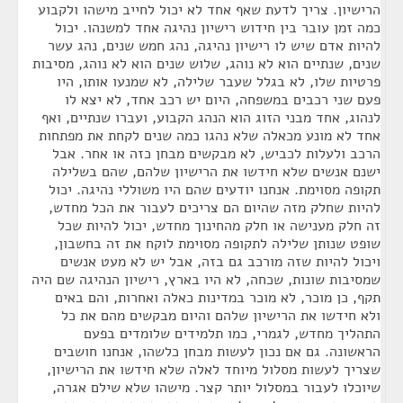
הרישיון. צריך לדעת שאף אחד לא יכול לחייב מישהו ולקבוע
כמה זמן עובר בין חידוש רישיון נהיגה אחד למשנהו. יכול
להיות אדם שיש לו רישיון נהיגה, נהג חמש שנים, נהג עשר
שנים, שנתיים הוא לא נוהג, שלוש שנים הוא לא נוהג, מסיבות
פרטיות שלו, לא בגלל שעבר שלילה, לא שמנעו אותו, היו
פעם שני רכבים במשפחה, היום יש רכב אחד, לא יצא לו
לנהוג, אחד מבני הזוג הוא הנהג הקבוע, ועברו שנתיים, ואף
אחד לא מונע מכאלה שלא נהגו כמה שנים לקחת את מפתחות
הרכב ולעלות לכביש, לא מבקשים מבחן כזה או אחר. אבל
ישנם אנשים שלא חידשו את הרישיון שלהם, שהם בשלילה
תקופה מסוימת. אנחנו יודעים שהם היו משוללי נהיגה. יכול
להיות שחלק מזה שהיום הם צריכים לעבור את הכל מחדש,
זה חלק מענישה או חלק מהחינוך מחדש, יכול להיות שכל
שופט שנותן שלילה לתקופה מסוימת לוקח את זה בחשבון,
ויכול להיות שזה מורכב גם בזה, אבל יש לא מעט אנשים
שמסיבות שונות, שכחה, לא היו בארץ, רישיון הנהיגה שם היה
תקף, כן מוכר, לא מוכר במדינות כאלה ואחרות, והם באים
ולא חידשו את הרישיון שלהם והיום מבקשים מהם את כל
התהליך מחדש, לגמרי, כמו תלמידים שלומדים בפעם
הראשונה. גם אם נכון לעשות מבחן כלשהו, אנחנו חושבים
שצריך לעשות מסלול מיוחד לאלה שלא חידשו את הרישיון,
שיוכלו לעבור במסלול יותר קצר. מישהו שלא שילם אגרה,