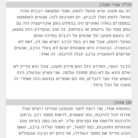
היו"ר אורי מקלב
¶
זה גם חשוב שיש טוטל-לוסט, מפני שמצאנו רכבים שהיו
טוטל-לוסט ועלו לכביש. יש חשיבות לזה. אנשים השתמשו
במספרים כאלה ואחרים וזה בהחלט נותן אינדיקציה וזה גם
נותן ממד של ביטחון או בטיחות. זה טוב שהמידע הזה נמצא,
זה בעצם מעקב של אנשים על רכבים במידה שהם
טוטל-לוסט, אבל אם רק בעל הרכב יוציא את זה, זאת לא
הבשורה. הבשורה היא שאנשים שהם לא בעלי הרכב, אנשים
שרוצים להתעניין ברכב יוכלו להיכנס. זה אחד.
הדבר השני, המידע הזה הוא מידע חשוב, אבל הוא עדיין לא
שלם והוא גם לא נותן תמונה שלמה. אני מציע שבשלב הזה
נשמע עוד שני דוברים, מה הם אומרים בנושא הזה ואחרי זה
תענה על הכל ביחד.
חנן אהרן
¶
במשפט אחד, אני רוצה לומר שכמובן שהיינו רוצים שכל
אזרח יוכל להיכנס, כמו שאמרת, לראות מספר רכב ברחוב
ולהיכנס ולראות את הפרטים עליו. יש פה כמה בעיות שהן
מהותיות וחשובות, כמו למשל, יש מספר שלדה ברכב, שאם
הנהג מזייף את מספר השלדה, אז היום יש הרבה שכפולים