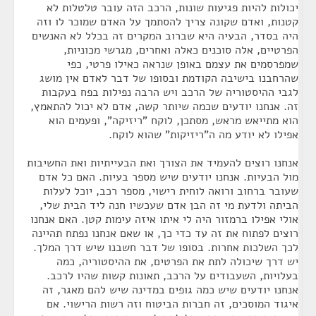
יכולות להיות פגיעות שונות, הרכב הזה עובר טלטלות לא
קטנות, ואדם שקונה צריך להסתמך על האדם שמוכר לו וזה
היה בסדר, הבעיה היא שברוב המקרים זה בכלל לא האנשים
הפרטיים, אלה סוכנים כאלה ואחרים, מגרשי מכוניות,
שמפרסמים את עצמם באופן שנראה כאילו פרטי, כפי
שהרחבנו בישיבה הקודמת ובסופו של דבר לאדם אין מושג
לגבי ההיסטוריה של הרכב ויש הרבה נפילות בפח בעקבות
זה. אנחנו יודעים שכמה שיותר קשה, אדם לא יכול להתאמץ,
הוא מתייאש מראש, מסתכן, לוקח "ריזיקה", ופעמים הוא
אפילו לא יודע מה ה"ריזיקות" שהוא לוקח.
אנחנו רוצים להעמיד את הצורך ואת הבעייתיות ואת החשיבות
מול הבעיות. אנחנו יודעים שיש מספר בעיות. האם כל אדם
שעובר ברחוב ורואה לוחית רישוי, מספר רכב, יוכל לעלות
הביתה ולדעת מי זה הבן אדם שעכשיו חנה ליד הבית שלי,
אולי אפילו ברמזור היה לי איתו איזה עימות קטן. האם אנחנו
רוצים לפתוח את זה עד כדי כך, או שאם אנחנו נפתח תהיינה
לכך השלכות אחרות. בסופו של דבר חשבנו שיש דרך המלך.
יש דרך שיכולה לתת את הפרטים, את ההיסטוריה, כמה
בעלויות, השעבודים על הרכב, תאונות קשות שהיו לרכב.
אנחנו יודעים שיש כמה גופים במדינה שיש להם מאגר, זה
איגוד המוסכים, זה חברות הביטוח וזה רשות הרישוי. אם