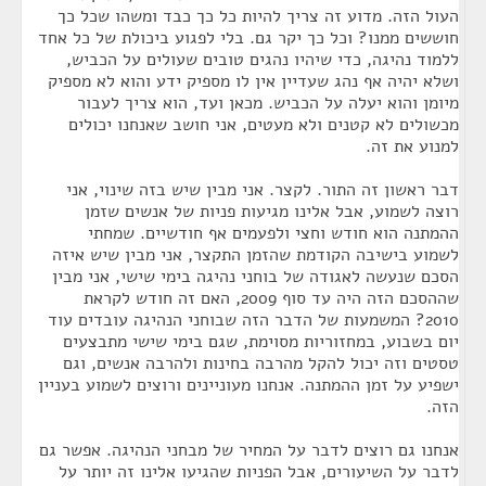
העול הזה. מדוע זה צריך להיות כל כך כבד ומשהו שכל כך
חוששים ממנו? וכל כך יקר גם. בלי לפגוע ביכולת של כל אחד
ללמוד נהיגה, כדי שיהיו נהגים טובים שעולים על הכביש,
ושלא יהיה אף נהג שעדיין אין לו מספיק ידע והוא לא מספיק
מיומן והוא יעלה על הכביש. מכאן ועד, הוא צריך לעבור
מכשולים לא קטנים ולא מעטים, אני חושב שאנחנו יכולים
למנוע את זה.
דבר ראשון זה התור. לקצר. אני מבין שיש בזה שינוי, אני
רוצה לשמוע, אבל אלינו מגיעות פניות של אנשים שזמן
ההמתנה הוא חודש וחצי ולפעמים אף חודשיים. שמחתי
לשמוע בישיבה הקודמת שהזמן התקצר, אני מבין שיש איזה
הסכם שנעשה לאגודה של בוחני נהיגה בימי שישי, אני מבין
שההסכם הזה היה עד סוף 2009, האם זה חודש לקראת
2010? המשמעות של הדבר הזה שבוחני הנהיגה עובדים עוד
יום בשבוע, במחזוריות מסוימת, שגם בימי שישי מתבצעים
טסטים וזה יכול להקל מהרבה בחינות ולהרבה אנשים, וגם
ישפיע על זמן ההמתנה. אנחנו מעוניינים ורוצים לשמוע בעניין
הזה.
אנחנו גם רוצים לדבר על המחיר של מבחני הנהיגה. אפשר גם
לדבר על השיעורים, אבל הפניות שהגיעו אלינו זה יותר על