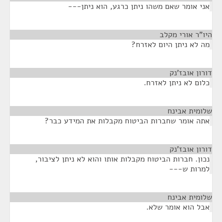
אני אומר שאם משהו ניתן כרגע, הוא ניתן---
היו"ר אורי מקלב
¶
מה לא ניתן היום לאזרח?
דורון אובז'נק
¶
כלום לא ניתן לאזרח.
שלומית אבינח
¶
אתה אומר שחברות הביטוח מקבלות את המידע כבר?
דורון אובז'נק
¶
נכון. חברות הביטוח מקבלות אותו והוא לא ניתן לציבור,
למרות ש---
שלומית אבינח
¶
אבל הוא אומר שלא.