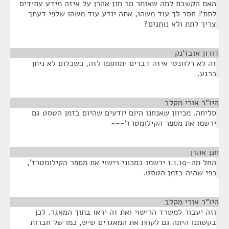
האם הקשבת למה שאומר מר חנן אהרן על איזה מידע עתידים
לתת? חסר לך עוד משהו, אתה יודע עוד משהו שלפי דעתך
צריך לתת ולא נותנים?
דורון אובז'נק
¶
זה לא רלוונטי איזה דברים יתווספו לזה, כשכלום לא ניתן
כרגע.
היו"ר אורי מקלב
¶
סליחה. מכיוון שאנחנו היום יודעים שהיום בזמן הטסט גם
ירשמו את מספר הקילומטרז'---
חנן אהרן
¶
החל מה-1.1.10 ירשמו במכוני רישוי את מספר הקילומטרז',
כפי שהיה בזמן הטסט.
היו"ר אורי מקלב
¶
וזה יעבור למשרד הרישוי ואת זה יראו בתוך המאגר. לכן
בקשתנו היתה גם לקחת את המאגרים שיש, כמו של חברות