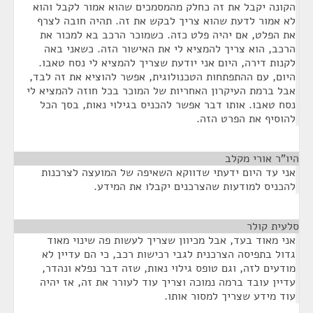
הקונה יקבל את זה כחלק מהמסמכים שהוא אמור לקבל והוא
לא אמור לדעת שהוא צריך לבקש את זה. תהיה חובה לצרף
את הפלט, אם יהיה פלט כזה. כשמוכר הרכב בא למכור את
הרכב, הוא צריך להמציא לי את האישור הזה. כשאני באה
לקנות דירה, היום אני יודעת שצריך להמציא לי נסח טאבו.
היום, עם ההתפתחות הטכנולוגית, אפשר להוציא את זה לבד,
אבל ברמת העיקרון האחריות של המוכר בכל חוזה להמציא לי
נסח טאבו. אותו דבר אפשר להכניס בגילוי נאות, בסך הכל
להוסיף את הפרט הזה.
היו"ר אורי מקלב
¶
אני עד היום ידעתי שדווקא השאיפה של המועצה לצרכנות
להכניס למודעות שהצרכנים יקבלו את המידע.
סלעית קולר
¶
אני מאוד בעד, אבל מכיוון שצריך לעשות פה שינוי מאוד
גדול בתפיסה הצרכנית לגבי רכישות רכב, כי הם עדיין לא
מודעים לזה, וגם טופס גילוי נאות, שזה דבר נפלא ונהדר,
עדיין עובד ברמה נמוכה וצריך עוד לעורר את זה, אז יהיה
עוד מידע שצריך למסור אותו.