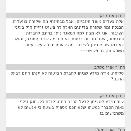
דורון אובז'נק
¶
אלה צעדים מאוד חיוביים, אבל מבחינתי מה שקורה בוועדות
הכנסת ומה שקורה בדיונים האלה זה פשוט זריית חול בעיני
הציבור. אני לא מבין למה המאגר ניתן בחינם לחברות
פיננסיות, שזה חברות ביטוח, היום וכמה שנים אחורה, והוא
לא כמו שהוא ניתן לציבור. מה שאומרים פה על בעיות
משפטיות, זה פשוט---
היו"ר אורי מקלב
¶
סליחה, איזה מידע שניתן לחברת הביטוח לא יינתן היום לבעל
הרכב?
דורון אובז'נק
¶
שום מידע לא ניתן לבעל הרכב היום, קודם כל. חוק גילוי
נאות התברר כמשהו שלא תפס מספיק בשטח כי אנשים לא
משתמשים בו.
היו"ר אורי מקלב
¶