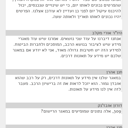
שהפרטים נכונים לאותו יום, כי יש שינויים שנכנסים, יכול
להיכנס עיקול יום לפני כן ועדיין לא עודכן אצלנו. הפרטים
יהיו נכונים לאותו תאריך ולאותה שעה.
היו"ר אורי מקלב
¶
אנחנו דיברנו על עוד שני נושאים. אמרנו שיש עוד מאגרי
מידע שיש לציבור בנושא הרכב, המוסכים ולחברות הביטוח.
למידע הזה יש חשיבות גדולה מאוד, אני לא יודע אם במאגר
שלכם יש מידע על תאונות דרכים.
חנן אהרן
¶
במאגר שלנו אין מידע על תאונות דרכים, רק על רכב שהוא
אובדן גמור. הוא יוכל לראות את זה ברישיון הרכב. מעבר
לזה אין לנו מידע על תאונות.
דורון אובז'נק
¶
309, אלה נתונים שמופיעים במאגר הרישום?
חנן אהרן
¶