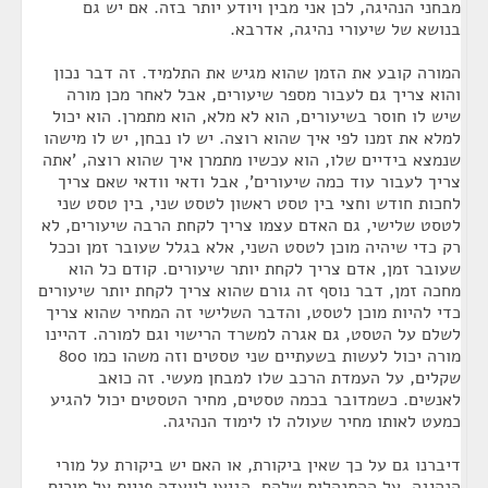
מבחני הנהיגה, לכן אני מבין ויודע יותר בזה. אם יש גם
בנושא של שיעורי נהיגה, אדרבא.
המורה קובע את הזמן שהוא מגיש את התלמיד. זה דבר נכון
והוא צריך גם לעבור מספר שיעורים, אבל לאחר מכן מורה
שיש לו חוסר בשיעורים, הוא לא מלא, הוא מתמרן. הוא יכול
למלא את זמנו לפי איך שהוא רוצה. יש לו נבחן, יש לו מישהו
שנמצא בידיים שלו, הוא עכשיו מתמרן איך שהוא רוצה, 'אתה
צריך לעבור עוד כמה שיעורים', אבל ודאי וודאי שאם צריך
לחכות חודש וחצי בין טסט ראשון לטסט שני, בין טסט שני
לטסט שלישי, גם האדם עצמו צריך לקחת הרבה שיעורים, לא
רק כדי שיהיה מוכן לטסט השני, אלא בגלל שעובר זמן וככל
שעובר זמן, אדם צריך לקחת יותר שיעורים. קודם כל הוא
מחכה זמן, דבר נוסף זה גורם שהוא צריך לקחת יותר שיעורים
כדי להיות מוכן לטסט, והדבר השלישי זה המחיר שהוא צריך
לשלם על הטסט, גם אגרה למשרד הרישוי וגם למורה. דהיינו
מורה יכול לעשות בשעתיים שני טסטים וזה משהו כמו 800
שקלים, על העמדת הרכב שלו למבחן מעשי. זה כואב
לאנשים. כשמדובר בכמה טסטים, מחיר הטסטים יכול להגיע
כמעט לאותו מחיר שעולה לו לימוד הנהיגה.
דיברנו גם על כך שאין ביקורת, או האם יש ביקורת על מורי
הנהיגה, על ההתנהלות שלהם. הגיעו לוועדה פניות על מורים