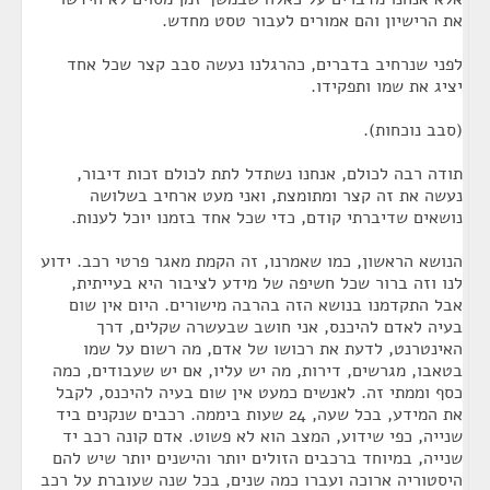
את הרישיון והם אמורים לעבור טסט מחדש.
לפני שנרחיב בדברים, כהרגלנו נעשה סבב קצר שכל אחד
יציג את שמו ותפקידו.
(סבב נוכחות).
תודה רבה לכולם, אנחנו נשתדל לתת לכולם זכות דיבור,
נעשה את זה קצר ומתומצת, ואני מעט ארחיב בשלושה
נושאים שדיברתי קודם, כדי שכל אחד בזמנו יוכל לענות.
הנושא הראשון, כמו שאמרנו, זה הקמת מאגר פרטי רכב. ידוע
לנו וזה ברור שכל חשיפה של מידע לציבור היא בעייתית,
אבל התקדמנו בנושא הזה בהרבה מישורים. היום אין שום
בעיה לאדם להיכנס, אני חושב שבעשרה שקלים, דרך
האינטרנט, לדעת את רכושו של אדם, מה רשום על שמו
בטאבו, מגרשים, דירות, מה יש עליו, אם יש שעבודים, כמה
כסף וממתי זה. לאנשים כמעט אין שום בעיה להיכנס, לקבל
את המידע, בכל שעה, 24 שעות ביממה. רכבים שנקנים ביד
שנייה, כפי שידוע, המצב הוא לא פשוט. אדם קונה רכב יד
שנייה, במיוחד ברכבים הזולים יותר והישנים יותר שיש להם
היסטוריה ארוכה ועברו כמה שנים, בכל שנה שעוברת על רכב