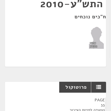
התש"ע-2010
ח"כים נוכחים
אורי
מקלב
פרוטוקול
¶
PAGE
33
הוועדה לפניות הציבור