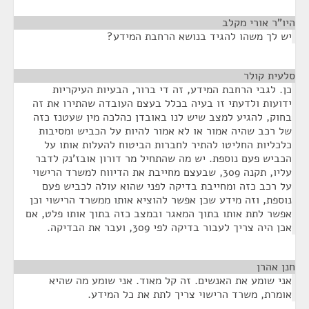
היו"ר אורי מקלב
¶
יש לך משהו להגיד בנושא הרחבת המידע?
סלעית קולר
¶
כן. לגבי הרחבת המידע, זה די ברור, הבעיות העיקריות
ידועות ולדעתי זו בעיה בכלל בעצם העובדה שהתירו את זה
בחוק, להגיע למצב שיש לנו באובדן כהלכה מין שעטנז כזה
של רכב שהיה אמור או לא אמור להיות על הכביש ומסיבות
כלכליות החליטו להתיר לחברות הביטוח להעלות אותו על
הכביש פעם נוספת. יש מה שהתחיל מר דורון אובז'נק לדבר
עליו, תקנה 309, שבעצם מחייבת את הדיווח למשרד הרישוי
על רכב כזה ומחייבת בדיקה לפני שהוא עולה לכביש פעם
נוספת, וזה מידע שכן אפשר להוציא אותו ממשרד הרישוי וכן
אפשר לתת אותו בתוך המאגר ובמצב כזה בתוך אותו פלט, אם
אכן היה צריך לעבור בדיקה לפי 309, ועבר את הבדיקה.
חנן אהרן
¶
אני שומע את האנשים. זה קל מאוד. אני שומע מה שהיא
אומרת, משרד הרישוי צריך לתת את כל המידע.