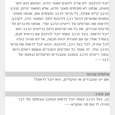
יוכל להיכנס. לא צריך להקים מאגר חדש. הנושא הוא יותר
פשוט, אנחנו לא מקימים מאגר חדש, אלא המאגר קיים, קובץ
הרכב קיים אצלנו, כל פרטי הרכב נמצאים שם, אנחנו פשוט
נותנים אפשרות לבעל רכב להיכנס לתוך המאגר הזה, לקובץ,
ולראות את הפרטים של רישיון הרכב שלי. אנחנו מדברים על
פרטים טכניים, את כל מה שרשום היום ברישיון הרכב הוא
יוכל לראות. בעל הרכב עצמו יוכל להיכנס עם כרטיס חכם,
בעתיד אולי גם עם תעודת זהות חכמה, אז לא תהיה בעיה
לכל אזרח, לכל בעל רכב, להיכנס, והוא יוכל לראות את פרטי
הרכב שלו. זה אומר כל הפרטים הטכניים שאתם רואים היום
בתוך רישיון הרכב וכמובן שעבודים ועיקולים ובסופו של
דבר---
שלומית אבינח
¶
אם יש שעבודים או עיקולים, הוא יוכל לראות?
חנן אהרן
¶
כן, בעל הרכב עצמו יוכל לראות וכמובן שבסופו של דבר
תהיה לו שם מה שנקרא---