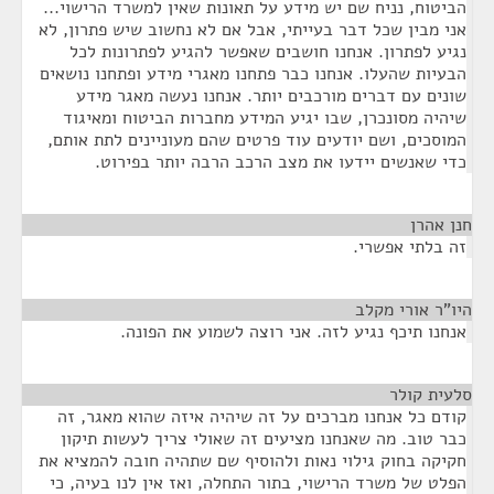
הביטוח, נניח שם יש מידע על תאונות שאין למשרד הרישוי...
אני מבין שכל דבר בעייתי, אבל אם לא נחשוב שיש פתרון, לא
נגיע לפתרון. אנחנו חושבים שאפשר להגיע לפתרונות לכל
הבעיות שהעלו. אנחנו כבר פתחנו מאגרי מידע ופתחנו נושאים
שונים עם דברים מורכבים יותר. אנחנו נעשה מאגר מידע
שיהיה מסונכרן, שבו יגיע המידע מחברות הביטוח ומאיגוד
המוסכים, ושם יודעים עוד פרטים שהם מעוניינים לתת אותם,
כדי שאנשים יידעו את מצב הרכב הרבה יותר בפירוט.
חנן אהרן
¶
זה בלתי אפשרי.
היו"ר אורי מקלב
¶
אנחנו תיכף נגיע לזה. אני רוצה לשמוע את הפונה.
סלעית קולר
¶
קודם כל אנחנו מברכים על זה שיהיה איזה שהוא מאגר, זה
כבר טוב. מה שאנחנו מציעים זה שאולי צריך לעשות תיקון
חקיקה בחוק גילוי נאות ולהוסיף שם שתהיה חובה להמציא את
הפלט של משרד הרישוי, בתור התחלה, ואז אין לנו בעיה, כי