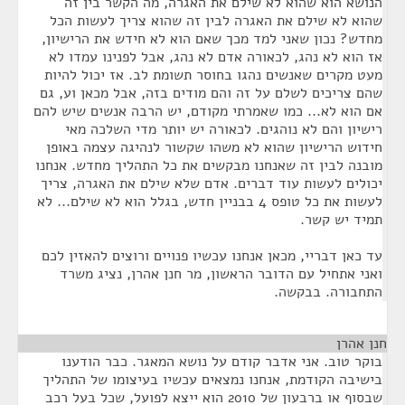
הנושא הוא שהוא לא שילם את האגרה, מה הקשר בין זה
שהוא לא שילם את האגרה לבין זה שהוא צריך לעשות הכל
מחדש? נכון שאני למד מכך שאם הוא לא חידש את הרישיון,
אז הוא לא נהג, לכאורה אדם לא נהג, אבל לפנינו עמדו לא
מעט מקרים שאנשים נהגו בחוסר תשומת לב. אז יכול להיות
שהם צריכים לשלם על זה והם מודים בזה, אבל מכאן וע, גם
אם הוא לא... כמו שאמרתי מקודם, יש הרבה אנשים שיש להם
רישיון והם לא נוהגים. לכאורה יש יותר מדי השלכה מאי
חידוש הרישיון שהוא לא משהו שקשור לנהיגה עצמה באופן
מובנה לבין זה שאנחנו מבקשים את כל התהליך מחדש. אנחנו
יכולים לעשות עוד דברים. אדם שלא שילם את האגרה, צריך
לעשות את כל טופס 4 בבניין חדש, בגלל הוא לא שילם... לא
תמיד יש קשר.
עד כאן דבריי, מכאן אנחנו עכשיו פנויים ורוצים להאזין לכם
ואני אתחיל עם הדובר הראשון, מר חנן אהרן, נציג משרד
התחבורה. בבקשה.
חנן אהרן
¶
בוקר טוב. אני אדבר קודם על נושא המאגר. כבר הודענו
בישיבה הקודמת, אנחנו נמצאים עכשיו בעיצומו של התהליך
שבסוף או ברבעון של 2010 הוא ייצא לפועל, שכל בעל רכב