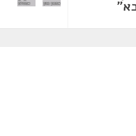
א"
אמנון כהן
אמסלם