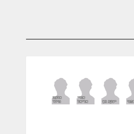
אורי
אלכס
פני
יעקב כץ
אריאל
מילר