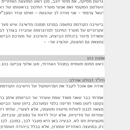
גרשון מסיקה, את מוטי יוגב, סגן ראש המועצה האזורית ב
השלטון המקומי ואת אנשי משרד החינוך בראשותו של רא
יגאל צרפתי – אני מודה לך שהגעת – ואיתו עוזר המנכ"ל 
בישיבה הקודמת נחשפה בפנינו תמונה מדאיגה שיש פער ב
עקרוניים של משרד החינוך לפרוגרמות שהכירו בצורך לבנ
ומאידך פיגור ביכולת הביצוע, והעיכוב של מערכת הביטח
נמצאת גם המצגת, שהציג אז- -
אמנון כהן
¶
ראש תחום תשתית במנהל האזרחי, סגן אלוף צביקה כהן.
היו"ר זבולון אורלב
¶
אודה אם אוכל לקבל את הפרוטוקול של הישיבה הקודמת.
אמרתי כבר שאני מאוד שמח שעוזר שר הביטחון איתן בר
נקטנו לשון מאוד חריפה כלפי המערכת, כיוון ששר הביטח
מצאה לנכון לשלוח מישהו מטעמה, אלא לצערי, שלחו רק 
עמדות של מדיניות, אלא יכול לדווח על נתונים, עובדות,
מקצועית ותו לא. הבעיה כאן היא מעבר לכך, כמובן. לכן א
רק במועצה האזורית שומרון, אלא בכלל ביהודה ושומרון.