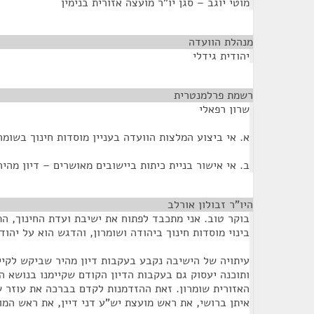
מוטי יוגב – סגן יו"ר מועצה אזורית בנימין
מנהלת הוועדה
¶
יהודית גידלי
רשמת פרלמנטרית
¶
שרון רפאלי
א. אי ביצוע המלצות הוועדה בעניין מוסדות חינוך בשומר
ב. אי אישור בניית כיתות ביישובים מאושרים – דיון מהיר
היו"ר זבולון אורלב
¶
בוקר טוב. אני מתכבד לפתוח את ישיבת ועדת החינוך, הת
בינוי מוסדות חינוך ביהודה ושומרון, והדגש הוא על יהודה
עיתויה של הישיבה נקבע בעקבות דיון מהיר שביקש לקיי
ותוכנה יעסוק גם בעקבות הדיון הקודם שקיימנו בנושא 
האזורית שומרון. זאת ההזדמנות לקדם בברכה את עוזר ש
איתן ברושי, את ראש מועצת יש"ע דני דיין, את ראש המו