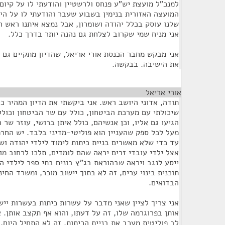
למנכ"ל מועצת יש"ע פנחס ולרשטיין והודעתי לו על קיום
המועצה האזורית בנימין בשבוע שעבר והודעתי לו על היש
שלנו עוסק בכלל יהודה ושומרון, אבל נמצא איתנו ראש ה
אני מניח שמי שקרוב לצלחת גם נהנה יותר בדרך כלל.
אני מבקש מחבר הכנסת אורי אריאל, שהדיון מתקיים גם 
את הישיבה. בבקשה.
אורי אריאל
¶
תודה, אדוני היושב ראש. אני ביקשתי את הדיון המהיר כי
שיכולתי עם מערכת הביטחון, כולל עם שר הביטחון וכו
הגיעו גם אליו, וכן אנשיהם, כולל איתן ברושי, עוזר שר 
מעל לכל ספק שהעניין הוא פוליטי-מדיני בלבד. יש הח
עד כדי שלא מאשרים בניית כיתות לימוד לילדי יהודה וש
אצל ילדי עובדי זרים יראה שהם לומדים, תלכו לרחוב מ
ייסע לנגב ויראה שבהוראת בג"ץ בונים בתי ספר לילדי ה
תוכנית בינוי ערים, זה לא בתוך יישוב מוכר, ומשרד החינו
הבדואים.
אני צריך לציין שאני מדבר על עשרות כיתות בעשרות יי
אותן בפרוגרמה שלו, זה על דעתו, והוא אף תקצב אותן. 
לב פוליטית מעכב את בניית הכיתות. זה לא התחיל היום,