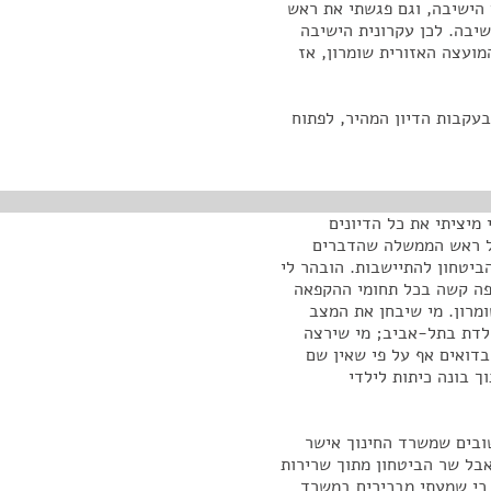
 הישיבה, וגם פגשתי את ראש
יבה. לכן עקרונית הישיבה
מועצה האזורית שומרון, אז
בעקבות הדיון המהיר, לפתוח
 מיציתי את כל הדיונים
לל ראש הממשלה שהדברים
הביטחון להתיישבות. הובהר לי
רפה קשה בכל תחומי ההקפאה
ומרון. מי שיבחן את המצב
ולדת בתל-אביב; מי שירצה
בדואים אף על פי שאין שם
ך בונה כיתות לילדי
שובים שמשרד החינוך אישר
אבל שר הביטחון מתוך שרירות
 כי שמעתי מבכירים במשרד