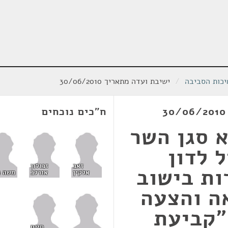
יכות הסביבה
/
ישיבת ועדה מתאריך 30/06/2010
ח"כים נוכחים
א סגן השר
 לדון
זאב
זבולון
ות בישוב
אלקין
אורלב
משה ג
ה והצעה
"קביעת
חיים