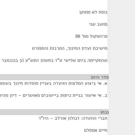
נוסח לא מתוקן
מושב שני
פרוטוקול מס' 88
מישיבת ועדת החינוך, התרבות והספורט
שהתקיימה ביום שלישי ט"ז בחשוון התש"ע (3 בנובמבר 2009) בשעה 11:30
סדר היום
א. אי ביצוע המלצות הוועדה בעניין מוסדות חינוך בשומרו
ב. אי אישור בניית כיתות ביישובים מאושרים – דיון מהיר
נכחו
¶
חברי הוועדה: זבולון אורלב – היו"ר
חיים אמסלם