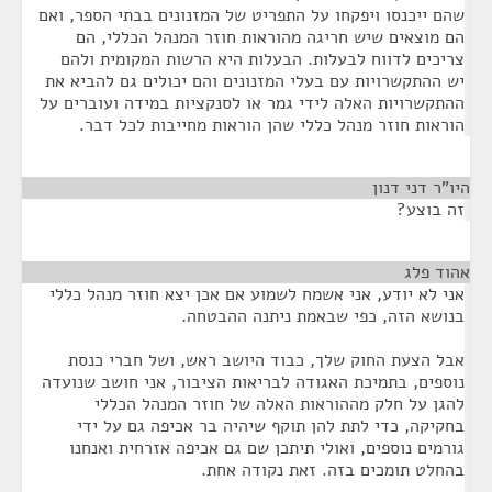
שהם ייכנסו ויפקחו על התפריט של המזנונים בבתי הספר, ואם
הם מוצאים שיש חריגה מהוראות חוזר המנהל הכללי, הם
צריכים לדווח לבעלות. הבעלות היא הרשות המקומית ולהם
יש ההתקשרויות עם בעלי המזנונים והם יכולים גם להביא את
ההתקשרויות האלה לידי גמר או לסנקציות במידה ועוברים על
הוראות חוזר מנהל כללי שהן הוראות מחייבות לכל דבר.
היו"ר דני דנון
¶
זה בוצע?
אהוד פלג
¶
אני לא יודע, אני אשמח לשמוע אם אכן יצא חוזר מנהל כללי
בנושא הזה, כפי שבאמת ניתנה ההבטחה.
אבל הצעת החוק שלך, כבוד היושב ראש, ושל חברי כנסת
נוספים, בתמיכת האגודה לבריאות הציבור, אני חושב שנועדה
להגן על חלק מההוראות האלה של חוזר המנהל הכללי
בחקיקה, כדי לתת להן תוקף שיהיה בר אכיפה גם על ידי
גורמים נוספים, ואולי תיתכן שם גם אכיפה אזרחית ואנחנו
בהחלט תומכים בזה. זאת נקודה אחת.