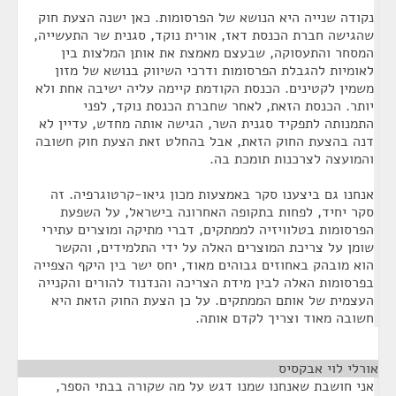
נקודה שנייה היא הנושא של הפרסומות. כאן ישנה הצעת חוק
שהגישה חברת הכנסת דאז, אורית נוקד, סגנית שר התעשייה,
המסחר והתעסוקה, שבעצם מאמצת את אותן המלצות בין
לאומיות להגבלת הפרסומות ודרכי השיווק בנושא של מזון
משמין לקטינים. הכנסת הקודמת קיימה עליה ישיבה אחת ולא
יותר. הכנסת הזאת, לאחר שחברת הכנסת נוקד, לפני
התמנותה לתפקיד סגנית השר, הגישה אותה מחדש, עדיין לא
דנה בהצעת החוק הזאת, אבל בהחלט זאת הצעת חוק חשובה
והמועצה לצרכנות תומכת בה.
אנחנו גם ביצענו סקר באמצעות מכון גיאו-קרטוגרפיה. זה
סקר יחיד, לפחות בתקופה האחרונה בישראל, על השפעת
הפרסומות בטלוויזיה לממתקים, דברי מתיקה ומוצרים עתירי
שומן על צריכת המוצרים האלה על ידי התלמידים, והקשר
הוא מובהק באחוזים גבוהים מאוד, יחס ישר בין היקף הצפייה
בפרסומות האלה לבין מידת הצריכה והנדנוד להורים והקנייה
העצמית של אותם הממתקים. על כן הצעת החוק הזאת היא
חשובה מאוד וצריך לקדם אותה.
אורלי לוי אבקסיס
¶
אני חושבת שאנחנו שמנו דגש על מה שקורה בבתי הספר,