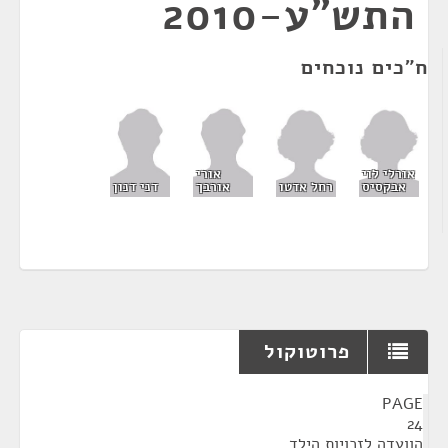
התש"ע-2010
ח"כים נוכחים
אורלי לוי
אורי
אבקסיס
רחל אדטו
אורבך
דני דנון
פרוטוקול
¶
PAGE
24
הוועדה לזכויות הילד