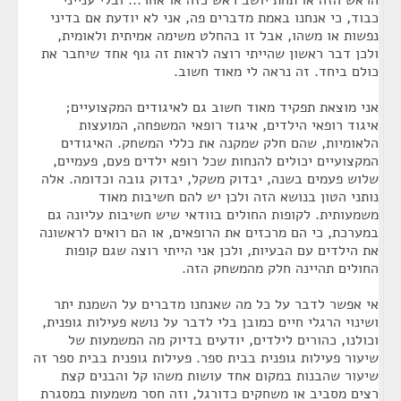
הראש הזה או תחת יושב ראש כזה או אחר... ובלי ענייני
כבוד, כי אנחנו באמת מדברים פה, אני לא יודעת אם בדיני
נפשות או משהו, אבל זו בהחלט משימה אמיתית ולאומית,
ולכן דבר ראשון שהייתי רוצה לראות זה גוף אחד שיחבר את
כולם ביחד. זה נראה לי מאוד חשוב.
אני מוצאת תפקיד מאוד חשוב גם לאיגודים המקצועיים;
איגוד רופאי הילדים, איגוד רופאי המשפחה, המועצות
הלאומיות, שהם חלק שמקנה את כללי המשחק. האיגודים
המקצועיים יכולים להנחות שכל רופא ילדים פעם, פעמיים,
שלוש פעמים בשנה, יבדוק משקל, יבדוק גובה וכדומה. אלה
נותני הטון בנושא הזה ולכן יש להם חשיבות מאוד
משמעותית. לקופות החולים בוודאי שיש חשיבות עליונה גם
במערכת, כי הם מרכזים את הרופאים, או הם רואים לראשונה
את הילדים עם הבעיות, ולכן אני הייתי רוצה שגם קופות
החולים תהיינה חלק מהמשחק הזה.
אי אפשר לדבר על כל מה שאנחנו מדברים על השמנת יתר
ושינוי הרגלי חיים כמובן בלי לדבר על נושא פעילות גופנית,
וכולנו, כהורים לילדים, יודעים בדיוק מה המשמעות של
שיעור פעילות גופנית בבית ספר. פעילות גופנית בבית ספר זה
שיעור שהבנות במקום אחד עושות משהו קל והבנים קצת
רצים מסביב או משחקים כדורגל, וזה חסר משמעות במסגרת