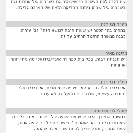
שתוכלנה לתת העשרה בנושא הזה גם בשכבות גיל אחרות וגם
בשכבות גיל שבהן ניתנה הבדיקה הזאת של הערכת גדילה.
היו"ר דני דנון
¶
בתחום בתי הספר יש שעות חובה לנושא הזה? גב' עירית
לבנה ממשרד החינוך תרחיב על זה.
מרינה מאיר
¶
יש תכניות רבות. בכל בית ספר זה אינדיבידואלי מה ניתן יותר
או פחות.
היו"ר דני דנון
¶
אינדיבידואלי זה בעייתי. יש פה שתי מלים, אינדיבידואלי
והסדרה עצמית, שלמדנו שבפועל זה לא עובד.
אורלי לוי אבקסיס
¶
במשרד החינוך יגידו שיש את השעה של כישורי חיים. כל דבר
שאנחנו דנים בו הם אומרים 'בכישורי חיים'. זו שעה אחת,
שעת המחנך, והכל צריך להיות שם באיזה שהוא...