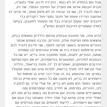
אבל שם בהחלט זה לא נגמר. הזכירה לרגע, אולי בקצרה,
חברת הכנסת אדטו את העניין של החינוך הגופני, אני רק
רוצה להגיד לך, אם עד עכשיו זה לא סיפק אותך, אז תדעי לך
שהשנה הורידו שעות של חינוך גופני ושל ריקודים כדי
להכניס יותר שעות הכשרה בכל מה שקשור לחשבון, בעיקר
לאלה שאמורים להיכנס למבחן המיצ"ב.
גרוע מזה, אני חושבת שבחלק מהזמן הילדים נמצאים בבית,
נמצאים תחת הפיקוח שלנו, ההורים, והרבה פעמים אנחנו
ההורים מוטעים. כשאני מגיעה לסופר, אני חייבת להגיד לכם
שיש פרסומות בצורה כזו או אחרת שגורמים לנו ומפתים
אותנו, ההורים, לקנות, מתוך מחשבה שזה בריא. יש את כל
הבמבות למיניהן, המועשרות בוויטמינים, יש את הקורנפלקס
והדגנים הממותקים, ואומרים לך 'זה חטיף בריאות', הילדה
שלי קוראת לזה חטיף בריאות, למרות שיש שם המון שוקולד
בפנים. מה שהוטמע בנו זה שכל דבר שיש בו תוספת של
ויטמינים זה בריא, לא משנה אם כל השאר הוא מזיק וביחד
התוצר הסופי הוא ממש לא בריא. אז אולי צריך גם להסביר
לנו, ההורים, בפרסום, או לחייב במה שמפרסמים ומה
שמאכילים אותנו שיהיה שם איזונים מה באמת בריא ומה לא,
ואולי יהיה איזה שהוא קוד אחד ויחיד שאנחנו נבין שגם אם
דחפו שם ויטמינים... לדעתי לפעמים גם קצת מגזימים עם