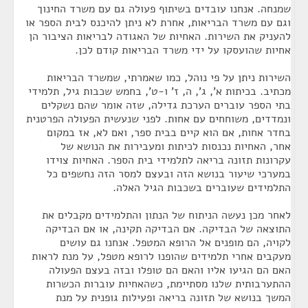
שמנחה. אנחנו עובדים בשיתוף פעולה גם עם משרד החינוך
וגם עם משרד הבריאות, אחרת לא ניתן להיכנס לבית הספר או
להעניק את השירות. האחיות של האגודה לבריאות הציבור הן
אחיות שהועסקו על ידי משרד הבריאות קודם לכן.
השירות ניתן על פי נוהל, כמו שאמרתי, שמשרד הבריאות
מכתיב. בכיתות א', ג', ה, ז' ו-ט', בחמש שכבות גיל, תלמידי
בתי הספר עוברים הערכת גדילה, שזה אומר שהם נשקלים
ונמדדים, משוחחים עם אחות. לפני שנעשית הפעולה הפרטנית
בחדר אחות, אם הוא קיים בבית ספר, ואם לא, אז במקום
אחר, האחיות נכנסות לכיתות ומעבירות את הנושא של
עקרונות תזונה בריאה לתלמידי בית הספר. האחיות צוידו
במערכי שיעור בנושא הזה ובעצם למסר הזה נחשפים כל
התלמידים שעוברים בשכבות הגיל האלה.
לאחר מכן נעשה הניתוח של הנתון והתלמידים מקבלים את
התוצאה של הבדיקה. אם הבדיקה תקינה, או אם הבדיקה
לקויה, הם מופנים אל הרופא המטפל. אנחנו גם עושים
מעקבים אחרי תלמידים שהופנו לרופא מטפל, על מנת לראות
האם הם הגיעו אליו והאם הם טופלו ובזה בעצם הפעולה
ההתערבותית שלנו מסתיימת, כשהאחיות עוברות הכשרות
המשך בנושא של תזונה בריאה ופעילות גופנית על מנת