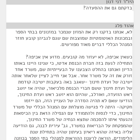
היו"ר דני דנון
¶
בדקתם גם את ההסעדה?
אהוד פלג
¶
לא, אנחנו בדקנו רק את המזון שנמכר במזנונים בבתי הספר
ובמכונות האוטומטיות שמוצבות שם שגם לגביהן קובע חוזר
המנהל הכללי דברים מאוד מפורשים.
כשאין אכיפה, לא יעזור מה קובעים. מדוע אין אכיפה?
התחילה לגעת בזה חברת הכנסת אדטו, כי שנינו היינו באותו
הדיון ואנחנו בהחלט הצבענו על הבעייתיות שם, משרד אחד
זורק את זה על משרד אחר. אבל אני חייב לציין שלאחר אותה
ישיבה של ועדת חינוך -שאגב באה בעקבות ישיבה קודמת
של ועדת חינוך ששם חברי הכנסת מלכיאור, שהיה אז יושב
ראש הוועדה, ואורלב, שהיום הוא יושב ראש ועדת החינוך,
הודיעו שאם לא תהיה הסדרה של העניין הזה, הם ייזמו
חקיקה- היתה לי פגישה מוצלחת עם המנהל הכללי של משרד
החינוך, כדי לנסות ולהתמודד עם הנפילה הזאת בין הכיסאות
והגעתי איתו להסכמה שתצא הנחיה של משרד החינוך,
שהמפקחת על הבריאות במשרד, גב' עירית לבנה, גם הודיעה
עליה באיזה שהוא ריאיון בעיתון שהיה בתחילת שנת
הלימודים, הוראה לרענון ההוראות למנהלי בתי הספר בכוונה