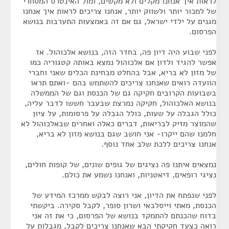
לראות איך אנחנו מקלים ולא מקשים, ומול האינטרס המסחרי
של למכור יותר ולשווק יותר, אנחנו צריכים לראות איך אנחנו
מגנים על ילדי ישראל, גם אם זה באמצעות התערבות בנושא
הפרסום.
לפני שבוע היה דיון פה, בחדר הזה, בנושא אלכוהול. אז
אפשר להגיד ולדון אם אלכוהול נמצא באותה קטגוריה כמו
של מזון לא בריא, אבל בהחלט מבחינת הכלים שאני וחברי
הוועדה רואים שאנחנו צריכים להשתמש בהם -ואתם תראו
בשבועות הקרובים חקיקה גם של הכנסת וגם של הממשלה
בנושא האלכוהול, חקיקה נמרצת שבעבר חששו לדבר עליה,
כולל הגבלה על שעות, כולל הגבלה על פרסומות, על ציון
שהמוצר מזיק לבריאות, דברים כאלה ואחרים שבאלכוהול לא
חלמנו שהם ייקרו- אני חושב שגם בנושא מזון לא בריא,
אנחנו צריכים ללכת שלב אחד נוסף.
נמצאים איתנו פה נציגים של גופים שונים, של קופות חולים,
נציגי רופאים, דיאטניות, ואנחנו נשמע את כולם.
לפני שנפתח את הדיון, אני רוצה לבקש ממרכז המידע של
הכנסת, מאתי וייסלבאי ושרון סופר, לקבל סקירה. ביקשתי
בדוח שהכנתם להתמקד בנושא של הפרסום, כי את זה אני
רואה כצעד חקיקתי הבא שאנחנו צריכים לקבל, מגבלות על