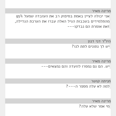
מרינה מאיר
¶
אני יכולה לציין באמת בסיפוק רב את העובדה שמעל 95%
מהתלמידים בשכבות הגיל האלה עברו את הערכת הגדילה,
זאת אומרת הם נבדקו---
היו"ר דני דנון
¶
יש לך נתונים לתת לנו?
מרינה מאיר
¶
יש. הם גם נמסרו לוועדה והם נמצאים---
חניתה קושר
¶
למה לא עלה מספר ה---?
מרינה מאיר
¶
מי אמר שלא עלה?