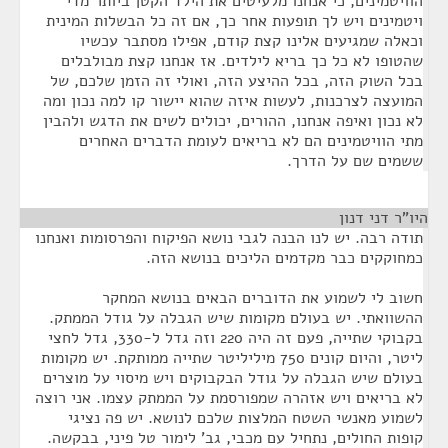
הוויטמינים, כי אנחנו מלעיטים את הילד הקטן ביותר מדי
ויטמינים ויש לך תופעות אחר כך, אם זה כל הבשלות המינית
וכאלה שמגיעים אלינו קצת קודם, אפילו מסתבר עכשיו
שהטופו לא כל כך בריא לילדים. אז אנחנו קצת מבולבלים
בכל השוק הזה, בכל ההיצע הזה, ואולי זה הזמן שלכם, של
המועצה לצרכנות, לעשות איזה שהוא יישור קו למה נכון ומה
לא נכון ואיפה אנחנו, ההורים, יכולים לשים את הדגש ולהבין
מתי הוויטמינים הם לא בריאים לעומת הדברים האחרים
ששמים שם על הדרך.
היו"ר דני דנון
¶
תודה רבה. יש לנו הבנה לגבי נושא הפיקוח והפרסומות ואנחנו
כמחוקקים כבר מקדמים הליכים בנושא הזה.
חשוב לי לשמוע את הדוברים הבאים בנושא המחקר
ההשוואתי. יש בעולם מקומות שיש הגבלה על גודל הממתק.
בקבוקי שתייה, פעם זה היה 220 וזה גדל ל-330, גדל לחצי
ליטר, והיום קונים 750 מיליליטר שתייה ממותקת. יש מקומות
בעולם שיש הגבלה על גודל הבקבוקים ויש מיסוי על מוצרים
לא בריאים ויש אזהרה שמפורסמת על הממתק עצמו. אני רוצה
לשמוע מאנשי השטח המלצות שלכם לנושא. יש פה נציגי
קופות החולים, נתחיל עם מכבי, גב' לימור טל פיני, בבקשה.