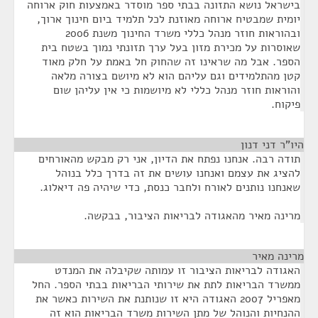
בישראל נושא התזונה בבתי ספר מוסדר באמצעות חוק ארוחה
יומית שמבטיח ארוחה מאוזנת לכל תלמיד ביום חינוך ארוך,
ובהוראות חוזר מנהל כללי משרד החינוך משנת 2006
שאוסרות על מכירת מזון בעל ערך תזונתי נמוך בשטח בית
הספר. אבל מה שראינו זה שהחוק חל באמת על חלק מאוד
קטן מהתלמידים וגם עליהם הוא לא מיושם בצורה מלאה
והוראות חוזר מנהל כללי לא מיושמות כי אין עליהן שום
פיקוח.
היו"ר דני דנון
¶
תודה רבה. אנחנו נפתח את הדיון, אני רק מבקש מהאורחים
להציג את עצמם ואנחנו עושים את זה בדרך כלל בנוהל
שאנחנו נותנים לאורח ולחבר כנסת, כדי שיהיה פה דיאלוג.
מרינה מאיר מהאגודה לבריאות הציבור, בבקשה.
מרינה מאיר
¶
האגודה לבריאות הציבור זו עמותה שקיבלה את המנדט
ממשרד הבריאות לתת את שירותי הבריאות בבתי הספר. החל
מאפריל 2007 האגודה היא זו שנותנת את השירות כאשר את
ההנחיות והנוהל של מתן השירות משרד הבריאות הוא זה