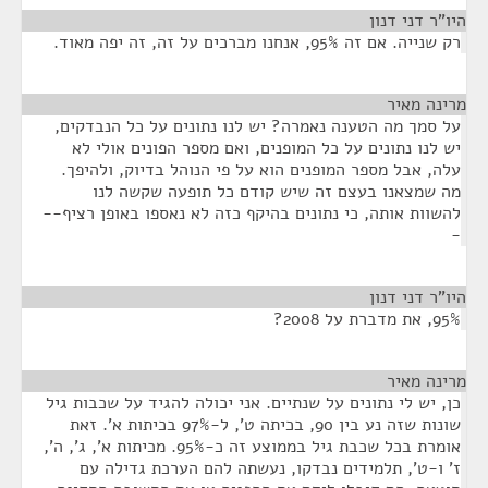
היו"ר דני דנון
¶
רק שנייה. אם זה 95%, אנחנו מברכים על זה, זה יפה מאוד.
מרינה מאיר
¶
על סמך מה הטענה נאמרה? יש לנו נתונים על כל הנבדקים,
יש לנו נתונים על כל המופנים, ואם מספר הפונים אולי לא
עלה, אבל מספר המופנים הוא על פי הנוהל בדיוק, ולהיפך.
מה שמצאנו בעצם זה שיש קודם כל תופעה שקשה לנו
להשוות אותה, כי נתונים בהיקף כזה לא נאספו באופן רציף--
-
היו"ר דני דנון
¶
95%, את מדברת על 2008?
מרינה מאיר
¶
כן, יש לי נתונים על שנתיים. אני יכולה להגיד על שכבות גיל
שונות שזה נע בין 90, בכיתה ט', ל-97% בכיתות א'. זאת
אומרת בכל שכבת גיל בממוצע זה כ-95%. מכיתות א', ג', ה',
ז' ו-ט', תלמידים נבדקו, נעשתה להם הערכת גדילה עם