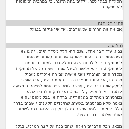
הסעדה בבתי ספר, ילדים בתת תזונה, כי במרבית המקומות
לא מפקחים.
היו"ר דני דנון
¶
אם אין את ההורים שמעורבים, אז אין פיקוח בפועל.
רחל אדטו
¶
נכון. עוד דבר אחד, שגם הוא חלק מסדר היום, זה נושא
הפרסומת. יכול להיות שאי אפשר יהיה לאסור פרסומת
לממתקים ויכול להיות שזה גם לא נכון לאסור פרסומת
לממתקים. הרי אי אפשר לגזול את הנושא הזה של ממתקים
מסדר היום הציבורי ואני אישית אם היו אוסרים לאכול
שוקולד, אז הייתי מתמרדת נגד האיסור הזה, אבל אפשר
לחלק את הדבר הזה, אפשר לומר שפרסומת לממתקים משעה
שמונה בערב ואילך, לדוגמה. ואז במקום להגיד שלא
מפרסמים ממתקים בטלוויזיה, ברדיו או בכל מקום שהוא,
נאמר שלא מפרסמים בשעות שהילדים הקטנים יושבים בדרך
כלל וצופים. כלומר אפשר גם לאכול את העוגה וגם לשמור
אותה שלמה בדרך הזאת.
מכאן, מכל הדברים האלה, שהם ככה על קצה המזלג, בגלל