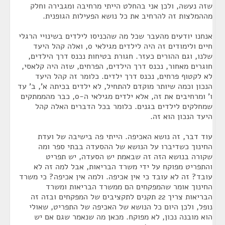
שזה נעשה, ולכן אני בהחלט הייתי מרחיבה ומגבירה וחלק
מההמלצות זה להרחיב את כל נושא הפעילות הגופנית.
אנחנו יודעים מהעבר שכל מה שהכניסו לילדים בשינויי הרגלי
חיים ולימודים זה היה לילדים מגילאי 0, ואלה קהל היעד
שלנו, וגם ההורים כעזר. חגורת בטיחות נכנס דרך הילדים,
חוגרים מאחור, נכנס דרך הילדים, הפרחים, שזה היה קלאסי,
לא לקטוף פרחים, נכנס דרך ילדים. כלומר זה קהל היעד
הנכון וכמה שיותר מוקדם להתחיל, לא ילדים בכיתה א', ב' עד
ו' ומרחיבים את זה, אלא ילדים מגילאי ה-0, כבר מהממתקים
שמחלקים לילדים בגנים. כלומר בכל הדברים האלה קהל
היעד הנכון הוא זה.
עוד דבר, זה נושא האכיפה. הייתי פה בישיבה של ועדת
החינוך כשדיברו על הנושא של ההסעדה בבתי ספר ומה
שקורה בנושא הזה זה שבאמת יש הסעדה, יש תפריט
והתפריט מפוקח על ידי משרד הבריאות, אבל למה זה לא
עובד? זה לא עובד כי אין אכיפה. ולמה אין אכיפה? כי משרד
החינוך אומר שהמפקחים הם ממשרד הבריאות ומשרד
הבריאות צריך 22 תקנים לתקציבים של המפקחים ובזה זה
נופל, ולכן היום כל הנושא של האכיפה של התפריט, שאולי
הוא מובנה נכון, לא מפוקח. מכאן מה שנאמר שגם אם יש