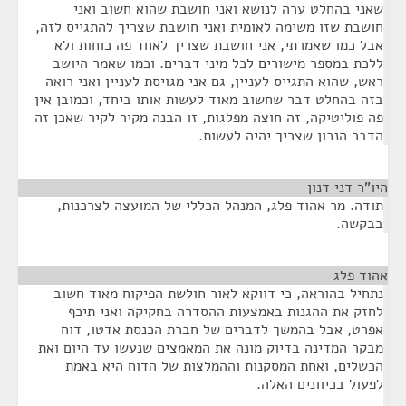
שאני בהחלט ערה לנושא ואני חושבת שהוא חשוב ואני
חושבת שזו משימה לאומית ואני חושבת שצריך להתגייס לזה,
אבל כמו שאמרתי, אני חושבת שצריך לאחד פה כוחות ולא
ללכת במספר מישורים לכל מיני דברים. וכמו שאמר היושב
ראש, שהוא התגייס לעניין, גם אני מגויסת לעניין ואני רואה
בזה בהחלט דבר שחשוב מאוד לעשות אותו ביחד, וכמובן אין
פה פוליטיקה, זה חוצה מפלגות, זו הבנה מקיר לקיר שאכן זה
הדבר הנכון שצריך יהיה לעשות.
היו"ר דני דנון
¶
תודה. מר אהוד פלג, המנהל הכללי של המועצה לצרכנות,
בבקשה.
אהוד פלג
¶
נתחיל בהוראה, כי דווקא לאור חולשת הפיקוח מאוד חשוב
לחזק את ההגנות באמצעות ההסדרה בחקיקה ואני תיכף
אפרט, אבל בהמשך לדברים של חברת הכנסת אדטו, דוח
מבקר המדינה בדיוק מונה את המאמצים שנעשו עד היום ואת
הכשלים, ואחת המסקנות וההמלצות של הדוח היא באמת
לפעול בכיוונים האלה.