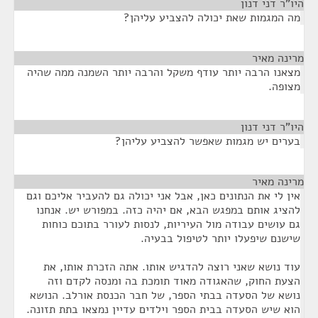
היו"ר דני דנון
¶
מה המגמות שאת יכולה להצביע עליהן?
מרינה מאיר
¶
מצאנו הרבה יותר עודף משקל והרבה יותר השמנה ממה שהיה
מצופה.
היו"ר דני דנון
¶
בערים יש מגמות שאפשר להצביע עליהן?
מרינה מאיר
¶
אין לי את הנתונים כאן, אבל אני יכולה גם להעביר אליכם וגם
להציג אותם במפגש הבא, אם יהיה כזה. במפורש יש. אנחנו
גם עושים עבודה מול העיריות, לנסות לעורר בתוכם כוחות
שישנם שיפעלו יותר לטיפול בבעיה.
עוד נושא שאני רוצה להדגיש אותו. אתה הזכרת אותו, את
הצעת החוק, שהאגודה מאוד תומכת בה ומנסה לקדם וזה
נושא של הסעדה בבתי הספר, של חבר הכנסת אורלב. הנושא
הוא שיש הסעדה בבית הספר וילדים עדיין נמצאו בתת תזונה.