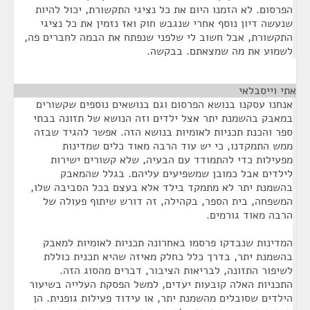
הפרסום. לא הזמנו היום את כל נציגי התקשורת, יכול להיות
שנעשה דיון נוסף אחרי שנגבש חוק ואז נזמין את כל נציגי
התקשורת, אבל חשוב לי שלפני שנפתח את הבמה לחברים פה,
לשמוע את מה שמצאתם. בבקשה.
אתי וייסבלאי
¶
אנחנו עסקנו בנושא הפרסום וגם בנושאים נוספים שקשורים
במאבק בהשמנת יתר אצל ילדים וזה הנושא של תזונה בבתי
ספר והכנת תכניות לאומיות בנושא הזה. אפשר להגיד שבזה
ממש התמקדנו, כי יש עוד הרבה מאוד כלים שמדינות
מפעילות כדי להתמודד עם הבעיה, שלא קשורים ישירות
לילדים אבל כמובן שמשפיעים עליהם. בגלל שהמאבק
בהשמנת יתר לא מתמקד בילד אלא בעצם בכל הסביבה שלו,
המשפחה, בית הספר, בקהילה, זה דורש שיתוף פעולה של
הרבה מאוד גורמים.
המדינות שנבדקו פרסמו באחרונה תכניות לאומיות למאבק
בהשמנת יתר, בדרך כלל כחלק מאיזה שהיא תכנית כוללת
לשיפור התזונה, לבריאות הציבור, דברים מהסוג הזה.
התכניות האלה קובעות יעדים, למשל הפסקת העלייה בשיעור
הילדים שסובלים מהשמנת יתר, או עידוד פעילות גופנית. הן