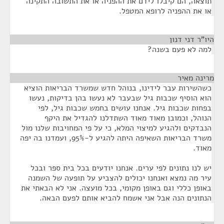
תוצאה, הם קיבלו לידם את ההפניה או את התשובה התקינה
או את ההפניה לרופא המטפל.
היו"ר דני דנון
¶
למה לא פעם בשנה?
מרינה מאיר
¶
כשהשירות עבר לידינו, בנוהל חדש שמשרד הבריאות הוציא
הוא הוסיף שכבות גיל שבעבר לא נעשו בהן בדיקות, נעשו
בפחות שכבות גיל. אנחנו עושים בחמש שכבות גיל, לפי
הנוהל, וכמובן מאוד מאוד השתדלנו להגדיל את היקף
הנבדקים ולהגיע למיצוי המלא, כי על פי המחויבות שלנו מול
משרד הבריאות השאיפה היתה להגיע ל-95%, ועמדנו בה יפה
מאוד.
יש לנו נתונים לפי ערים. אנחנו יודעים בכל בית ספר ובכל
עיר מה נמצא ואנחנו יכולים להצביע על תופעה של השמנה
באופן כללי וגם באופן מקומי, בכל מועצה. אני לא הבאתי את
הנתונים הנה אבל אני אשמח להביא אותם לפעם הבאה.