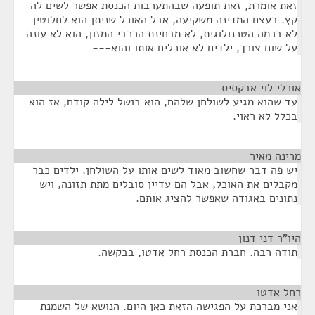
זאת אומרת, זאת תופעה שבהתערבות הכנסת אפשר לשים לה
קץ. בעצם המדינה משקיעה, אבל האוכל שניתן הוא לחלוטין
לא ברמה הטכנולוגית, לא מבחינת הרכבי המזון, הוא לא עונה
על שום צורך, ילדים לא אוכלים אותו והוא---
אורלי לוי אבקסיס
¶
עד שהוא מגיע לשולחן שלהם, הוא בושל לילה קודם, אז הוא
בכלל לא ראוי.
מרינה מאיר
¶
יש פה דבר שחשוב מאוד לשים אותו על השולחן. ילדים כבר
מקבלים את האוכל, אבל הם עדיין סובלים מתת תזונה, ויש
נתונים באגודה שאפשר להציג אותם.
היו"ר דני דנון
¶
תודה רבה. חברת הכנסת רחל אדטו, בבקשה.
רחל אדטו
¶
אני מברכת על הפגישה הזאת כאן היום. הנושא של השמנת