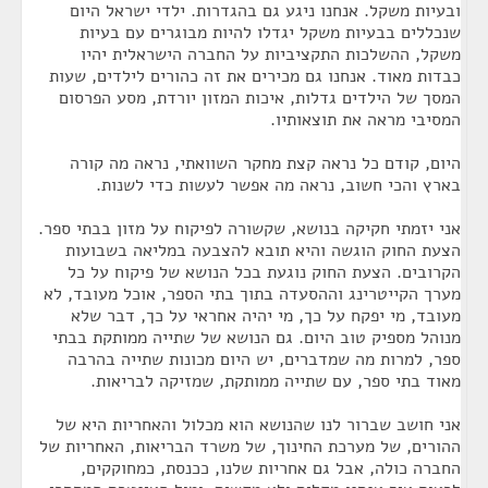
ובעיות משקל. אנחנו ניגע גם בהגדרות. ילדי ישראל היום
שנכללים בבעיות משקל יגדלו להיות מבוגרים עם בעיות
משקל, ההשלכות התקציביות על החברה הישראלית יהיו
כבדות מאוד. אנחנו גם מכירים את זה כהורים לילדים, שעות
המסך של הילדים גדלות, איכות המזון יורדת, מסע הפרסום
המסיבי מראה את תוצאותיו.
היום, קודם כל נראה קצת מחקר השוואתי, נראה מה קורה
בארץ והכי חשוב, נראה מה אפשר לעשות כדי לשנות.
אני יזמתי חקיקה בנושא, שקשורה לפיקוח על מזון בבתי ספר.
הצעת החוק הוגשה והיא תובא להצבעה במליאה בשבועות
הקרובים. הצעת החוק נוגעת בכל הנושא של פיקוח על כל
מערך הקייטרינג וההסעדה בתוך בתי הספר, אוכל מעובד, לא
מעובד, מי יפקח על כך, מי יהיה אחראי על כך, דבר שלא
מנוהל מספיק טוב היום. גם הנושא של שתייה ממותקת בבתי
ספר, למרות מה שמדברים, יש היום מכונות שתייה בהרבה
מאוד בתי ספר, עם שתייה ממותקת, שמזיקה לבריאות.
אני חושב שברור לנו שהנושא הוא מכלול והאחריות היא של
ההורים, של מערכת החינוך, של משרד הבריאות, האחריות של
החברה כולה, אבל גם אחריות שלנו, ככנסת, כמחוקקים,