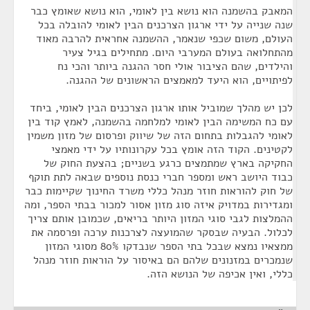
המאבק בהשמנה הוא נושא בין לאומי, הוא נושא שאומץ כבר
שנה שנייה על ידי ארגון הצרכנים הבין לאומי להובלה בכל
העולם, משום שכפי שנאמר, ההשמנה אחראית להרבה מאוד
מהתחלואה בעולם המערבי היום. מתחילים בגיל צעיר
והילדים, שהם הציבור אולי חסר ההגנה ביותר והכי נח
לפיתויים, הוא היעד למאמצים הראשונים של ההגנה.
לכן יש מהלך שמוביל אותו ארגון הצרכנים הבין לאומי, ביחד
עם כח המשימה הבין לאומי למלחמה בהשמנה, לאמץ קוד בין
לאומי להגבלות בתחום הזה של שיווק ופרסום של מזון משמין
לקטינים. הקוד הזה אומץ בכל עקרונותיו על ידי מאמצי
החקיקה בארץ שמתמצים כרגע בשניים; בהצעת החוק של
כבוד היושב ראש ומספר חברי כנסת נוספים שבאה לתת תוקף
של חוק להוראות חוזר מנהל כללי משרד החינוך שקיימות כבר
ומגדירות במדויק איזה סוג מזון אסור למכור בבתי הספר, ומה
ההמלצות לגבי סוגי המזון היותר בריאים, שכמובן אותם צריך
לכלול. הבעיה שבסקר שהמועצה לצרכנות ערכה ופרסמה את
ממצאיו נמצא שבכל בתי הספר שנבדקו 80% מסוגי המזון
שנמכרים במזנונים שלהם הם באיסור על הוראות חוזר מנהל
כללי, ואין אכיפה של הנושא הזה.