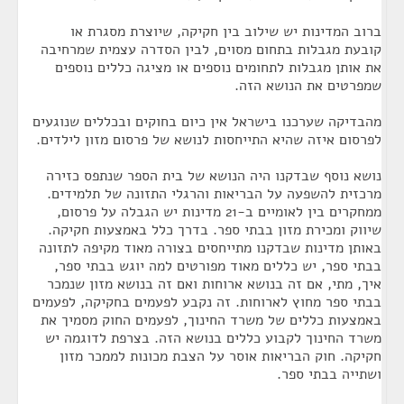
ברוב המדינות יש שילוב בין חקיקה, שיוצרת מסגרת או
קובעת מגבלות בתחום מסוים, לבין הסדרה עצמית שמרחיבה
את אותן מגבלות לתחומים נוספים או מציגה כללים נוספים
שמפרטים את הנושא הזה.
מהבדיקה שערכנו בישראל אין כיום בחוקים ובכללים שנוגעים
לפרסום איזה שהיא התייחסות לנושא של פרסום מזון לילדים.
נושא נוסף שבדקנו היה הנושא של בית הספר שנתפס כזירה
מרכזית להשפעה על הבריאות והרגלי התזונה של תלמידים.
ממחקרים בין לאומיים ב-21 מדינות יש הגבלה על פרסום,
שיווק ומכירת מזון בבתי ספר. בדרך כלל באמצעות חקיקה.
באותן מדינות שבדקנו מתייחסים בצורה מאוד מקיפה לתזונה
בבתי ספר, יש כללים מאוד מפורטים למה יוגש בבתי ספר,
איך, מתי, אם זה בנושא ארוחות ואם זה בנושא מזון שנמכר
בבתי ספר מחוץ לארוחות. זה נקבע לפעמים בחקיקה, לפעמים
באמצעות כללים של משרד החינוך, לפעמים החוק מסמיך את
משרד החינוך לקבוע כללים בנושא הזה. בצרפת לדוגמה יש
חקיקה. חוק הבריאות אוסר על הצבת מכונות לממכר מזון
ושתייה בבתי ספר.