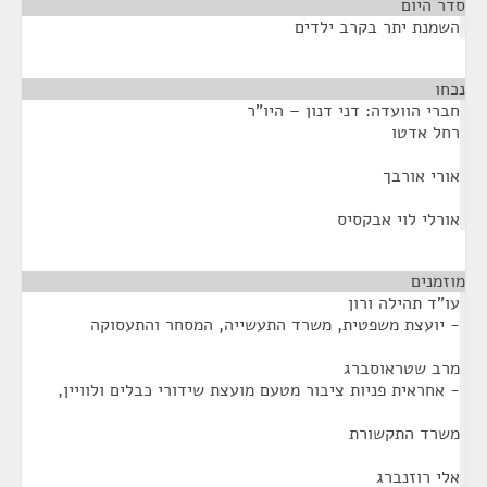
סדר היום
השמנת יתר בקרב ילדים
נכחו
¶
חברי הוועדה: דני דנון – היו"ר
רחל אדטו
אורי אורבך
אורלי לוי אבקסיס
מוזמנים
¶
עו"ד תהילה ורון
- יועצת משפטית, משרד התעשייה, המסחר והתעסוקה
מרב שטראוסברג
- אחראית פניות ציבור מטעם מועצת שידורי כבלים ולוויין,
משרד התקשורת
אלי רוזנברג