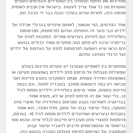
מסדירות את שיתוף הפעולה בין המשרדים והגורמים השונים
ואומרות מה כל אחד צריך לעשות. בישראל אין תכנית לאומית
מהסוג הזה, למרות שהיא בשלבי הכנה כבר די הרבה זמן.
אחד הגורמים, כפי שנאמר, לאותם שינויים בהרגלי אכילה של
ילדים ובני נוער זה החשיפה שלהם לפרסומות, מפרסומות
בטלוויזיה וגם לשיווק בערוצים אחרים. הסוכנות למזון של
בריטניה ערכה לא מזמן כמה מחקרים מאוד גדולים בנושא
והם הראו שיש השפעה לפרסומות למזון על העדפות של ילדים
ועל הרגלי התזונה שלהם.
ממחקרים בין לאומיים שנערכו יש עשרות מדינות בעולם
שמטילות מגבלות על פרסום מזון לילדים באמצעות חקיקה או
באמצעות הסדרה עצמית. אנחנו התמקדנו בשבע מדינות ואני
מביאה רק כמה דוגמאות מתוכן. בשבדיה למשל, וגם בכמה
מדינות נוספות, אסור פרסום בטלוויזיה לילדים מתחת לגיל
12, בלי קשר אם זה פרסום למזון או לא, פשוט אסור.
בבריטניה לאחרונה נקבע שפרסום בטלוויזיה של מוצרי מזון
ומשקה, בעלי שיעור גבוה של שומן, מלח וסוכר, הוא אסור
בתכניות ובערוצים שמיועדים לילדים מתחת לגיל 16. בצרפת,
פרסומות למוצרי מזון מעובדים חייבות לכלול איזה שהוא מסר
בריאותי או שהמפרסמים חייבים להעביר שיעור קבוע
מהתקציב של הפרסום למימון פעולות הסברה בנושא הזה.