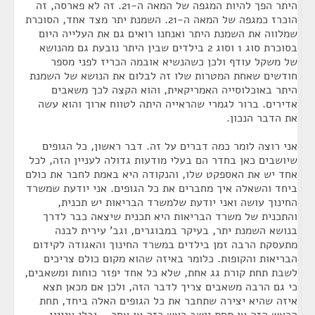
היתר הפך להיות המגפה של המאה ה-21. זה לא פארסה, זה
הוכרז כמגפה של המאה ה-21. השמנת יתר מצד אחד, הסוכרת
שמלווה את השמנת היתר ואנחנו רואים גם את העלייה היום
בסוכרת סוג 1 וסוג 2 בילדים שבין היתר נובעת גם מהנושא
של משקל עודף ולכן כשהנשיא אובמה הכריז לפני מספר
חודשים שאחת המטרות שלו זה לבלום את הנושא של השמנת
היתר באוכלוסייה האמריקאית, והוא הקצה לכך משאבים
אדירים. ברור לגמרי שהראייה היתה לטווח ארוך והוא עשה
את הדבר הנכון.
אני רוצה לומר כמה דברים על זה. דבר ראשון, כל הגופים
שיושבים כאן בחדר הם בעלי מודעות גדולה לעניין הזה, לכל
אחד יש את האספקט שלו, והנקודה היא באמת לחבר את כולם
ביחד והשאלה איך מחברים את כל הגופים. אני יודעת שמשרד
החינוך עושה ואני יודעת שלמשרד הבריאות יש תכנית,
והתכנית של משרד הבריאות היא תכנית שיצאה כבר לדרך
בנושא השמנת יתר, בעיקר במבוגרים, וגב' עירית לבנה
מתעסקת הרבה זמן בילדים במשרד החינוך והאגודה לקידום
הבריאות והקופות. כלומר באיזה שהוא מקום כולם צריכים
לשבת תחת קורת גג אחת, שלא כל אחד יפזר כוחות ומשאבים,
כי גם הרבה משאבים צריך לדבר הזה, ולכן אם מכאן תצא
איזה שהיא יצירה שתחבר את כל הגופים האלה ביחד, תחת