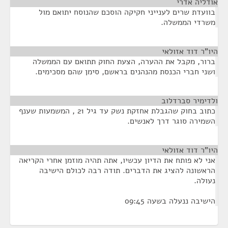
אודליה אדרי
¶
בוועדת שרים לענייני חקיקה הוסכם שהנוסח יתואם מול
משרדי הממשלה.
היו"ר דוד אזולאי
¶
ברור, מקבל את ההערה, הצעת החוק תתואם עם הממשלה
ושני חברי הכנסת מהנהנים בראשם, סימן שהם מסכימים.
ולדימיר סברדלוב
¶
כתוב בחוק שהגבלת אחזקת נשק עד גיל 21 , המשמעות שענף
השמירה סוגר דרך לאנשים.
היו"ר דוד אזולאי
¶
אני לא פותח את הדיון עכשיו, אתה תהיה מוזמן אחרי הקריאה
הראשונה להציג את הדברים. תודה רבה לכולם הישיבה
נעולה.
הישיבה ננעלה בשעה 09:45