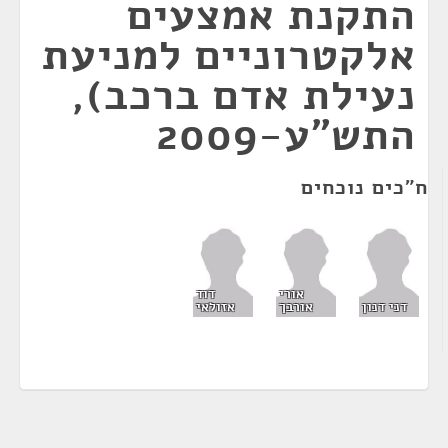
התקנת אמצעים
אלקטרוניים למניעת
נעילת אדם ברכב),
התש"ע-2009
ח"כים נוכחים
אורי
דוד
דני דנון
אורבך
אזולאי