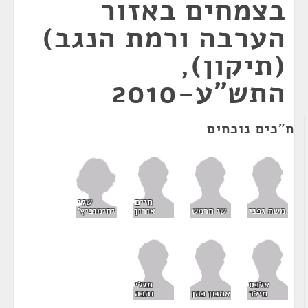
בצמחים באזור
הערבה ורמת הנגב)
(תיקון),
התש"ע-2010
ח"כים נוכחים
שלי
חיים
יחימוביץ'
משה גפני
שי חרמש
אורון
אלכס
מגלי
מילר
אמנון כהן
והבה