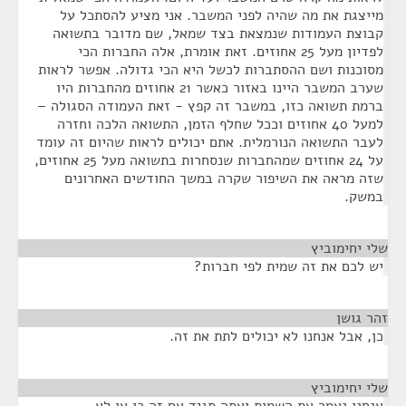
מייצגת את מה שהיה לפני המשבר. אני מציע להסתכל על
קבוצת העמודות שנמצאת בצד שמאל, שם מדובר בתשואה
לפדיון מעל 25 אחוזים. זאת אומרת, אלה החברות הכי
מסוכנות ושם ההסתברות לכשל היא הכי גדולה. אפשר לראות
שערב המשבר היינו באזור כאשר 21 אחוזים מהחברות היו
ברמת תשואה כזו, במשבר זה קפץ - זאת העמודה הסגולה –
למעל 40 אחוזים וככל שחלף הזמן, התשואה הלכה וחזרה
לעבר התשואה הנורמלית. אתם יכולים לראות שהיום זה עומד
על 24 אחוזים שמהחברות שנסחרות בתשואה מעל 25 אחוזים,
שזה מראה את השיפור שקרה במשך החודשים האחרונים
במשק.
שלי יחימוביץ
¶
יש לכם את זה שמית לפי חברות?
זהר גושן
¶
כן, אבל אנחנו לא יכולים לתת את זה.
שלי יחימוביץ
¶