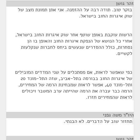
זהר גושן
¶
בוקר טוב. תודה רבה על ההזמנה. אני אתן תמונת מצב של
שוק איגרות החוב בישראל.
הרשות עוקבת באופן שוטף אחר שוק איגרות החוב בישראל,
אחרי כל הנושא של הנפקת איגרות החוב והאופן בו הן
נסחרות, כולל ההסדרים שנעשים ביחס לחברות שנקלעות
לקשיים.
כפי שאפשר לראות, אם מסתכלים על שני המדדים המובילים
של איגרות החוב בבורסה בתל-אביב, שזה התל-מונד 20
ותל-מונד 40, אפשר לראות שמבחינת הרמה של המחירים,
הרמה כבר עברה את הרמה שהייתה ערב המשבר ויכולים
לראות שהמחירים חזרו.
היו"ר משה גפני
¶
תחזור שוב על הדברים. לא הבנתי.
זהר גושן
¶