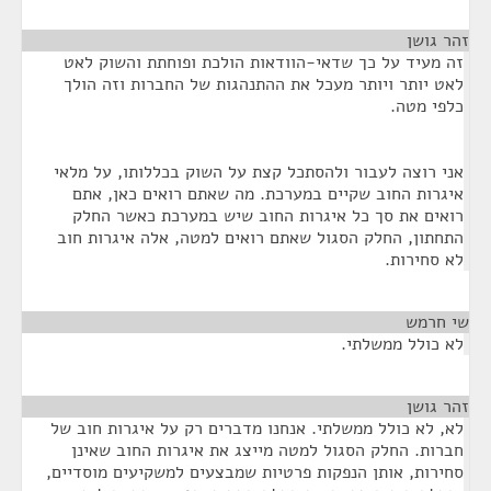
זהר גושן
¶
זה מעיד על כך שדאי-הוודאות הולכת ופוחתת והשוק לאט
לאט יותר ויותר מעכל את ההתנהגות של החברות וזה הולך
כלפי מטה.
אני רוצה לעבור ולהסתכל קצת על השוק בכללותו, על מלאי
איגרות החוב שקיים במערכת. מה שאתם רואים כאן, אתם
רואים את סך כל איגרות החוב שיש במערכת כאשר החלק
התחתון, החלק הסגול שאתם רואים למטה, אלה איגרות חוב
לא סחירות.
שי חרמש
¶
לא כולל ממשלתי.
זהר גושן
¶
לא, לא כולל ממשלתי. אנחנו מדברים רק על איגרות חוב של
חברות. החלק הסגול למטה מייצג את איגרות החוב שאינן
סחירות, אותן הנפקות פרטיות שמבצעים למשקיעים מוסדיים,