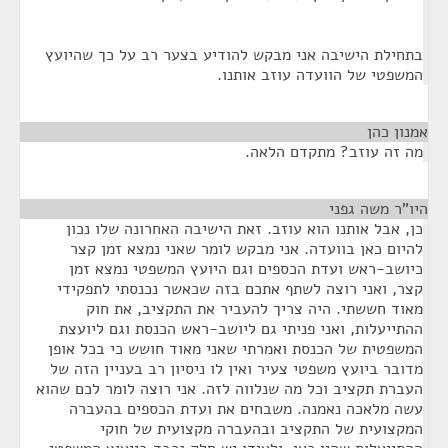
בתחילת הישיבה אני מבקש להודיע בצער רב על כך שהיועץ
המשפטי של הוועדה עוזב אותנו.
אמנון כהן
¶
מה זה עוזב? מתקדם הלאה.
היו"ר משה גפני
¶
כן, אבל אותנו הוא עוזב. זאת הישיבה האחרונה שלו נכון
להיום כאן בוועדה. אני מבקש לומר שאני נמצא זמן קצר
כיושב-ראש ועדת הכספים וגם היועץ המשפטי נמצא זמן
קצר, ואני רוצה לשתף אתכם בזה שכאשר נכנסתי לתפקידי
מאוד חששתי. היה צריך להעביר את התקציב, את חוק
ההתייעלות, ואני פניתי גם ליושב-ראש הכנסת וגם ליועצת
המשפטית של הכנסת ואמרתי שאני מאוד חושש כי בכל אופן
מדובר ביועץ משפטי צעיר ואין לו ניסיון רב בעניין הזה של
העברת תקציב וכל מה שנלווה לזה. אני רוצה לומר לכם שהוא
עשה מלאכה נאמנה. משבחים את ועדת הכספים בהעברה
המקצועית של התקציב ובהעברה מקצועית של חוקי