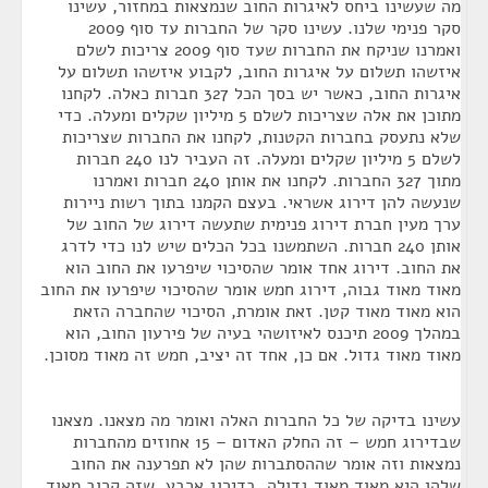
מה שעשינו ביחס לאיגרות החוב שנמצאות במחזור, עשינו
סקר פנימי שלנו. עשינו סקר של החברות עד סוף 2009
ואמרנו שניקח את החברות שעד סוף 2009 צריכות לשלם
איזשהו תשלום על איגרות החוב, לקבוע איזשהו תשלום על
איגרות החוב, כאשר יש בסך הכל 327 חברות כאלה. לקחנו
מתוכן את אלה שצריכות לשלם 5 מיליון שקלים ומעלה. כדי
שלא נתעסק בחברות הקטנות, לקחנו את החברות שצריכות
לשלם 5 מיליון שקלים ומעלה. זה העביר לנו 240 חברות
מתוך 327 החברות. לקחנו את אותן 240 חברות ואמרנו
שנעשה להן דירוג אשראי. בעצם הקמנו בתוך רשות ניירות
ערך מעין חברת דירוג פנימית שתעשה דירוג של החוב של
אותן 240 חברות. השתמשנו בכל הכלים שיש לנו כדי לדרג
את החוב. דירוג אחד אומר שהסיכוי שיפרעו את החוב הוא
מאוד מאוד גבוה, דירוג חמש אומר שהסיכוי שיפרעו את החוב
הוא מאוד מאוד קטן. זאת אומרת, הסיכוי שהחברה הזאת
במהלך 2009 תיכנס לאיזושהי בעיה של פירעון החוב, הוא
מאוד מאוד גדול. אם כן, אחד זה יציב, חמש זה מאוד מסוכן.
עשינו בדיקה של כל החברות האלה ואומר מה מצאנו. מצאנו
שבדירוג חמש – זה החלק האדום – 15 אחוזים מהחברות
נמצאות וזה אומר שההסתברות שהן לא תפרענה את החוב
שלהן היא מאוד מאוד גדולה. בדירוג ארבע, שזה קרוב מאוד