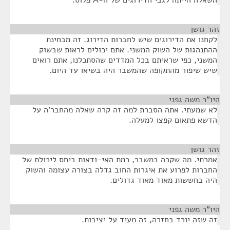
השאלה הייתה לגבי הדירוגים של ה-A פלוס.
זהר גושן
¶
לקחנו את הדירוגים שיש לחברות הדירוג. זה מבחינת
ההתנהגות של השוק המשני. אתם יכולים לראות שבשוק
המשני, כפי שראיתם בכל המדדים שהסתכלנו, אתם רואים
שיש שיפור מהתקופה שהמשבר היה בשיאו עד היום.
היו"ר משה גפני
¶
לא שמעתי. אתה הסברת למה זה קרה שאלה מהחבר'ה על
הדשא פתאום קפצו למעלה.
זהר גושן
¶
אמרתי. מה שקרה במשבר, רמת האי-ודאות ביחס ליכולת של
החברות לפרוע את איגרות החוב גדלה בצורה עצומה והשוק
היה בחששות מאוד מאוד גדולים.
היו"ר משה גפני
¶
זה שזה יורד בחזרה, זה מעיד על יציבות.