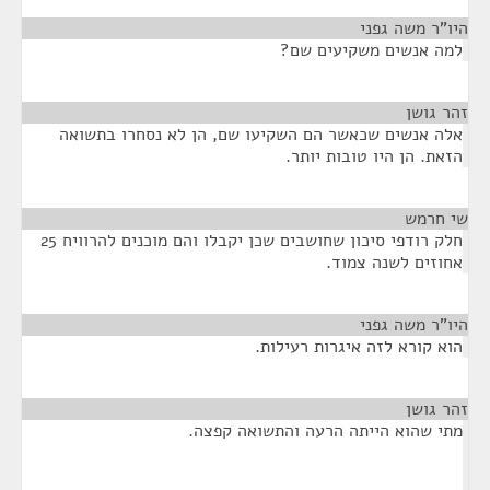
היו"ר משה גפני
¶
למה אנשים משקיעים שם?
זהר גושן
¶
אלה אנשים שכאשר הם השקיעו שם, הן לא נסחרו בתשואה
הזאת. הן היו טובות יותר.
שי חרמש
¶
חלק רודפי סיכון שחושבים שכן יקבלו והם מוכנים להרוויח 25
אחוזים לשנה צמוד.
היו"ר משה גפני
¶
הוא קורא לזה איגרות רעילות.
זהר גושן
¶
מתי שהוא הייתה הרעה והתשואה קפצה.