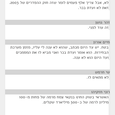
לא, אבל צריך אלף פעמים לומר שזה חוק ההסדרים של 2003.
זאת לא ועדת בכר.
זהר גושן
¶
זה עוד לפני.
חיים אורון
¶
בטח. יש עד היום מכתב, שהוא לא ענה לי עליו, מזמן מערכת
הבחירות. הוא אומר ועדת בכר ואני מביא לו את המסמכים
ועד היום הוא לא ענה.
שי חרמש
¶
לא מתאים לו.
רוני חזקיהו
¶
האשראי בשוק החוץ בנקאי צמח מרמה של פחות מ-100
מיליון לרמה של כ-300 מיליארד שקלים.