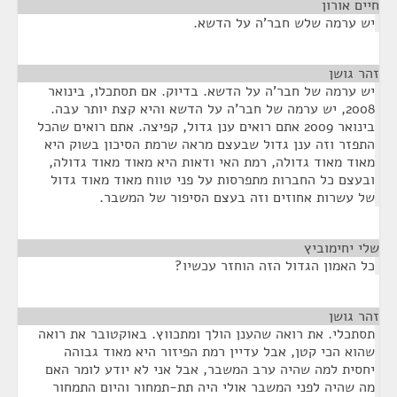
חיים אורון
¶
יש ערמה שלש חבר'ה על הדשא.
זהר גושן
¶
יש ערמה של חבר'ה על הדשא. בדיוק. אם תסתכלו, בינואר
2008, יש ערמה של חבר'ה על הדשא והיא קצת יותר עבה.
בינואר 2009 אתם רואים ענן גדול, קפיצה. אתם רואים שהכל
התפזר וזה ענן גדול שבעצם מראה שרמת הסיכון בשוק היא
מאוד מאוד גדולה, רמת האי ודאות היא מאוד מאוד גדולה,
ובעצם כל החברות מתפרסות על פני טווח מאוד מאוד גדול
של עשרות אחוזים וזה בעצם הסיפור של המשבר.
שלי יחימוביץ
¶
כל האמון הגדול הזה הוחזר עכשיו?
זהר גושן
¶
תסתכלי. את רואה שהענן הולך ומתכווץ. באוקטובר את רואה
שהוא הכי קטן, אבל עדיין רמת הפיזור היא מאוד גבוהה
יחסית למה שהיה ערב המשבר, אבל אני לא יודע לומר האם
מה שהיה לפני המשבר אולי היה תת-תמחור והיום התמחור