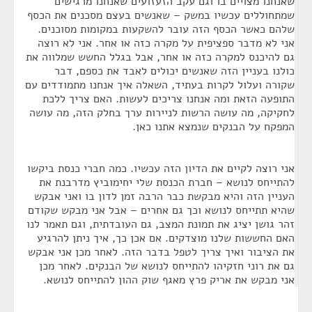
שאנחנו מצויים בו וגם עקב הזעזועים שאנחנו מרגישים
שמתחוללים עכשיו במשק – שאנשים בעצם מסכנים את הכסף
שלהם כאשר הכסף הזה עובר להשקעות במקומות מסוכנים.
אני לא מדבר ספציפית על מקרה כזה או אחר. אני לא רוצה
גם להיכנס למקרה כזה או אחר, אבל בגלל החשש שמלווה את
כולנו בעניין הזה שאנשים יכולים לאבד את כספם, דבר
שקורה ועלול לקרות בעתיד, השאלה איך אנחנו מתמודדים עם
התופעה הזאת ומה אנחנו צריכים לעשות. האם צריך ללכת
לחקיקה, מה עושה הרשות לניירות ערך בחלק הזה, מה עושה
המפקח על הבנקים שנמצא אתנו כאן.
אני רוצה לקיים את הדיון הזה עכשיו. כמה חברי כנסת ביקשו
להתייחס לנושא – חברת הכנסת שלי יחימוביץ מדרבנת את
העניין הזה והיא מבקשת כבר הרבה זמן לדון בו ואני אבקש
שהיא תתייחס לנושא וכך גם אחרים – אבל אני מבקש שקודם
זהר גושן יציג את תמונת המצב, גם העובדתית, וגם תאמר לנו
האם החששות שלנו מוצדקים. אם אכן כך, איך ניתן להרגיע
את הציבור ואיך צריך לטפל בדבר הזה. לאחר מכן אני אבקש
גם את רוני חזקיהו להתייחס לנושא של הבנקים. לאחר מכן
אני מבקש את אריק פרץ מאגף שוק ההון להתייחס לנושא.