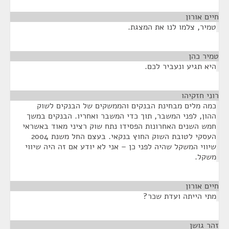
חיים אורון
¶
טמיר, צלמו לנו את המצגת.
טמיר כהן
¶
היא תגיע ונעביר לכם.
רוני חזקיהו
¶
כמה מלים מבחינת הבנקים והממשקים של הבנקים לשוק
ההון, לפני המשבר, תוך כדי המשבר ואחריו. הבנקים במשך
חמש השנים האחרונות הפסידו נתח שוק רציני מאוד באשראי
העסקי לטובת השוק החוץ בנקאי. בעצם החל משנת 2004
שיווי המשקל שהיה לפני כן – אני לא יודע אם זה היה שיווי
משקל.
חיים אורון
¶
מתי הייתה ועדת שכר?
זהר גושן
¶