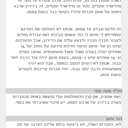
האלה שנפלו במדגם, יתרת החוב שלהן עומדת על מעל 10
מיליארד שקלים. מעל 10 מיליארד שקלים, זה בדירוג ארבע
וחמש של אותן חברות שיהיו בקושי כבר בשנת 2009.
זה מדגם שבדק עד 2009. אנחנו לא השלמנו את המדגם
שמתייחס ל-2010 כי כפי שאתם מבינים זאת עבודת נמלים
לעבור חברה חברה ולבצע עליה את הדירוג, אבל ההערכות
שלנו הן של-2010 שיעור חדלות פירעון של החוב של 14
אחוזים יעלה בצורה מאוד מאוד משמעותית. אנחנו צופים
ש-14 אחוזים שיש ב-2009, בשנת 2010 יהיה עוד הרבה יותר
גבוה. אנחנו לא רוצים לנקוב במספר, אבל הוא יהיה
משמעותית הרבה יותר גבוה. יהיו חברות שייכנסו לקשיים
בשנת 2010.
היו"ר משה גפני
¶
זאת אומרת, אם קרן ההשתלמות שלי נמצאת באחת מהחברות
האלה בדירוג של ארבע וחמש, יש סיכוי שאיבדתי את כספי.
זהר גושן
¶
לא. החברות האלה, לא ביצענו ביחס אליהן הערכה של מה