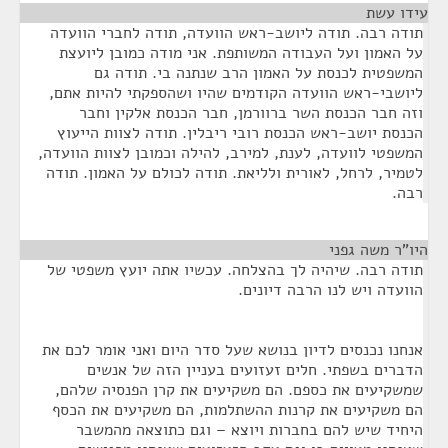
עידו עשת
¶
תודה רבה. תודה ליושב-ראש הוועדה, תודה לחברי הוועדה
על האמון ועל העבודה המשותפת. אני מודה כמובן ליועצת
המשפטית לכנסת על האמון הרב שנתנה בי. תודה גם
ליושבי-ראש הוועדה הקודמים שהיו ושהספקתי להיות אתם,
וזה חבר הכנסת השר ברוורמן, חבר הכנסת אלקין וחבר
הכנסת יושב-ראש הכנסת רובי ריבלין. תודה לצוות הייעוץ
המשפטי לוועדה, לענת, למירב, להילה וכמובן לצוות הוועדה,
לטמיר, לרחל, לאורית ולליאת. תודה לכולם על האמון. תודה
רבה.
היו"ר משה גפני
¶
תודה רבה. שיהיה לך בהצלחה. עכשיו אתה יועץ משפטי של
הוועדה ויש לנו הרבה דיונים.
אנחנו נכנסים לדיון בנושא שעל סדר היום ואני אומר לכם את
הדברים בשפתי. חלים זעזועים בעניין הזה של אנשים
שמשקיעים את כספם. הם משקיעים את קרן הפנסיה שלהם,
הם משקיעים את קרנות ההשתלמות, הם משקיעים את הכסף
היחיד שיש להם בחברות ויוצא – וגם כתוצאה מהמשבר