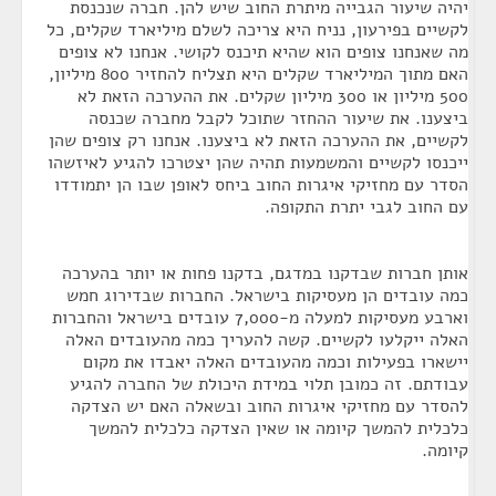
יהיה שיעור הגבייה מיתרת החוב שיש להן. חברה שנכנסת
לקשיים בפירעון, נניח היא צריכה לשלם מיליארד שקלים, כל
מה שאנחנו צופים הוא שהיא תיכנס לקושי. אנחנו לא צופים
האם מתוך המיליארד שקלים היא תצליח להחזיר 800 מיליון,
500 מיליון או 300 מיליון שקלים. את ההערכה הזאת לא
ביצענו. את שיעור ההחזר שתוכל לקבל מחברה שכנסה
לקשיים, את ההערכה הזאת לא ביצענו. אנחנו רק צופים שהן
ייכנסו לקשיים והמשמעות תהיה שהן יצטרכו להגיע לאיזשהו
הסדר עם מחזיקי איגרות החוב ביחס לאופן שבו הן יתמודדו
עם החוב לגבי יתרת התקופה.
אותן חברות שבדקנו במדגם, בדקנו פחות או יותר בהערכה
כמה עובדים הן מעסיקות בישראל. החברות שבדירוג חמש
וארבע מעסיקות למעלה מ-7,000 עובדים בישראל והחברות
האלה ייקלעו לקשיים. קשה להעריך כמה מהעובדים האלה
יישארו בפעילות וכמה מהעובדים האלה יאבדו את מקום
עבודתם. זה כמובן תלוי במידת היכולת של החברה להגיע
להסדר עם מחזיקי איגרות החוב ובשאלה האם יש הצדקה
כלכלית להמשך קיומה או שאין הצדקה כלכלית להמשך
קיומה.