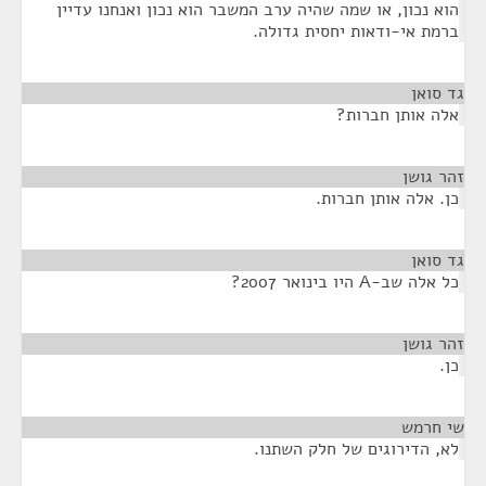
הוא נכון, או שמה שהיה ערב המשבר הוא נכון ואנחנו עדיין
ברמת אי-ודאות יחסית גדולה.
גד סואן
¶
אלה אותן חברות?
זהר גושן
¶
כן. אלה אותן חברות.
גד סואן
¶
כל אלה שב-A היו בינואר 2007?
זהר גושן
¶
כן.
שי חרמש
¶
לא, הדירוגים של חלק השתנו.