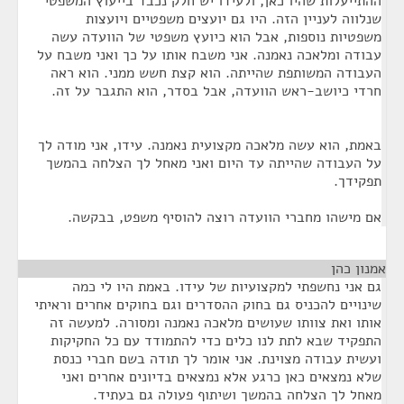
ההתייעלות שהיו כאן, ולעידו יש חלק נכבד בייעוץ המשפטי
שנלווה לעניין הזה. היו גם יועצים משפטיים ויועצות
משפטיות נוספות, אבל הוא כיועץ משפטי של הוועדה עשה
עבודה ומלאכה נאמנה. אני משבח אותו על כך ואני משבח על
העבודה המשותפת שהייתה. הוא קצת חשש ממני. הוא ראה
חרדי כיושב-ראש הוועדה, אבל בסדר, הוא התגבר על זה.
באמת, הוא עשה מלאכה מקצועית נאמנה. עידו, אני מודה לך
על העבודה שהייתה עד היום ואני מאחל לך הצלחה בהמשך
תפקידך.
אם מישהו מחברי הוועדה רוצה להוסיף משפט, בבקשה.
אמנון כהן
¶
גם אני נחשפתי למקצועיות של עידו. באמת היו לי כמה
שינויים להכניס גם בחוק ההסדרים וגם בחוקים אחרים וראיתי
אותו ואת צוותו שעושים מלאכה נאמנה ומסורה. למעשה זה
התפקיד שבא לתת לנו כלים כדי להתמודד עם כל החקיקות
ועשית עבודה מצוינת. אני אומר לך תודה בשם חברי כנסת
שלא נמצאים כאן כרגע אלא נמצאים בדיונים אחרים ואני
מאחל לך הצלחה בהמשך ושיתוף פעולה גם בעתיד.