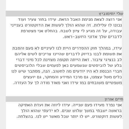
שלי יחימוביץ
¶
אני רוצה לצאת מנימת האבל הזאת. עידו בחור צעיר ועוד
נכונו לו עלילות. זה שהוא הולך לעשות את הדוקטורט בענייני
עבודה, על זה מגיע לי ציון לשבח. בהחלט אני מצטרפת
לדברים שלך אדוני היושב-ראש.
עידו, במהלך חוק ההסדרים היית לנו לעיניים לא פעם והסבת
את תשומת לבנו בדיוק לדברים שהיינו צריכים לשים אליהם
לב כנציגי ציבור. זאת הייתה תקופה מצוינת לכל מיני דברי
בלע של לוביסטים שנשמעים כאן לפעמים שבלי הלוביסטים
חברי הכנסת לא היו יודעים מה לחשוב. הנה, מסתבר שיש לנו
כלים משל עצמנו, גם מרכז המידע והמחקר, גם יועצים
משפטיים משובחים כמו עידו ואני מאוד מודה לך על העזרה.
חיים אורון
¶
אני נפרד מעידו פעם שנייה. עידו ליווה את ועדת האתיקה
בראשה ישבתי במשך שלוש שנים. לא ידעתי שהוא הולך
לעשות דוקטורט. יש לו יותר שכל מאשר יש לנו. בהצלחה.