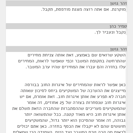
זהר גושן
¶
מוקרנת. אם אתה רוצה מצגת מודפסת, תקבל.
טמיר כהן
¶
נקבל ונעביר לך.
זהר גושן
¶
השקע שרואים שם באמצע, זאת אותה צניחת מחירים
שהתרחשה בתקופת המשבר וכפי שאפשר לראות, המחירים
עלו בחזרה והם עברו את המחירים שהיו ערב המשבר.
כאן אפשר לראות שהמחירים של איגרות החוב בבורסה
מייצגים את ההערכה של המשקיעים ביחס לסיכון שאותה
חברה לא תפרע את אותן איגרות חוב. זאת אומרת, אם יש
איגרות חוב שנסחרות בצורה של 25 אחוזים, זה אומר
שהמשקיעים מעריכים שההסתברות שהחברה הזאת תשלם את
אותן איגרות חוב היא מאוד קטנה. ככל שהתשואה יותר
גבוהה, זה אומר שהסיכון הוא יותר גדול, שהמשקיעים
חוששים שהם לא יקבלו את הכסף בחזרה. כאן אתם יכולים
לראות מה קרה טרם המשבר ועד היום. העמודה הכי שמאלית