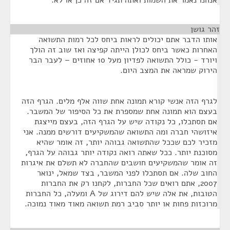
אנחנו נאמר את השמות ואתה תגיד אם זה כן או לא.
זהר גושן
¶
אותו הדבר אתם יכולים לראות ביחס לכל רמות התשואה
האחרות כאשר ביחס לכולן הייתה קפיצה ואז שוב זה הולך
ויורד - כולל התשואה לפדיון מעל 10 אחוזים – לעבר הבר
הירוק שמראה את המצב היום.
לגרף הזה אנשי קורא תמונה אחת שווה אלף מלים. הגרף הזה
בעצם הוא תמונה אחת שמספרת את כל הסיפור של המשבר.
אם תסתכלו, כל נקודה שיש על הגרף הזה, בעצם מייצגת
איזושהי חברה ומה התשואה שהמשקיעים דורשים ממנה. אני
מזכיר לכם שככל שהתשואה גבוהה יותר, זה אומר שהיא
מסוכנת יותר. ככל שאתה רואה נקודה יותר גבוהה על הגרף,
זה אומר שהמשקיעים חושבים שהחברה לא תשלם את איגרות
החוב שלה. אם תסתכלו לפני המשבר, בצד שמאל, ינואר
2007, אתם רואים שכל החברות, לקחנו רק את החברות
הטובות, את אלה שיש להם דירוג של A ומעלה, כל החברות
מרוכזות פחות או יותר סביב רמת תשואה מאוד מאוד נמוכה.