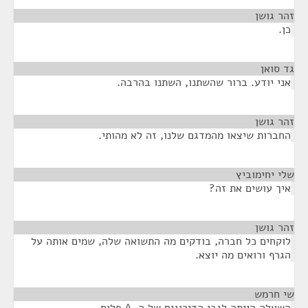
זהר גושן
¶
כן.
גד סואן
¶
אני יודע. ברור שהשתנו, השתנו בהרבה.
זהר גושן
¶
החברות שיצאו מהמדגם שלנו, זה לא מהותי.
שלי יחימוביץ
¶
איך עושים את זה?
זהר גושן
¶
לוקחים כל חברה, בודקים מה התשואה שלה, שמים אותה על
הגרף ורואים מה יוצא.
שי חרמש
¶