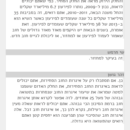
והחלק הירוק מראה את החלק הסחיר. כפי שאתם יכולים
לראות, נכון ל-2009, נותרו לפירעון 6.7 מיליארד שקלים
והחל משנה הבאה, 2010-2011, אתם רואים, זה בסביבות 35
מיליארד שקלים כל שנה שעומדים לפירעון כאשר השיא הוא
ב-2013 של 38 מיליארד שקלים שעומדים לפירעון. זאת
אומרת, בשנים הבאות יש היקפים מאוד מאוד גדולים של חוב
שאמור לעמוד לפירעון או למחזור, או ליכולת לגייס חוב חדש.
שי חרמש
¶
זה בעיקר למחזור.
זהר גושן
¶
כן. אם תסתכלו רק על איגרות החוב הסחירות, אתם יכולים
לראות באיגרות החוב הסחירות, את החלק האדום ששמנו
למטה שמראה את שיעור איגרות החוב שנסחרות בתשואה
גבוהה של מעל 25 אחוזים. לזה אפשר לקרוא אותן איגרות
חוב ברמת הסיכון הכי גבוהה. אתם יכולים לראות שאלה מעין
איגרות חוב רעילות, נקרא להן כך, או איגרות חוב זבל. אלה
איגרות חוב שהסיכוי שהן תפרענה הוא יחסית קטן ואתם
רואים שהתשואה היא גדולה.