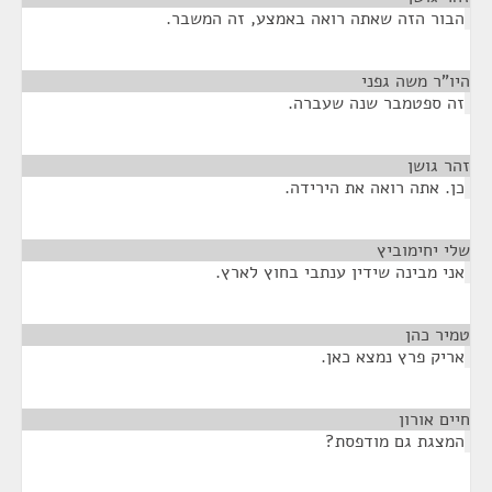
הבור הזה שאתה רואה באמצע, זה המשבר.
היו"ר משה גפני
¶
זה ספטמבר שנה שעברה.
זהר גושן
¶
כן. אתה רואה את הירידה.
שלי יחימוביץ
¶
אני מבינה שידין ענתבי בחוץ לארץ.
טמיר כהן
¶
אריק פרץ נמצא כאן.
חיים אורון
¶
המצגת גם מודפסת?